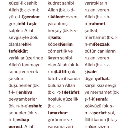
güzel-lik sahibi
kudret sahibi
yaratıkların
Allah (bk. c-m-l;
Allah (bk. ḳ-d-
rızkını veren
ẕü; c-l-l)
çendan
:
r)
kâinat
: evren,
Allah (bk. r-ḥ-
gerçi
ehl-i aşk
:
yaratılmış
m)
rahmet
:
kalpleri Allah
herşey (bk. k-v-
şefkat,
sevgisiyle dolu
n)
kelb
:
merhamet (bk. r-
olanlar
ehl-i
köpek
Kerîm
:
ḥ-m)
Rezzak
:
tefekkür
:
cömertlik ve
bütün canlıların
varlıklar üzerinde
ikram sahibi
rızkını veren
Allah’ı tanımayı
olan Allah (bk. k-
Allah (bk. r-z-
sonuç verecek
r-m)
Lâtif
: çok
ḳ)
sair
:
şekilde
lütuf ve ihsanda
diğer
şefkat
:
düşünenler (bk.
bulunan Allah
karşılıksız sevgi
f-k-r)
enbiya
:
(bk. l-ṭ-f)
letâfet
:
ve merhamet (bk.
peygamberler
hoşluk, güzellik
ş-f-ḳ)
semâ
:
(bk. n-b-e)
esbab
:
(bk. l-ṭ-
gökyüzü (bk. s-
sebepler (bk. s-
f)
mazhar
:
m-v)
şeriat
: yol,
b-b)
esbap-
görünme ve
İlâhî kanun (bk. ş-
perest
: Allah’ı
yansıma yeri
r-a)
sır
: gizem,