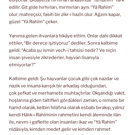
ediyorlar. Bidâyette hırhırları arkasında “Yâ Rahîm” fark
edilir. Git gide hırhırları, mırmırları aynı “Yâ Rahîm”
olur; mahreçsiz, fasih bir zikr-i hazîn olur. Ağzını kapar,
güzel “Yâ Rahîm” çeker.
Yanıma gelen ihvanlara hikâye ettim. Onlar dahi dikkat
ettiler, “Bir derece işitiyoruz” dediler. Sonra kalbime
geldi: “Acaba şu ismin vech-i tahsisi nedir? Ve niçin
insan şivesiyle zikrederler, hayvan lisanıyla
etmiyorlar?”
Kalbime geldi: Şu hayvanlar çocuk gibi çok nazdar ve
nazik ve insana karışık bir arkadaş olduğundan,
çok şefkat ve merhamete muhtaçtırlar. Okşandığı vakit,
hoşlarına giden taltifleri gördükleri zaman, o nimete bir
hamd olarak, kelbin hilâfına olarak esbabı bırakıp, yalnız
kendi Hâlık-ı Rahîminin rahmetini kendi âleminde ilân
ile, nevm-i gaflette olan insanları ikaz ve “Yâ Rahîm”
nidâsıyla, kimden medet gelir ve kimden rahmet