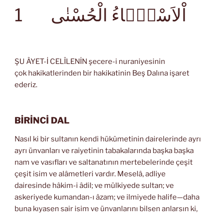
1
اْلاَسْمَۤاءُ الْحُسْنٰى
ŞU ÂYET-İ CELÎLENİN şecere-i nuraniyesinin
çok hakikatlerinden bir hakikatinin Beş Dalına işaret
ederiz.
BİRİNCİ DAL
Nasıl ki bir sultanın kendi hükûmetinin dairelerinde ayrı
ayrı ünvanları ve raiyetinin tabakalarında başka başka
nam ve vasıfları ve saltanatının mertebelerinde çeşit
çeşit isim ve alâmetleri vardır. Meselâ, adliye
dairesinde hâkim-i âdil; ve mülkiyede sultan; ve
askeriyede kumandan-ı âzam; ve ilmiyede halife—daha
buna kıyasen sair isim ve ünvanlarını bilsen anlarsın ki,