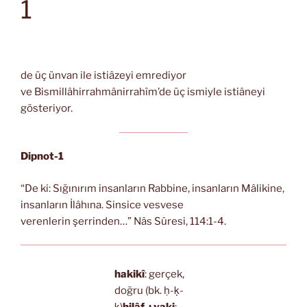
1
de üç ünvan ile istiâzeyi emrediyor
ve Bismillâhirrahmânirrahîm’de üç ismiyle istiâneyi
gösteriyor.
Dipnot-1
“De ki: Sığınırım insanların Rabbine, insanların Mâlikine,
insanların İlâhına. Sinsice vesvese
verenlerin şerrinden…” Nâs Sûresi, 114:1-4.
hakikî
: gerçek,
doğru (bk. ḥ-ḳ-
ḳ)
hilâf-ı vaki
: