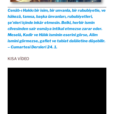
Cenâb-ı Hakkı bir isim, bir unvanla, bir rububiyetle, ve
hâkezâ, tanısa, başka ünvanları, rububiyetleri,
şe’nleri içinde inkâr etmesin. Belki, herbir ismin
cilvesinden sair esmâya intikal etmezse zarar eder.
Meselâ, Kadîr ve Hâlık isminin eserini görse, Alîm
ismini görmezse, gaflet ve tabiat dalâletine düşebilir.
– Cumartesi Dersleri 24. 1.
KISA VİDEO