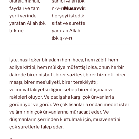
olarak, mânâlı,
sahibi Allah (bk.
faydalı ve tam
n-v-r)
Musavvir
:
yerli yerinde
herşeyi istediği
yaratan Allah (bk.
sıfat ve surette
ḥ-k-m)
yaratan Allah
(bk. ṣ-v-r)
İşte, nasıl eğer bir adam hem hoca, hem zâbit, hem
adliye kâtibi, hem mülkiye müfettişi olsa, onun herbir
dairede birer nisbeti, birer vazifesi, birer hizmeti, birer
maaşı, birer mes’uliyeti, birer terakkiyâtı;
ve muvaffakiyetsizliğine sebep birer düşman ve
rakipleri oluyor. Ve padişaha karşı çok ünvanlarla
görünüyor ve görür. Ve çok lisanlarla ondan medet ister
ve âmirinin çok ünvanlarına müracaat eder. Ve
düşmanların şerrinden kurtulmak için, muavenetini
çok suretlerle talep eder.