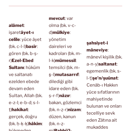
mevcut
: var
alâmet
:
olma (bk. v-c-
işaret
âyet-ı
d)
mülkiye
:
celîle
: yüce âyet
yönetim
şahsiyet-i
(bk. c-l-l)
basîr
:
daireleri ve
mâneviye
:
gören (bk. b-ṣ-
kadroları (bk. m-
mânevî kişilik (bk.
r)
Ezel-Ebed
l-k)
mümessil
:
a-n-y)
saltanat
:
Sultanı
: hüküm
temsilci (bk. m-
egemenlik (bk. s-
ve saltanatı
s̱-l)
mutasarrıf
:
l-ṭ)
şe’n/şuûnat
:
ezelden ebede
dilediği gibi
Cenâb-ı Hakkın
devam eden
idare eden (bk.
yüce sıfatlarının
Sultan, Allah (bk.
ṣ-r-f)
nâzır
:
mahiyetinde
e-z-l; e-b-d; s-l-
bakan, gözlemci
bulunan ve onları
ṭ)
hakikat
:
(bk. n-ẓ-r)
nizam
:
tecellîye sevk
gerçek, doğru
düzen, kanun
eden Zâtına ait
(bk. ḥ-ḳ-ḳ)
hâkim
:
(bk. n-ẓ-
mukaddes
hükmeden,
m)
Rabbü’l-