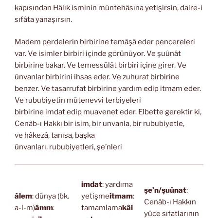
kapısından Hâlık isminin müntehâsına yetişirsin, daire-i
sıfâta yanaşırsın.
Madem perdelerin birbirine temâşâ eder pencereleri
var. Ve isimler birbiri içinde görünüyor. Ve şuûnât
birbirine bakar. Ve temessülât birbiri içine girer. Ve
ünvanlar birbirini ihsas eder. Ve zuhurat birbirine
benzer. Ve tasarrufat birbirine yardım edip itmam eder.
Ve rububiyetin mütenevvi terbiyeleri
birbirine imdat edip muavenet eder. Elbette gerektir ki,
Cenâb-ı Hakkı bir isim, bir unvanla, bir rububiyetle,
ve hâkezâ, tanısa, başka
ünvanları, rububiyetleri, şe’nleri
imdat
: yardıma
şe’n/şuûnat
:
âlem
: dünya (bk.
yetişme
itmam
:
Cenâb-ı Hakkın
a-l-m)
âmm
:
tamamlama
kâi
yüce sıfatlarının