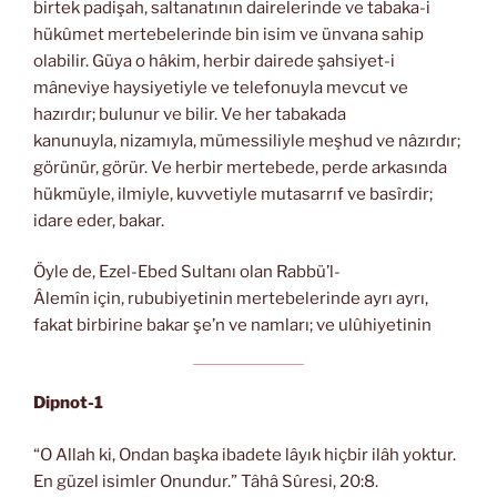
birtek padişah, saltanatının dairelerinde ve tabaka-i
hükûmet mertebelerinde bin isim ve ünvana sahip
olabilir. Güya o hâkim, herbir dairede şahsiyet-i
mâneviye haysiyetiyle ve telefonuyla mevcut ve
hazırdır; bulunur ve bilir. Ve her tabakada
kanunuyla, nizamıyla, mümessiliyle meşhud ve nâzırdır;
görünür, görür. Ve herbir mertebede, perde arkasında
hükmüyle, ilmiyle, kuvvetiyle mutasarrıf ve basîrdir;
idare eder, bakar.
Öyle de, Ezel-Ebed Sultanı olan Rabbü’l-
Âlemîn için, rububiyetinin mertebelerinde ayrı ayrı,
fakat birbirine bakar şe’n ve namları; ve ulûhiyetinin
Dipnot-1
“O Allah ki, Ondan başka ibadete lâyık hiçbir ilâh yoktur.
En güzel isimler Onundur.” Tâhâ Sûresi, 20:8.