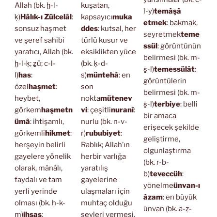
Allah (bk. ḫ-l-
kuşatan,
l-y)
temâşâ
ḳ)
Hâlık-ı Zülcelâl
:
kapsayıcı
muka
etmek
: bakmak,
sonsuz haşmet
ddes
: kutsal, her
seyretmek
teme
ve şeref sahibi
türlü kusur ve
ssül
: görüntünün
yaratıcı, Allah (bk.
eksiklikten yüce
belirmesi (bk. m-
ḫ-l-ḳ; ẕü; c-l-
(bk. ḳ-d-
s̱-l)
temessülât
:
l)
has
:
s)
müntehâ
: en
görüntülerin
özel
haşmet
:
son
belirmesi (bk. m-
heybet,
nokta
mütenev
s̱-l)
terbiye
: belli
görkem
haşmetn
vi
: çeşitli
nuranî
:
bir amaca
ümâ
: ihtişamlı,
nurlu (bk. n-v-
erişecek şekilde
görkemli
hikmet
:
r)
rububiyet
:
geliştirme,
herşeyin belirli
Rablık; Allah’ın
olgunlaştırma
gayelere yönelik
herbir varlığa
(bk. r-b-
olarak, mânâlı,
yaratılış
b)
teveccüh
:
faydalı ve tam
gayelerine
yönelme
ünvan-ı
yerli yerinde
ulaşmaları için
âzam
: en büyük
olması (bk. ḥ-k-
muhtaç olduğu
ünvan (bk. a-ẓ-
m)
ihsas
:
şeyleri vermesi,