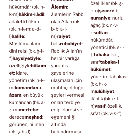
özellikler (bk. ş-
hükümdâr (bk. ḥ-
Âlemîn
:
e-n)
şecere-i
k-m)
hâkim-i âdil
:
âlemlerin Rabbi
nuraniye
: nurlu
adaletli hâkim
olan Allah (bk. r-
ağaç (bk. n-v-
(bk. ḥ-k-m; a-d-
b-b; a-l-
r)
sultan
:
l)
halife
:
m)
raiyet
:
hükümdâr,
Müslümanların
halk
rububiyet
:
yönetici (bk. s-l-
dini reisi (bk. ḫ-l-
Rablık; Allah’ın
ṭ)
tabaka
: kat,
f)
haysiyetiyle
:
herbir varlığa
sınıf
tabaka-i
özelliğiyle
hükûm
yaratılış
hükûmet
:
et
: idare,
gayelerine
yönetim tabakası
yönetim (bk. ḥ-k-
ulaşmaları için
(bk. ḥ-k-
m)
kumandan-ı
muhtaç olduğu
m)
ulûhiyet
:
âzam
: en büyük
şeyleri vermesi,
ilâhlık (bk. e-l-
kumandan (bk. a-
onları terbiye
h)
vasıf
: özellik,
ẓ-m)
mertebe
:
edip idaresi ve
sıfat (bk. v-ṣ-f)
derece
meşhud
:
egemenliği
görünen, bilinen
altında
(bk. ş-h-d)
bulundurması