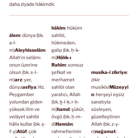
daha ziyade hâkimdir.
hâkim
: hüküm
âlem
: dünya (bk.
sahibi,
a-l-
hükmeden,
m)
Aleyhisselâm
:
galip (bk. ḥ-k-
Allah’ın selâmı
m)
Hâlık-ı
onun üzerine
Rahîm
: sonsuz
olsun (bk. s-l-
şefkat ve
musika-i zikriye
:
m)
arz
: yer,
merhamet
zikir
dünya
asfiya
: Hz.
sahibi olan
musikîsi
Müzeyyi
Peygamber
yaratıcı, Allah
n
: herşeyi eşsiz
yolundan giden
(bk. ḫ-l-ḳ; r-ḥ-
sanatıyla
yüksek ilim ve
m)
hamd
: şükür,
süsleyen,
velâyet sahibi
övgü (bk. ḥ-m-
güzelleştiren
hâlis kullar (bk. ṣ-
d)
Hannân
:
Allah (bk. z-y-
f-y)
Atûf
: çok
rahmetlerinin
n)
nağamat
: