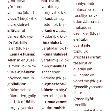
genel
cilve
:
nat
: evren,
mahiyetinde
görünme,
yaratılmış
bulunan ve onları
yansıma (bk. c-l-
herşey (bk. k-v-
tecellîye sevk
y)
cüz’î
: küçük (bk.
n)
kast
: amaç,
eden Zâtına ait
c-z-e)
daire-i
hedef (bk. ḳ-ṣ-
mukaddes
sıfât
: sıfat
d)
kudret
: güç,
özellikler (bk. ş-
dairesi (bk. v-ṣ-
iktidar (bk. ḳ-d-
e-n)
tâbi
:
f)
ef’âl
: fiiller,
r)
mahlûkat
:
uyan
taife
:
işler (bk. f-a-
yaratıklar (bk. ḫ-
topluluk,
l)
Esmâ-i Hüsnâ
:
l-ḳ)
mahlûkıyet
:
grup
tasarrufât
:
Allah’ın en güzel
yaratılmışlık (bk.
tasarruflar,
isimleri (bk. s-m-
ḫ-l-ḳ)
masnuât
:
dilediği gibi
v; ḥ-s-n)
hâkezâ
:
sanat eseri
kullanma ve
böylece, bunun
varlıklar (bk. ṣ-
yönetme (bk. ṣ-r-
gibi
hâkim
:
n-a)
mertebe-i
f)
tecellî
: yansıma
hüküm sahibi,
kübrâ
: en büyük
(bk. c-l-
hükmeden, galip
mertebe (bk. k-
y)
tecelliyât
:
(bk. ḥ-k-m)
Hâlık
:
b-r)
muavenet
:
tecellîler,
herşeyi yaratan
yardım
muhit
:
yansımalar (bk. c-