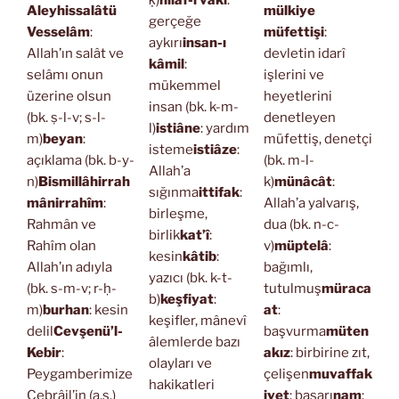
Aleyhissalâtü
mülkiye
gerçeğe
Vesselâm
:
müfettişi
:
aykırı
insan-ı
Allah’ın salât ve
devletin idarî
kâmil
:
selâmı onun
işlerini ve
mükemmel
üzerine olsun
heyetlerini
insan (bk. k-m-
(bk. ṣ-l-v; s-l-
denetleyen
l)
istiâne
: yardım
m)
beyan
:
müfettiş, denetçi
isteme
istiâze
:
açıklama (bk. b-y-
(bk. m-l-
Allah’a
n)
Bismillâhirrah
k)
münâcât
:
sığınma
ittifak
:
mânirrahîm
:
Allah’a yalvarış,
birleşme,
Rahmân ve
dua (bk. n-c-
birlik
kat’î
:
Rahîm olan
v)
müptelâ
:
kesin
kâtib
:
Allah’ın adıyla
bağımlı,
yazıcı (bk. k-t-
(bk. s-m-v; r-ḥ-
tutulmuş
müraca
b)
keşfiyat
:
m)
burhan
: kesin
at
:
keşifler, mânevî
delil
Cevşenü’l-
başvurma
müten
âlemlerde bazı
Kebir
:
akız
: birbirine zıt,
olayları ve
Peygamberimize
çelişen
muvaffak
hakikatleri
Cebrâil’in (a.s.)
iyet
: başarı
nam
: