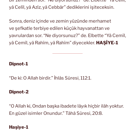
yâ Celîl, yâ Azîz, yâ Cebbâr” dediklerini işiteceksin.
Sonra, deniz içinde ve zemin yüzünde merhamet
ve şefkatle terbiye edilen küçük hayvanattan ve
yavrulardan sor. “Ne diyorsunuz?” de. Elbette “Yâ Cemîl,
yâ Cemîl, yâ Rahîm, yâ Rahîm” diyecekler.
HAŞİYE-1
Dipnot-1
“De ki: O Allah birdir.” İhlâs Sûresi, 112:1.
Dipnot-2
“O Allah ki, Ondan başka ibadete lâyık hiçbir ilâh yoktur.
En güzel isimler Onundur.” Tâhâ Sûresi, 20:8.
Haşiye-1