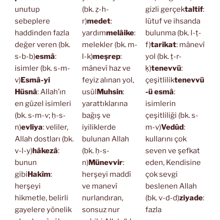
unutup
(bk. ẓ-h-
gizli gerçek
taltif
:
sebeplere
r)
medet
:
lütuf ve ihsanda
haddinden fazla
yardım
melâike
:
bulunma (bk. l-ṭ-
değer veren (bk.
melekler (bk. m-
f)
tarikat
: mânevî
s-b-b)
esmâ
:
l-k)
meşrep
:
yol (bk. ṭ-r-
isimler (bk. s-m-
mânevî haz ve
ḳ)
tenevvü
:
v)
Esmâ-yi
feyiz alınan yol,
çeşitlilik
tenevvü
Hüsnâ
: Allah’ın
usül
Muhsin
:
-ü esmâ
:
en güzel isimleri
yarattıklarına
isimlerin
(bk. s-m-v; ḥ-s-
bağış ve
çeşitliliği (bk. s-
n)
evliya
: veliler,
iyiliklerde
m-v)
Vedûd
:
Allah dostları (bk.
bulunan Allah
kullarını çok
v-l-y)
hâkezâ
:
(bk. ḥ-s-
seven ve şefkat
bunun
n)
Münevvir
:
eden, Kendisine
gibi
Hakîm
:
herşeyi maddî
çok sevgi
herşeyi
ve manevî
beslenen Allah
hikmetle, belirli
nurlandıran,
(bk. v-d-d)
ziyade
:
gayelere yönelik
sonsuz nur
fazla