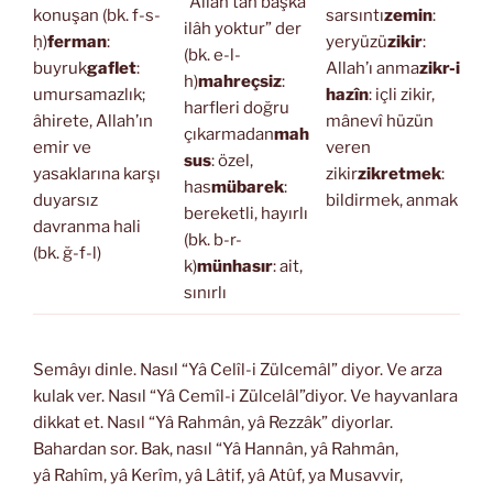
“Allah’tan başka
konuşan (bk. f-s-
sarsıntı
zemin
:
ilâh yoktur” der
ḥ)
ferman
:
yeryüzü
zikir
:
(bk. e-l-
buyruk
gaflet
:
Allah’ı anma
zikr-i
h)
mahreçsiz
:
umursamazlık;
hazîn
: içli zikir,
harfleri doğru
âhirete, Allah’ın
mânevî hüzün
çıkarmadan
mah
emir ve
veren
sus
: özel,
yasaklarına karşı
zikir
zikretmek
:
has
mübarek
:
duyarsız
bildirmek, anmak
bereketli, hayırlı
davranma hali
(bk. b-r-
(bk. ğ-f-l)
k)
münhasır
: ait,
sınırlı
Semâyı dinle. Nasıl “Yâ Celîl-i Zülcemâl” diyor. Ve arza
kulak ver. Nasıl “Yâ Cemîl-i Zülcelâl”diyor. Ve hayvanlara
dikkat et. Nasıl “Yâ Rahmân, yâ Rezzâk” diyorlar.
Bahardan sor. Bak, nasıl “Yâ Hannân, yâ Rahmân,
yâ Rahîm, yâ Kerîm, yâ Lâtif, yâ Atûf, ya Musavvir,