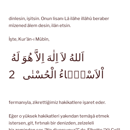
dinlesin, işitsin. Onun lisanı Lâ ilâhe illâhû beraber
mîzened âlem desin, ilân etsin.
İşte, Kur’ân-ı Mübîn,
اَللهُ لاَ اِلٰهَ اِلاَّ هُوَ لَهُ
اْلاَسْمَۤاءُ الْحُسْنٰى
2
fermanıyla, zikrettiğimiz hakikatlere işaret eder.
Eğer o yüksek hakikatleri yakından temâşâ etmek
istersen, git, fırtınalı bir denizden, zelzeleli
bir zeminden sor. “Ne diyorsunuz?” de. Elbette “Yâ Celîl,