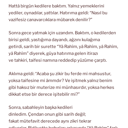
Hattâ birgün kedilere baktım. Yalnız yemeklerini
yediler, oynadılar, yattılar. Hatırıma geldi: “Nasıl bu
vazifesiz canavarcıklara mübarek denilir?”
Sonra gece yatmak için uzandım. Baktım, o kedilerden
birisi geldi, yastığıma dayandı, ağzını kulağıma
getirdi, sarih bir surette “Yâ Rahîm, yâ Rahîm, yâ Rahîm,
yâ Rahîm” diyerek, güya hatırıma gelen itirazı
ve tahkiri, taifesi namına reddedip yüzüme çarptı.
Aklıma geldi: “Acaba şu zikir bu ferde mi mahsustur,
yoksa taifesine mi âmmdır? Ve işitmek yalnız benim
gibi haksız bir muterize mi münhasırdır, yoksa herkes
dikkat etse bir derece işitebilir mi?”
Sonra, sabahleyin başka kedileri
dinledim. Çendan onun gibi sarih değil;
fakat mütefavit derecede aynı zikri tekrar