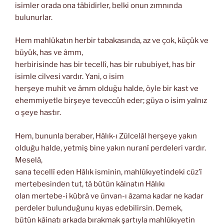
isimler orada ona tâbidirler, belki onun zımnında
bulunurlar.
Hem mahlûkatın herbir tabakasında, az ve çok, küçük ve
büyük, has ve âmm,
herbirisinde has bir tecellî, has bir rububiyet, has bir
isimle cilvesi vardır. Yani, o isim
herşeye muhit ve âmm olduğu halde, öyle bir kast ve
ehemmiyetle birşeye teveccüh eder; güya o isim yalnız
o şeye hastır.
Hem, bununla beraber, Hâlık-ı Zülcelâl herşeye yakın
olduğu halde, yetmiş bine yakın nuranî perdeleri vardır.
Meselâ,
sana tecellî eden Hâlık isminin, mahlûkıyetindeki cüz’î
mertebesinden tut, tâ bütün kâinatın Hâlıkı
olan mertebe-i kübrâ ve ünvan-ı âzama kadar ne kadar
perdeler bulunduğunu kıyas edebilirsin. Demek,
bütün kâinatı arkada bırakmak şartıyla mahlûkıyetin