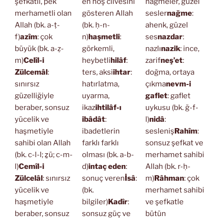
şefkatli, pek
en hoş cilvesini
nağmeler, güzel
merhametli olan
gösteren Allah
sesler
nağme
:
Allah (bk. a-ṭ-
(bk. ḥ-n-
ahenk, güzel
f)
azîm
: çok
n)
haşmetli
:
ses
nazdar
:
büyük (bk. a-ẓ-
görkemli,
nazlı
nazik
: ince,
m)
Celîl-i
heybetli
hilâf
:
zarif
neş’et
:
Zülcemâl
:
ters, aksi
ihtar
:
doğma, ortaya
sınırsız
hatırlatma,
çıkma
nevm-i
güzelliğiyle
uyarma,
gaflet
: gaflet
beraber, sonsuz
ikaz
ihtilâf-ı
uykusu (bk. ğ-f-
yücelik ve
ibâdât
:
l)
nidâ
:
haşmetiyle
ibadetlerin
sesleniş
Rahîm
:
sahibi olan Allah
farklı farklı
sonsuz şefkat ve
(bk. c-l-l; ẕü; c-m-
olması (bk. a-b-
merhamet sahibi
l)
Cemîl-i
d)
intaç eden
:
Allah (bk. r-ḥ-
Zülcelâl
: sınırsız
sonuç veren
İsâ
:
m)
Râhman
: çok
yücelik ve
(bk.
merhamet sahibi
haşmetiyle
bilgiler)
Kadîr
:
ve şefkatle
beraber, sonsuz
sonsuz güç ve
bütün