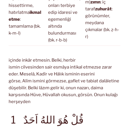
m)
zımn
: iç
hissettirme,
onları terbiye
taraf
zuhurât
:
hatırlatma
ikmal
edip idaresi ve
görünümler,
etme
:
egemenliği
meydana
tamamlama (bk.
altında
çıkmalar (bk. ẓ-h-
k-m-l)
bulundurması
r)
(bk. r-b-b)
içinde inkâr etmesin. Belki, herbir
ismin cilvesinden sair esmâya intikal etmezse zarar
eder. Meselâ, Kadîr ve Hâlık isminin eserini
görse, Alîm ismini görmezse, gaflet ve tabiat dalâletine
düşebilir. Belki lâzım gelir ki, onun nazarı, daima
karşısında Hüve, Hüvallah okusun, görsün. Onun kulağı
herşeyden
قُلْ هُوَ اللهُ اَحَدٌ
1