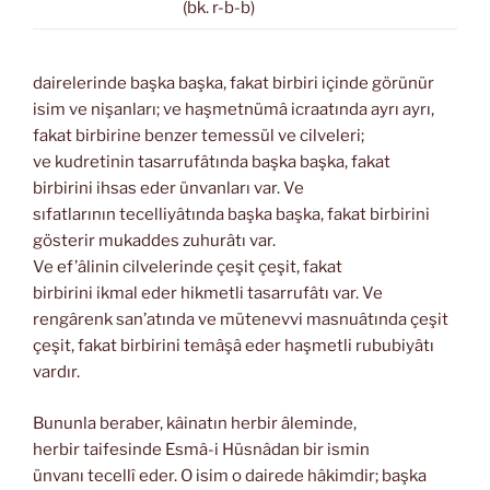
(bk. r-b-b)
dairelerinde başka başka, fakat birbiri içinde görünür
isim ve nişanları; ve haşmetnümâ icraatında ayrı ayrı,
fakat birbirine benzer temessül ve cilveleri;
ve kudretinin tasarrufâtında başka başka, fakat
birbirini ihsas eder ünvanları var. Ve
sıfatlarının tecelliyâtında başka başka, fakat birbirini
gösterir mukaddes zuhurâtı var.
Ve ef’âlinin cilvelerinde çeşit çeşit, fakat
birbirini ikmal eder hikmetli tasarrufâtı var. Ve
rengârenk san’atında ve mütenevvi masnuâtında çeşit
çeşit, fakat birbirini temâşâ eder haşmetli rububiyâtı
vardır.
Bununla beraber, kâinatın herbir âleminde,
herbir taifesinde Esmâ-i Hüsnâdan bir ismin
ünvanı tecellî eder. O isim o dairede hâkimdir; başka