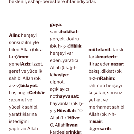
beklenir, esbap-perestlere ihtar ediyorlar.
güya
:
sanki
hakikat
:
Alîm
: herşeyi
gerçek, doğru
sonsuz ilmiyle
(bk. ḥ-ḳ-ḳ)
Hâlık
:
bilen Allah (bk. a-
mütefavit
: farklı
herşeyi var
l-m)
âmm
:
farklı
muteriz
:
eden, yaratıcı
genel
Azîz
: izzet,
itiraz eden
nazar
:
Allah (bk. ḫ-l-
şeref ve yücelik
bakış, dikkat (bk.
ḳ)
haşiye
:
sahibi Allah (bk.
n-ẓ-r)
Rahîm
:
dipnot,
a-z-z)
bidâyet
:
rahmeti herşeyi
açıklayıcı
başlangıç
Cebbâr
kuşatan, sonsuz
not
hayvanat
:
: azamet ve
şefkat ve
hayvanlar (bk. ḥ-
yücelik sahibi,
merhamet sahibi
y-y
Hüvallah
: “O
yarattıklarına
Allah (bk. r-ḥ-
Allah’tır”
Hüve
:
istediğini
m)
sair
:
O, Allah
ihvan
:
yaptıran Allah
diğer
sarih
:
kardeşler
inkâr
: