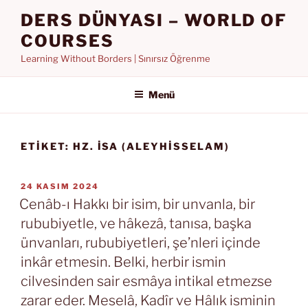
İçeriğe
DERS DÜNYASI – WORLD OF
geç
COURSES
Learning Without Borders | Sınırsız Öğrenme
Menü
ETIKET:
HZ. İSA (ALEYHISSELAM)
YAYIM
24 KASIM 2024
TARIHI
Cenâb-ı Hakkı bir isim, bir unvanla, bir
rububiyetle, ve hâkezâ, tanısa, başka
ünvanları, rububiyetleri, şe’nleri içinde
inkâr etmesin. Belki, herbir ismin
cilvesinden sair esmâya intikal etmezse
zarar eder. Meselâ, Kadîr ve Hâlık isminin