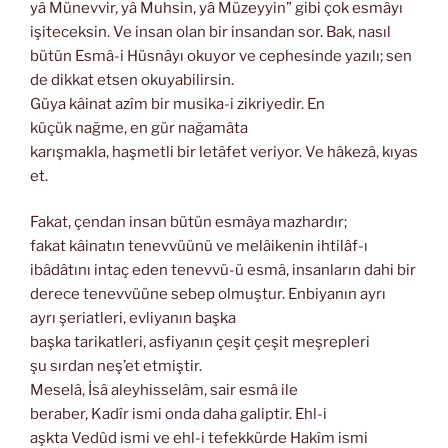
yâ Münevvir, yâ Muhsin, yâ Müzeyyin” gibi çok esmâyı
işiteceksin. Ve insan olan bir insandan sor. Bak, nasıl
bütün Esmâ-i Hüsnâyı okuyor ve cephesinde yazılı; sen
de dikkat etsen okuyabilirsin.
Güya kâinat azîm bir musika-i zikriyedir. En
küçük nağme, en gür nağamâta
karışmakla, haşmetli bir letâfet veriyor. Ve hâkezâ, kıyas
et.
Fakat, çendan insan bütün esmâya mazhardır;
fakat kâinatın tenevvüünü ve melâikenin ihtilâf-ı
ibâdâtını intaç eden tenevvü-ü esmâ, insanların dahi bir
derece tenevvüüne sebep olmuştur. Enbiyanın ayrı
ayrı şeriatleri, evliyanın başka
başka tarikatleri, asfiyanın çeşit çeşit meşrepleri
şu sırdan neş’et etmiştir.
Meselâ, İsâ aleyhisselâm, sair esmâ ile
beraber, Kadîr ismi onda daha galiptir. Ehl-i
aşkta Vedûd ismi ve ehl-i tefekkürde Hakîm ismi