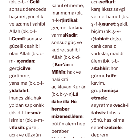
(bk. c-b-r)
Celîl
:
açık
şefkat
:
kabul etmeme,
sonsuz derecede
karşılıksız sevgi
inanmama (bk.
haşmet, yücelik
ve merhamet (bk.
n-k-r)
intikal
:
ve azamet sahibi
ş-f-ḳ)
suret
: şekil,
geçme, farkına
Allah (bk. c-l-
biçim (bk. ṣ-v-
varma
Kadîr
:
l)
Cemîl
: sonsuz
r)
tabiat
: doğa,
sonsuz güç ve
güzellik sahibi
canlı cansız
kudret sahibi
olan Allah (bk. c-
varlıklar, maddî
Allah (bk. ḳ-d-
m-l)
çendan
:
âlem (bk. ṭ-b-
r)
Kur’ân-ı
gerçi
cilve
:
a)
tahkir
: hor
Mübîn
: hak ve
görünme,
görme
taife
:
hakikati
yansıma (bk. c-l-
kavim,
açıklayan Kur’ân
y)
dalâlet
:
grup
temâşâ
(bk. b-y-n)
Lâ
inançsızlık, hak
etmek
:
ilâhe illâ Hû
yoldan sapkınlık
seyretmek
vech-i
beraber
(bk. ḍ-l-l)
esmâ
:
tahsis
: tahsis
mîzened âlem
:
isimler (bk. s-m-
yönü, has kılma
bütün âlem hep
v)
fasih
: güzel,
sebebi
zelzele
:
beraber
açık ve düzgün
deprem,