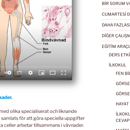
BİR SORUM V
CUMARTESİ D
DAHA FAZLAS
DİĞER ÇALIŞ
EĞİTİM ARAÇ
DERS ETKİ
İLKOKUL
FEN BİL
GÖRSEL
GÖRSEL
nader.
HAYAT B
med olika specialiserat och liknande
İLKOKU
samlats för att göra speciella uppgifter
CEVAP
a celler arbetar tillsammans i vävnader.