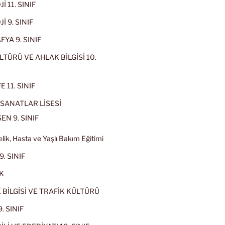
İ 11. SINIF
İ 9. SINIF
YA 9. SINIF
LTÜRÜ VE AHLAK BİLGİSİ 10.
 11. SINIF
SANATLAR LİSESİ
EN 9. SINIF
lik, Hasta ve Yaşlı Bakım Eğitimi
9. SINIF
K
 BİLGİSİ VE TRAFİK KÜLTÜRÜ
. SINIF