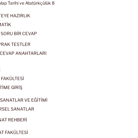
kılap Tarihi ve Atatürkçülük 8
EYE HAZIRLIK
ATİK
 SORU BİR CEVAP
PRAK TESTLER
CEVAP ANAHTARLARI
E
 FAKÜLTESİ
TİME GİRİŞ
SANATLAR VE EĞİTİMİ
RSEL SANATLAR
NAT REHBERİ
AT FAKÜLTESİ