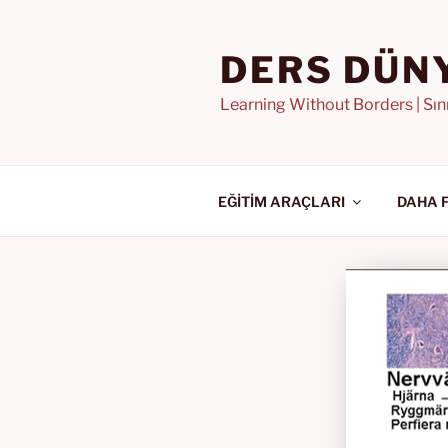
İçeriğe
geç
DERS DÜN
Learning Without Borders | Sı
EĞİTİM ARAÇLARI
DAHA 