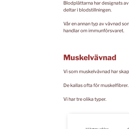
Blodplättarna har designats a
deltar i blodstillningen.
Vår en annan typ av vävnad som
handlar om immunförsvaret.
Muskelvävnad
Vi som muskelvävnad har skapa
De kallas ofta för muskelfibrer.
Vi har tre olika typer.