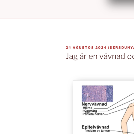
YAYIM
24 AĞUSTOS 2024
(
DERSDUNY
TARIHI
Jag är en vävnad oc