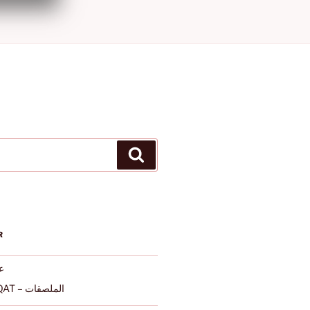
Ara
R
عرب
ALMULSAQAT – الملصقات