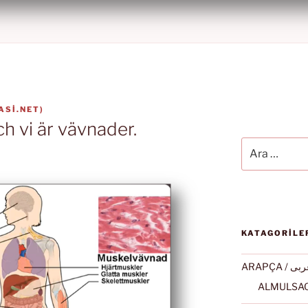
ASI.NET
)
h vi är vävnader.
Ara:
KATAGORİLE
ARAPÇA / ى