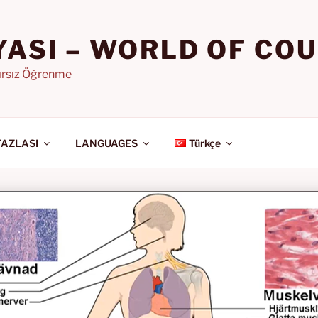
YASI – WORLD OF CO
nırsız Öğrenme
FAZLASI
LANGUAGES
Türkçe