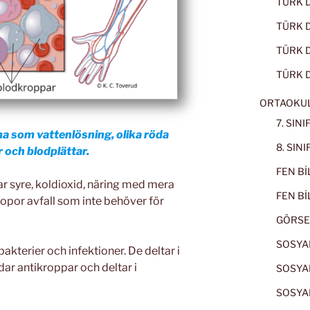
TÜRK D
TÜRK Dİ
TÜRK Dİ
TÜRK D
ORTAOKU
7. SIN
a som vattenlösning, olika röda
8. SIN
 och blodplättar.
FEN BİL
r syre, koldioxid, näring med mera
FEN BİL
opor avfall som inte behöver för
GÖRSE
SOSYAL
kterier och infektioner. De deltar i
dar antikroppar och deltar i
SOSYAL
SOSYAL