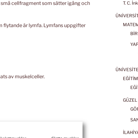
v små cellfragment som sätter igång och
T. C. İn
ÜNİVERSİT
MATEM
 flytande är lymfa. Lymfans uppgifter
BİR
YA
ÜNİVESİT
ts av muskelceller.
EĞİTİM
EĞİ
GÜZEL 
GÖ
SA
İLAHİY