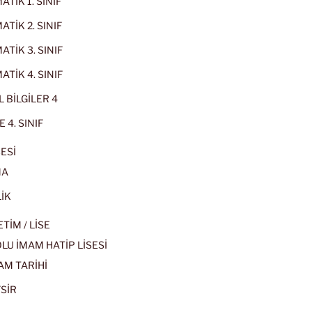
TİK 1. SINIF
TİK 2. SINIF
TİK 3. SINIF
TİK 4. SINIF
 BİLGİLER 4
 4. SINIF
ESİ
MA
İK
İM / LİSE
U İMAM HATİP LİSESİ
AM TARİHİ
SİR