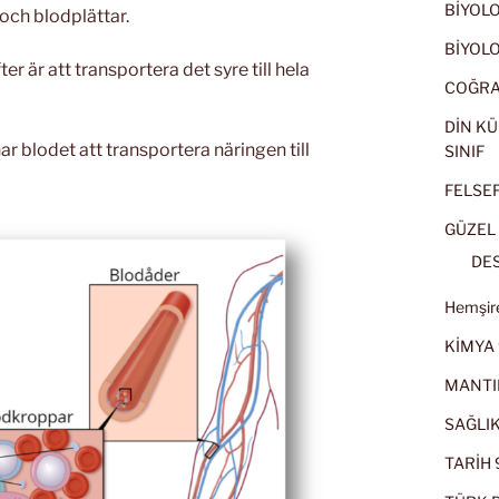
BİYOLOJ
och blodplättar.
BİYOLOJ
er är att transportera det syre till hela
COĞRAF
DİN KÜ
ar blodet att transportera näringen till
SINIF
FELSEFE
GÜZEL 
DES
Hemşire
KİMYA 
MANTI
SAĞLIK
TARİH 9