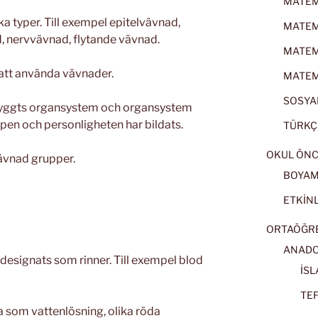
MATEMA
a typer. Till exempel epitelvävnad,
MATEMA
 nervvävnad, flytande vävnad.
MATEMA
 att använda vävnader.
MATEMA
SOSYAL
byggts organsystem och organsystem
en och personligheten har bildats.
TÜRKÇE
OKUL ÖNC
 vävnad grupper.
BOYA
ETKİNL
ORTAÖĞRET
ANADOL
designats som rinner. Till exempel blod
İSL
TEF
 som vattenlösning, olika röda