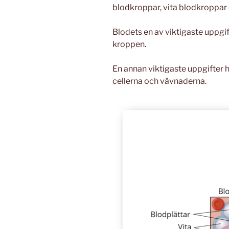
blodkroppar, vita blodkroppar 
Blodets en av viktigaste uppgift
kroppen.
En annan viktigaste uppgifter h
cellerna och vävnaderna.