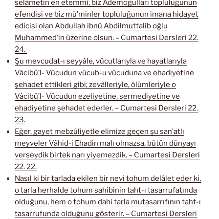
selâmetin en etemmi, biz Âdemoğulları topluluğunun
efendisi ve biz mü’minler topluluğunun imana hidayet
edicisi olan Abdullah ibnü Abdilmuttalib oğlu
Muhammed’in üzerine olsun. – Cumartesi Dersleri 22.
24.
Şu mevcudat-ı seyyâle, vücutlarıyla ve hayatlarıyla
Vâcibü’l- Vücudun vücub-u vücuduna ve ehadiyetine
şehadet ettikleri gibi; zevâlleriyle, ölümleriyle o
Vâcibü’l- Vücudun ezeliyetine, sermediyetine ve
ehadiyetine şehadet ederler. – Cumartesi Dersleri 22.
23.
Eğer, gayet mebzûliyetle elimize geçen şu san’atlı
meyveler Vâhid-i Ehadin malı olmazsa, bütün dünyayı
verseydik birtek narı yiyemezdik. – Cumartesi Dersleri
22. 22.
Nasıl ki bir tarlada ekilen bir nevi tohum delâlet eder ki,
o tarla herhalde tohum sahibinin taht-ı tasarrufatında
olduğunu, hem o tohum dahi tarla mutasarrıfının taht-ı
tasarrufunda olduğunu gösterir. – Cumartesi Dersleri