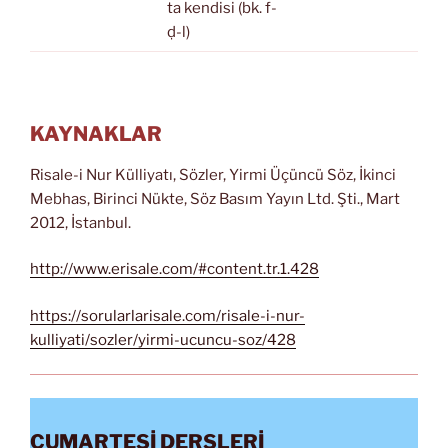
ta kendisi (bk. f-
ḍ-l)
KAYNAKLAR
Risale-i Nur Külliyatı, Sözler, Yirmi Üçüncü Söz, İkinci
Mebhas, Birinci Nükte, Söz Basım Yayın Ltd. Şti., Mart
2012, İstanbul.
http://www.erisale.com/#content.tr.1.428
https://sorularlarisale.com/risale-i-nur-
kulliyati/sozler/yirmi-ucuncu-soz/428
CUMARTESİ DERSLERİ