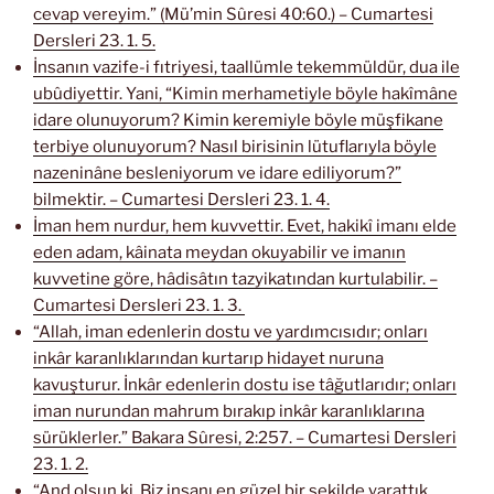
cevap vereyim.” (Mü’min Sûresi 40:60.) – Cumartesi
Dersleri 23. 1. 5.
İnsanın vazife-i fıtriyesi, taallümle tekemmüldür, dua ile
ubûdiyettir. Yani, “Kimin merhametiyle böyle hakîmâne
idare olunuyorum? Kimin keremiyle böyle müşfikane
terbiye olunuyorum? Nasıl birisinin lütuflarıyla böyle
nazeninâne besleniyorum ve idare ediliyorum?”
bilmektir. – Cumartesi Dersleri 23. 1. 4.
İman hem nurdur, hem kuvvettir. Evet, hakikî imanı elde
eden adam, kâinata meydan okuyabilir ve imanın
kuvvetine göre, hâdisâtın tazyikatından kurtulabilir. –
Cumartesi Dersleri 23. 1. 3.
“Allah, iman edenlerin dostu ve yardımcısıdır; onları
inkâr karanlıklarından kurtarıp hidayet nuruna
kavuşturur. İnkâr edenlerin dostu ise tâğutlarıdır; onları
iman nurundan mahrum bırakıp inkâr karanlıklarına
sürüklerler.” Bakara Sûresi, 2:257. – Cumartesi Dersleri
23. 1. 2.
“And olsun ki, Biz insanı en güzel bir şekilde yarattık.