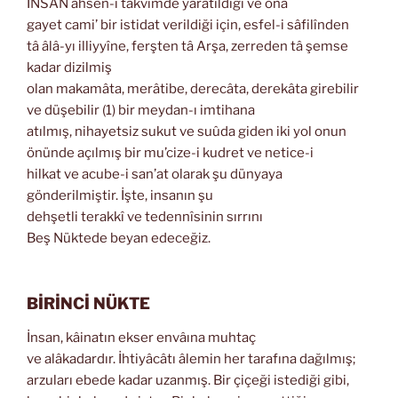
İNSAN ahsen-i takvimde yaratıldığı ve ona
gayet cami’ bir istidat verildiği için, esfel-i sâfilînden
tâ âlâ-yı illiyyîne, ferşten tâ Arşa, zerreden tâ şemse
kadar dizilmiş
olan makamâta, merâtibe, derecâta, derekâta girebilir
ve düşebilir (1) bir meydan-ı imtihana
atılmış, nihayetsiz sukut ve suûda giden iki yol onun
önünde açılmış bir mu’cize-i kudret ve netice-i
hilkat ve acube-i san’at olarak şu dünyaya
gönderilmiştir. İşte, insanın şu
dehşetli terakkî ve tedennîsinin sırrını
Beş Nüktede beyan edeceğiz.
BİRİNCİ NÜKTE
İnsan, kâinatın ekser envâına muhtaç
ve alâkadardır. İhtiyâcâtı âlemin her tarafına dağılmış;
arzuları ebede kadar uzanmış. Bir çiçeği istediği gibi,