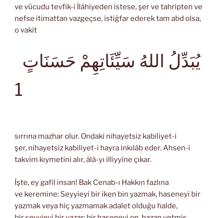
ve vücudu tevfik-i İlâhiyeden istese, şer ve tahripten ve
nefse itimattan vazgeçse, istiğfar ederek tam abd olsa,
o vakit
يُبَدِّلُ اللهُ سَيِّئَاتِهِمْ حَسَنَاتٍ
1
sırrına mazhar olur. Ondaki nihayetsiz kabiliyet-i
şer, nihayetsiz kabiliyet-i hayra inkılâb eder. Ahsen-i
takvim kıymetini alır, âlâ-yı illiyyîne çıkar.
İşte, ey gafil insan! Bak Cenab-ı Hakkın fazlına
ve keremine: Seyyieyi bir iken bin yazmak, haseneyi bir
yazmak veya hiç yazmamak adalet olduğu halde,
bir seyyieyi bir yazar; bir haseneyi on, bazan yetmiş,