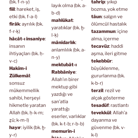
(bk. f-n-y)
tahrip
: yıkıp
layık olma (bk. a-
fiil
: hareket, iş,
bozma, yok etme
b-d)
etki (bk. f-a-l)
tâun
: salgın ve
mahlûkat
:
firâk
: ayrılık (bk.
ölümcül hastalık
yaratıklar (bk. ḫ-
f-r-ḳ)
tazammun
: içine
l-ḳ)
hâcât-ı insaniye
:
alma, içerme
mânidarlık
:
insanın
tecavüz
: haddi
anlamlılık (bk. a-
ihtiyaçları (bk. ḥ-
aşma, ileri gitme
n-y)
v-c)
tekebbür
:
mektubât-ı
Hakîm-i
büyüklenme,
Rabbâniye
:
Zülkemâl
:
gururlanma (bk.
Allah’ın birer
sonsuz
k-b-r)
mektup gibi
mükemmellik
terzil
: rezil ve
yazdığı ve
sahibi, herşeyi
alçak gösterme
san’atla
hikmetle yaratan
tesadüf
: rastlantı
yarattığı
Allah (bk. ḥ-k-m;
tevekkül
: Allah’a
eserler, varlıklar
ẕü; k-m-l)
dayanma ve
(bk. k-t-b; r-b-b)
hayır
: iyilik (bk. ḫ-
güvenme (bk. v-
memurîn-i
y-r)
k-l)