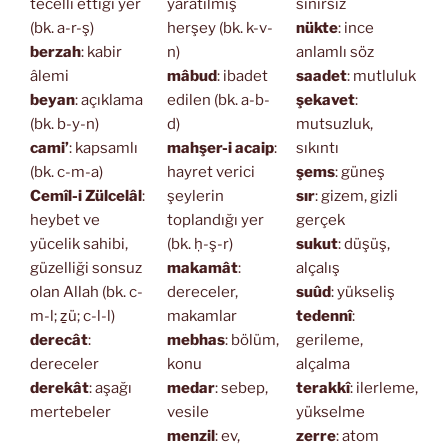
tecelli ettiği yer
yaratılmış
sınırsız
(bk. a-r-ş)
herşey (bk. k-v-
nükte
: ince
berzah
: kabir
n)
anlamlı söz
âlemi
mâbud
: ibadet
saadet
: mutluluk
beyan
: açıklama
edilen (bk. a-b-
şekavet
:
(bk. b-y-n)
d)
mutsuzluk,
cami’
: kapsamlı
mahşer-i acaip
:
sıkıntı
(bk. c-m-a)
hayret verici
şems
: güneş
Cemîl-i Zülcelâl
:
şeylerin
sır
: gizem, gizli
heybet ve
toplandığı yer
gerçek
yücelik sahibi,
(bk. ḥ-ş-r)
sukut
: düşüş,
güzelliği sonsuz
makamât
:
alçalış
olan Allah (bk. c-
dereceler,
suûd
: yükseliş
m-l; ẕü; c-l-l)
makamlar
tedennî
:
derecât
:
mebhas
: bölüm,
gerileme,
dereceler
konu
alçalma
derekât
: aşağı
medar
: sebep,
terakkî
: ilerleme,
mertebeler
vesile
yükselme
menzil
: ev,
zerre
: atom