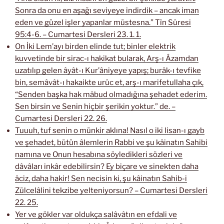
Sonra da onu en aşağı seviyeye indirdik – ancak iman
eden ve güzel işler yapanlar müstesna.” Tîn Sûresi
95:4-6. – Cumartesi Dersleri 23. 1. 1.
On İki Lem’ayı birden elinde tut; binler elektrik
kuvvetinde bir sirac-ı hakikat bularak, Arş-ı Âzamdan
uzatılıp gelen âyât-ı Kur’âniyeye yapış; burâk-ı tevfike
bin, semâvât-ı hakaikte urûc et, arş-ı marifetullaha çık,
“Senden başka hak mâbud olmadığına şehadet ederim.
Sen birsin ve Senin hiçbir şerikin yoktur.” de. –
Cumartesi Dersleri 22. 26.
Tuuuh, tuf senin o münkir aklına! Nasıl o iki lisan-ı gayb
ve şehadet, bütün âlemlerin Rabbi ve şu kâinatın Sahibi
namına ve Onun hesabına söyledikleri sözleri ve
dâvâları inkâr edebilirsin? Ey biçare ve sinekten daha
âciz, daha hakir! Sen necisin ki, şu kâinatın Sahib-i
Zülcelâlini tekzibe yelteniyorsun? – Cumartesi Dersleri
22. 25.
Yer ve gökler var oldukça salâvâtın en efdali ve