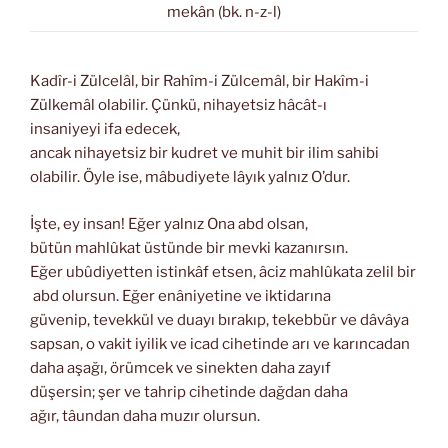
mekân (bk. n-z-l)
Kadîr-i Zülcelâl, bir Rahîm-i Zülcemâl, bir Hakîm-i
Zülkemâl olabilir. Çünkü, nihayetsiz hâcât-ı
insaniyeyi ifa edecek,
ancak nihayetsiz bir kudret ve muhit bir ilim sahibi
olabilir. Öyle ise, mâbudiyete lâyık yalnız O’dur.
İşte, ey insan! Eğer yalnız Ona abd olsan,
bütün mahlûkat üstünde bir mevki kazanırsın.
Eğer ubûdiyetten istinkâf etsen, âciz mahlûkata zelil bir
abd olursun. Eğer enâniyetine ve iktidarına
güvenip, tevekkül ve duayı bırakıp, tekebbür ve dâvâya
sapsan, o vakit iyilik ve icad cihetinde arı ve karıncadan
daha aşağı, örümcek ve sinekten daha zayıf
düşersin; şer ve tahrip cihetinde dağdan daha
ağır, tâundan daha muzır olursun.