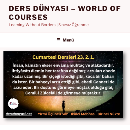
İçeriğe
DERS DÜNYASI – WORLD OF
geç
COURSES
Learning Without Borders | Sınırsız Öğrenme
Menü