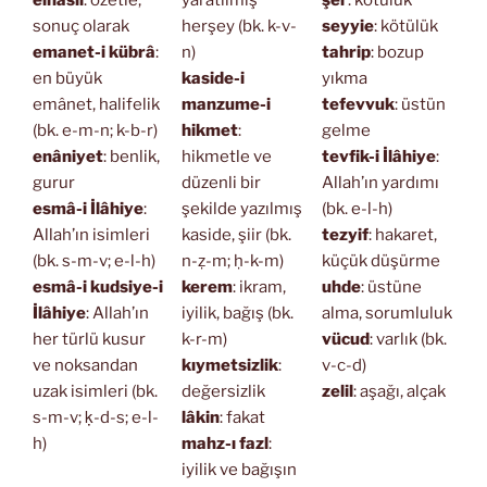
elhasıl
: özetle,
yaratılmış
şer
: kötülük
sonuç olarak
herşey (bk. k-v-
seyyie
: kötülük
emanet-i kübrâ
:
n)
tahrip
: bozup
en büyük
kaside-i
yıkma
emânet, halifelik
manzume-i
tefevvuk
: üstün
(bk. e-m-n; k-b-r)
hikmet
:
gelme
enâniyet
: benlik,
hikmetle ve
tevfik-i İlâhiye
:
gurur
düzenli bir
Allah’ın yardımı
esmâ-i İlâhiye
:
şekilde yazılmış
(bk. e-l-h)
Allah’ın isimleri
kaside, şiir (bk.
tezyif
: hakaret,
(bk. s-m-v; e-l-h)
n-ẓ-m; ḥ-k-m)
küçük düşürme
esmâ-i kudsiye-i
kerem
: ikram,
uhde
: üstüne
İlâhiye
: Allah’ın
iyilik, bağış (bk.
alma, sorumluluk
her türlü kusur
k-r-m)
vücud
: varlık (bk.
ve noksandan
kıymetsizlik
:
v-c-d)
uzak isimleri (bk.
değersizlik
zelil
: aşağı, alçak
s-m-v; ḳ-d-s; e-l-
lâkin
: fakat
h)
mahz-ı fazl
:
iyilik ve bağışın