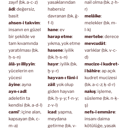
zayıf (bk. a-c-z)
yasaklarından
nail olma (bk. ẓ-h-
âdi
: değersiz,
habersiz
r)
basit
davranan (bk. ğ-
melâike
:
ahsen-i takvim
:
f-l)
melekler (bk. m-
insanın en güzel
hane
: ev
l-k)
bir şekilde ve
harap etme
:
mertebe
: derece
tam kıvamında
yıkma, yok etme
mevcudât
:
yaratılması (bk.
hasene
: iyilik
varlıklar (bk. v-c-
ḥ-s-n)
(bk. ḥ-s-n)
d)
âlâ-yı illiyyîn
:
hayır
: iyilik (bk.
mucize-i kudret-
yücelerin en
ḫ-y-r)
i bâhire
: ap açık
yücesi
hayvan-ı fâni-i
kudret mucizesi
âyine
: ayna
zâil
: yok olup
(bk. a-c-z; ḳ-d-r)
ayn-ı adl
:
giden hayvan
nakış
: işleme,
adeletin ta
(bk. ḥ-y-y; f-n-y;
süsleme (bk. n-ḳ-
kendisi (bk. a-d-l)
z-v-l)
ş)
cami’
: içine alan,
icad
: yapma,
nefs-i emmâre
:
kapsayan (bk. c-
meydana
insanı daima
m-a)
getirme (bk. v-
kötülüğe, yasak