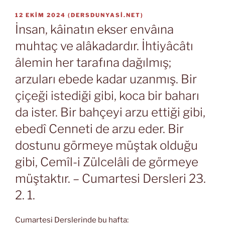
YAYIM
12 EKIM 2024
(
DERSDUNYASI.NET
)
TARIHI
İnsan, kâinatın ekser envâına
muhtaç ve alâkadardır. İhtiyâcâtı
âlemin her tarafına dağılmış;
arzuları ebede kadar uzanmış. Bir
çiçeği istediği gibi, koca bir baharı
da ister. Bir bahçeyi arzu ettiği gibi,
ebedî Cenneti de arzu eder. Bir
dostunu görmeye müştak olduğu
gibi, Cemîl-i Zülcelâli de görmeye
müştaktır. – Cumartesi Dersleri 23.
2. 1.
Cumartesi Derslerinde bu hafta: