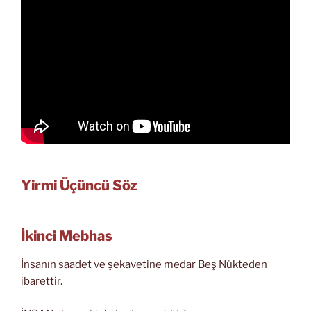
Yirmi Üçüncü Söz
İkinci Mebhas
İnsanın saadet ve şekavetine medar Beş Nükteden
ibarettir.