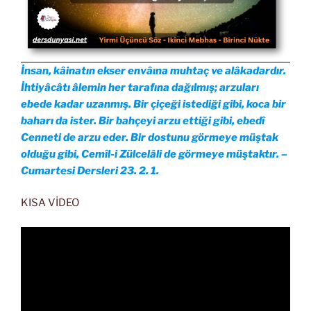
İnsan, kâinatın ekser envâına muhtaç ve alâkadardır.
İhtiyâcâtı âlemin her tarafına dağılmış; arzuları
ebede kadar uzanmış. Bir çiçeği istediği gibi, koca bir
baharı da ister. Bir bahçeyi arzu ettiği gibi, ebedî
Cenneti de arzu eder. Bir dostunu görmeye müştak
olduğu gibi, Cemîl-i Zülcelâli de görmeye müştaktır. –
Cumartesi Dersleri 23. 2. 1.
KISA VİDEO