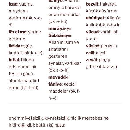
İlâhiye
: Allah’ın
icad
: yapma,
tezyif
: hakaret,
emriyle hareket
meydana
küçük düşürme
eden memurlar
getirme (bk. v-c-
ubûdiyet
: Allah’a
(bk. e-l-h)
d)
kulluk (bk. a-b-d)
merâyâ-yı
ifa etme
: yerine
vücud
: varlık (bk.
Sübhâniye
:
getirme
v-c-d)
Allah’ın isim ve
iktidar
: güç,
vüs’at
: genişlik
sıfatlarını
kudret (bk. ḳ-d-r)
zelil
: alçak
gösteren
infial
: fiilden
zevâl
: geçip
aynalar, varlıklar
etkilenme, bir
gitme (bk. z-v-l)
(bk. s-b-ḥ)
tesirin gücü
mevadd-ı
altında hareket
fâniye
: geçici
etme (bk. f-a-l)
maddeler (bk. f-
n-y)
ehemmiyetsizlik, kıymetsizlik, hiçlik mertebesine
indirdiği gibi; bütün kâinatta