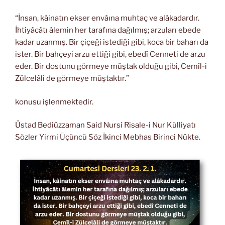
“İnsan, kâinatın ekser envâına muhtaç ve alâkadardır.
İhtiyâcâtı âlemin her tarafına dağılmış; arzuları ebede
kadar uzanmış. Bir çiçeği istediği gibi, koca bir baharı da
ister. Bir bahçeyi arzu ettiği gibi, ebedî Cenneti de arzu
eder. Bir dostunu görmeye müştak olduğu gibi, Cemîl-i
Zülcelâli de görmeye müştaktır.”
konusu işlenmektedir.
Üstad Bediüzzaman Said Nursi Risale-i Nur Külliyatı
Sözler Yirmi Üçüncü Söz İkinci Mebhas Birinci Nükte.