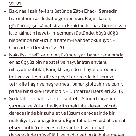
22. 21.
Bak, nasıl sahife-i arz üstünde Zât-ı Ehad-i Samedin
hâtemlerini az dikkatle görebilirsin. Başını kaldır,
gözünü aç, şu kâinat kitab-ı kebirine bir bak. Göreceksin
ki, o kâinatın heyet-i mecmuası üstünde, büyüklüğü
nisbetinde bir vuzuhla hâtem-i vahdet okunuyor. –
Cumartesi Dersleri 22. 20.
Nakkâş-ı Ezelî, zeminin yüzünde, yaz, bahar zamanında
en az üç yüz bin nebatat ve hayvânâtın envâını,
nihayetsiz ihtilât, karışıklık içinde nihayet derecede
imtiyaz ve teşhis ile ve gayet derecede intizam ve
tefrik ile haşir ve neşretmesi, bahar gibi zahir ve bahir,
parlak bir sikke-i tevhiddir. – Cumartesi Dersleri 22. 19.
Şu kitab-ı kâinatı, kalem-i kudret-i Samedâniyenin
yazması ve Zât-ı Ehadiyetin mektubu desen, vücub
derecesinde bir suhulet ve lüzum derecesinde bir
mâkuliyet yoluna gidersin. Eğer tabiata ve esbaba isnat
etsen, imtinâ derecesinde suûbetli ve muhal
derecesinde müşkülâtlı ve hiçbir vehim kabul etmeyen