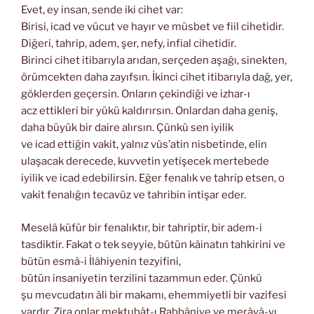
Evet, ey insan, sende iki cihet var:
Birisi, icad ve vücut ve hayır ve müsbet ve fiil cihetidir.
Diğeri, tahrip, adem, şer, nefy, infial cihetidir.
Birinci cihet itibarıyla arıdan, serçeden aşağı, sinekten,
örümcekten daha zayıfsın. İkinci cihet itibarıyla dağ, yer,
göklerden geçersin. Onların çekindiği ve izhar-ı
acz ettikleri bir yükü kaldırırsın. Onlardan daha geniş,
daha büyük bir daire alırsın. Çünkü sen iyilik
ve icad ettiğin vakit, yalnız vüs’atin nisbetinde, elin
ulaşacak derecede, kuvvetin yetişecek mertebede
iyilik ve icad edebilirsin. Eğer fenalık ve tahrip etsen, o
vakit fenalığın tecavüz ve tahribin intişar eder.
Meselâ küfür bir fenalıktır, bir tahriptir, bir adem-i
tasdiktir. Fakat o tek seyyie, bütün kâinatın tahkirini ve
bütün esmâ-i İlâhiyenin tezyifini,
bütün insaniyetin terzilini tazammun eder. Çünkü
şu mevcudatın âli bir makamı, ehemmiyetli bir vazifesi
vardır. Zira onlar mektubât-ı Rabbâniye ve merâyâ-yı