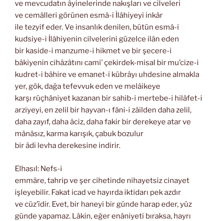
ve mevcudatın âyinelerinde nakışları ve cilveleri
ve cemâlleri görünen esmâ-i İlâhiyeyi inkâr
ile tezyif eder. Ve insanlık denilen, bütün esmâ-i
kudsiye-i İlâhiyenin cilvelerini güzelce ilân eden
bir kaside-i manzume-i hikmet ve bir şecere-i
bâkiyenin cihâzâtını cami’ çekirdek-misal bir mu’cize-i
kudret-i bâhire ve emanet-i kübrâyı uhdesine almakla
yer, gök, dağa tefevvuk eden ve melâikeye
karşı rüçhâniyet kazanan bir sahib-i mertebe-i hilâfet-i
arziyeyi, en zelil bir hayvan-ı fâni-i zâilden daha zelil,
daha zayıf, daha âciz, daha fakir bir derekeye atar ve
mânâsız, karma karışık, çabuk bozulur
bir âdi levha derekesine indirir.
Elhasıl: Nefs-i
emmâre, tahrip ve şer cihetinde nihayetsiz cinayet
işleyebilir. Fakat icad ve hayırda iktidarı pek azdır
ve cüz’îdir. Evet, bir haneyi bir günde harap eder, yüz
günde yapamaz. Lâkin, eğer enâniyeti bıraksa, hayrı