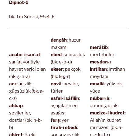
Dipnot-1
bk. Tîn Sûresi, 95:4-6.
dergâh
: huzur,
makam
merâtib
:
acube-i san’at
:
ebed
: sonsuzluk
mertebeler
san’at yönüyle
(bk. e-b-d)
meydan-ı
hayret verici olan
ekser
: pekçok
imtihan
: imtihan
(bk. ṣ-n-a)
(bk. k-s̱-r)
meydanı
acz
: âcizlik,
envâ
: neviler,
muallâ
: yüksek,
güçsüzlük (bk. a-
türler
yüce
c-z)
esfel-i sâfilîn
:
müberrâ
:
ahbap
:
aşağıların en
arınmış, uzak
sevilenler,
aşağısı
mucize-i kudret
:
dostlar (bk. ḥ-b-
ferş
: yer
Allah’ın kudret
b)
firâk-ı ebedî
:
mu’cizesi (bk. a-
âhiret
: öteki
sonsuz ayrılık
c-z; ḳ-d-r)