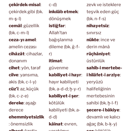
çekirdek-misal
:
c-d)
zevk ve isteklere
çekirdek gibi (bk.
inkılâb etmek
:
teşvik eden güç
m-s̱-l)
dönüşmek
(bk. n-f-s)
cemâl
: güzellik
istiğfar
:
nihayetsiz
:
(bk. c-m-l)
Allah’tan
sınırsız
ceza-yı amel
:
bağışlanma
nükte
: ince ve
amelin cezası
dileme (bk. ğ-f-
derin mânâ
cihâzât
: cihazlar,
r)
rüçhâniyet
:
donanım
itimat
:
üstünlük
cihet
: yön, taraf
güvenme
sahib-i mertebe-
cilve
: yansıma,
kabiliyet-i hayr
:
i hilâfet-i arziye
:
akis (bk. c-l-y)
hayır kabiliyeti
yeryüzü
cüz’î
: az, küçük
(bk. a-d-d; ḫ-y-r)
halifeliğinin
(bk. c-z-e)
kabiliyet-i şer
:
mertebesinin
dereke
: aşağı
kötülük
sahibi (bk. ḫ-l-f)
derece
kabiliyeti (bk. a-
şecere-i bâkiye
:
ehemmiyetsizlik
d-d)
devamlı ve kalıcı
: önemsizlik
kâinat
: evren,
ağaç (bk. b-ḳ-y)