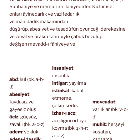
Sübhâhiye ve memurîn-i İlâhiyedirler. Küfür ise,
onları âyinedarlık ve vazifedarlık
ve mânidarlık makamından
düşürüp, abesiyet ve tesadüfün oyuncağı derekesine
ve zevâl ve firâkın tahribiyle çabuk bozulup
değişen mevadd-ı fâniyeye ve
insaniyet
:
insanlık
abd
: kul (bk. a-b-
intişar
: yayılma
d)
istinkâf
: kabul
abesiyet
:
etmeme,
faydasız ve
mevcudat
:
çekimserlik
gayesiz oluş
varlıklar (bk. v-c-
izhar-ı acz
:
âciz
: güçsüz,
d)
âcizliğini ortaya
zavallı (bk. a-c-z)
muhit
: herşeyi
koyma (bk. ẓ-h-r;
adem
: yokluk
kuşatan,
a-c-z)
adem-i tasdik
:
kapsamlı