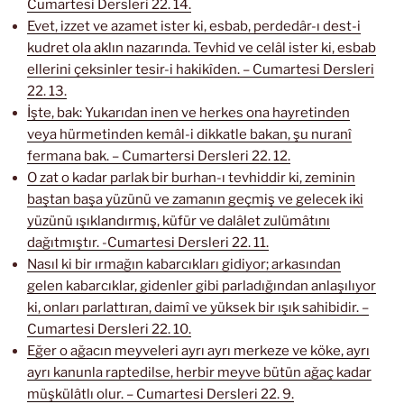
Cumartesi Dersleri 22. 14.
Evet, izzet ve azamet ister ki, esbab, perdedâr-ı dest-i
kudret ola aklın nazarında. Tevhid ve celâl ister ki, esbab
ellerini çeksinler tesir-i hakikîden. – Cumartesi Dersleri
22. 13.
İşte, bak: Yukarıdan inen ve herkes ona hayretinden
veya hürmetinden kemâl-i dikkatle bakan, şu nuranî
fermana bak. – Cumartersi Dersleri 22. 12.
O zat o kadar parlak bir burhan-ı tevhiddir ki, zeminin
baştan başa yüzünü ve zamanın geçmiş ve gelecek iki
yüzünü ışıklandırmış, küfür ve dalâlet zulümâtını
dağıtmıştır. -Cumartesi Dersleri 22. 11.
Nasıl ki bir ırmağın kabarcıkları gidiyor; arkasından
gelen kabarcıklar, gidenler gibi parladığından anlaşılıyor
ki, onları parlattıran, daimî ve yüksek bir ışık sahibidir. –
Cumartesi Dersleri 22. 10.
Eğer o ağacın meyveleri ayrı ayrı merkeze ve köke, ayrı
ayrı kanunla raptedilse, herbir meyve bütün ağaç kadar
müşkülâtlı olur. – Cumartesi Dersleri 22. 9.