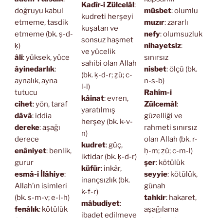
Kadîr-i Zülcelâl
:
doğruyu kabul
müsbet
: olumlu
kudreti herşeyi
etmeme, tasdik
muzır
: zararlı
kuşatan ve
etmeme (bk. ṣ-d-
nefy
: olumsuzluk
sonsuz haşmet
ḳ)
nihayetsiz
:
ve yücelik
âli
: yüksek, yüce
sınırsız
sahibi olan Allah
âyinedarlık
:
nisbet
: ölçü (bk.
(bk. ḳ-d-r; ẕü; c-
aynalık, ayna
n-s-b)
l-l)
tutucu
Rahîm-i
kâinat
: evren,
cihet
: yön, taraf
Zülcemâl
:
yaratılmış
dâvâ
: iddia
güzelliği ve
herşey (bk. k-v-
dereke
: aşağı
rahmeti sınırsız
n)
derece
olan Allah (bk. r-
kudret
: güç,
enâniyet
: benlik,
ḥ-m; ẕü; c-m-l)
iktidar (bk. ḳ-d-r)
gurur
şer
: kötülük
küfür
: inkâr,
esmâ-i İlâhiye
:
seyyie
: kötülük,
inançsızlık (bk.
Allah’ın isimleri
günah
k-f-r)
(bk. s-m-v; e-l-h)
tahkir
: hakaret,
mâbudiyet
:
fenâlık
: kötülük
aşağılama
ibadet edilmeye