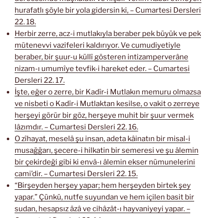
hurafatlı şöyle bir yola gidersin ki, – Cumartesi Dersleri
22. 18.
Herbir zerre, acz-i mutlakıyla beraber pek büyük ve pek
mütenevvi vazifeleri kaldırıyor. Ve cumudiyetiyle
beraber, bir şuur-u küllî gösteren intizamperverâne
nizam-ı umumîye tevfik-i hareket eder. – Cumartesi
Dersleri 22. 17.
İşte, eğer o zerre, bir Kadîr-i Mutlakın memuru olmazsa
ve nisbeti o Kadîr-i Mutlaktan kesilse, o vakit o zerreye
herşeyi görür bir göz, herşeye muhit bir şuur vermek
lâzımdır. – Cumartesi Dersleri 22. 16.
O zîhayat, meselâ şu insan, adeta kâinatın bir misal-i
musağğarı, şecere-i hilkatin bir semeresi ve şu âlemin
bir çekirdeği gibi ki envâ-ı âlemin ekser nümunelerini
cami’dir. – Cumartesi Dersleri 22. 15.
“Birşeyden herşey yapar; hem herşeyden birtek şey
yapar.” Çünkü, nutfe suyundan ve hem içilen basit bir
sudan, hesapsız âzâ ve cihâzât-ı hayvaniyeyi yapar. –