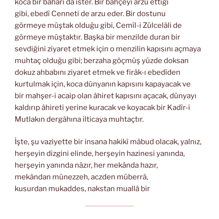
koca bir baharı da ister. Bir bahçeyi arzu ettiği
gibi, ebedî Cenneti de arzu eder. Bir dostunu
görmeye müştak olduğu gibi, Cemîl-i Zülcelâli de
görmeye müştaktır. Başka bir menzilde duran bir
sevdiğini ziyaret etmek için o menzilin kapısını açmaya
muhtaç olduğu gibi; berzaha göçmüş yüzde doksan
dokuz ahbabını ziyaret etmek ve firâk-ı ebedîden
kurtulmak için, koca dünyanın kapısını kapayacak ve
bir mahşer-i acaip olan âhiret kapısını açacak, dünyayı
kaldırıp âhireti yerine kuracak ve koyacak bir Kadîr-i
Mutlakın dergâhına ilticaya muhtaçtır.
İşte, şu vaziyette bir insana hakikî mâbud olacak, yalnız,
herşeyin dizgini elinde, herşeyin hazinesi yanında,
herşeyin yanında nâzır, her mekânda hazır,
mekândan münezzeh, aczden müberrâ,
kusurdan mukaddes, nakstan muallâ bir