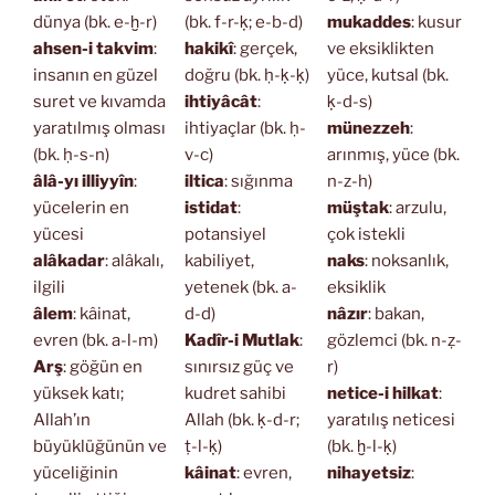
dünya (bk. e-ḫ-r)
(bk. f-r-ḳ; e-b-d)
mukaddes
: kusur
ahsen-i takvim
:
hakikî
: gerçek,
ve eksiklikten
insanın en güzel
doğru (bk. ḥ-ḳ-ḳ)
yüce, kutsal (bk.
suret ve kıvamda
ihtiyâcât
:
ḳ-d-s)
yaratılmış olması
ihtiyaçlar (bk. ḥ-
münezzeh
:
(bk. ḥ-s-n)
v-c)
arınmış, yüce (bk.
âlâ-yı illiyyîn
:
iltica
: sığınma
n-z-h)
yücelerin en
istidat
:
müştak
: arzulu,
yücesi
potansiyel
çok istekli
alâkadar
: alâkalı,
kabiliyet,
naks
: noksanlık,
ilgili
yetenek (bk. a-
eksiklik
âlem
: kâinat,
d-d)
nâzır
: bakan,
evren (bk. a-l-m)
Kadîr-i Mutlak
:
gözlemci (bk. n-ẓ-
Arş
: göğün en
sınırsız güç ve
r)
yüksek katı;
kudret sahibi
netice-i hilkat
:
Allah’ın
Allah (bk. ḳ-d-r;
yaratılış neticesi
büyüklüğünün ve
ṭ-l-ḳ)
(bk. ḫ-l-ḳ)
yüceliğinin
kâinat
: evren,
nihayetsiz
: