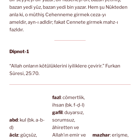
bazan yedi yüz, bazan yedi bin yazar. Hem şu Nükteden
anla ki, o müthiş Cehenneme girmek ceza-yı
ameldir, ayn-ı adldir; fakat Cennete girmek mahz-ı
fazldır.
Dipnot-1
“Allah onların kötülüklerini iyiliklere çevirir.” Furkan
Sûresi, 25:70.
fazl
: cömertlik,
ihsan (bk. f-ḍ-l)
gafil
: duyarsız,
abd
: kul (bk. a-b-
sorumsuz,
d)
âhiretten ve
âciz
: güçsüz,
Allah’ın emir ve
mazhar
: erişme,