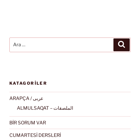
Ara:
Ara
KATAGORİLER
ARAPÇA / عربى
ALMULSAQAT – الملصقات
BİR SORUM VAR
CUMARTESİ DERSLERİ