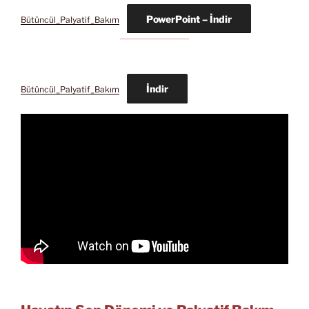
PowerPoint – İndir
Bütüncül_Palyatif_Bakım
İndir
Bütüncül_Palyatif_Bakım