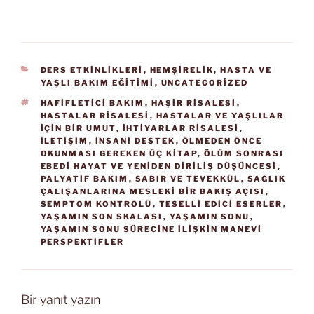
KATEGORILER
DERS ETKİNLİKLERİ
,
HEMŞIRELIK, HASTA VE
YAŞLI BAKIM EĞITIMI
,
UNCATEGORIZED
ETIKETLER
HAFIFLETICI BAKIM
,
HAŞIR RISALESI
,
HASTALAR RISALESI
,
HASTALAR VE YAŞLILAR
IÇIN BIR UMUT
,
İHTIYARLAR RISALESI
,
ILETIŞIM
,
INSANI DESTEK
,
ÖLMEDEN ÖNCE
OKUNMASI GEREKEN ÜÇ KITAP
,
ÖLÜM SONRASI
EBEDI HAYAT VE YENIDEN DIRILIŞ DÜŞÜNCESI
,
PALYATIF BAKIM
,
SABIR VE TEVEKKÜL
,
SAĞLIK
ÇALIŞANLARINA MESLEKI BIR BAKIŞ AÇISI
,
SEMPTOM KONTROLÜ
,
TESELLI EDICI ESERLER
,
YAŞAMIN SON SKALASI
,
YAŞAMIN SONU
,
YAŞAMIN SONU SÜRECINE İLIŞKIN MANEVI
PERSPEKTIFLER
Bir yanıt yazın