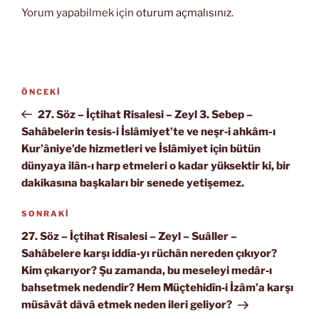
Yorum yapabilmek için
oturum açmalısınız
.
Yazı
Önceki
ÖNCEKI
gezinmesi
Yazı
27. Söz – İçtihat Risalesi – Zeyl 3. Sebep –
Sahâbelerin tesis-i İslâmiyet’te ve neşr‑i ahkâm-ı
Kur’âniye’de hizmetleri ve İslâmiyet için bütün
dünyaya ilân-ı harp etmeleri o kadar yüksektir ki, bir
dakikasına başkaları bir senede yetişemez.
Sonraki
SONRAKI
Yazı
27. Söz – İçtihat Risalesi – Zeyl – Suâller –
Sahâbelere karşı iddia‑yı rüchân nereden çıkıyor?
Kim çıkarıyor? Şu zamanda, bu meseleyi medâr‑ı
bahsetmek nedendir? Hem Müçtehidîn‑i İzâm’a karşı
müsâvât dâvâ etmek neden ileri geliyor?