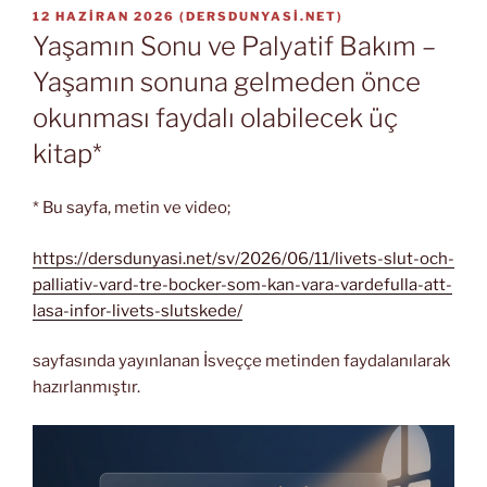
YAYIM
12 HAZIRAN 2026
(
DERSDUNYASI.NET
)
TARIHI
Yaşamın Sonu ve Palyatif Bakım –
Yaşamın sonuna gelmeden önce
okunması faydalı olabilecek üç
kitap*
* Bu sayfa, metin ve video;
https://dersdunyasi.net/sv/2026/06/11/livets-slut-och-
palliativ-vard-tre-bocker-som-kan-vara-vardefulla-att-
lasa-infor-livets-slutskede/
sayfasında yayınlanan İsveççe metinden faydalanılarak
hazırlanmıştır.