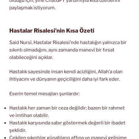
olduğu için, yine ChatGPT yardımıyla kısa özetlerini
paylaşmak istiyorum.
Hastalar Risalesi’nin Kısa Özeti
Said Nursî, Hastalar Risalesi’nde hastalığın yalnızca bir
sıkıntı olmadığını, aynı zamanda manevî bir fırsat
olabileceğini açıklar.
Hastalık sayesinde insan kendi acizliğini, Allah’a olan
ihtiyacını ve dünyanın geçiciliğini daha iyi fark eder.
Eserin temel mesajları şunlardır:
Hastalık her zaman bir ceza değildir; bazen bir rahmet
ve imtihan olabilir.
Hastalık karşısında sabır göstermek değerli bir ibadet
şeklidir.
Çekilen sıkıntılar günahların affına ve manevî gelişime