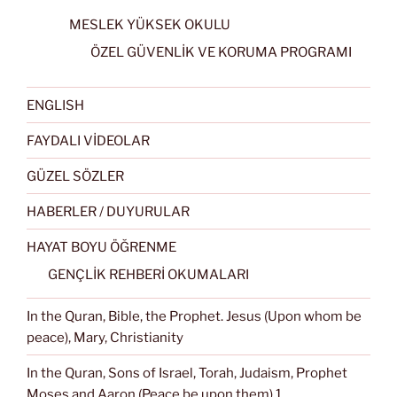
MESLEK YÜKSEK OKULU
ÖZEL GÜVENLİK VE KORUMA PROGRAMI
ENGLISH
FAYDALI VİDEOLAR
GÜZEL SÖZLER
HABERLER / DUYURULAR
HAYAT BOYU ÖĞRENME
GENÇLİK REHBERİ OKUMALARI
In the Quran, Bible, the Prophet. Jesus (Upon whom be
peace), Mary, Christianity
In the Quran, Sons of Israel, Torah, Judaism, Prophet
Moses and Aaron (Peace be upon them) 1