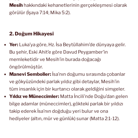
Mesih
hakkındaki kehanetlerinin gerçekleşmesi olarak
görülür (İşaya 7:14; Mika 5:2).
2. Doğum Hikayesi
Yer:
Luka’ya göre, Hz. İsa Beytüllahim’de dünyaya gelir.
Bu şehir, Eski Ahit’e göre Davud Peygamber’in
memleketidir ve Mesih’in burada doğacağı
öngörülmüştür.
Manevi Semboller:
İsa’nın doğumu sırasında çobanlar
ve gökyüzündeki parlak yıldız gibi detaylar, Mesih’in
tüm insanlık için bir kurtarıcı olarak geldiğini simgeler.
Yıldız ve Müneccimler:
Matta İncili’nde Doğu’dan gelen
bilge adamlar (müneccimler), gökteki parlak bir yıldızı
takip ederek İsa’nın doğduğu yeri bulur ve ona
hediyeler (altın, mür ve günlük) sunar (Matta 2:1-12).