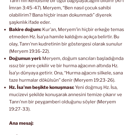
Tanrı’nın kendisine bir oğul bağışlayacağını bildirir (Al-i
İmran 3:45-47). Meryem, “Ben nasıl çocuk sahibi
olabilirim? Bana hiçbir insan dokunmadı” diyerek
şaşkınlık ifade eder.
Bakire doğum:
Kur’an, Meryem’in hiçbir erkeğe temas
etmeden Hz. İsa’ya hamile kaldığını açıkça belirtir. Bu
olay, Tanrı’nın kudretinin bir göstergesi olarak sunulur
(Meryem 19:16-22).
Doğumun yeri:
Meryem, doğum sancıları başladığında
ıssız bir yere çekilir ve bir hurma ağacının altında Hz.
İsa’yı dünyaya getirir. Ona, “Hurma ağacını silkele, sana
taze hurmalar dökülsün” denir (Meryem 19:23-26).
Hz. İsa’nın beşikte konuşması:
Yeni doğmuş Hz. İsa,
mucizevi şekilde konuşarak annesini temize çıkarır ve
Tanrı’nın bir peygamberi olduğunu söyler (Meryem
19:27-33).
Ana mesaj: