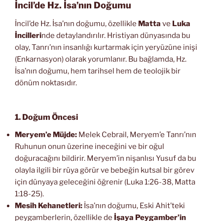
İncil’de Hz. İsa’nın Doğumu
İncil’de Hz. İsa’nın doğumu, özellikle
Matta
ve
Luka
İncilleri
nde detaylandırılır. Hristiyan dünyasında bu
olay, Tanrı’nın insanlığı kurtarmak için yeryüzüne inişi
(Enkarnasyon) olarak yorumlanır. Bu bağlamda, Hz.
İsa’nın doğumu, hem tarihsel hem de teolojik bir
dönüm noktasıdır.
1. Doğum Öncesi
Meryem’e Müjde:
Melek Cebrail, Meryem’e Tanrı’nın
Ruhunun onun üzerine ineceğini ve bir oğul
doğuracağını bildirir. Meryem’in nişanlısı Yusuf da bu
olayla ilgili bir rüya görür ve bebeğin kutsal bir görev
için dünyaya geleceğini öğrenir (Luka 1:26-38, Matta
1:18-25).
Mesih Kehanetleri:
İsa’nın doğumu, Eski Ahit’teki
peygamberlerin, özellikle de
İşaya Peygamber’in