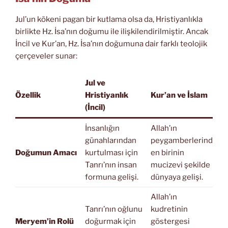
Jul’un kökeni pagan bir kutlama olsa da, Hristiyanlıkla
birlikte Hz. İsa’nın doğumu ile ilişkilendirilmiştir. Ancak
İncil ve Kur’an, Hz. İsa’nın doğumuna dair farklı teolojik
çerçeveler sunar:
Jul ve
Özellik
Hristiyanlık
Kur’an ve İslam
(İncil)
İnsanlığın
Allah’ın
günahlarından
peygamberlerind
Doğumun Amacı
kurtulması için
en birinin
Tanrı’nın insan
mucizevi şekilde
formuna gelişi.
dünyaya gelişi.
Allah’ın
Tanrı’nın oğlunu
kudretinin
Meryem’in Rolü
doğurmak için
göstergesi