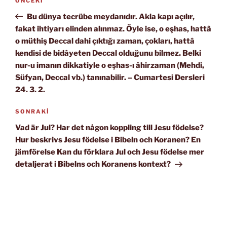
Önceki
ÖNCEKI
gezinmesi
Yazı
Bu dünya tecrübe meydanıdır. Akla kapı açılır,
fakat ihtiyarı elinden alınmaz. Öyle ise, o eşhas, hattâ
o müthiş Deccal dahi çıktığı zaman, çokları, hattâ
kendisi de bidâyeten Deccal olduğunu bilmez. Belki
nur-u imanın dikkatiyle o eşhas-ı âhirzaman (Mehdi,
Süfyan, Deccal vb.) tanınabilir. – Cumartesi Dersleri
24. 3. 2.
Sonraki
SONRAKI
Yazı
Vad är Jul? Har det någon koppling till Jesu födelse?
Hur beskrivs Jesu födelse i Bibeln och Koranen? En
jämförelse Kan du förklara Jul och Jesu födelse mer
detaljerat i Bibelns och Koranens kontext?