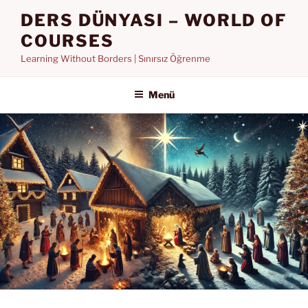
İçeriğe
DERS DÜNYASI – WORLD OF
geç
COURSES
Learning Without Borders | Sınırsız Öğrenme
Menü