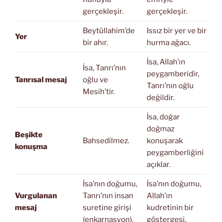
gerçekleşir.
gerçekleşir.
Beytüllahim’de
Issız bir yer ve bir
Yer
bir ahır.
hurma ağacı.
İsa, Allah’ın
İsa, Tanrı’nın
peygamberidir,
Tanrısal mesaj
oğlu ve
Tanrı’nın oğlu
Mesih’tir.
değildir.
İsa, doğar
doğmaz
Beşikte
Bahsedilmez.
konuşarak
konuşma
peygamberliğini
açıklar.
İsa’nın doğumu,
İsa’nın doğumu,
Vurgulanan
Tanrı’nın insan
Allah’ın
mesaj
suretine girişi
kudretinin bir
(enkarnasyon).
göstergesi.