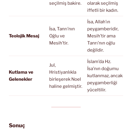
seçilmiş bakire.
olarak seçilmiş
iffetli bir kadın.
İsa, Allah’ın
İsa, Tanrı’nın
peygamberidir,
Teolojik Mesaj
Oğlu ve
Mesih’tir ama
Mesih’tir.
Tanrı’nın oğlu
değildir.
İslam’da Hz.
Jul,
İsa’nın doğumu
Kutlama ve
Hristiyanlıkla
kutlanmaz, ancak
Gelenekler
birleşerek Noel
peygamberliği
haline gelmiştir.
yüceltilir.
Sonuç