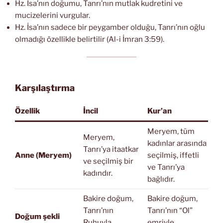
Hz. İsa’nın doğumu, Tanrı’nın mutlak kudretini ve
mucizelerini vurgular.
Hz. İsa’nın sadece bir peygamber olduğu, Tanrı’nın oğlu
olmadığı özellikle belirtilir (Al-i İmran 3:59).
Karşılaştırma
Özellik
İncil
Kur’an
Meryem, tüm
Meryem,
kadınlar arasında
Tanrı’ya itaatkar
Anne (Meryem)
seçilmiş, iffetli
ve seçilmiş bir
ve Tanrı’ya
kadındır.
bağlıdır.
Bakire doğum,
Bakire doğum,
Tanrı’nın
Tanrı’nın “Ol”
Doğum şekli
Ruhuyla
emriyle