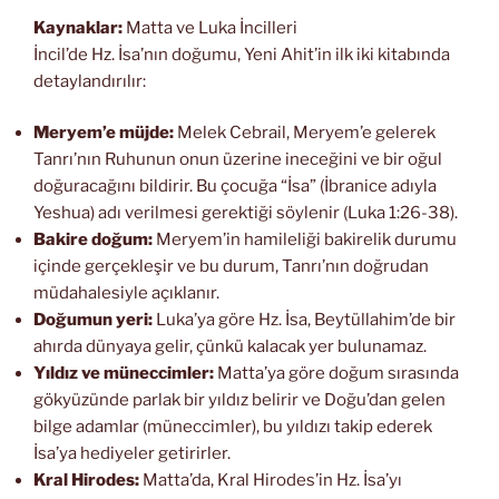
Kaynaklar:
Matta ve Luka İncilleri
İncil’de Hz. İsa’nın doğumu, Yeni Ahit’in ilk iki kitabında
detaylandırılır:
Meryem’e müjde:
Melek Cebrail, Meryem’e gelerek
Tanrı’nın Ruhunun onun üzerine ineceğini ve bir oğul
doğuracağını bildirir. Bu çocuğa “İsa” (İbranice adıyla
Yeshua) adı verilmesi gerektiği söylenir (Luka 1:26-38).
Bakire doğum:
Meryem’in hamileliği bakirelik durumu
içinde gerçekleşir ve bu durum, Tanrı’nın doğrudan
müdahalesiyle açıklanır.
Doğumun yeri:
Luka’ya göre Hz. İsa, Beytüllahim’de bir
ahırda dünyaya gelir, çünkü kalacak yer bulunamaz.
Yıldız ve müneccimler:
Matta’ya göre doğum sırasında
gökyüzünde parlak bir yıldız belirir ve Doğu’dan gelen
bilge adamlar (müneccimler), bu yıldızı takip ederek
İsa’ya hediyeler getirirler.
Kral Hirodes:
Matta’da, Kral Hirodes’in Hz. İsa’yı