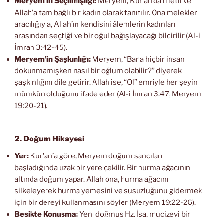
Meryem’in Seçilmişliği:
Meryem, Kur’an’da iffetli ve
Allah’a tam bağlı bir kadın olarak tanıtılır. Ona melekler
aracılığıyla, Allah’ın kendisini âlemlerin kadınları
arasından seçtiği ve bir oğul bağışlayacağı bildirilir (Al-i
İmran 3:42-45).
Meryem’in Şaşkınlığı:
Meryem, “Bana hiçbir insan
dokunmamışken nasıl bir oğlum olabilir?” diyerek
şaşkınlığını dile getirir. Allah ise, “Ol” emriyle her şeyin
mümkün olduğunu ifade eder (Al-i İmran 3:47; Meryem
19:20-21).
2. Doğum Hikayesi
Yer:
Kur’an’a göre, Meryem doğum sancıları
başladığında uzak bir yere çekilir. Bir hurma ağacının
altında doğum yapar. Allah ona, hurma ağacını
silkeleyerek hurma yemesini ve susuzluğunu gidermek
için bir dereyi kullanmasını söyler (Meryem 19:22-26).
Beşikte Konuşma:
Yeni doğmuş Hz. İsa, mucizevi bir