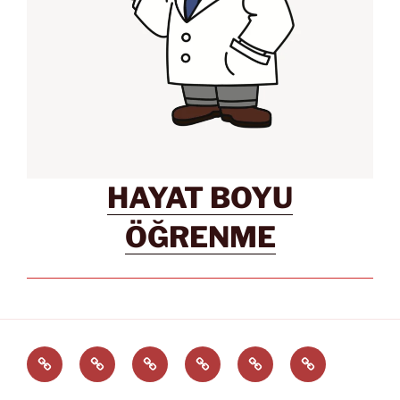
HAYAT BOYU
ÖĞRENME
Türkçe
English
Svenska
العربية
中
EĞİTİM
文
ARAÇLARI