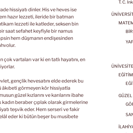
T. C. İn
ade hissiyatı dinler. His ve heves ise
ÜNİVERSİT
em hazır lezzeti, ileride bir batman
MATEM
ntikam lezzeti ile katleder, seksen bin
bir saat sefahet keyfiyle bir namus
BİR
hapsin hem düşmanın endişesinden
YA
ahvolur.
çok vartaları var ki en tatlı hayatını, en
ÜNİVESİT
iyorlar.
EĞİTİM
vlet, gençlik hevesatını elde ederek bu
EĞİ
nkü âkıbeti görmeyen kör hissiyatla
usun güzel kızlarını ve karılarını ibahe
GÜZEL 
 kadın beraber çıplak olarak girmelerine
GÖ
iyatı teşvik eder. Hem serseri ve fakir
SA
helâl eder ki bütün beşer bu musibete
İLAHİY