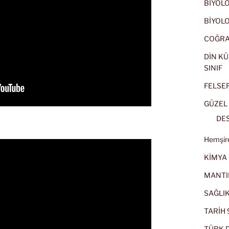
BİYOLOJ
BİYOLOJ
COĞRAF
DİN KÜ
SINIF
FELSEFE
GÜZEL 
DES
Hemşire
KİMYA 
MANTI
SAĞLIK
TARİH 9
TÜRK D