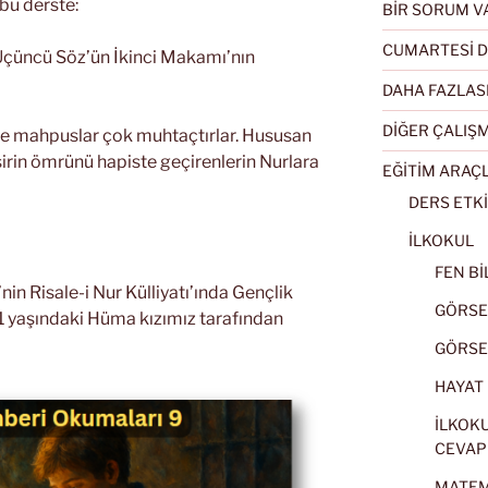
bu derste:
BİR SORUM V
CUMARTESİ D
Üçüncü Söz’ün İkinci Makamı’nın
DAHA FAZLAS
DİĞER ÇALIŞ
liye mahpuslar çok muhtaçtırlar. Hususan
 şirin ömrünü hapiste geçirenlerin Nurlara
EĞİTİM ARAÇ
DERS ETKİ
İLKOKUL
FEN BİL
n Risale-i Nur Külliyatı’ında Gençlik
GÖRSEL
1 yaşındaki Hüma kızımız tarafından
GÖRSEL
HAYAT B
İLKOKU
CEVAP
MATEMA