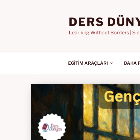
İçeriğe
geç
DERS DÜN
Learning Without Borders | Sı
EĞİTİM ARAÇLARI
DAHA 