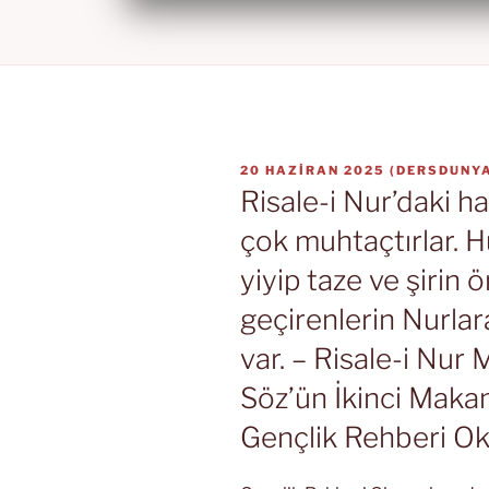
YAYIM
20 HAZIRAN 2025
(
DERSDUNYA
TARIHI
Risale-i Nur’daki h
çok muhtaçtırlar. 
yiyip taze ve şirin
geçirenlerin Nurlar
var. – Risale-i Nur
Söz’ün İkinci Makam
Gençlik Rehberi Ok