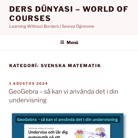
İçeriğe
DERS DÜNYASI – WORLD OF
geç
COURSES
Learning Without Borders | Sınırsız Öğrenme
Menü
KATEGORI:
SVENSKA MATEMATIK
YAYIM
1 AĞUSTOS 2024
TARIHI
GeoGebra – så kan vi använda det i din
undervisning