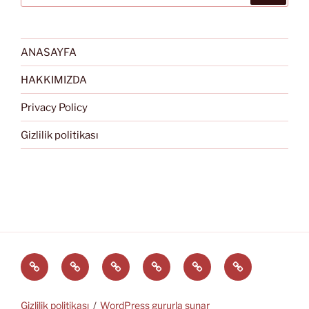
ANASAYFA
HAKKIMIZDA
Privacy Policy
Gizlilik politikası
Türkçe
English
Svenska
العربية
中
EĞİTİM
文
ARAÇLARI
(中
Gizlilik politikası
WordPress gururla sunar