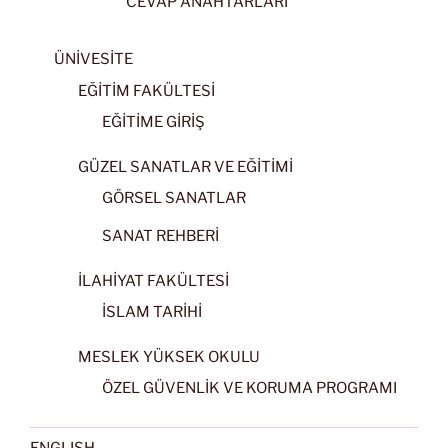
CEVAP ANAHTARLARI
ÜNİVESİTE
EĞİTİM FAKÜLTESİ
EĞİTİME GİRİŞ
GÜZEL SANATLAR VE EĞİTİMİ
GÖRSEL SANATLAR
SANAT REHBERİ
İLAHİYAT FAKÜLTESİ
İSLAM TARİHİ
MESLEK YÜKSEK OKULU
ÖZEL GÜVENLİK VE KORUMA PROGRAMI
ENGLISH