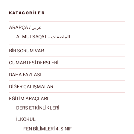
KATAGORİLER
ARAPÇA / عربى
ALMULSAQAT – الملصقات
BİR SORUM VAR
CUMARTESİ DERSLERİ
DAHA FAZLASI
DİĞER ÇALIŞMALAR
EĞİTİM ARAÇLARI
DERS ETKİNLİKLERİ
İLKOKUL
FEN BİLİMLERİ 4. SINIF