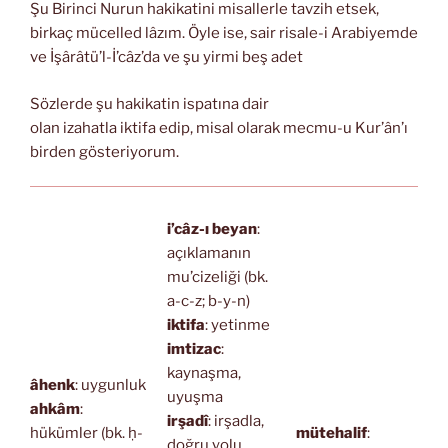
Şu Birinci Nurun hakikatini misallerle tavzih etsek,
birkaç mücelled lâzım. Öyle ise, sair risale-i Arabiyemde
ve İşârâtü’l-İ’câz’da ve şu yirmi beş adet
Sözlerde şu hakikatin ispatına dair
olan izahatla iktifa edip, misal olarak mecmu-u Kur’ân’ı
birden gösteriyorum.
i’câz-ı beyan
:
açıklamanın
mu’cizeliği (bk.
a-c-z; b-y-n)
iktifa
: yetinme
imtizac
:
kaynaşma,
âhenk
: uygunluk
uyuşma
ahkâm
:
irşadî
: irşadla,
hükümler (bk. ḥ-
mütehalif
:
doğru yolu