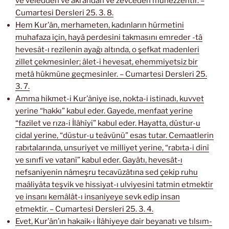
ve veledden ve akrandan ve zevceden münezzehtir. –
Cumartesi Dersleri 25. 3. 8.
Hem Kur’ân, merhameten, kadınların hürmetini
muhafaza için, hayâ perdesini takmasını emreder -tâ
hevesât-ı rezilenin ayağı altında, o şefkat madenleri
zillet çekmesinler; âlet-i hevesat, ehemmiyetsiz bir
metâ hükmüne geçmesinler. – Cumartesi Dersleri 25.
3. 7.
Amma hikmet-i Kur’âniye ise, nokta-i istinadı, kuvvet
yerine “hakkı” kabul eder. Gayede, menfaat yerine
“fazilet ve rıza-i İlâhîyi” kabul eder. Hayatta, düstur-u
cidal yerine, “düstur-u teâvünü” esas tutar. Cemaatlerin
rabıtalarında, unsuriyet ve milliyet yerine, “rabıta-i dinî
ve sınıfî ve vatanî” kabul eder. Gayâtı, hevesât-ı
nefsaniyenin nâmeşru tecavüzâtına sed çekip ruhu
maâliyâta teşvik ve hissiyat-ı ulviyesini tatmin etmektir
ve insanı kemâlât-ı insaniyeye sevk edip insan
etmektir. – Cumartesi Dersleri 25. 3. 4.
Evet, Kur’ân’ın hakaik-ı İlâhiyeye dair beyanatı ve tılsım-