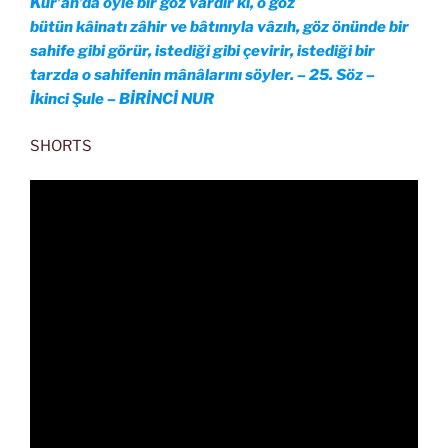
Kur’ân’da öyle bir göz vardır ki, o göz
bütün kâinatı zâhir ve bâtınıyla vâzıh, göz önünde bir
sahife gibi görür, istediği gibi çevirir, istediği bir
tarzda o sahifenin mânâlarını söyler. – 25. Söz –
İkinci Şule – BİRİNCİ NUR
SHORTS