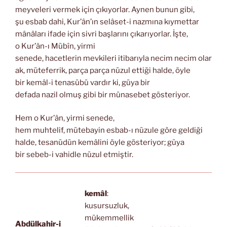
meyveleri vermek için çıkıyorlar. Aynen bunun gibi,
şu esbab dahi, Kur’ân’ın selâset-i nazmına kıymettar
mânâları ifade için sivri başlarını çıkarıyorlar. İşte,
o Kur’ân-ı Mübîn, yirmi
senede, hacetlerin mevkileri itibarıyla necim necim olar
ak, müteferrik, parça parça nüzul ettiği halde, öyle
bir kemâl-i tenasübü vardır ki, güya bir
defada nazil olmuş gibi bir münasebet gösteriyor.
Hem o Kur’ân, yirmi senede,
hem muhtelif, mütebayin esbab-ı nüzule göre geldiği
halde, tesanüdün kemâlini öyle gösteriyor; güya
bir sebeb-i vahidle nüzul etmiştir.
kemâl
:
kusursuzluk,
mükemmellik
Abdülkahir-i