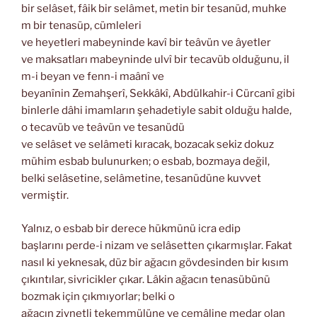
bir selâset, fâik bir selâmet, metin bir tesanüd, muhke
m bir tenasüp, cümleleri
ve heyetleri mabeyninde kavî bir teâvün ve âyetler
ve maksatları mabeyninde ulvî bir tecavüb olduğunu, il
m-i beyan ve fenn-i maânî ve
beyanînin Zemahşerî, Sekkâkî, Abdülkahir-i Cürcanî gibi
binlerle dâhi imamların şehadetiyle sabit olduğu halde,
o tecavüb ve teâvün ve tesanüdü
ve selâset ve selâmeti kıracak, bozacak sekiz dokuz
mühim esbab bulunurken; o esbab, bozmaya değil,
belki selâsetine, selâmetine, tesanüdüne kuvvet
vermiştir.
Yalnız, o esbab bir derece hükmünü icra edip
başlarını perde-i nizam ve selâsetten çıkarmışlar. Fakat
nasıl ki yeknesak, düz bir ağacın gövdesinden bir kısım
çıkıntılar, sivricikler çıkar. Lâkin ağacın tenasübünü
bozmak için çıkmıyorlar; belki o
ağacın ziynetli tekemmülüne ve cemâline medar olan