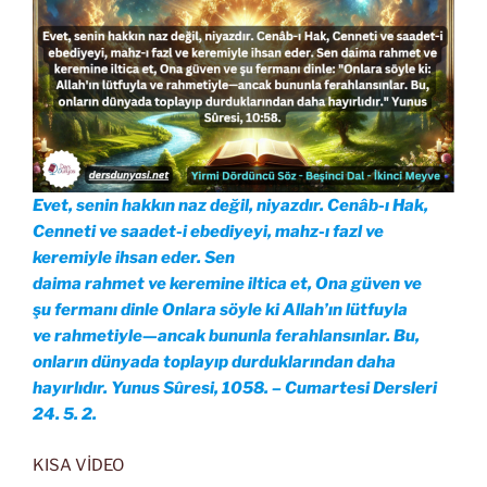
Evet, senin hakkın naz değil, niyazdır. Cenâb-ı Hak,
Cenneti ve saadet-i ebediyeyi, mahz-ı fazl ve
keremiyle ihsan eder. Sen
daima rahmet ve keremine iltica et, Ona güven ve
şu fermanı dinle Onlara söyle ki Allah’ın lütfuyla
ve rahmetiyle—ancak bununla ferahlansınlar. Bu,
onların dünyada toplayıp durduklarından daha
hayırlıdır. Yunus Sûresi, 1058. – Cumartesi Dersleri
24. 5. 2.
KISA VİDEO