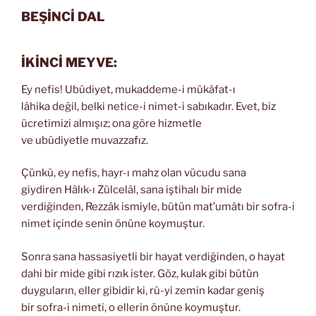
BEŞİNCİ DAL
İKİNCİ MEYVE:
Ey nefis! Ubûdiyet, mukaddeme-i mükâfat-ı
lâhika değil, belki netice-i nimet-i sabıkadır. Evet, biz
ücretimizi almışız; ona göre hizmetle
ve ubûdiyetle muvazzafız.
Çünkü, ey nefis, hayr-ı mahz olan vücudu sana
giydiren Hâlık-ı Zülcelâl, sana iştihalı bir mide
verdiğinden, Rezzâk ismiyle, bütün mat’umâtı bir sofra-i
nimet içinde senin önüne koymuştur.
Sonra sana hassasiyetli bir hayat verdiğinden, o hayat
dahi bir mide gibi rızık ister. Göz, kulak gibi bütün
duyguların, eller gibidir ki, rû-yi zemin kadar geniş
bir sofra-i nimeti, o ellerin önüne koymuştur.