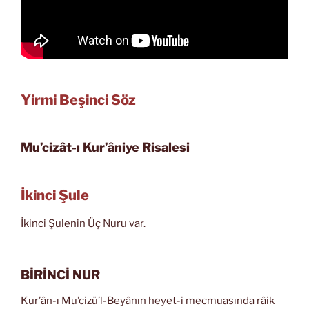
Yirmi Beşinci Söz
Mu’cizât-ı Kur’âniye Risalesi
İkinci Şule
İkinci Şulenin Üç Nuru var.
BİRİNCİ NUR
Kur’ân-ı Mu’cizü’l-Beyânın heyet-i mecmuasında râik