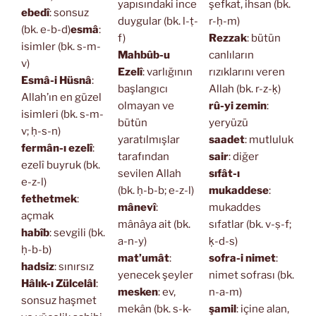
yapısındaki ince
şefkat, ihsan (bk.
ebedî
: sonsuz
duygular (bk. l-ṭ-
r-ḥ-m)
(bk. e-b-d)
esmâ
:
f)
Rezzak
: bütün
isimler (bk. s-m-
Mahbûb-u
canlıların
v)
Ezelî
: varlığının
rızıklarını veren
Esmâ-i Hüsnâ
:
başlangıcı
Allah (bk. r-z-ḳ)
Allah’ın en güzel
olmayan ve
rû-yi zemin
:
isimleri (bk. s-m-
bütün
yeryüzü
v; ḥ-s-n)
yaratılmışlar
saadet
: mutluluk
fermân-ı ezelî
:
tarafından
sair
: diğer
ezelî buyruk (bk.
sevilen Allah
sıfât-ı
e-z-l)
(bk. ḥ-b-b; e-z-l)
mukaddese
:
fethetmek
:
mânevî
:
mukaddes
açmak
mânâya ait (bk.
sıfatlar (bk. v-ṣ-f;
habîb
: sevgili (bk.
a-n-y)
ḳ-d-s)
ḥ-b-b)
mat’umât
:
sofra-i nimet
:
hadsiz
: sınırsız
yenecek şeyler
nimet sofrası (bk.
Hâlık-ı Zülcelâl
:
mesken
: ev,
n-a-m)
sonsuz haşmet
mekân (bk. s-k-
şamil
: içine alan,