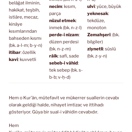
belâğat ilminin,
necim
: kısım,
ulvî
: yüce, büyük
hakikat, teşbih,
parça
yeknesak
:
istiâre, mecaz,
nüzul etmek
:
tekdüze,
kinâye
inmek (bk. n-z-l)
monoton
kısımlarından
perde-i nizam
:
Zemahşerî
: (bk.
bahseden kısmı
düzen perdesi
bilgiler)
(bk. a-l-m; b-y-n)
(bk. n-ẓ-m)
ziynetli
: süslü
itibar
: özellik
râik
: safi, sade
(bk. z-y-n)
kavî
: kuvvetli
sebeb-i vâhid
:
tek sebep (bk. s-
b-b; v-ḥ-d)
Hem o Kur’ân, mütefavit ve mükerrer suallerin cevabı
olarak geldiği halde, nihayet imtizac ve ittihadı
gösteriyor. Güya bir sual-i vâhidin cevabıdır.
Hem