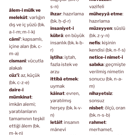
s-n)
vazifeli
âlem-i mülk ve
ihzar
: hazırlama
müheyyâ etme
:
melekût
: varlığın
(bk. ḥ-ḍ-r)
hazırlama
dış ve iç yüzü (bk.
insaniyet-i
müzeyyen
: süslü
a-l-m; m-l-k)
kübrâ
: en büyük
(bk. z-y-n)
câmi’
: kapsamlı,
insanlık (bk. k-b-
nefis
: kişinin
içine alan (bk. c-
r)
kendisi (bk. n-f-s)
m-a)
iştiha
: iştah,
netice-i nimet-i
cismanî
: vücutla
fazla istek ve
sabıka
: geçmişte
alakalı
arzu
verilmiş nimetin
cüz’î
: az, küçük
ittibâ etmek
:
sonucu (bk. n-a-
(bk. c-z-e)
uymak
m)
daire-i
kâinat
: evren,
nihayetsiz
:
mümkinat
:
yaratılmış
sonsuz
imkân alemi;
herşey (bk. k-v-
nisbet
: ölçü, oran
yaratılanların
n)
(bk. n-s-b)
tamamının teşkil
letâif
: insanın
rahmet
:
ettiği âlem (bk.
mânevî
merhamet,
m-k-n)