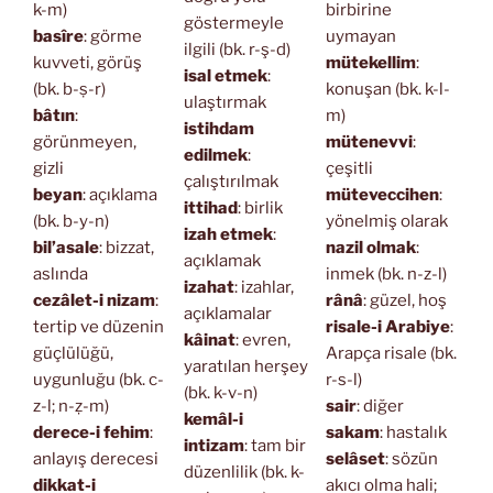
k-m)
birbirine
göstermeyle
basîre
: görme
uymayan
ilgili (bk. r-ş-d)
kuvveti, görüş
mütekellim
:
isal etmek
:
(bk. b-ṣ-r)
konuşan (bk. k-l-
ulaştırmak
bâtın
:
m)
istihdam
görünmeyen,
mütenevvi
:
edilmek
:
gizli
çeşitli
çalıştırılmak
beyan
: açıklama
müteveccihen
:
ittihad
: birlik
(bk. b-y-n)
yönelmiş olarak
izah etmek
:
bil’asale
: bizzat,
nazil olmak
:
açıklamak
aslında
inmek (bk. n-z-l)
izahat
: izahlar,
cezâlet-i nizam
:
rânâ
: güzel, hoş
açıklamalar
tertip ve düzenin
risale-i Arabiye
:
kâinat
: evren,
güçlülüğü,
Arapça risale (bk.
yaratılan herşey
uygunluğu (bk. c-
r-s-l)
(bk. k-v-n)
z-l; n-ẓ-m)
sair
: diğer
kemâl-i
derece-i fehim
:
sakam
: hastalık
intizam
: tam bir
anlayış derecesi
selâset
: sözün
düzenlilik (bk. k-
dikkat-i
akıcı olma hali;