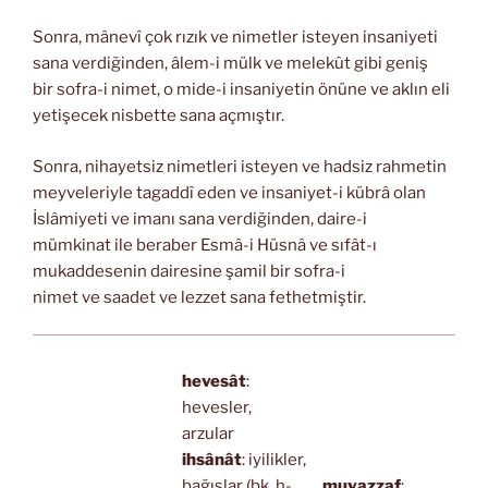
Sonra, mânevî çok rızık ve nimetler isteyen insaniyeti
sana verdiğinden, âlem-i mülk ve melekût gibi geniş
bir sofra-i nimet, o mide-i insaniyetin önüne ve aklın eli
yetişecek nisbette sana açmıştır.
Sonra, nihayetsiz nimetleri isteyen ve hadsiz rahmetin
meyveleriyle tagaddî eden ve insaniyet-i kübrâ olan
İslâmiyeti ve imanı sana verdiğinden, daire-i
mümkinat ile beraber Esmâ-i Hüsnâ ve sıfât-ı
mukaddesenin dairesine şamil bir sofra-i
nimet ve saadet ve lezzet sana fethetmiştir.
hevesât
:
hevesler,
arzular
ihsânât
: iyilikler,
bağışlar (bk. ḥ-
muvazzaf
: