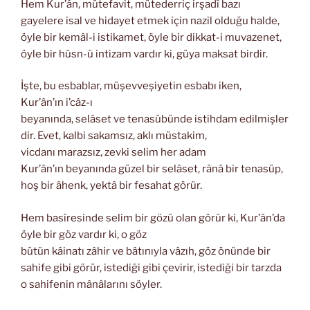
Hem Kur’ân, mütefavit, mütederriç irşadî bazı
gayelere isal ve hidayet etmek için nazil olduğu halde,
öyle bir kemâl-i istikamet, öyle bir dikkat-i muvazenet,
öyle bir hüsn-ü intizam vardır ki, güya maksat birdir.
İşte, bu esbablar, müşevveşiyetin esbabı iken,
Kur’ân’ın i’câz-ı
beyanında, selâset ve tenasübünde istihdam edilmişler
dir. Evet, kalbi sakamsız, aklı müstakim,
vicdanı marazsız, zevki selim her adam
Kur’ân’ın beyanında güzel bir selâset, rânâ bir tenasüp,
hoş bir âhenk, yektâ bir fesahat görür.
Hem basîresinde selim bir gözü olan görür ki, Kur’ân’da
öyle bir göz vardır ki, o göz
bütün kâinatı zâhir ve bâtınıyla vâzıh, göz önünde bir
sahife gibi görür, istediği gibi çevirir, istediği bir tarzda
o sahifenin mânâlarını söyler.