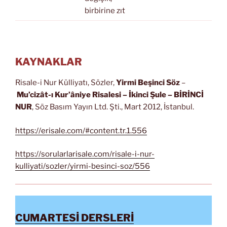
birbirine zıt
KAYNAKLAR
Risale-i Nur Külliyatı, Sözler,
Yirmi Beşinci Söz
–
Mu’cizât-ı Kur’âniye Risalesi
– İkinci Şule – BİRİNCİ
NUR
, Söz Basım Yayın Ltd. Şti., Mart 2012, İstanbul.
https://erisale.com/#content.tr.1.556
https://sorularlarisale.com/risale-i-nur-
kulliyati/sozler/yirmi-besinci-soz/556
CUMARTESİ DERSLERİ