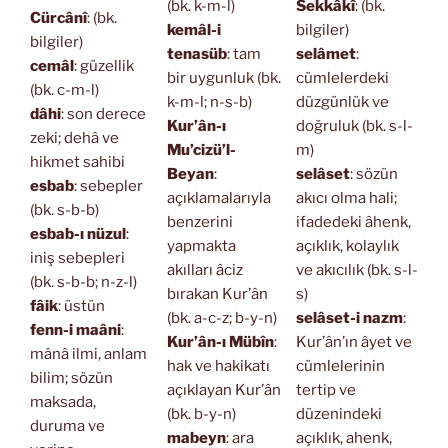
(bk. k-m-l)
Sekkâkî
: (bk.
Cürcânî
: (bk.
kemâl-i
bilgiler)
bilgiler)
tenasüb
: tam
selâmet
:
cemâl
: güzellik
bir uygunluk (bk.
cümlelerdeki
(bk. c-m-l)
k-m-l; n-s-b)
düzgünlük ve
dâhi
: son derece
Kur’ân-ı
doğruluk (bk. s-l-
zeki; dehâ ve
Mu’cizü’l-
m)
hikmet sahibi
Beyan
:
selâset
: sözün
esbab
: sebepler
açıklamalarıyla
akıcı olma hali;
(bk. s-b-b)
benzerini
ifadedeki âhenk,
esbab-ı nüzul
:
yapmakta
açıklık, kolaylık
iniş sebepleri
akılları âciz
ve akıcılık (bk. s-l-
(bk. s-b-b; n-z-l)
bırakan Kur’ân
s)
fâik
: üstün
(bk. a-c-z; b-y-n)
selâset-i nazm
:
fenn-i maâni
:
Kur’ân-ı Mübîn
:
Kur’ân’ın âyet ve
mânâ ilmi, anlam
hak ve hakikatı
cümlelerinin
bilim; sözün
açıklayan Kur’ân
tertip ve
maksada,
(bk. b-y-n)
düzenindeki
duruma ve
mabeyn
: ara
açıklık, ahenk,