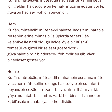
Kur’ân, mütegayir, müteaddit hâdisâtın ahkâmını beyan
için geldiği halde, öyle bir kemâl-i intizamı gösteriyor ki,
güya bir hadise-i vâhidin beyanıdır.
Hem
Kur’ân, mütehalif, mütenevvi halette, hadsiz muhatapla
rın fehimlerine münasip üslûplarda tenezzülât-ı
kelâmiye ile nazil olduğu halde, öyle bir hüsn-ü
temasül ve güzel bir selâset gösteriyor ki,
güya hâlet birdir, bir derece-i fehimdir, su gibi akar
bir selâset gösteriyor.
Hem o
Kur’ân, mütebâid, müteaddit muhatabîn esnafına müte
veccihen mütekellim olduğu halde, öyle bir suhulet-i
beyanı, bir cezâlet-i nizamı, bir vuzuh-u ifhâmı var ki,
güya muhatabı bir sınıftır. Hattâ her bir sınıf zanneder
ki, bil’asale muhatap yalnız kendisidir.