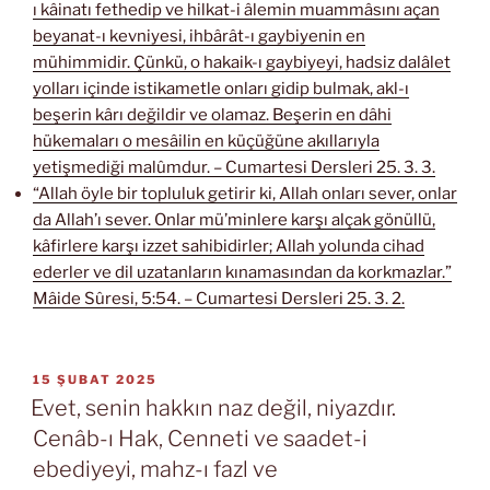
ı kâinatı fethedip ve hilkat-i âlemin muammâsını açan
beyanat-ı kevniyesi, ihbârât-ı gaybiyenin en
mühimmidir. Çünkü, o hakaik-ı gaybiyeyi, hadsiz dalâlet
yolları içinde istikametle onları gidip bulmak, akl-ı
beşerin kârı değildir ve olamaz. Beşerin en dâhi
hükemaları o mesâilin en küçüğüne akıllarıyla
yetişmediği malûmdur. – Cumartesi Dersleri 25. 3. 3.
“Allah öyle bir topluluk getirir ki, Allah onları sever, onlar
da Allah’ı sever. Onlar mü’minlere karşı alçak gönüllü,
kâfirlere karşı izzet sahibidirler; Allah yolunda cihad
ederler ve dil uzatanların kınamasından da korkmazlar.”
Mâide Sûresi, 5:54. – Cumartesi Dersleri 25. 3. 2.
YAYIM
15 ŞUBAT 2025
TARIHI
Evet, senin hakkın naz değil, niyazdır.
Cenâb-ı Hak, Cenneti ve saadet-i
ebediyeyi, mahz-ı fazl ve