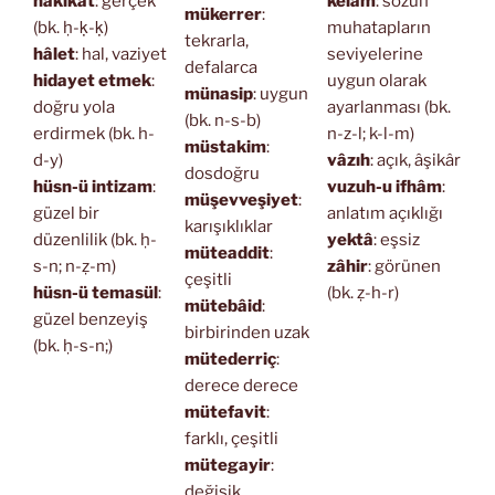
hakikat
: gerçek
kelâm
: sözün
mükerrer
:
(bk. ḥ-ḳ-ḳ)
muhatapların
tekrarla,
hâlet
: hal, vaziyet
seviyelerine
defalarca
hidayet etmek
:
uygun olarak
münasip
: uygun
doğru yola
ayarlanması (bk.
(bk. n-s-b)
erdirmek (bk. h-
n-z-l; k-l-m)
müstakim
:
d-y)
vâzıh
: açık, âşikâr
dosdoğru
hüsn-ü intizam
:
vuzuh-u ifhâm
:
müşevveşiyet
:
güzel bir
anlatım açıklığı
karışıklıklar
düzenlilik (bk. ḥ-
yektâ
: eşsiz
müteaddit
:
s-n; n-ẓ-m)
zâhir
: görünen
çeşitli
hüsn-ü temasül
:
(bk. ẓ-h-r)
mütebâid
:
güzel benzeyiş
birbirinden uzak
(bk. ḥ-s-n;)
mütederriç
:
derece derece
mütefavit
:
farklı, çeşitli
mütegayir
:
değişik,