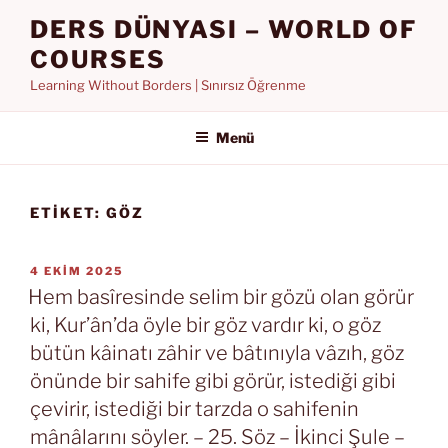
İçeriğe
DERS DÜNYASI – WORLD OF
geç
COURSES
Learning Without Borders | Sınırsız Öğrenme
Menü
ETIKET:
GÖZ
YAYIM
4 EKIM 2025
TARIHI
Hem basîresinde selim bir gözü olan görür
ki, Kur’ân’da öyle bir göz vardır ki, o göz
bütün kâinatı zâhir ve bâtınıyla vâzıh, göz
önünde bir sahife gibi görür, istediği gibi
çevirir, istediği bir tarzda o sahifenin
mânâlarını söyler. – 25. Söz – İkinci Şule –