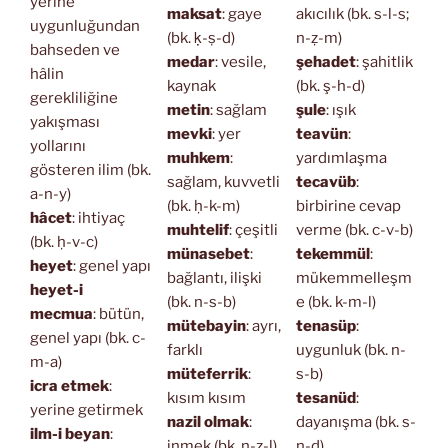
yerine
maksat
: gaye
akıcılık (bk. s-l-s;
uygunluğundan
(bk. ḳ-ṣ-d)
n-ẓ-m)
bahseden ve
medar
: vesile,
şehadet
: şahitlik
hâlin
kaynak
(bk. ş-h-d)
gerekliliğine
metin
: sağlam
şule
: ışık
yakışması
mevki
: yer
teavün
:
yollarını
muhkem
:
yardımlaşma
gösteren ilim (bk.
sağlam, kuvvetli
tecavüb
:
a-n-y)
(bk. ḥ-k-m)
birbirine cevap
hâcet
: ihtiyaç
muhtelif
: çeşitli
verme (bk. c-v-b)
(bk. ḥ-v-c)
münasebet
:
tekemmül
:
heyet
: genel yapı
bağlantı, ilişki
mükemmelleşm
heyet-i
(bk. n-s-b)
e (bk. k-m-l)
mecmua
: bütün,
mütebayin
: ayrı,
tenasüp
:
genel yapı (bk. c-
farklı
uygunluk (bk. n-
m-a)
müteferrik
:
s-b)
icra etmek
:
kısım kısım
tesanüd
:
yerine getirmek
nazil olmak
:
dayanışma (bk. s-
ilm-i beyan
:
inmek (bk. n-z-l)
n-d)