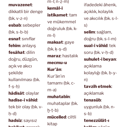
m-l; n-ẓ-m)
muvazenet
:
ifadedeki âhenk,
kemâl-i
dikkatli bir denge
açıklık, kolaylık
istikamet
: tam
(bk. v-z-n)
ve akıcılık (bk. s-l-
ve mükemmel
esbab
: sebepler
s)
doğruluk (bk. k-
(bk. s-b-b)
selim
: sağlam,
m-l)
esnaf
: sınıflar
doğru (bk. s-l-m)
maksat
: gaye
fehim
: anlayış
sual-i vâhid
: tek
(bk. ḳ-ṣ-d)
fesâhat
: dilin
soru (bk. v-ḥ-d)
maraz
: hastalık
doğru, düzgün,
suhulet-i beyan
:
mecmu-u
açık ve akıcı
açıklama
Kur’ân
:
şekilde
kolaylığı (bk. b-y-
Kur’ân’ın
kullanılması (bk.
n)
tamamı (bk. c-
f-ṣ-ḥ)
tavzih etmek
:
m-a)
hâdisât
: olaylar
açıklamak
muhatabîn
:
hadise-i vâhid
:
tenasüb
:
muhataplar (bk.
tek bir olay (bk. v-
uygunluk (bk. n-
ḫ-ṭ-b)
ḥ-d)
s-b)
mücelled
: ciltli
hadsiz
: sayısız
tenezzülât-ı
kitap