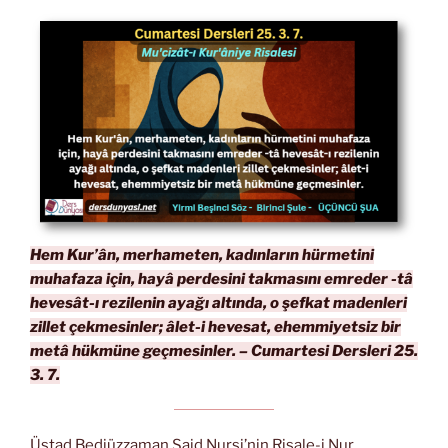
Hem Kur’ân, merhameten, kadınların hürmetini
muhafaza için, hayâ perdesini takmasını emreder -tâ
hevesât-ı rezilenin ayağı altında, o şefkat madenleri
zillet çekmesinler; âlet-i hevesat, ehemmiyetsiz bir
metâ hükmüne geçmesinler. – Cumartesi Dersleri 25.
3. 7.
Üstad Bediüzzaman Said Nursi’nin Risale-i Nur