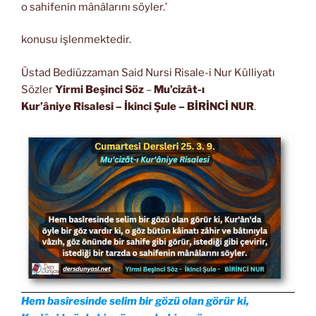
o sahifenin mânâlarını söyler.’
konusu işlenmektedir.
Üstad Bediüzzaman Said Nursi Risale-i Nur Külliyatı
Sözler
Yirmi Beşinci Söz
–
Mu’cizât-ı
Kur’âniye Risalesi
– İkinci Şule – BİRİNCİ NUR
.
Hem basîresinde selim bir gözü olan görür ki,