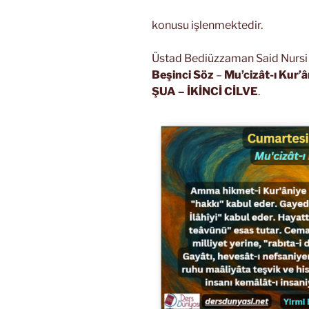
konusu işlenmektedir.
Üstad Bediüzzaman Said Nursi R
Beşinci Söz
–
Mu’cizât-ı Kur’â
ŞUA
– İKİNCİ CİLVE
.