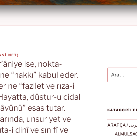
ASI.NET
)
âniye ise, nokta-i
Ara:
ine “hakkı” kabul eder.
ine “fazilet ve rıza-i
 Hayatta, düstur-u cidal
eâvünü” esas tutar.
KATAGORİLE
arında, unsuriyet ve
ARAPÇA / ى
ta-i dinî ve sınıfî ve