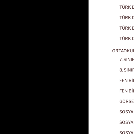
TÜRK D
TÜRK Dİ
TÜRK Dİ
TÜRK D
ORTAOKU
7. SIN
8. SIN
FEN BİL
FEN BİL
GÖRSE
SOSYAL
SOSYAL
SOSYAL