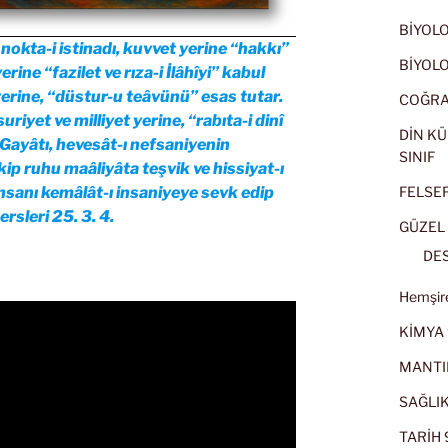
BİYOLOJ
nokta-i istinadı, kuvvet yerine “hakkı”
BİYOLOJ
ine “fazilet ve rıza-i İlâhîyi” kabul
yerine, “düstur-u teâvünü” esas tutar.
COĞRAF
riyet ve milliyet yerine, “rabıta-i dinî
DİN KÜ
. Gayâtı, hevesât-ı nefsaniyenin
SINIF
p ruhu maâliyâta teşvik ve hissiyat-ı
insanı kemâlât-ı insaniyeye sevk edip
FELSEFE
rsleri 25. 3. 4.
GÜZEL 
DES
Hemşire
KİMYA 
MANTI
SAĞLIK
TARİH 9