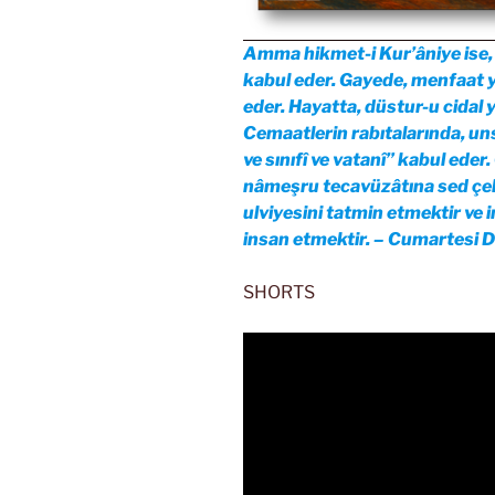
Amma hikmet-i Kur’âniye ise, 
kabul eder. Gayede, menfaat yer
eder. Hayatta, düstur-u cidal 
Cemaatlerin rabıtalarında, unsu
ve sınıfî ve vatanî” kabul eder
nâmeşru tecavüzâtına sed çeki
ulviyesini tatmin etmektir ve 
insan etmektir. – Cumartesi De
SHORTS