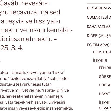
 Gayâtı, hevesât-ı
BİR SORUM V
şru tecavüzâtına sed
CUMARTESİ D
a teşvik ve hissiyat-ı
DAHA FAZLAS
tmektir ve insanı kemâlât-
DİĞER ÇALIŞ
dip insan etmektir. –
EĞİTİM ARAÇ
25. 3. 4.
DERS ETKİ
:
İLKOKUL
FEN BİL
kta-i istinadı, kuvvet yerine “hakkı”
GÖRSEL
e “fazilet ve rıza-i İlâhîyi” kabul eder.
“düstur-u teâvünü” esas tutar.
GÖRSEL
yet ve milliyet yerine, “rabıta-i dinî ve
HAYAT B
yâtı, hevesât-ı nefsaniyenin nâmeşru
iyâta teşvik ve hissiyat-ı ulviyesini
İLKOKU
ât-ı insaniyeye sevk edip insan etmektir.
CEVAP