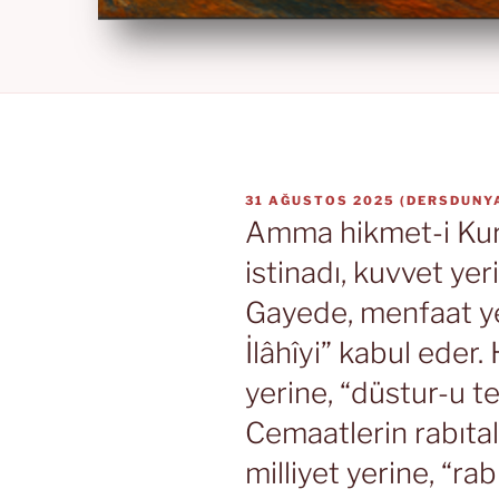
YAYIM
31 AĞUSTOS 2025
(
DERSDUNY
TARIHI
Amma hikmet-i Kur’
istinadı, kuvvet yer
Gayede, menfaat yer
İlâhîyi” kabul eder.
yerine, “düstur-u t
Cemaatlerin rabıtal
milliyet yerine, “rabı