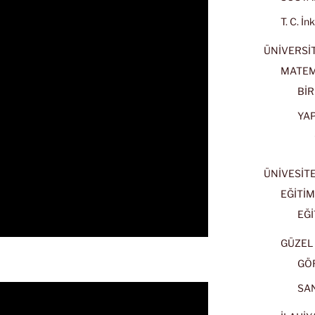
T. C. İn
ÜNİVERSİT
MATEM
BİR
YA
ÜNİVESİT
EĞİTİM
EĞİ
GÜZEL 
GÖ
SA