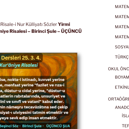
MATEMA
MATEMA
isale-i Nur Külliyatı Sözler
Yirmi
MATEMA
niye Risalesi
– Birinci Şule – ÜÇÜNCÜ
MATEMA
SOSYAL
TÜRKÇE
OKUL ÖNC
BOYA
ETKİNL
ORTAÖĞRET
ANADOL
İSL
TEF