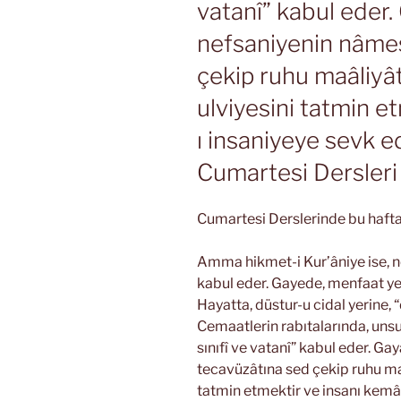
vatanî” kabul eder.
nefsaniyenin nâme
çekip ruhu maâliyât
ulviyesini tatmin e
ı insaniyeye sevk e
Cumartesi Dersleri 
Cumartesi Derslerinde bu hafta
Amma hikmet-i Kur’âniye ise, no
kabul eder. Gayede, menfaat yerin
Hayatta, düstur-u cidal yerine, 
Cemaatlerin rabıtalarında, unsuri
sınıfî ve vatanî” kabul eder. Ga
tecavüzâtına sed çekip ruhu maâl
tatmin etmektir ve insanı kemâl