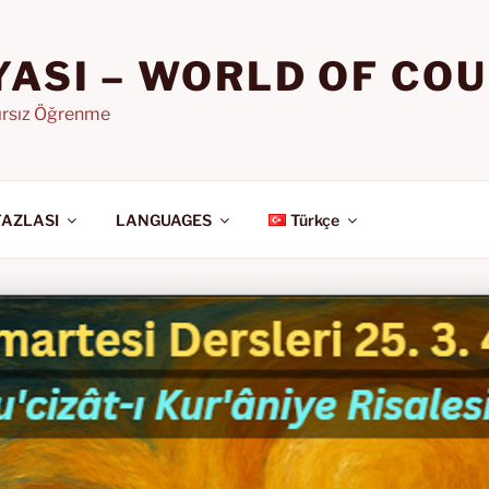
YASI – WORLD OF CO
nırsız Öğrenme
FAZLASI
LANGUAGES
Türkçe