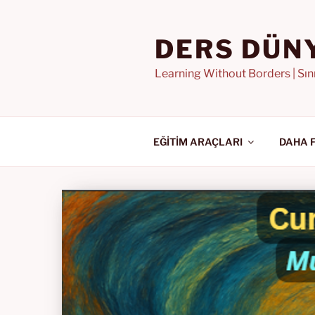
İçeriğe
geç
DERS DÜN
Learning Without Borders | Sı
EĞİTİM ARAÇLARI
DAHA 