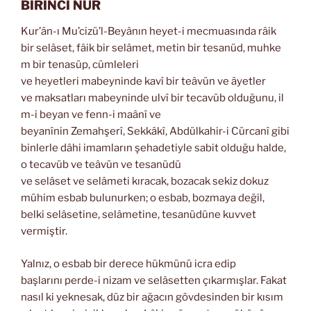
BİRİNCİ NUR
Kur’ân-ı Mu’cizü’l-Beyânın heyet-i mecmuasında râik
bir selâset, fâik bir selâmet, metin bir tesanüd, muhke
m bir tenasüp, cümleleri
ve heyetleri mabeyninde kavî bir teâvün ve âyetler
ve maksatları mabeyninde ulvî bir tecavüb olduğunu, il
m-i beyan ve fenn-i maânî ve
beyanînin Zemahşerî, Sekkâkî, Abdülkahir-i Cürcanî gibi
binlerle dâhi imamların şehadetiyle sabit olduğu halde,
o tecavüb ve teâvün ve tesanüdü
ve selâset ve selâmeti kıracak, bozacak sekiz dokuz
mühim esbab bulunurken; o esbab, bozmaya değil,
belki selâsetine, selâmetine, tesanüdüne kuvvet
vermiştir.
Yalnız, o esbab bir derece hükmünü icra edip
başlarını perde-i nizam ve selâsetten çıkarmışlar. Fakat
nasıl ki yeknesak, düz bir ağacın gövdesinden bir kısım