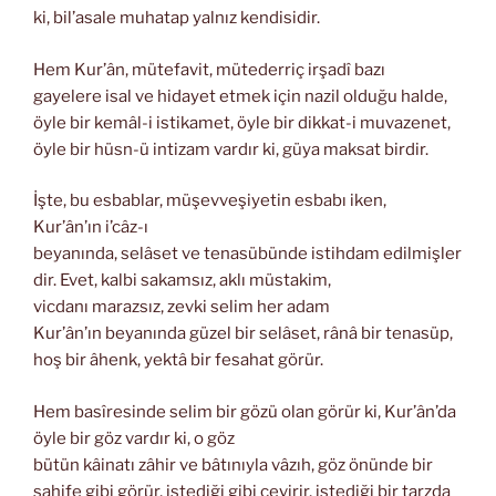
ki, bil’asale muhatap yalnız kendisidir.
Hem Kur’ân, mütefavit, mütederriç irşadî bazı
gayelere isal ve hidayet etmek için nazil olduğu halde,
öyle bir kemâl-i istikamet, öyle bir dikkat-i muvazenet,
öyle bir hüsn-ü intizam vardır ki, güya maksat birdir.
İşte, bu esbablar, müşevveşiyetin esbabı iken,
Kur’ân’ın i’câz-ı
beyanında, selâset ve tenasübünde istihdam edilmişler
dir. Evet, kalbi sakamsız, aklı müstakim,
vicdanı marazsız, zevki selim her adam
Kur’ân’ın beyanında güzel bir selâset, rânâ bir tenasüp,
hoş bir âhenk, yektâ bir fesahat görür.
Hem basîresinde selim bir gözü olan görür ki, Kur’ân’da
öyle bir göz vardır ki, o göz
bütün kâinatı zâhir ve bâtınıyla vâzıh, göz önünde bir
sahife gibi görür, istediği gibi çevirir, istediği bir tarzda