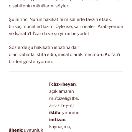
o sahifenin mânâlarını söyler.
Şu Birinci Nurun hakikatini misallerle tavzih etsek,
birkaç mücelled lâzım. Öyle ise, sair risale-i Arabiyemde
ve İşârâtü’l-İ’câz’da ve şu yirmi beş adet
Sözlerde şu hakikatin ispatına dair
olan izahatla iktifa edip, misal olarak mecmu-u Kur’ân’ı
birden gösteriyorum.
i’câz-ı beyan
:
açıklamanın
mu’cizeliği (bk.
a-c-z; b-y-n)
iktifa
: yetinme
imtizac
:
kaynaşma,
âhenk
: uygunluk