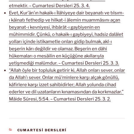
etmektir. – Cumartesi Dersleri 25. 3. 4.
Evet, Kur’ân’ın hakaik-ı İlâhiyeye dair beyanatı ve tılsım-
ı kâinatı fethedip ve hilkat-i âlemin muammâsını açan
beyanat-ı kevniyesi, ihbârât-ı gaybiyenin en
mühimmidir. Çünkü, o hakaik-ı gaybiyeyi, hadsiz dalâlet
yolları içinde istikametle onları gidip bulmak, akl-ı
beşerin kârı değildir ve olamaz. Beşerin en dâhi
hükemaları o mesâilin en küçüğüne akıllarıyla
yetişmediği malûmdur. – Cumartesi Dersleri 25. 3. 3.
“Allah öyle bir topluluk getirir ki, Allah onları sever, onlar
da Allah’ı sever. Onlar mü’minlere karşı alçak gönüllü,
kâfirlere karşı izzet sahibidirler; Allah yolunda cihad
ederler ve dil uzatanların kınamasından da korkmazlar.”
Mâide Sûresi, 5:54. – Cumartesi Dersleri 25. 3. 2.
KATEGORILER
CUMARTESİ DERSLERİ