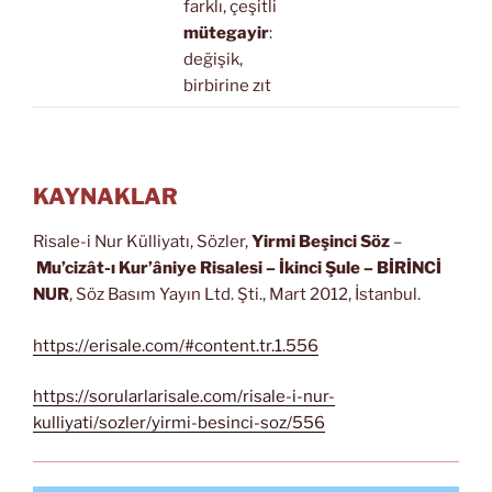
farklı, çeşitli
mütegayir
:
değişik,
birbirine zıt
KAYNAKLAR
Risale-i Nur Külliyatı, Sözler,
Yirmi Beşinci Söz
–
Mu’cizât-ı Kur’âniye Risalesi
– İkinci Şule – BİRİNCİ
NUR
, Söz Basım Yayın Ltd. Şti., Mart 2012, İstanbul.
https://erisale.com/#content.tr.1.556
https://sorularlarisale.com/risale-i-nur-
kulliyati/sozler/yirmi-besinci-soz/556