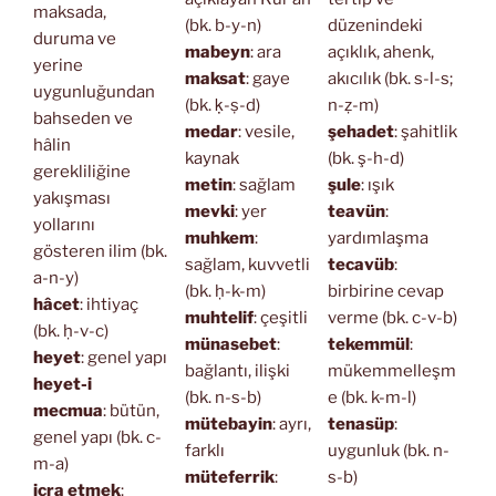
maksada,
(bk. b-y-n)
düzenindeki
duruma ve
mabeyn
: ara
açıklık, ahenk,
yerine
maksat
: gaye
akıcılık (bk. s-l-s;
uygunluğundan
(bk. ḳ-ṣ-d)
n-ẓ-m)
bahseden ve
medar
: vesile,
şehadet
: şahitlik
hâlin
kaynak
(bk. ş-h-d)
gerekliliğine
metin
: sağlam
şule
: ışık
yakışması
mevki
: yer
teavün
:
yollarını
muhkem
:
yardımlaşma
gösteren ilim (bk.
sağlam, kuvvetli
tecavüb
:
a-n-y)
(bk. ḥ-k-m)
birbirine cevap
hâcet
: ihtiyaç
muhtelif
: çeşitli
verme (bk. c-v-b)
(bk. ḥ-v-c)
münasebet
:
tekemmül
:
heyet
: genel yapı
bağlantı, ilişki
mükemmelleşm
heyet-i
(bk. n-s-b)
e (bk. k-m-l)
mecmua
: bütün,
mütebayin
: ayrı,
tenasüp
:
genel yapı (bk. c-
farklı
uygunluk (bk. n-
m-a)
müteferrik
:
s-b)
icra etmek
: