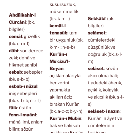
kusursuzluk,
mükemmellik
Abdülkahir-i
(bk. k-m-l)
Sekkâkî
: (bk.
Cürcânî
: (bk.
kemâl-i
bilgiler)
bilgiler)
tenasüb
: tam
selâmet
:
cemâl
: güzellik
bir uygunluk (bk.
cümlelerdeki
(bk. c-m-l)
k-m-l; n-s-b)
düzgünlük ve
dâhi
: son derece
Kur’ân-ı
doğruluk (bk. s-l-
zeki; dehâ ve
Mu’cizü’l-
m)
hikmet sahibi
Beyan
:
selâset
: sözün
esbab
: sebepler
açıklamalarıyla
akıcı olma hali;
(bk. s-b-b)
benzerini
ifadedeki âhenk,
esbab-ı nüzul
:
yapmakta
açıklık, kolaylık
iniş sebepleri
akılları âciz
ve akıcılık (bk. s-l-
(bk. s-b-b; n-z-l)
bırakan Kur’ân
s)
fâik
: üstün
(bk. a-c-z; b-y-n)
selâset-i nazm
:
fenn-i maâni
:
Kur’ân-ı Mübîn
:
Kur’ân’ın âyet ve
mânâ ilmi, anlam
hak ve hakikatı
cümlelerinin
bilim; sözün
açıklayan Kur’ân
tertip ve