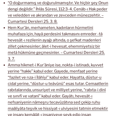
“O doğurmamış ve doğurulmamıştır. Ve hiçbir şey Onun
dengi değildir.” İhlâs Sûresi, 112:3-4. Cenâb-ı Hak peder
ve veledden ve akrandan ve zevceden münezzehtir. –
Cumartesi Dersleri 25. 3. 8.
Hem Kur’ân, merhameten, kadınların hürmetini
muhafaza için, hayâ perdesini takmasını emreder -tâ
hevesât-ı rezilenin ayağı altında, o şefkat madenleri
zillet çekmesinler; âlet-i hevesat, ehemmiyetsiz bir
metâ hükmüne geçmesinler. – Cumartesi Dersleri 25.
3. 7.
Amma hikmet-i Kur’âniye ise, nokta-i istinadı, kuvvet
yerine “hakkı” kabul eder. Gayede, menfaat yerine
“fazilet ve rıza-i İlâhîyi” kabul eder. Hayatta, düstur-u
cidal yerine, “düstur-u teâvünü” esas tutar. Cemaatlerin
rabıtalarında, unsuriyet ve milliyet yerine, “rabıta-i dinî
ve sınıfî ve vatanî” kabul eder. Gayâtı, hevesât-ı
nefsaniyenin nâmeşru tecavüzâtına sed çekip ruhu
maâliyâta teşvik ve hissiyat-ı ulviyesini tatmin etmektir
ve insanı kemâlât-ı insaniyeye sevk edip insan