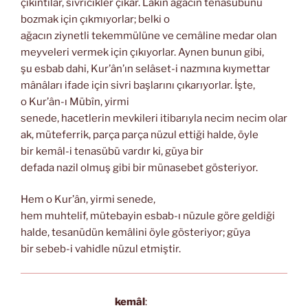
çıkıntılar, sivricikler çıkar. Lâkin ağacın tenasübünü
bozmak için çıkmıyorlar; belki o
ağacın ziynetli tekemmülüne ve cemâline medar olan
meyveleri vermek için çıkıyorlar. Aynen bunun gibi,
şu esbab dahi, Kur’ân’ın selâset-i nazmına kıymettar
mânâları ifade için sivri başlarını çıkarıyorlar. İşte,
o Kur’ân-ı Mübîn, yirmi
senede, hacetlerin mevkileri itibarıyla necim necim olar
ak, müteferrik, parça parça nüzul ettiği halde, öyle
bir kemâl-i tenasübü vardır ki, güya bir
defada nazil olmuş gibi bir münasebet gösteriyor.
Hem o Kur’ân, yirmi senede,
hem muhtelif, mütebayin esbab-ı nüzule göre geldiği
halde, tesanüdün kemâlini öyle gösteriyor; güya
bir sebeb-i vahidle nüzul etmiştir.
kemâl
: