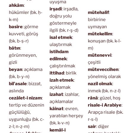
uyuşma
ahkâm
:
irşadî
: irşadla,
hükümler (bk. ḥ-
mütehalif
:
doğru yolu
k-m)
birbirine
göstermeyle
basîre
: görme
uymayan
ilgili (bk. r-ş-d)
kuvveti, görüş
mütekellim
:
isal etmek
:
(bk. b-ṣ-r)
konuşan (bk. k-l-
ulaştırmak
bâtın
:
m)
istihdam
görünmeyen,
mütenevvi
:
edilmek
:
gizli
çeşitli
çalıştırılmak
beyan
: açıklama
müteveccihen
:
ittihad
: birlik
(bk. b-y-n)
yönelmiş olarak
izah etmek
:
bil’asale
: bizzat,
nazil olmak
:
açıklamak
aslında
inmek (bk. n-z-l)
izahat
: izahlar,
cezâlet-i nizam
:
rânâ
: güzel, hoş
açıklamalar
tertip ve düzenin
risale-i Arabiye
:
kâinat
: evren,
güçlülüğü,
Arapça risale (bk.
yaratılan herşey
uygunluğu (bk. c-
r-s-l)
(bk. k-v-n)
z-l; n-ẓ-m)
sair
: diğer
kemâl-i