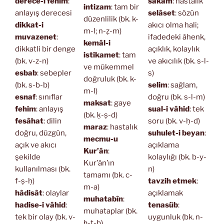
derece-i fehim
:
sakam
: hastalık
intizam
: tam bir
anlayış derecesi
selâset
: sözün
düzenlilik (bk. k-
dikkat-i
akıcı olma hali;
m-l; n-ẓ-m)
muvazenet
:
ifadedeki âhenk,
kemâl-i
dikkatli bir denge
açıklık, kolaylık
istikamet
: tam
(bk. v-z-n)
ve akıcılık (bk. s-l-
ve mükemmel
esbab
: sebepler
s)
doğruluk (bk. k-
(bk. s-b-b)
selim
: sağlam,
m-l)
esnaf
: sınıflar
doğru (bk. s-l-m)
maksat
: gaye
fehim
: anlayış
sual-i vâhid
: tek
(bk. ḳ-ṣ-d)
fesâhat
: dilin
soru (bk. v-ḥ-d)
maraz
: hastalık
doğru, düzgün,
suhulet-i beyan
:
mecmu-u
açık ve akıcı
açıklama
Kur’ân
:
şekilde
kolaylığı (bk. b-y-
Kur’ân’ın
kullanılması (bk.
n)
tamamı (bk. c-
f-ṣ-ḥ)
tavzih etmek
:
m-a)
hâdisât
: olaylar
açıklamak
muhatabîn
:
hadise-i vâhid
:
tenasüb
:
muhataplar (bk.
tek bir olay (bk. v-
uygunluk (bk. n-
ḫ-ṭ-b)