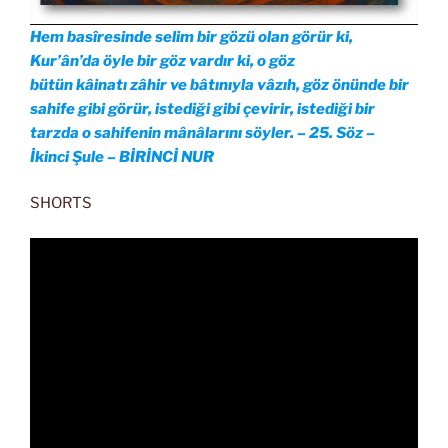
Hem basîresinde selim bir gözü olan görür ki,
Kur’ân’da öyle bir göz vardır ki, o göz
bütün kâinatı zâhir ve bâtınıyla vâzıh, göz önünde bir
sahife gibi görür, istediği gibi çevirir, istediği bir
tarzda o sahifenin mânâlarını söyler. – 25. Söz –
İkinci Şule – BİRİNCİ NUR
SHORTS