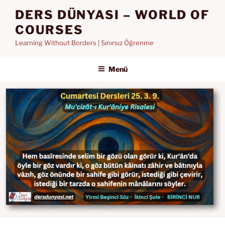
İçeriğe
DERS DÜNYASI – WORLD OF
geç
COURSES
Learning Without Borders | Sınırsız Öğrenme
Menü