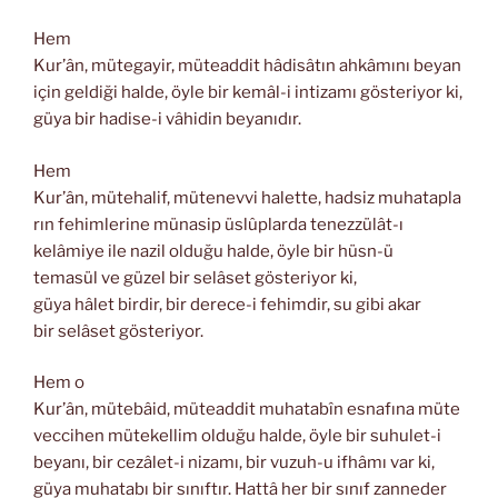
Hem
Kur’ân, mütegayir, müteaddit hâdisâtın ahkâmını beyan
için geldiği halde, öyle bir kemâl-i intizamı gösteriyor ki,
güya bir hadise-i vâhidin beyanıdır.
Hem
Kur’ân, mütehalif, mütenevvi halette, hadsiz muhatapla
rın fehimlerine münasip üslûplarda tenezzülât-ı
kelâmiye ile nazil olduğu halde, öyle bir hüsn-ü
temasül ve güzel bir selâset gösteriyor ki,
güya hâlet birdir, bir derece-i fehimdir, su gibi akar
bir selâset gösteriyor.
Hem o
Kur’ân, mütebâid, müteaddit muhatabîn esnafına müte
veccihen mütekellim olduğu halde, öyle bir suhulet-i
beyanı, bir cezâlet-i nizamı, bir vuzuh-u ifhâmı var ki,
güya muhatabı bir sınıftır. Hattâ her bir sınıf zanneder