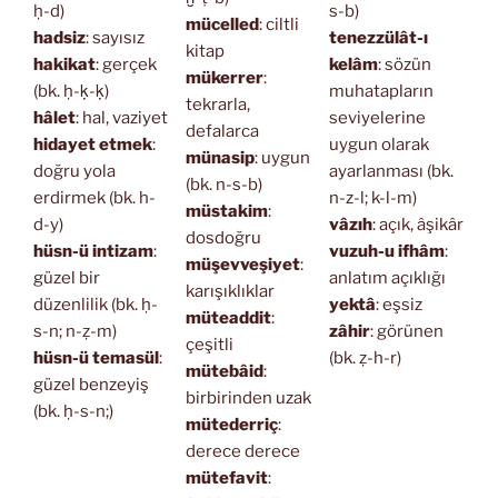
ḥ-d)
s-b)
mücelled
: ciltli
hadsiz
: sayısız
tenezzülât-ı
kitap
hakikat
: gerçek
kelâm
: sözün
mükerrer
:
(bk. ḥ-ḳ-ḳ)
muhatapların
tekrarla,
hâlet
: hal, vaziyet
seviyelerine
defalarca
hidayet etmek
:
uygun olarak
münasip
: uygun
doğru yola
ayarlanması (bk.
(bk. n-s-b)
erdirmek (bk. h-
n-z-l; k-l-m)
müstakim
:
d-y)
vâzıh
: açık, âşikâr
dosdoğru
hüsn-ü intizam
:
vuzuh-u ifhâm
:
müşevveşiyet
:
güzel bir
anlatım açıklığı
karışıklıklar
düzenlilik (bk. ḥ-
yektâ
: eşsiz
müteaddit
:
s-n; n-ẓ-m)
zâhir
: görünen
çeşitli
hüsn-ü temasül
:
(bk. ẓ-h-r)
mütebâid
:
güzel benzeyiş
birbirinden uzak
(bk. ḥ-s-n;)
mütederriç
:
derece derece
mütefavit
: