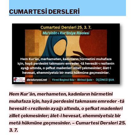
CUMARTESİ DERSLERİ
Hem Kur’ân, merhameten, kadınların hürmetini
muhafaza için, hayâ perdesini takmasını emreder -tâ
hevesât-ı rezilenin ayağı altında, o şefkat madenleri
zillet çekmesinler; âlet-i hevesat, ehemmiyetsiz bir
metâ hükmüne geçmesinler. – Cumartesi Dersleri 25.
3. 7.