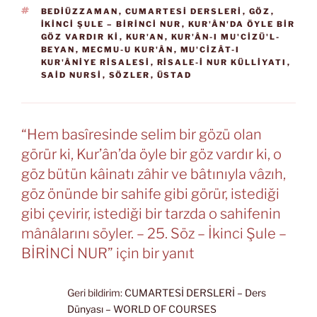
ETIKETLER
BEDIÜZZAMAN
,
CUMARTESI DERSLERI
,
GÖZ
,
İKINCI ŞULE – BİRİNCİ NUR
,
KUR'ÂN'DA ÖYLE BIR
GÖZ VARDIR KI
,
KUR'AN
,
KUR'ÂN-I MU'CIZÜ'L-
BEYAN
,
MECMU-U KUR'ÂN
,
MU'CIZÂT-I
KUR'ÂNIYE RISALESI
,
RISALE-I NUR KÜLLIYATI
,
SAID NURSI
,
SÖZLER
,
ÜSTAD
“Hem basîresinde selim bir gözü olan
görür ki, Kur’ân’da öyle bir göz vardır ki, o
göz bütün kâinatı zâhir ve bâtınıyla vâzıh,
göz önünde bir sahife gibi görür, istediği
gibi çevirir, istediği bir tarzda o sahifenin
mânâlarını söyler. – 25. Söz – İkinci Şule –
BİRİNCİ NUR” için bir yanıt
Geri bildirim:
CUMARTESİ DERSLERİ – Ders
Dünyası – WORLD OF COURSES