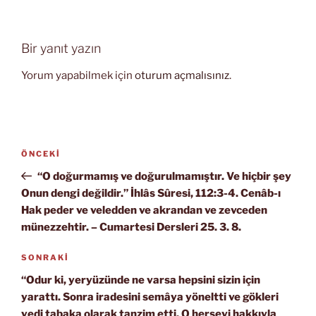
Bir yanıt yazın
Yorum yapabilmek için
oturum açmalısınız
.
Yazı
Önceki
ÖNCEKI
gezinmesi
Yazı
“O doğurmamış ve doğurulmamıştır. Ve hiçbir şey
Onun dengi değildir.” İhlâs Sûresi, 112:3-4. Cenâb-ı
Hak peder ve veledden ve akrandan ve zevceden
münezzehtir. – Cumartesi Dersleri 25. 3. 8.
Sonraki
SONRAKI
Yazı
“Odur ki, yeryüzünde ne varsa hepsini sizin için
yarattı. Sonra iradesini semâya yöneltti ve gökleri
yedi tabaka olarak tanzim etti. O herşeyi hakkıyla