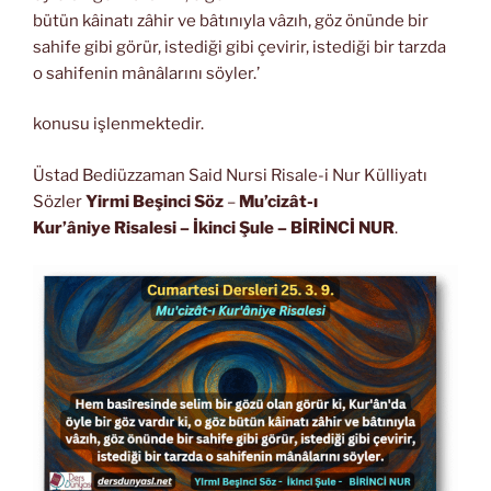
bütün kâinatı zâhir ve bâtınıyla vâzıh, göz önünde bir
sahife gibi görür, istediği gibi çevirir, istediği bir tarzda
o sahifenin mânâlarını söyler.’
konusu işlenmektedir.
Üstad Bediüzzaman Said Nursi Risale-i Nur Külliyatı
Sözler
Yirmi Beşinci Söz
–
Mu’cizât-ı
Kur’âniye Risalesi
– İkinci Şule – BİRİNCİ NUR
.