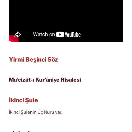
Yirmi Beşinci Söz
Mu’cizât-ı Kur’âniye Risalesi
İkinci Şule
İkinci Şulenin Üç Nuru var.