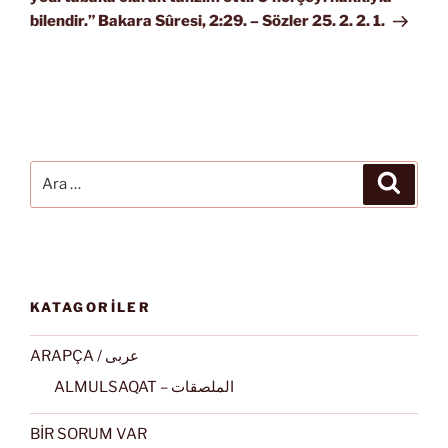
bilendir.” Bakara Sûresi, 2:29. – Sözler 25. 2. 2. 1.
Ara:
Ara
KATAGORİLER
ARAPÇA / عربى
ALMULSAQAT – الملصقات
BİR SORUM VAR