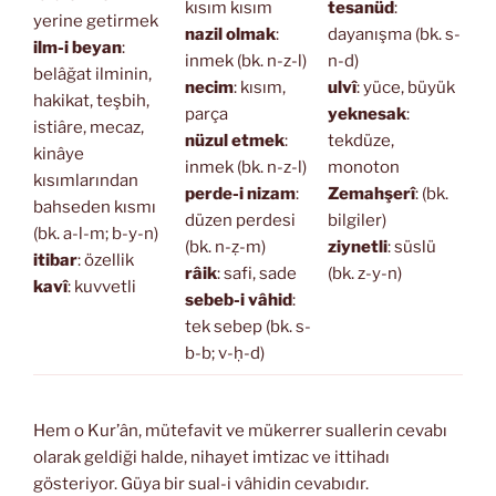
kısım kısım
tesanüd
:
yerine getirmek
nazil olmak
:
dayanışma (bk. s-
ilm-i beyan
:
inmek (bk. n-z-l)
n-d)
belâğat ilminin,
necim
: kısım,
ulvî
: yüce, büyük
hakikat, teşbih,
parça
yeknesak
:
istiâre, mecaz,
nüzul etmek
:
tekdüze,
kinâye
inmek (bk. n-z-l)
monoton
kısımlarından
perde-i nizam
:
Zemahşerî
: (bk.
bahseden kısmı
düzen perdesi
bilgiler)
(bk. a-l-m; b-y-n)
(bk. n-ẓ-m)
ziynetli
: süslü
itibar
: özellik
râik
: safi, sade
(bk. z-y-n)
kavî
: kuvvetli
sebeb-i vâhid
:
tek sebep (bk. s-
b-b; v-ḥ-d)
Hem o Kur’ân, mütefavit ve mükerrer suallerin cevabı
olarak geldiği halde, nihayet imtizac ve ittihadı
gösteriyor. Güya bir sual-i vâhidin cevabıdır.