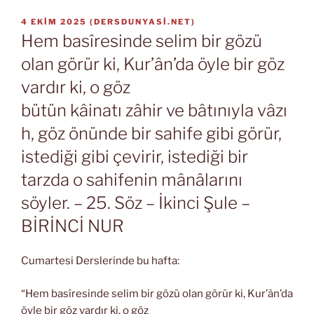
YAYIM
4 EKIM 2025
(
DERSDUNYASI.NET
)
TARIHI
Hem basîresinde selim bir gözü
olan görür ki, Kur’ân’da öyle bir göz
vardır ki, o göz
bütün kâinatı zâhir ve bâtınıyla vâzı
h, göz önünde bir sahife gibi görür,
istediği gibi çevirir, istediği bir
tarzda o sahifenin mânâlarını
söyler. – 25. Söz – İkinci Şule –
BİRİNCİ NUR
Cumartesi Derslerinde bu hafta:
“Hem basîresinde selim bir gözü olan görür ki, Kur’ân’da
öyle bir göz vardır ki, o göz