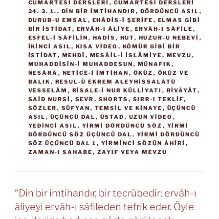
CUMARTESI DERSLERI
,
CUMARTESI DERSLERI
24. 3. 1.
,
DIN BIR IMTIHANDIR
,
DÖRDÜNCÜ ASIL
,
DURUB-U EMSAL
,
EHÂDIS-I ŞERIFE
,
ELMAS GIBI
BIR ISTIDAT
,
ERVÂH-I ÂLIYE
,
ERVÂH-I SÂFILE
,
ESFEL-I SÂFILÎN
,
HADIS
,
HUT
,
HUZUR-U NEBEVÎ
,
İKİNCİ ASIL
,
KISA VİDEO
,
KÖMÜR GIBI BIR
ISTIDAT
,
MEHDÎ
,
MESÂIL-I İSLÂMIYE
,
MEVZU
,
MUHADDISÎN-I MUHADDESUN
,
MÜNAFIK
,
NESÂRÂ
,
NETICE-I IMTIHAN
,
ÖKÜZ
,
ÖKÜZ VE
BALIK
,
RESUL-Ü EKREM ALEYHISSALÂTÜ
VESSELÂM
,
RISALE-I NUR KÜLLIYATI
,
RIVÂYÂT
,
SAID NURSI
,
SEVR
,
SHORTS
,
SIRR-I TEKLIF
,
SÖZLER
,
SÜFYAN
,
TEMSIL VE KINAYE
,
ÜÇÜNCÜ
ASIL
,
ÜÇÜNCÜ DAL
,
ÜSTAD
,
UZUN VİDEO
,
YEDİNCİ ASIL
,
YIRMI DÖRDÜNCÜ SÖZ
,
YIRMI
DÖRDÜNCÜ SÖZ ÜÇÜNCÜ DAL
,
YIRMI DÖRDÜNCÜ
SÖZ ÜÇÜNCÜ DAL 1
,
YIRMINCI SÖZÜN ÂHIRI
,
ZAMAN-I SAHABE
,
ZAYIF VEYA MEVZU
“Din bir imtihandır, bir tecrübedir; ervâh-ı
âliyeyi ervâh-ı sâfileden tefrik eder. Öyle