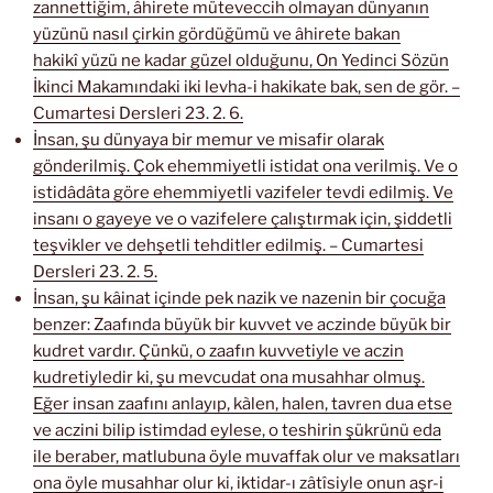
zannettiğim, âhirete müteveccih olmayan dünyanın
yüzünü nasıl çirkin gördüğümü ve âhirete bakan
hakikî yüzü ne kadar güzel olduğunu, On Yedinci Sözün
İkinci Makamındaki iki levha-i hakikate bak, sen de gör. –
Cumartesi Dersleri 23. 2. 6.
İnsan, şu dünyaya bir memur ve misafir olarak
gönderilmiş. Çok ehemmiyetli istidat ona verilmiş. Ve o
istidâdâta göre ehemmiyetli vazifeler tevdi edilmiş. Ve
insanı o gayeye ve o vazifelere çalıştırmak için, şiddetli
teşvikler ve dehşetli tehditler edilmiş. – Cumartesi
Dersleri 23. 2. 5.
İnsan, şu kâinat içinde pek nazik ve nazenin bir çocuğa
benzer: Zaafında büyük bir kuvvet ve aczinde büyük bir
kudret vardır. Çünkü, o zaafın kuvvetiyle ve aczin
kudretiyledir ki, şu mevcudat ona musahhar olmuş.
Eğer insan zaafını anlayıp, kàlen, halen, tavren dua etse
ve aczini bilip istimdad eylese, o teshirin şükrünü eda
ile beraber, matlubuna öyle muvaffak olur ve maksatları
ona öyle musahhar olur ki, iktidar-ı zâtîsiyle onun aşr-i