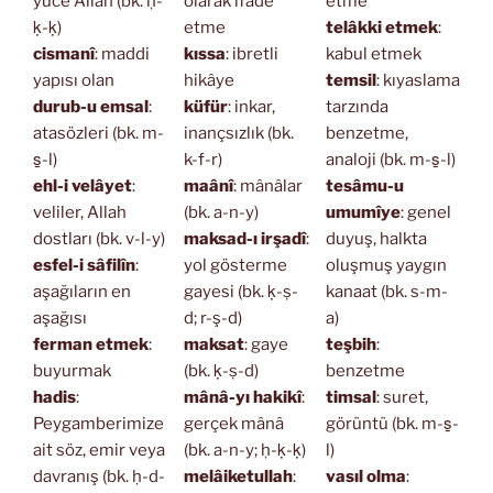
yüce Allah (bk. ḥ-
olarak ifade
etme
ḳ-ḳ)
etme
telâkki etmek
:
cismanî
: maddi
kıssa
: ibretli
kabul etmek
yapısı olan
hikâye
temsil
: kıyaslama
durub-u emsal
:
küfür
: inkar,
tarzında
atasözleri (bk. m-
inançsızlık (bk.
benzetme,
s̱-l)
k-f-r)
analoji (bk. m-s̱-l)
ehl-i velâyet
:
maânî
: mânâlar
tesâmu-u
veliler, Allah
(bk. a-n-y)
umumîye
: genel
dostları (bk. v-l-y)
maksad-ı irşadî
:
duyuş, halkta
esfel-i sâfilîn
:
yol gösterme
oluşmuş yaygın
aşağıların en
gayesi (bk. ḳ-ṣ-
kanaat (bk. s-m-
aşağısı
d; r-ş-d)
a)
ferman etmek
:
maksat
: gaye
teşbih
:
buyurmak
(bk. ḳ-ṣ-d)
benzetme
hadis
:
mânâ-yı hakikî
:
timsal
: suret,
Peygamberimize
gerçek mânâ
görüntü (bk. m-s̱-
ait söz, emir veya
(bk. a-n-y; ḥ-ḳ-ḳ)
l)
davranış (bk. ḥ-d-
melâiketullah
:
vasıl olma
: