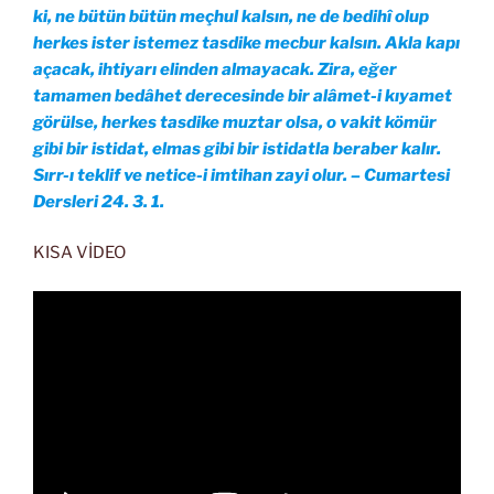
ki, ne bütün bütün meçhul kalsın, ne de bedihî olup
herkes ister istemez tasdike mecbur kalsın. Akla kapı
açacak, ihtiyarı elinden almayacak. Zira, eğer
tamamen bedâhet derecesinde bir alâmet-i kıyamet
görülse, herkes tasdike muztar olsa, o vakit kömür
gibi bir istidat, elmas gibi bir istidatla beraber kalır.
Sırr-ı teklif ve netice-i imtihan zayi olur. – Cumartesi
Dersleri 24. 3. 1.
KISA VİDEO