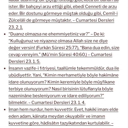
ister. Bir bahçeyi arzu ettiği gibi, ebedî Cenneti de arzu
eder. Bir dostunu görmeye müştak olduğu gibi, Cemîl-i
Zülcelâli de görmeye müştaktır. – Cumartesi Dersleri
23. 2. 1.
“Duanız olmazsa ne ehemmiyetiniz var?” – De ki:
“Kulluğunuz ve niyazınız olmasa Allah size ne diye
değer versin! (Furkân Sûresi 25:77), “Bana dua edin, size
cevap vereyim.” (Mü’min Sûresi 40:60.) – Cumartesi
Dersleri 23. 1. 5.
İnsanın vazife-i fıtriyesi, taallümle tekemmüldür, dua ile
ubûdiyettir. Yani, “Kimin merhametiyle böyle hakîmâne
idare olunuyorum? Kimin keremiyle böyle müşfikane
terbiye olunuyorum? Nasıl birisinin lütuflarıyla böyle
nazeninâne besleniyorum ve idare ediliyorum?”
bilmektir. – Cumartesi Dersleri 23. 1. 4.
İman hem nurdur, hem kuvvettir. Evet, hakikî imanı elde
eden adam, kâinata meydan okuyabilir ve imanın
kuvvetine göre, hâdisâtın tazyikatından kurtulabilir. –