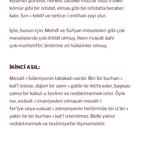
kıyamet görülse, herkes tasdike muztar olsa, o vakit
kömür gibi bir istidat, elmas gibi bir istidatla beraber
kalır. Sırr-ı teklif ve netice-i imtihan zayi olur.
İşte, bunun için, Mehdî ve Süfyan meseleleri gibi çok
meselelerde çok ihtilâf olmuş. Hem rivâyât dahi
çok muhteliftir; birbirine zıt hükümler olmuş.
İKİNCİ ASIL:
Mesâil-i İslâmiyenin tabakatı vardır. Biri bir burhan-ı
kat’î istese, diğeri bir zann-ı galibî ile iktifa eder, başkası
yalnız bir kabul-u teslimi ve reddetmemek ister. Öyle
ise, esâsât-ı imaniyeden olmayan mesâil-i
fer’iye veya vukuat-ı zamaniyenin herbirinde bir iz’ân-ı
yakîn ile bir burhan-ı kat’î istenilmez. Belki yalnız
reddetmemek ve teslimiyetle ilişmemektir.