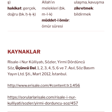
s̱)
Allah’ın
ulaşma, kavuşma
hakikat
: gerçek,
melekleri (bk.
zikretmek
:
doğru (bk. ḥ-ḳ-ḳ)
m-l-k)
bildirmek
müddet-i ömür
:
ömür süresi
KAYNAKLAR
Risale-i Nur Külliyatı, Sözler, Yirmi Dördüncü
Söz,
Üçüncü Dal
, 1, 2, 3, 4, 5, 6 ve 7. Asıl, Söz Basım
Yayın Ltd. Şti., Mart 2012, İstanbul.
http://www.erisale.com/#content.tr.1.456
https://sorularlarisale.com/risale-i-nur-
kulliyati/sozler/yirmi-dorduncu-soz/457