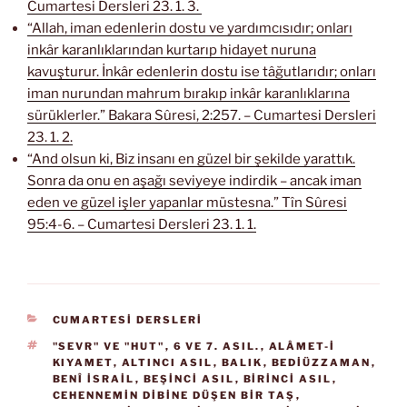
Cumartesi Dersleri 23. 1. 3.
“Allah, iman edenlerin dostu ve yardımcısıdır; onları
inkâr karanlıklarından kurtarıp hidayet nuruna
kavuşturur. İnkâr edenlerin dostu ise tâğutlarıdır; onları
iman nurundan mahrum bırakıp inkâr karanlıklarına
sürüklerler.” Bakara Sûresi, 2:257. – Cumartesi Dersleri
23. 1. 2.
“And olsun ki, Biz insanı en güzel bir şekilde yarattık.
Sonra da onu en aşağı seviyeye indirdik – ancak iman
eden ve güzel işler yapanlar müstesna.” Tîn Sûresi
95:4-6. – Cumartesi Dersleri 23. 1. 1.
KATEGORILER
CUMARTESİ DERSLERİ
ETIKETLER
"SEVR" VE "HUT"
,
6 VE 7. ASIL.
,
ALÂMET-I
KIYAMET
,
ALTINCI ASIL
,
BALIK
,
BEDIÜZZAMAN
,
BENÎ İSRAIL
,
BEŞİNCİ ASIL
,
BİRİNCİ ASIL
,
CEHENNEMIN DIBINE DÜŞEN BIR TAŞ
,