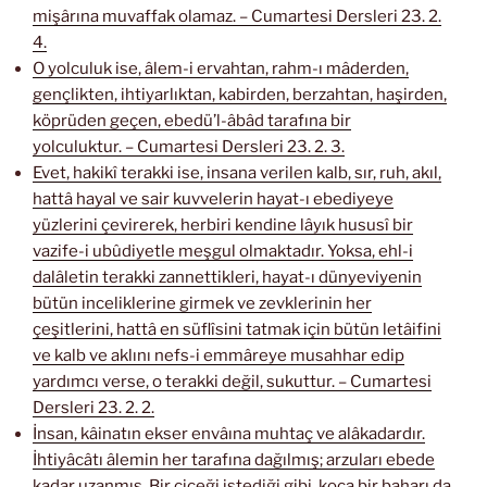
mişârına muvaffak olamaz. – Cumartesi Dersleri 23. 2.
4.
O yolculuk ise, âlem-i ervahtan, rahm-ı mâderden,
gençlikten, ihtiyarlıktan, kabirden, berzahtan, haşirden,
köprüden geçen, ebedü’l-âbâd tarafına bir
yolculuktur. – Cumartesi Dersleri 23. 2. 3.
Evet, hakikî terakki ise, insana verilen kalb, sır, ruh, akıl,
hattâ hayal ve sair kuvvelerin hayat-ı ebediyeye
yüzlerini çevirerek, herbiri kendine lâyık hususî bir
vazife-i ubûdiyetle meşgul olmaktadır. Yoksa, ehl-i
dalâletin terakki zannettikleri, hayat-ı dünyeviyenin
bütün inceliklerine girmek ve zevklerinin her
çeşitlerini, hattâ en süflîsini tatmak için bütün letâifini
ve kalb ve aklını nefs-i emmâreye musahhar edip
yardımcı verse, o terakki değil, sukuttur. – Cumartesi
Dersleri 23. 2. 2.
İnsan, kâinatın ekser envâına muhtaç ve alâkadardır.
İhtiyâcâtı âlemin her tarafına dağılmış; arzuları ebede
kadar uzanmış. Bir çiçeği istediği gibi, koca bir baharı da