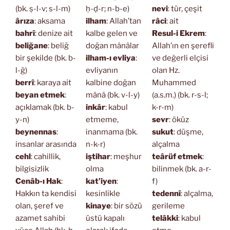
(bk. ṣ-l-v; s-l-m)
ḥ-ḍ-r; n-b-e)
nevi
: tür, çeşit
ârıza
: aksama
ilham
: Allah’tan
râci
: ait
bahrî
: denize ait
kalbe gelen ve
Resul-i Ekrem
:
beliğane
: beliğ
doğan mânâlar
Allah’ın en şerefli
bir şekilde (bk. b-
ilham-ı evliya
:
ve değerli elçisi
l-ğ)
evliyanın
olan Hz.
berrî
: karaya ait
kalbine doğan
Muhammed
beyan etmek
:
mânâ (bk. v-l-y)
(a.s.m.) (bk. r-s-l;
açıklamak (bk. b-
inkâr
: kabul
k-r-m)
y-n)
etmeme,
sevr
: öküz
beynennas
:
inanmama (bk.
sukut
: düşme,
insanlar arasında
n-k-r)
alçalma
cehl
: cahillik,
iştihar
: meşhur
teârüf etmek
:
bilgisizlik
olma
bilinmek (bk. a-r-
Cenâb-ı Hak
:
kat’iyen
:
f)
Hakkın ta kendisi
kesinlikle
tedennî
: alçalma,
olan, şeref ve
kinaye
: bir sözü
gerileme
azamet sahibi
üstü kapalı
telâkki
: kabul