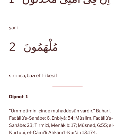
yani
مُلْهَمُونَ
2
sırrınca, bazı ehl-i keşif
Dipnot-1
“Ümmetimin içinde muhaddesûn vardır.” Buhari,
Fadâilü’s-Sahâbe: 6, Enbiyâ: 54; Müslim, Fadâilü’s-
Sahâbe: 23; Tirmizi, Menâkıb: 17; Müsned, 6:55; el-
Kurtubî, el-Câmi’li Ahkâm’l-Kur’ân 13:174.