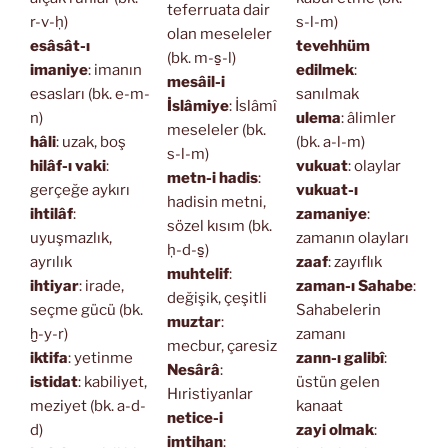
teferruata dair
r-v-ḥ)
s-l-m)
olan meseleler
esâsât-ı
tevehhüm
(bk. m-s̱-l)
imaniye
: imanın
edilmek
:
mesâil-i
esasları (bk. e-m-
sanılmak
İslâmiye
: İslâmî
n)
ulema
: âlimler
meseleler (bk.
hâli
: uzak, boş
(bk. a-l-m)
s-l-m)
hilâf-ı vaki
:
vukuat
: olaylar
metn-i hadis
:
gerçeğe aykırı
vukuat-ı
hadisin metni,
ihtilâf
:
zamaniye
:
sözel kısım (bk.
uyuşmazlık,
zamanın olayları
ḥ-d-s̱)
ayrılık
zaaf
: zayıflık
muhtelif
:
ihtiyar
: irade,
zaman-ı Sahabe
:
değişik, çeşitli
seçme gücü (bk.
Sahabelerin
muztar
:
ḫ-y-r)
zamanı
mecbur, çaresiz
iktifa
: yetinme
zann-ı galibî
:
Nesârâ
:
istidat
: kabiliyet,
üstün gelen
Hıristiyanlar
meziyet (bk. a-d-
kanaat
netice-i
d)
zayi olmak
:
imtihan
: