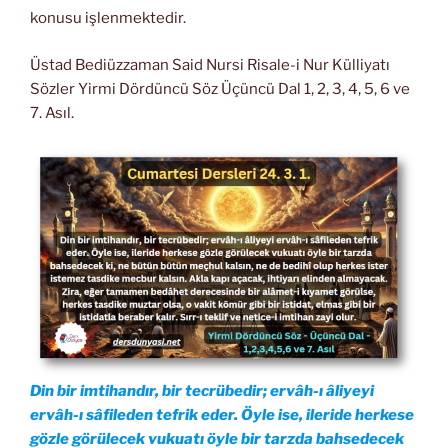
konusu işlenmektedir.
Üstad Bediüzzaman Said Nursi Risale-i Nur Külliyatı
Sözler Yirmi Dördüncü Söz Üçüncü Dal 1, 2, 3, 4, 5, 6 ve
7. Asıl.
Din bir imtihandır, bir tecrübedir; ervâh-ı âliyeyi
ervâh-ı sâfileden tefrik eder. Öyle ise, ileride herkese
gözle görülecek vukuatı öyle bir tarzda bahsedecek