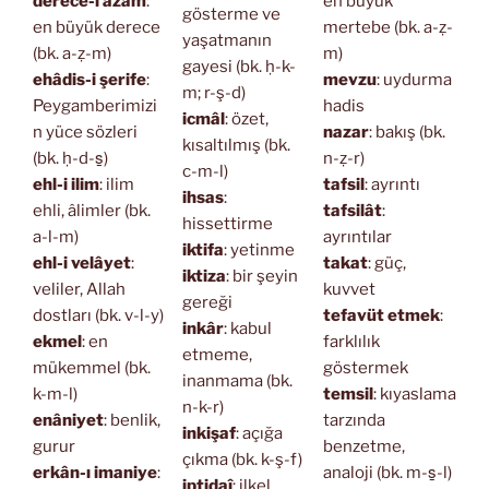
derece-i âzam
:
en büyük
gösterme ve
en büyük derece
mertebe (bk. a-ẓ-
yaşatmanın
(bk. a-ẓ-m)
m)
gayesi (bk. ḥ-k-
ehâdis-i şerife
:
mevzu
: uydurma
m; r-ş-d)
Peygamberimizi
hadis
icmâl
: özet,
n yüce sözleri
nazar
: bakış (bk.
kısaltılmış (bk.
(bk. ḥ-d-s̱)
n-ẓ-r)
c-m-l)
ehl-i ilim
: ilim
tafsil
: ayrıntı
ihsas
:
ehli, âlimler (bk.
tafsilât
:
hissettirme
a-l-m)
ayrıntılar
iktifa
: yetinme
ehl-i velâyet
:
takat
: güç,
iktiza
: bir şeyin
veliler, Allah
kuvvet
gereği
dostları (bk. v-l-y)
tefavüt etmek
:
inkâr
: kabul
ekmel
: en
farklılık
etmeme,
mükemmel (bk.
göstermek
inanmama (bk.
k-m-l)
temsil
: kıyaslama
n-k-r)
enâniyet
: benlik,
tarzında
inkişaf
: açığa
gurur
benzetme,
çıkma (bk. k-ş-f)
erkân-ı imaniye
:
analoji (bk. m-s̱-l)
iptidaî
: ilkel