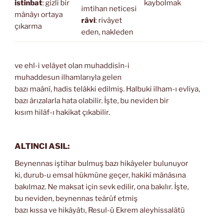
istinbat
: gizli bir
kaybolmak
imtihan neticesi
mânâyı ortaya
râvi
: rivâyet
çıkarma
eden, nakleden
ve ehl-i velâyet olan muhaddisîn-i
muhaddesun ilhamlarıyla gelen
bazı maânî, hadis telâkki edilmiş. Halbuki ilham-ı evliya,
bazı ârızalarla hata olabilir. İşte, bu neviden bir
kısım hilâf-ı hakikat çıkabilir.
ALTINCI ASIL:
Beynennas iştihar bulmuş bazı hikâyeler bulunuyor
ki, durub-u emsal hükmüne geçer, hakikî mânâsına
bakılmaz. Ne maksat için sevk edilir, ona bakılır. İşte,
bu neviden, beynennas teârüf etmiş
bazı kıssa ve hikâyâtı, Resul-ü Ekrem aleyhissalâtü