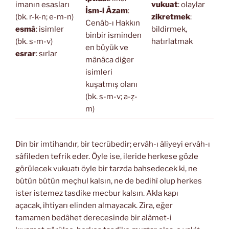
imanın esasları
vukuat
: olaylar
İsm-i Âzam
:
(bk. r-k-n; e-m-n)
zikretmek
:
Cenâb-ı Hakkın
esmâ
: isimler
bildirmek,
binbir isminden
(bk. s-m-v)
hatırlatmak
en büyük ve
esrar
: sırlar
mânâca diğer
isimleri
kuşatmış olanı
(bk. s-m-v; a-ẓ-
m)
Din bir imtihandır, bir tecrübedir; ervâh-ı âliyeyi ervâh-ı
sâfileden tefrik eder. Öyle ise, ileride herkese gözle
görülecek vukuatı öyle bir tarzda bahsedecek ki, ne
bütün bütün meçhul kalsın, ne de bedihî olup herkes
ister istemez tasdike mecbur kalsın. Akla kapı
açacak, ihtiyarı elinden almayacak. Zira, eğer
tamamen bedâhet derecesinde bir alâmet-i