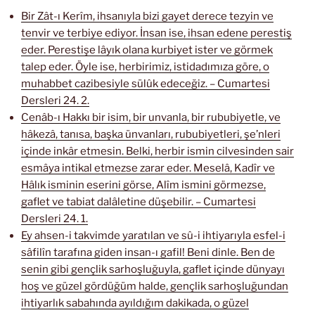
Bir Zât-ı Kerîm, ihsanıyla bizi gayet derece tezyin ve
tenvir ve terbiye ediyor. İnsan ise, ihsan edene perestiş
eder. Perestişe lâyık olana kurbiyet ister ve görmek
talep eder. Öyle ise, herbirimiz, istidadımıza göre, o
muhabbet cazibesiyle sülûk edeceğiz. – Cumartesi
Dersleri 24. 2.
Cenâb-ı Hakkı bir isim, bir unvanla, bir rububiyetle, ve
hâkezâ, tanısa, başka ünvanları, rububiyetleri, şe’nleri
içinde inkâr etmesin. Belki, herbir ismin cilvesinden sair
esmâya intikal etmezse zarar eder. Meselâ, Kadîr ve
Hâlık isminin eserini görse, Alîm ismini görmezse,
gaflet ve tabiat dalâletine düşebilir. – Cumartesi
Dersleri 24. 1.
Ey ahsen-i takvimde yaratılan ve sû-i ihtiyarıyla esfel-i
sâfilîn tarafına giden insan-ı gafil! Beni dinle. Ben de
senin gibi gençlik sarhoşluğuyla, gaflet içinde dünyayı
hoş ve güzel gördüğüm halde, gençlik sarhoşluğundan
ihtiyarlık sabahında ayıldığım dakikada, o güzel