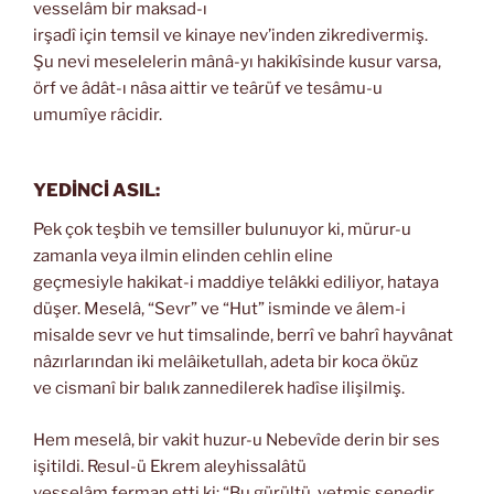
vesselâm bir maksad-ı
irşadî için temsil ve kinaye nev’inden zikredivermiş.
Şu nevi meselelerin mânâ-yı hakikîsinde kusur varsa,
örf ve âdât-ı nâsa aittir ve teârüf ve tesâmu-u
umumîye râcidir.
YEDİNCİ ASIL:
Pek çok teşbih ve temsiller bulunuyor ki, mürur-u
zamanla veya ilmin elinden cehlin eline
geçmesiyle hakikat-i maddiye telâkki ediliyor, hataya
düşer. Meselâ, “Sevr” ve “Hut” isminde ve âlem-i
misalde sevr ve hut timsalinde, berrî ve bahrî hayvânat
nâzırlarından iki melâiketullah, adeta bir koca öküz
ve cismanî bir balık zannedilerek hadîse ilişilmiş.
Hem meselâ, bir vakit huzur-u Nebevîde derin bir ses
işitildi. Resul-ü Ekrem aleyhissalâtü
vesselâm ferman etti ki: “Bu gürültü, yetmiş senedir