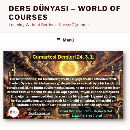
İçeriğe
DERS DÜNYASI – WORLD OF
geç
COURSES
Learning Without Borders | Sınırsız Öğrenme
Menü