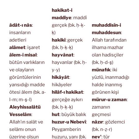
hakikat-i
maddiye
: maddî
âdât-ı nâs
:
gerçek (bk. ḥ-ḳ-
muhaddisîn-i
insanların
ḳ)
muhaddesun
:
adetleri
hakikî
: gerçek
Allah tarafından
alâmet
: işaret
(bk. ḥ-ḳ-ḳ)
ilhama mazhar
âlem-i misal
:
hayvânat
:
olan hadisçiler
bütün varlıkların
hayvanlar (bk. ḥ-
(bk. ḥ-d-s̱)
ve olayların
y-y)
münafık
: iki
görüntülerinin
hikâyât
:
yüzlü, inanmadığı
yansıdığı madde
hikâyeler
halde inanmış
ötesi âlem (bk. a-
hilâf-ı hakikat
:
görünen kişi
l-m; m-s̱-l)
gerçeğe aykırı
mürur-u zaman
:
Aleyhissalâtü
(bk. ḥ-ḳ-ḳ)
zamanın
Vesselâm
:
hut
: büyük balık
geçmesi
Allah’ın salât ve
huzur-u Nebevî
:
nâzır
: gözlemci
selâmı onun
Peygamberin
(bk. n-ẓ-r)
üzerine olsun
huzuru, yanı (bk.
nev’
: tür