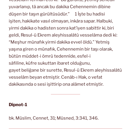
yuvarlanıp, tâ ancak bu dakika Cehennemin dibine
düşen bir taşın gürültüsüdür.”
1 İşte bu hadisi
işiten, hakikate vasıl olmayan, inkâra sapar. Halbuki,
yirmi dakika o hadisten sonra kat’iyen sabittir ki, biri
geldi, Resul-ü Ekrem aleyhissalâtü vesselâma dedi ki:
“Meşhur münafık yirmi dakika evvel öldü.” Yetmiş
yaşına giren o münafık, Cehennemin bir taşı olarak,
bütün müddet-i ömrü tedennîde, esfel-i
sâfilîne, küfre sukuttan ibaret olduğunu,
gayet beliğane bir surette, Resul-ü Ekrem aleyhissalâtü
vesselâm beyan etmiştir. Cenâb-ı Hak, o vefat
dakikasında o sesi işittirip ona alâmet etmiştir.
Dipnot-1
bk. Müslim, Cennet, 31; Müsned, 3:341, 346.