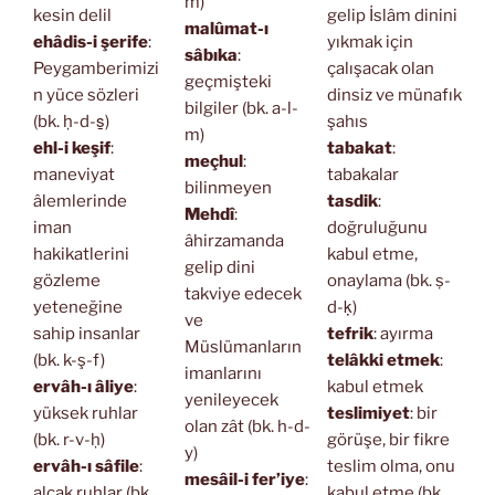
m)
kesin delil
gelip İslâm dinini
malûmat-ı
ehâdis-i şerife
:
yıkmak için
sâbıka
:
Peygamberimizi
çalışacak olan
geçmişteki
n yüce sözleri
dinsiz ve münafık
bilgiler (bk. a-l-
(bk. ḥ-d-s̱)
şahıs
m)
ehl-i keşif
:
tabakat
:
meçhul
:
maneviyat
tabakalar
bilinmeyen
âlemlerinde
tasdik
:
Mehdî
:
iman
doğruluğunu
âhirzamanda
hakikatlerini
kabul etme,
gelip dini
gözleme
onaylama (bk. ṣ-
takviye edecek
yeteneğine
d-ḳ)
ve
sahip insanlar
tefrik
: ayırma
Müslümanların
(bk. k-ş-f)
telâkki etmek
:
imanlarını
ervâh-ı âliye
:
kabul etmek
yenileyecek
yüksek ruhlar
teslimiyet
: bir
olan zât (bk. h-d-
(bk. r-v-ḥ)
görüşe, bir fikre
y)
ervâh-ı sâfile
:
teslim olma, onu
mesâil-i fer’iye
:
alçak ruhlar (bk.
kabul etme (bk.