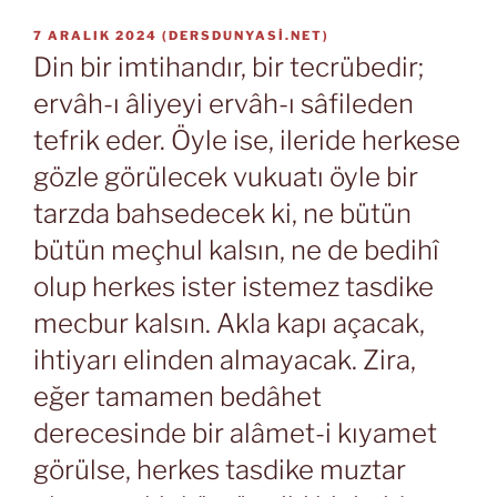
YAYIM
7 ARALIK 2024
(
DERSDUNYASI.NET
)
TARIHI
Din bir imtihandır, bir tecrübedir;
ervâh-ı âliyeyi ervâh-ı sâfileden
tefrik eder. Öyle ise, ileride herkese
gözle görülecek vukuatı öyle bir
tarzda bahsedecek ki, ne bütün
bütün meçhul kalsın, ne de bedihî
olup herkes ister istemez tasdike
mecbur kalsın. Akla kapı açacak,
ihtiyarı elinden almayacak. Zira,
eğer tamamen bedâhet
derecesinde bir alâmet-i kıyamet
görülse, herkes tasdike muztar