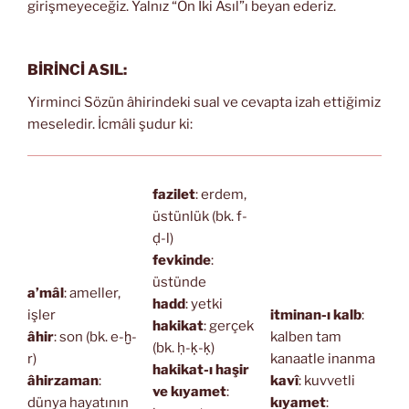
girişmeyeceğiz. Yalnız “On İki Asıl”ı beyan ederiz.
BİRİNCİ ASIL:
Yirminci Sözün âhirindeki sual ve cevapta izah ettiğimiz
meseledir. İcmâli şudur ki:
fazilet
: erdem,
üstünlük (bk. f-
ḍ-l)
fevkinde
:
üstünde
a’mâl
: ameller,
hadd
: yetki
işler
itminan-ı kalb
:
hakikat
: gerçek
âhir
: son (bk. e-ḫ-
kalben tam
(bk. ḥ-ḳ-ḳ)
r)
kanaatle inanma
hakikat-ı haşir
âhirzaman
:
kavî
: kuvvetli
ve kıyamet
:
dünya hayatının
kıyamet
: