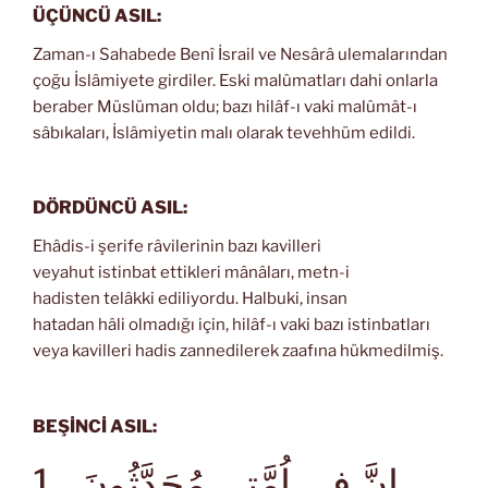
ÜÇÜNCÜ ASIL:
Zaman-ı Sahabede Benî İsrail ve Nesârâ ulemalarından
çoğu İslâmiyete girdiler. Eski malûmatları dahi onlarla
beraber Müslüman oldu; bazı hilâf-ı vaki malûmât-ı
sâbıkaları, İslâmiyetin malı olarak tevehhüm edildi.
DÖRDÜNCÜ ASIL:
Ehâdis-i şerife râvilerinin bazı kavilleri
veyahut istinbat ettikleri mânâları, metn-i
hadisten telâkki ediliyordu. Halbuki, insan
hatadan hâli olmadığı için, hilâf-ı vaki bazı istinbatları
veya kavilleri hadis zannedilerek zaafına hükmedilmiş.
BEŞİNCİ ASIL:
اِنَّ فِى اُمَّتِى مُحَدَّثُونَ
1