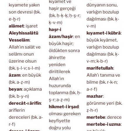
kıyamet ve
kıyamete yakın
dünyanın sonu,
haşir gerçeği
son devresi (bk.
varlığın bozulup
(bk. ḥ-ḳ-ḳ; ḥ-ş-r;
e-ḫ-r)
dağılması (bk. ḳ-
ḳ-v-m)
alâmet
: işaret
v-m)
haşr-i
Aleyhissalâtü
kıyamet-i kübrâ
:
âzam/haşir
: en
Vesselâm
:
büyük kıyâmet,
büyük haşir;
Allah’ın salât ve
varlığın bozulup
öldükten sonra
selâmı onun
dağılması (bk. ḳ-
âhirette
üzerine olsun
v-m; k-b-r)
yeniden
(bk. ṣ-l-v; s-l-m)
marifetullah
:
diriltilerek
âzam
: en büyük
Allah’ı tanıma ve
Allah’ın
(bk. a-ẓ-m)
bilme (bk. r-k-n;
huzurunda
beyan
: açıklama
a-r-f)
toplanma (bk. ḥ-
(bk. b-y-n)
mazhar
:
ş-r; a-ẓ-m)
derecât-ı ârifîn
:
görünme yeri (bk.
hikmet-i irşad
:
ariflerin
ẓ-h-r)
olması gereken
dereceleri (bk. a-
mertebe
: derece
keyfiyette
r-f)
mertebe-i uzma
:
doğru yolu