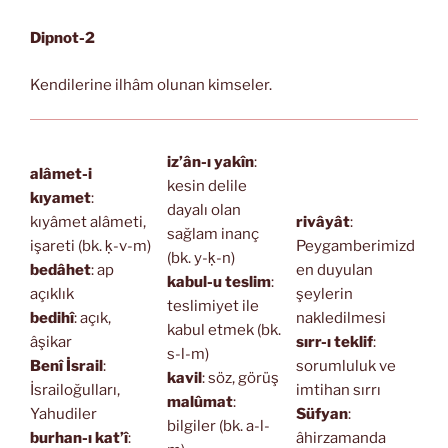
Dipnot-2
Kendilerine ilhâm olunan kimseler.
iz’ân-ı yakîn
:
alâmet-i
kesin delile
kıyamet
:
dayalı olan
kıyâmet alâmeti,
rivâyât
:
sağlam inanç
işareti (bk. ḳ-v-m)
Peygamberimizd
(bk. y-ḳ-n)
bedâhet
: ap
en duyulan
kabul-u teslim
:
açıklık
şeylerin
teslimiyet ile
bedihî
: açık,
nakledilmesi
kabul etmek (bk.
âşikar
sırr-ı teklif
:
s-l-m)
Benî İsrail
:
sorumluluk ve
kavil
: söz, görüş
İsrailoğulları,
imtihan sırrı
malûmat
:
Yahudiler
Süfyan
:
bilgiler (bk. a-l-
burhan-ı kat’î
:
âhirzamanda