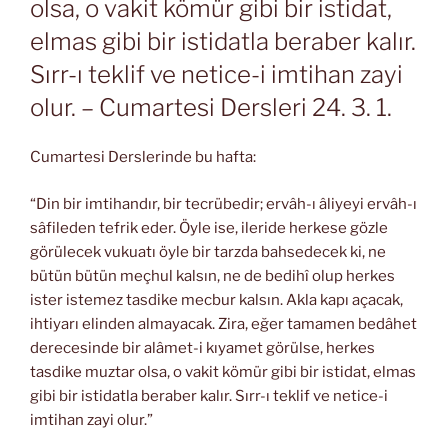
olsa, o vakit kömür gibi bir istidat,
elmas gibi bir istidatla beraber kalır.
Sırr-ı teklif ve netice-i imtihan zayi
olur. – Cumartesi Dersleri 24. 3. 1.
Cumartesi Derslerinde bu hafta:
“Din bir imtihandır, bir tecrübedir; ervâh-ı âliyeyi ervâh-ı
sâfileden tefrik eder. Öyle ise, ileride herkese gözle
görülecek vukuatı öyle bir tarzda bahsedecek ki, ne
bütün bütün meçhul kalsın, ne de bedihî olup herkes
ister istemez tasdike mecbur kalsın. Akla kapı açacak,
ihtiyarı elinden almayacak. Zira, eğer tamamen bedâhet
derecesinde bir alâmet-i kıyamet görülse, herkes
tasdike muztar olsa, o vakit kömür gibi bir istidat, elmas
gibi bir istidatla beraber kalır. Sırr-ı teklif ve netice-i
imtihan zayi olur.”