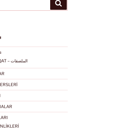
Ara
R
عرب
ALMULSAQAT – الملصقات
AR
ERSLERİ
I
MALAR
LARI
NLİKLERİ