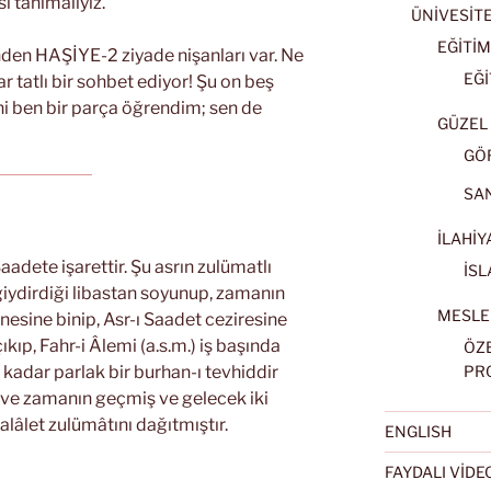
i tanımalıyız.
ÜNİVESİT
EĞİTİM
inden HAŞİYE-2 ziyade nişanları var. Ne
EĞİ
r tatlı bir sohbet ediyor! Şu on beş
ni ben bir parça öğrendim; sen de
GÜZEL 
GÖ
SA
İLAHİY
aadete işarettir. Şu asrın zulümatlı
İSL
iydirdiği libastan soyunup, zamanın
MESLE
finesine binip, Asr-ı Saadet ceziresine
ıp, Fahr-i Âlemi (a.s.m.) iş başında
ÖZ
 o kadar parlak bir burhan-ı tevhiddir
PR
 ve zamanın geçmiş ve gelecek iki
alâlet zulümâtını dağıtmıştır.
ENGLISH
FAYDALI VİD