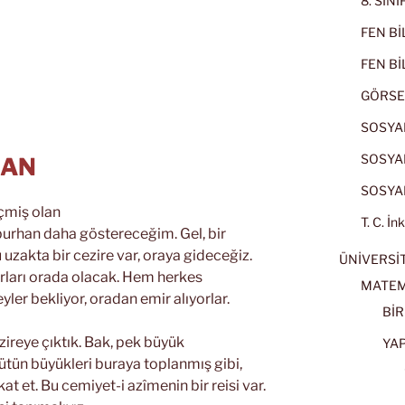
8. SIN
FEN BİL
FEN BİL
GÖRSE
SOSYAL
SOSYAL
HAN
SOSYAL
eçmiş olan
T. C. İn
burhan daha göstereceğim. Gel, bir
zakta bir cezire var, oraya gideceğiz.
ÜNİVERSİT
arları orada olacak. Hem herkes
MATEM
yler bekliyor, oradan emir alıyorlar.
BİR
ezireye çıktık. Bak, pek büyük
YA
ütün büyükleri buraya toplanmış gibi,
at et. Bu cemiyet-i azîmenin bir reisi var.