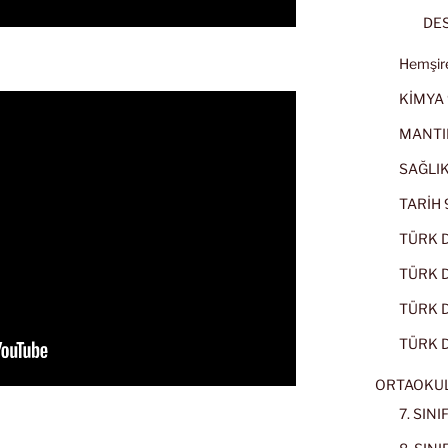
DES
Hemşire
KİMYA 
MANTI
SAĞLIK
TARİH 9
TÜRK D
TÜRK Dİ
TÜRK Dİ
TÜRK D
ORTAOKU
7. SIN