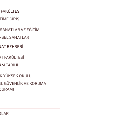
E
 FAKÜLTESİ
TİME GİRİŞ
SANATLAR VE EĞİTİMİ
RSEL SANATLAR
NAT REHBERİ
AT FAKÜLTESİ
AM TARİHİ
K YÜKSEK OKULU
EL GÜVENLİK VE KORUMA
OGRAMI
EOLAR