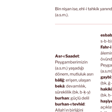
Bin nişan ise, ehl-i tahkik yanı
(a.s.m.).
esba
s-b-b)
Fahr-
âlemin
Asr-ı Saadet
:
övün
Peygamberimizin
Peyga
(a.s.m.) yaşadığı
(a.s.m
dönem, mutluluk asrı
gaybî
bâliğ
: erişen, ulaşan
(bk. ğ
bekà
: devamlılık,
hakik
süreklilik (bk. b-ḳ-y)
(bk. ḥ-
burhan
: güçlü delil
haşiy
burhan-ı tevhid
:
açıkla
Allah’ın birliğini