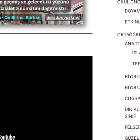
OKUL ÖNC
BOYA
ETKİNL
ORTAÖĞRET
ANADOL
İSL
TEF
BİYOLOJ
BİYOLOJ
COĞRAF
DİN KÜ
SINIF
FELSEFE
GÜZEL 