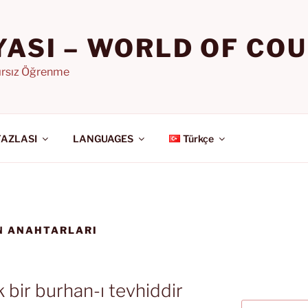
YASI – WORLD OF CO
nırsız Öğrenme
FAZLASI
LANGUAGES
Türkçe
IN ANAHTARLARI
k bir burhan-ı tevhiddir
Ara: