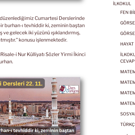
İLKOKUL
FEN BİL
k düzenlediğimiz Cumartesi Derslerinde
GÖRSEL
ir burhan-ı tevhiddir ki, zeminin baştan
ve gelecek iki yüzünü ışıklandırmış,
GÖRSEL
ıtmıştır.” konusu işlenmektedir.
HAYAT B
sale-i Nur Külliyatı Sözler Yirmi İkinci
İLKOKU
CEVAP
urhan.
MATEMA
MATEMA
MATEMA
MATEMA
SOSYAL
TÜRKÇE