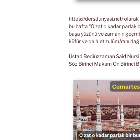
https://dersdunyasi.net/ olara
bu hafta “O zat o kadar parlak b
başa yüzünü ve zamanın geçmiş 
küfür ve dalâlet zulümâtını dağ
Üstad Bediüzzaman Said Nursi Ri
Söz Birinci Makam On Birinci B