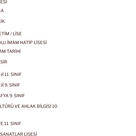
ESİ
MA
İK
İM / LİSE
U İMAM HATİP LİSESİ
AM TARİHİ
SİR
İ 11. SINIF
İ 9. SINIF
YA 9. SINIF
LTÜRÜ VE AHLAK BİLGİSİ 10.
 11. SINIF
SANATLAR LİSESİ