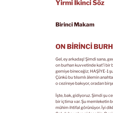
Yirmi İkinci Söz
Birinci Makam
ON BİRİNCİ BUR
Gel, ey arkadaş! Şimdi sana, g
on burhan kuvvetinde kat’î bir 
gemiye bineceğiz; HAŞİYE-1 şu u
Çünkü bu tılsımlı âlemin anaht
o cezireye bakıyor, oradan birşe
İşte, bak, gidiyoruz. Şimdi şu c
bir içtima var. Şu memleketin b
mühim ihtifal görünüyor. İyi dikk