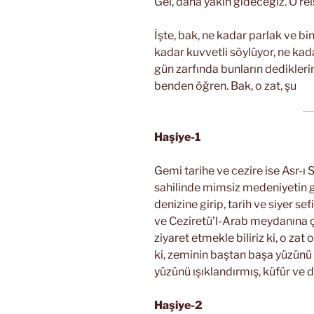
Gel, daha yakın gideceğiz. O reis
İşte, bak, ne kadar parlak ve b
kadar kuvvetli söylüyor, ne kada
gün zarfında bunların dedikleri
benden öğren. Bak, o zat, şu
Haşiye-1
Gemi tarihe ve cezire ise Asr-ı S
sahilinde mimsiz medeniyetin g
denizine girip, tarih ve siyer se
ve Ceziretü’l-Arab meydanına çık
ziyaret etmekle biliriz ki, o zat
ki, zeminin baştan başa yüzünü
yüzünü ışıklandırmış, küfür ve d
Haşiye-2