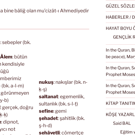
GÜZEL SÖZLE
nda bine bâliğ olan mu’cizât-ı Ahmediyedir
HABERLER / 
HAYAT BOYU
GENÇLİK 
b
: sebepler (bk.
In the Quran, 
i Âlem
: bütün
be peace), Mary
 kendisiyle
In the Quran, S
düğü
Prophet Moses 
mberimiz
nukuş
: nakışlar (bk. n-
) (bk. a-l-m)
In the Quran, S
ḳ-ş)
Prophet Moses
: görünmeyen
saltanat
: egemenlik,
-y-b)
KİTAP TANITI
sultanlık (bk. s-l-ṭ)
î
: gerçek, doğru
sefine
: gemi
ḳ-ḳ)
KÖŞE YAZARL
şehadet
: şahitlik (bk.
e
: dipnot,
Said BAL
ş-h-d)
yıcı not
Eğitim 
sehâvetli
: cömertçe