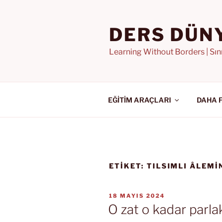
İçeriğe
geç
DERS DÜN
Learning Without Borders | Sı
EĞİTİM ARAÇLARI
DAHA 
ETIKET:
TILSIMLI ÂLEM
YAYIM
18 MAYIS 2024
TARIHI
O zat o kadar parla