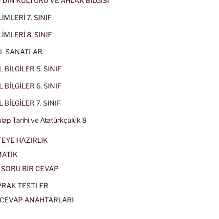
IF DİN KÜLTÜRÜ VE AHLAK BİLGİSİ
İMLERİ 7. SINIF
İMLERİ 8. SINIF
L SANATLAR
 BİLGİLER 5. SINIF
 BİLGİLER 6. SINIF
 BİLGİLER 7. SINIF
kılap Tarihi ve Atatürkçülük 8
EYE HAZIRLIK
ATİK
 SORU BİR CEVAP
PRAK TESTLER
CEVAP ANAHTARLARI