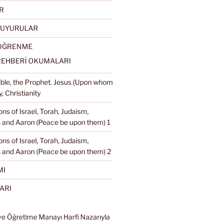
R
DUYURULAR
 ÖĞRENME
REHBERİ OKUMALARI
Bible, the Prophet. Jesus (Upon whom
, Christianity
ons of Israel, Torah, Judaism,
and Aaron (Peace be upon them) 1
ons of Israel, Torah, Judaism,
 and Aaron (Peace be upon them) 2
MI
ARI
ve Öğretime Manayı Harfi Nazarıyla