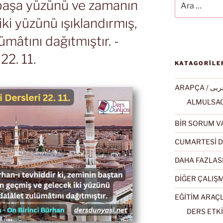
 başa yüzünü ve zamanın
ki yüzünü ışıklandırmış,
ümâtını dağıtmıştır. -
22. 11.
KATAGORİLE
ARAPÇA / ى
BİR SORUM V
CUMARTESİ D
DAHA FAZLAS
DİĞER ÇALIŞ
EĞİTİM ARAÇ
DERS ETKİ