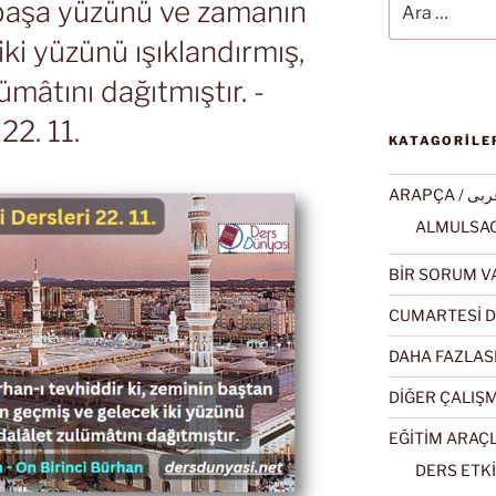
 başa yüzünü ve zamanın
ki yüzünü ışıklandırmış,
ümâtını dağıtmıştır. -
22. 11.
KATAGORİLE
ARAPÇA / ى
BİR SORUM V
CUMARTESİ D
DAHA FAZLAS
DİĞER ÇALIŞ
EĞİTİM ARAÇ
DERS ETKİ