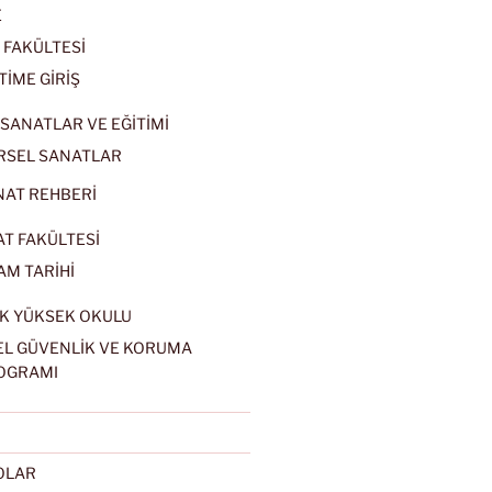
E
 FAKÜLTESİ
TİME GİRİŞ
SANATLAR VE EĞİTİMİ
RSEL SANATLAR
NAT REHBERİ
AT FAKÜLTESİ
AM TARİHİ
K YÜKSEK OKULU
EL GÜVENLİK VE KORUMA
OGRAMI
EOLAR