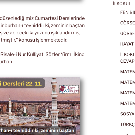
İLKOKUL
FEN BİL
k düzenlediğimiz Cumartesi Derslerinde
GÖRSEL
ir burhan-ı tevhiddir ki, zeminin baştan
ve gelecek iki yüzünü ışıklandırmış,
GÖRSEL
ıtmıştır.” konusu işlenmektedir.
HAYAT B
sale-i Nur Külliyatı Sözler Yirmi İkinci
İLKOKU
CEVAP
urhan.
MATEMA
MATEMA
MATEMA
MATEMA
SOSYAL
TÜRKÇE