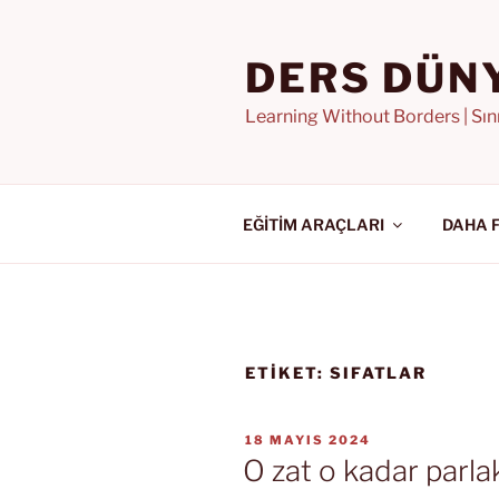
İçeriğe
geç
DERS DÜN
Learning Without Borders | Sı
EĞİTİM ARAÇLARI
DAHA 
ETIKET:
SIFATLAR
YAYIM
18 MAYIS 2024
TARIHI
O zat o kadar parla