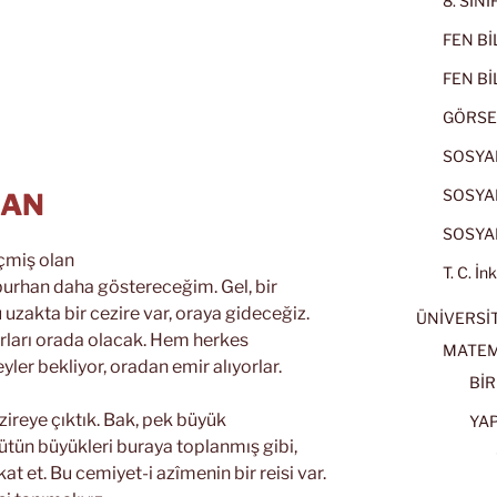
8. SIN
FEN BİL
FEN BİL
GÖRSE
SOSYAL
SOSYAL
HAN
SOSYAL
eçmiş olan
T. C. İn
burhan daha göstereceğim. Gel, bir
zakta bir cezire var, oraya gideceğiz.
ÜNİVERSİT
arları orada olacak. Hem herkes
MATEM
yler bekliyor, oradan emir alıyorlar.
BİR
ezireye çıktık. Bak, pek büyük
YA
ütün büyükleri buraya toplanmış gibi,
at et. Bu cemiyet-i azîmenin bir reisi var.