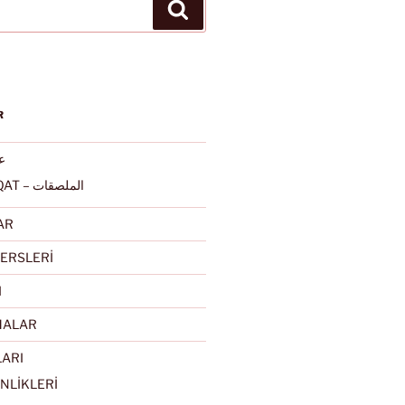
Ara
R
عرب
ALMULSAQAT – الملصقات
AR
ERSLERİ
I
MALAR
LARI
NLİKLERİ