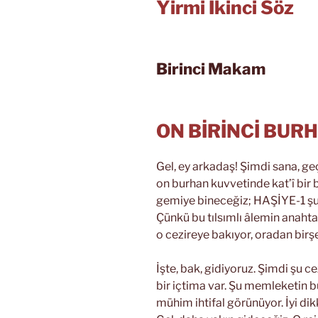
Yirmi İkinci Söz
Birinci Makam
ON BİRİNCİ BUR
Gel, ey arkadaş! Şimdi sana, g
on burhan kuvvetinde kat’î bir 
gemiye bineceğiz; HAŞİYE-1 şu u
Çünkü bu tılsımlı âlemin anaht
o cezireye bakıyor, oradan birşe
İşte, bak, gidiyoruz. Şimdi şu c
bir içtima var. Şu memleketin b
mühim ihtifal görünüyor. İyi dikk