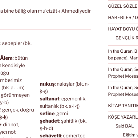
GÜZEL SÖZLE
nda bine bâliğ olan mu’cizât-ı Ahmediyedir
HABERLER / 
HAYAT BOYU
GENÇLİK 
b
: sebepler (bk.
In the Quran, 
i Âlem
: bütün
be peace), Mary
 kendisiyle
In the Quran, S
düğü
Prophet Moses 
mberimiz
nukuş
: nakışlar (bk. n-
) (bk. a-l-m)
In the Quran, S
ḳ-ş)
Prophet Moses
: görünmeyen
saltanat
: egemenlik,
-y-b)
KİTAP TANITI
sultanlık (bk. s-l-ṭ)
î
: gerçek, doğru
sefine
: gemi
ḳ-ḳ)
KÖŞE YAZARL
şehadet
: şahitlik (bk.
e
: dipnot,
Said BAL
ş-h-d)
yıcı not
Eğitim 
sehâvetli
: cömertçe