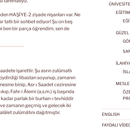
i tanımalıyız.
ÜNİVESİT
EĞİTİM
inden HAŞİYE-2 ziyade nişanları var. Ne
EĞİ
r tatlı bir sohbet ediyor! Şu on beş
ni ben bir parça öğrendim; sen de
GÜZEL 
GÖ
SA
İLAHİY
aadete işarettir. Şu asrın zulümatlı
İSL
iydirdiği libastan soyunup, zamanın
MESLE
finesine binip, Asr-ı Saadet ceziresine
ıp, Fahr-i Âlemi (a.s.m.) iş başında
ÖZ
 o kadar parlak bir burhan-ı tevhiddir
PR
 ve zamanın geçmiş ve gelecek iki
alâlet zulümâtını dağıtmıştır.
ENGLISH
FAYDALI VİD