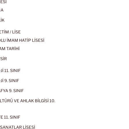
ESİ
MA
İK
İM / LİSE
U İMAM HATİP LİSESİ
AM TARİHİ
SİR
İ 11. SINIF
İ 9. SINIF
YA 9. SINIF
LTÜRÜ VE AHLAK BİLGİSİ 10.
 11. SINIF
SANATLAR LİSESİ