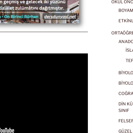
OKUL ÖNC
BOYA
ETKİNL
ORTAÖĞRET
ANADOL
İSL
TEF
BİYOLOJ
BİYOLOJ
COĞRAF
DİN KÜ
SINIF
FELSEFE
GÜZEL 