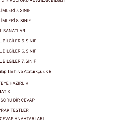
IF DİN KÜLTÜRÜ VE AHLAK BİLGİSİ
İMLERİ 7. SINIF
İMLERİ 8. SINIF
L SANATLAR
 BİLGİLER 5. SINIF
 BİLGİLER 6. SINIF
 BİLGİLER 7. SINIF
kılap Tarihi ve Atatürkçülük 8
EYE HAZIRLIK
ATİK
 SORU BİR CEVAP
PRAK TESTLER
CEVAP ANAHTARLARI