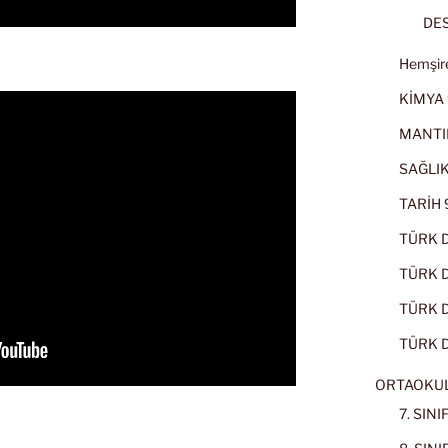
DES
Hemşire
KİMYA 
MANTI
SAĞLIK
TARİH 9
TÜRK D
TÜRK Dİ
TÜRK Dİ
TÜRK D
ORTAOKU
7. SIN