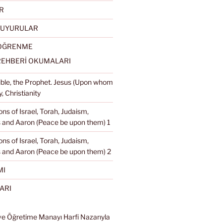
R
DUYURULAR
 ÖĞRENME
REHBERİ OKUMALARI
Bible, the Prophet. Jesus (Upon whom
, Christianity
ons of Israel, Torah, Judaism,
and Aaron (Peace be upon them) 1
ons of Israel, Torah, Judaism,
 and Aaron (Peace be upon them) 2
MI
ARI
ve Öğretime Manayı Harfi Nazarıyla