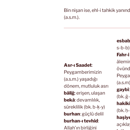
Bin nişan ise, ehl-i tahkik yanı
(a.s.m.).
esba
s-b-b)
Fahr-
âlemin
Asr-ı Saadet
:
övün
Peygamberimizin
Peyga
(a.s.m.) yaşadığı
(a.s.m
dönem, mutluluk asrı
gaybî
bâliğ
: erişen, ulaşan
(bk. ğ
bekà
: devamlılık,
hakik
süreklilik (bk. b-ḳ-y)
(bk. ḥ-
burhan
: güçlü delil
haşiy
burhan-ı tevhid
:
açıkla
Allah’ın birliğini