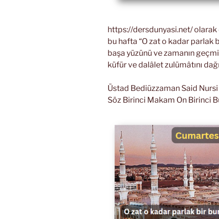
https://dersdunyasi.net/ olara
bu hafta “O zat o kadar parlak b
başa yüzünü ve zamanın geçmiş 
küfür ve dalâlet zulümâtını dağ
Üstad Bediüzzaman Said Nursi Ri
Söz Birinci Makam On Birinci B