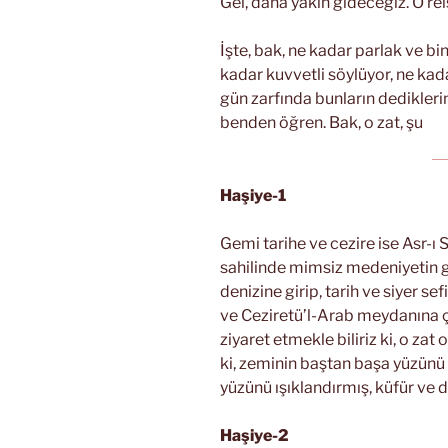
Gel, daha yakın gideceğiz. O reis
İşte, bak, ne kadar parlak ve b
kadar kuvvetli söylüyor, ne kada
gün zarfında bunların dedikleri
benden öğren. Bak, o zat, şu
Haşiye-1
Gemi tarihe ve cezire ise Asr-ı S
sahilinde mimsiz medeniyetin g
denizine girip, tarih ve siyer se
ve Ceziretü’l-Arab meydanına çık
ziyaret etmekle biliriz ki, o zat
ki, zeminin baştan başa yüzünü
yüzünü ışıklandırmış, küfür ve d
Haşiye-2