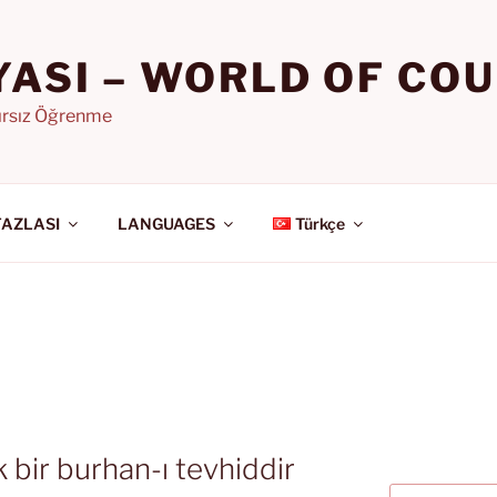
YASI – WORLD OF CO
nırsız Öğrenme
FAZLASI
LANGUAGES
Türkçe
k bir burhan-ı tevhiddir
Ara: