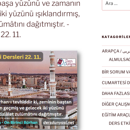
 başa yüzünü ve zamanın
ki yüzünü ışıklandırmış,
ümâtını dağıtmıştır. -
22. 11.
KATAGORİLE
ARAPÇA / ى
BİR SORUM V
CUMARTESİ D
DAHA FAZLAS
DİĞER ÇALIŞ
EĞİTİM ARAÇ
DERS ETKİ