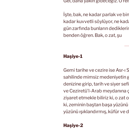
Gel, daha yakın gideceğiz. O reis
İşte, bak, ne kadar parlak ve b
kadar kuvvetli söylüyor, ne kada
gün zarfında bunların dedikleri
benden öğren. Bak, o zat, şu
Haşiye-1
Gemi tarihe ve cezire ise Asr-ı S
sahilinde mimsiz medeniyetin g
denizine girip, tarih ve siyer se
ve Ceziretü’l-Arab meydanına çık
ziyaret etmekle biliriz ki, o zat
ki, zeminin baştan başa yüzünü
yüzünü ışıklandırmış, küfür ve d
Haşiye-2