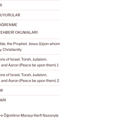
R
DUYURULAR
 ÖĞRENME
REHBERİ OKUMALARI
Bible, the Prophet. Jesus (Upon whom
, Christianity
ons of Israel, Torah, Judaism,
and Aaron (Peace be upon them) 1
ons of Israel, Torah, Judaism,
 and Aaron (Peace be upon them) 2
MI
ARI
ve Öğretime Manayı Harfi Nazarıyla