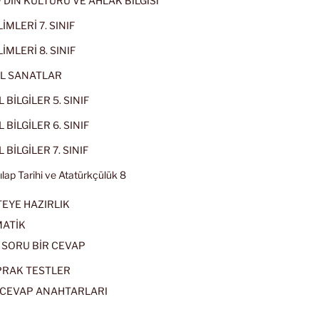
IF DİN KÜLTÜRÜ VE AHLAK BİLGİSİ
İMLERİ 7. SINIF
İMLERİ 8. SINIF
L SANATLAR
 BİLGİLER 5. SINIF
 BİLGİLER 6. SINIF
 BİLGİLER 7. SINIF
kılap Tarihi ve Atatürkçülük 8
EYE HAZIRLIK
ATİK
 SORU BİR CEVAP
PRAK TESTLER
CEVAP ANAHTARLARI