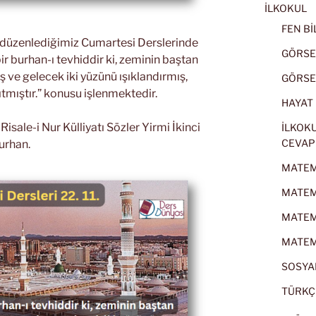
İLKOKUL
FEN BİL
k düzenlediğimiz Cumartesi Derslerinde
GÖRSEL
ir burhan-ı tevhiddir ki, zeminin baştan
ve gelecek iki yüzünü ışıklandırmış,
GÖRSEL
ıtmıştır.” konusu işlenmektedir.
HAYAT B
sale-i Nur Külliyatı Sözler Yirmi İkinci
İLKOKU
CEVAP
urhan.
MATEMA
MATEMA
MATEMA
MATEMA
SOSYAL
TÜRKÇE