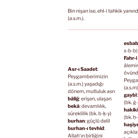
Bin nişan ise, ehl-i tahkik yanı
(a.s.m.).
esba
s-b-b)
Fahr-
âlemin
Asr-ı Saadet
:
övün
Peygamberimizin
Peyga
(a.s.m.) yaşadığı
(a.s.m
dönem, mutluluk asrı
gaybî
bâliğ
: erişen, ulaşan
(bk. ğ
bekà
: devamlılık,
hakik
süreklilik (bk. b-ḳ-y)
(bk. ḥ-
burhan
: güçlü delil
haşiy
burhan-ı tevhid
:
açıkla
Allah’ın birliğini