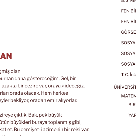
8. SIN
FEN BİL
FEN BİL
GÖRSE
SOSYAL
SOSYAL
HAN
SOSYAL
eçmiş olan
T. C. İn
burhan daha göstereceğim. Gel, bir
zakta bir cezire var, oraya gideceğiz.
ÜNİVERSİT
arları orada olacak. Hem herkes
MATEM
yler bekliyor, oradan emir alıyorlar.
BİR
ezireye çıktık. Bak, pek büyük
YA
ütün büyükleri buraya toplanmış gibi,
at et. Bu cemiyet-i azîmenin bir reisi var.