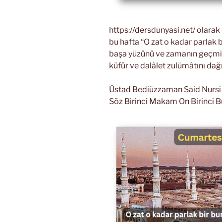
https://dersdunyasi.net/ olara
bu hafta “O zat o kadar parlak b
başa yüzünü ve zamanın geçmiş 
küfür ve dalâlet zulümâtını dağ
Üstad Bediüzzaman Said Nursi Ri
Söz Birinci Makam On Birinci B