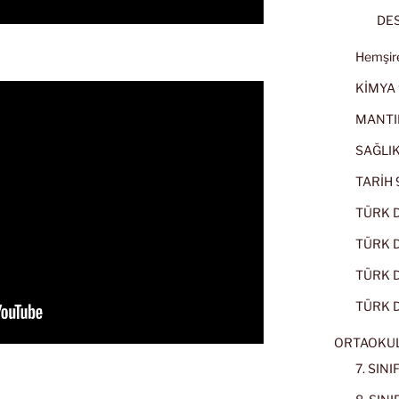
DES
Hemşire
KİMYA 
MANTI
SAĞLIK
TARİH 9
TÜRK D
TÜRK Dİ
TÜRK Dİ
TÜRK D
ORTAOKU
7. SIN