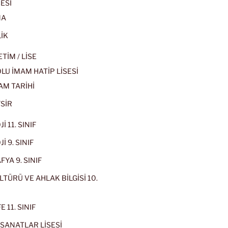
ESİ
MA
İK
İM / LİSE
U İMAM HATİP LİSESİ
AM TARİHİ
SİR
İ 11. SINIF
İ 9. SINIF
YA 9. SINIF
LTÜRÜ VE AHLAK BİLGİSİ 10.
 11. SINIF
SANATLAR LİSESİ