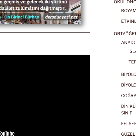
OKUL ÖNC
BOYA
ETKİNL
ORTAÖĞRET
ANADOL
İSL
TEF
BİYOLOJ
BİYOLOJ
COĞRAF
DİN KÜ
SINIF
FELSEFE
GÜZEL 