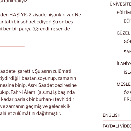
i tanımalıyız.
ÜNİVESİT
EĞİTİM
inden HAŞİYE-2 ziyade nişanları var. Ne
EĞİ
r tatlı bir sohbet ediyor! Şu on beş
ni ben bir parça öğrendim; sen de
GÜZEL 
GÖ
SA
İLAHİY
aadete işarettir. Şu asrın zulümatlı
İSL
iydirdiği libastan soyunup, zamanın
MESLE
finesine binip, Asr-ı Saadet ceziresine
ıp, Fahr-i Âlemi (a.s.m.) iş başında
ÖZ
 o kadar parlak bir burhan-ı tevhiddir
PR
 ve zamanın geçmiş ve gelecek iki
alâlet zulümâtını dağıtmıştır.
ENGLISH
FAYDALI VİD