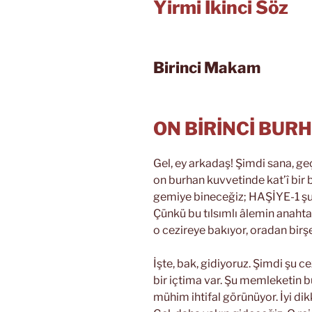
Yirmi İkinci Söz
Birinci Makam
ON BİRİNCİ BUR
Gel, ey arkadaş! Şimdi sana, g
on burhan kuvvetinde kat’î bir 
gemiye bineceğiz; HAŞİYE-1 şu u
Çünkü bu tılsımlı âlemin anaht
o cezireye bakıyor, oradan birşe
İşte, bak, gidiyoruz. Şimdi şu c
bir içtima var. Şu memleketin b
mühim ihtifal görünüyor. İyi dikk