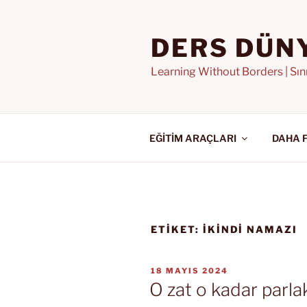
İçeriğe
geç
DERS DÜN
Learning Without Borders | Sı
EĞİTİM ARAÇLARI
DAHA 
ETIKET:
IKINDI NAMAZI
YAYIM
18 MAYIS 2024
TARIHI
O zat o kadar parla