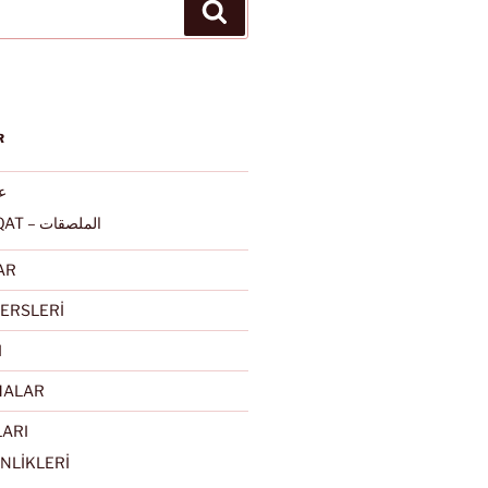
Ara
R
عرب
ALMULSAQAT – الملصقات
AR
ERSLERİ
I
MALAR
LARI
NLİKLERİ