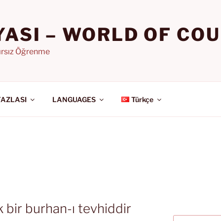
YASI – WORLD OF CO
nırsız Öğrenme
FAZLASI
LANGUAGES
Türkçe
k bir burhan-ı tevhiddir
Ara: