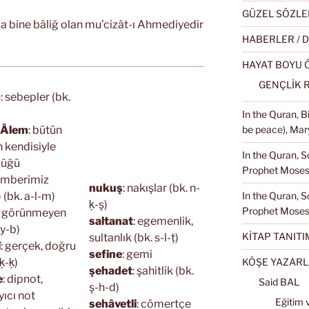
GÜZEL SÖZLE
nda bine bâliğ olan mu’cizât-ı Ahmediyedir
HABERLER / 
HAYAT BOYU
GENÇLİK 
b
: sebepler (bk.
In the Quran, 
i Âlem
: bütün
be peace), Mary
 kendisiyle
In the Quran, S
düğü
Prophet Moses 
mberimiz
nukuş
: nakışlar (bk. n-
) (bk. a-l-m)
In the Quran, S
ḳ-ş)
Prophet Moses
: görünmeyen
saltanat
: egemenlik,
-y-b)
KİTAP TANITI
sultanlık (bk. s-l-ṭ)
î
: gerçek, doğru
sefine
: gemi
ḳ-ḳ)
KÖŞE YAZARL
şehadet
: şahitlik (bk.
e
: dipnot,
Said BAL
ş-h-d)
yıcı not
Eğitim 
sehâvetli
: cömertçe