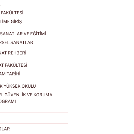
E
 FAKÜLTESİ
TİME GİRİŞ
SANATLAR VE EĞİTİMİ
RSEL SANATLAR
NAT REHBERİ
AT FAKÜLTESİ
AM TARİHİ
K YÜKSEK OKULU
EL GÜVENLİK VE KORUMA
OGRAMI
EOLAR