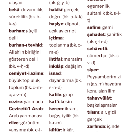
ulaşan
(bk. ğ-y-b)
egemenlik,
bekà
: devamlılık,
hakikî
: gerçek,
sultanlık (bk. s-l-
süreklilik (bk. b-
doğru (bk. ḥ-ḳ-ḳ)
ṭ)
ḳ-y)
haşiye
: dipnot,
sefine
: gemi
burhan
: güçlü
açıklayıcı not
şehadet
: şahitlik
delil
içtima
:
(bk. ş-h-d)
burhan-ı tevhid
:
toplanma (bk. c-
sehâvetli
:
Allah’ın birliğini
m-a)
cömertçe (bk. c-
gösteren delil
ihtifal
: merasim
v-d)
(bk. v-ḥ-d)
inkılâp
: değişim
siyer
:
cemiyet-i azîme
:
isnad
:
Peygamberimizi
büyük topluluk,
dayandırma (bk.
n (a.s.m) hayatını
toplum (bk. c-m-
s-n-d)
konu alan ilim
a; a-z-m)
kafile
: grup
tahavvülât
:
cezire
: yarımada
kat’î
: kesin
başkalaşmalar
Ceziretü’l-Arab
:
kerem
: ikram,
tılsım
: sır, gizli
Arab yarımadası
bağış, iyilik (bk.
gerçek
cilve
: görünüm,
k-r-m)
zarfında
: içinde
yansıma (bk. c-l-
küfür
: inkâr,