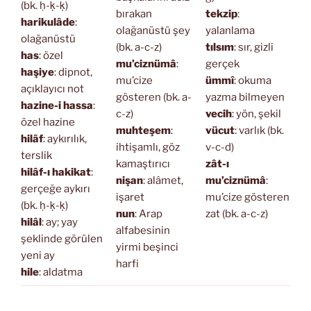
(bk. ḥ-ḳ-ḳ)
bırakan
tekzip
:
harikulâde
:
olağanüstü şey
yalanlama
olağanüstü
(bk. a-c-z)
tılsım
: sır, gizli
has
: özel
mu’ciznümâ
:
gerçek
haşiye
: dipnot,
mu’cize
ümmî
: okuma
açıklayıcı not
gösteren (bk. a-
yazma bilmeyen
hazine-i hassa
:
c-z)
vecih
: yön, şekil
özel hazine
muhteşem
:
vücut
: varlık (bk.
hilâf
: aykırılık,
ihtişamlı, göz
v-c-d)
terslik
kamaştırıcı
zât-ı
hilâf-ı hakikat
:
nişan
: alâmet,
mu’ciznümâ
:
gerçeğe aykırı
işaret
mu’cize gösteren
(bk. ḥ-ḳ-ḳ)
nun
: Arap
zat (bk. a-c-z)
hilâl
: ay; yay
alfabesinin
şeklinde görülen
yirmi beşinci
yeni ay
harfi
hile
: aldatma