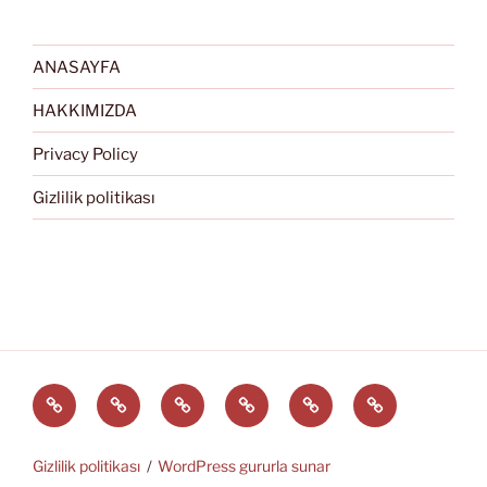
ANASAYFA
HAKKIMIZDA
Privacy Policy
Gizlilik politikası
Türkçe
English
Svenska
العربية
中
EĞİTİM
文
ARAÇLARI
(中
Gizlilik politikası
WordPress gururla sunar
国)