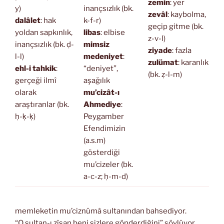
zemin
: yer
y)
inançsızlık (bk.
zevâl
: kaybolma,
dalâlet
: hak
k-f-r)
geçip gitme (bk.
yoldan sapkınlık,
libas
: elbise
z-v-l)
inançsızlık (bk. ḍ-
mimsiz
ziyade
: fazla
l-l)
medeniyet
:
zulümat
: karanlık
ehl-i tahkik
:
“deniyet”,
(bk. ẓ-l-m)
gerçeği ilmî
aşağılık
olarak
mu’cizât-ı
araştıranlar (bk.
Ahmediye
:
ḥ-ḳ-ḳ)
Peygamber
Efendimizin
(a.s.m)
gösterdiği
mu’cizeler (bk.
a-c-z; ḥ-m-d)
memleketin mu’ciznümâ sultanından bahsediyor.
“O sultan-ı zîşan beni sizlere gönderdiğini” söylüyor.