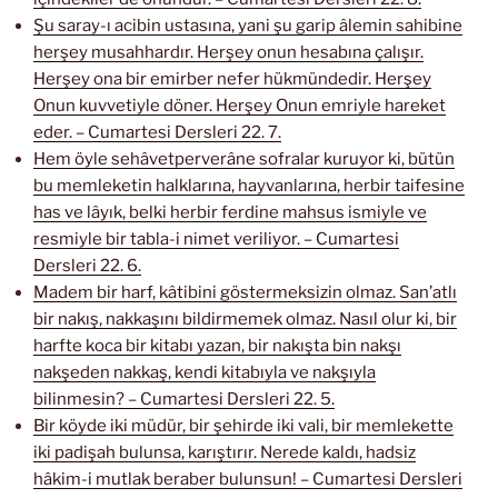
Şu saray-ı acibin ustasına, yani şu garip âlemin sahibine
herşey musahhardır. Herşey onun hesabına çalışır.
Herşey ona bir emirber nefer hükmündedir. Herşey
Onun kuvvetiyle döner. Herşey Onun emriyle hareket
eder. – Cumartesi Dersleri 22. 7.
Hem öyle sehâvetperverâne sofralar kuruyor ki, bütün
bu memleketin halklarına, hayvanlarına, herbir taifesine
has ve lâyık, belki herbir ferdine mahsus ismiyle ve
resmiyle bir tabla-i nimet veriliyor. – Cumartesi
Dersleri 22. 6.
Madem bir harf, kâtibini göstermeksizin olmaz. San’atlı
bir nakış, nakkaşını bildirmemek olmaz. Nasıl olur ki, bir
harfte koca bir kitabı yazan, bir nakışta bin nakşı
nakşeden nakkaş, kendi kitabıyla ve nakşıyla
bilinmesin? – Cumartesi Dersleri 22. 5.
Bir köyde iki müdür, bir şehirde iki vali, bir memlekette
iki padişah bulunsa, karıştırır. Nerede kaldı, hadsiz
hâkim-i mutlak beraber bulunsun! – Cumartesi Dersleri