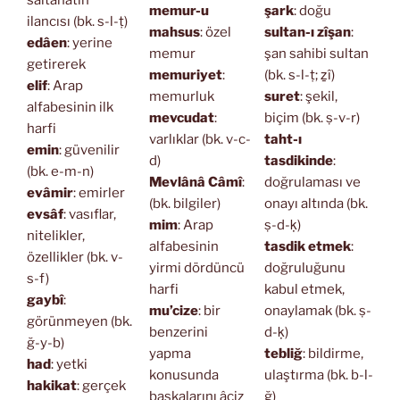
saltanatın
memur-u
şark
: doğu
ilancısı (bk. s-l-ṭ)
mahsus
: özel
sultan-ı zîşan
:
edâen
: yerine
memur
şan sahibi sultan
getirerek
memuriyet
:
(bk. s-l-ṭ; ẕî)
elif
: Arap
memurluk
suret
: şekil,
alfabesinin ilk
mevcudat
:
biçim (bk. ṣ-v-r)
harfi
varlıklar (bk. v-c-
taht-ı
emin
: güvenilir
d)
tasdikinde
:
(bk. e-m-n)
Mevlânâ Câmî
:
doğrulaması ve
evâmir
: emirler
(bk. bilgiler)
onayı altında (bk.
evsâf
: vasıflar,
mim
: Arap
ṣ-d-ḳ)
nitelikler,
alfabesinin
tasdik etmek
:
özellikler (bk. v-
yirmi dördüncü
doğruluğunu
s-f)
harfi
kabul etmek,
gaybî
:
mu’cize
: bir
onaylamak (bk. ṣ-
görünmeyen (bk.
benzerini
d-ḳ)
ğ-y-b)
yapma
tebliğ
: bildirme,
had
: yetki
konusunda
ulaştırma (bk. b-l-
hakikat
: gerçek
başkalarını âciz
ğ)