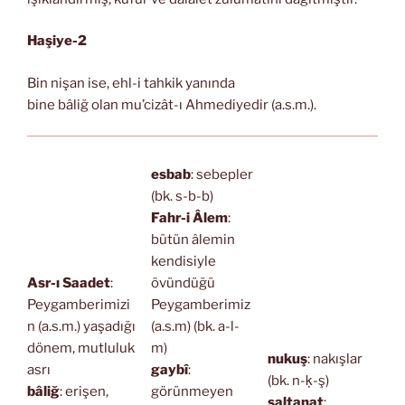
Haşiye-2
Bin nişan ise, ehl-i tahkik yanında
bine bâliğ olan mu’cizât-ı Ahmediyedir (a.s.m.).
esbab
: sebepler
(bk. s-b-b)
Fahr-i Âlem
:
bütün âlemin
kendisiyle
Asr-ı Saadet
:
övündüğü
Peygamberimizi
Peygamberimiz
n (a.s.m.) yaşadığı
(a.s.m) (bk. a-l-
dönem, mutluluk
m)
nukuş
: nakışlar
asrı
gaybî
:
(bk. n-ḳ-ş)
bâliğ
: erişen,
görünmeyen
saltanat
: