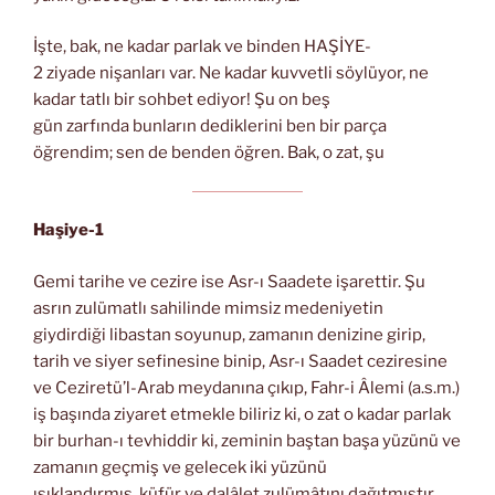
İşte, bak, ne kadar parlak ve binden HAŞİYE-
2 ziyade nişanları var. Ne kadar kuvvetli söylüyor, ne
kadar tatlı bir sohbet ediyor! Şu on beş
gün zarfında bunların dediklerini ben bir parça
öğrendim; sen de benden öğren. Bak, o zat, şu
Haşiye-1
Gemi tarihe ve cezire ise Asr-ı Saadete işarettir. Şu
asrın zulümatlı sahilinde mimsiz medeniyetin
giydirdiği libastan soyunup, zamanın denizine girip,
tarih ve siyer sefinesine binip, Asr-ı Saadet ceziresine
ve Ceziretü’l-Arab meydanına çıkıp, Fahr-i Âlemi (a.s.m.)
iş başında ziyaret etmekle biliriz ki, o zat o kadar parlak
bir burhan-ı tevhiddir ki, zeminin baştan başa yüzünü ve
zamanın geçmiş ve gelecek iki yüzünü
ışıklandırmış, küfür ve dalâlet zulümâtını dağıtmıştır.