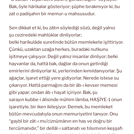
Bak, öyle hârikalar gösteriyor; şüphe bırakmıyor ki, bu
zat o padişahın bir memur-u mahsusudur.
Sen dikkat et ki, bu zâtın söylediği sözü, değil yalnız
şu ceziredeki mahlûklar dinliyorlar;
belki harikulâde suretinde bütün memlekete işittiriyor.
Çünkü, uzaktan uzağa herkes, buradaki nutkunu
işitmeye çalışıyor. Değil yalnız insanlar dinliyor; belki
hayvanlar da, hattâ bak, dağlar da onun getirdiği
emirlerini dinliyorlar ki, yerlerinden kımıldanıyorlar. Şu
ağaçlar, işaret ettiği yere gidiyorlar. Nerede istese su
çıkarıyor. Hattâ parmağını da bir âb-ı kevser memesi
gibi yapar; ondan âb-ı hayat içiriyor. Bak, şu
sarayın kubbe-i âlisinde mühim lâmba, HAŞİYE-1 onun
işaretiyle, bir iken ikileşiyor. Demek, bu memleket
bütün mevcudatıyla onun memuriyetini tanıyor. Onu
“gaybî bir zât-ı mu’ciznümânın en has ve doğru bir
tercümanıdır,” bir dellâl-ı saltanatı ve tılsımının keşşafı