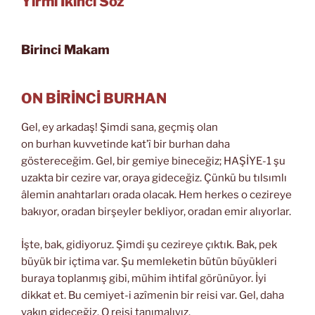
Yirmi İkinci Söz
Birinci Makam
ON BİRİNCİ BURHAN
Gel, ey arkadaş! Şimdi sana, geçmiş olan
on burhan kuvvetinde kat’î bir burhan daha
göstereceğim. Gel, bir gemiye bineceğiz; HAŞİYE-1 şu
uzakta bir cezire var, oraya gideceğiz. Çünkü bu tılsımlı
âlemin anahtarları orada olacak. Hem herkes o cezireye
bakıyor, oradan birşeyler bekliyor, oradan emir alıyorlar.
İşte, bak, gidiyoruz. Şimdi şu cezireye çıktık. Bak, pek
büyük bir içtima var. Şu memleketin bütün büyükleri
buraya toplanmış gibi, mühim ihtifal görünüyor. İyi
dikkat et. Bu cemiyet-i azîmenin bir reisi var. Gel, daha
yakın gideceğiz. O reisi tanımalıyız.