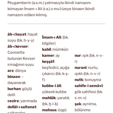
Peygamberin (a.s.m.) yatmasıyla ikindi namazını
kılmayan İmam-ı Ali (r.a.) o mu’cizeye binaen ikindi
namazını edâen kılmış.
âb-ı hayat
: hayat
İmam-ı Ali
: (bk.
suyu (bk. ḥ-y-y)
bilgiler)
âb-ı kevser
:
kabil
: mümkün
Cennette
kamer
: ay
nur
: ışık (bk. n-v-
bulunan Kevser
keşşâf
:
r)
ırmağının suyu
keşfedici, açığa
nuranî
: nurlu,
arz
: dünya
çıkarıcı (bk. k-ş-
ışıklı (bk. n-v-r)
binaen
: –
f)
nutk
: konuşma
dayanarak
kubbe-i âli
:
sahife-i semâvî
:
burhan
: güçlü
yüksek kubbe
gök sahifesi (bk.
delil
mahlûk
: yaratık
s-m-v)
cezire
: yarımada
(bk. ḫ-l-ḳ)
şak
: ayrılma,
dellâl-ı saltanat
:
mahsus
: özgü
bölünme