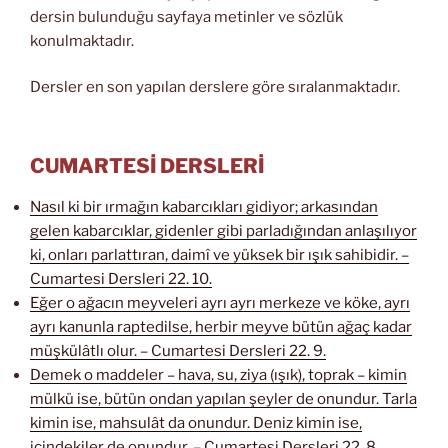
dersin bulunduğu sayfaya metinler ve sözlük
konulmaktadır.
Dersler en son yapılan derslere göre sıralanmaktadır.
CUMARTESİ DERSLERİ
Nasıl ki bir ırmağın kabarcıkları gidiyor; arkasından
gelen kabarcıklar, gidenler gibi parladığından anlaşılıyor
ki, onları parlattıran, daimî ve yüksek bir ışık sahibidir. –
Cumartesi Dersleri 22. 10.
Eğer o ağacın meyveleri ayrı ayrı merkeze ve köke, ayrı
ayrı kanunla raptedilse, herbir meyve bütün ağaç kadar
müşkülâtlı olur. – Cumartesi Dersleri 22. 9.
Demek o maddeler – hava, su, ziya (ışık), toprak – kimin
mülkü ise, bütün ondan yapılan şeyler de onundur. Tarla
kimin ise, mahsulât da onundur. Deniz kimin ise,
içindekiler de onundur. – Cumartesi Dersleri 22. 8.