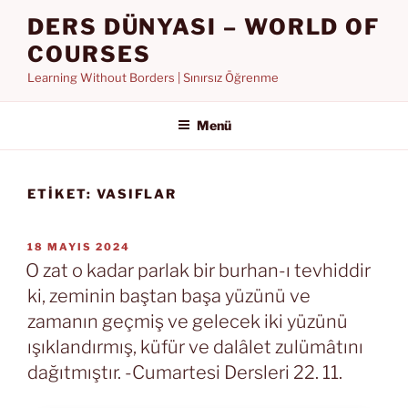
İçeriğe
DERS DÜNYASI – WORLD OF
geç
COURSES
Learning Without Borders | Sınırsız Öğrenme
Menü
ETIKET:
VASIFLAR
YAYIM
18 MAYIS 2024
TARIHI
O zat o kadar parlak bir burhan-ı tevhiddir
ki, zeminin baştan başa yüzünü ve
zamanın geçmiş ve gelecek iki yüzünü
ışıklandırmış, küfür ve dalâlet zulümâtını
dağıtmıştır. -Cumartesi Dersleri 22. 11.