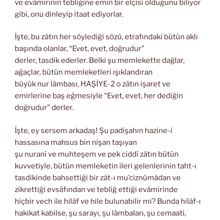
ve evâmirinin tebliğine emin bir elçisi olduğunu biliyor
gibi, onu dinleyip itaat ediyorlar.
İşte, bu zâtın her söylediği sözü, etrafındaki bütün aklı
başında olanlar, “Evet, evet, doğrudur”
derler, tasdik ederler. Belki şu memlekette dağlar,
ağaçlar, bütün memleketleri ışıklandıran
büyük nur lâmbası, HAŞİYE-2 o zâtın işaret ve
emirlerine baş eğmesiyle “Evet, evet, her dediğin
doğrudur” derler.
İşte, ey sersem arkadaş! Şu padişahın hazine-i
hassasına mahsus bin nişan taşıyan
şu nuranî ve muhteşem ve pek ciddî zâtın bütün
kuvvetiyle, bütün memleketin ileri gelenlerinin taht-ı
tasdikinde bahsettiği bir zât-ı mu’ciznümâdan ve
zikrettiği evsâfından ve tebliğ ettiği evâmirinde
hiçbir vech ile hilâf ve hile bulunabilir mi? Bunda hilâf-ı
hakikat kabilse, şu sarayı, şu lâmbaları, şu cemaati,