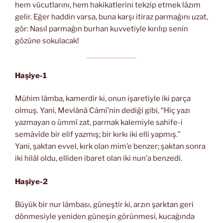
hem vücutlarını, hem hakikatlerini tekzip etmek lâzım
gelir. Eğer haddin varsa, buna karşı itiraz parmağını uzat,
gör: Nasıl parmağın burhan kuvvetiyle kırılıp senin
gözüne sokulacak!
Haşiye-1
Mühim lâmba, kamerdir ki, onun işaretiyle iki parça
olmuş. Yani, Mevlânâ Câmî’nin dediği gibi, “Hiç yazı
yazmayan o ümmî zat, parmak kalemiyle sahife-i
semâvîde bir elif yazmış; bir kırkı iki elli yapmış.”
Yani, şaktan evvel, kırk olan mim’e benzer; şaktan sonra
iki hilâl oldu, elliden ibaret olan iki nun’a benzedi.
Haşiye-2
Büyük bir nur lâmbası, güneştir ki, arzın şarktan geri
dönmesiyle yeniden güneşin görünmesi, kucağında