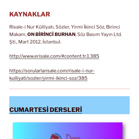
KAYNAKLAR
Risale-i Nur Külliyatı, Sözler, Yirmi İkinci Söz, Birinci
Makam,
ON BİRİNCİ BURHAN
, Söz Basım Yayın Ltd.
Şti., Mart 2012, İstanbul.
http://www.erisale.com/#content.tr.1.385
https://sorularlarisale.com/risale-i-nur-
kulliyati/sozler/yirmi-ikinci-soz/385
CUMARTESİ DERSLERİ