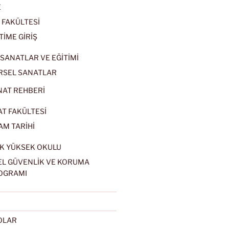
E
 FAKÜLTESİ
TİME GİRİŞ
SANATLAR VE EĞİTİMİ
RSEL SANATLAR
NAT REHBERİ
AT FAKÜLTESİ
AM TARİHİ
K YÜKSEK OKULU
EL GÜVENLİK VE KORUMA
OGRAMI
EOLAR