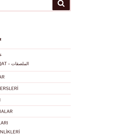
Ara
R
عرب
ALMULSAQAT – الملصقات
AR
ERSLERİ
I
MALAR
LARI
NLİKLERİ