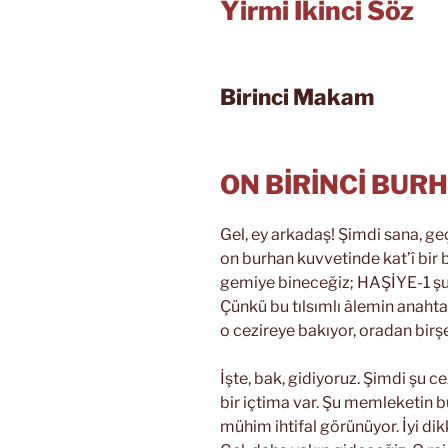
Yirmi İkinci Söz
Birinci Makam
ON BİRİNCİ BUR
Gel, ey arkadaş! Şimdi sana, g
on burhan kuvvetinde kat’î bir 
gemiye bineceğiz; HAŞİYE-1 şu u
Çünkü bu tılsımlı âlemin anaht
o cezireye bakıyor, oradan birşe
İşte, bak, gidiyoruz. Şimdi şu c
bir içtima var. Şu memleketin b
mühim ihtifal görünüyor. İyi dikk