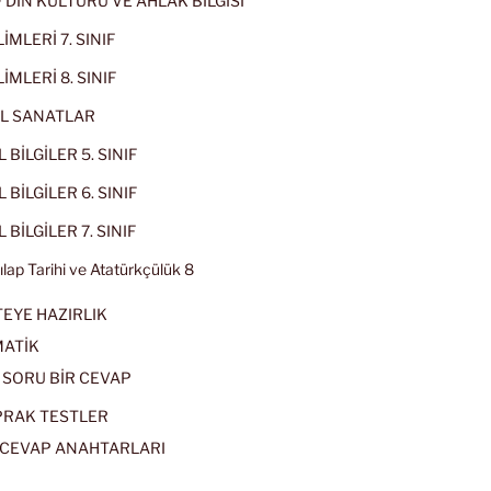
IF DİN KÜLTÜRÜ VE AHLAK BİLGİSİ
İMLERİ 7. SINIF
İMLERİ 8. SINIF
L SANATLAR
 BİLGİLER 5. SINIF
 BİLGİLER 6. SINIF
 BİLGİLER 7. SINIF
kılap Tarihi ve Atatürkçülük 8
EYE HAZIRLIK
ATİK
 SORU BİR CEVAP
PRAK TESTLER
CEVAP ANAHTARLARI