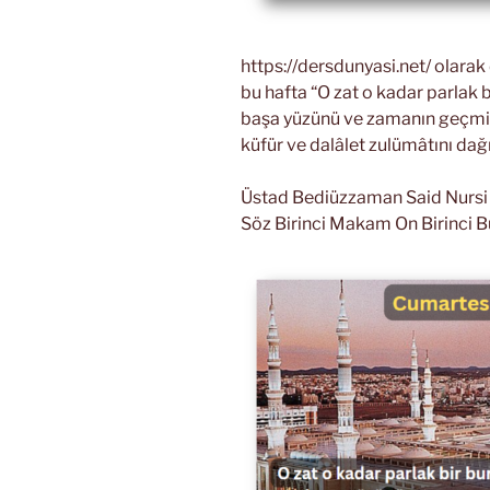
https://dersdunyasi.net/ olara
bu hafta “O zat o kadar parlak b
başa yüzünü ve zamanın geçmiş 
küfür ve dalâlet zulümâtını dağ
Üstad Bediüzzaman Said Nursi Ri
Söz Birinci Makam On Birinci B