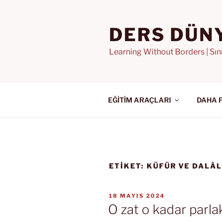
İçeriğe
geç
DERS DÜN
Learning Without Borders | Sı
EĞİTİM ARAÇLARI
DAHA 
ETIKET:
KÜFÜR VE DALÂ
YAYIM
18 MAYIS 2024
TARIHI
O zat o kadar parla