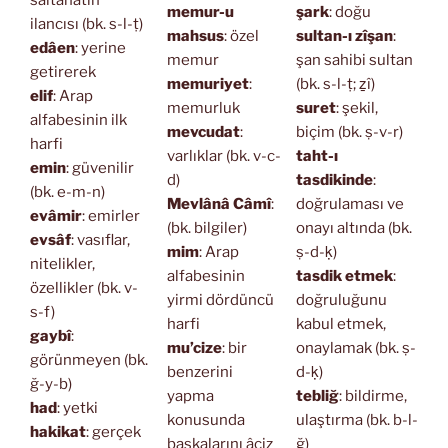
saltanatın
memur-u
şark
: doğu
ilancısı (bk. s-l-ṭ)
mahsus
: özel
sultan-ı zîşan
:
edâen
: yerine
memur
şan sahibi sultan
getirerek
memuriyet
:
(bk. s-l-ṭ; ẕî)
elif
: Arap
memurluk
suret
: şekil,
alfabesinin ilk
mevcudat
:
biçim (bk. ṣ-v-r)
harfi
varlıklar (bk. v-c-
taht-ı
emin
: güvenilir
d)
tasdikinde
:
(bk. e-m-n)
Mevlânâ Câmî
:
doğrulaması ve
evâmir
: emirler
(bk. bilgiler)
onayı altında (bk.
evsâf
: vasıflar,
mim
: Arap
ṣ-d-ḳ)
nitelikler,
alfabesinin
tasdik etmek
:
özellikler (bk. v-
yirmi dördüncü
doğruluğunu
s-f)
harfi
kabul etmek,
gaybî
:
mu’cize
: bir
onaylamak (bk. ṣ-
görünmeyen (bk.
benzerini
d-ḳ)
ğ-y-b)
yapma
tebliğ
: bildirme,
had
: yetki
konusunda
ulaştırma (bk. b-l-
hakikat
: gerçek
başkalarını âciz
ğ)