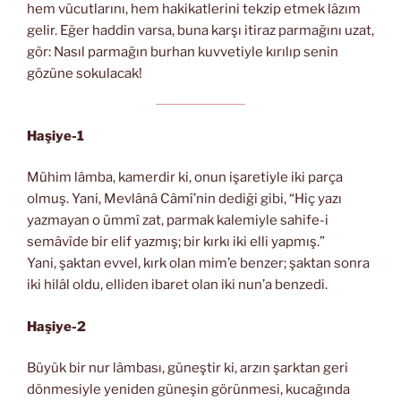
hem vücutlarını, hem hakikatlerini tekzip etmek lâzım
gelir. Eğer haddin varsa, buna karşı itiraz parmağını uzat,
gör: Nasıl parmağın burhan kuvvetiyle kırılıp senin
gözüne sokulacak!
Haşiye-1
Mühim lâmba, kamerdir ki, onun işaretiyle iki parça
olmuş. Yani, Mevlânâ Câmî’nin dediği gibi, “Hiç yazı
yazmayan o ümmî zat, parmak kalemiyle sahife-i
semâvîde bir elif yazmış; bir kırkı iki elli yapmış.”
Yani, şaktan evvel, kırk olan mim’e benzer; şaktan sonra
iki hilâl oldu, elliden ibaret olan iki nun’a benzedi.
Haşiye-2
Büyük bir nur lâmbası, güneştir ki, arzın şarktan geri
dönmesiyle yeniden güneşin görünmesi, kucağında