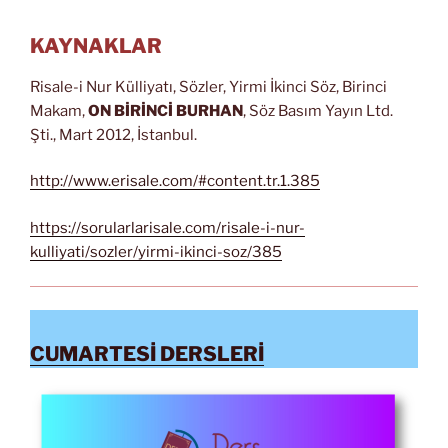
KAYNAKLAR
Risale-i Nur Külliyatı, Sözler, Yirmi İkinci Söz, Birinci
Makam,
ON BİRİNCİ BURHAN
, Söz Basım Yayın Ltd.
Şti., Mart 2012, İstanbul.
http://www.erisale.com/#content.tr.1.385
https://sorularlarisale.com/risale-i-nur-
kulliyati/sozler/yirmi-ikinci-soz/385
CUMARTESİ DERSLERİ