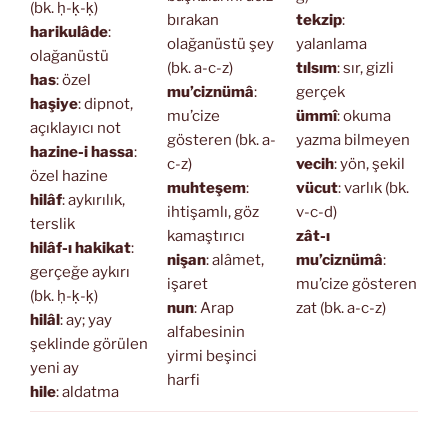
(bk. ḥ-ḳ-ḳ)
bırakan
tekzip
:
harikulâde
:
olağanüstü şey
yalanlama
olağanüstü
(bk. a-c-z)
tılsım
: sır, gizli
has
: özel
mu’ciznümâ
:
gerçek
haşiye
: dipnot,
mu’cize
ümmî
: okuma
açıklayıcı not
gösteren (bk. a-
yazma bilmeyen
hazine-i hassa
:
c-z)
vecih
: yön, şekil
özel hazine
muhteşem
:
vücut
: varlık (bk.
hilâf
: aykırılık,
ihtişamlı, göz
v-c-d)
terslik
kamaştırıcı
zât-ı
hilâf-ı hakikat
:
nişan
: alâmet,
mu’ciznümâ
:
gerçeğe aykırı
işaret
mu’cize gösteren
(bk. ḥ-ḳ-ḳ)
nun
: Arap
zat (bk. a-c-z)
hilâl
: ay; yay
alfabesinin
şeklinde görülen
yirmi beşinci
yeni ay
harfi
hile
: aldatma