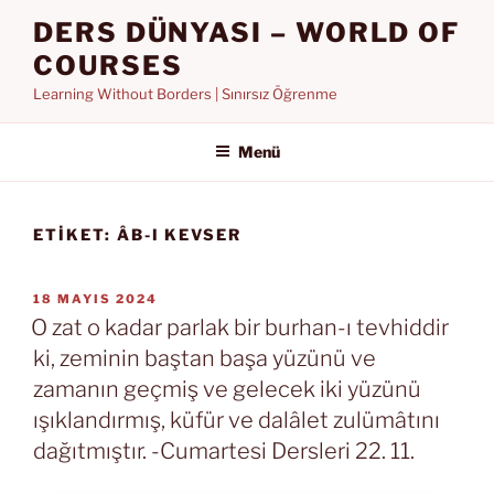
İçeriğe
DERS DÜNYASI – WORLD OF
geç
COURSES
Learning Without Borders | Sınırsız Öğrenme
Menü
ETIKET:
ÂB-I KEVSER
YAYIM
18 MAYIS 2024
TARIHI
O zat o kadar parlak bir burhan-ı tevhiddir
ki, zeminin baştan başa yüzünü ve
zamanın geçmiş ve gelecek iki yüzünü
ışıklandırmış, küfür ve dalâlet zulümâtını
dağıtmıştır. -Cumartesi Dersleri 22. 11.