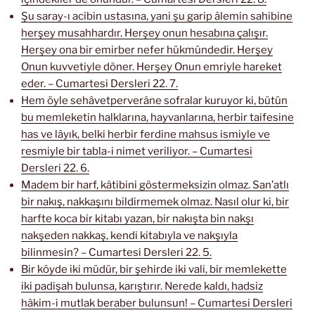
Şu saray-ı acibin ustasına, yani şu garip âlemin sahibine
herşey musahhardır. Herşey onun hesabına çalışır.
Herşey ona bir emirber nefer hükmündedir. Herşey
Onun kuvvetiyle döner. Herşey Onun emriyle hareket
eder. – Cumartesi Dersleri 22. 7.
Hem öyle sehâvetperverâne sofralar kuruyor ki, bütün
bu memleketin halklarına, hayvanlarına, herbir taifesine
has ve lâyık, belki herbir ferdine mahsus ismiyle ve
resmiyle bir tabla-i nimet veriliyor. – Cumartesi
Dersleri 22. 6.
Madem bir harf, kâtibini göstermeksizin olmaz. San’atlı
bir nakış, nakkaşını bildirmemek olmaz. Nasıl olur ki, bir
harfte koca bir kitabı yazan, bir nakışta bin nakşı
nakşeden nakkaş, kendi kitabıyla ve nakşıyla
bilinmesin? – Cumartesi Dersleri 22. 5.
Bir köyde iki müdür, bir şehirde iki vali, bir memlekette
iki padişah bulunsa, karıştırır. Nerede kaldı, hadsiz
hâkim-i mutlak beraber bulunsun! – Cumartesi Dersleri