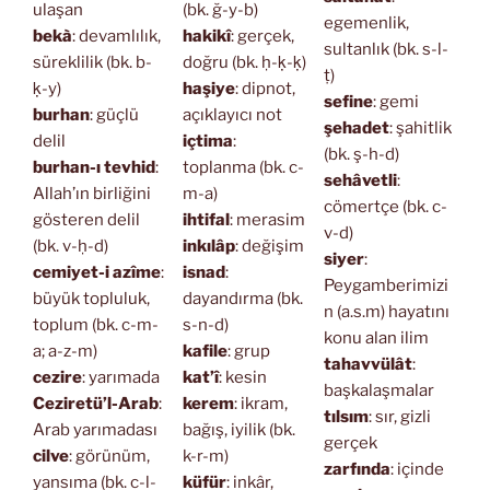
ulaşan
(bk. ğ-y-b)
egemenlik,
bekà
: devamlılık,
hakikî
: gerçek,
sultanlık (bk. s-l-
süreklilik (bk. b-
doğru (bk. ḥ-ḳ-ḳ)
ṭ)
ḳ-y)
haşiye
: dipnot,
sefine
: gemi
burhan
: güçlü
açıklayıcı not
şehadet
: şahitlik
delil
içtima
:
(bk. ş-h-d)
burhan-ı tevhid
:
toplanma (bk. c-
sehâvetli
:
Allah’ın birliğini
m-a)
cömertçe (bk. c-
gösteren delil
ihtifal
: merasim
v-d)
(bk. v-ḥ-d)
inkılâp
: değişim
siyer
:
cemiyet-i azîme
:
isnad
:
Peygamberimizi
büyük topluluk,
dayandırma (bk.
n (a.s.m) hayatını
toplum (bk. c-m-
s-n-d)
konu alan ilim
a; a-z-m)
kafile
: grup
tahavvülât
:
cezire
: yarımada
kat’î
: kesin
başkalaşmalar
Ceziretü’l-Arab
:
kerem
: ikram,
tılsım
: sır, gizli
Arab yarımadası
bağış, iyilik (bk.
gerçek
cilve
: görünüm,
k-r-m)
zarfında
: içinde
yansıma (bk. c-l-
küfür
: inkâr,