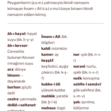
Peygamberin (a.s.m.) yatmasıyla ikindi namazını
kılmayan İmam-ı Ali (r.a.) o mu’cizeye binaen ikindi
namazını edâen kılmış.
âb-ı hayat
: hayat
İmam-ı Ali
: (bk.
suyu (bk. ḥ-y-y)
bilgiler)
âb-ı kevser
:
kabil
: mümkün
Cennette
kamer
: ay
nur
: ışık (bk. n-v-
bulunan Kevser
keşşâf
:
r)
ırmağının suyu
keşfedici, açığa
nuranî
: nurlu,
arz
: dünya
çıkarıcı (bk. k-ş-
ışıklı (bk. n-v-r)
binaen
: –
f)
nutk
: konuşma
dayanarak
kubbe-i âli
:
sahife-i semâvî
:
burhan
: güçlü
yüksek kubbe
gök sahifesi (bk.
delil
mahlûk
: yaratık
s-m-v)
cezire
: yarımada
(bk. ḫ-l-ḳ)
şak
: ayrılma,
dellâl-ı saltanat
:
mahsus
: özgü
bölünme