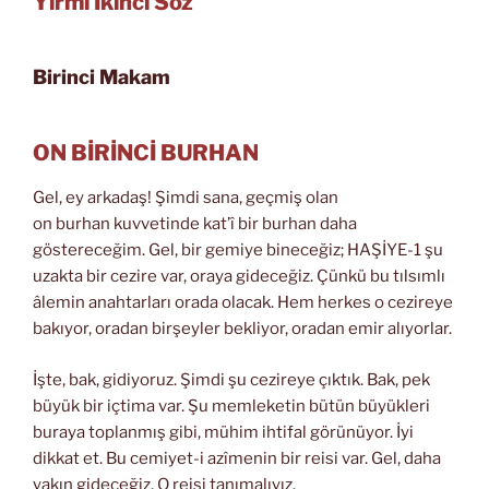
Yirmi İkinci Söz
Birinci Makam
ON BİRİNCİ BURHAN
Gel, ey arkadaş! Şimdi sana, geçmiş olan
on burhan kuvvetinde kat’î bir burhan daha
göstereceğim. Gel, bir gemiye bineceğiz; HAŞİYE-1 şu
uzakta bir cezire var, oraya gideceğiz. Çünkü bu tılsımlı
âlemin anahtarları orada olacak. Hem herkes o cezireye
bakıyor, oradan birşeyler bekliyor, oradan emir alıyorlar.
İşte, bak, gidiyoruz. Şimdi şu cezireye çıktık. Bak, pek
büyük bir içtima var. Şu memleketin bütün büyükleri
buraya toplanmış gibi, mühim ihtifal görünüyor. İyi
dikkat et. Bu cemiyet-i azîmenin bir reisi var. Gel, daha
yakın gideceğiz. O reisi tanımalıyız.