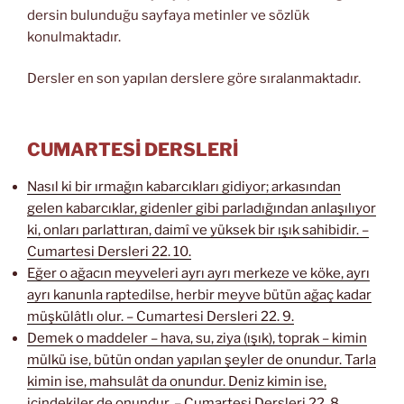
dersin bulunduğu sayfaya metinler ve sözlük
konulmaktadır.
Dersler en son yapılan derslere göre sıralanmaktadır.
CUMARTESİ DERSLERİ
Nasıl ki bir ırmağın kabarcıkları gidiyor; arkasından
gelen kabarcıklar, gidenler gibi parladığından anlaşılıyor
ki, onları parlattıran, daimî ve yüksek bir ışık sahibidir. –
Cumartesi Dersleri 22. 10.
Eğer o ağacın meyveleri ayrı ayrı merkeze ve köke, ayrı
ayrı kanunla raptedilse, herbir meyve bütün ağaç kadar
müşkülâtlı olur. – Cumartesi Dersleri 22. 9.
Demek o maddeler – hava, su, ziya (ışık), toprak – kimin
mülkü ise, bütün ondan yapılan şeyler de onundur. Tarla
kimin ise, mahsulât da onundur. Deniz kimin ise,
içindekiler de onundur. – Cumartesi Dersleri 22. 8.