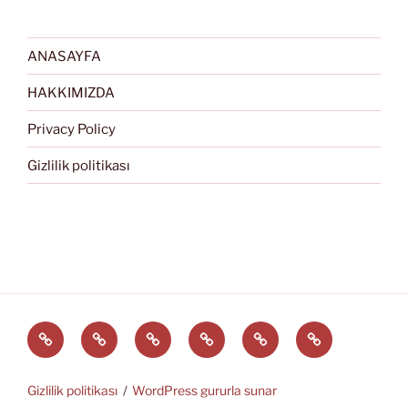
ANASAYFA
HAKKIMIZDA
Privacy Policy
Gizlilik politikası
Türkçe
English
Svenska
العربية
中
EĞİTİM
文
ARAÇLARI
(中
Gizlilik politikası
WordPress gururla sunar
国)