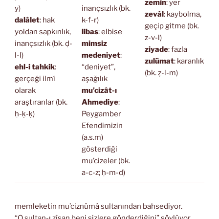
zemin
: yer
y)
inançsızlık (bk.
zevâl
: kaybolma,
dalâlet
: hak
k-f-r)
geçip gitme (bk.
yoldan sapkınlık,
libas
: elbise
z-v-l)
inançsızlık (bk. ḍ-
mimsiz
ziyade
: fazla
l-l)
medeniyet
:
zulümat
: karanlık
ehl-i tahkik
:
“deniyet”,
(bk. ẓ-l-m)
gerçeği ilmî
aşağılık
olarak
mu’cizât-ı
araştıranlar (bk.
Ahmediye
:
ḥ-ḳ-ḳ)
Peygamber
Efendimizin
(a.s.m)
gösterdiği
mu’cizeler (bk.
a-c-z; ḥ-m-d)
memleketin mu’ciznümâ sultanından bahsediyor.
“O sultan-ı zîşan beni sizlere gönderdiğini” söylüyor.