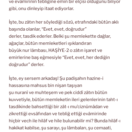
ve evâmirinin tebliğine emin bir elçisi olduğunu biliyor
gibi, onu dinleyip itaat ediyorlar.
İşte, bu zâtın her söylediği sözü, etrafındaki bütün aklı
başında olanlar, “Evet, evet, doğrudur”
derler, tasdik ederler. Belki şu memlekette dağlar,
ağaçlar, bütün memleketleri ışıklandıran
büyük nur lâmbası, HAŞİYE-2 o zâtın işaret ve
emirlerine baş eğmesiyle “Evet, evet, her dediğin
doğrudur” derler.
İşte, ey sersem arkadaş! Şu padişahın hazine-i
hassasına mahsus bin nişan taşıyan
şu nuranî ve muhteşem ve pek ciddî zâtın bütün
kuvvetiyle, bütün memleketin ileri gelenlerinin taht-ı
tasdikinde bahsettiği bir zât-ı mu’ciznümâdan ve
zikrettiği evsâfından ve tebliğ ettiği evâmirinde
hiçbir vech ile hilâf ve hile bulunabilir mi? Bunda hilâf-ı
hakikat kabilse, şu sarayı, şu lâmbaları, şu cemaati,