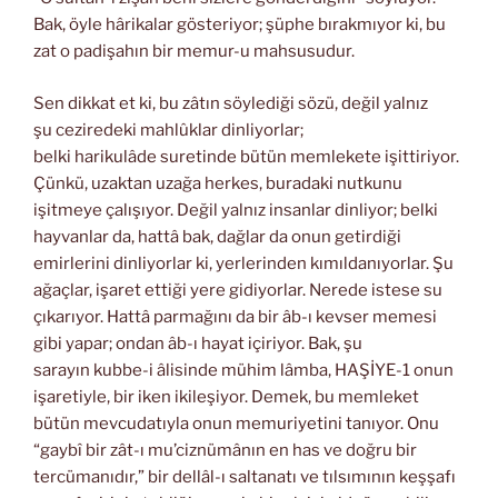
Bak, öyle hârikalar gösteriyor; şüphe bırakmıyor ki, bu
zat o padişahın bir memur-u mahsusudur.
Sen dikkat et ki, bu zâtın söylediği sözü, değil yalnız
şu ceziredeki mahlûklar dinliyorlar;
belki harikulâde suretinde bütün memlekete işittiriyor.
Çünkü, uzaktan uzağa herkes, buradaki nutkunu
işitmeye çalışıyor. Değil yalnız insanlar dinliyor; belki
hayvanlar da, hattâ bak, dağlar da onun getirdiği
emirlerini dinliyorlar ki, yerlerinden kımıldanıyorlar. Şu
ağaçlar, işaret ettiği yere gidiyorlar. Nerede istese su
çıkarıyor. Hattâ parmağını da bir âb-ı kevser memesi
gibi yapar; ondan âb-ı hayat içiriyor. Bak, şu
sarayın kubbe-i âlisinde mühim lâmba, HAŞİYE-1 onun
işaretiyle, bir iken ikileşiyor. Demek, bu memleket
bütün mevcudatıyla onun memuriyetini tanıyor. Onu
“gaybî bir zât-ı mu’ciznümânın en has ve doğru bir
tercümanıdır,” bir dellâl-ı saltanatı ve tılsımının keşşafı