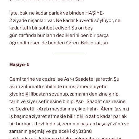
İşte, bak, ne kadar parlak ve binden HAŞİYE-
2 ziyade nişanları var. Ne kadar kuvvetli söylüyor, ne
kadar tatlı bir sohbet ediyor! Şu on beş
gün zarfında bunların dediklerini ben bir parça
öğrendim; sen de benden öğren. Bak, o zat, şu
Haşiye-1
Gemi tarihe ve cezire ise Asr-ı Saadete işarettir. Şu
asrın zulümatlı sahilinde mimsiz medeniyetin
giydirdiği libastan soyunup, zamanın denizine girip,
tarih ve siyer sefinesine binip, Asr-ı Saadet ceziresine
ve Ceziretü’l-Arab meydanına çıkıp, Fahr-i Âlemi (a.s.m.)
iş başında ziyaret etmekle biliriz ki, o zat o kadar parlak
bir burhan-ı tevhiddir ki, zeminin baştan başa yüzünü ve
zamanın geçmiş ve gelecek iki yüzünü
ışıklandırmış, küfür ve dalâlet zulümâtını dağıtmıştır.