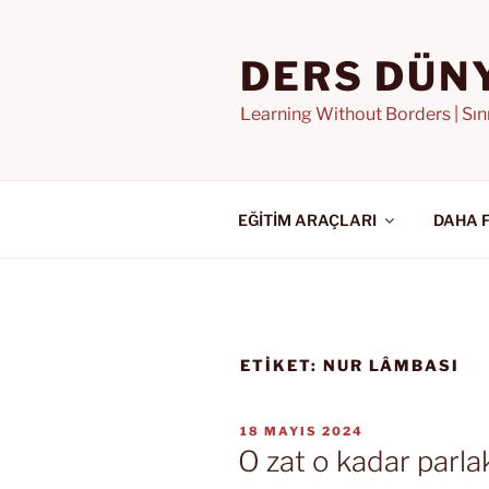
İçeriğe
geç
DERS DÜN
Learning Without Borders | Sı
EĞİTİM ARAÇLARI
DAHA 
ETIKET:
NUR LÂMBASI
YAYIM
18 MAYIS 2024
TARIHI
O zat o kadar parla