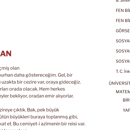
8. SIN
FEN BİL
FEN BİL
GÖRSE
SOSYAL
SOSYAL
HAN
SOSYAL
eçmiş olan
T. C. İn
burhan daha göstereceğim. Gel, bir
zakta bir cezire var, oraya gideceğiz.
ÜNİVERSİT
arları orada olacak. Hem herkes
MATEM
yler bekliyor, oradan emir alıyorlar.
BİR
ezireye çıktık. Bak, pek büyük
YA
ütün büyükleri buraya toplanmış gibi,
at et. Bu cemiyet-i azîmenin bir reisi var.