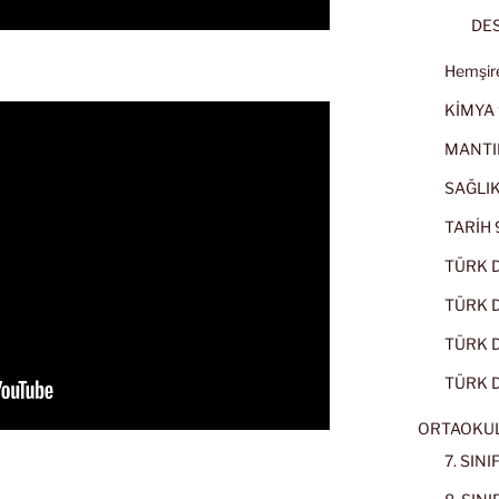
DES
Hemşire
KİMYA 
MANTI
SAĞLIK
TARİH 9
TÜRK D
TÜRK Dİ
TÜRK Dİ
TÜRK D
ORTAOKU
7. SIN