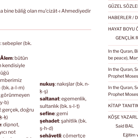
GÜZEL SÖZLE
nda bine bâliğ olan mu’cizât-ı Ahmediyedir
HABERLER / 
HAYAT BOYU
GENÇLİK 
b
: sebepler (bk.
In the Quran, 
i Âlem
: bütün
be peace), Mary
 kendisiyle
In the Quran, S
düğü
Prophet Moses 
mberimiz
nukuş
: nakışlar (bk. n-
) (bk. a-l-m)
In the Quran, S
ḳ-ş)
Prophet Moses
: görünmeyen
saltanat
: egemenlik,
-y-b)
KİTAP TANITI
sultanlık (bk. s-l-ṭ)
î
: gerçek, doğru
sefine
: gemi
ḳ-ḳ)
KÖŞE YAZARL
şehadet
: şahitlik (bk.
e
: dipnot,
Said BAL
ş-h-d)
yıcı not
Eğitim 
sehâvetli
: cömertçe