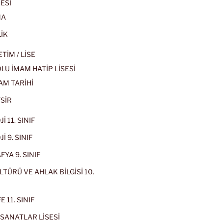
ESİ
MA
İK
İM / LİSE
U İMAM HATİP LİSESİ
AM TARİHİ
SİR
İ 11. SINIF
İ 9. SINIF
YA 9. SINIF
LTÜRÜ VE AHLAK BİLGİSİ 10.
 11. SINIF
SANATLAR LİSESİ