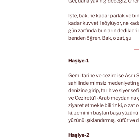
Gel, daha yakın gideceğiz. O reis
İşte, bak, ne kadar parlak ve b
kadar kuvvetli söylüyor, ne kada
gün zarfında bunların dedikleri
benden öğren. Bak, o zat, şu
Haşiye-1
Gemi tarihe ve cezire ise Asr-ı S
sahilinde mimsiz medeniyetin g
denizine girip, tarih ve siyer se
ve Ceziretü’l-Arab meydanına çık
ziyaret etmekle biliriz ki, o zat
ki, zeminin baştan başa yüzünü
yüzünü ışıklandırmış, küfür ve d
Haşiye-2