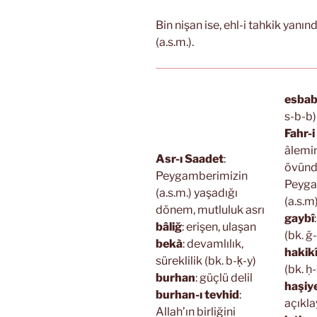
Bin nişan ise, ehl-i tahkik yanı
(a.s.m.).
esba
s-b-b)
Fahr-
âlemin
Asr-ı Saadet
:
övün
Peygamberimizin
Peyga
(a.s.m.) yaşadığı
(a.s.m
dönem, mutluluk asrı
gaybî
bâliğ
: erişen, ulaşan
(bk. ğ
bekà
: devamlılık,
hakik
süreklilik (bk. b-ḳ-y)
(bk. ḥ-
burhan
: güçlü delil
haşiy
burhan-ı tevhid
:
açıkla
Allah’ın birliğini