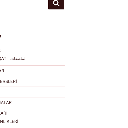
Ara
R
عرب
ALMULSAQAT – الملصقات
AR
ERSLERİ
I
MALAR
LARI
NLİKLERİ