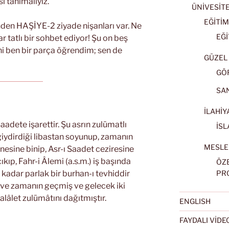
i tanımalıyız.
ÜNİVESİT
EĞİTİM
inden HAŞİYE-2 ziyade nişanları var. Ne
EĞİ
r tatlı bir sohbet ediyor! Şu on beş
ni ben bir parça öğrendim; sen de
GÜZEL 
GÖ
SA
İLAHİY
aadete işarettir. Şu asrın zulümatlı
İSL
iydirdiği libastan soyunup, zamanın
MESLE
finesine binip, Asr-ı Saadet ceziresine
ıp, Fahr-i Âlemi (a.s.m.) iş başında
ÖZ
 o kadar parlak bir burhan-ı tevhiddir
PR
 ve zamanın geçmiş ve gelecek iki
alâlet zulümâtını dağıtmıştır.
ENGLISH
FAYDALI VİD