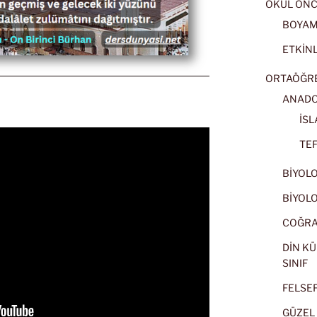
OKUL ÖNC
BOYA
ETKİNL
ORTAÖĞRET
ANADOL
İSL
TEF
BİYOLOJ
BİYOLOJ
COĞRAF
DİN KÜ
SINIF
FELSEFE
GÜZEL 