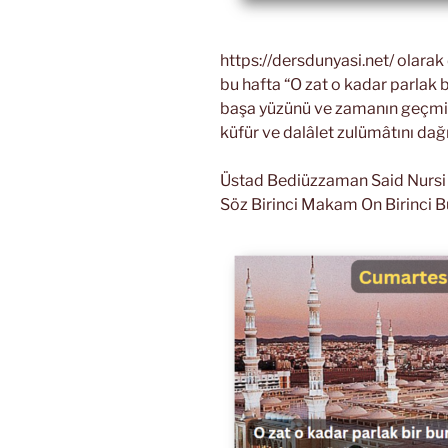
https://dersdunyasi.net/ olara
bu hafta “O zat o kadar parlak b
başa yüzünü ve zamanın geçmiş 
küfür ve dalâlet zulümâtını dağ
Üstad Bediüzzaman Said Nursi Ri
Söz Birinci Makam On Birinci B