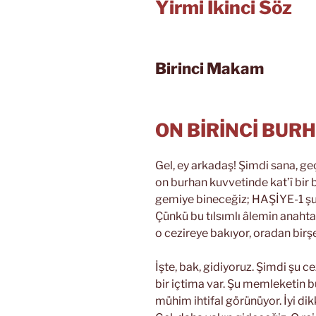
Yirmi İkinci Söz
Birinci Makam
ON BİRİNCİ BUR
Gel, ey arkadaş! Şimdi sana, g
on burhan kuvvetinde kat’î bir 
gemiye bineceğiz; HAŞİYE-1 şu u
Çünkü bu tılsımlı âlemin anaht
o cezireye bakıyor, oradan birşe
İşte, bak, gidiyoruz. Şimdi şu c
bir içtima var. Şu memleketin b
mühim ihtifal görünüyor. İyi dikk