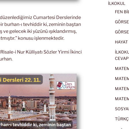
İLKOKUL
FEN BİL
k düzenlediğimiz Cumartesi Derslerinde
GÖRSEL
ir burhan-ı tevhiddir ki, zeminin baştan
ve gelecek iki yüzünü ışıklandırmış,
GÖRSEL
ıtmıştır.” konusu işlenmektedir.
HAYAT B
sale-i Nur Külliyatı Sözler Yirmi İkinci
İLKOKU
CEVAP
urhan.
MATEMA
MATEMA
MATEMA
MATEMA
SOSYAL
TÜRKÇE