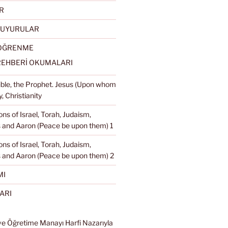
R
DUYURULAR
 ÖĞRENME
REHBERİ OKUMALARI
Bible, the Prophet. Jesus (Upon whom
, Christianity
ons of Israel, Torah, Judaism,
and Aaron (Peace be upon them) 1
ons of Israel, Torah, Judaism,
 and Aaron (Peace be upon them) 2
MI
ARI
ve Öğretime Manayı Harfi Nazarıyla