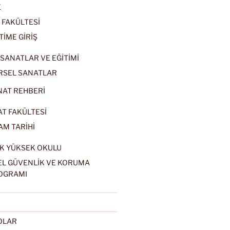
E
 FAKÜLTESİ
TİME GİRİŞ
SANATLAR VE EĞİTİMİ
RSEL SANATLAR
NAT REHBERİ
AT FAKÜLTESİ
AM TARİHİ
K YÜKSEK OKULU
EL GÜVENLİK VE KORUMA
OGRAMI
EOLAR