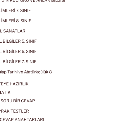
IF DİN KÜLTÜRÜ VE AHLAK BİLGİSİ
İMLERİ 7. SINIF
İMLERİ 8. SINIF
L SANATLAR
 BİLGİLER 5. SINIF
 BİLGİLER 6. SINIF
 BİLGİLER 7. SINIF
kılap Tarihi ve Atatürkçülük 8
EYE HAZIRLIK
ATİK
 SORU BİR CEVAP
PRAK TESTLER
CEVAP ANAHTARLARI