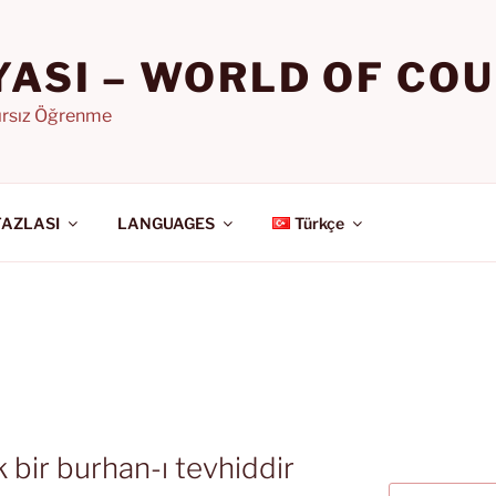
YASI – WORLD OF CO
nırsız Öğrenme
FAZLASI
LANGUAGES
Türkçe
k bir burhan-ı tevhiddir
Ara: