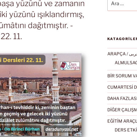
 başa yüzünü ve zamanın
ki yüzünü ışıklandırmış,
ümâtını dağıtmıştır. -
22. 11.
KATAGORİLE
ARAPÇA / ى
BİR SORUM V
CUMARTESİ D
DAHA FAZLAS
DİĞER ÇALIŞ
EĞİTİM ARAÇ
DERS ETKİ