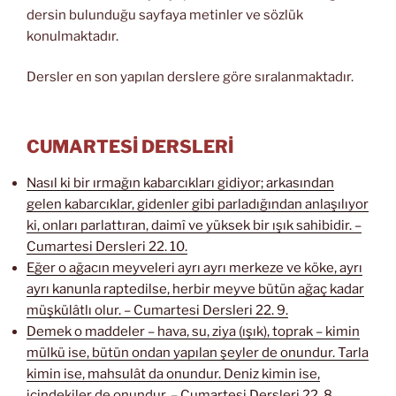
dersin bulunduğu sayfaya metinler ve sözlük
konulmaktadır.
Dersler en son yapılan derslere göre sıralanmaktadır.
CUMARTESİ DERSLERİ
Nasıl ki bir ırmağın kabarcıkları gidiyor; arkasından
gelen kabarcıklar, gidenler gibi parladığından anlaşılıyor
ki, onları parlattıran, daimî ve yüksek bir ışık sahibidir. –
Cumartesi Dersleri 22. 10.
Eğer o ağacın meyveleri ayrı ayrı merkeze ve köke, ayrı
ayrı kanunla raptedilse, herbir meyve bütün ağaç kadar
müşkülâtlı olur. – Cumartesi Dersleri 22. 9.
Demek o maddeler – hava, su, ziya (ışık), toprak – kimin
mülkü ise, bütün ondan yapılan şeyler de onundur. Tarla
kimin ise, mahsulât da onundur. Deniz kimin ise,
içindekiler de onundur. – Cumartesi Dersleri 22. 8.