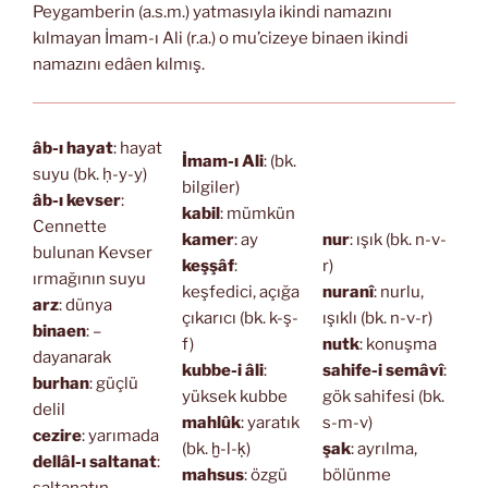
Peygamberin (a.s.m.) yatmasıyla ikindi namazını
kılmayan İmam-ı Ali (r.a.) o mu’cizeye binaen ikindi
namazını edâen kılmış.
âb-ı hayat
: hayat
İmam-ı Ali
: (bk.
suyu (bk. ḥ-y-y)
bilgiler)
âb-ı kevser
:
kabil
: mümkün
Cennette
kamer
: ay
nur
: ışık (bk. n-v-
bulunan Kevser
keşşâf
:
r)
ırmağının suyu
keşfedici, açığa
nuranî
: nurlu,
arz
: dünya
çıkarıcı (bk. k-ş-
ışıklı (bk. n-v-r)
binaen
: –
f)
nutk
: konuşma
dayanarak
kubbe-i âli
:
sahife-i semâvî
:
burhan
: güçlü
yüksek kubbe
gök sahifesi (bk.
delil
mahlûk
: yaratık
s-m-v)
cezire
: yarımada
(bk. ḫ-l-ḳ)
şak
: ayrılma,
dellâl-ı saltanat
:
mahsus
: özgü
bölünme