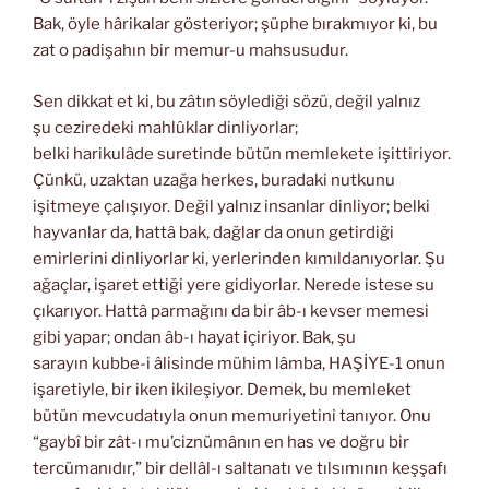
Bak, öyle hârikalar gösteriyor; şüphe bırakmıyor ki, bu
zat o padişahın bir memur-u mahsusudur.
Sen dikkat et ki, bu zâtın söylediği sözü, değil yalnız
şu ceziredeki mahlûklar dinliyorlar;
belki harikulâde suretinde bütün memlekete işittiriyor.
Çünkü, uzaktan uzağa herkes, buradaki nutkunu
işitmeye çalışıyor. Değil yalnız insanlar dinliyor; belki
hayvanlar da, hattâ bak, dağlar da onun getirdiği
emirlerini dinliyorlar ki, yerlerinden kımıldanıyorlar. Şu
ağaçlar, işaret ettiği yere gidiyorlar. Nerede istese su
çıkarıyor. Hattâ parmağını da bir âb-ı kevser memesi
gibi yapar; ondan âb-ı hayat içiriyor. Bak, şu
sarayın kubbe-i âlisinde mühim lâmba, HAŞİYE-1 onun
işaretiyle, bir iken ikileşiyor. Demek, bu memleket
bütün mevcudatıyla onun memuriyetini tanıyor. Onu
“gaybî bir zât-ı mu’ciznümânın en has ve doğru bir
tercümanıdır,” bir dellâl-ı saltanatı ve tılsımının keşşafı