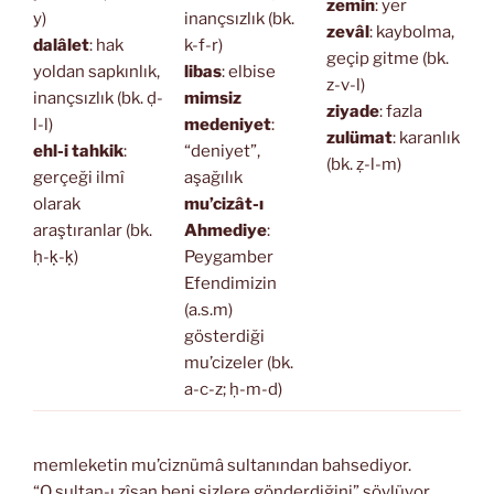
zemin
: yer
y)
inançsızlık (bk.
zevâl
: kaybolma,
dalâlet
: hak
k-f-r)
geçip gitme (bk.
yoldan sapkınlık,
libas
: elbise
z-v-l)
inançsızlık (bk. ḍ-
mimsiz
ziyade
: fazla
l-l)
medeniyet
:
zulümat
: karanlık
ehl-i tahkik
:
“deniyet”,
(bk. ẓ-l-m)
gerçeği ilmî
aşağılık
olarak
mu’cizât-ı
araştıranlar (bk.
Ahmediye
:
ḥ-ḳ-ḳ)
Peygamber
Efendimizin
(a.s.m)
gösterdiği
mu’cizeler (bk.
a-c-z; ḥ-m-d)
memleketin mu’ciznümâ sultanından bahsediyor.
“O sultan-ı zîşan beni sizlere gönderdiğini” söylüyor.