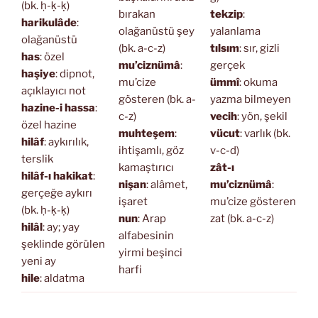
(bk. ḥ-ḳ-ḳ)
bırakan
tekzip
:
harikulâde
:
olağanüstü şey
yalanlama
olağanüstü
(bk. a-c-z)
tılsım
: sır, gizli
has
: özel
mu’ciznümâ
:
gerçek
haşiye
: dipnot,
mu’cize
ümmî
: okuma
açıklayıcı not
gösteren (bk. a-
yazma bilmeyen
hazine-i hassa
:
c-z)
vecih
: yön, şekil
özel hazine
muhteşem
:
vücut
: varlık (bk.
hilâf
: aykırılık,
ihtişamlı, göz
v-c-d)
terslik
kamaştırıcı
zât-ı
hilâf-ı hakikat
:
nişan
: alâmet,
mu’ciznümâ
:
gerçeğe aykırı
işaret
mu’cize gösteren
(bk. ḥ-ḳ-ḳ)
nun
: Arap
zat (bk. a-c-z)
hilâl
: ay; yay
alfabesinin
şeklinde görülen
yirmi beşinci
yeni ay
harfi
hile
: aldatma