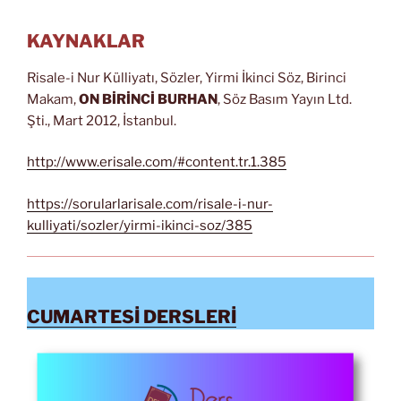
KAYNAKLAR
Risale-i Nur Külliyatı, Sözler, Yirmi İkinci Söz, Birinci
Makam,
ON BİRİNCİ BURHAN
, Söz Basım Yayın Ltd.
Şti., Mart 2012, İstanbul.
http://www.erisale.com/#content.tr.1.385
https://sorularlarisale.com/risale-i-nur-
kulliyati/sozler/yirmi-ikinci-soz/385
CUMARTESİ DERSLERİ