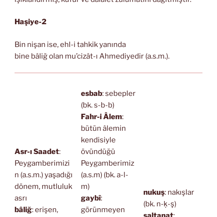
Haşiye-2
Bin nişan ise, ehl-i tahkik yanında
bine bâliğ olan mu’cizât-ı Ahmediyedir (a.s.m.).
esbab
: sebepler
(bk. s-b-b)
Fahr-i Âlem
:
bütün âlemin
kendisiyle
Asr-ı Saadet
:
övündüğü
Peygamberimizi
Peygamberimiz
n (a.s.m.) yaşadığı
(a.s.m) (bk. a-l-
dönem, mutluluk
m)
nukuş
: nakışlar
asrı
gaybî
:
(bk. n-ḳ-ş)
bâliğ
: erişen,
görünmeyen
saltanat
: