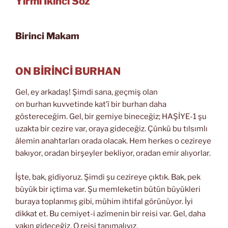
Yirmi İkinci Söz
Birinci Makam
ON BİRİNCİ BURHAN
Gel, ey arkadaş! Şimdi sana, geçmiş olan
on burhan kuvvetinde kat’î bir burhan daha
göstereceğim. Gel, bir gemiye bineceğiz; HAŞİYE-1 şu
uzakta bir cezire var, oraya gideceğiz. Çünkü bu tılsımlı
âlemin anahtarları orada olacak. Hem herkes o cezireye
bakıyor, oradan birşeyler bekliyor, oradan emir alıyorlar.
İşte, bak, gidiyoruz. Şimdi şu cezireye çıktık. Bak, pek
büyük bir içtima var. Şu memleketin bütün büyükleri
buraya toplanmış gibi, mühim ihtifal görünüyor. İyi
dikkat et. Bu cemiyet-i azîmenin bir reisi var. Gel, daha
yakın gideceğiz. O reisi tanımalıyız.