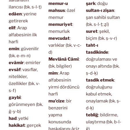
saltanatın
memur-u
şark
: doğu
ilancısı (bk. s-l-ṭ)
mahsus
: özel
sultan-ı zîşan
:
edâen
: yerine
memur
şan sahibi sultan
getirerek
memuriyet
:
(bk. s-l-ṭ; ẕî)
elif
: Arap
memurluk
suret
: şekil,
alfabesinin ilk
mevcudat
:
biçim (bk. ṣ-v-r)
harfi
varlıklar (bk. v-c-
taht-ı
emin
: güvenilir
d)
tasdikinde
:
(bk. e-m-n)
Mevlânâ Câmî
:
doğrulaması ve
evâmir
: emirler
(bk. bilgiler)
onayı altında (bk.
evsâf
: vasıflar,
mim
: Arap
ṣ-d-ḳ)
nitelikler,
alfabesinin
tasdik etmek
:
özellikler (bk. v-
yirmi dördüncü
doğruluğunu
s-f)
harfi
kabul etmek,
gaybî
:
mu’cize
: bir
onaylamak (bk. ṣ-
görünmeyen (bk.
benzerini
d-ḳ)
ğ-y-b)
yapma
tebliğ
: bildirme,
had
: yetki
konusunda
ulaştırma (bk. b-l-
hakikat
: gerçek
başkalarını âciz
ğ)