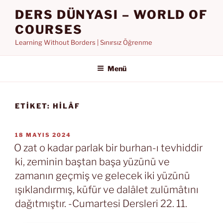
İçeriğe
DERS DÜNYASI – WORLD OF
geç
COURSES
Learning Without Borders | Sınırsız Öğrenme
Menü
ETIKET:
HILÂF
YAYIM
18 MAYIS 2024
TARIHI
O zat o kadar parlak bir burhan-ı tevhiddir
ki, zeminin baştan başa yüzünü ve
zamanın geçmiş ve gelecek iki yüzünü
ışıklandırmış, küfür ve dalâlet zulümâtını
dağıtmıştır. -Cumartesi Dersleri 22. 11.