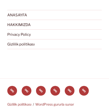
ANASAYFA
HAKKIMIZDA
Privacy Policy
Gizlilik politikası
Türkçe
English
Svenska
العربية
中
EĞİTİM
文
ARAÇLARI
(中
Gizlilik politikası
WordPress gururla sunar
国)