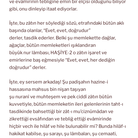
ve evâmirinin tebliğine emin bir elçisi olduğunu biliyor
gibi, onu dinleyip itaat ediyorlar.
İşte, bu zâtın her söylediği sözü, etrafındaki bütün aklı
başında olanlar, “Evet, evet, doğrudur”
derler, tasdik ederler. Belki şu memlekette dağlar,
ağaçlar, bütün memleketleri ışıklandıran
büyük nur lâmbası, HAŞİYE-2 o zâtın işaret ve
emirlerine baş eğmesiyle “Evet, evet, her dediğin
doğrudur” derler.
İşte, ey sersem arkadaş! Şu padişahın hazine-i
hassasına mahsus bin nişan taşıyan
şu nuranî ve muhteşem ve pek ciddî zâtın bütün
kuvvetiyle, bütün memleketin ileri gelenlerinin taht-ı
tasdikinde bahsettiği bir zât-ı mu’ciznümâdan ve
zikrettiği evsâfından ve tebliğ ettiği evâmirinde
hiçbir vech ile hilâf ve hile bulunabilir mi? Bunda hilâf-ı
hakikat kabilse, şu sarayı, şu lâmbaları, şu cemaati,