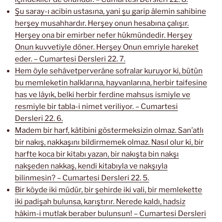
Şu saray-ı acibin ustasına, yani şu garip âlemin sahibine
herşey musahhardır. Herşey onun hesabına çalışır.
Herşey ona bir emirber nefer hükmündedir. Herşey
Onun kuvvetiyle döner. Herşey Onun emriyle hareket
eder. – Cumartesi Dersleri 22. 7.
Hem öyle sehâvetperverâne sofralar kuruyor ki, bütün
bu memleketin halklarına, hayvanlarına, herbir taifesine
has ve lâyık, belki herbir ferdine mahsus ismiyle ve
resmiyle bir tabla-i nimet veriliyor. – Cumartesi
Dersleri 22. 6.
Madem bir harf, kâtibini göstermeksizin olmaz. San’atlı
bir nakış, nakkaşını bildirmemek olmaz. Nasıl olur ki, bir
harfte koca bir kitabı yazan, bir nakışta bin nakşı
nakşeden nakkaş, kendi kitabıyla ve nakşıyla
bilinmesin? – Cumartesi Dersleri 22. 5.
Bir köyde iki müdür, bir şehirde iki vali, bir memlekette
iki padişah bulunsa, karıştırır. Nerede kaldı, hadsiz
hâkim-i mutlak beraber bulunsun! – Cumartesi Dersleri