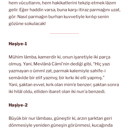
hem vücutlarını, hem hakikatlerini tekzip etmek lâzım
gelir. Eğer haddin varsa, buna karşı itiraz parmağını uzat,
gör: Nasıl parmağın burhan kuvvetiyle kırılıp senin
gözüne sokulacak!
Haşiye-1
Mühim lâmba, kamerdir ki, onun işaretiyle iki parça
olmuş. Yani, Mevlânâ Câmî’nin dediği gibi, “Hiç yazı
yazmayan o ümmî zat, parmak kalemiyle sahife-i
semâvîde bir elif yazmış; bir kırkı iki elli yapmış.”
Yani, şaktan evvel, kırk olan mim’e benzer; şaktan sonra
iki hilâl oldu, elliden ibaret olan iki nun’a benzedi.
Haşiye-2
Büyük bir nur lâmbası, güneştir ki, arzın şarktan geri
dönmesiyle yeniden güneşin görünmesi, kucağında