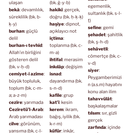
ulaşan
(bk. ğ-y-b)
egemenlik,
bekà
: devamlılık,
hakikî
: gerçek,
sultanlık (bk. s-l-
süreklilik (bk. b-
doğru (bk. ḥ-ḳ-ḳ)
ṭ)
ḳ-y)
haşiye
: dipnot,
sefine
: gemi
burhan
: güçlü
açıklayıcı not
şehadet
: şahitlik
delil
içtima
:
(bk. ş-h-d)
burhan-ı tevhid
:
toplanma (bk. c-
sehâvetli
:
Allah’ın birliğini
m-a)
cömertçe (bk. c-
gösteren delil
ihtifal
: merasim
v-d)
(bk. v-ḥ-d)
inkılâp
: değişim
siyer
:
cemiyet-i azîme
:
isnad
:
Peygamberimizi
büyük topluluk,
dayandırma (bk.
n (a.s.m) hayatını
toplum (bk. c-m-
s-n-d)
konu alan ilim
a; a-z-m)
kafile
: grup
tahavvülât
:
cezire
: yarımada
kat’î
: kesin
başkalaşmalar
Ceziretü’l-Arab
:
kerem
: ikram,
tılsım
: sır, gizli
Arab yarımadası
bağış, iyilik (bk.
gerçek
cilve
: görünüm,
k-r-m)
zarfında
: içinde
yansıma (bk. c-l-
küfür
: inkâr,