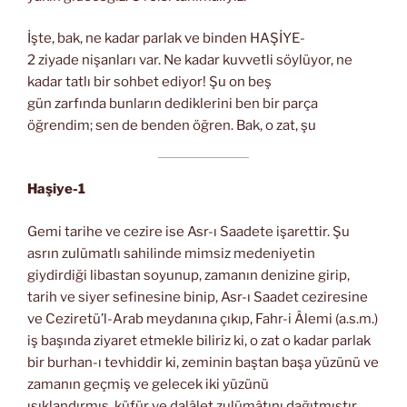
İşte, bak, ne kadar parlak ve binden HAŞİYE-
2 ziyade nişanları var. Ne kadar kuvvetli söylüyor, ne
kadar tatlı bir sohbet ediyor! Şu on beş
gün zarfında bunların dediklerini ben bir parça
öğrendim; sen de benden öğren. Bak, o zat, şu
Haşiye-1
Gemi tarihe ve cezire ise Asr-ı Saadete işarettir. Şu
asrın zulümatlı sahilinde mimsiz medeniyetin
giydirdiği libastan soyunup, zamanın denizine girip,
tarih ve siyer sefinesine binip, Asr-ı Saadet ceziresine
ve Ceziretü’l-Arab meydanına çıkıp, Fahr-i Âlemi (a.s.m.)
iş başında ziyaret etmekle biliriz ki, o zat o kadar parlak
bir burhan-ı tevhiddir ki, zeminin baştan başa yüzünü ve
zamanın geçmiş ve gelecek iki yüzünü
ışıklandırmış, küfür ve dalâlet zulümâtını dağıtmıştır.