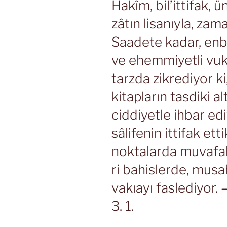
Hakîm, bil’ittifak, 
zâtın lisanıyla, za
Saadete kadar, enb
ve ehemmiyetli vuku
tarzda zikrediyor ki,
kitapların tasdiki a
ciddiyetle ihbar ed
sâlifenin ittifak etti
noktalarda muvafakat
ri bahislerde, musa
vakıayı faslediyor.
3. 1.