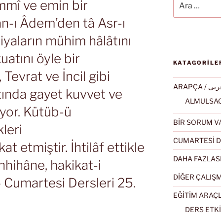
ümmî ve emin bir
man-ı Âdem’den tâ Asr-ı
iyaların mühim hâlâtını
atını öyle bir
KATAGORİLE
 Tevrat ve İncil gibi
ARAPÇA / ى
ltında gayet kuvvet ve
iyor. Kütüb-ü
BİR SORUM V
kleri
CUMARTESİ D
 etmiştir. İhtilâf ettikle
DAHA FAZLAS
hhihâne, hakikat-i
DİĞER ÇALIŞ
 – Cumartesi Dersleri 25.
EĞİTİM ARAÇ
DERS ETKİ