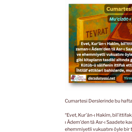
Cumartesi Derslerinde bu hafta
“Evet, Kur’ân-ı Hakîm, bil’ittifa
ı Âdem’den tâ Asr-ı Saadete kad
ehemmiyetli vukuatını öyle bir ta