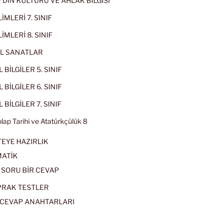
IF DİN KÜLTÜRÜ VE AHLAK BİLGİSİ
İMLERİ 7. SINIF
İMLERİ 8. SINIF
L SANATLAR
 BİLGİLER 5. SINIF
 BİLGİLER 6. SINIF
 BİLGİLER 7. SINIF
kılap Tarihi ve Atatürkçülük 8
EYE HAZIRLIK
ATİK
 SORU BİR CEVAP
PRAK TESTLER
CEVAP ANAHTARLARI