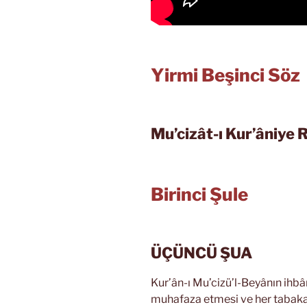
Yirmi Beşinci Söz
Mu’cizât-ı Kur’âniye R
Birinci Şule
ÜÇÜNCÜ ŞUA
Kur’ân-ı Mu’cizü’l-Beyânın ihbâr
muhafaza etmesi ve her tabak