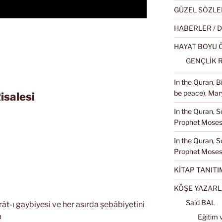
GÜZEL SÖZLE
HABERLER / 
HAYAT BOYU
GENÇLİK 
In the Quran, 
be peace), Mary
isalesi
In the Quran, S
Prophet Moses 
In the Quran, S
Prophet Moses
KİTAP TANITI
KÖŞE YAZARL
Said BAL
ât-ı gaybiyesi ve her asırda şebâbiyetini
a
Eğitim 