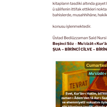
kitapların tasdiki altında gayet
ü sâlifenin ittifak ettikleri nokt
bahislerde, musahhihâne, hakika
konusu işlenmektedir.
Üstad Bediüzzaman Said Nursi R
Beşinci Söz
–
Mu’cizât-ı Kur’â
ŞUA
– BİRİNCİ CİLVE – BİRİ