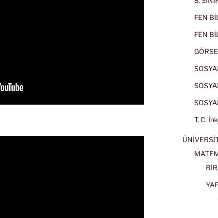
8. SIN
FEN BİL
FEN BİL
GÖRSE
SOSYAL
SOSYAL
SOSYAL
T. C. İn
ÜNİVERSİT
MATEM
BİR
YA