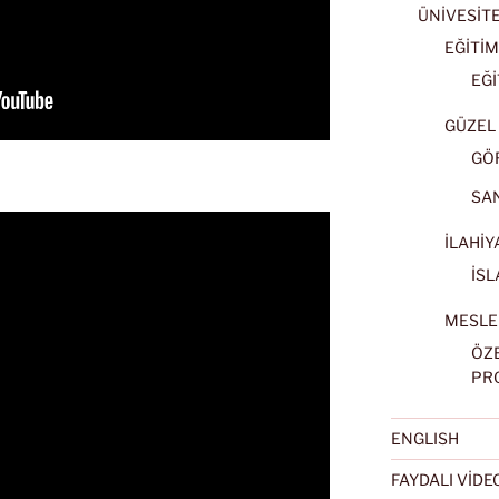
ÜNİVESİT
EĞİTİM
EĞİ
GÜZEL 
GÖ
SA
İLAHİY
İSL
MESLE
ÖZ
PR
ENGLISH
FAYDALI VİD