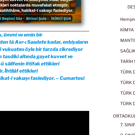
DES
Hemşire
KİMYA 
ak, ümmî ve emin bir
MANTI
den tâ Asr-ı Saadete kadar, enbiyaların
 vukuatını öyle bir tarzda zikrediyor
SAĞLIK
rın tasdiki altında gayet kuvvet ve
TARİH 9
 sâlifenin ittifak ettikleri
İhtilâf ettikleri
TÜRK D
kat-i vakıayı faslediyor. – Cumartesi
TÜRK Dİ
TÜRK Dİ
TÜRK D
ORTAOKU
7. SIN