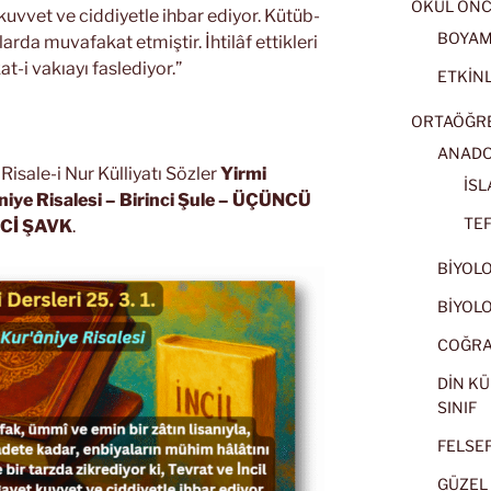
OKUL ÖNC
 kuvvet ve ciddiyetle ihbar ediyor. Kütüb-
BOYA
alarda muvafakat etmiştir. İhtilâf ettikleri
t-i vakıayı faslediyor.”
ETKİNL
ORTAÖĞRET
ANADOL
isale-i Nur Külliyatı Sözler
Yirmi
İSL
niye Risalesi
– Birinci Şule – ÜÇÜNCÜ
TEF
NCİ ŞAVK
.
BİYOLOJ
BİYOLOJ
COĞRAF
DİN KÜ
SINIF
FELSEFE
GÜZEL 