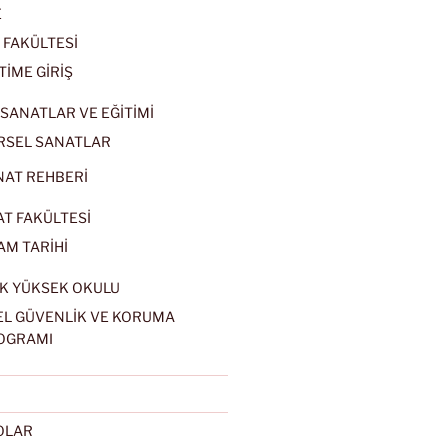
E
 FAKÜLTESİ
TİME GİRİŞ
SANATLAR VE EĞİTİMİ
RSEL SANATLAR
NAT REHBERİ
AT FAKÜLTESİ
AM TARİHİ
K YÜKSEK OKULU
EL GÜVENLİK VE KORUMA
OGRAMI
EOLAR