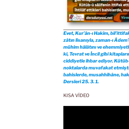
Evet, Kur’ân-ı Hakîm, bil’ittif
zâtın lisanıyla, zaman-ı Âdem’
mühim hâlâtını ve ehemmiyetli
ki, Tevrat ve İncil gibi kitapla
ciddiyetle ihbar ediyor. Kütüb-ü
noktalarda muvafakat etmiştir. 
bahislerde, musahhihâne, haki
Dersleri 25. 3. 1.
KISA VİDEO