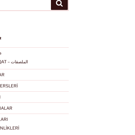
Ara
R
عرب
ALMULSAQAT – الملصقات
AR
ERSLERİ
I
MALAR
LARI
NLİKLERİ