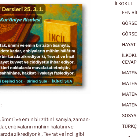
İLKOKUL
FEN BİL
GÖRSEL
GÖRSEL
HAYAT B
İLKOKU
CEVAP
MATEMA
MATEMA
MATEMA
:
MATEMA
SOSYAL
k, ümmî ve emin bir zâtın lisanıyla, zaman-
TÜRKÇE
ar, enbiyaların mühim hâlâtını ve
rzda zikrediyor ki, Tevrat ve İncil gibi