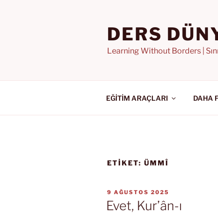
İçeriğe
geç
DERS DÜN
Learning Without Borders | Sı
EĞİTİM ARAÇLARI
DAHA 
ETIKET:
ÜMMÎ
YAYIM
9 AĞUSTOS 2025
TARIHI
Evet, Kur’ân-ı