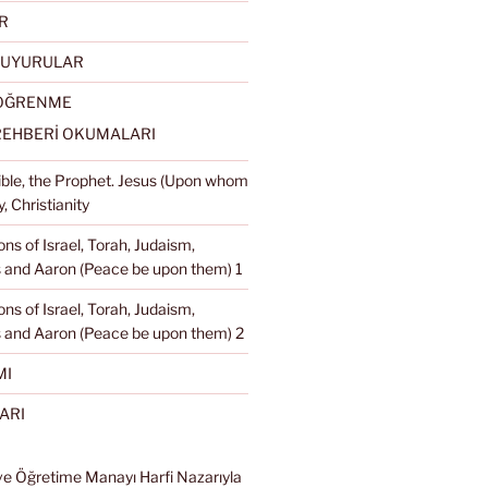
R
DUYURULAR
 ÖĞRENME
REHBERİ OKUMALARI
Bible, the Prophet. Jesus (Upon whom
, Christianity
ons of Israel, Torah, Judaism,
and Aaron (Peace be upon them) 1
ons of Israel, Torah, Judaism,
 and Aaron (Peace be upon them) 2
MI
ARI
ve Öğretime Manayı Harfi Nazarıyla