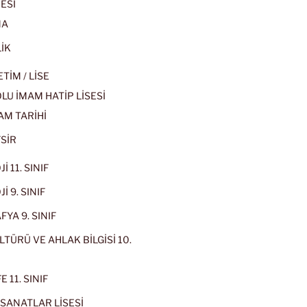
ESİ
MA
İK
İM / LİSE
U İMAM HATİP LİSESİ
AM TARİHİ
SİR
İ 11. SINIF
İ 9. SINIF
YA 9. SINIF
LTÜRÜ VE AHLAK BİLGİSİ 10.
 11. SINIF
SANATLAR LİSESİ