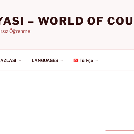
YASI – WORLD OF CO
nırsız Öğrenme
FAZLASI
LANGUAGES
Türkçe
Ara: