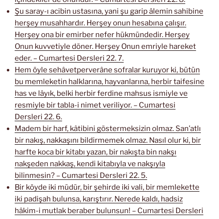
Şu saray-ı acibin ustasına, yani şu garip âlemin sahibine
herşey musahhardır. Herşey onun hesabına çalışır.
Herşey ona bir emirber nefer hükmündedir. Herşey
Onun kuvvetiyle döner. Herşey Onun emriyle hareket
eder. – Cumartesi Dersleri 22. 7.
Hem öyle sehâvetperverâne sofralar kuruyor ki, bütün
bu memleketin halklarına, hayvanlarına, herbir taifesine
has ve lâyık, belki herbir ferdine mahsus ismiyle ve
resmiyle bir tabla-i nimet veriliyor. – Cumartesi
Dersleri 22. 6.
Madem bir harf, kâtibini göstermeksizin olmaz. San’atlı
bir nakış, nakkaşını bildirmemek olmaz. Nasıl olur ki, bir
harfte koca bir kitabı yazan, bir nakışta bin nakşı
nakşeden nakkaş, kendi kitabıyla ve nakşıyla
bilinmesin? – Cumartesi Dersleri 22. 5.
Bir köyde iki müdür, bir şehirde iki vali, bir memlekette
iki padişah bulunsa, karıştırır. Nerede kaldı, hadsiz
hâkim-i mutlak beraber bulunsun! – Cumartesi Dersleri