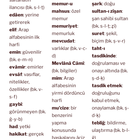
saltanatın
memur-u
şark
: doğu
ilancısı (bk. s-l-ṭ)
mahsus
: özel
sultan-ı zîşan
:
edâen
: yerine
memur
şan sahibi sultan
getirerek
memuriyet
:
(bk. s-l-ṭ; ẕî)
elif
: Arap
memurluk
suret
: şekil,
alfabesinin ilk
mevcudat
:
biçim (bk. ṣ-v-r)
harfi
varlıklar (bk. v-c-
taht-ı
emin
: güvenilir
d)
tasdikinde
:
(bk. e-m-n)
Mevlânâ Câmî
:
doğrulaması ve
evâmir
: emirler
(bk. bilgiler)
onayı altında (bk.
evsâf
: vasıflar,
mim
: Arap
ṣ-d-ḳ)
nitelikler,
alfabesinin
tasdik etmek
:
özellikler (bk. v-
yirmi dördüncü
doğruluğunu
s-f)
harfi
kabul etmek,
gaybî
:
mu’cize
: bir
onaylamak (bk. ṣ-
görünmeyen (bk.
benzerini
d-ḳ)
ğ-y-b)
yapma
tebliğ
: bildirme,
had
: yetki
konusunda
ulaştırma (bk. b-l-
hakikat
: gerçek
başkalarını âciz
ğ)