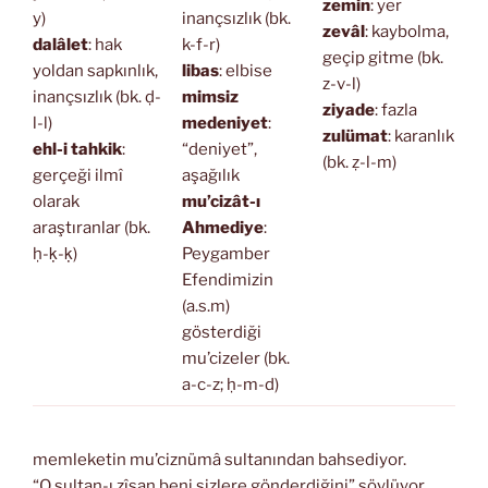
zemin
: yer
y)
inançsızlık (bk.
zevâl
: kaybolma,
dalâlet
: hak
k-f-r)
geçip gitme (bk.
yoldan sapkınlık,
libas
: elbise
z-v-l)
inançsızlık (bk. ḍ-
mimsiz
ziyade
: fazla
l-l)
medeniyet
:
zulümat
: karanlık
ehl-i tahkik
:
“deniyet”,
(bk. ẓ-l-m)
gerçeği ilmî
aşağılık
olarak
mu’cizât-ı
araştıranlar (bk.
Ahmediye
:
ḥ-ḳ-ḳ)
Peygamber
Efendimizin
(a.s.m)
gösterdiği
mu’cizeler (bk.
a-c-z; ḥ-m-d)
memleketin mu’ciznümâ sultanından bahsediyor.
“O sultan-ı zîşan beni sizlere gönderdiğini” söylüyor.