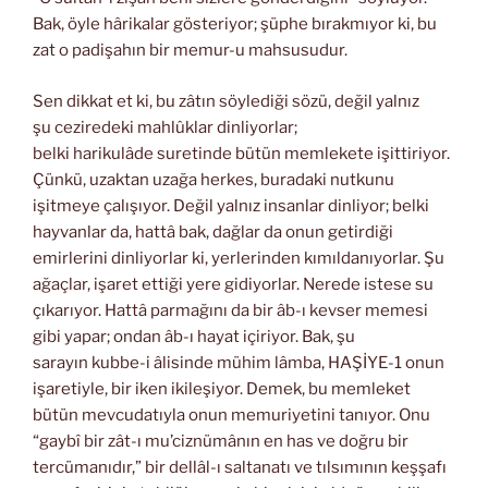
Bak, öyle hârikalar gösteriyor; şüphe bırakmıyor ki, bu
zat o padişahın bir memur-u mahsusudur.
Sen dikkat et ki, bu zâtın söylediği sözü, değil yalnız
şu ceziredeki mahlûklar dinliyorlar;
belki harikulâde suretinde bütün memlekete işittiriyor.
Çünkü, uzaktan uzağa herkes, buradaki nutkunu
işitmeye çalışıyor. Değil yalnız insanlar dinliyor; belki
hayvanlar da, hattâ bak, dağlar da onun getirdiği
emirlerini dinliyorlar ki, yerlerinden kımıldanıyorlar. Şu
ağaçlar, işaret ettiği yere gidiyorlar. Nerede istese su
çıkarıyor. Hattâ parmağını da bir âb-ı kevser memesi
gibi yapar; ondan âb-ı hayat içiriyor. Bak, şu
sarayın kubbe-i âlisinde mühim lâmba, HAŞİYE-1 onun
işaretiyle, bir iken ikileşiyor. Demek, bu memleket
bütün mevcudatıyla onun memuriyetini tanıyor. Onu
“gaybî bir zât-ı mu’ciznümânın en has ve doğru bir
tercümanıdır,” bir dellâl-ı saltanatı ve tılsımının keşşafı