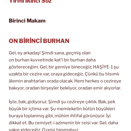
Yirmi İkinci Söz
Birinci Makam
ON BİRİNCİ BURHAN
Gel, ey arkadaş! Şimdi sana, geçmiş olan
on burhan kuvvetinde kat’î bir burhan daha
göstereceğim. Gel, bir gemiye bineceğiz; HAŞİYE-1 şu
uzakta bir cezire var, oraya gideceğiz. Çünkü bu tılsımlı
âlemin anahtarları orada olacak. Hem herkes o cezireye
bakıyor, oradan birşeyler bekliyor, oradan emir alıyorlar.
İşte, bak, gidiyoruz. Şimdi şu cezireye çıktık. Bak, pek
büyük bir içtima var. Şu memleketin bütün büyükleri
buraya toplanmış gibi, mühim ihtifal görünüyor. İyi
dikkat et. Bu cemiyet-i azîmenin bir reisi var. Gel, daha
yakın gideceğiz. O reisi tanımalıyız.