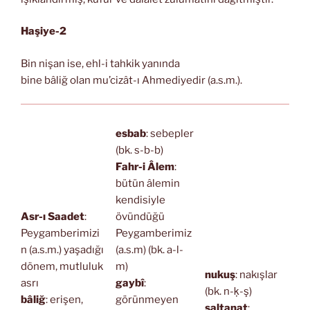
Haşiye-2
Bin nişan ise, ehl-i tahkik yanında
bine bâliğ olan mu’cizât-ı Ahmediyedir (a.s.m.).
esbab
: sebepler
(bk. s-b-b)
Fahr-i Âlem
:
bütün âlemin
kendisiyle
Asr-ı Saadet
:
övündüğü
Peygamberimizi
Peygamberimiz
n (a.s.m.) yaşadığı
(a.s.m) (bk. a-l-
dönem, mutluluk
m)
nukuş
: nakışlar
asrı
gaybî
:
(bk. n-ḳ-ş)
bâliğ
: erişen,
görünmeyen
saltanat
: