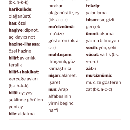
(bk. ḥ-ḳ-ḳ)
bırakan
tekzip
:
harikulâde
:
olağanüstü şey
yalanlama
olağanüstü
(bk. a-c-z)
tılsım
: sır, gizli
has
: özel
mu’ciznümâ
:
gerçek
haşiye
: dipnot,
mu’cize
ümmî
: okuma
açıklayıcı not
gösteren (bk. a-
yazma bilmeyen
hazine-i hassa
:
c-z)
vecih
: yön, şekil
özel hazine
muhteşem
:
vücut
: varlık (bk.
hilâf
: aykırılık,
ihtişamlı, göz
v-c-d)
terslik
kamaştırıcı
zât-ı
hilâf-ı hakikat
:
nişan
: alâmet,
mu’ciznümâ
:
gerçeğe aykırı
işaret
mu’cize gösteren
(bk. ḥ-ḳ-ḳ)
nun
: Arap
zat (bk. a-c-z)
hilâl
: ay; yay
alfabesinin
şeklinde görülen
yirmi beşinci
yeni ay
harfi
hile
: aldatma