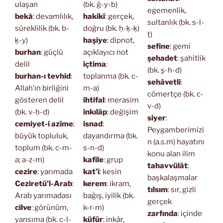
ulaşan
(bk. ğ-y-b)
egemenlik,
bekà
: devamlılık,
hakikî
: gerçek,
sultanlık (bk. s-l-
süreklilik (bk. b-
doğru (bk. ḥ-ḳ-ḳ)
ṭ)
ḳ-y)
haşiye
: dipnot,
sefine
: gemi
burhan
: güçlü
açıklayıcı not
şehadet
: şahitlik
delil
içtima
:
(bk. ş-h-d)
burhan-ı tevhid
:
toplanma (bk. c-
sehâvetli
:
Allah’ın birliğini
m-a)
cömertçe (bk. c-
gösteren delil
ihtifal
: merasim
v-d)
(bk. v-ḥ-d)
inkılâp
: değişim
siyer
:
cemiyet-i azîme
:
isnad
:
Peygamberimizi
büyük topluluk,
dayandırma (bk.
n (a.s.m) hayatını
toplum (bk. c-m-
s-n-d)
konu alan ilim
a; a-z-m)
kafile
: grup
tahavvülât
:
cezire
: yarımada
kat’î
: kesin
başkalaşmalar
Ceziretü’l-Arab
:
kerem
: ikram,
tılsım
: sır, gizli
Arab yarımadası
bağış, iyilik (bk.
gerçek
cilve
: görünüm,
k-r-m)
zarfında
: içinde
yansıma (bk. c-l-
küfür
: inkâr,