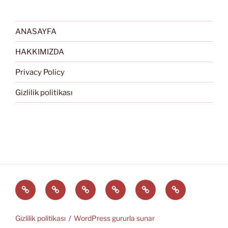
ANASAYFA
HAKKIMIZDA
Privacy Policy
Gizlilik politikası
Türkçe
English
Svenska
العربية
中
EĞİTİM
文
ARAÇLARI
(中
Gizlilik politikası
WordPress gururla sunar
国)