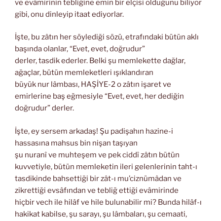
ve evâmirinin tebliğine emin bir elçisi olduğunu biliyor
gibi, onu dinleyip itaat ediyorlar.
İşte, bu zâtın her söylediği sözü, etrafındaki bütün aklı
başında olanlar, “Evet, evet, doğrudur”
derler, tasdik ederler. Belki şu memlekette dağlar,
ağaçlar, bütün memleketleri ışıklandıran
büyük nur lâmbası, HAŞİYE-2 o zâtın işaret ve
emirlerine baş eğmesiyle “Evet, evet, her dediğin
doğrudur” derler.
İşte, ey sersem arkadaş! Şu padişahın hazine-i
hassasına mahsus bin nişan taşıyan
şu nuranî ve muhteşem ve pek ciddî zâtın bütün
kuvvetiyle, bütün memleketin ileri gelenlerinin taht-ı
tasdikinde bahsettiği bir zât-ı mu’ciznümâdan ve
zikrettiği evsâfından ve tebliğ ettiği evâmirinde
hiçbir vech ile hilâf ve hile bulunabilir mi? Bunda hilâf-ı
hakikat kabilse, şu sarayı, şu lâmbaları, şu cemaati,