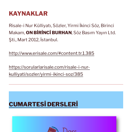
KAYNAKLAR
Risale-i Nur Külliyatı, Sözler, Yirmi İkinci Söz, Birinci
Makam,
ON BİRİNCİ BURHAN
, Söz Basım Yayın Ltd.
Şti., Mart 2012, İstanbul.
http://www.erisale.com/#content.tr.1.385
https://sorularlarisale.com/risale-i-nur-
kulliyati/sozler/yirmi-ikinci-soz/385
CUMARTESİ DERSLERİ