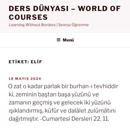
İçeriğe
DERS DÜNYASI – WORLD OF
geç
COURSES
Learning Without Borders | Sınırsız Öğrenme
Menü
ETIKET:
ELIF
YAYIM
18 MAYIS 2024
TARIHI
O zat o kadar parlak bir burhan-ı tevhiddir
ki, zeminin baştan başa yüzünü ve
zamanın geçmiş ve gelecek iki yüzünü
ışıklandırmış, küfür ve dalâlet zulümâtını
dağıtmıştır. -Cumartesi Dersleri 22. 11.