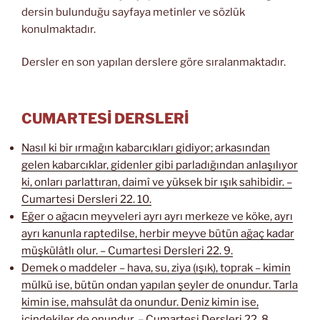
dersin bulunduğu sayfaya metinler ve sözlük
konulmaktadır.
Dersler en son yapılan derslere göre sıralanmaktadır.
CUMARTESİ DERSLERİ
Nasıl ki bir ırmağın kabarcıkları gidiyor; arkasından
gelen kabarcıklar, gidenler gibi parladığından anlaşılıyor
ki, onları parlattıran, daimî ve yüksek bir ışık sahibidir. –
Cumartesi Dersleri 22. 10.
Eğer o ağacın meyveleri ayrı ayrı merkeze ve köke, ayrı
ayrı kanunla raptedilse, herbir meyve bütün ağaç kadar
müşkülâtlı olur. – Cumartesi Dersleri 22. 9.
Demek o maddeler – hava, su, ziya (ışık), toprak – kimin
mülkü ise, bütün ondan yapılan şeyler de onundur. Tarla
kimin ise, mahsulât da onundur. Deniz kimin ise,
içindekiler de onundur. – Cumartesi Dersleri 22. 8.