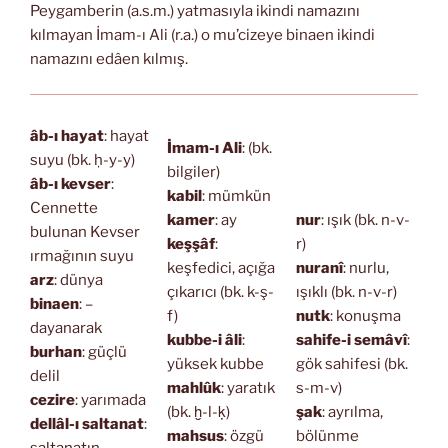
Peygamberin (a.s.m.) yatmasıyla ikindi namazını
kılmayan İmam-ı Ali (r.a.) o mu’cizeye binaen ikindi
namazını edâen kılmış.
âb-ı hayat
: hayat
İmam-ı Ali
: (bk.
suyu (bk. ḥ-y-y)
bilgiler)
âb-ı kevser
:
kabil
: mümkün
Cennette
kamer
: ay
nur
: ışık (bk. n-v-
bulunan Kevser
keşşâf
:
r)
ırmağının suyu
keşfedici, açığa
nuranî
: nurlu,
arz
: dünya
çıkarıcı (bk. k-ş-
ışıklı (bk. n-v-r)
binaen
: –
f)
nutk
: konuşma
dayanarak
kubbe-i âli
:
sahife-i semâvî
:
burhan
: güçlü
yüksek kubbe
gök sahifesi (bk.
delil
mahlûk
: yaratık
s-m-v)
cezire
: yarımada
(bk. ḫ-l-ḳ)
şak
: ayrılma,
dellâl-ı saltanat
:
mahsus
: özgü
bölünme