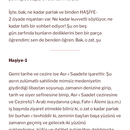
İşte, bak, ne kadar parlak ve binden HAŞİYE-
2 ziyade nişanları var. Ne kadar kuvvetli söylüyor, ne
kadar tatlı bir sohbet ediyor! Şu on beş
gün zarfında bunların dediklerini ben bir parça
öğrendim; sen de benden öğren. Bak, o zat, şu
Haşiye-1
Gemi tarihe ve cezire ise Asr-ı Saadete işarettir. Şu
asrın zulümatlı sahilinde mimsiz medeniyetin
giydirdiği libastan soyunup, zamanın denizine girip,
tarih ve siyer sefinesine binip, Asr-ı Saadet ceziresine
ve Ceziretü’l-Arab meydanına çıkıp, Fahr-i Âlemi (a.s.m.)
iş başında ziyaret etmekle biliriz ki, o zat o kadar parlak
bir burhan-ı tevhiddir ki, zeminin baştan başa yüzünü ve
zamanın geçmiş ve gelecek iki yüzünü
ışıklandırmış, küfür ve dalâlet zulümâtını dağıtmıştır.