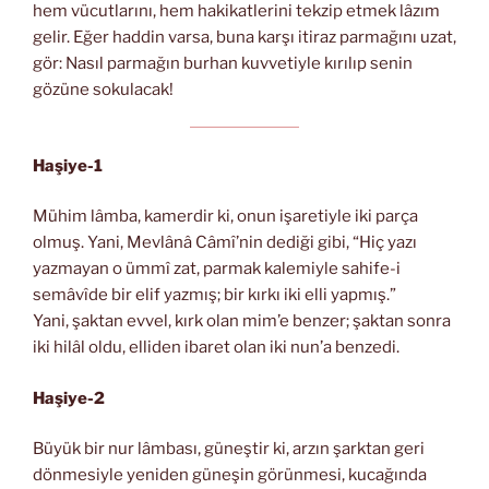
hem vücutlarını, hem hakikatlerini tekzip etmek lâzım
gelir. Eğer haddin varsa, buna karşı itiraz parmağını uzat,
gör: Nasıl parmağın burhan kuvvetiyle kırılıp senin
gözüne sokulacak!
Haşiye-1
Mühim lâmba, kamerdir ki, onun işaretiyle iki parça
olmuş. Yani, Mevlânâ Câmî’nin dediği gibi, “Hiç yazı
yazmayan o ümmî zat, parmak kalemiyle sahife-i
semâvîde bir elif yazmış; bir kırkı iki elli yapmış.”
Yani, şaktan evvel, kırk olan mim’e benzer; şaktan sonra
iki hilâl oldu, elliden ibaret olan iki nun’a benzedi.
Haşiye-2
Büyük bir nur lâmbası, güneştir ki, arzın şarktan geri
dönmesiyle yeniden güneşin görünmesi, kucağında