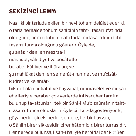
SEKİZİNCİ LEM’A
Nasıl ki bir tarlada ekilen bir nevi tohum delâlet eder ki,
o tarla herhalde tohum sahibinin taht-ı tasarrufatında
olduğunu, hem o tohum dahi tarla mutasarrıfının taht-ı
tasarrufunda olduğunu gösterir. Öyle de,
şu anâsır denilen mezraa-i
masnuat, vâhidiyet ve besâtetle
beraber külliyet ve ihâtaları; ve
şu mahlûkat denilen semerât-ı rahmet ve mu’cizât-ı
kudret ve kelâmât-ı
hikmet olan nebatat ve hayvanat, mümaselet ve müşab
ehetleriyle beraber çok yerlerde intişarı, her tarafta
bulunup tavattunları, tek bir Sâni-i Mu’ciznümânın taht-
ı tasarrufunda olduklarını öyle bir tarzda gösteriyor ki,
güya herbir çiçek, herbir semere, herbir hayvan,
o Sâniin birer sikkesidir, birer hâtemidir, birer turrasıdır.
Her nerede bulunsa, lisan-ı hâliyle herbirisi der ki: “Ben