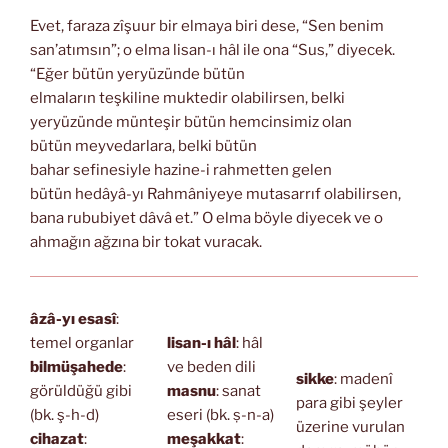
Evet, faraza zîşuur bir elmaya biri dese, “Sen benim
san’atımsın”; o elma lisan-ı hâl ile ona “Sus,” diyecek.
“Eğer bütün yeryüzünde bütün
elmaların teşkiline muktedir olabilirsen, belki
yeryüzünde münteşir bütün hemcinsimiz olan
bütün meyvedarlara, belki bütün
bahar sefinesiyle hazine-i rahmetten gelen
bütün hedâyâ-yı Rahmâniyeye mutasarrıf olabilirsen,
bana rububiyet dâvâ et.” O elma böyle diyecek ve o
ahmağın ağzına bir tokat vuracak.
âzâ-yı esasî
:
temel organlar
lisan-ı hâl
: hâl
bilmüşahede
:
ve beden dili
sikke
: madenî
görüldüğü gibi
masnu
: sanat
para gibi şeyler
(bk. ş-h-d)
eseri (bk. ṣ-n-a)
üzerine vurulan
cihazat
:
meşakkat
: