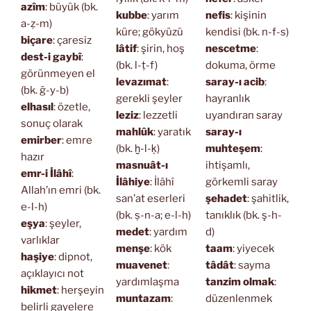
azîm
: büyük (bk.
kubbe
: yarım
nefis
: kişinin
a-ẓ-m)
küre; gökyüzü
kendisi (bk. n-f-s)
biçare
: çaresiz
lâtif
: şirin, hoş
nescetme
:
dest-i gaybî
:
(bk. l-ṭ-f)
dokuma, örme
görünmeyen el
levazımat
:
saray-ı acib
:
(bk. ğ-y-b)
gerekli şeyler
hayranlık
elhasıl
: özetle,
leziz
: lezzetli
uyandıran saray
sonuç olarak
mahlûk
: yaratık
saray-ı
emirber
: emre
(bk. ḫ-l-ḳ)
muhteşem
:
hazır
masnuât-ı
ihtişamlı,
emr-i İlâhî
:
İlâhiye
: İlâhî
görkemli saray
Allah’ın emri (bk.
san’at eserleri
şehadet
: şahitlik,
e-l-h)
(bk. ṣ-n-a; e-l-h)
tanıklık (bk. ş-h-
eşya
: şeyler,
medet
: yardım
d)
varlıklar
menşe
: kök
taam
: yiyecek
haşiye
: dipnot,
muavenet
:
tâdât
: sayma
açıklayıcı not
yardımlaşma
tanzim olmak
:
hikmet
: herşeyin
muntazam
:
düzenlenmek
belirli gayelere