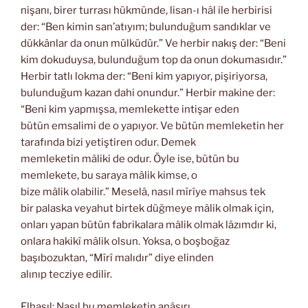
nişanı, birer turrası hükmünde, lisan-ı hâl ile herbirisi
der: “Ben kimin san’atıyım; bulunduğum sandıklar ve
dükkânlar da onun mülküdür.” Ve herbir nakış der: “Beni
kim dokuduysa, bulunduğum top da onun dokumasıdır.”
Herbir tatlı lokma der: “Beni kim yapıyor, pişiriyorsa,
bulunduğum kazan dahi onundur.” Herbir makine der:
“Beni kim yapmışsa, memlekette intişar eden
bütün emsalimi de o yapıyor. Ve bütün memleketin her
tarafında bizi yetiştiren odur. Demek
memleketin mâliki de odur. Öyle ise, bütün bu
memlekete, bu saraya mâlik kimse, o
bize mâlik olabilir.” Meselâ, nasıl mîrîye mahsus tek
bir palaska veyahut birtek düğmeye mâlik olmak için,
onları yapan bütün fabrikalara mâlik olmak lâzımdır ki,
onlara hakikî mâlik olsun. Yoksa, o boşboğaz
başıbozuktan, “Mîrî malıdır” diye elinden
alınıp tecziye edilir.
Elhasıl: Nasıl bu memleketin anâsırı,