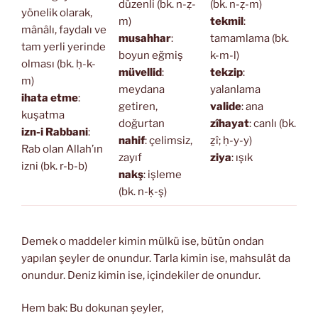
düzenli (bk. n-ẓ-
(bk. n-ẓ-m)
yönelik olarak,
m)
tekmil
:
mânâlı, faydalı ve
musahhar
:
tamamlama (bk.
tam yerli yerinde
boyun eğmiş
k-m-l)
olması (bk. ḥ-k-
müvellid
:
tekzip
:
m)
meydana
yalanlama
ihata etme
:
getiren,
valide
: ana
kuşatma
doğurtan
zîhayat
: canlı (bk.
izn-i Rabbani
:
nahif
: çelimsiz,
ẕî; ḥ-y-y)
Rab olan Allah’ın
zayıf
ziya
: ışık
izni (bk. r-b-b)
nakş
: işleme
(bk. n-ḳ-ş)
Demek o maddeler kimin mülkü ise, bütün ondan
yapılan şeyler de onundur. Tarla kimin ise, mahsulât da
onundur. Deniz kimin ise, içindekiler de onundur.
Hem bak: Bu dokunan şeyler,