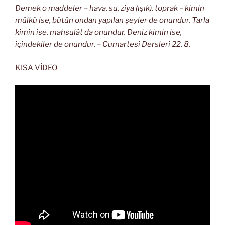
Demek o maddeler – hava, su, ziya (ışık), toprak – kimin
mülkü ise, bütün ondan yapılan şeyler de onundur. Tarla
kimin ise, mahsulât da onundur. Deniz kimin ise,
içindekiler de onundur. – Cumartesi Dersleri 22. 8.
KISA VİDEO