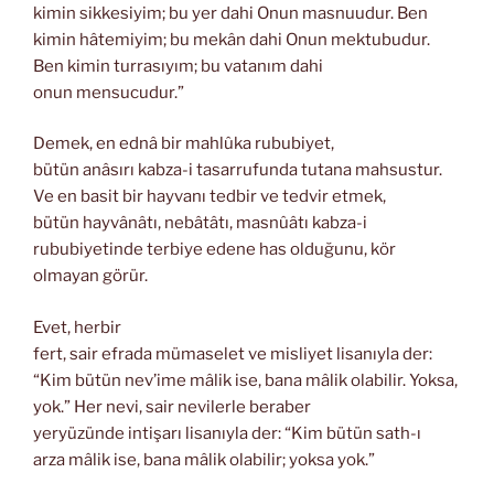
kimin sikkesiyim; bu yer dahi Onun masnuudur. Ben
kimin hâtemiyim; bu mekân dahi Onun mektubudur.
Ben kimin turrasıyım; bu vatanım dahi
onun mensucudur.”
Demek, en ednâ bir mahlûka rububiyet,
bütün anâsırı kabza-i tasarrufunda tutana mahsustur.
Ve en basit bir hayvanı tedbir ve tedvir etmek,
bütün hayvânâtı, nebâtâtı, masnûâtı kabza-i
rububiyetinde terbiye edene has olduğunu, kör
olmayan görür.
Evet, herbir
fert, sair efrada mümaselet ve misliyet lisanıyla der:
“Kim bütün nev’ime mâlik ise, bana mâlik olabilir. Yoksa,
yok.” Her nevi, sair nevilerle beraber
yeryüzünde intişarı lisanıyla der: “Kim bütün sath-ı
arza mâlik ise, bana mâlik olabilir; yoksa yok.”