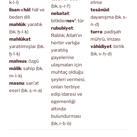
k-l-l)
etme
(bk. ṣ-r-f)
lisan-ı hâl
: hâl ve
tesânüd
:
nebatat
:
beden dili
dayanışma (bk. s-
bitkiler
nev’
: tür
mahlûk
: yaratık
n-d)
rububiyet
:
(bk. ḫ-l-ḳ)
turra
: padişah
Rablık; Allah’ın
mahlûkat
:
mührü, imzası
herbir varlığa
yaratılmışlar (bk.
vâhidiyet
: birlik
yaratılış
ḫ-l-ḳ)
(bk. v-ḥ-d)
gayelerine
mahsus
: özgü
ulaşmaları için
mâlik
: sahip (bk.
muhtaç olduğu
m-l-k)
şeyleri vermesi,
masnu
: san’at
onları terbiye
eseri (bk. ṣ-n-a)
edip idaresi ve
egemenliği
altında
bulundurması
(bk. r-b-b)