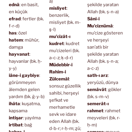
a)
ednâ
: en basit,
şekilde yaratan
misliyet
:
en küçük
Allah (bk. ṣ-n-a)
benzerlik,
efrad
: fertler (bk.
Sâni-i
misliyet (bk. m-
f-r-d)
Mu’ciznümâ
:
s̱-l)
has
: özel
mu’cize gösteren
mu’cizât-ı
hatem
: mühür,
ve herşeyi
kudret
: kudret
damga
san’atlı bir
mu’cizeleri (bk.
hayvanat
:
şekilde yaratan
a-c-z; ḳ-d-r)
hayvanlar (bk. ḥ-
Allah (bk. ṣ-n-a;
Müdebbir-i
y-y)
a-c-z)
Rahîm-i
iâne-i gaybiye
:
sath-ı arz
:
Zülcemâl
:
görünmeyen
yeryüzü, dünya
sonsuz güzellik
âlemden gelen
semâvât
: gökler
sahibi, herşeyi
yardım (bk. ğ-y-b)
(bk. s-m-v)
şefkat ve
ihâta
: kuşatma,
semerât-ı
merhametle
kapsama
rahmet
: rahmet
sevk ve idare
intişar
: yayılma
meyveleri (bk. r-
eden Allah (bk.
irtibat
: bağ
ḥ-m)
d-b-r; r-ḥ-m; ẕü;