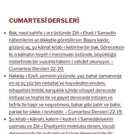
CUMARTESİ DERSLERİ
Bak, nasıl sahife-i arz üstünde Zât-ı Ehad-i Samedin
hâtemlerini az dikkatle görebilirsin. Başını kaldır,
gözünü aç, şu kâinat kitab-ı kebirine bir bak. Göreceksin
ki, o kâinatın heyet-i mecmuası üstünde, büyüklüğü
nisbetinde bir vuzuhla hâtem-i vahdet okunuyor. –
Cumartesi Dersleri 22. 20.
Nakkâş-ı Ezelî, zeminin yüzünde, yaz, bahar zamanında
en az üç yüz bin nebatat ve hayvânâtın envâını,
nihayetsiz ihtilât, karışıklık içinde nihayet derecede
imtiyaz ve teşhis ile ve gayet derecede intizam ve
tefrik ile haşir ve neşretmesi, bahar gibi zahir ve bahir,
parlak bir sikke-i tevhiddir. – Cumartesi Dersleri 22. 19.
Şu kitab-ı kâinatı, kalem-i kudret-i Samedâniyenin
yazması ve Zât-ı Ehadiyetin mektubu desen, vücub
derecesinde bir suhulet ve lüzum derecesinde bir