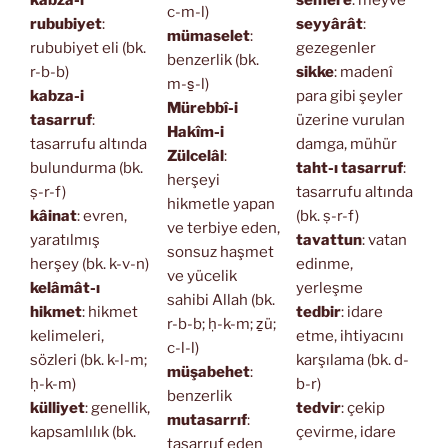
kabza-i
semere
: meyve
c-m-l)
rububiyet
:
seyyârât
:
mümaselet
:
rububiyet eli (bk.
gezegenler
benzerlik (bk.
r-b-b)
sikke
: madenî
m-s̱-l)
kabza-i
para gibi şeyler
Mürebbî-i
tasarruf
:
üzerine vurulan
Hakîm-i
tasarrufu altında
damga, mühür
Zülcelâl
:
bulundurma (bk.
taht-ı tasarruf
:
herşeyi
ṣ-r-f)
tasarrufu altında
hikmetle yapan
kâinat
: evren,
(bk. ṣ-r-f)
ve terbiye eden,
yaratılmış
tavattun
: vatan
sonsuz haşmet
herşey (bk. k-v-n)
edinme,
ve yücelik
kelâmât-ı
yerleşme
sahibi Allah (bk.
hikmet
: hikmet
tedbir
: idare
r-b-b; ḥ-k-m; ẕü;
kelimeleri,
etme, ihtiyacını
c-l-l)
sözleri (bk. k-l-m;
karşılama (bk. d-
müşabehet
:
ḥ-k-m)
b-r)
benzerlik
külliyet
: genellik,
tedvir
: çekip
mutasarrıf
:
kapsamlılık (bk.
çevirme, idare
tasarruf eden