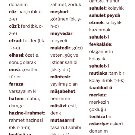
damga, mühür
donanım
zahmet, zorluk
suhulet
: kolaylık
cüz
: parça (bk. c-
meşhud
:
suhulet peydâ
z-e)
görünen (bk. ş-
etmek
: kolaylık
cüz’î
: ferd (bk. c-
h-d)
kazanmak
z-e)
meyvedar
:
suhulet-i
efrad
: fertler (bk.
meyveli
fevkalâde
:
f-r-d)
muktedir
: gücü
olağanüstü
elhasıl
: özetle,
yeten, güç ve
kolaylık
sonuç olarak
iktidar sahibi
suhulet-i
envâ
: çeşitler,
(bk. ḳ-d-r)
mutlaka
: tam bir
türler
münteşir
:
kolaylık (bk. ṭ-l-ḳ)
faraza
:
yayılmış olan
taaddüd-ü
varsayalım ki
müşabehet
:
merkez
:
hatem
: mühür,
benzeme
merkezin
damga
müsâvi
: eşit,
çokluğu
hazine-i rahmet
:
denk
techizat-ı
rahmet hazinesi
mutasarrıf
:
askeriye
: askerî
(bk. r-ḥ-m)
tasarruf sahibi
donanım
hedâyâ-yı
(bk. ṣ-r-f)