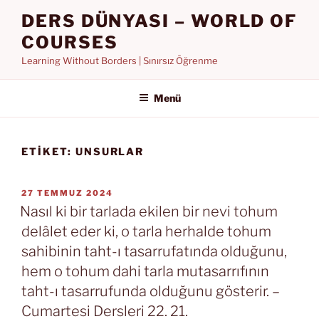
İçeriğe
DERS DÜNYASI – WORLD OF
geç
COURSES
Learning Without Borders | Sınırsız Öğrenme
Menü
ETIKET:
UNSURLAR
YAYIM
27 TEMMUZ 2024
TARIHI
Nasıl ki bir tarlada ekilen bir nevi tohum
delâlet eder ki, o tarla herhalde tohum
sahibinin taht-ı tasarrufatında olduğunu,
hem o tohum dahi tarla mutasarrıfının
taht-ı tasarrufunda olduğunu gösterir. –
Cumartesi Dersleri 22. 21.