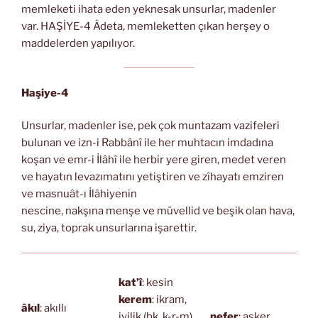
memleketi ihata eden yeknesak unsurlar, madenler
var. HAŞİYE-4 Âdeta, memleketten çıkan herşey o
maddelerden yapılıyor.
Haşiye-4
Unsurlar, madenler ise, pek çok muntazam vazifeleri
bulunan ve izn-i Rabbânî ile her muhtacın imdadına
koşan ve emr-i İlâhî ile herbir yere giren, medet veren
ve hayatın levazımatını yetiştiren ve zîhayatı emziren
ve masnuât-ı İlâhiyenin
nescine, nakşına menşe ve müvellid ve beşik olan hava,
su, ziya, toprak unsurlarına işarettir.
kat’î
: kesin
kerem
: ikram,
âkıl
: akıllı
iyilik (bk. k-r-m)
nefer
: asker