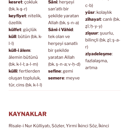
kesret
: çokluk
Sâni
: herşeyi
c-b)
(bk. k-s̱-r)
san’atlı bir
yüsr
: kolaylık
keyfiyet
: nitelik,
şekilde yaratan
zîhayat
: canlı (bk.
özellik
Allah (bk. ṣ-n-a)
ẕî; ḥ-y-y)
külfet
: güçlük
Sâni-i Vâhid
:
zîşuur
: şuurlu,
küll
: bütün (bk. k-
tek olan ve
bilinçli (bk. ẕî; ş-a-
l-l)
herşeyi sanatlı
r)
küll-i âlem
:
bir şekilde
ziyadeleşme
:
âlemin bütünü
yaratan Allah
fazlalaşma,
(bk. k-l-l; a-l-m)
(bk. ṣ-n-a; v-ḥ-d)
artma
küllî
: fertlerden
sefine
: gemi
oluşan topluluk,
semere
: meyve
tür, cins (bk. k-l-l)
KAYNAKLAR
Risale-i Nur Külliyatı, Sözler, Yirmi İkinci Söz, İkinci