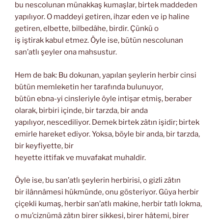
bu nescolunan münakkaş kumaşlar, birtek maddeden
yapılıyor. O maddeyi getiren, ihzar eden ve ip haline
getiren, elbette, bilbedâhe, birdir. Çünkü o
iş iştirak kabul etmez. Öyle ise, bütün nescolunan
san’atlı şeyler ona mahsustur.
Hem de bak: Bu dokunan, yapılan şeylerin herbir cinsi
bütün memleketin her tarafında bulunuyor,
bütün ebna-yi cinsleriyle öyle intişar etmiş, beraber
olarak, birbiri içinde, bir tarzda, bir anda
yapılıyor, nescediliyor. Demek birtek zâtın işidir; birtek
emirle hareket ediyor. Yoksa, böyle bir anda, bir tarzda,
bir keyfiyette, bir
heyette ittifak ve muvafakat muhaldir.
Öyle ise, bu san’atlı şeylerin herbirisi, o gizli zâtın
bir ilânnâmesi hükmünde, onu gösteriyor. Güya herbir
çiçekli kumaş, herbir san’atlı makine, herbir tatlı lokma,
o mu’ciznümâ zâtın birer sikkesi, birer hâtemi, birer