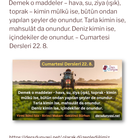
TARIHI
Demek o maddeler – hava, su, ziya (ışık),
toprak – kimin mülkü ise, bütün ondan
yapılan şeyler de onundur. Tarla kimin ise,
mahsulât da onundur. Deniz kimin ise,
içindekiler de onundur. – Cumartesi
Dersleri 22. 8.
https://dersdunyasi.net/ olarak düzenlediğimiz