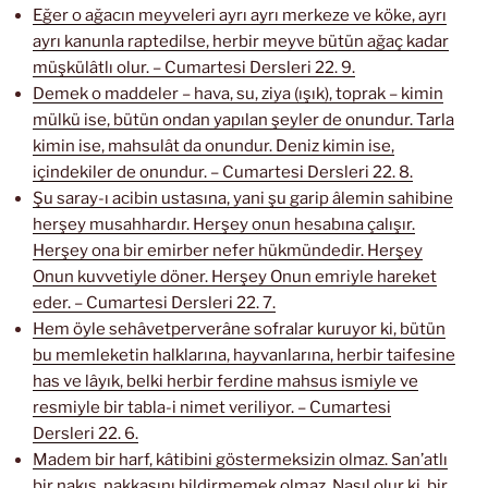
Eğer o ağacın meyveleri ayrı ayrı merkeze ve köke, ayrı
ayrı kanunla raptedilse, herbir meyve bütün ağaç kadar
müşkülâtlı olur. – Cumartesi Dersleri 22. 9.
Demek o maddeler – hava, su, ziya (ışık), toprak – kimin
mülkü ise, bütün ondan yapılan şeyler de onundur. Tarla
kimin ise, mahsulât da onundur. Deniz kimin ise,
içindekiler de onundur. – Cumartesi Dersleri 22. 8.
Şu saray-ı acibin ustasına, yani şu garip âlemin sahibine
herşey musahhardır. Herşey onun hesabına çalışır.
Herşey ona bir emirber nefer hükmündedir. Herşey
Onun kuvvetiyle döner. Herşey Onun emriyle hareket
eder. – Cumartesi Dersleri 22. 7.
Hem öyle sehâvetperverâne sofralar kuruyor ki, bütün
bu memleketin halklarına, hayvanlarına, herbir taifesine
has ve lâyık, belki herbir ferdine mahsus ismiyle ve
resmiyle bir tabla-i nimet veriliyor. – Cumartesi
Dersleri 22. 6.
Madem bir harf, kâtibini göstermeksizin olmaz. San’atlı
bir nakış, nakkaşını bildirmemek olmaz. Nasıl olur ki, bir