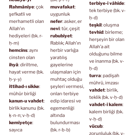
terbiye-i vâhide
:
Rahmâniye
: çok
muvafakat
:
tek terbiye (bk. v-
şefkatli ve
uygunluk
ḥ-d)
merhametli olan
nefer
: asker, er
teşkil
: oluşma
Allah’ın
nevi
: tür, çeşit
tevhid
: birleme;
hediyeleri (bk. r-
rububiyet
:
herşeyin bir olan
ḥ-m)
Rablık; Allah’ın
Allah’a ait
hemcins
: aynı
herbir varlığa
olduğunu bilme
cinsten olan
yaratılış
ve inanma (bk. v-
ihyâ
: diriltme,
gayelerine
ḥ-d)
hayat verme (bk.
ulaşmaları için
turra
: padişah
ḥ-y-y)
muhtaç olduğu
mührü, imzası
ittihad-ı sikke
:
şeyleri vermesi,
vahdet
: birlik,
mühür birliği
onları terbiye
teklik (bk. v-ḥ-d)
kanun-u vahdet
:
edip idaresi ve
vahdet-i kalem
:
birlik kanunu (bk.
egemenliği
kalem birliği (bk.
ḳ-n-n; v-ḥ-d)
altında
v-ḥ-d)
kemiyetçe
:
bulundurması
vücub
:
sayıca
(bk. r-b-b)
zorunluluk (bk. v-