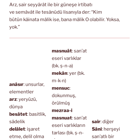
Arz, sair seyyârât ile bir güneşe irtibatı
ve semâvât ile tesânüdü lisanıyla der: “Kim
bütün kâinata mâlik ise, bana mâlik O olabilir. Yoksa,
yok.”
masnuât
: san’at
eseri varlıklar
(bk. ṣ-n-a)
mekân
: yer (bk.
m-k-n)
anâsır
: unsurlar,
mensuc
:
elementler
dokunmuş,
arz
: yeryüzü,
örülmüş
dünya
mezraa-i
besâtet
: basitlik,
masnuat
: san’at
sâdelik
sair
: diğer
eseri varlıkların
delâlet
: işaret
Sâni
: herşeyi
tarlası (bk. ṣ-n-
etme, delil olma
san’atlı bir