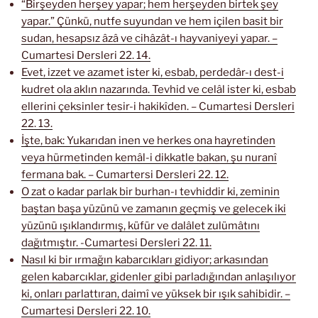
“Birşeyden herşey yapar; hem herşeyden birtek şey
yapar.” Çünkü, nutfe suyundan ve hem içilen basit bir
sudan, hesapsız âzâ ve cihâzât-ı hayvaniyeyi yapar. –
Cumartesi Dersleri 22. 14.
Evet, izzet ve azamet ister ki, esbab, perdedâr-ı dest-i
kudret ola aklın nazarında. Tevhid ve celâl ister ki, esbab
ellerini çeksinler tesir-i hakikîden. – Cumartesi Dersleri
22. 13.
İşte, bak: Yukarıdan inen ve herkes ona hayretinden
veya hürmetinden kemâl-i dikkatle bakan, şu nuranî
fermana bak. – Cumartersi Dersleri 22. 12.
O zat o kadar parlak bir burhan-ı tevhiddir ki, zeminin
baştan başa yüzünü ve zamanın geçmiş ve gelecek iki
yüzünü ışıklandırmış, küfür ve dalâlet zulümâtını
dağıtmıştır. -Cumartesi Dersleri 22. 11.
Nasıl ki bir ırmağın kabarcıkları gidiyor; arkasından
gelen kabarcıklar, gidenler gibi parladığından anlaşılıyor
ki, onları parlattıran, daimî ve yüksek bir ışık sahibidir. –
Cumartesi Dersleri 22. 10.