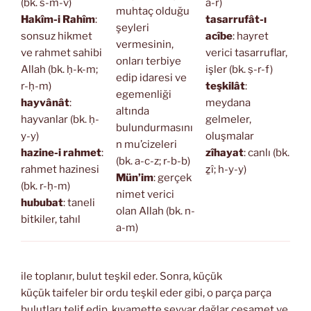
(bk. s-m-v)
a-r)
muhtaç olduğu
Hakîm-i Rahîm
:
tasarrufât-ı
şeyleri
sonsuz hikmet
acîbe
: hayret
vermesinin,
ve rahmet sahibi
verici tasarruflar,
onları terbiye
Allah (bk. ḥ-k-m;
işler (bk. ṣ-r-f)
edip idaresi ve
r-ḥ-m)
teşkilât
:
egemenliği
hayvânât
:
meydana
altında
hayvanlar (bk. ḥ-
gelmeler,
bulundurmasını
y-y)
oluşmalar
n mu’cizeleri
hazine-i rahmet
:
zîhayat
: canlı (bk.
(bk. a-c-z; r-b-b)
rahmet hazinesi
ẕî; h-y-y)
Mün’im
: gerçek
(bk. r-ḥ-m)
nimet verici
hububat
: taneli
olan Allah (bk. n-
bitkiler, tahıl
a-m)
ile toplanır, bulut teşkil eder. Sonra, küçük
küçük taifeler bir ordu teşkil eder gibi, o parça parça
bulutları telif edip, kıyamette seyyar dağlar cesamet ve