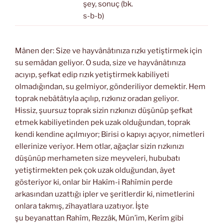
şey, sonuç (bk.
s-b-b)
Mânen der: Size ve hayvânâtınıza rızkı yetiştirmek için
su semâdan geliyor. O suda, size ve hayvânâtınıza
acıyıp, şefkat edip rızık yetiştirmek kabiliyeti
olmadığından, su gelmiyor, gönderiliyor demektir. Hem
toprak nebâtâtıyla açılıp, rızkınız oradan geliyor.
Hissiz, şuursuz toprak sizin rızkınızı düşünüp şefkat
etmek kabiliyetinden pek uzak olduğundan, toprak
kendi kendine açılmıyor; Birisi o kapıyı açıyor, nimetleri
ellerinize veriyor. Hem otlar, ağaçlar sizin rızkınızı
düşünüp merhameten size meyveleri, hububatı
yetiştirmekten pek çok uzak olduğundan, âyet
gösteriyor ki, onlar bir Hakîm-i Rahîmin perde
arkasından uzattığı ipler ve şeritlerdir ki, nimetlerini
onlara takmış, zîhayatlara uzatıyor. İşte
şu beyanattan Rahîm, Rezzâk, Mün’im, Kerîm gibi