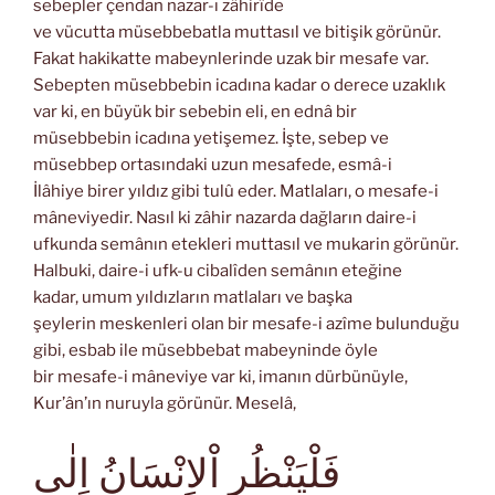
sebepler çendan nazar-ı zâhirîde
ve vücutta müsebbebatla muttasıl ve bitişik görünür.
Fakat hakikatte mabeynlerinde uzak bir mesafe var.
Sebepten müsebbebin icadına kadar o derece uzaklık
var ki, en büyük bir sebebin eli, en ednâ bir
müsebbebin icadına yetişemez. İşte, sebep ve
müsebbep ortasındaki uzun mesafede, esmâ-i
İlâhiye birer yıldız gibi tulû eder. Matlaları, o mesafe-i
mâneviyedir. Nasıl ki zâhir nazarda dağların daire-i
ufkunda semânın etekleri muttasıl ve mukarin görünür.
Halbuki, daire-i ufk-u cibalîden semânın eteğine
kadar, umum yıldızların matlaları ve başka
şeylerin meskenleri olan bir mesafe-i azîme bulunduğu
gibi, esbab ile müsebbebat mabeyninde öyle
bir mesafe-i mâneviye var ki, imanın dürbünüyle,
Kur’ân’ın nuruyla görünür. Meselâ,
فَلْيَنْظُرِ اْلاِنْسَانُ اِلٰى