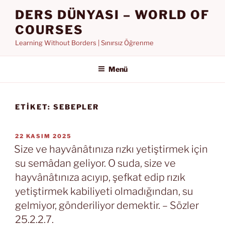
İçeriğe
DERS DÜNYASI – WORLD OF
geç
COURSES
Learning Without Borders | Sınırsız Öğrenme
Menü
ETIKET:
SEBEPLER
YAYIM
22 KASIM 2025
TARIHI
Size ve hayvânâtınıza rızkı yetiştirmek için
su semâdan geliyor. O suda, size ve
hayvânâtınıza acıyıp, şefkat edip rızık
yetiştirmek kabiliyeti olmadığından, su
gelmiyor, gönderiliyor demektir. – Sözler
25.2.2.7.