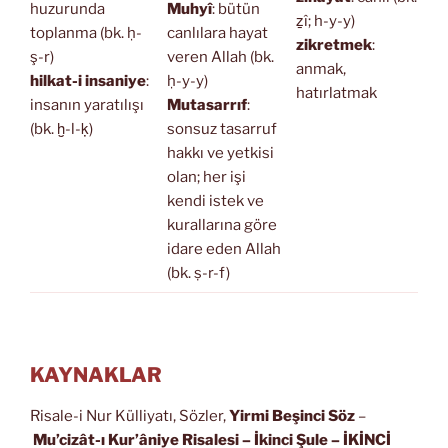
huzurunda
Muhyî
: bütün
ẕî; h-y-y)
toplanma (bk. ḥ-
canlılara hayat
zikretmek
:
ş-r)
veren Allah (bk.
anmak,
hilkat-i insaniye
:
ḥ-y-y)
hatırlatmak
insanın yaratılışı
Mutasarrıf
:
(bk. ḫ-l-ḳ)
sonsuz tasarruf
hakkı ve yetkisi
olan; her işi
kendi istek ve
kurallarına göre
idare eden Allah
(bk. ṣ-r-f)
KAYNAKLAR
Risale-i Nur Külliyatı, Sözler,
Yirmi Beşinci Söz
–
Mu’cizât-ı Kur’âniye Risalesi
– İkinci Şule – İKİNCİ