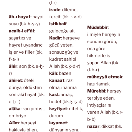
ḍ-r)
irade
: dileme,
âb-ı hayat
: hayat
tercih (bk. r-v-d)
suyu (bk. ḥ-y-y)
istikbalî
:
Müdebbir
:
acaib-i ef’âl
:
geleceğe ait
ilmiyle herşeyin
şaşırtıcı ve
Kadîr
: herşeye
sonunu görüp,
hayret uyandırıcı
gücü yeten,
ona göre
işler ve fiiler (bk.
sonsuz güç ve
hikmetle iş
f-a-l)
kudret sahibi
yapan Allah (bk.
âhir
: son (bk. e-ḫ-
Allah (bk. ḳ-d-r)
d-b-r)
r)
kâh
: bazen
müheyyâ etmek
:
âhiret
: öteki
kanaat
: razı
hazırlamak
dünya, öldükten
olma, inanma
Mürebbî
: herşeyi
sonraki hayat (bk.
kast
: amaç,
terbiye eden,
e-ḫ-r)
hedef (bk. ḳ-ṣ-d)
ihtiyaçlarını
alâka
: kan pıhtısı,
keyfiyet
: nitelik,
veren Allah (bk. r-
embriyo
durum
b-b)
Alîm
: herşeyi
kıyamet
:
nazar
: dikkat (bk.
hakkıyla bilen,
dünyanın sonu,