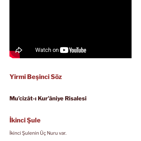
Yirmi Beşinci Söz
Mu’cizât-ı Kur’âniye Risalesi
İkinci Şule
İkinci Şulenin Üç Nuru var.