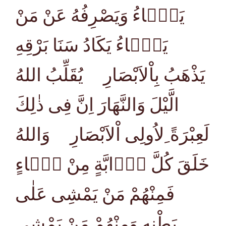
يَشَۤاءُ وَيَصْرِفُهُ عَنْ مَنْ
يَشَۤاءُ يَكَادُ سَنَا بَرْقِهِ
يَذْهَبُ بِاْلاَبْصَارِ يُقَلِّبُ اللهُ
الَّيْلَ وَالنَّهَارَ اِنَّ فِى ذٰلِكَ
لَعِبْرَةً ِلاُولِى اْلاَبْصَارِ وَاللهُ
خَلَقَ كُلَّ دَۤابَّةٍ مِنْ مَۤاءٍ
فَمِنْهُمْ مَنْ يَمْشِى عَلٰى
بَطْنِهِ وَمِنْهُمْ مَنْ يَمْشِى