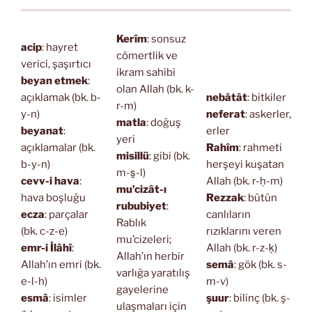
Kerîm
: sonsuz
acip
: hayret
cömertlik ve
verici, şaşırtıcı
ikram sahibi
beyan etmek
:
olan Allah (bk. k-
açıklamak (bk. b-
nebâtât
: bitkiler
r-m)
y-n)
neferat
: askerler,
matla
: doğuş
beyanat
:
erler
yeri
açıklamalar (bk.
Rahîm
: rahmeti
misillü
: gibi (bk.
b-y-n)
herşeyi kuşatan
m-s̱-l)
cevv-i hava
:
Allah (bk. r-ḥ-m)
mu’cizât-ı
hava boşluğu
Rezzak
: bütün
rububiyet
:
ecza
: parçalar
canlıların
Rablık
(bk. c-z-e)
rızıklarını veren
mu’cizeleri;
emr-i İlâhî
:
Allah (bk. r-z-ḳ)
Allah’ın herbir
Allah’ın emri (bk.
semâ
: gök (bk. s-
varlığa yaratılış
e-l-h)
m-v)
gayelerine
esmâ
: isimler
şuur
: bilinç (bk. ş-
ulaşmaları için