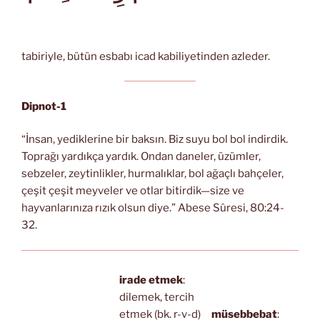
tabiriyle, bütün esbabı icad kabiliyetinden azleder.
Dipnot-1
“İnsan, yediklerine bir baksın. Biz suyu bol bol indirdik.
Toprağı yardıkça yardık. Ondan daneler, üzümler,
sebzeler, zeytinlikler, hurmalıklar, bol ağaçlı bahçeler,
çeşit çeşit meyveler ve otlar bitirdik—size ve
hayvanlarınıza rızık olsun diye.” Abese Sûresi, 80:24-
32.
irade etmek
:
dilemek, tercih
etmek (bk. r-v-d)
müsebbebat
: