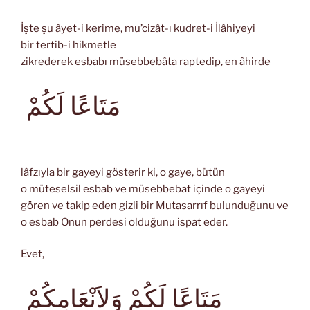
İşte şu âyet-i kerime, mu’cizât-ı kudret-i İlâhiyeyi
bir tertib-i hikmetle
zikrederek esbabı müsebbebâta raptedip, en âhirde
مَتَاعًا لَكُمْ
lâfzıyla bir gayeyi gösterir ki, o gaye, bütün
o müteselsil esbab ve müsebbebat içinde o gayeyi
gören ve takip eden gizli bir Mutasarrıf bulunduğunu ve
o esbab Onun perdesi olduğunu ispat eder.
Evet,
مَتَاعًا لَكُمْ وَِلاَنْعَامِكُمْ