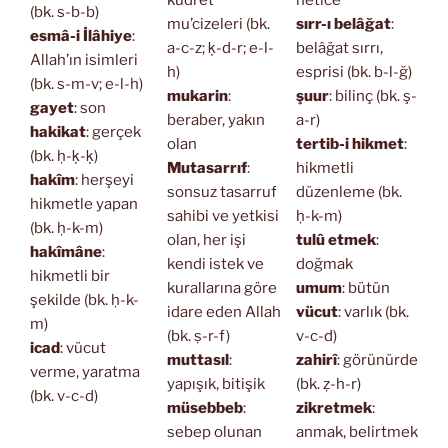
kudret
netice
(bk. s-b-b)
mu’cizeleri (bk.
sırr-ı belâğat
:
esmâ-i İlâhiye
:
a-c-z; ḳ-d-r; e-l-
belâğat sırrı,
Allah’ın isimleri
h)
esprisi (bk. b-l-ğ)
(bk. s-m-v; e-l-h)
mukarin
:
şuur
: bilinç (bk. ş-
gayet
: son
beraber, yakın
a-r)
hakikat
: gerçek
olan
tertib-i hikmet
:
(bk. ḥ-ḳ-ḳ)
Mutasarrıf
:
hikmetli
hakîm
: herşeyi
sonsuz tasarruf
düzenleme (bk.
hikmetle yapan
sahibi ve yetkisi
ḥ-k-m)
(bk. ḥ-k-m)
olan, her işi
tulû etmek
:
hakîmâne
:
kendi istek ve
doğmak
hikmetli bir
kurallarına göre
umum
: bütün
şekilde (bk. ḥ-k-
idare eden Allah
vücut
: varlık (bk.
m)
(bk. ṣ-r-f)
v-c-d)
icad
: vücut
muttasıl
:
zahirî
: görünürde
verme, yaratma
yapışık, bitişik
(bk. ẓ-h-r)
(bk. v-c-d)
müsebbeb
:
zikretmek
:
sebep olunan
anmak, belirtmek