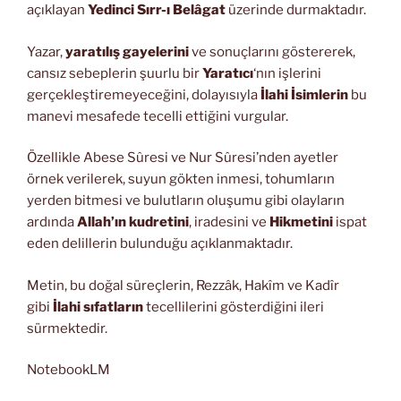
açıklayan
Yedinci Sırr-ı Belâgat
üzerinde durmaktadır.
Yazar,
yaratılış gayelerini
ve sonuçlarını göstererek,
cansız sebeplerin şuurlu bir
Yaratıcı
‘nın işlerini
gerçekleştiremeyeceğini, dolayısıyla
İlahi İsimlerin
bu
manevi mesafede tecelli ettiğini vurgular.
Özellikle Abese Sûresi ve Nur Sûresi’nden ayetler
örnek verilerek, suyun gökten inmesi, tohumların
yerden bitmesi ve bulutların oluşumu gibi olayların
ardında
Allah’ın kudretini
, iradesini ve
Hikmetini
ispat
eden delillerin bulunduğu açıklanmaktadır.
Metin, bu doğal süreçlerin, Rezzâk, Hakîm ve Kadîr
gibi
İlahi sıfatların
tecellilerini gösterdiğini ileri
sürmektedir.
NotebookLM