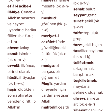
(bk. f-a-l)
mânevî
: mânevî
(bk. ṣ-f-y)
ef’âl-i acîbe-i
mesafe (bk. a-n-
sehab
: bulut
İlâhiye
: Cenab-ı
y)
seyyar
: gezici
Allah’ın şaşırtıcı
meşhud
:
suret
: şekil (bk.
ve hayret
görünen (bk. ş-
ṣ-v-r)
uyandırıcı harika
h-d)
taife
: topluluk,
fiilleri (bk. f-a-l;
meziyet-i
grup
e-l-h)
cezâlet
: ifade
tarz
: şekil, biçim
ehven
: kolay
güzelliğindeki
tasdik
: onaylama
esmâ
: isimler
üstünlük (bk. c-
(bk. ṣ-d-ḳ)
(bk. s-m-v)
z-l)
telif etmek
:
evvelâ
: ilk önce,
mudga
: et
uzlaştırmak,
birinci olarak
parçası, bir
barıştırmak
hâcât
: ihtiyaçlar
çiğnem et
teşkil etmek
:
(bk. ḥ-v-c)
Mugîs
: yardım
meydana
haşir
: öldükten
dileyenler için
gelmek, oluşmak
sonra âhirette
yardıma yetişen
uhrevî
: âhirete
yeniden diriltilip
Allah
ait (bk. e-ḫ-r)
Allah’ın
muhtelif
: çeşitli
zîhayat
: canlı (bk.