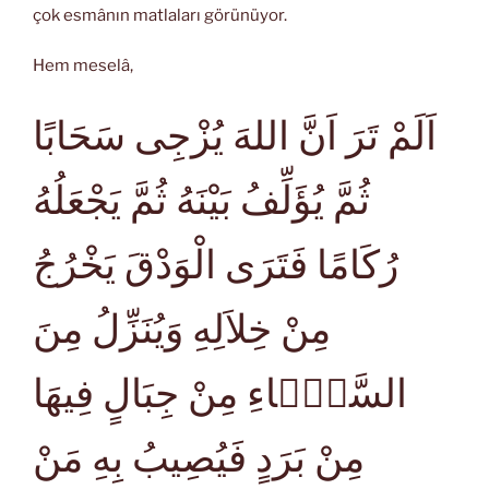
çok esmânın matlaları görünüyor.
Hem meselâ,
اَلَمْ تَرَ اَنَّ اللهَ يُزْجِى سَحَابًا
ثُمَّ يُؤَلِّفُ بَيْنَهُ ثُمَّ يَجْعَلُهُ
رُكَامًا فَتَرَى الْوَدْقَ يَخْرُجُ
مِنْ خِلاَلِهِ وَيُنَزِّلُ مِنَ
السَّمَۤاءِ مِنْ جِبَالٍ فِيهَا
مِنْ بَرَدٍ فَيُصِيبُ بِهِ مَنْ