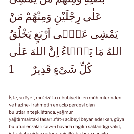
عَلٰى رِجْلَيْنِ وَمِنْهُمْ مَنْ
يَمْشِى عَلٰۤى اَرْبَعٍ يَخْلُقُ
اللهُ مَا يَشَۤاءُ اِنَّ اللهَ عَلٰى
1
كُلِّ شَىْءٍ قَدِيرٌ
İşte, şu âyet, mu’cizât-ı rububiyetin en mühimlerinden
ve hazine-i rahmetin en acip perdesi olan
bulutların teşkilâtında, yağmur
yağdırmaktaki tasarrufât-ı acîbeyi beyan ederken, güya
bulutun eczaları cevv-i havada dağılıp saklandığı vakit,
istirahate giden neferat misillü, bir boru sesiyle