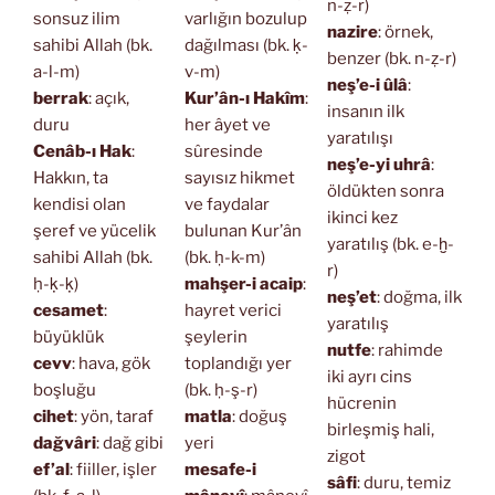
n-ẓ-r)
sonsuz ilim
varlığın bozulup
nazire
: örnek,
sahibi Allah (bk.
dağılması (bk. ḳ-
benzer (bk. n-ẓ-r)
a-l-m)
v-m)
neş’e-i ûlâ
:
berrak
: açık,
Kur’ân-ı Hakîm
:
insanın ilk
duru
her âyet ve
yaratılışı
Cenâb-ı Hak
:
sûresinde
neş’e-yi uhrâ
:
Hakkın, ta
sayısız hikmet
öldükten sonra
kendisi olan
ve faydalar
ikinci kez
şeref ve yücelik
bulunan Kur’ân
yaratılış (bk. e-ḫ-
sahibi Allah (bk.
(bk. ḥ-k-m)
r)
ḥ-ḳ-ḳ)
mahşer-i acaip
:
neş’et
: doğma, ilk
cesamet
:
hayret verici
yaratılış
büyüklük
şeylerin
nutfe
: rahimde
cevv
: hava, gök
toplandığı yer
iki ayrı cins
boşluğu
(bk. ḥ-ş-r)
hücrenin
cihet
: yön, taraf
matla
: doğuş
birleşmiş hali,
dağvâri
: dağ gibi
yeri
zigot
ef’al
: fiiller, işler
mesafe-i
sâfi
: duru, temiz