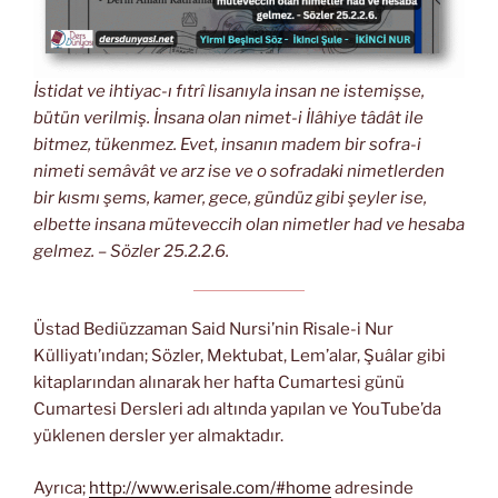
İstidat ve ihtiyac-ı fıtrî lisanıyla insan ne istemişse,
bütün verilmiş. İnsana olan nimet-i İlâhiye tâdât ile
bitmez, tükenmez. Evet, insanın madem bir sofra-i
nimeti semâvât ve arz ise ve o sofradaki nimetlerden
bir kısmı şems, kamer, gece, gündüz gibi şeyler ise,
elbette insana müteveccih olan nimetler had ve hesaba
gelmez. – Sözler 25.2.2.6.
Üstad Bediüzzaman Said Nursi’nin Risale-i Nur
Külliyatı’ından; Sözler, Mektubat, Lem’alar, Şuâlar gibi
kitaplarından alınarak her hafta Cumartesi günü
Cumartesi Dersleri adı altında yapılan ve YouTube’da
yüklenen dersler yer almaktadır.
Ayrıca;
http://www.erisale.com/#home
adresinde