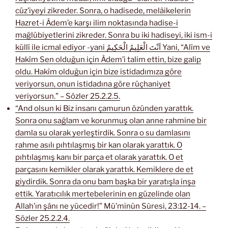
cüz’iyeyi zikreder. Sonra, o hadisede, melâikelerin
Hazret-i Âdem’e karşı ilim noktasında hadise-i
mağlûbiyetlerini zikreder. Sonra bu iki hadiseyi, iki ism-i
küllî ile icmal ediyor -yani اَنْتَ الْعَلِيمُ الْحَكِيمُ Yani, “Alîm ve
Hakîm Sen olduğun için Âdem’i talim ettin, bize galip
oldu. Hakîm olduğun için bize istidadımıza göre
veriyorsun, onun istidadına göre rüçhaniyet
veriyorsun.” – Sözler 25.2.2.5.
“And olsun ki Biz insanı çamurun özünden yarattık.
Sonra onu sağlam ve korunmuş olan anne rahmine bir
damla su olarak yerleştirdik. Sonra o su damlasını
rahme asılı pıhtılaşmış bir kan olarak yarattık. O
pıhtılaşmış kanı bir parça et olarak yarattık. O et
parçasını kemikler olarak yarattık. Kemiklere de et
giydirdik. Sonra da onu bam başka bir yaratışla inşa
ettik. Yaratıcılık mertebelerinin en güzelinde olan
Allah’ın şânı ne yücedir!” Mü’minûn Sûresi, 23:12-14. –
Sözler 25.2.2.4.