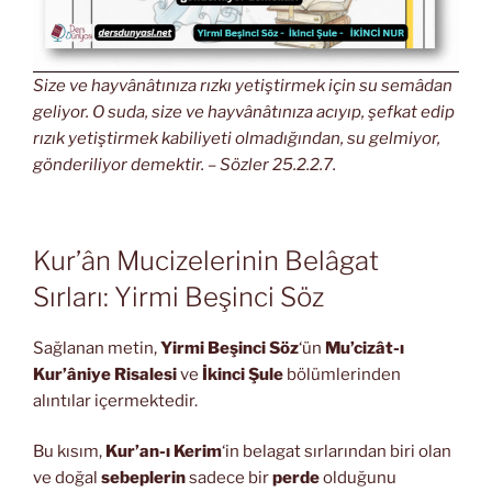
Size ve hayvânâtınıza rızkı yetiştirmek için su semâdan
geliyor. O suda, size ve hayvânâtınıza acıyıp, şefkat edip
rızık yetiştirmek kabiliyeti olmadığından, su gelmiyor,
gönderiliyor demektir. – Sözler 25.2.2.7.
Kur’ân Mucizelerinin Belâgat
Sırları: Yirmi Beşinci Söz
Sağlanan metin,
Yirmi Beşinci Söz
‘ün
Mu’cizât-ı
Kur’âniye Risalesi
ve
İkinci Şule
bölümlerinden
alıntılar içermektedir.
Bu kısım,
Kur’an-ı Kerim
‘in belagat sırlarından biri olan
ve doğal
sebeplerin
sadece bir
perde
olduğunu