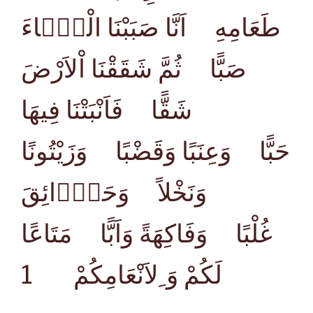
طَعَامِهِ اَنَّا صَبَبْنَا الْمَۤاءَ
صَبًّا ثُمَّ شَقَقْنَا اْلاَرْضَ
شَقًّا فَاَنْبَتْنَا فِيهَا
حَبًّا وَعِنَبًا وَقَضْبًا وَزَيْتُونًا
وَنَخْلاً وَحَدَۤائِقَ
غُلْبًا وَفَاكِهَةً وَاَبًّا مَتَاعًا
1
لَكُمْ وَ ِلاَنْعَامِكُمْ