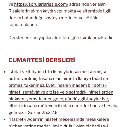
ve
https://sorularlarisale.com/
adresinde yer alan
Risalelerin ekran kaydı yapılmakta ve sitemizde ilgili
dersin bulunduğu sayfaya metinler ve sözlük
konulmaktadır.
Dersler en son yapılan derslere göre sıralanmaktadır.
CUMARTESİ DERSLERİ
İstidat ve ihtiyac-ı fıtrî lisanıyla insan ne istemişse,
bütün verilmiş. İnsana olan nimet-i İlâhiye tâdât ile
bitmez, tükenmez. Evet, insanın madem bir sofra-i
nimeti semâvât ve arz ise ve o sofradaki nimetlerden
bir kısmı şems, kamer, gece, gündüz gibi şeyler ise,
elbette insana müteveccih olan nimetler had ve hesaba
gelmez. – Sözler 25.2.2.6.
“Hazret-i Âdem’in hilâfet meselesinde melâikelere
rüçhaniyetine medar, ilmi olduğu” olan bir hadise-i