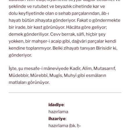
şeklinde ve rutubet ve beyazlık cihetinde kar ve
dolu keyfiyetinde olan o sehab parçalarından, âb-ı
hayatı bütün zîhayata gönderiyor. Fakat o göndermekte
bir irade, bir kast görünüyor. Hâcâta göre geliyor;
demek gönderiliyor. Cevv berrak, sâfi, hiçbir şey
yokken, bir mahşer-i acaip gibi, dağvâri parçalar kendi
kendine toplanmıyor. Belki zîhayatı tanıyan Birisidir ki,
gönderiyor.
İşte, şu mesafe-i mâneviyede Kadîr, Alîm, Mutasarrıf,
Müdebbir, Mürebbî, Mugîs, Muhyî gibi esmâların
matlaları görünüyor.
idadiye
:
hazırlama
ihzariye
:
hazırlama (bk. ḥ-