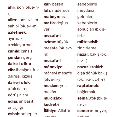
kâh
: bazen
sebeplerle
âhir
: son (bk. e-ḫ-
lâfz
: ifade, söz
meydana
r)
mabeyn
: ara
gelenler,
alîm
: sonsuz ilim
matla
: doğuş
sebeplerin
sahibi (bk. a-l-m)
yeri
sonuçları (bk. s-
azletmek
:
mesafe-i
b-b)
ayırmak,
azîme
: büyük
müteselsil
:
uzaklaştırmak
mesafe (bk. a-ẓ-
zincirleme
câmid
: cansız
m)
nazar
: bakış (bk.
çendan
: gerçi
mesafe-i
n-ẓ-r)
daire-i ufk-u
mâneviye
:
nazar-ı zahirî
:
cibalî
: dağın ufuk
mânevî mesafe
dışa dönük bakış
dairesi, çizgisi
(bk. a-n-y)
(bk. n-ẓ-r; ẓ-h-r)
daire-i ufuk
:
mesken
: yer,
raptetmek
:
ufuk dairesi,
mekân
bağlamak
görüş alanı
mu’cizât-ı
sema
: gök (bk. s-
ednâ
: en basit,
kudret-i
m-v)
en aşağı
İlâhiye
: Allah’ın
semere
: meyve,
esbab
: sebepler