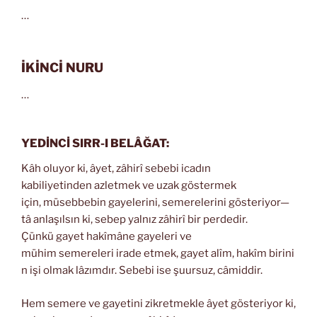
…
İKİNCİ NURU
…
YEDİNCİ SIRR-I BELÂĞAT:
Kâh oluyor ki, âyet, zâhirî sebebi icadın
kabiliyetinden azletmek ve uzak göstermek
için, müsebbebin gayelerini, semerelerini gösteriyor—
tâ anlaşılsın ki, sebep yalnız zâhirî bir perdedir.
Çünkü gayet hakîmâne gayeleri ve
mühim semereleri irade etmek, gayet alîm, hakîm birini
n işi olmak lâzımdır. Sebebi ise şuursuz, câmiddir.
Hem semere ve gayetini zikretmekle âyet gösteriyor ki,