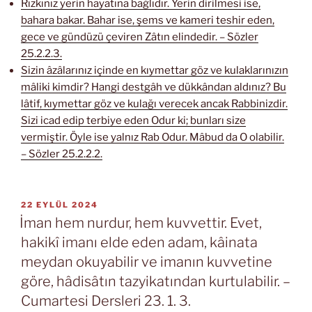
Rızkınız yerin hayatına bağlıdır. Yerin dirilmesi ise,
bahara bakar. Bahar ise, şems ve kameri teshir eden,
gece ve gündüzü çeviren Zâtın elindedir. – Sözler
25.2.2.3.
Sizin âzâlarınız içinde en kıymettar göz ve kulaklarınızın
mâliki kimdir? Hangi destgâh ve dükkândan aldınız? Bu
lâtif, kıymettar göz ve kulağı verecek ancak Rabbinizdir.
Sizi icad edip terbiye eden Odur ki; bunları size
vermiştir. Öyle ise yalnız Rab Odur. Mâbud da O olabilir.
– Sözler 25.2.2.2.
YAYIM
22 EYLÜL 2024
TARIHI
İman hem nurdur, hem kuvvettir. Evet,
hakikî imanı elde eden adam, kâinata
meydan okuyabilir ve imanın kuvvetine
göre, hâdisâtın tazyikatından kurtulabilir. –
Cumartesi Dersleri 23. 1. 3.