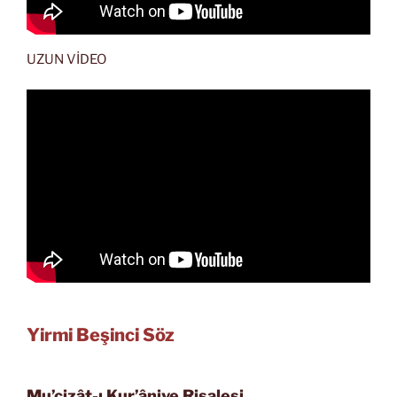
UZUN VİDEO
Yirmi Beşinci Söz
Mu’cizât-ı Kur’âniye Risalesi