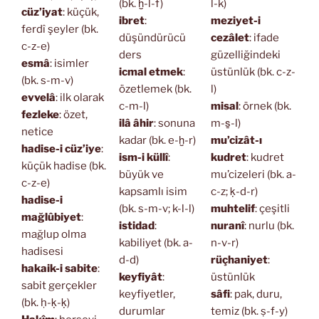
(bk. ḫ-l-f)
l-k)
cüz’iyat
: küçük,
ibret
:
meziyet-i
ferdî şeyler (bk.
düşündürücü
cezâlet
: ifade
c-z-e)
ders
güzelliğindeki
esmâ
: isimler
icmal etmek
:
üstünlük (bk. c-z-
(bk. s-m-v)
özetlemek (bk.
l)
evvelâ
: ilk olarak
c-m-l)
misal
: örnek (bk.
fezleke
: özet,
ilâ âhir
: sonuna
m-s̱-l)
netice
kadar (bk. e-ḫ-r)
mu’cizât-ı
hadise-i cüz’iye
:
ism-i küllî
:
kudret
: kudret
küçük hadise (bk.
büyük ve
mu’cizeleri (bk. a-
c-z-e)
kapsamlı isim
c-z; ḳ-d-r)
hadise-i
(bk. s-m-v; k-l-l)
muhtelif
: çeşitli
mağlûbiyet
:
istidad
:
nuranî
: nurlu (bk.
mağlup olma
kabiliyet (bk. a-
n-v-r)
hadisesi
d-d)
rüçhaniyet
:
hakaik-i sabite
:
keyfiyât
:
üstünlük
sabit gerçekler
keyfiyetler,
sâfi
: pak, duru,
(bk. ḥ-ḳ-ḳ)
durumlar
temiz (bk. ṣ-f-y)