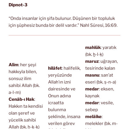
Dipnot-3
“Onda insanlar için şifa bulunur. Düşünen bir topluluk
için şüphesiz bunda bir delil vardır.” Nahl Sûresi, 16:69.
mahlûk
: yaratık
(bk. ḫ-l-ḳ)
maruz
: uğrayan,
Alîm
: her şeyi
hilâfet
: halifelik,
tesirinde kalan
hakkıyla bilen,
yeryüzünde
masnu
: san’at
sonsuz ilim
Allah’ın izni
eseri (bk. ṣ-n-a)
sahibi Allah (bk.
dairesinde ve
medar
: eksen,
a-l-m)
Onun adına
kaynak
Cenâb-ı Hak
:
icraatta
medar
: vesile,
Hakkın ta kendisi
bulunma
sebep
olan şeref ve
şeklinde, insana
melâike
:
yücelik sahibi
verilen görev
melekler (bk. m-
Allah (bk. ḥ-ḳ-ḳ)