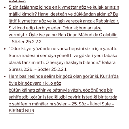
25.2.2.3.
Sizin âzâlarınız içinde en kıymettar göz ve kulaklarınızın
mâliki kimdir? Hangi destgâh ve dükkândan aldınız? Bu
lâtif, kıymettar göz ve kulağı verecek ancak Rabbinizdir.
Sizi icad edip terbiye eden Odur ki; bunları size
vermiştir. Öyle ise yalnız Rab Odur. Mâbud da O olabilir.
– Sözler 25.2.2.2.
“Odur ki, yeryüzünde ne varsa hepsini sizin için yarattı.
Sonra iradesini semâya yöneltti ve gökleri yedi tabaka
olarak tanzim etti. O herşeyi hakkıyla bilendir.” Bakara
Sûresi, 2:29. – Sözler 25.2.2.1.
Hem basîresinde selim bir gözü olan görür ki, Kur’ân’da
öyle bir göz vardır ki, o göz
bütün kâinatı zâhir ve bâtınıyla vâzıh, göz önünde bir
sahife gibi görür, istediği gibi çevirir, istediği bir tarzda
o sahifenin mânâlarını söyler. – 25. Söz – İkinci Şule –
BİRİNCİ NUR