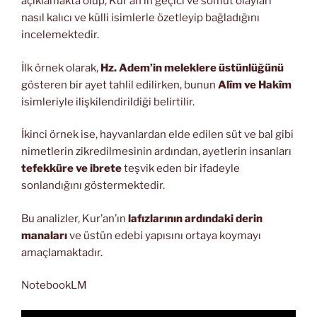
açıklamakta olup, Kur’an’ın geçici ve somut olayları
nasıl kalıcı ve külli isimlerle özetleyip bağladığını
incelemektedir.
İlk örnek olarak,
Hz. Adem’in meleklere üstünlüğünü
gösteren bir ayet tahlil edilirken, bunun
Alîm ve Hakîm
isimleriyle ilişkilendirildiği belirtilir.
İkinci örnek ise, hayvanlardan elde edilen süt ve bal gibi
nimetlerin zikredilmesinin ardından, ayetlerin insanları
tefekküre ve ibrete
teşvik eden bir ifadeyle
sonlandığını göstermektedir.
Bu analizler, Kur’an’ın
lafızlarının ardındaki derin
manaları
ve üstün edebi yapısını ortaya koymayı
amaçlamaktadır.
NotebookLM