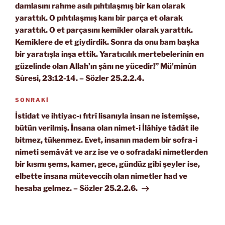
damlasını rahme asılı pıhtılaşmış bir kan olarak
yarattık. O pıhtılaşmış kanı bir parça et olarak
yarattık. O et parçasını kemikler olarak yarattık.
Kemiklere de et giydirdik. Sonra da onu bam başka
bir yaratışla inşa ettik. Yaratıcılık mertebelerinin en
güzelinde olan Allah’ın şânı ne yücedir!” Mü’minûn
Sûresi, 23:12-14. – Sözler 25.2.2.4.
Sonraki
SONRAKI
Yazı
İstidat ve ihtiyac-ı fıtrî lisanıyla insan ne istemişse,
bütün verilmiş. İnsana olan nimet-i İlâhiye tâdât ile
bitmez, tükenmez. Evet, insanın madem bir sofra-i
nimeti semâvât ve arz ise ve o sofradaki nimetlerden
bir kısmı şems, kamer, gece, gündüz gibi şeyler ise,
elbette insana müteveccih olan nimetler had ve
hesaba gelmez. – Sözler 25.2.2.6.