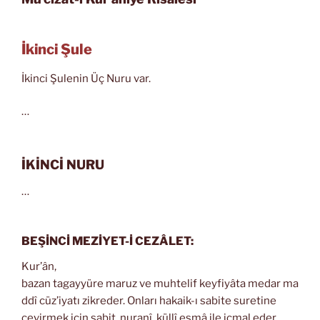
İkinci Şule
İkinci Şulenin Üç Nuru var.
…
İKİNCİ NURU
…
BEŞİNCİ MEZİYET-İ CEZÂLET:
Kur’ân,
bazan tagayyüre maruz ve muhtelif keyfiyâta medar ma
ddî cüz’iyatı zikreder. Onları hakaik-ı sabite suretine
çevirmek için sabit, nuranî, küllî esmâ ile icmal eder,