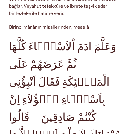
bağlar. Veyahut tefekküre ve ibrete teşvik eder
bir fezleke ile hâtime verir.
Birinci mânânın misallerinden, meselâ
وَعَلَّمَ اٰدَمَ اْلاَسْمَۤاءَ كُلَّهَا
ثُمَّ عَرَضَهُمْ عَلَى
الْمَلٰۤئِكَةِ فَقَالَ اَنْبِؤُنِى
بِاَسْمَۤاءِ هٰۤؤُلاَءِ اِنْ
كُنْتُمْ صَادِقِينَ قَالُوا