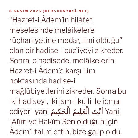
YAYIM
8 KASIM 2025
(
DERSDUNYASI.NET
)
TARIHI
“Hazret-i Âdem’in hilâfet
meselesinde melâikelere
rüçhaniyetine medar, ilmi olduğu”
olan bir hadise-i cüz’iyeyi zikreder.
Sonra, o hadisede, melâikelerin
Hazret-i Âdem’e karşı ilim
noktasında hadise-i
mağlûbiyetlerini zikreder. Sonra bu
iki hadiseyi, iki ism-i küllî ile icmal
ediyor -yani اَنْتَ الْعَلِيمُ الْحَكِيمُ Yani,
“Alîm ve Hakîm Sen olduğun için
Âdem’i talim ettin, bize galip oldu.