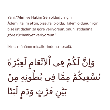
Yani, “Alîm ve Hakîm Sen olduğun için
Âdem’i talim ettin, bize galip oldu. Hakîm olduğun için
bize istidadımıza göre veriyorsun, onun istidadına
göre rüçhaniyet veriyorsun.”
İkinci mânânın misallerinden, meselâ,
وَاِنَّ لَكُمْ فِى اْلاَنْعَامِ لَعِبْرَةً
نُسْقِيكُمْ مِمَّا فِى بُطُونِهِ مِنْ
بَيْنِ فَرْثٍ وَدَمٍ لَبَنًا