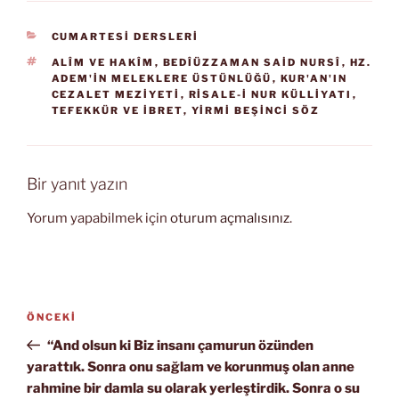
KATEGORILER
CUMARTESİ DERSLERİ
ETIKETLER
ALÎM VE HAKÎM
,
BEDÎÜZZAMAN SAID NURSÎ
,
HZ.
ADEM'IN MELEKLERE ÜSTÜNLÜĞÜ
,
KUR'AN'IN
CEZALET MEZIYETI
,
RISALE-I NUR KÜLLIYATI
,
TEFEKKÜR VE IBRET
,
YIRMI BEŞINCI SÖZ
Bir yanıt yazın
Yorum yapabilmek için
oturum açmalısınız
.
Yazı
Önceki
ÖNCEKI
gezinmesi
Yazı
“And olsun ki Biz insanı çamurun özünden
yarattık. Sonra onu sağlam ve korunmuş olan anne
rahmine bir damla su olarak yerleştirdik. Sonra o su