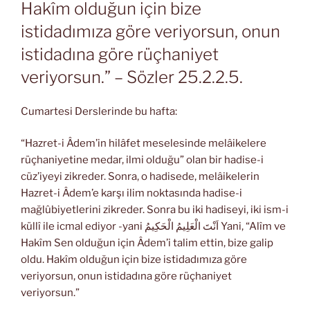
Hakîm olduğun için bize
istidadımıza göre veriyorsun, onun
istidadına göre rüçhaniyet
veriyorsun.” – Sözler 25.2.2.5.
Cumartesi Derslerinde bu hafta:
“Hazret-i Âdem’in hilâfet meselesinde melâikelere
rüçhaniyetine medar, ilmi olduğu” olan bir hadise-i
cüz’iyeyi zikreder. Sonra, o hadisede, melâikelerin
Hazret-i Âdem’e karşı ilim noktasında hadise-i
mağlûbiyetlerini zikreder. Sonra bu iki hadiseyi, iki ism-i
küllî ile icmal ediyor -yani اَنْتَ الْعَلِيمُ الْحَكِيمُ Yani, “Alîm ve
Hakîm Sen olduğun için Âdem’i talim ettin, bize galip
oldu. Hakîm olduğun için bize istidadımıza göre
veriyorsun, onun istidadına göre rüçhaniyet
veriyorsun.”