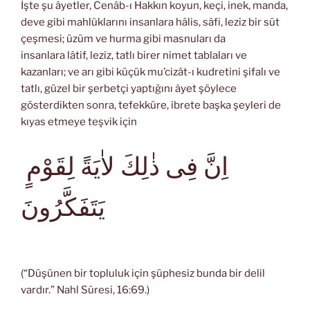
İşte şu âyetler, Cenâb-ı Hakkın koyun, keçi, inek, manda,
deve gibi mahlûklarını insanlara hâlis, sâfi, leziz bir süt
çeşmesi; üzüm ve hurma gibi masnuları da
insanlara lâtif, leziz, tatlı birer nimet tablaları ve
kazanları; ve arı gibi küçük mu’cizât-ı kudretini şifalı ve
tatlı, güzel bir şerbetçi yaptığını âyet şöylece
gösterdikten sonra, tefekküre, ibrete başka şeyleri de
kıyas etmeye teşvik için
اِنَّ فِى ذٰلِكَ لاٰيَةً لِقَوْمٍ
يَتَفَكَّرُونَ
(“Düşünen bir topluluk için şüphesiz bunda bir delil
vardır.” Nahl Sûresi, 16:69.)