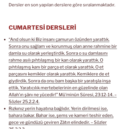
Dersler en son yapılan derslere göre sıralanmaktadır.
CUMARTESİ DERSLERİ
“And olsun ki Biz insanı çamurun özünden yarattık.
Sonra onu sağlam ve korunmuş olan anne rahmine bir
damla su olarak yerleştirdik. Sonra o su damlasını
rahme asılı pıhtılaşmış bir kan olarak yarattık. O
pıhtılaşmış kanı bir parça et olarak yarattık. O et
parçasını kemikler olarak yarattık. Kemiklere de et
giydirdik. Sonra da onu bam başka bir yaratışla inşa
ettik. Yaratıcılık mertebelerinin en güzelinde olan
Allah’ın şânı ne yücedir!” Mü’minûn Sûresi, 23:12-14. –
Sözler 25.2.2.4.
Rızkınız yerin hayatına bağlıdır. Yerin dirilmesi ise,
bahara bakar. Bahar ise, şems ve kameri teshir eden,
gece ve gündüzü çeviren Zâtın elindedir. – Sözler