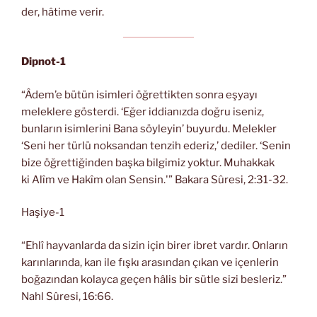
der, hâtime verir.
Dipnot-1
“Âdem’e bütün isimleri öğrettikten sonra eşyayı
meleklere gösterdi. ‘Eğer iddianızda doğru iseniz,
bunların isimlerini Bana söyleyin’ buyurdu. Melekler
‘Seni her türlü noksandan tenzih ederiz,’ dediler. ‘Senin
bize öğrettiğinden başka bilgimiz yoktur. Muhakkak
ki Alîm ve Hakîm olan Sensin.'” Bakara Sûresi, 2:31-32.
Haşiye-1
“Ehlî hayvanlarda da sizin için birer ibret vardır. Onların
karınlarında, kan ile fışkı arasından çıkan ve içenlerin
boğazından kolayca geçen hâlis bir sütle sizi besleriz.”
Nahl Sûresi, 16:66.