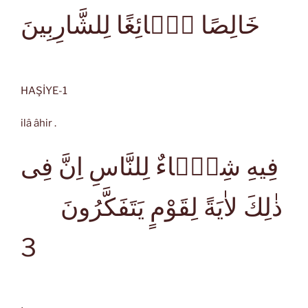
خَالِصًا سَۤائِغًا لِلشَّارِبِينَ
HAŞİYE-1
ilâ âhir .
فِيهِ شِفَۤاءٌ لِلنَّاسِ اِنَّ فِى
ذٰلِكَ لاٰيَةً لِقَوْمٍ يَتَفَكَّرُونَ
3