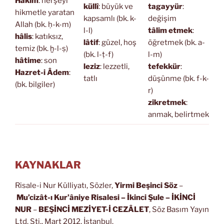
Hakîm
: herşeyi
küllî
: büyük ve
tagayyür
:
hikmetle yaratan
kapsamlı (bk. k-
değişim
Allah (bk. ḥ-k-m)
l-l)
tâlim etmek
:
hâlis
: katıksız,
lâtif
: güzel, hoş
öğretmek (bk. a-
temiz (bk. ḫ-l-ṣ)
(bk. l-ṭ-f)
l-m)
hâtime
: son
leziz
: lezzetli,
tefekkür
:
Hazret-i Âdem
:
tatlı
düşünme (bk. f-k-
(bk. bilgiler)
r)
zikretmek
:
anmak, belirtmek
KAYNAKLAR
Risale-i Nur Külliyatı, Sözler,
Yirmi Beşinci Söz
–
Mu’cizât-ı Kur’âniye Risalesi
– İkinci Şule – İKİNCİ
NUR
–
BEŞİNCİ MEZİYET-İ CEZÂLET
, Söz Basım Yayın
Ltd. Şti., Mart 2012, İstanbul.