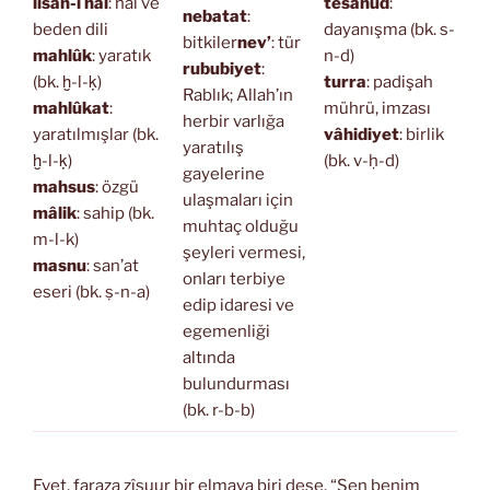
lisan-ı hâl
: hâl ve
tesânüd
:
nebatat
:
beden dili
dayanışma (bk. s-
bitkiler
nev’
: tür
mahlûk
: yaratık
n-d)
rububiyet
:
(bk. ḫ-l-ḳ)
turra
: padişah
Rablık; Allah’ın
mahlûkat
:
mührü, imzası
herbir varlığa
yaratılmışlar (bk.
vâhidiyet
: birlik
yaratılış
ḫ-l-ḳ)
(bk. v-ḥ-d)
gayelerine
mahsus
: özgü
ulaşmaları için
mâlik
: sahip (bk.
muhtaç olduğu
m-l-k)
şeyleri vermesi,
masnu
: san’at
onları terbiye
eseri (bk. ṣ-n-a)
edip idaresi ve
egemenliği
altında
bulundurması
(bk. r-b-b)
Evet, faraza zîşuur bir elmaya biri dese, “Sen benim