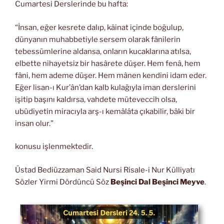
Cumartesi Derslerinde bu hafta:
“İnsan, eğer kesrete dalıp, kâinat içinde boğulup,
dünyanın muhabbetiyle sersem olarak fânilerin
tebessümlerine aldansa, onların kucaklarına atılsa,
elbette nihayetsiz bir hasârete düşer. Hem fenâ, hem
fâni, hem ademe düşer. Hem mânen kendini idam eder.
Eğer lisan-ı Kur’ân’dan kalb kulağıyla iman derslerini
işitip başını kaldırsa, vahdete müteveccih olsa,
ubûdiyetin miracıyla arş-ı kemâlâta çıkabilir, bâki bir
insan olur.”
konusu işlenmektedir.
Üstad Bediüzzaman Said Nursi Risale-i Nur Külliyatı
Sözler Yirmi Dördüncü Söz
Beşinci Dal Beşinci Meyve
.