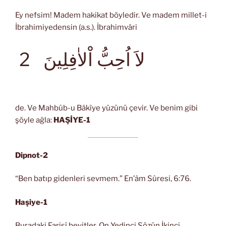
Ey nefsim! Madem hakikat böyledir. Ve madem millet-i
İbrahimiyedensin (a.s.). İbrahimvâri
لاَ اُحِبُّ اْلاٰفِلِينَ
2
de. Ve Mahbûb-u Bâkîye yüzünü çevir. Ve benim gibi
şöyle ağla:
HAŞİYE-1
Dipnot-2
“Ben batıp gidenleri sevmem.” En’âm Sûresi, 6:76.
Haşiye-1
Buradaki Farisî beyitler, On Yedinci Sözün İkinci