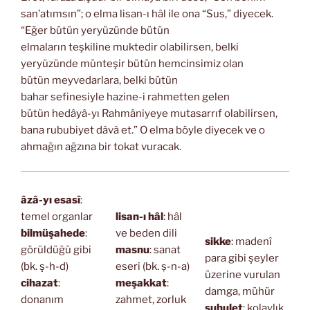
san’atımsın”; o elma lisan-ı hâl ile ona “Sus,” diyecek.
“Eğer bütün yeryüzünde bütün
elmaların teşkiline muktedir olabilirsen, belki
yeryüzünde münteşir bütün hemcinsimiz olan
bütün meyvedarlara, belki bütün
bahar sefinesiyle hazine-i rahmetten gelen
bütün hedâyâ-yı Rahmâniyeye mutasarrıf olabilirsen,
bana rububiyet dâvâ et.” O elma böyle diyecek ve o
ahmağın ağzına bir tokat vuracak.
âzâ-yı esasî
:
temel organlar
lisan-ı hâl
: hâl
bilmüşahede
:
ve beden dili
sikke
: madenî
görüldüğü gibi
masnu
: sanat
para gibi şeyler
(bk. ş-h-d)
eseri (bk. ṣ-n-a)
üzerine vurulan
cihazat
:
meşakkat
:
damga, mühür
donanım
zahmet, zorluk
suhulet
: kolaylık