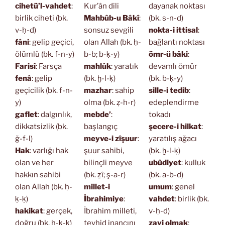
cihetü’l-vahdet
:
Kur’ân dili
dayanak noktası
birlik ciheti (bk.
Mahbûb-u Bâkî
:
(bk. s-n-d)
v-ḥ-d)
sonsuz sevgili
nokta-i ittisal
:
fâni
: gelip geçici,
olan Allah (bk. ḥ-
bağlantı noktası
ölümlü (bk. f-n-y)
b-b; b-ḳ-y)
ömr-ü bâki
:
Farisî
: Farsça
mahlûk
: yaratık
devamlı ömür
fenâ
: gelip
(bk. ḫ-l-ḳ)
(bk. b-ḳ-y)
geçicilik (bk. f-n-
mazhar
: sahip
sille-i tedib
:
y)
olma (bk. ẓ-h-r)
edeplendirme
gaflet
: dalgınlık,
mebde’
:
tokadı
dikkatsizlik (bk.
başlangıç
şecere-i hilkat
:
ğ-f-l)
meyve-i zîşuur
:
yaratılış ağacı
Hak
: varlığı hak
şuur sahibi,
(bk. ḫ-l-ḳ)
olan ve her
bilinçli meyve
ubûdiyet
: kulluk
hakkın sahibi
(bk. ẕî; ş-a-r)
(bk. a-b-d)
olan Allah (bk. ḥ-
millet-i
umum
: genel
ḳ-ḳ)
İbrahimiye
:
vahdet
: birlik (bk.
hakikat
: gerçek,
İbrahim milleti,
v-ḥ-d)
doğru (bk. ḥ-ḳ-ḳ)
tevhid inancını
zayi olmak
: