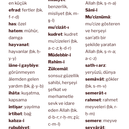
en küçük
Allah (bk. ṣ-n-a)
benzerlik,
efrad
: fertler (bk.
Sâni-i
misliyet (bk. m-
f-r-d)
Mu’ciznümâ
:
s̱-l)
has
: özel
mu’cize gösteren
mu’cizât-ı
hatem
: mühür,
ve herşeyi
kudret
: kudret
damga
san’atlı bir
mu’cizeleri (bk.
hayvanat
:
şekilde yaratan
a-c-z; ḳ-d-r)
hayvanlar (bk. ḥ-
Allah (bk. ṣ-n-a;
Müdebbir-i
y-y)
a-c-z)
Rahîm-i
iâne-i gaybiye
:
sath-ı arz
:
Zülcemâl
:
görünmeyen
yeryüzü, dünya
sonsuz güzellik
âlemden gelen
semâvât
: gökler
sahibi, herşeyi
yardım (bk. ğ-y-b)
(bk. s-m-v)
şefkat ve
ihâta
: kuşatma,
semerât-ı
merhametle
kapsama
rahmet
: rahmet
sevk ve idare
intişar
: yayılma
meyveleri (bk. r-
eden Allah (bk.
irtibat
: bağ
ḥ-m)
d-b-r; r-ḥ-m; ẕü;
kabza-i
semere
: meyve
c-m-l)
rububiyet
:
seyyârât
: