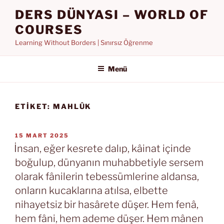
İçeriğe
DERS DÜNYASI – WORLD OF
geç
COURSES
Learning Without Borders | Sınırsız Öğrenme
Menü
ETIKET:
MAHLÛK
YAYIM
15 MART 2025
TARIHI
İnsan, eğer kesrete dalıp, kâinat içinde
boğulup, dünyanın muhabbetiyle sersem
olarak fânilerin tebessümlerine aldansa,
onların kucaklarına atılsa, elbette
nihayetsiz bir hasârete düşer. Hem fenâ,
hem fâni, hem ademe düşer. Hem mânen