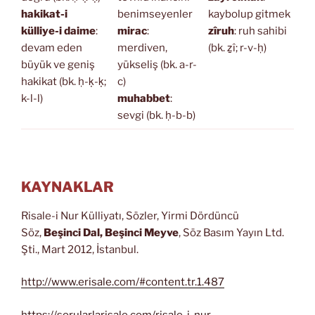
hakikat-i
benimseyenler
kaybolup gitmek
külliye-i daime
:
mirac
:
zîruh
: ruh sahibi
devam eden
merdiven,
(bk. ẕî; r-v-ḥ)
büyük ve geniş
yükseliş (bk. a-r-
hakikat (bk. ḥ-ḳ-ḳ;
c)
k-l-l)
muhabbet
:
sevgi (bk. ḥ-b-b)
KAYNAKLAR
Risale-i Nur Külliyatı, Sözler, Yirmi Dördüncü
Söz,
Beşinci Dal, Beşinci Meyve
, Söz Basım Yayın Ltd.
Şti., Mart 2012, İstanbul.
http://www.erisale.com/#content.tr.1.487
https://sorularlarisale.com/risale-i-nur-