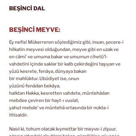
BEŞİNCİ DAL
BEŞİNCİ MEYVE:
Ey nefis! Mükerreren söylediğimiz gibi, insan, şecere-i
hilkatin meyvesi olduğundan, meyve gibi en uzak ve
en câmi’ ve umuma bakar ve umumun cihetü’l-
vahdetini içinde saklar bir kalb çekirdeğini taşıyan ve
yüzü kesrete, fenâya, dünyaya bakan
bir mahlûktur. Ubûdiyet ise, onun
yüzünü fenâdan bekàya,
halktan Hakka, kesretten vahdete, müntehâdan
mebdee çeviren bir hayt-ı vuslat,
yahut mebde’ ve müntehâ ortasında bir nokta-i
ittisaldir.
Nasıl ki, tohum olacak kıymettar bir meyve-i zîşuur,