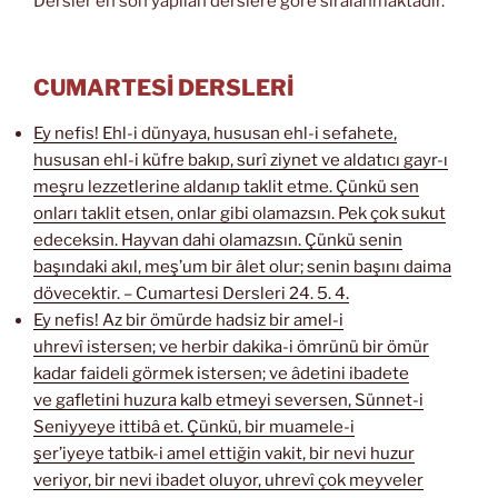
Dersler en son yapılan derslere göre sıralanmaktadır.
CUMARTESİ DERSLERİ
Ey nefis! Ehl-i dünyaya, hususan ehl-i sefahete,
hususan ehl-i küfre bakıp, surî ziynet ve aldatıcı gayr-ı
meşru lezzetlerine aldanıp taklit etme. Çünkü sen
onları taklit etsen, onlar gibi olamazsın. Pek çok sukut
edeceksin. Hayvan dahi olamazsın. Çünkü senin
başındaki akıl, meş’um bir âlet olur; senin başını daima
dövecektir. – Cumartesi Dersleri 24. 5. 4.
Ey nefis! Az bir ömürde hadsiz bir amel-i
uhrevî istersen; ve herbir dakika-i ömrünü bir ömür
kadar faideli görmek istersen; ve âdetini ibadete
ve gafletini huzura kalb etmeyi seversen, Sünnet-i
Seniyyeye ittibâ et. Çünkü, bir muamele-i
şer’iyeye tatbik-i amel ettiğin vakit, bir nevi huzur
veriyor, bir nevi ibadet oluyor, uhrevî çok meyveler