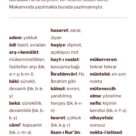
Makamında yazılmakla burada yazılmamıştır.
hasaret
: zarar,
adem
: yokluk
ziyan
âdi
: basit, sıradan
haşiye
: dipnot,
arş-ı kemâlât
:
açıklayıcı not
mükemmellikler,
hayt-ı vuslat
:
mükerreren
:
faziletler arşı (bk.
kavuşma bağı
tekrar tekrar
a-r-ş; k-m-l)
İbrahimvâri
: Hz.
müntehâ
: en son
bâki
: sürekli,
İbrahim gibi
nokta
devamlı (bk. b-ḳ-
kâinat
: evren,
müteveccih
y)
yaratılmış
olma
: yönelme
bekà
: süreklilik,
herşey (bk. k-v-
nefis
: kişinin
devamlılık (bk. b-
n)
kendisi (bk. n-f-s)
ḳ-y)
kesret
: çokluk
nihayetsiz
:
câmi’
: kapsamlı
(bk. k-s̱-r)
sonsuz
(bk. c-m-a)
lisan-ı Kur’ân
:
nokta-i istinad
: