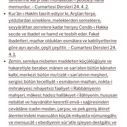
taifelerine karşı olan münasebât-ı şedideyi ilâna
memurdur. – Cumartesi Dersleri 24. 4. 2.
Kur’ân-ı Hakîm tasrih ediyor ki, Arştan ferşe,
yıldızlardan sineklere, meleklerden semeklere,
seyyârâttan zerrelere kadar herşey Cenâb-ı Hakka
secde ve ibadet ve hamd ve tesbih eder. Fakat
ibadetleri, mazhar oldukları esmâlara ve kabiliyetlerine
göre ayrı ayrıdır, çeşit çeşittir. – Cumartesi Dersleri 24.
4. 1.
Zemin, semâya nisbeten maddeten küçüklüğüyle ve
hakaretiyle beraber, mânen ve san’aten bütün kâinatın
kalbi, merkezi; bütün mu’cizât-ı san’atının meşheri,
sergisi; bütün tecelliyât-ı esmâsının mazharı, nokta-i
mihrakiyesi; nihayetsiz faaliyet-i Rabbâniyenin
mahşeri, mâkesi; hadsiz hallâkıyet-i İlâhiyenin, hususan
nebâtat ve hayvânâtın kesretli envâ-ı sağiresinden
cevâdâne icadın medarı, çarşısı; ve pek geniş âhiret
âlemlerindeki masnuâtın küçük mikyasta nümunegâhı;
ve mensucât-ı ebediyenin sür’atle işleyen destgâhı; ve