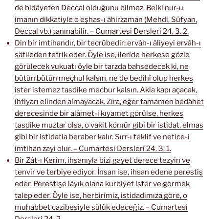
de bidâyeten Deccal olduğunu bilmez. Belki nur-u
imanın dikkatiyle o eşhas-ı âhirzaman (Mehdi, Süfyan,
Deccal vb.) tanınabilir. – Cumartesi Dersleri 24. 3. 2.
Din bir imtihandır, bir tecrübedir; ervâh-ı âliyeyi ervâh-ı
sâfileden tefrik eder. Öyle ise, ileride herkese gözle
görülecek vukuatı öyle bir tarzda bahsedecek ki, ne
bütün bütün meçhul kalsın, ne de bedihî olup herkes
ister istemez tasdike mecbur kalsın. Akla kapı açacak,
ihtiyarı elinden almayacak. Zira, eğer tamamen bedâhet
derecesinde bir alâmet-i kıyamet görülse, herkes
tasdike muztar olsa, o vakit kömür gibi bir istidat, elmas
gibi bir istidatla beraber kalır. Sırr-ı teklif ve netice-i
imtihan zayi olur. – Cumartesi Dersleri 24. 3. 1.
Bir Zât-ı Kerîm, ihsanıyla bizi gayet derece tezyin ve
tenvir ve terbiye ediyor. İnsan ise, ihsan edene perestiş
eder. Perestişe lâyık olana kurbiyet ister ve görmek
talep eder. Öyle ise, herbirimiz, istidadımıza göre, o
muhabbet cazibesiyle sülûk edeceğiz. – Cumartesi