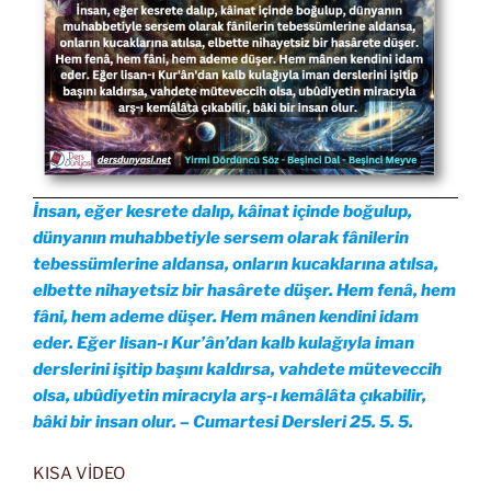
İnsan, eğer kesrete dalıp, kâinat içinde boğulup,
dünyanın muhabbetiyle sersem olarak fânilerin
tebessümlerine aldansa, onların kucaklarına atılsa,
elbette nihayetsiz bir hasârete düşer. Hem fenâ, hem
fâni, hem ademe düşer. Hem mânen kendini idam
eder. Eğer lisan-ı Kur’ân’dan kalb kulağıyla iman
derslerini işitip başını kaldırsa, vahdete müteveccih
olsa, ubûdiyetin miracıyla arş-ı kemâlâta çıkabilir,
bâki bir insan olur. – Cumartesi Dersleri 25. 5. 5.
KISA VİDEO