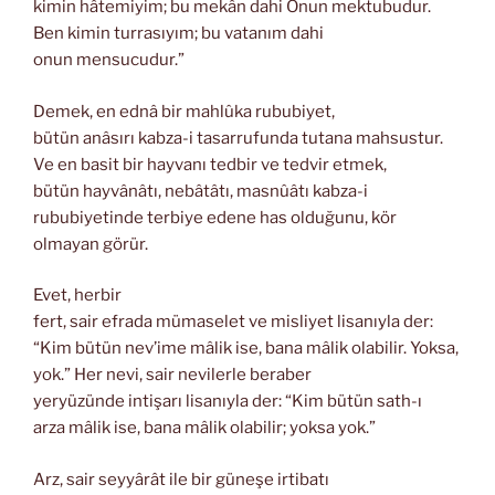
kimin hâtemiyim; bu mekân dahi Onun mektubudur.
Ben kimin turrasıyım; bu vatanım dahi
onun mensucudur.”
Demek, en ednâ bir mahlûka rububiyet,
bütün anâsırı kabza-i tasarrufunda tutana mahsustur.
Ve en basit bir hayvanı tedbir ve tedvir etmek,
bütün hayvânâtı, nebâtâtı, masnûâtı kabza-i
rububiyetinde terbiye edene has olduğunu, kör
olmayan görür.
Evet, herbir
fert, sair efrada mümaselet ve misliyet lisanıyla der:
“Kim bütün nev’ime mâlik ise, bana mâlik olabilir. Yoksa,
yok.” Her nevi, sair nevilerle beraber
yeryüzünde intişarı lisanıyla der: “Kim bütün sath-ı
arza mâlik ise, bana mâlik olabilir; yoksa yok.”
Arz, sair seyyârât ile bir güneşe irtibatı