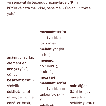
ve semâvât ile tesânüdü lisanıyla der: “Kim
bütün kâinata mâlik ise, bana mâlik O olabilir. Yoksa,
yok.”
masnuât
: san’at
eseri varlıklar
(bk. ṣ-n-a)
mekân
: yer (bk.
m-k-n)
anâsır
: unsurlar,
mensuc
:
elementler
dokunmuş,
arz
: yeryüzü,
örülmüş
dünya
mezraa-i
besâtet
: basitlik,
masnuat
: san’at
sâdelik
sair
: diğer
eseri varlıkların
delâlet
: işaret
Sâni
: herşeyi
tarlası (bk. ṣ-n-
etme, delil olma
san’atlı bir
a)
ednâ
: en basit,
şekilde yaratan
misliyet
: