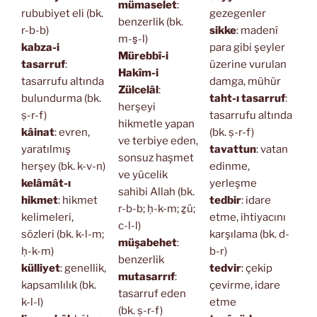
mümaselet
:
rububiyet eli (bk.
gezegenler
benzerlik (bk.
r-b-b)
sikke
: madenî
m-s̱-l)
kabza-i
para gibi şeyler
Mürebbî-i
tasarruf
:
üzerine vurulan
Hakîm-i
tasarrufu altında
damga, mühür
Zülcelâl
:
bulundurma (bk.
taht-ı tasarruf
:
herşeyi
ṣ-r-f)
tasarrufu altında
hikmetle yapan
kâinat
: evren,
(bk. ṣ-r-f)
ve terbiye eden,
yaratılmış
tavattun
: vatan
sonsuz haşmet
herşey (bk. k-v-n)
edinme,
ve yücelik
kelâmât-ı
yerleşme
sahibi Allah (bk.
hikmet
: hikmet
tedbir
: idare
r-b-b; ḥ-k-m; ẕü;
kelimeleri,
etme, ihtiyacını
c-l-l)
sözleri (bk. k-l-m;
karşılama (bk. d-
müşabehet
:
ḥ-k-m)
b-r)
benzerlik
külliyet
: genellik,
tedvir
: çekip
mutasarrıf
:
kapsamlılık (bk.
çevirme, idare
tasarruf eden
k-l-l)
etme
(bk. ṣ-r-f)