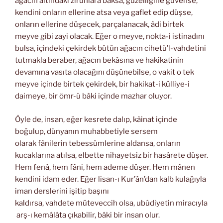
ağacın altındaki zîruhlara baksa, güzelliğine güvense,
kendini onların ellerine atsa veya gaflet edip düşse,
onların ellerine düşecek, parçalanacak, âdi birtek
meyve gibi zayi olacak. Eğer o meyve, nokta-i istinadını
bulsa, içindeki çekirdek bütün ağacın cihetü’l-vahdetini
tutmakla beraber, ağacın bekàsına ve hakikatinin
devamına vasıta olacağını düşünebilse, o vakit o tek
meyve içinde birtek çekirdek, bir hakikat-i külliye-i
daimeye, bir ömr-ü bâki içinde mazhar oluyor.
Öyle de, insan, eğer kesrete dalıp, kâinat içinde
boğulup, dünyanın muhabbetiyle sersem
olarak fânilerin tebessümlerine aldansa, onların
kucaklarına atılsa, elbette nihayetsiz bir hasârete düşer.
Hem fenâ, hem fâni, hem ademe düşer. Hem mânen
kendini idam eder. Eğer lisan-ı Kur’ân’dan kalb kulağıyla
iman derslerini işitip başını
kaldırsa, vahdete müteveccih olsa, ubûdiyetin miracıyla
arş-ı kemâlâta çıkabilir, bâki bir insan olur.