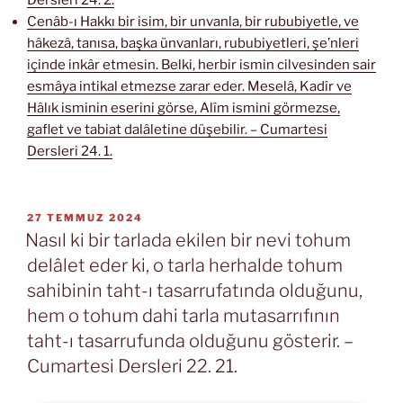
Dersleri 24. 2.
Cenâb-ı Hakkı bir isim, bir unvanla, bir rububiyetle, ve
hâkezâ, tanısa, başka ünvanları, rububiyetleri, şe’nleri
içinde inkâr etmesin. Belki, herbir ismin cilvesinden sair
esmâya intikal etmezse zarar eder. Meselâ, Kadîr ve
Hâlık isminin eserini görse, Alîm ismini görmezse,
gaflet ve tabiat dalâletine düşebilir. – Cumartesi
Dersleri 24. 1.
YAYIM
27 TEMMUZ 2024
TARIHI
Nasıl ki bir tarlada ekilen bir nevi tohum
delâlet eder ki, o tarla herhalde tohum
sahibinin taht-ı tasarrufatında olduğunu,
hem o tohum dahi tarla mutasarrıfının
taht-ı tasarrufunda olduğunu gösterir. –
Cumartesi Dersleri 22. 21.