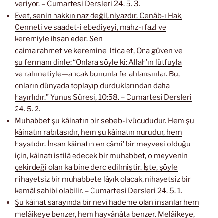
veriyor. – Cumartesi Dersleri 24. 5. 3.
Evet, senin hakkın naz değil, niyazdır. Cenâb-ı Hak,
Cenneti ve saadet-i ebediyeyi, mahz-ı fazl ve
keremiyle ihsan eder. Sen
daima rahmet ve keremine iltica et, Ona güven ve
şu fermanı dinle: “Onlara söyle ki: Allah’ın lütfuyla
ve rahmetiyle—ancak bununla ferahlansınlar. Bu,
onların dünyada toplayıp durduklarından daha
hayırlıdır.” Yunus Sûresi, 10:58. – Cumartesi Dersleri
24. 5. 2.
Muhabbet şu kâinatın bir sebeb-i vücududur. Hem şu
kâinatın rabıtasıdır, hem şu kâinatın nurudur, hem
hayatıdır. İnsan kâinatın en câmi’ bir meyvesi olduğu
için, kâinatı istilâ edecek bir muhabbet, o meyvenin
çekirdeği olan kalbine derc edilmiştir. İşte, şöyle
nihayetsiz bir muhabbete lâyık olacak, nihayetsiz bir
kemâl sahibi olabilir. – Cumartesi Dersleri 24. 5. 1.
Şu kâinat sarayında bir nevi hademe olan insanlar hem
melâikeye benzer, hem hayvânâta benzer. Melâikeye,