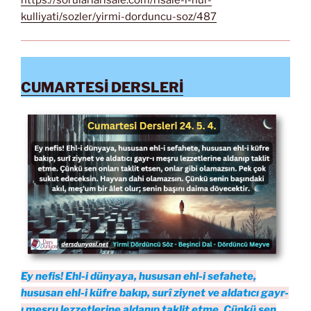
kulliyati/sozler/yirmi-dorduncu-soz/487
CUMARTESİ DERSLERİ
Ey nefis! Ehl-i dünyaya, hususan ehl-i sefahete,
hususan ehl-i küfre bakıp, surî ziynet ve aldatıcı gayr-
ı meşru lezzetlerine aldanıp taklit etme. Çünkü sen