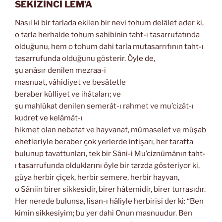
SEKİZİNCİ LEM’A
Nasıl ki bir tarlada ekilen bir nevi tohum delâlet eder ki,
o tarla herhalde tohum sahibinin taht-ı tasarrufatında
olduğunu, hem o tohum dahi tarla mutasarrıfının taht-ı
tasarrufunda olduğunu gösterir. Öyle de,
şu anâsır denilen mezraa-i
masnuat, vâhidiyet ve besâtetle
beraber külliyet ve ihâtaları; ve
şu mahlûkat denilen semerât-ı rahmet ve mu’cizât-ı
kudret ve kelâmât-ı
hikmet olan nebatat ve hayvanat, mümaselet ve müşab
ehetleriyle beraber çok yerlerde intişarı, her tarafta
bulunup tavattunları, tek bir Sâni-i Mu’ciznümânın taht-
ı tasarrufunda olduklarını öyle bir tarzda gösteriyor ki,
güya herbir çiçek, herbir semere, herbir hayvan,
o Sâniin birer sikkesidir, birer hâtemidir, birer turrasıdır.
Her nerede bulunsa, lisan-ı hâliyle herbirisi der ki: “Ben
kimin sikkesiyim; bu yer dahi Onun masnuudur. Ben