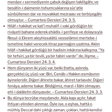
menâzır-ı sermediyenin çabuk değişen taklitgâhı; ve
besâtîn-i daimenin tohumcuklarına sür’atle
sünbüllenen dar ve muvakkat mezraası ve terbiyegâhı
olmuştur. – Cumartesi Dersleri 24. 3. 5.
Hilâf-ı hakikat ve kat’î muhalif-i vaki gördüğün bir
rivâyeti bahane ederek ehâdis-i şerifeye ve dolayısıyla
Resul-ü Ekrem aleyhissalâtü vesselâmın mertebe-i
ismetine halel verecek itiraz parmağını uzatma. Aklın
hilâf-ı hakikat gördüğü bir hadisin inkârına kalkışma. “Ya
bir tefsiri, ya bir tevili, ya bir tabiri vardır” de, ilişme. –
Cumartesi Dersleri 24. 3. 4.
Hem dünyanın iki yüzü var, belki (hatta, aslında,
gerçekte) üç yüzü var: Biri, Cenâb-ı Hakkın esmâsının
âyineleridir. Diğeri âhirete bakar, âhiret tarlasıdır. Diğeri
fenâya, ademe bakar. Bildiğimiz, marzî-i İlâhî olmayan,
ehl-i dalâletin dünyasıdır. – Cumartesi Dersleri 24. 3. 3.
Bu dünya tecrübe meydanıdır. Akla kapı açılır, fakat
ihtiyarı elinden alınmaz. Öyle ise, o eşhas, hattâ o
müthiş Deccal dahi çıktığı zaman, çokları, hattâ kendisi