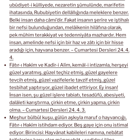
ubûdiyet-i külliyede, nezaretin şümulünde, marifetin
ihatasında, Rububiyetin dellâllığında meleklere benzer.
Belki insan daha câmi’dir. Fakat insanın şerîre ve iştihalı
bir nefsi bulunduğundan, melâikenin hilâfına olarak,
pek mühim terakkiyat ve tedenniyâta mazhardır. Hem
insan, amelinde nefsi için bir haz ve zâtı için bir hisse
aradığı için, hayvana benzer. – Cumartesi Dersleri 24. 4.
4.
Fâtır-ı Hakîm ve Kadîr-i Alîm, kemâl-i intizamla, herşeyi
güzel yaratmış, güzel teçhiz etmiş, güzel gayelere
tevcih etmiş, güzel vazifelerle tavzif etmiş, güzel
tesbihat yaptırıyor, güzel ibadet ettiriyor. Ey insan!
İnsan isen, şu güzel işlere tabiatı, tesadüfü, abesiyeti,
dalâleti karıştırma, çirkin etme, çirkin yapma, çirkin
olma. – Cumartesi Dersleri 24. 4. 3.
Meşhur bülbül kuşu, gülün aşkıyla maruf o hayvancığı,
Fâtır-ı Hakîm istihdam ediyor. Beş gaye için onu istimal
ediyor: Birincisi: Hayvânat kabileleri namına, nebâtat