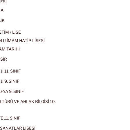
ESİ
MA
İK
İM / LİSE
U İMAM HATİP LİSESİ
AM TARİHİ
SİR
İ 11. SINIF
İ 9. SINIF
YA 9. SINIF
LTÜRÜ VE AHLAK BİLGİSİ 10.
 11. SINIF
SANATLAR LİSESİ