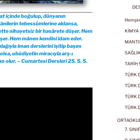
DES
nat içinde boğulup, dünyanın
Hemşire
ânilerin tebessümlerine aldansa,
KİMYA 
bette nihayetsiz bir hasârete düşer. Hem
şer. Hem mânen kendini idam eder.
MANTI
lağıyla iman derslerini işitip başını
SAĞLIK
lsa, ubûdiyetin miracıyla arş-ı
san olur. – Cumartesi Dersleri 25. 5. 5.
TARİH 9
TÜRK D
TÜRK Dİ
TÜRK Dİ
TÜRK D
ORTAOKU
7. SIN