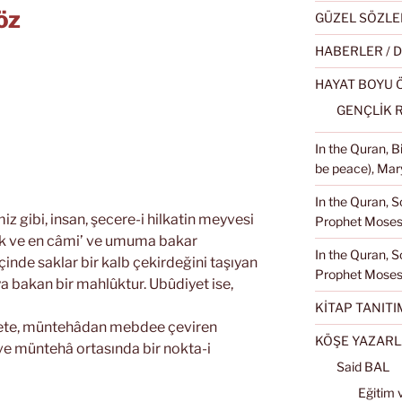
öz
GÜZEL SÖZLE
HABERLER / 
HAYAT BOYU
GENÇLİK 
In the Quran, 
be peace), Mary
In the Quran, S
z gibi, insan, şecere-i hilkatin meyvesi
Prophet Moses 
k ve en câmi’ ve umuma bakar
In the Quran, S
inde saklar bir kalb çekirdeğini taşıyan
Prophet Moses
a bakan bir mahlûktur. Ubûdiyet ise,
KİTAP TANITI
dete, müntehâdan mebdee çeviren
KÖŞE YAZARL
 ve müntehâ ortasında bir nokta-i
Said BAL
Eğitim 