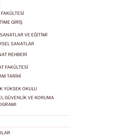
E
 FAKÜLTESİ
TİME GİRİŞ
SANATLAR VE EĞİTİMİ
RSEL SANATLAR
NAT REHBERİ
AT FAKÜLTESİ
AM TARİHİ
K YÜKSEK OKULU
EL GÜVENLİK VE KORUMA
OGRAMI
EOLAR