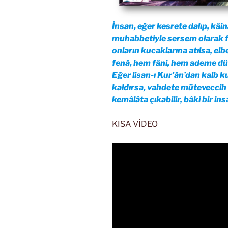
İnsan, eğer kesrete dalıp, kâi
muhabbetiyle sersem olarak f
onların kucaklarına atılsa, el
fenâ, hem fâni, hem ademe dü
Eğer lisan-ı Kur’ân’dan kalb ku
kaldırsa, vahdete müteveccih o
kemâlâta çıkabilir, bâki bir in
KISA VİDEO