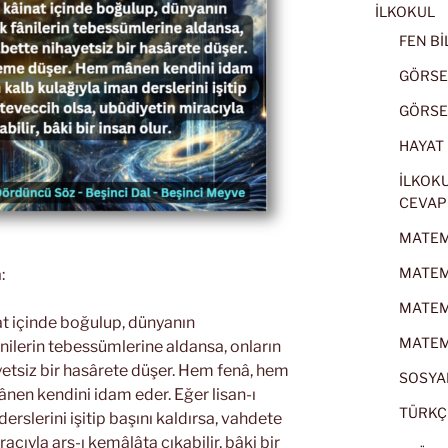
İLKOKUL
FEN BİL
GÖRSEL
GÖRSEL
HAYAT B
İLKOKU
CEVAP
MATEMA
MATEMA
:
MATEMA
nat içinde boğulup, dünyanın
MATEMA
ilerin tebessümlerine aldansa, onların
ayetsiz bir hasârete düşer. Hem fenâ, hem
SOSYAL
en kendini idam eder. Eğer lisan-ı
TÜRKÇE
erslerini işitip başını kaldırsa, vahdete
cıyla arş-ı kemâlâta çıkabilir, bâki bir