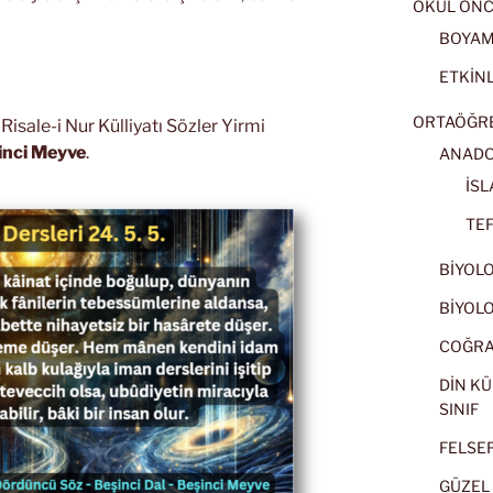
OKUL ÖNC
BOYA
ETKİNL
ORTAÖĞRET
sale-i Nur Külliyatı Sözler Yirmi
inci Meyve
.
ANADOL
İSL
TEF
BİYOLOJ
BİYOLOJ
COĞRAF
DİN KÜ
SINIF
FELSEFE
GÜZEL 