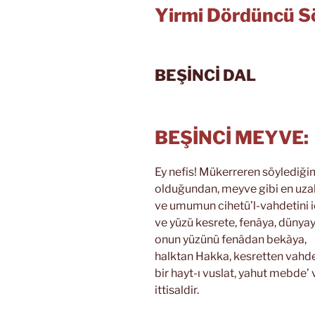
Yirmi Dördüncü S
BEŞİNCİ DAL
BEŞİNCİ MEYVE:
Ey nefis! Mükerreren söylediğimi
olduğundan, meyve gibi en uza
ve umumun cihetü’l-vahdetini iç
ve yüzü kesrete, fenâya, dünyay
onun yüzünü fenâdan bekàya,
halktan Hakka, kesretten vah
bir hayt-ı vuslat, yahut mebde’
ittisaldir.