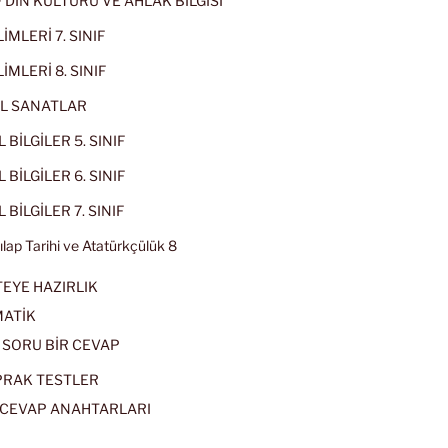
IF DİN KÜLTÜRÜ VE AHLAK BİLGİSİ
İMLERİ 7. SINIF
İMLERİ 8. SINIF
L SANATLAR
 BİLGİLER 5. SINIF
 BİLGİLER 6. SINIF
 BİLGİLER 7. SINIF
kılap Tarihi ve Atatürkçülük 8
EYE HAZIRLIK
ATİK
 SORU BİR CEVAP
PRAK TESTLER
CEVAP ANAHTARLARI