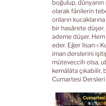
boğulup, dünyanın
olarak fânilerin te
onların kucaklarına 
bir hasârete düşer
ademe düşer. Hem 
eder. Eğer lisan-ı K
iman derslerini işit
müteveccih olsa, ub
kemâlâta çıkabilir, b
Cumartesi Dersleri 