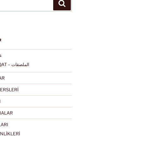
Ara
R
عرب
ALMULSAQAT – الملصقات
AR
ERSLERİ
I
MALAR
LARI
NLİKLERİ