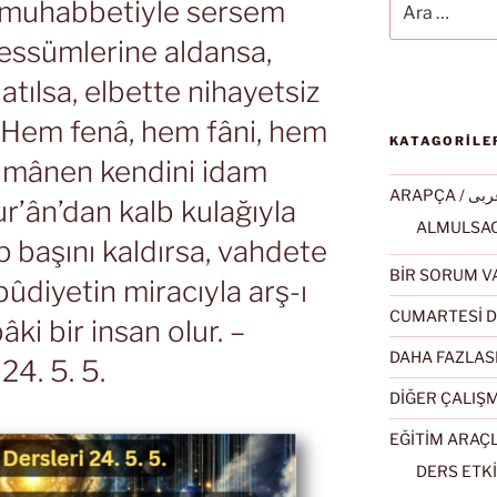
 muhabbetiyle sersem
bessümlerine aldansa,
atılsa, elbette nihayetsiz
. Hem fenâ, hem fâni, hem
KATAGORİLE
mânen kendini idam
ARAPÇA / ى
ur’ân’dan kalb kulağıyla
ip başını kaldırsa, vahdete
BİR SORUM V
ûdiyetin miracıyla arş-ı
CUMARTESİ D
âki bir insan olur. –
DAHA FAZLAS
24. 5. 5.
DİĞER ÇALIŞ
EĞİTİM ARAÇ
DERS ETKİ