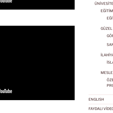
ÜNİVESİT
EĞİTİM
EĞİ
GÜZEL 
GÖ
SA
İLAHİY
İSL
MESLE
ÖZ
PR
ENGLISH
FAYDALI VİD