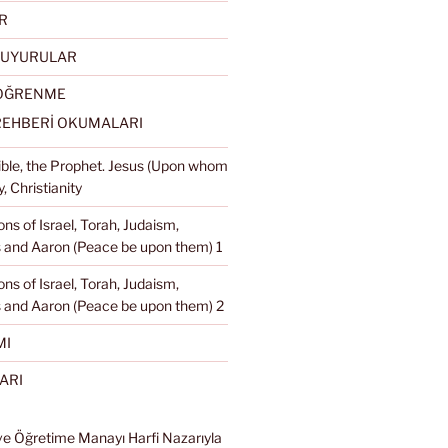
R
DUYURULAR
 ÖĞRENME
REHBERİ OKUMALARI
Bible, the Prophet. Jesus (Upon whom
, Christianity
ons of Israel, Torah, Judaism,
and Aaron (Peace be upon them) 1
ons of Israel, Torah, Judaism,
 and Aaron (Peace be upon them) 2
MI
ARI
ve Öğretime Manayı Harfi Nazarıyla