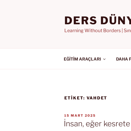
İçeriğe
geç
DERS DÜN
Learning Without Borders | Sı
EĞİTİM ARAÇLARI
DAHA 
ETIKET:
VAHDET
YAYIM
15 MART 2025
TARIHI
İnsan, eğer kesrete 