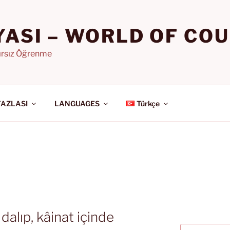
YASI – WORLD OF CO
nırsız Öğrenme
FAZLASI
LANGUAGES
Türkçe
dalıp, kâinat içinde
Ara: