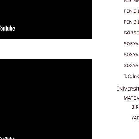
8. SIN
FEN BİL
FEN BİL
GÖRSE
SOSYAL
SOSYAL
SOSYAL
T. C. İn
ÜNİVERSİT
MATEM
BİR
YA