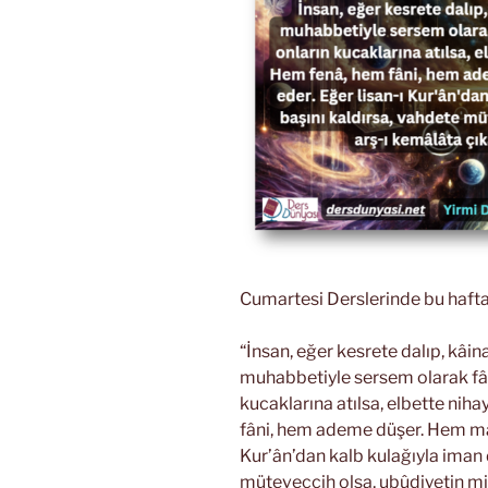
Cumartesi Derslerinde bu hafta
“İnsan, eğer kesrete dalıp, kâi
muhabbetiyle sersem olarak fân
kucaklarına atılsa, elbette nih
fâni, hem ademe düşer. Hem mân
Kur’ân’dan kalb kulağıyla iman d
müteveccih olsa, ubûdiyetin mira