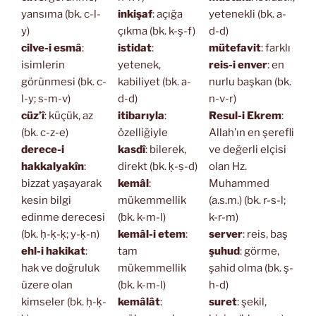
yansıma (bk. c-l-
inkişaf
: açığa
yetenekli (bk. a-
y)
çıkma (bk. k-ş-f)
d-d)
cilve-i esmâ
:
istidat
:
mütefavit
: farklı
isimlerin
yetenek,
reis-i enver
: en
görünmesi (bk. c-
kabiliyet (bk. a-
nurlu başkan (bk.
l-y; s-m-v)
d-d)
n-v-r)
cüz’î
: küçük, az
itibarıyla
:
Resul-i Ekrem
:
(bk. c-z-e)
özelliğiyle
Allah’ın en şerefli
derece-i
kasdî
: bilerek,
ve değerli elçisi
hakkalyakîn
:
direkt (bk. ḳ-ṣ-d)
olan Hz.
bizzat yaşayarak
kemâl
:
Muhammed
kesin bilgi
mükemmellik
(a.s.m.) (bk. r-s-l;
edinme derecesi
(bk. k-m-l)
k-r-m)
(bk. ḥ-ḳ-ḳ; y-ḳ-n)
kemâl-i etem
:
server
: reis, baş
ehl-i hakikat
:
tam
şuhud
: görme,
hak ve doğruluk
mükemmellik
şahid olma (bk. ş-
üzere olan
(bk. k-m-l)
h-d)
kimseler (bk. ḥ-ḳ-
kemâlât
:
suret
: şekil,