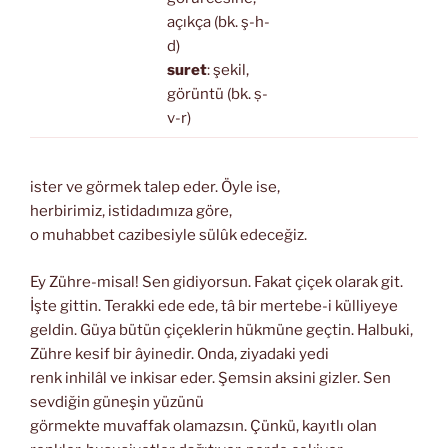
açıkça (bk. ş-h-
d)
suret
: şekil,
görüntü (bk. ṣ-
v-r)
ister ve görmek talep eder. Öyle ise,
herbirimiz, istidadımıza göre,
o muhabbet cazibesiyle sülûk edeceğiz.
Ey Zühre-misal! Sen gidiyorsun. Fakat çiçek olarak git.
İşte gittin. Terakki ede ede, tâ bir mertebe-i külliyeye
geldin. Güya bütün çiçeklerin hükmüne geçtin. Halbuki,
Zühre kesif bir âyinedir. Onda, ziyadaki yedi
renk inhilâl ve inkisar eder. Şemsin aksini gizler. Sen
sevdiğin güneşin yüzünü
görmekte muvaffak olamazsın. Çünkü, kayıtlı olan