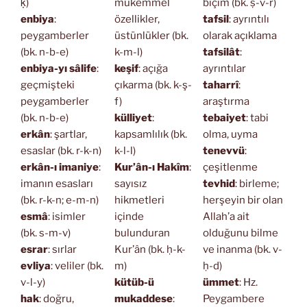
ḳ)
mükemmel
biçim (bk. ṣ-v-r)
enbiya
:
özellikler,
tafsil
: ayrıntılı
peygamberler
üstünlükler (bk.
olarak açıklama
(bk. n-b-e)
k-m-l)
tafsilât
:
enbiya-yı sâlife
:
keşif
: açığa
ayrıntılar
geçmişteki
çıkarma (bk. k-ş-
taharrî
:
peygamberler
f)
araştırma
(bk. n-b-e)
külliyet
:
tebaiyet
: tabi
erkân
: şartlar,
kapsamlılık (bk.
olma, uyma
esaslar (bk. r-k-n)
k-l-l)
tenevvü
:
erkân-ı imaniye
:
Kur’ân-ı Hakîm
:
çeşitlenme
imanın esasları
sayısız
tevhid
: birleme;
(bk. r-k-n; e-m-n)
hikmetleri
herşeyin bir olan
esmâ
: isimler
içinde
Allah’a ait
(bk. s-m-v)
bulunduran
olduğunu bilme
esrar
: sırlar
Kur’ân (bk. ḥ-k-
ve inanma (bk. v-
evliya
: veliler (bk.
m)
ḥ-d)
v-l-y)
kütüb-ü
ümmet
: Hz.
hak
: doğru,
mukaddese
:
Peygambere