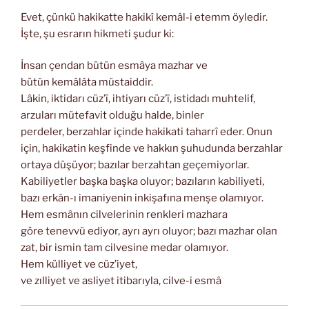
Evet, çünkü hakikatte hakikî kemâl-i etemm öyledir.
İşte, şu esrarın hikmeti şudur ki:
İnsan çendan bütün esmâya mazhar ve
bütün kemâlâta müstaiddir.
Lâkin, iktidarı cüz’î, ihtiyarı cüz’î, istidadı muhtelif,
arzuları mütefavit olduğu halde, binler
perdeler, berzahlar içinde hakikati taharrî eder. Onun
için, hakikatin keşfinde ve hakkın şuhudunda berzahlar
ortaya düşüyor; bazılar berzahtan geçemiyorlar.
Kabiliyetler başka başka oluyor; bazıların kabiliyeti,
bazı erkân-ı imaniyenin inkişafına menşe olamıyor.
Hem esmânın cilvelerinin renkleri mazhara
göre tenevvü ediyor, ayrı ayrı oluyor; bazı mazhar olan
zat, bir ismin tam cilvesine medar olamıyor.
Hem külliyet ve cüz’iyet,
ve zılliyet ve asliyet itibarıyla, cilve-i esmâ