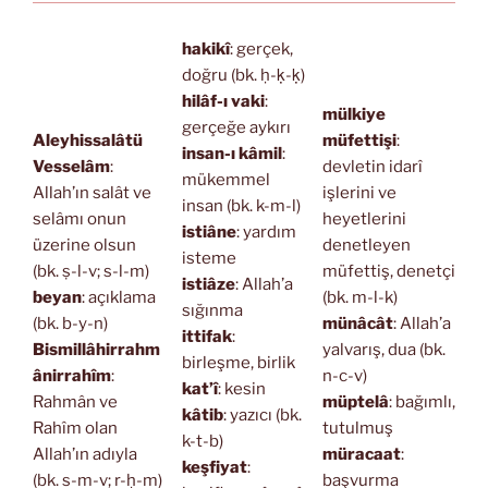
hakikî
: gerçek,
doğru (bk. ḥ-ḳ-ḳ)
hilâf-ı vaki
:
mülkiye
gerçeğe aykırı
Aleyhissalâtü
müfettişi
:
insan-ı kâmil
:
Vesselâm
:
devletin idarî
mükemmel
Allah’ın salât ve
işlerini ve
insan (bk. k-m-l)
selâmı onun
heyetlerini
istiâne
: yardım
üzerine olsun
denetleyen
isteme
(bk. ṣ-l-v; s-l-m)
müfettiş, denetçi
istiâze
: Allah’a
beyan
: açıklama
(bk. m-l-k)
sığınma
(bk. b-y-n)
münâcât
: Allah’a
ittifak
:
Bismillâhirrahm
yalvarış, dua (bk.
birleşme, birlik
ânirrahîm
:
n-c-v)
kat’î
: kesin
Rahmân ve
müptelâ
: bağımlı,
kâtib
: yazıcı (bk.
Rahîm olan
tutulmuş
k-t-b)
Allah’ın adıyla
müracaat
:
keşfiyat
:
(bk. s-m-v; r-ḥ-m)
başvurma