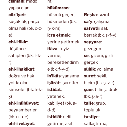
cismanî
: maddi
m)
yapısı olan
hükümran
:
cüz’iyet
:
hükmü geçen,
Reşha
: sızıntı
küçüklük, parça
hükmeden (bk.
sa’y
: çalışma
olma hali (bk. c-z-
ḥ-k-m)
safvetli
: saf,
e)
icra etmek
:
berrak (bk. ṣ-f-y)
ehl-i fikir
:
yerine getirmek
seyyare
:
düşünce
ifâza
: feyiz
gezegen
sahipleri (bk. f-k-
verme,
sır
: gizem, gizli
r)
bereketlendirm
gerçek
ehl-i hakikat
:
e (bk. f-y-ḍ)
sülûk
: yol alma
doğru ve hak
in’ikâs
: yansıma
suret
: şekil,
yolda olan
işârât
: işaretler
biçim (bk. ṣ-v-r)
kimseler (bk. ḥ-ḳ-
istidat
:
şuur
: bilinç, idrak
ḳ)
yetenek,
(bk. ş-a-r)
ehl-i nübüvvet
:
kabiliyet (bk. a-
taife
: grup,
peygamberler
d-d)
topluluk
(bk. n-b-e)
istidlâl
: delil
tasfiye
:
ehl-i velâyet
:
getirme, akıl
saflaştırma,