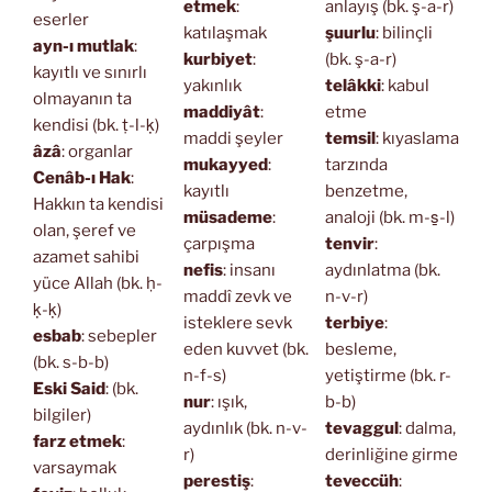
etmek
:
anlayış (bk. ş-a-r)
eserler
katılaşmak
şuurlu
: bilinçli
ayn-ı mutlak
:
kurbiyet
:
(bk. ş-a-r)
kayıtlı ve sınırlı
yakınlık
telâkki
: kabul
olmayanın ta
maddiyât
:
etme
kendisi (bk. ṭ-l-ḳ)
maddi şeyler
temsil
: kıyaslama
âzâ
: organlar
mukayyed
:
tarzında
Cenâb-ı Hak
:
kayıtlı
benzetme,
Hakkın ta kendisi
müsademe
:
analoji (bk. m-s̱-l)
olan, şeref ve
çarpışma
tenvir
:
azamet sahibi
nefis
: insanı
aydınlatma (bk.
yüce Allah (bk. ḥ-
maddî zevk ve
n-v-r)
ḳ-ḳ)
isteklere sevk
terbiye
:
esbab
: sebepler
eden kuvvet (bk.
besleme,
(bk. s-b-b)
n-f-s)
yetiştirme (bk. r-
Eski Said
: (bk.
nur
: ışık,
b-b)
bilgiler)
aydınlık (bk. n-v-
tevaggul
: dalma,
farz etmek
:
r)
derinliğine girme
varsaymak
perestiş
:
teveccüh
: