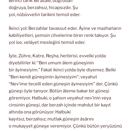
Birinci tarik: Bil’asale, doğrudan
doğruya, berzahsız, hicapsızdır. Şu
yol, nübüvvetin tarikini temsil eder.
İkinci yol: Berzahlar tavassut eder. Âyine ve mazharların
kabiliyetleri, şemsin cilvelerine birer renk takıyor. Şu
yol ise, velâyet mesleğini temsil eder.
İşte, Zühre, Katre, Reşha, herbirisi, evvelki yolda
diyebilirler ki: “Ben umum âlem güneşinin
bir âyinesiyim.” Fakat ikinci yolda öyle diyemez. Belki
“Ben kendi güneşimin âyinesiyim”; veyahut
“Nev’ime tecellî eden güneşin âyinesiyim” der. Çünkü
güneşi öyle tanıyor. Bütün âleme bakar bir güneşi
göremiyor. Halbuki, o şahsın veyahut nev’inin veya
cinsinin güneşi, dar berzah içinde mahdut bir kayıt
altında ona görünüyor. Halbuki
kayıtsız, berzahsız, mutlak güneşin âsârını
o mukayyet güneşe veremiyor. Çünkü bütün yeryüzünü