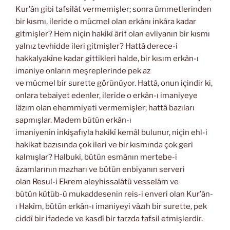
Kur’ân gibi tafsilât vermemişler; sonra ümmetlerinden
bir kısmı, ileride o mücmel olan erkânı inkâra kadar
gitmişler? Hem niçin hakikî ârif olan evliyanın bir kısmı
yalnız tevhidde ileri gitmişler? Hattâ derece-i
hakkalyakîne kadar gittikleri halde, bir kısım erkân-ı
imaniye onların meşreplerinde pek az
ve mücmel bir surette görünüyor. Hattâ, onun içindir ki,
onlara tebaiyet edenler, ileride o erkân-ı imaniyeye
lâzım olan ehemmiyeti vermemişler; hattâ bazıları
sapmışlar. Madem bütün erkân-ı
imaniyenin inkişafıyla hakikî kemâl bulunur, niçin ehl-i
hakikat bazısında çok ileri ve bir kısmında çok geri
kalmışlar? Halbuki, bütün esmânın mertebe-i
âzamlarının mazharı ve bütün enbiyanın serveri
olan Resul-i Ekrem aleyhissalâtü vesselâm ve
bütün kütüb-ü mukaddesenin reis-i enveri olan Kur’ân-
ı Hakîm, bütün erkân-ı imaniyeyi vâzıh bir surette, pek
ciddî bir ifadede ve kasdî bir tarzda tafsil etmişlerdir.