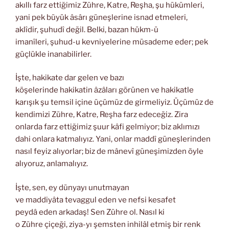
akıllı farz ettiğimiz Zühre, Katre, Reşha, şu hükümleri,
yani pek büyük âsârı güneşlerine isnad etmeleri,
aklîdir, şuhudî değil. Belki, bazan hükm-ü
imanîleri, şuhud-u kevniyelerine müsademe eder; pek
güçlükle inanabilirler.
İşte, hakikate dar gelen ve bazı
köşelerinde hakikatin âzâları görünen ve hakikatle
karışık şu temsil içine üçümüz de girmeliyiz. Üçümüz de
kendimizi Zühre, Katre, Reşha farz edeceğiz. Zira
onlarda farz ettiğimiz şuur kâfi gelmiyor; biz aklımızı
dahi onlara katmalıyız. Yani, onlar maddî güneşlerinden
nasıl feyiz alıyorlar; biz de mânevî güneşimizden öyle
alıyoruz, anlamalıyız.
İşte, sen, ey dünyayı unutmayan
ve maddiyâta tevaggul eden ve nefsi kesafet
peydâ eden arkadaş! Sen Zühre ol. Nasıl ki
o Zühre çiçeği, ziya-yı şemsten inhilâl etmiş bir renk