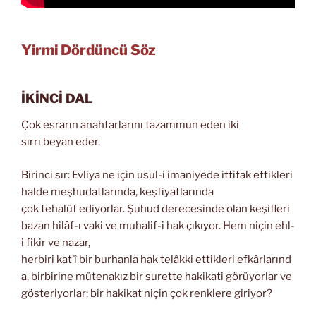
Yirmi Dördüncü Söz
İKİNCİ DAL
Çok esrarın anahtarlarını tazammun eden iki
sırrı beyan eder.
Birinci sır: Evliya ne için usul-i imaniyede ittifak ettikleri
halde meşhudatlarında, keşfiyatlarında
çok tehalüf ediyorlar. Şuhud derecesinde olan keşifleri
bazan hilâf-ı vaki ve muhalif-i hak çıkıyor. Hem niçin ehl-
i fikir ve nazar,
herbiri kat’î bir burhanla hak telâkki ettikleri efkârlarınd
a, birbirine mütenakız bir surette hakikati görüyorlar ve
gösteriyorlar; bir hakikat niçin çok renklere giriyor?