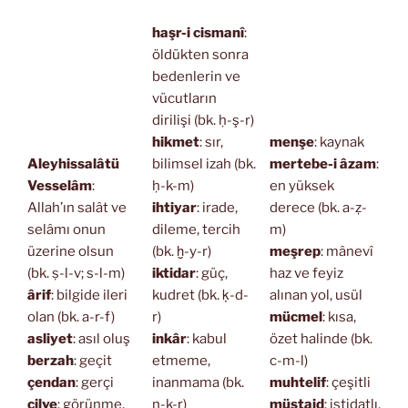
haşr-i cismanî
:
öldükten sonra
bedenlerin ve
vücutların
dirilişi (bk. ḥ-ş-r)
hikmet
: sır,
menşe
: kaynak
Aleyhissalâtü
bilimsel izah (bk.
mertebe-i âzam
:
Vesselâm
:
ḥ-k-m)
en yüksek
Allah’ın salât ve
ihtiyar
: irade,
derece (bk. a-ẓ-
selâmı onun
dileme, tercih
m)
üzerine olsun
(bk. ḫ-y-r)
meşrep
: mânevî
(bk. ṣ-l-v; s-l-m)
iktidar
: güç,
haz ve feyiz
ârif
: bilgide ileri
kudret (bk. ḳ-d-
alınan yol, usül
olan (bk. a-r-f)
r)
mücmel
: kısa,
asliyet
: asıl oluş
inkâr
: kabul
özet halinde (bk.
berzah
: geçit
etmeme,
c-m-l)
çendan
: gerçi
inanmama (bk.
muhtelif
: çeşitli
cilve
: görünme,
n-k-r)
müstaid
: istidatlı,