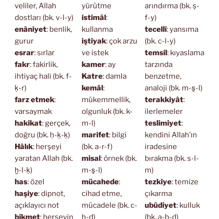
veliler, Allah
yürütme
arındırma (bk. ṣ-
dostları (bk. v-l-y)
istimâl
:
f-y)
enâniyet
: benlik,
kullanma
tecellî
: yansıma
gurur
iştiyak
: çok arzu
(bk. c-l-y)
esrar
: sırlar
ve istek
temsil
: kıyaslama
fakr
: fakirlik,
kamer
: ay
tarzında
ihtiyaç hali (bk. f-
Katre
: damla
benzetme,
ḳ-r)
kemâl
:
analoji (bk. m-s̱-l)
farz etmek
:
mükemmellik,
terakkiyât
:
varsaymak
olgunluk (bk. k-
ilerlemeler
hakikat
: gerçek,
m-l)
teslimiyet
:
doğru (bk. ḥ-ḳ-ḳ)
marifet
: bilgi
kendini Allah’ın
Hâlık
: herşeyi
(bk. a-r-f)
iradesine
yaratan Allah (bk.
misal
: örnek (bk.
bırakma (bk. s-l-
ḫ-l-ḳ)
m-s̱-l)
m)
has
: özel
mücahede
:
tezkiye
: temize
haşiye
: dipnot,
cihad etme,
çıkarma
açıklayıcı not
mücadele (bk. c-
ubûdiyet
: kulluk
hikmet
: herşeyin
h-d)
(bk. a-b-d)