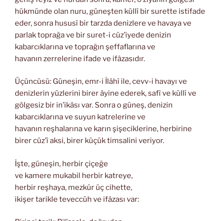
hükmünde olan nuru, güneşten küllî bir surette istifade
eder, sonra hususî bir tarzda denizlere ve havaya ve
parlak toprağa ve bir suret-i cüz’iyede denizin
kabarcıklarına ve toprağın şeffaflarına ve
havanın zerrelerine ifade ve ifâzasıdır.
Üçüncüsü: Güneşin, emr-i İlâhî ile, cevv-i havayı ve
denizlerin yüzlerini birer âyine ederek, safî ve küllî ve
gölgesiz bir in’ikâsı var. Sonra o güneş, denizin
kabarcıklarına ve suyun katrelerine ve
havanın reşhalarına ve karın şişeciklerine, herbirine
birer cüz’î aksi, birer küçük timsalini veriyor.
İşte, güneşin, herbir çiçeğe
ve kamere mukabil herbir katreye,
herbir reşhaya, mezkûr üç cihette,
ikişer tarikle teveccüh ve ifâzası var: