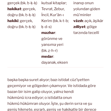
gerçek (bk. ḥ-ḳ-ḳ)
kutsal kitaplar;
inanıp onun
hakikat
: gerçek,
Tevrat, Zebur,
yolundan giden
doğru (bk. ḥ-ḳ-ḳ)
İncil, Kur’ân-ı
mü’minler
hakikî
: gerçek,
Kerîm (bk. k-t-b;
vâzıh
: açık, âşikâr
doğru (bk. ḥ-ḳ-ḳ)
ḳ-d-s)
zılliyet
: gölge
mazhar
:
tarzında tecellî
görünme ve
yansıma yeri
(bk. ẓ-h-r)
medar
:
dayanak, eksen
başka başka suret alıyor; bazı istidat cüz’iyetten
geçemiyor ve gölgeden çıkamıyor. Ve istidada göre
bazan bir isim galip oluyor, yalnız kendi
hükmünü icra ediyor; o istidatta onun
hükmü hükümran oluyor. İşte, şu derin sırra ve şu
geniş hikmete, esrarlı, geniş ve hakikatle bir derece