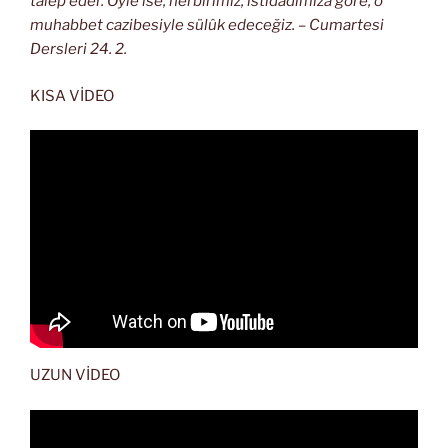
talep eder. Öyle ise, herbirimiz, istidadımıza göre, o
muhabbet cazibesiyle sülûk edeceğiz. – Cumartesi
Dersleri 24. 2.
KISA VİDEO
UZUN VİDEO