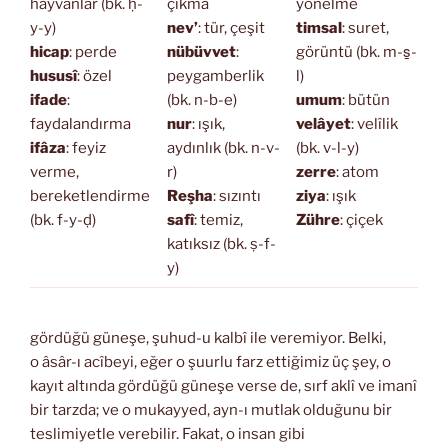
hayvanlar (bk. ḥ-
çıkma
yönelme
y-y)
nev’
: tür, çeşit
timsal
: suret,
hicap
: perde
nübüvvet
:
görüntü (bk. m-s̱-
hususî
: özel
peygamberlik
l)
ifade
:
(bk. n-b-e)
umum
: bütün
faydalandırma
nur
: ışık,
velâyet
: velîlik
ifâza
: feyiz
aydınlık (bk. n-v-
(bk. v-l-y)
verme,
r)
zerre
: atom
bereketlendirme
Reşha
: sızıntı
ziya
: ışık
(bk. f-y-ḍ)
safî
: temiz,
Zühre
: çiçek
katıksız (bk. ṣ-f-
y)
gördüğü güneşe, şuhud-u kalbî ile veremiyor. Belki,
o âsâr-ı acîbeyi, eğer o şuurlu farz ettiğimiz üç şey, o
kayıt altında gördüğü güneşe verse de, sırf aklî ve imanî
bir tarzda; ve o mukayyed, ayn-ı mutlak olduğunu bir
teslimiyetle verebilir. Fakat, o insan gibi