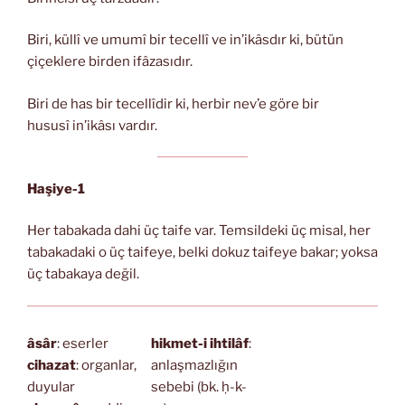
Biri, küllî ve umumî bir tecellî ve in’ikâsdır ki, bütün
çiçeklere birden ifâzasıdır.
Biri de has bir tecellîdir ki, herbir nev’e göre bir
hususî in’ikâsı vardır.
Haşiye-1
Her tabakada dahi üç taife var. Temsildeki üç misal, her
tabakadaki o üç taifeye, belki dokuz taifeye bakar; yoksa
üç tabakaya değil.
âsâr
: eserler
hikmet-i ihtilâf
:
cihazat
: organlar,
anlaşmazlığın
duyular
sebebi (bk. ḥ-k-