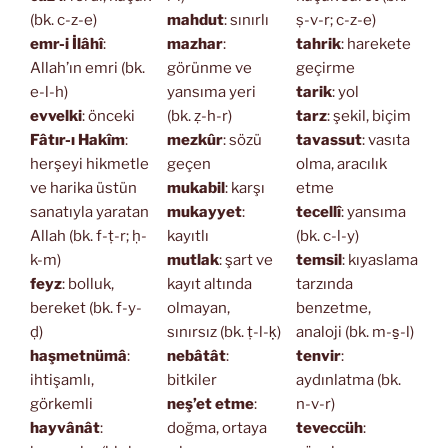
(bk. c-z-e)
mahdut
: sınırlı
ṣ-v-r; c-z-e)
emr-i İlâhî
:
mazhar
:
tahrik
: harekete
Allah’ın emri (bk.
görünme ve
geçirme
e-l-h)
yansıma yeri
tarik
: yol
evvelki
: önceki
(bk. ẓ-h-r)
tarz
: şekil, biçim
Fâtır-ı Hakîm
:
mezkûr
: sözü
tavassut
: vasıta
herşeyi hikmetle
geçen
olma, aracılık
ve harika üstün
mukabil
: karşı
etme
sanatıyla yaratan
mukayyet
:
tecellî
: yansıma
Allah (bk. f-ṭ-r; ḥ-
kayıtlı
(bk. c-l-y)
k-m)
mutlak
: şart ve
temsil
: kıyaslama
feyz
: bolluk,
kayıt altında
tarzında
bereket (bk. f-y-
olmayan,
benzetme,
ḍ)
sınırsız (bk. ṭ-l-ḳ)
analoji (bk. m-s̱-l)
haşmetnümâ
:
nebâtât
:
tenvir
:
ihtişamlı,
bitkiler
aydınlatma (bk.
görkemli
neş’et etme
:
n-v-r)
hayvânât
:
doğma, ortaya
teveccüh
: