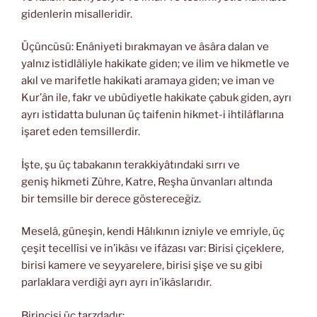
gidenlerin misalleridir.
Üçüncüsü: Enâniyeti bırakmayan ve âsâra dalan ve
yalnız istidlâliyle hakikate giden; ve ilim ve hikmetle ve
akıl ve marifetle hakikati aramaya giden; ve iman ve
Kur’ân ile, fakr ve ubûdiyetle hakikate çabuk giden, ayrı
ayrı istidatta bulunan üç taifenin hikmet-i ihtilâflarına
işaret eden temsillerdir.
İşte, şu üç tabakanın terakkiyâtındaki sırrı ve
geniş hikmeti Zühre, Katre, Reşha ünvanları altında
bir temsille bir derece göstereceğiz.
Meselâ, güneşin, kendi Hâlıkının izniyle ve emriyle, üç
çeşit tecellîsi ve in’ikâsı ve ifâzası var: Birisi çiçeklere,
birisi kamere ve seyyarelere, birisi şişe ve su gibi
parlaklara verdiği ayrı ayrı in’ikâslarıdır.
Birincisi üç tarzdadır: