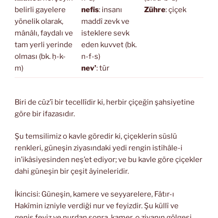
belirli gayelere
nefis
: insanı
Zühre
: çiçek
yönelik olarak,
maddî zevk ve
mânâlı, faydalı ve
isteklere sevk
tam yerli yerinde
eden kuvvet (bk.
olması (bk. ḥ-k-
n-f-s)
m)
nev’
: tür
Biri de cüz’î bir tecellîdir ki, herbir çiçeğin şahsiyetine
göre bir ifazasıdır.
Şu temsilimiz o kavle göredir ki, çiçeklerin süslü
renkleri, güneşin ziyasındaki yedi rengin istihâle-i
in’ikâsiyesinden neş’et ediyor; ve bu kavle göre çiçekler
dahi güneşin bir çeşit âyineleridir.
İkincisi: Güneşin, kamere ve seyyarelere, Fâtır-ı
Hakîmin izniyle verdiği nur ve feyizdir. Şu küllî ve
geniş feyiz ve nurdan sonra, kamer, o ziyanın gölgesi