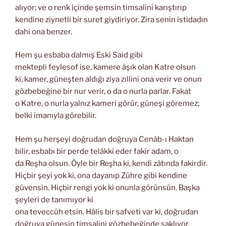
alıyor; ve o renk içinde şemsin timsalini karıştırıp
kendine ziynetli bir suret giydiriyor. Zira senin istidadın
dahi ona benzer.
Hem şu esbaba dalmış Eski Said gibi
mektepli feylesof ise, kamere âşık olan Katre olsun
ki, kamer, güneşten aldığı ziya zıllini ona verir ve onun
gözbebeğine bir nur verir, o da o nurla parlar. Fakat
o Katre, o nurla yalnız kameri görür, güneşi göremez;
belki imanıyla görebilir.
Hem şu herşeyi doğrudan doğruya Cenâb-ı Haktan
bilir, esbabı bir perde telâkki eder fakir adam, o
da Reşha olsun. Öyle bir Reşha ki, kendi zâtında fakirdir.
Hiçbir şeyi yok ki, ona dayanıp Zühre gibi kendine
güvensin. Hiçbir rengi yok ki onunla görünsün. Başka
şeyleri de tanımıyor ki
ona teveccüh etsin. Hâlis bir safveti var ki, doğrudan
doğruya güneşin timsalini gözbebeğinde saklıyor.