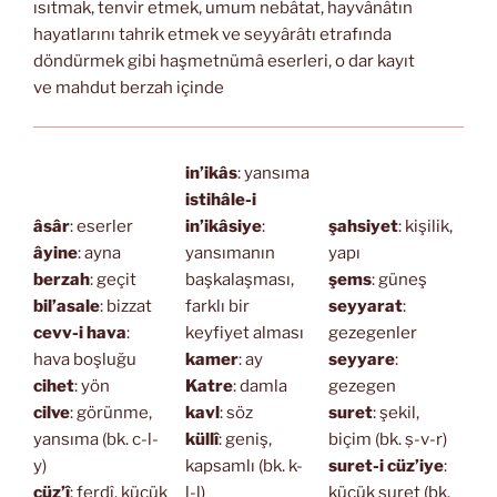
ısıtmak, tenvir etmek, umum nebâtat, hayvânâtın
hayatlarını tahrik etmek ve seyyârâtı etrafında
döndürmek gibi haşmetnümâ eserleri, o dar kayıt
ve mahdut berzah içinde
in’ikâs
: yansıma
istihâle-i
âsâr
: eserler
in’ikâsiye
:
şahsiyet
: kişilik,
âyine
: ayna
yansımanın
yapı
berzah
: geçit
başkalaşması,
şems
: güneş
bil’asale
: bizzat
farklı bir
seyyarat
:
cevv-i hava
:
keyfiyet alması
gezegenler
hava boşluğu
kamer
: ay
seyyare
:
cihet
: yön
Katre
: damla
gezegen
cilve
: görünme,
kavl
: söz
suret
: şekil,
yansıma (bk. c-l-
küllî
: geniş,
biçim (bk. ṣ-v-r)
y)
kapsamlı (bk. k-
suret-i cüz’iye
:
cüz’î
: ferdî, küçük
l-l)
küçük suret (bk.