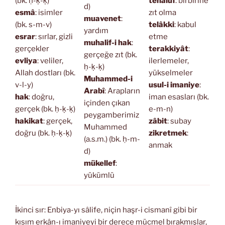
(bk. ḥ-ḳ-ḳ)
tehalüf
: birbirine
d)
esmâ
: isimler
zıt olma
muavenet
:
(bk. s-m-v)
telâkki
: kabul
yardım
esrar
: sırlar, gizli
etme
muhalif-i hak
:
gerçekler
terakkiyât
:
gerçeğe zıt (bk.
evliya
: veliler,
ilerlemeler,
ḥ-ḳ-ḳ)
Allah dostları (bk.
yükselmeler
Muhammed-i
v-l-y)
usul-i imaniye
:
Arabî
: Arapların
hak
: doğru,
iman esasları (bk.
içinden çıkan
gerçek (bk. ḥ-ḳ-ḳ)
e-m-n)
peygamberimiz
hakikat
: gerçek,
zâbit
: subay
Muhammed
doğru (bk. ḥ-ḳ-ḳ)
zikretmek
:
(a.s.m.) (bk. ḥ-m-
anmak
d)
mükellef
:
yükümlü
İkinci sır: Enbiya-yı sâlife, niçin haşr-i cismanî gibi bir
kısım erkân-ı imaniyeyi bir derece mücmel bırakmışlar,