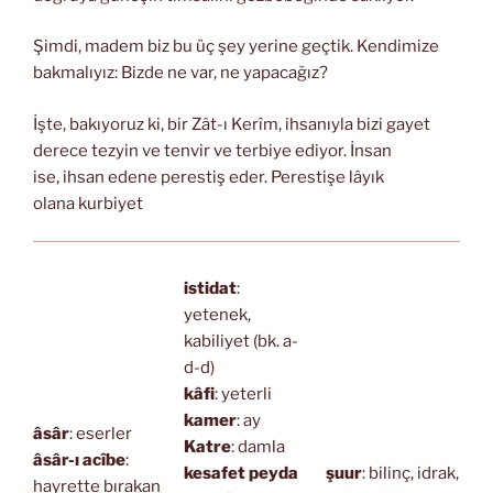
Şimdi, madem biz bu üç şey yerine geçtik. Kendimize
bakmalıyız: Bizde ne var, ne yapacağız?
İşte, bakıyoruz ki, bir Zât-ı Kerîm, ihsanıyla bizi gayet
derece tezyin ve tenvir ve terbiye ediyor. İnsan
ise, ihsan edene perestiş eder. Perestişe lâyık
olana kurbiyet
istidat
:
yetenek,
kabiliyet (bk. a-
d-d)
kâfi
: yeterli
kamer
: ay
âsâr
: eserler
Katre
: damla
âsâr-ı acîbe
:
kesafet peyda
şuur
: bilinç, idrak,
hayrette bırakan