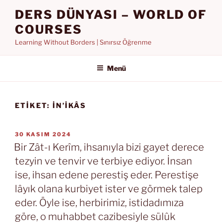
İçeriğe
DERS DÜNYASI – WORLD OF
geç
COURSES
Learning Without Borders | Sınırsız Öğrenme
Menü
ETIKET:
IN’IKÂS
YAYIM
30 KASIM 2024
TARIHI
Bir Zât-ı Kerîm, ihsanıyla bizi gayet derece
tezyin ve tenvir ve terbiye ediyor. İnsan
ise, ihsan edene perestiş eder. Perestişe
lâyık olana kurbiyet ister ve görmek talep
eder. Öyle ise, herbirimiz, istidadımıza
göre, o muhabbet cazibesiyle sülûk