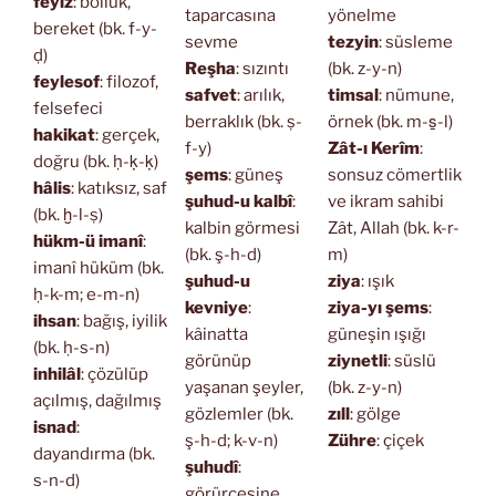
feyiz
: bolluk,
taparcasına
yönelme
bereket (bk. f-y-
sevme
tezyin
: süsleme
ḍ)
Reşha
: sızıntı
(bk. z-y-n)
feylesof
: filozof,
safvet
: arılık,
timsal
: nümune,
felsefeci
berraklık (bk. ṣ-
örnek (bk. m-s̱-l)
hakikat
: gerçek,
f-y)
Zât-ı Kerîm
:
doğru (bk. ḥ-ḳ-ḳ)
şems
: güneş
sonsuz cömertlik
hâlis
: katıksız, saf
şuhud-u kalbî
:
ve ikram sahibi
(bk. ḫ-l-ṣ)
kalbin görmesi
Zât, Allah (bk. k-r-
hükm-ü imanî
:
(bk. ş-h-d)
m)
imanî hüküm (bk.
şuhud-u
ziya
: ışık
ḥ-k-m; e-m-n)
kevniye
:
ziya-yı şems
:
ihsan
: bağış, iyilik
kâinatta
güneşin ışığı
(bk. ḥ-s-n)
görünüp
ziynetli
: süslü
inhilâl
: çözülüp
yaşanan şeyler,
(bk. z-y-n)
açılmış, dağılmış
gözlemler (bk.
zıll
: gölge
isnad
:
ş-h-d; k-v-n)
Zühre
: çiçek
dayandırma (bk.
şuhudî
:
s-n-d)
görürcesine,