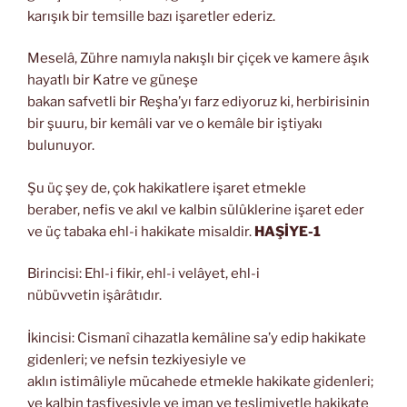
karışık bir temsille bazı işaretler ederiz.
Meselâ, Zühre namıyla nakışlı bir çiçek ve kamere âşık
hayatlı bir Katre ve güneşe
bakan safvetli bir Reşha’yı farz ediyoruz ki, herbirisinin
bir şuuru, bir kemâli var ve o kemâle bir iştiyakı
bulunuyor.
Şu üç şey de, çok hakikatlere işaret etmekle
beraber, nefis ve akıl ve kalbin sülûklerine işaret eder
ve üç tabaka ehl-i hakikate misaldir.
HAŞİYE-1
Birincisi: Ehl-i fikir, ehl-i velâyet, ehl-i
nübüvvetin işârâtıdır.
İkincisi: Cismanî cihazatla kemâline sa’y edip hakikate
gidenleri; ve nefsin tezkiyesiyle ve
aklın istimâliyle mücahede etmekle hakikate gidenleri;
ve kalbin tasfiyesiyle ve iman ve teslimiyetle hakikate