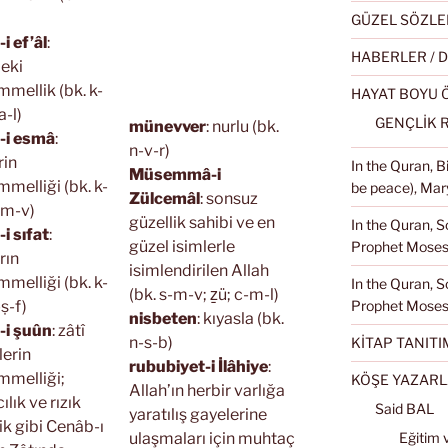
GÜZEL SÖZLE
i ef’âl
:
HABERLER / 
deki
mellik (bk. k-
HAYAT BOYU
a-l)
GENÇLİK 
münevver
: nurlu (bk.
-i esmâ
:
n-v-r)
rin
In the Quran, 
Müsemmâ-i
melliği (bk. k-
be peace), Mary
Zülcemâl
: sonsuz
-m-v)
güzellik sahibi ve en
In the Quran, S
i sıfat
:
güzel isimlerle
Prophet Moses 
rın
isimlendirilen Allah
melliği (bk. k-
In the Quran, S
(bk. s-m-v; ẕü; c-m-l)
-ṣ-f)
Prophet Moses
nisbeten
: kıyasla (bk.
-i şuûn
: zâtî
n-s-b)
KİTAP TANITI
lerin
rububiyet-i İlâhiye
:
melliği;
KÖŞE YAZARL
Allah’ın herbir varlığa
ılık ve rızık
Said BAL
yaratılış gayelerine
lik gibi Cenâb-ı
ulaşmaları için muhtaç
Eğitim 