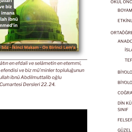
OKUL ÖNC
BOYA
ETKİNL
ORTAÖĞRET
ANADOL
İSL
TEF
âtın en efdali ve selâmetin en etemmi,
efendisi ve biz mü’minler topluluğunun
BİYOLOJ
ullah ibnü Abdilmuttalib oğlu
BİYOLOJ
Cumartesi Dersleri 22. 24.
COĞRAF
DİN KÜ
SINIF
FELSEFE
GÜZEL 