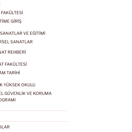
E
 FAKÜLTESİ
TİME GİRİŞ
SANATLAR VE EĞİTİMİ
RSEL SANATLAR
NAT REHBERİ
AT FAKÜLTESİ
AM TARİHİ
K YÜKSEK OKULU
EL GÜVENLİK VE KORUMA
OGRAMI
EOLAR