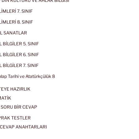
IF DİN KÜLTÜRÜ VE AHLAK BİLGİSİ
İMLERİ 7. SINIF
İMLERİ 8. SINIF
L SANATLAR
 BİLGİLER 5. SINIF
 BİLGİLER 6. SINIF
 BİLGİLER 7. SINIF
kılap Tarihi ve Atatürkçülük 8
EYE HAZIRLIK
ATİK
 SORU BİR CEVAP
PRAK TESTLER
CEVAP ANAHTARLARI