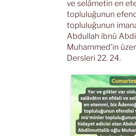
ve selâmetin en et
topluluğunun efend
topluluğunun imana
Abdullah ibnü Abdi
Muhammed’in üzeri
Dersleri 22. 24.