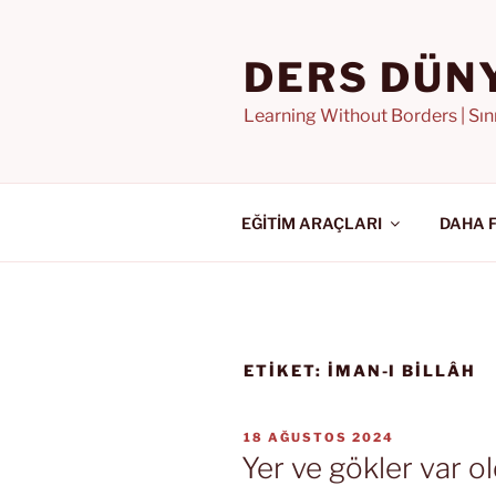
İçeriğe
geç
DERS DÜN
Learning Without Borders | Sı
EĞİTİM ARAÇLARI
DAHA 
ETIKET:
IMAN-I BILLÂH
YAYIM
18 AĞUSTOS 2024
TARIHI
Yer ve gökler var o