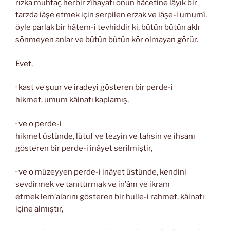
rızka muhtaç herbir zîhayatı onun hâcetine lâyık bir
tarzda iâşe etmek için serpilen erzak ve iâşe-i umumî,
öyle parlak bir hâtem-i tevhiddir ki, bütün bütün aklı
sönmeyen anlar ve bütün bütün kör olmayan görür.
Evet,
· kast ve şuur ve iradeyi gösteren bir perde-i
hikmet, umum kâinatı kaplamış,
· ve o perde-i
hikmet üstünde, lütuf ve tezyin ve tahsin ve ihsanı
gösteren bir perde-i inâyet serilmiştir,
· ve o müzeyyen perde-i inâyet üstünde, kendini
sevdirmek ve tanıttırmak ve in’âm ve ikram
etmek lem’alarını gösteren bir hulle-i rahmet, kâinatı
içine almıştır,