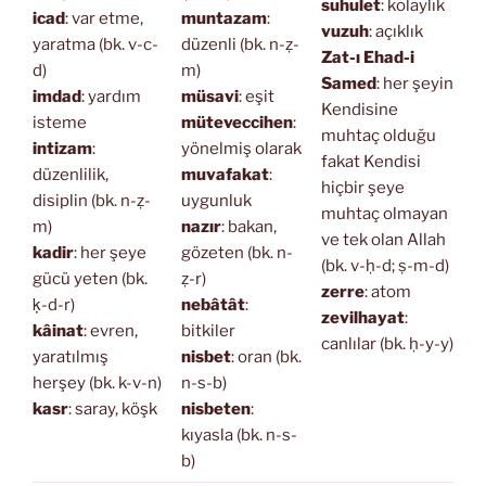
suhulet
: kolaylık
icad
: var etme,
muntazam
:
vuzuh
: açıklık
yaratma (bk. v-c-
düzenli (bk. n-ẓ-
Zat-ı Ehad-i
d)
m)
Samed
: her şeyin
imdad
: yardım
müsavi
: eşit
Kendisine
isteme
müteveccihen
:
muhtaç olduğu
intizam
:
yönelmiş olarak
fakat Kendisi
düzenlilik,
muvafakat
:
hiçbir şeye
disiplin (bk. n-ẓ-
uygunluk
muhtaç olmayan
m)
nazır
: bakan,
ve tek olan Allah
kadir
: her şeye
gözeten (bk. n-
(bk. v-ḥ-d; ṣ-m-d)
gücü yeten (bk.
ẓ-r)
zerre
: atom
ḳ-d-r)
nebâtât
:
zevilhayat
:
kâinat
: evren,
bitkiler
canlılar (bk. ḥ-y-y)
yaratılmış
nisbet
: oran (bk.
herşey (bk. k-v-n)
n-s-b)
kasr
: saray, köşk
nisbeten
:
kıyasla (bk. n-s-
b)