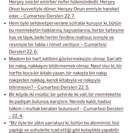
Herşey ona bir emirber nefer hükmündedir. Herşey
Onun kuvvetiyle döner. Herşey Onun emriyle hareket
eder. – Cumartesi Dersleri 22. 7.
Hem öyle sehâvetperverâne sofralar kuruyor ki, bütün
bu memleketin halklarına, hayvanlarına, herbir taifesine
has ve lâyık, belki herbir ferdine mahsus ismiyle ve
resmiyle bir tabla-i nimet veriliyor. – Cumartesi
Dersleri 22. 6.
Madem bir harf, kâtibini göstermeksizin olmaz. San’atlı
bir nakış, nakkaşını bildirmemek olmaz. Nasıl olur ki, bir
harfte koca bir kitabı yazan, bir nakışta bin nakşı
nakşeden nakkaş, kendi kitabıyla ve nakşıyla
bilinmesin? – Cumartesi Dersleri 22. 5.
Bir köyde iki müdür, bir şehirde iki vali, bir memlekette
iki padişah bulunsa, karıştırır. Nerede kaldı, hadsiz
hâkim-i mutlak beraber bulunsun! – Cumartesi Dersleri
– 22. 4.
“Biz öyle bir zâtın san’atıyız ki, bütün bu âlemimizi, bizi
yaptığı ve suhuletle icad ettiği gibi kolaylıkla yapabilir