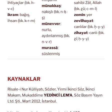
ihtiyaçlar (bk. h-
sahibi Zât, Allah
münakkaş
:
v-c)
(bk. ẕü; c-m-l)
nakışlı (bk. n-ḳ-
ikram
: bağış,
zemin
: yer
ş)
ihsan (bk. k-r-m)
zevilhayat
:
münevver
:
canlılar (bk. ḥ-y-y)
nurlu,
zîhayat
: canlı (bk.
aydınlanmış (bk.
ẕî; ḥ-y-y)
n-v-r)
murassâ
:
süslenmiş
KAYNAKLAR
Risale-i Nur Külliyatı, Sözler, Yirmi İkinci Söz, İkinci
Makam, Mukaddime
YEDİNCİ LEM’A
, Söz Basım Yayın
Ltd. Şti., Mart 2012, İstanbul.