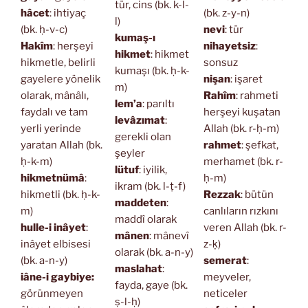
tür, cins (bk. k-l-
hâcet
: ihtiyaç
(bk. z-y-n)
l)
(bk. ḥ-v-c)
nevi
: tür
kumaş-ı
Hakîm
: herşeyi
nihayetsiz
:
hikmet
: hikmet
hikmetle, belirli
sonsuz
kumaşı (bk. ḥ-k-
gayelere yönelik
nişan
: işaret
m)
olarak, mânâlı,
Rahîm
: rahmeti
lem’a
: parıltı
faydalı ve tam
herşeyi kuşatan
levâzımat
:
yerli yerinde
Allah (bk. r-ḥ-m)
gerekli olan
yaratan Allah (bk.
rahmet
: şefkat,
şeyler
ḥ-k-m)
merhamet (bk. r-
lütuf
: iyilik,
hikmetnümâ
:
ḥ-m)
ikram (bk. l-ṭ-f)
hikmetli (bk. ḥ-k-
Rezzak
: bütün
maddeten
:
m)
canlıların rızkını
maddî olarak
hulle-i inâyet
:
veren Allah (bk. r-
mânen
: mânevî
inâyet elbisesi
z-ḳ)
olarak (bk. a-n-y)
(bk. a-n-y)
semerat
:
maslahat
:
iâne-i gaybiye:
meyveler,
fayda, gaye (bk.
görünmeyen
neticeler
ṣ-l-ḥ)