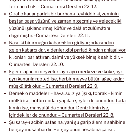
fermana bak. – Cumartersi Dersleri 22. 12.
O zat o kadar parlak bir burhan-ı tevhiddir ki, zeminin
baştan başa yüzünü ve zamanın geçmiş ve gelecek iki
yüzünü ışıklandırmış, küfür ve dalâlet zulümâtını
dağıtmıştır. -Cumartesi Dersleri 22. 11.
Nasıl ki bir ırmağın kabarcıkları gidiyor; arkasından
gelen kabarcıklar, gidenler gibi parladığından anlaşılıyor
ki, onları parlattıran, daimî ve yüksek bir ışık sahibidir. –
Cumartesi Dersleri 22. 10.
Eğer o ağacın meyveleri ayrı ayrı merkeze ve köke, ayrı
ayrı kanunla raptedilse, herbir meyve bütün ağaç kadar
müşkülâtlı olur. – Cumartesi Dersleri 22. 9.
Demek o maddeler – hava, su, ziya (ışık), toprak – kimin
mülkü ise, bütün ondan yapılan şeyler de onundur. Tarla
kimin ise, mahsulât da onundur. Deniz kimin ise,
içindekiler de onundur. – Cumartesi Dersleri 22. 8.
Şu saray-ı acibin ustasına, yani şu garip âlemin sahibine
herşey musahhardır. Herşey onun hesabına çalışır.