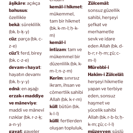
âşikâre
: açıkça
Zülcemâl:
kemâl-i hikmet
:
bahusus
:
sonsuz güzellik
mükemmel,
özellikle
sahibi, herşeyi
tam bir hikmet
bekà
: süreklilik
şefkat ve
(bk. k-m-l; ḥ-k-
(bk. b-ḳ-y)
merhametle
m)
cüz
: parça (bk. c-
sevk ve idare
kemâl-i
z-e)
eden Allah (bk. d-
intizam
: tam ve
cüz’î
: ferd, birey
b-r; r-ḥ-m; ẕü; c-
mükemmel bir
(bk. c-z-e)
m-l)
düzenlilik (bk. k-
devam-ı hayat
:
Mürebbî-i
m-l; n-ẓ-m)
hayatın devamı
Hakîm-i Zülcelâl:
Kerîm
: sınırsız
(bk. ḥ-y-y)
herşeyi hikmetle
ikram, ihsan ve
ednâ
: en aşağı
yapan ve terbiye
cömertlik sahibi
erzak-ı maddiye
eden, sonsuz
Allah (bk. k-r-m)
ve mâneviye
:
haşmet ve
küll
: bütün (bk.
maddi ve mânevî
yücelik sahibi
k-l-l)
rızıklar (bk. r-z-ḳ;
Allah (bk. r-b-b; ḥ-
küllî
: fertlerden
a-n-y)
k-m; ẕü; c-l-l)
oluşan topluluk,
gayat
: gayeler
müzeyyen
: süslü