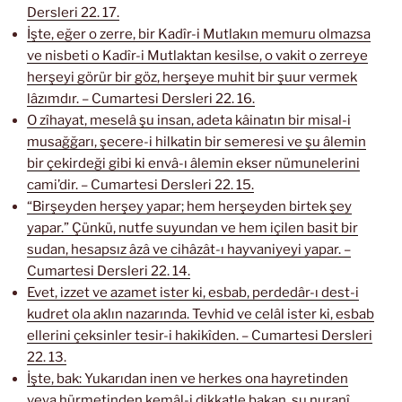
Dersleri 22. 17.
İşte, eğer o zerre, bir Kadîr-i Mutlakın memuru olmazsa
ve nisbeti o Kadîr-i Mutlaktan kesilse, o vakit o zerreye
herşeyi görür bir göz, herşeye muhit bir şuur vermek
lâzımdır. – Cumartesi Dersleri 22. 16.
O zîhayat, meselâ şu insan, adeta kâinatın bir misal-i
musağğarı, şecere-i hilkatin bir semeresi ve şu âlemin
bir çekirdeği gibi ki envâ-ı âlemin ekser nümunelerini
cami’dir. – Cumartesi Dersleri 22. 15.
“Birşeyden herşey yapar; hem herşeyden birtek şey
yapar.” Çünkü, nutfe suyundan ve hem içilen basit bir
sudan, hesapsız âzâ ve cihâzât-ı hayvaniyeyi yapar. –
Cumartesi Dersleri 22. 14.
Evet, izzet ve azamet ister ki, esbab, perdedâr-ı dest-i
kudret ola aklın nazarında. Tevhid ve celâl ister ki, esbab
ellerini çeksinler tesir-i hakikîden. – Cumartesi Dersleri
22. 13.
İşte, bak: Yukarıdan inen ve herkes ona hayretinden
veya hürmetinden kemâl-i dikkatle bakan, şu nuranî