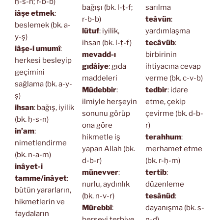
ḥ-s-n; r-b-b)
bağışı (bk. l-ṭ-f;
sarılma
iâşe etmek
:
r-b-b)
teâvün
:
beslemek (bk. a-
lütuf
: iyilik,
yardımlaşma
y-ş)
ihsan (bk. l-ṭ-f)
tecâvüb
:
iâşe-i umumî
:
mevadd-ı
birbirinin
herkesi besleyip
gıdâiye
: gıda
ihtiyacına cevap
geçimini
maddeleri
verme (bk. c-v-b)
sağlama (bk. a-y-
Müdebbir
:
tedbir
: idare
ş)
ilmiyle herşeyin
etme, çekip
ihsan
: bağış, iyilik
sonunu görüp
çevirme (bk. d-b-
(bk. ḥ-s-n)
ona göre
r)
in’am
:
hikmetle iş
terahhum
:
nimetlendirme
yapan Allah (bk.
merhamet etme
(bk. n-a-m)
d-b-r)
(bk. r-ḥ-m)
inâyet-i
münevver
:
tertib
:
tamme/inâyet
:
nurlu, aydınlık
düzenleme
bütün yararların,
(bk. n-v-r)
tesânüd
:
hikmetlerin ve
Mürebbî
:
dayanışma (bk. s-
faydaların
herşeyi terbiye
n-d)