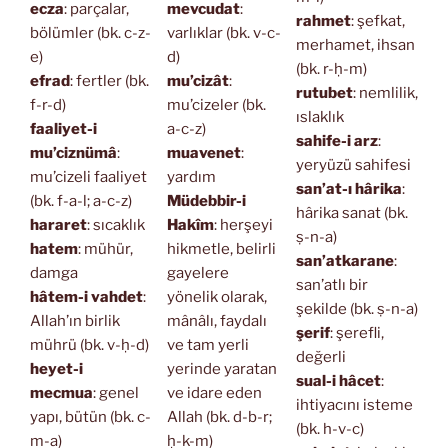
ecza
: parçalar,
mevcudat
:
rahmet
: şefkat,
bölümler (bk. c-z-
varlıklar (bk. v-c-
merhamet, ihsan
e)
d)
(bk. r-ḥ-m)
efrad
: fertler (bk.
mu’cizât
:
rutubet
: nemlilik,
f-r-d)
mu’cizeler (bk.
ıslaklık
faaliyet-i
a-c-z)
sahife-i arz
:
mu’ciznümâ
:
muavenet
:
yeryüzü sahifesi
mu’cizeli faaliyet
yardım
san’at-ı hârika
:
(bk. f-a-l; a-c-z)
Müdebbir-i
hârika sanat (bk.
hararet
: sıcaklık
Hakîm
: herşeyi
ṣ-n-a)
hatem
: mühür,
hikmetle, belirli
san’atkarane
:
damga
gayelere
san’atlı bir
hâtem-i vahdet
:
yönelik olarak,
şekilde (bk. ṣ-n-a)
Allah’ın birlik
mânâlı, faydalı
şerif
: şerefli,
mührü (bk. v-ḥ-d)
ve tam yerli
değerli
heyet-i
yerinde yaratan
sual-i hâcet
:
mecmua
: genel
ve idare eden
ihtiyacını isteme
yapı, bütün (bk. c-
Allah (bk. d-b-r;
(bk. h-v-c)
m-a)
ḥ-k-m)