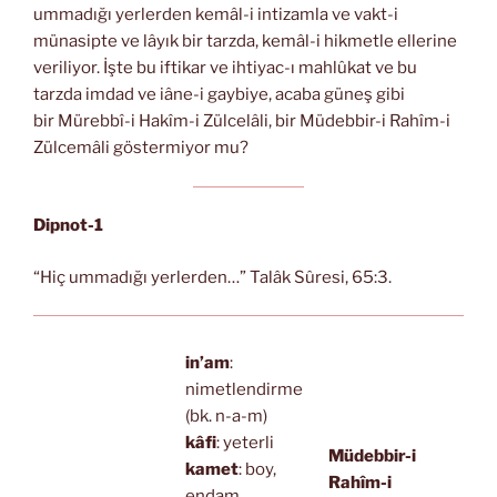
ummadığı yerlerden kemâl-i intizamla ve vakt-i
münasipte ve lâyık bir tarzda, kemâl-i hikmetle ellerine
veriliyor. İşte bu iftikar ve ihtiyac-ı mahlûkat ve bu
tarzda imdad ve iâne-i gaybiye, acaba güneş gibi
bir Mürebbî-i Hakîm-i Zülcelâli, bir Müdebbir-i Rahîm-i
Zülcemâli göstermiyor mu?
Dipnot-1
“Hiç ummadığı yerlerden…” Talâk Sûresi, 65:3.
in’am
:
nimetlendirme
(bk. n-a-m)
kâfi
: yeterli
Müdebbir-i
kamet
: boy,
Rahîm-i
endam