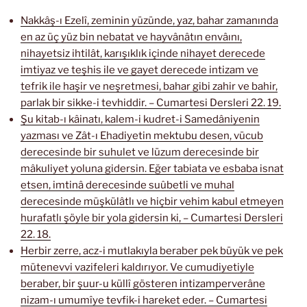
Nakkâş-ı Ezelî, zeminin yüzünde, yaz, bahar zamanında
en az üç yüz bin nebatat ve hayvânâtın envâını,
nihayetsiz ihtilât, karışıklık içinde nihayet derecede
imtiyaz ve teşhis ile ve gayet derecede intizam ve
tefrik ile haşir ve neşretmesi, bahar gibi zahir ve bahir,
parlak bir sikke-i tevhiddir. – Cumartesi Dersleri 22. 19.
Şu kitab-ı kâinatı, kalem-i kudret-i Samedâniyenin
yazması ve Zât-ı Ehadiyetin mektubu desen, vücub
derecesinde bir suhulet ve lüzum derecesinde bir
mâkuliyet yoluna gidersin. Eğer tabiata ve esbaba isnat
etsen, imtinâ derecesinde suûbetli ve muhal
derecesinde müşkülâtlı ve hiçbir vehim kabul etmeyen
hurafatlı şöyle bir yola gidersin ki, – Cumartesi Dersleri
22. 18.
Herbir zerre, acz-i mutlakıyla beraber pek büyük ve pek
mütenevvi vazifeleri kaldırıyor. Ve cumudiyetiyle
beraber, bir şuur-u küllî gösteren intizamperverâne
nizam-ı umumîye tevfik-i hareket eder. – Cumartesi