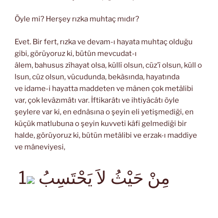
Öyle mi? Herşey rızka muhtaç mıdır?
Evet. Bir fert, rızka ve devam-ı hayata muhtaç olduğu
gibi, görüyoruz ki, bütün mevcudat-ı
âlem, bahusus zîhayat olsa, küllî olsun, cüz’î olsun, küll o
lsun, cüz olsun, vücudunda, bekàsında, hayatında
ve idame-i hayatta maddeten ve mânen çok metâlibi
var, çok levâzımâtı var. İftikarâtı ve ihtiyâcâtı öyle
şeylere var ki, en ednâsına o şeyin eli yetişmediği, en
küçük matlubuna o şeyin kuvveti kâfi gelmediği bir
halde, görüyoruz ki, bütün metâlibi ve erzak-ı maddiye
ve mâneviyesi,
مِنْ حَيْثُ لاَ يَحْتَسِبُ
1