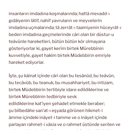
insanların imdadına koşmalarında; hattâ mevadd-ı
gıdâiyenin lâtif, nahif yavruların ve meyvelerin
imdadına uçmalarında; tâ zerrât-ı taamiyenin hüceyrât-ı
beden imdadına geçmelerinde câri olan bir düstur-u
teâvünle hareketleri, bütün bütün kör olmayana
gösteriyorlar ki, gayet kerîm birtek Mürebbînin
kuvvetiyle, gayet hakîm birtek Müdebbirin emriyle
hareket ediyorlar.
İşte, şu kâinat içinde câri olan bu tesânüd, bu teâvün,
bu tecâvüb, bu teanuk, bu musahhariyet, bu intizam,
birtek Müdebbirin tertibiyle idare edildiklerine ve
birtek Mürebbînin tedbiriyle sevk
edildiklerine kat’iyen şehadet etmekle beraber;
şu bilbedâhe san’at-ı eşyada görünen hikmet-i
âmme içindeki inâyet-i tamme ve o inâyet içinde
parlayan rahmet-i vâsia ve o rahmet üstünde serilen ve