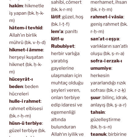
sahibi, cömert
merhamet, ihsan
hakîm
: hikmetle
(bk. k-r-m)
(bk. r-ḥ-m)
iş yapan (bk. ḥ-k-
lâtif
: güzel, hoş
rahmet-i vâsia
:
m)
(bk. l-ṭ-f)
geniş rahmet (bk.
hâtem-i tevhid
:
lem’a
: parıltı
r-ḥ-m)
Allah’ın birlik
lütf-u
san’at-ı eşya
:
mührü (bk. v-ḥ-d)
Rububiyet
:
varlıkların san’atlı
hikmet-i âmme
:
herbir varlığa
oluşu (bk. ṣ-n-a)
herşeyi kuşatan
yaratılış
sofra-i erzak-ı
hikmet (bk. ḥ-k-
gayelerine
umumiye
:
m)
ulaşmaları için
herkesin
hüceyrât-ı
muhtaç olduğu
yararlandığı rızık
beden
: beden
şeyleri veren,
sofrası (bk. r-z-ḳ)
hücreleri
onları terbiye
şuur
: bilinç, idrak,
hulle-i rahmet
:
edip idaresi ve
anlayış (bk. ş-a-r)
rahmet elbisesi
egemenliği
tahsin
:
(bk. r-ḥ-m)
altında
güzelleştirme
hüsn-ü terbiye
:
bulunduran
(bk. ḥ-s-n)
güzel terbiye (bk.
Allah‘ın iyilik ve
teanuk
: birbirine