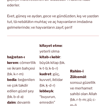
ederler.
Evet, güneş ve aydan, gece ve gündüzden, kış ve yazdan
tut, tâ nebâtâtın muhtaç ve aç hayvanların imdadına
gelmelerinde; ve hayvanların zayıf, şerif
kifayet etme
:
yeterli olma
bağıstan-ı
kitab-ı kebir
:
kerem
: cömertlik
büyük kitap (bk.
ve ikram bahçesi
k-t-b; k-b-r)
Rahîm-i
(bk. k-r-m)
kudret
: güç,
Zülcemâl
:
bedîa
: beğenilen
kuvvet, iktidar
sonsuz güzellik
ve çok takdir
(bk. ḳ-d-r)
ve merhamet
edilen güzel şey
lebbeyk
:
sahibi olan Allah
(bk. b-d-a)
“buyurun,
(bk. r-ḥ-m; ẕü; c-
daim
: devamlı
emredin”
m-l)