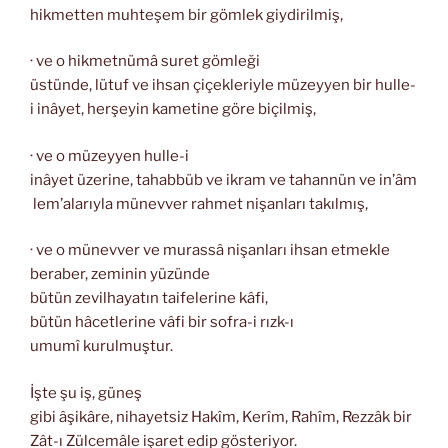
hikmetten muhteşem bir gömlek giydirilmiş,
· ve o hikmetnümâ suret gömleği
üstünde, lütuf ve ihsan çiçekleriyle müzeyyen bir hulle-
i inâyet, herşeyin kametine göre biçilmiş,
· ve o müzeyyen hulle-i
inâyet üzerine, tahabbüb ve ikram ve tahannün ve in’âm
lem’alarıyla münevver rahmet nişanları takılmış,
· ve o münevver ve murassâ nişanları ihsan etmekle
beraber, zeminin yüzünde
bütün zevilhayatın taifelerine kâfi,
bütün hâcetlerine vâfi bir sofra-i rızk-ı
umumî kurulmuştur.
İşte şu iş, güneş
gibi âşikâre, nihayetsiz Hakîm, Kerîm, Rahîm, Rezzâk bir
Zât-ı Zülcemâle işaret edip gösteriyor.