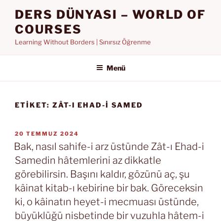
İçeriğe
DERS DÜNYASI – WORLD OF
geç
COURSES
Learning Without Borders | Sınırsız Öğrenme
Menü
ETIKET:
ZÂT-I EHAD-I SAMED
YAYIM
20 TEMMUZ 2024
TARIHI
Bak, nasıl sahife-i arz üstünde Zât-ı Ehad-i
Samedin hâtemlerini az dikkatle
görebilirsin. Başını kaldır, gözünü aç, şu
kâinat kitab-ı kebirine bir bak. Göreceksin
ki, o kâinatın heyet-i mecmuası üstünde,
büyüklüğü nisbetinde bir vuzuhla hâtem-i