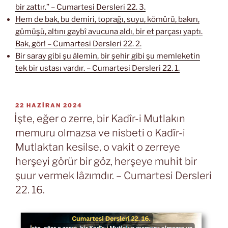
bir zattır.” – Cumartesi Dersleri 22. 3.
Hem de bak, bu demiri, toprağı, suyu, kömürü, bakırı,
gümüşü, altını gaybî avucuna aldı, bir et parçası yaptı.
Bak, gör! – Cumartesi Dersleri 22. 2.
Bir saray gibi şu âlemin, bir şehir gibi şu memleketin
tek bir ustası vardır. – Cumartesi Dersleri 22. 1.
YAYIM
22 HAZIRAN 2024
TARIHI
İşte, eğer o zerre, bir Kadîr-i Mutlakın
memuru olmazsa ve nisbeti o Kadîr-i
Mutlaktan kesilse, o vakit o zerreye
herşeyi görür bir göz, herşeye muhit bir
şuur vermek lâzımdır. – Cumartesi Dersleri
22. 16.