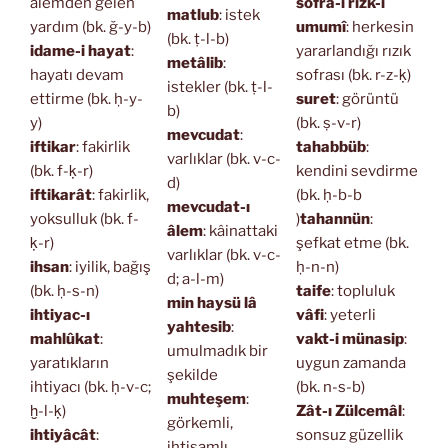
âlemden gelen
sofra-i rızk-ı
matlub
: istek
yardım (bk. ğ-y-b)
umumî
: herkesin
(bk. ṭ-l-b)
idame-i hayat
:
yararlandığı rızık
metâlib
:
hayatı devam
sofrası (bk. r-z-ḳ)
istekler (bk. ṭ-l-
ettirme (bk. ḥ-y-
suret
: görüntü
b)
y)
(bk. ṣ-v-r)
mevcudat
:
iftikar
: fakirlik
tahabbüb
:
varlıklar (bk. v-c-
(bk. f-ḳ-r)
kendini sevdirme
d)
iftikarât
: fakirlik,
(bk. ḥ-b-b
mevcudat-ı
yoksulluk (bk. f-
)
tahannün
:
âlem
: kâinattaki
ḳ-r)
şefkat etme (bk.
varlıklar (bk. v-c-
ihsan
: iyilik, bağış
ḥ-n-n)
d; a-l-m)
(bk. ḥ-s-n)
taife
: topluluk
min haysü lâ
ihtiyac-ı
vâfi
: yeterli
yahtesib
:
mahlûkat
:
vakt-i münasip
:
umulmadık bir
yaratıkların
uygun zamanda
şekilde
ihtiyacı (bk. ḥ-v-c;
(bk. n-s-b)
muhteşem
:
ḫ-l-ḳ)
Zât-ı Zülcemâl
:
görkemli,
ihtiyâcât
:
sonsuz güzellik
ihtişamlı