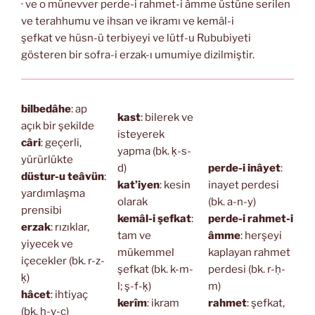
· ve o münevver perde-i rahmet-i âmme üstüne serilen
ve terahhumu ve ihsan ve ikramı ve kemâl-i
şefkat ve hüsn-ü terbiyeyi ve lütf-u Rububiyeti
gösteren bir sofra-i erzak-ı umumiye dizilmiştir.
bilbedâhe
: ap
kast
: bilerek ve
açık bir şekilde
isteyerek
câri
: geçerli,
yapma (bk. ḳ-s-
yürürlükte
d)
perde-i inâyet
:
düstur-u teâvün
:
kat’iyen
: kesin
inayet perdesi
yardımlaşma
olarak
(bk. a-n-y)
prensibi
kemâl-i şefkat
:
perde-i rahmet-i
erzak
: rızıklar,
tam ve
âmme
: herşeyi
yiyecek ve
mükemmel
kaplayan rahmet
içecekler (bk. r-z-
şefkat (bk. k-m-
perdesi (bk. r-ḥ-
ḳ)
l; ş-f-ḳ)
m)
hâcet
: ihtiyaç
kerîm
: ikram
rahmet
: şefkat,
(bk. ḥ-v-c)