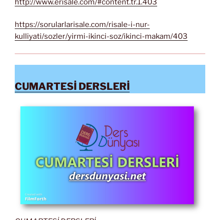
http://www.erisale.com/#content.tr.1.403
https://sorularlarisale.com/risale-i-nur-
kulliyati/sozler/yirmi-ikinci-soz/ikinci-makam/403
CUMARTESİ DERSLERİ