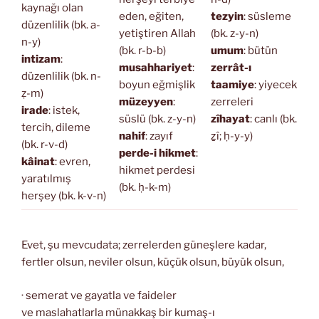
kaynağı olan
eden, eğiten,
tezyin
: süsleme
düzenlilik (bk. a-
yetiştiren Allah
(bk. z-y-n)
n-y)
(bk. r-b-b)
umum
: bütün
intizam
:
musahhariyet
:
zerrât-ı
düzenlilik (bk. n-
boyun eğmişlik
taamiye
: yiyecek
ẓ-m)
müzeyyen
:
zerreleri
irade
: istek,
süslü (bk. z-y-n)
zîhayat
: canlı (bk.
tercih, dileme
nahif
: zayıf
ẕî; ḥ-y-y)
(bk. r-v-d)
perde-i hikmet
:
kâinat
: evren,
hikmet perdesi
yaratılmış
(bk. ḥ-k-m)
herşey (bk. k-v-n)
Evet, şu mevcudata; zerrelerden güneşlere kadar,
fertler olsun, neviler olsun, küçük olsun, büyük olsun,
· semerat ve gayatla ve faideler
ve maslahatlarla münakkaş bir kumaş-ı