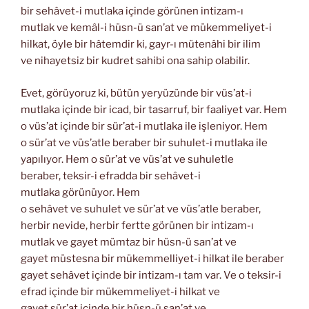
bir sehâvet-i mutlaka içinde görünen intizam-ı
mutlak ve kemâl-i hüsn-ü san’at ve mükemmeliyet-i
hilkat, öyle bir hâtemdir ki, gayr-ı mütenâhi bir ilim
ve nihayetsiz bir kudret sahibi ona sahip olabilir.
Evet, görüyoruz ki, bütün yeryüzünde bir vüs’at-i
mutlaka içinde bir icad, bir tasarruf, bir faaliyet var. Hem
o vüs’at içinde bir sür’at-i mutlaka ile işleniyor. Hem
o sür’at ve vüs’atle beraber bir suhulet-i mutlaka ile
yapılıyor. Hem o sür’at ve vüs’at ve suhuletle
beraber, teksir-i efradda bir sehâvet-i
mutlaka görünüyor. Hem
o sehâvet ve suhulet ve sür’at ve vüs’atle beraber,
herbir nevide, herbir fertte görünen bir intizam-ı
mutlak ve gayet mümtaz bir hüsn-ü san’at ve
gayet müstesna bir mükemmelliyet-i hilkat ile beraber
gayet sehâvet içinde bir intizam-ı tam var. Ve o teksir-i
efrad içinde bir mükemmeliyet-i hilkat ve
gayet sür’at içinde bir hüsn-ü san’at ve