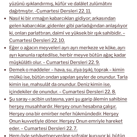
yüzünü ışıklandırmış, küfür ve dalâlet zulümâtını
dağıtmıştır. -Cumartesi Dersleri 22. 11.
Nasıl ki bir ırmağın kabarcıkları gidiyor; arkasından
gelen kabarcıklar, gidenler gibi parladığından anlaşılıyor
ki, onları parlattıran, daimî ve yüksek bir ışık sahibidir. –
Cumartesi Dersleri 22. 10.
Eğer o ağacın meyveleri ayrı ayrı merkeze ve köke, ayrı
ayrı kanunla raptedilse, herbir meyve bütün ağaç kadar
müşkülâtlı olur. – Cumartesi Dersleri 22. 9.
Demek o maddeler – hava, su, ziya (ışık), toprak – kimin
mülkü ise, bütün ondan yapılan şeyler de onundur. Tarla
kimin ise, mahsulât da onundur. Deniz kimin ise,
içindekiler de onundur. – Cumartesi Dersleri 22. 8.
Şu saray-ı acibin ustasına, yani şu garip âlemin sahibine
herşey musahhardır. Herşey onun hesabına çalışır.
Herşey ona bir emirber nefer hükmündedir. Herşey
Onun kuvvetiyle döner. Herşey Onun emriyle hareket
eder. – Cumartesi Dersleri 22. 7.
Hem öyle sehâvetperverâne sofralar kuruyor ki, bütün