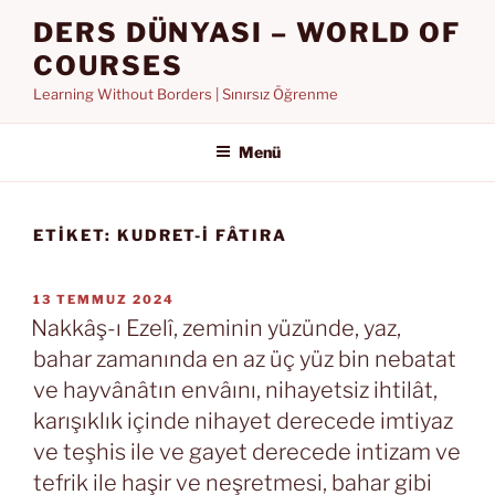
İçeriğe
DERS DÜNYASI – WORLD OF
geç
COURSES
Learning Without Borders | Sınırsız Öğrenme
Menü
ETIKET:
KUDRET-I FÂTIRA
YAYIM
13 TEMMUZ 2024
TARIHI
Nakkâş-ı Ezelî, zeminin yüzünde, yaz,
bahar zamanında en az üç yüz bin nebatat
ve hayvânâtın envâını, nihayetsiz ihtilât,
karışıklık içinde nihayet derecede imtiyaz
ve teşhis ile ve gayet derecede intizam ve
tefrik ile haşir ve neşretmesi, bahar gibi