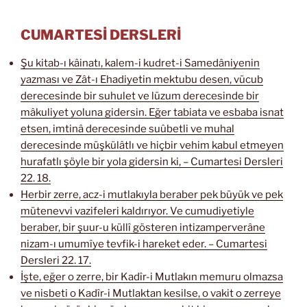
CUMARTESİ DERSLERİ
Şu kitab-ı kâinatı, kalem-i kudret-i Samedâniyenin
yazması ve Zât-ı Ehadiyetin mektubu desen, vücub
derecesinde bir suhulet ve lüzum derecesinde bir
mâkuliyet yoluna gidersin. Eğer tabiata ve esbaba isnat
etsen, imtinâ derecesinde suûbetli ve muhal
derecesinde müşkülâtlı ve hiçbir vehim kabul etmeyen
hurafatlı şöyle bir yola gidersin ki, – Cumartesi Dersleri
22. 18.
Herbir zerre, acz-i mutlakıyla beraber pek büyük ve pek
mütenevvi vazifeleri kaldırıyor. Ve cumudiyetiyle
beraber, bir şuur-u küllî gösteren intizamperverâne
nizam-ı umumîye tevfik-i hareket eder. – Cumartesi
Dersleri 22. 17.
İşte, eğer o zerre, bir Kadîr-i Mutlakın memuru olmazsa
ve nisbeti o Kadîr-i Mutlaktan kesilse, o vakit o zerreye