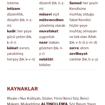
isteme
düzenli (bk. n-ẓ-
Samed
: her şeyin
intizam
:
m)
Kendisine
düzenlilik,
müsavi
: eşit
muhtaç olduğu
disiplin (bk. n-ẓ-
müteveccihen
:
fakat Kendisi
m)
yönelmiş olarak
hiçbir şeye
kadir
: her şeye
muvafakat
:
muhtaç olmayan
gücü yeten (bk.
uygunluk
ve tek olan Allah
ḳ-d-r)
nazır
: bakan,
(bk. v-ḥ-d; ṣ-m-d)
kâinat
: evren,
gözeten (bk. n-
zerre
: atom
yaratılmış
ẓ-r)
zevilhayat
:
herşey (bk. k-v-n)
nebâtât
:
canlılar (bk. ḥ-y-y)
bitkiler
KAYNAKLAR
Risale-i Nur Külliyatı, Sözler, Yirmi İkinci Söz, İkinci
Makam, Mukaddime
ALTINCI LEM’A
, Söz Basım Yayın