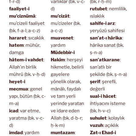
f-r-d)
varlıklar (bk. v-c-
(bk. r-ḥ-m)
faaliyet-i
d)
rutubet
: nemlilik,
mu’ciznümâ
:
mu’cizât
:
ıslaklık
mu’cizeli faaliyet
mu’cizeler (bk.
sahife-i arz
:
(bk. f-a-l; a-c-z)
a-c-z)
yeryüzü sahifesi
hararet
: sıcaklık
muavenet
:
san’at-ı hârika
:
hatem
: mühür,
yardım
hârika sanat (bk.
damga
Müdebbir-i
ṣ-n-a)
hâtem-i vahdet
:
Hakîm
: herşeyi
san’atkarane
:
Allah’ın birlik
hikmetle, belirli
san’atlı bir
mührü (bk. v-ḥ-d)
gayelere
şekilde (bk. ṣ-n-a)
heyet-i
yönelik olarak,
şerif
: şerefli,
mecmua
: genel
mânâlı, faydalı
değerli
yapı, bütün (bk. c-
ve tam yerli
sual-i hâcet
:
m-a)
yerinde yaratan
ihtiyacını isteme
icad
: var etme,
ve idare eden
(bk. h-v-c)
yaratma (bk. v-c-
Allah (bk. d-b-r;
suhulet
: kolaylık
d)
ḥ-k-m)
vuzuh
: açıklık
imdad
: yardım
muntazam
:
Zat-ı Ehad-i