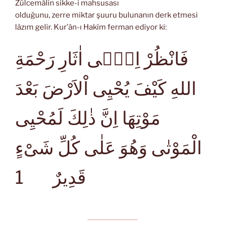
Zülcemâlin sikke-i mahsusası
olduğunu, zerre miktar şuuru bulunanın derk etmesi
lâzım gelir. Kur’ân-ı Hakîm ferman ediyor ki:
فَانْظُرْ اِلٰۤى اٰثَارِ رَحْمَةِ
اللهِ كَيْفَ يُحْيِى اْلاَرْضَ بَعْدَ
مَوْتِهَا اِنَّ ذٰلِكَ لَمُحْيِى
الْمَوْتٰى وَهُوَ عَلٰى كُلِّ شَىْءٍ
1
قَدِيرٌ