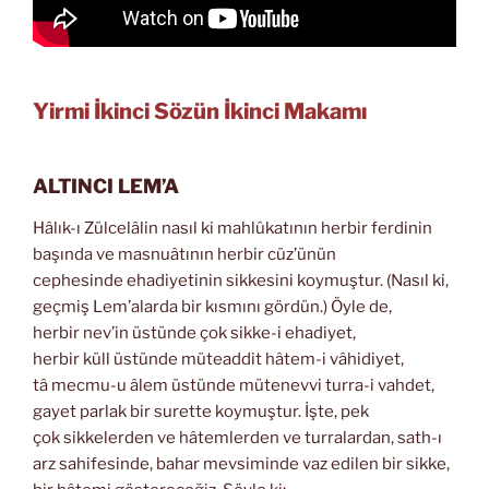
Yirmi İkinci Sözün İkinci Makamı
ALTINCI LEM’A
Hâlık-ı Zülcelâlin nasıl ki mahlûkatının herbir ferdinin
başında ve masnuâtının herbir cüz’ünün
cephesinde ehadiyetinin sikkesini koymuştur. (Nasıl ki,
geçmiş Lem’alarda bir kısmını gördün.) Öyle de,
herbir nev’in üstünde çok sikke-i ehadiyet,
herbir küll üstünde müteaddit hâtem-i vâhidiyet,
tâ mecmu-u âlem üstünde mütenevvi turra-i vahdet,
gayet parlak bir surette koymuştur. İşte, pek
çok sikkelerden ve hâtemlerden ve turralardan, sath-ı
arz sahifesinde, bahar mevsiminde vaz edilen bir sikke,