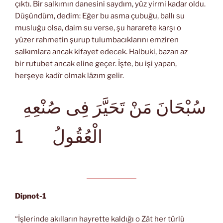
çıktı. Bir salkımın danesini saydım, yüz yirmi kadar oldu.
Düşündüm, dedim: Eğer bu asma çubuğu, ballı su
musluğu olsa, daim su verse, şu hararete karşı o
yüzer rahmetin şurup tulumbacıklarını emziren
salkımlara ancak kifayet edecek. Halbuki, bazan az
bir rutubet ancak eline geçer. İşte, bu işi yapan,
herşeye kadîr olmak lâzım gelir.
سُبْحَانَ مَنْ تَحَيَّرَ فِى صُنْعِهِ
1
الْعُقُولُ
Dipnot-1
“İşlerinde akılların hayrette kaldığı o Zât her türlü