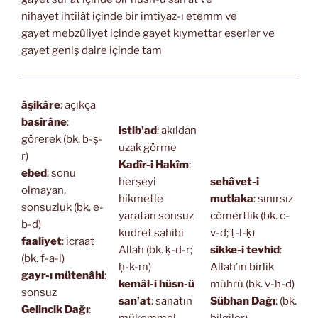
nihayet ihtilât içinde bir imtiyaz-ı etemm ve
gayet mebzûliyet içinde gayet kıymettar eserler ve
gayet geniş daire içinde tam
âşikâre
: açıkça
basîrâne
:
istib’ad
: akıldan
görerek (bk. b-ṣ-
uzak görme
r)
Kadîr-i Hakîm
:
ebed
: sonu
herşeyi
sehâvet-i
olmayan,
hikmetle
mutlaka
: sınırsız
sonsuzluk (bk. e-
yaratan sonsuz
cömertlik (bk. c-
b-d)
kudret sahibi
v-d; ṭ-l-ḳ)
faaliyet
: icraat
Allah (bk. ḳ-d-r;
sikke-i tevhid
:
(bk. f-a-l)
ḥ-k-m)
Allah’ın birlik
gayr-ı mütenâhi
:
kemâl-i hüsn-ü
mührü (bk. v-ḥ-d)
sonsuz
san’at
: sanatın
Sübhan Dağı
: (bk.
Gelincik Dağı
:
mükemmel
bilgiler)