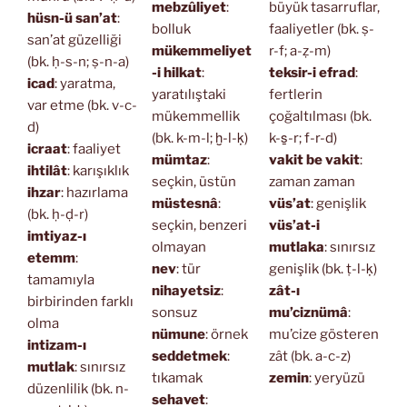
mebzûliyet
:
büyük tasarruflar,
hüsn-ü san’at
:
bolluk
faaliyetler (bk. ṣ-
san’at güzelliği
mükemmeliyet
r-f; a-ẓ-m)
(bk. ḥ-s-n; ṣ-n-a)
-i hilkat
:
teksir-i efrad
:
icad
: yaratma,
yaratılıştaki
fertlerin
var etme (bk. v-c-
mükemmellik
çoğaltılması (bk.
d)
(bk. k-m-l; ḫ-l-ḳ)
k-s̱-r; f-r-d)
icraat
: faaliyet
mümtaz
:
vakit be vakit
:
ihtilât
: karışıklık
seçkin, üstün
zaman zaman
ihzar
: hazırlama
müstesnâ
:
vüs’at
: genişlik
(bk. ḥ-ḍ-r)
seçkin, benzeri
vüs’at-i
imtiyaz-ı
olmayan
mutlaka
: sınırsız
etemm
:
nev
: tür
genişlik (bk. ṭ-l-ḳ)
tamamıyla
nihayetsiz
:
zât-ı
birbirinden farklı
sonsuz
mu’ciznümâ
:
olma
nümune
: örnek
mu’cize gösteren
intizam-ı
seddetmek
:
zât (bk. a-c-z)
mutlak
: sınırsız
tıkamak
zemin
: yeryüzü
düzenlilik (bk. n-
sehavet
: