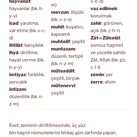
hayvânât
:
v-ḥ-d)
m)
hayvanlar (bk. ḥ-
vaz edilmek
:
mevzun
: ölçülü
y-y)
konulmak
(bk. v-z-n)
icad
: yaratma,
zahir
: görünen,
muhit
: kuşatıcı,
var etme (bk. v-c-
açık (bk. ẓ-h-r)
kapsamlı
d)
Zât-ı Zülcelâl
:
muhtelif
: çeşitli
ihtilât
: karışıklık
sonsuz haşmet
muntazam
:
ihyâ
: diriltme,
ve yücelik sahibi
düzenli, tertipli
hayat verme (bk.
Zât, Allah (bk. ẕû;
(bk. n-ẓ-m)
ḥ-y-y)
c-l-l)
müteaddit
:
imtiyaz
: farklılık,
zemin
: yer
çeşitli, birçok
ayrıcalık
zerre
: atom
mütenevvi
:
intizam
:
çeşitli
düzenlilik (bk. n-
ẓ-m)
Evet, zeminin diriltilmesinde, üç yüz
bin haşrin nümunelerini birkaç gün zarfında yapan,