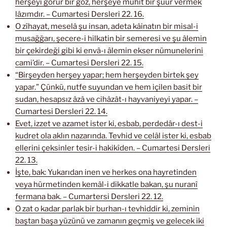
herşeyi görür bir göz, herşeye muhit bir şuur vermek
lâzımdır. – Cumartesi Dersleri 22. 16.
O zîhayat, meselâ şu insan, adeta kâinatın bir misal-i
musağğarı, şecere-i hilkatin bir semeresi ve şu âlemin
bir çekirdeği gibi ki envâ-ı âlemin ekser nümunelerini
cami’dir. – Cumartesi Dersleri 22. 15.
“Birşeyden herşey yapar; hem herşeyden birtek şey
yapar.” Çünkü, nutfe suyundan ve hem içilen basit bir
sudan, hesapsız âzâ ve cihâzât-ı hayvaniyeyi yapar. –
Cumartesi Dersleri 22. 14.
Evet, izzet ve azamet ister ki, esbab, perdedâr-ı dest-i
kudret ola aklın nazarında. Tevhid ve celâl ister ki, esbab
ellerini çeksinler tesir-i hakikîden. – Cumartesi Dersleri
22. 13.
İşte, bak: Yukarıdan inen ve herkes ona hayretinden
veya hürmetinden kemâl-i dikkatle bakan, şu nuranî
fermana bak. – Cumartersi Dersleri 22. 12.
O zat o kadar parlak bir burhan-ı tevhiddir ki, zeminin
baştan başa yüzünü ve zamanın geçmiş ve gelecek iki