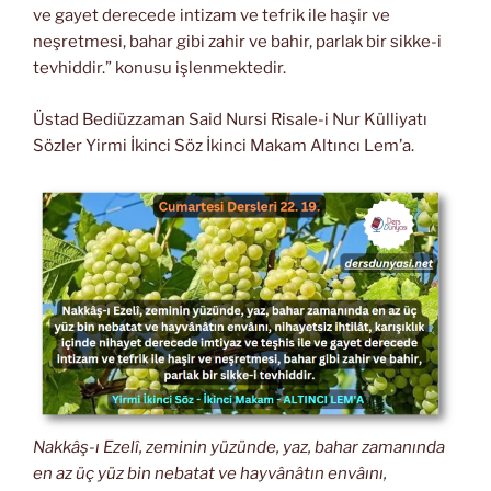
ve gayet derecede intizam ve tefrik ile haşir ve
neşretmesi, bahar gibi zahir ve bahir, parlak bir sikke-i
tevhiddir.” konusu işlenmektedir.
Üstad Bediüzzaman Said Nursi Risale-i Nur Külliyatı
Sözler Yirmi İkinci Söz İkinci Makam Altıncı Lem’a.
Nakkâş-ı Ezelî, zeminin yüzünde, yaz, bahar zamanında
en az üç yüz bin nebatat ve hayvânâtın envâını,