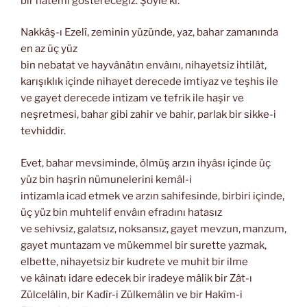
bir hâtemi göstereceğiz. Şöyle ki:
Nakkâş-ı Ezelî, zeminin yüzünde, yaz, bahar zamanında
en az üç yüz
bin nebatat ve hayvânâtın envâını, nihayetsiz ihtilât,
karışıklık içinde nihayet derecede imtiyaz ve teşhis ile
ve gayet derecede intizam ve tefrik ile haşir ve
neşretmesi, bahar gibi zahir ve bahir, parlak bir sikke-i
tevhiddir.
Evet, bahar mevsiminde, ölmüş arzın ihyâsı içinde üç
yüz bin haşrin nümunelerini kemâl-i
intizamla icad etmek ve arzın sahifesinde, birbiri içinde,
üç yüz bin muhtelif envâın efradını hatasız
ve sehivsiz, galatsız, noksansız, gayet mevzun, manzum,
gayet muntazam ve mükemmel bir surette yazmak,
elbette, nihayetsiz bir kudrete ve muhit bir ilme
ve kâinatı idare edecek bir iradeye mâlik bir Zât-ı
Zülcelâlin, bir Kadîr-i Zülkemâlin ve bir Hakîm-i