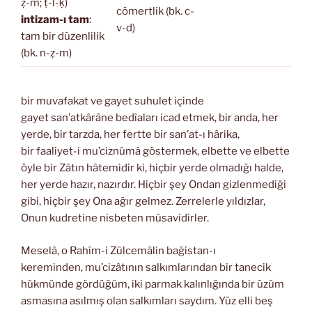
ẓ-m; ṭ-l-ḳ)
cömertlik (bk. c-
intizam-ı tam
:
v-d)
tam bir düzenlilik
(bk. n-ẓ-m)
bir muvafakat ve gayet suhulet içinde
gayet san’atkârâne bedîaları icad etmek, bir anda, her
yerde, bir tarzda, her fertte bir san’at-ı hârika,
bir faaliyet-i mu’ciznümâ göstermek, elbette ve elbette
öyle bir Zâtın hâtemidir ki, hiçbir yerde olmadığı halde,
her yerde hazır, nazırdır. Hiçbir şey Ondan gizlenmediği
gibi, hiçbir şey Ona ağır gelmez. Zerrelerle yıldızlar,
Onun kudretine nisbeten müsavidirler.
Meselâ, o Rahîm-i Zülcemâlin bağistan-ı
kereminden, mu’cizâtının salkımlarından bir tanecik
hükmünde gördüğüm, iki parmak kalınlığında bir üzüm
asmasına asılmış olan salkımları saydım. Yüz elli beş