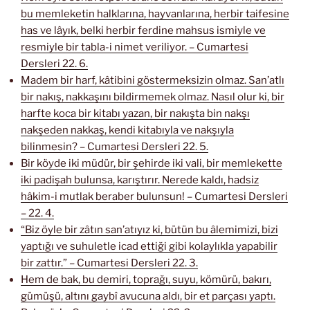
bu memleketin halklarına, hayvanlarına, herbir taifesine
has ve lâyık, belki herbir ferdine mahsus ismiyle ve
resmiyle bir tabla-i nimet veriliyor. – Cumartesi
Dersleri 22. 6.
Madem bir harf, kâtibini göstermeksizin olmaz. San’atlı
bir nakış, nakkaşını bildirmemek olmaz. Nasıl olur ki, bir
harfte koca bir kitabı yazan, bir nakışta bin nakşı
nakşeden nakkaş, kendi kitabıyla ve nakşıyla
bilinmesin? – Cumartesi Dersleri 22. 5.
Bir köyde iki müdür, bir şehirde iki vali, bir memlekette
iki padişah bulunsa, karıştırır. Nerede kaldı, hadsiz
hâkim-i mutlak beraber bulunsun! – Cumartesi Dersleri
– 22. 4.
“Biz öyle bir zâtın san’atıyız ki, bütün bu âlemimizi, bizi
yaptığı ve suhuletle icad ettiği gibi kolaylıkla yapabilir
bir zattır.” – Cumartesi Dersleri 22. 3.
Hem de bak, bu demiri, toprağı, suyu, kömürü, bakırı,
gümüşü, altını gaybî avucuna aldı, bir et parçası yaptı.