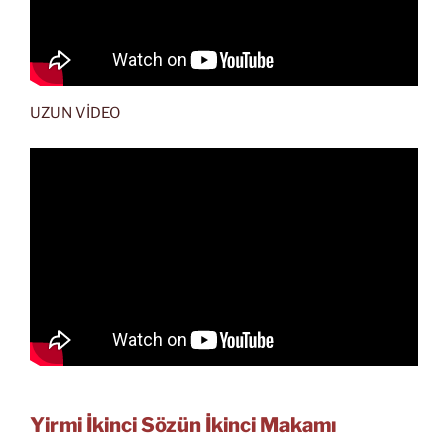
UZUN VİDEO
Yirmi İkinci Sözün İkinci Makamı