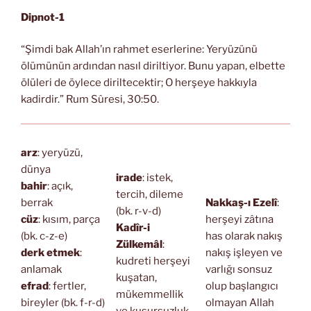
Dipnot-1
“Şimdi bak Allah’ın rahmet eserlerine: Yeryüzünü
ölümünün ardından nasıl diriltiyor. Bunu yapan, elbette
ölüleri de öylece diriltecektir; O herşeye hakkıyla
kadirdir.” Rum Sûresi, 30:50.
arz
: yeryüzü,
dünya
irade
: istek,
bahir
: açık,
tercih, dileme
berrak
Nakkaş-ı Ezelî
:
(bk. r-v-d)
cüz
: kısım, parça
herşeyi zâtına
Kadîr-i
(bk. c-z-e)
has olarak nakış
Zülkemâl
:
derk etmek
:
nakış işleyen ve
kudreti herşeyi
anlamak
varlığı sonsuz
kuşatan,
efrad
: fertler,
olup başlangıcı
mükemmellik
bireyler (bk. f-r-d)
olmayan Allah