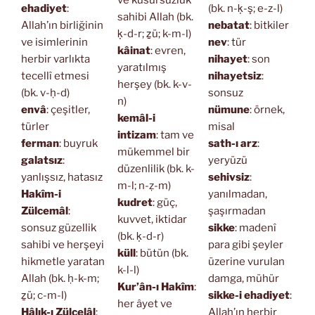
ve kusursuzluk
ehadiyet
:
(bk. n-ḳ-ş; e-z-l)
sahibi Allah (bk.
Allah’ın birliğinin
nebatat
: bitkiler
ḳ-d-r; ẕü; k-m-l)
ve isimlerinin
nev
: tür
kâinat
: evren,
herbir varlıkta
nihayet
: son
yaratılmış
tecellî etmesi
nihayetsiz
:
herşey (bk. k-v-
(bk. v-ḥ-d)
sonsuz
n)
envâ
: çeşitler,
nümune
: örnek,
kemâl-i
türler
misal
intizam
: tam ve
ferman
: buyruk
sath-ı arz
:
mükemmel bir
galatsız
:
yeryüzü
düzenlilik (bk. k-
yanlışsız, hatasız
sehivsiz
:
m-l; n-ẓ-m)
Hakîm-i
yanılmadan,
kudret
: güç,
Zülcemâl
:
şaşırmadan
kuvvet, iktidar
sonsuz güzellik
sikke
: madenî
(bk. ḳ-d-r)
sahibi ve herşeyi
para gibi şeyler
küll
: bütün (bk.
hikmetle yaratan
üzerine vurulan
k-l-l)
Allah (bk. ḥ-k-m;
damga, mühür
Kur’ân-ı Hakîm
:
ẕü; c-m-l)
sikke-i ehadiyet
:
her âyet ve
Hâlık-ı Zülcelâl
:
Allah’ın herbir