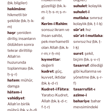
(bk. bilgiler)
güzelliği (bk. k-
suhulet
: kolaylık
hakîmâne
:
m-l; ḥ-s-n; ṣ-n-
suhulet-i
hikmetli bir
a)
mutlaka
: sınırsız
şekilde (bk. ḥ-k-
Kerîm-i Rahîm
:
kolaylık (bk. ṭ-l-ḳ)
m)
sonsuz ikram ve
sür’at
: hız
haşr
: yeniden
ihsan sahibi,
sür’at-i mutlaka
:
diriliş; insanların
pek merhametli
sınırsız hız (bk. ṭ-
öldükten sonra
olan Allah (bk. k-
l-ḳ)
tekrar diriltilip
r-m; r-ḥ-m)
suret
: şekil,
Allah‘ın
kıymettar
:
biçim (bk. ṣ-v-r)
huzurunda
değerli
tasarruf
: dilediği
toplanması (bk.
kudret
: güç,
gibi kullanma ve
ḥ-ş-r)
kuvvet, iktidar
yönetme (bk. ṣ-r-
hatem
: mühür,
(bk. ḳ-d-r)
f)
damga
Kudret-i Fâtıra
:
tasarrufât-ı
hâtem-i
Yaratıcı Kudret,
azîme-i
vahidiyet
:
Allah (bk. ḳ-d-r;
bahariye
: bahar
Allah’ın birlik
f-ṭ-r)
mevsimindeki
mührü (bk. v-ḥ-d)