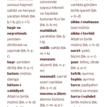
sûresinde
sonsuz haşmet
varlıkta görülen
sayısız hikmet
sahibi ve herşeyi
birlik işareti (bk.
ve faydalar
yaratan Allah (bk.
v-ḥ-d)
bulunan Kur’ân
ḫ-l-ḳ; ẕü; c-l-l)
sikke-i mahsusa
:
(bk. ḥ-k-m)
haşir ve
özel mühür
mahlûkat
:
neşretmek
:
sikke-i tevhid
:
yaratıklar (bk. ḫ-
yeniden
Allah’ın birlik
l-ḳ)
diriltmek ve
mührü (bk. v-ḥ-d)
mâlik
: sahip (bk.
yaymak (bk. ḥ-ş-
suret
: şekil,
m-l-k)
r)
biçim (bk. ṣ-v-r)
manzum
:
haşr
: yeniden
şuur
: bilinç, idrak
düzenli (bk. n-ẓ-
diriliş (bk. ḥ-ş-r)
(bk. ş-a-r)
m)
hatem
: mühür,
tefrik
: ayırma
masnuât
: san’at
damga
teşhis
: ayırma
eseri varlıklar
hâtem-i
turra
: padişahın
(bk. ṣ-n-a)
vahidiyet
:
mührü ve imzası
mecmu-u âlem
:
Allah’ın birlik
turra-i vahdet
:
âlemin bütünü
mührü (bk. v-ḥ-d)
birlik mührü (bk.
(bk. c-m-a; a-l-