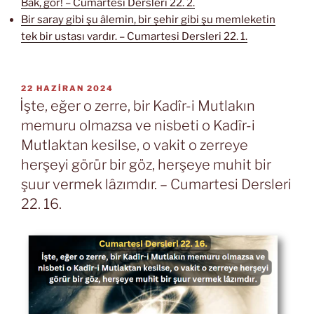
Bak, gör! – Cumartesi Dersleri 22. 2.
Bir saray gibi şu âlemin, bir şehir gibi şu memleketin
tek bir ustası vardır. – Cumartesi Dersleri 22. 1.
YAYIM
22 HAZIRAN 2024
TARIHI
İşte, eğer o zerre, bir Kadîr-i Mutlakın
memuru olmazsa ve nisbeti o Kadîr-i
Mutlaktan kesilse, o vakit o zerreye
herşeyi görür bir göz, herşeye muhit bir
şuur vermek lâzımdır. – Cumartesi Dersleri
22. 16.