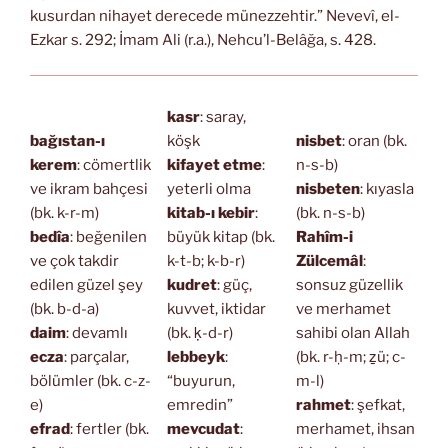
kusurdan nihayet derecede münezzehtir.” Nevevî, el-
Ezkar s. 292; İmam Ali (r.a.), Nehcu’l-Belâğa, s. 428.
kasr
: saray,
bağıstan-ı
köşk
nisbet
: oran (bk.
kerem
: cömertlik
kifayet etme
:
n-s-b)
ve ikram bahçesi
yeterli olma
nisbeten
: kıyasla
(bk. k-r-m)
kitab-ı kebir
:
(bk. n-s-b)
bedîa
: beğenilen
büyük kitap (bk.
Rahîm-i
ve çok takdir
k-t-b; k-b-r)
Zülcemâl
:
edilen güzel şey
kudret
: güç,
sonsuz güzellik
(bk. b-d-a)
kuvvet, iktidar
ve merhamet
daim
: devamlı
(bk. ḳ-d-r)
sahibi olan Allah
ecza
: parçalar,
lebbeyk
:
(bk. r-ḥ-m; ẕü; c-
bölümler (bk. c-z-
“buyurun,
m-l)
e)
emredin”
rahmet
: şefkat,
efrad
: fertler (bk.
mevcudat
:
merhamet, ihsan