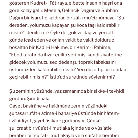
gösteren Kudret-i Fâtıraya, elbette insanın haşri ona
göre kolay gelir. Meselâ, Gelincik Dağını ve Sübhan
Dağını bir işaretle kaldıran bir zât-ı mu’ciznümâya, “Şu
dereden, yolumuzu kapayan şu koca taşı kaldırabilir
misin?” denilir mi? Öyle de, gök ve dağ ve yeri altı
günde icad eden ve onları vakit be vakit doldurup
boşaltan bir Kadîr-i Hakîme, bir Kerîm-i Rahîme,
“Ebed tarafında ihzar edilip serilmiş, kendi ziyafetine
gidecek yolumuzu sed dedenşu toprak tabakasını
üstümüzden kaldırabilir misin? Yeri düzeltip bizi ondan
geçirebilir misin?” İstib’ad suretinde söylenir mi?
Şu zeminin yüzünde, yaz zamanında bir sikke-i tevhidi
gördün. Şimdi bak:
Gayet basîrâne ve hakîmâne zemin yüzündeki
şu tasarrufât-ı azîme-i bahariye üstünde bir hâtem-
i vâhidiyet gayet âşikâre görünüyor. Çünkü
şu icraat bir vüs’at-i mutlaka içinde ve o vüs’atle
beraber bir sür’at-i mutlakayla ve o sür’atle beraber