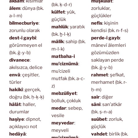
aksâm
: kısımlar
müşkülat
:
(bk. ḳ-d-r)
âlem
: dünya (bk.
zorluklar,
külfet
: yük,
a-l-m)
güçlükler
güçlük
bilmecburiye
:
nefis
: kişinin
mahlûk
: yaratık
zorunlu olarak
kendisi (bk. n-f-s)
(bk. ḫ-l-ḳ)
dest-i gaybî
:
perde-i gayb
:
mâlik
: sahip (bk.
görünmeyen el
mânevî âlemleri
m-l-k)
(bk. ğ-y-b)
gözümüzden
matbaha-i
divanece
:
saklayan perde
mu’ciznümâ
:
akılsızca, delice
(bk. ğ-y-b)
mu’cizeli
envâ
: çeşitler,
rahmet
: şefkat,
mutfak (bk. a-c-
türler
merhamet (bk. r-
z)
hakikî
: gerçek,
ḥ-m)
mebzûliyet
:
doğru (bk. ḥ-ḳ-ḳ)
sair
: diğer
bolluk, çokluk
hâlât
: haller,
sâni
: san’atkâr
medar
: sebep,
durumlar
(bk. ṣ-n-a)
vesile
haşiye
: dipnot,
suûbet
: zorluk,
meyvedar
:
açıklayıcı not
güçlük
meyveli
hedâyâ
:
vahdet
: birlik (bk.
mu’ciznümâ
: