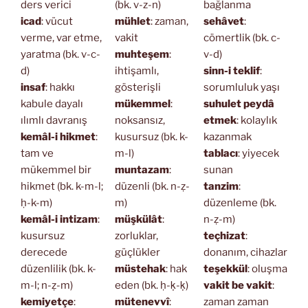
ders verici
(bk. v-z-n)
bağlanma
icad
: vücut
mühlet
: zaman,
sehâvet
:
verme, var etme,
vakit
cömertlik (bk. c-
yaratma (bk. v-c-
muhteşem
:
v-d)
d)
ihtişamlı,
sinn-i teklif
:
insaf
: hakkı
gösterişli
sorumluluk yaşı
kabule dayalı
mükemmel
:
suhulet peydâ
ılımlı davranış
noksansız,
etmek
: kolaylık
kemâl-i hikmet
:
kusursuz (bk. k-
kazanmak
tam ve
m-l)
tablacı
: yiyecek
mükemmel bir
muntazam
:
sunan
hikmet (bk. k-m-l;
düzenli (bk. n-ẓ-
tanzim
:
ḥ-k-m)
m)
düzenleme (bk.
kemâl-i intizam
:
müşkülât
:
n-ẓ-m)
kusursuz
zorluklar,
teçhizat
:
derecede
güçlükler
donanım, cihazlar
düzenlilik (bk. k-
müstehak
: hak
teşekkül
: oluşma
m-l; n-ẓ-m)
eden (bk. ḥ-ḳ-ḳ)
vakit be vakit
:
kemiyetçe
:
mütenevvî
:
zaman zaman