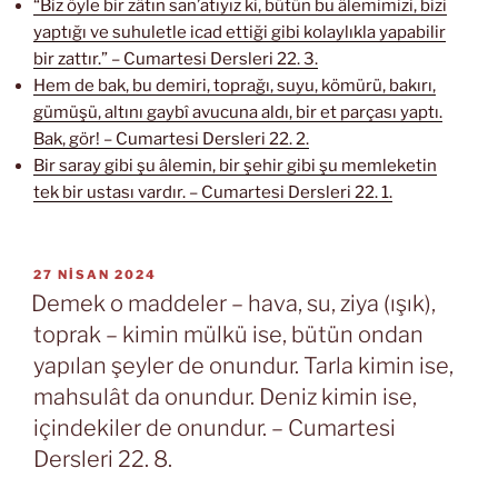
“Biz öyle bir zâtın san’atıyız ki, bütün bu âlemimizi, bizi
yaptığı ve suhuletle icad ettiği gibi kolaylıkla yapabilir
bir zattır.” – Cumartesi Dersleri 22. 3.
Hem de bak, bu demiri, toprağı, suyu, kömürü, bakırı,
gümüşü, altını gaybî avucuna aldı, bir et parçası yaptı.
Bak, gör! – Cumartesi Dersleri 22. 2.
Bir saray gibi şu âlemin, bir şehir gibi şu memleketin
tek bir ustası vardır. – Cumartesi Dersleri 22. 1.
YAYIM
27 NISAN 2024
TARIHI
Demek o maddeler – hava, su, ziya (ışık),
toprak – kimin mülkü ise, bütün ondan
yapılan şeyler de onundur. Tarla kimin ise,
mahsulât da onundur. Deniz kimin ise,
içindekiler de onundur. – Cumartesi
Dersleri 22. 8.