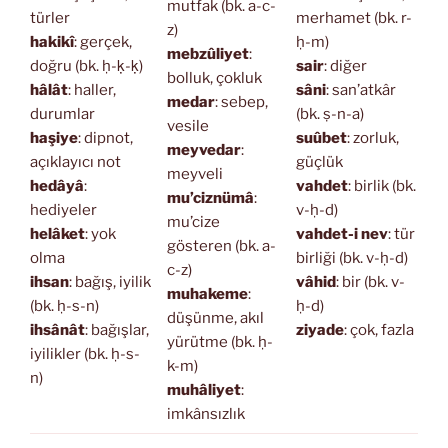
mutfak (bk. a-c-
türler
merhamet (bk. r-
z)
hakikî
: gerçek,
ḥ-m)
mebzûliyet
:
doğru (bk. ḥ-ḳ-ḳ)
sair
: diğer
bolluk, çokluk
hâlât
: haller,
sâni
: san’atkâr
medar
: sebep,
durumlar
(bk. ṣ-n-a)
vesile
haşiye
: dipnot,
suûbet
: zorluk,
meyvedar
:
açıklayıcı not
güçlük
meyveli
hedâyâ
:
vahdet
: birlik (bk.
mu’ciznümâ
:
hediyeler
v-ḥ-d)
mu’cize
helâket
: yok
vahdet-i nev
: tür
gösteren (bk. a-
olma
birliği (bk. v-ḥ-d)
c-z)
ihsan
: bağış, iyilik
vâhid
: bir (bk. v-
muhakeme
:
(bk. ḥ-s-n)
ḥ-d)
düşünme, akıl
ihsânât
: bağışlar,
ziyade
: çok, fazla
yürütme (bk. ḥ-
iyilikler (bk. ḥ-s-
k-m)
n)
muhâliyet
:
imkânsızlık