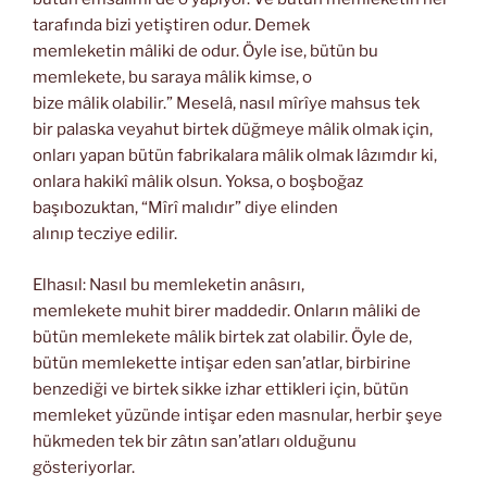
tarafında bizi yetiştiren odur. Demek
memleketin mâliki de odur. Öyle ise, bütün bu
memlekete, bu saraya mâlik kimse, o
bize mâlik olabilir.” Meselâ, nasıl mîrîye mahsus tek
bir palaska veyahut birtek düğmeye mâlik olmak için,
onları yapan bütün fabrikalara mâlik olmak lâzımdır ki,
onlara hakikî mâlik olsun. Yoksa, o boşboğaz
başıbozuktan, “Mîrî malıdır” diye elinden
alınıp tecziye edilir.
Elhasıl: Nasıl bu memleketin anâsırı,
memlekete muhit birer maddedir. Onların mâliki de
bütün memlekete mâlik birtek zat olabilir. Öyle de,
bütün memlekette intişar eden san’atlar, birbirine
benzediği ve birtek sikke izhar ettikleri için, bütün
memleket yüzünde intişar eden masnular, herbir şeye
hükmeden tek bir zâtın san’atları olduğunu
gösteriyorlar.