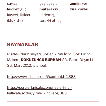
sayıca
çeşit çeşit
zemin
: yer
kudret
: güç,
müterakkî
:
zira
: çünkü
kuvvet, iktidar
ilerlemiş,
(bk. ḳ-d-r)
terakki etmiş
KAYNAKLAR
Risale-i Nur Külliyatı, Sözler, Yirmi İkinci Söz, Birinci
Makam,
DOKUZUNCU BURHAN
, Söz Basım Yayın Ltd.
Şti., Mart 2012, İstanbul.
http://www.erisale.com/#content.tr.1.383
https://sorularlarisale.com/risale-i-nur-
kulliyati/sozler/yirmi-ikinci-soz/383