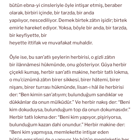
bütün ebna-yi cinsleriyle öyle intişar etmiş, beraber
olarak, birbiri içinde, bir tarzda, bir anda
yapılıyor, nescediliyor. Demek birtek zâtın işidir; birtek
emirle hareket ediyor. Yoksa, böyle bir anda, bir tarzda,
bir keyfiyette, bir
heyette ittifak ve muvafakat muhaldir.
Öyle ise, bu san’atlı şeylerin herbirisi, o gizli zâtın
bir ilânnâmesi hükmünde, onu gösteriyor. Güya herbir
çiçekli kumaş, herbir san’atlı makine, herbir tatlı lokma,
o mu’ciznümâ zâtın birer sikkesi, birer hâtemi, birer
nişanı, birer turrası hükmünde, lisan-ı hâl ile herbirisi
der: “Ben kimin san’atıyım; bulunduğum sandıklar ve
dükkânlar da onun mülküdür.” Ve herbir nakış der: “Beni
kim dokuduysa, bulunduğum top da onun dokumasıdır.”
Herbir tatlı lokma der: “Beni kim yapıyor, pişiriyorsa,
bulunduğum kazan dahi onundur.” Herbir makine der:
“Beni kim yapmışsa, memlekette intişar eden
bütün emsalimi de o yapıyor. Ve bütün memleketin her