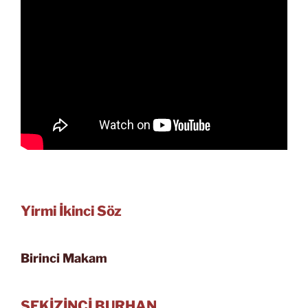
Yirmi İkinci Söz
Birinci Makam
SEKİZİNCİ BURHAN