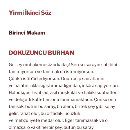
Yirmi İkinci Söz
Birinci Makam
DOKUZUNCU BURHAN
Gel, ey muhakemesiz arkadaş! Sen şu sarayın sahibini
tanımıyorsun ve tanımak da istemiyorsun.
Çünkü istib’âd ediyorsun. Onun acip san’atlarını
ve hâlâtını akla sığıştıramadığından, inkâra sapıyorsun.
Halbuki, asıl istib’âd, asıl müşkülât ve hakikî suûbetler
ve dehşetli külfetler, onu tanımamaktadır. Çünkü onu
tanısak, bütün bu saray, bu âlem, birtek şey gibi kolay
gelir, rahat olur, bu ortadaki ucuzluk
ve mebzûliyete medar olur. Eğer tanımazsak ve o
olmazsa, o vakit herbir şey, bütün bu saray