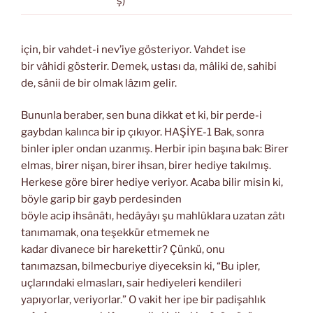
ş)
için, bir vahdet-i nev’iye gösteriyor. Vahdet ise
bir vâhidi gösterir. Demek, ustası da, mâliki de, sahibi
de, sânii de bir olmak lâzım gelir.
Bununla beraber, sen buna dikkat et ki, bir perde-i
gaybdan kalınca bir ip çıkıyor. HAŞİYE-1 Bak, sonra
binler ipler ondan uzanmış. Herbir ipin başına bak: Birer
elmas, birer nişan, birer ihsan, birer hediye takılmış.
Herkese göre birer hediye veriyor. Acaba bilir misin ki,
böyle garip bir gayb perdesinden
böyle acip ihsânâtı, hedâyâyı şu mahlûklara uzatan zâtı
tanımamak, ona teşekkür etmemek ne
kadar divanece bir harekettir? Çünkü, onu
tanımazsan, bilmecburiye diyeceksin ki, “Bu ipler,
uçlarındaki elmasları, sair hediyeleri kendileri
yapıyorlar, veriyorlar.” O vakit her ipe bir padişahlık