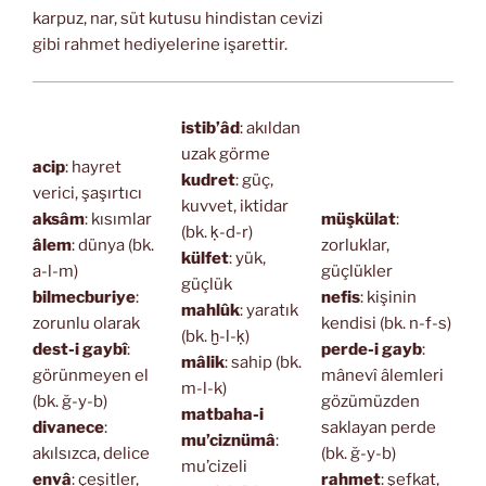
karpuz, nar, süt kutusu hindistan cevizi
gibi rahmet hediyelerine işarettir.
istib’âd
: akıldan
uzak görme
acip
: hayret
kudret
: güç,
verici, şaşırtıcı
kuvvet, iktidar
aksâm
: kısımlar
müşkülat
:
(bk. ḳ-d-r)
âlem
: dünya (bk.
zorluklar,
külfet
: yük,
a-l-m)
güçlükler
güçlük
bilmecburiye
:
nefis
: kişinin
mahlûk
: yaratık
zorunlu olarak
kendisi (bk. n-f-s)
(bk. ḫ-l-ḳ)
dest-i gaybî
:
perde-i gayb
:
mâlik
: sahip (bk.
görünmeyen el
mânevî âlemleri
m-l-k)
(bk. ğ-y-b)
gözümüzden
matbaha-i
divanece
:
saklayan perde
mu’ciznümâ
:
akılsızca, delice
(bk. ğ-y-b)
mu’cizeli
envâ
: çeşitler,
rahmet
: şefkat,