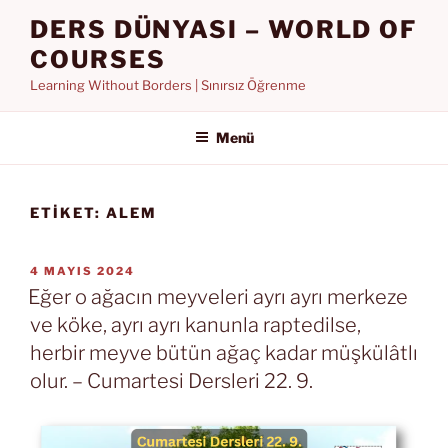
İçeriğe
DERS DÜNYASI – WORLD OF
geç
COURSES
Learning Without Borders | Sınırsız Öğrenme
Menü
ETIKET:
ALEM
YAYIM
4 MAYIS 2024
TARIHI
Eğer o ağacın meyveleri ayrı ayrı merkeze
ve köke, ayrı ayrı kanunla raptedilse,
herbir meyve bütün ağaç kadar müşkülâtlı
olur. – Cumartesi Dersleri 22. 9.