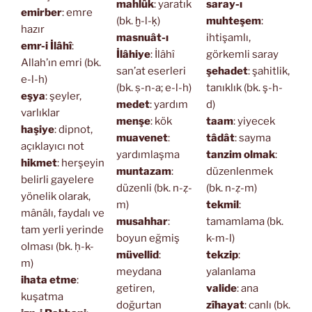
mahlûk
: yaratık
saray-ı
emirber
: emre
(bk. ḫ-l-ḳ)
muhteşem
:
hazır
masnuât-ı
ihtişamlı,
emr-i İlâhî
:
İlâhiye
: İlâhî
görkemli saray
Allah’ın emri (bk.
san’at eserleri
şehadet
: şahitlik,
e-l-h)
(bk. ṣ-n-a; e-l-h)
tanıklık (bk. ş-h-
eşya
: şeyler,
medet
: yardım
d)
varlıklar
menşe
: kök
taam
: yiyecek
haşiye
: dipnot,
muavenet
:
tâdât
: sayma
açıklayıcı not
yardımlaşma
tanzim olmak
:
hikmet
: herşeyin
muntazam
:
düzenlenmek
belirli gayelere
düzenli (bk. n-ẓ-
(bk. n-ẓ-m)
yönelik olarak,
m)
tekmil
:
mânâlı, faydalı ve
musahhar
:
tamamlama (bk.
tam yerli yerinde
boyun eğmiş
k-m-l)
olması (bk. ḥ-k-
müvellid
:
tekzip
:
m)
meydana
yalanlama
ihata etme
:
getiren,
valide
: ana
kuşatma
doğurtan
zîhayat
: canlı (bk.