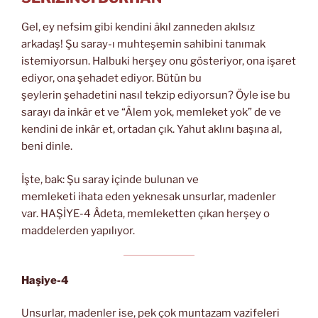
Gel, ey nefsim gibi kendini âkıl zanneden akılsız
arkadaş! Şu saray-ı muhteşemin sahibini tanımak
istemiyorsun. Halbuki herşey onu gösteriyor, ona işaret
ediyor, ona şehadet ediyor. Bütün bu
şeylerin şehadetini nasıl tekzip ediyorsun? Öyle ise bu
sarayı da inkâr et ve “Âlem yok, memleket yok” de ve
kendini de inkâr et, ortadan çık. Yahut aklını başına al,
beni dinle.
İşte, bak: Şu saray içinde bulunan ve
memleketi ihata eden yeknesak unsurlar, madenler
var. HAŞİYE-4 Âdeta, memleketten çıkan herşey o
maddelerden yapılıyor.
Haşiye-4
Unsurlar, madenler ise, pek çok muntazam vazifeleri