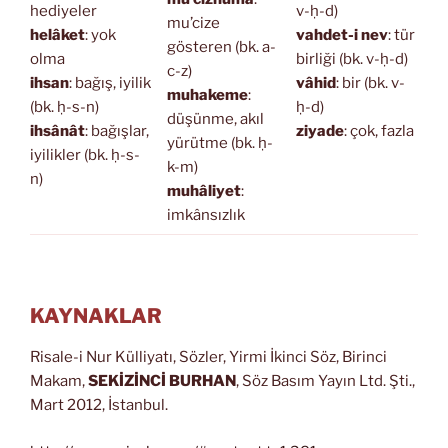
hediyeler
v-ḥ-d)
mu’cize
helâket
: yok
vahdet-i nev
: tür
gösteren (bk. a-
olma
birliği (bk. v-ḥ-d)
c-z)
ihsan
: bağış, iyilik
vâhid
: bir (bk. v-
muhakeme
:
(bk. ḥ-s-n)
ḥ-d)
düşünme, akıl
ihsânât
: bağışlar,
ziyade
: çok, fazla
yürütme (bk. ḥ-
iyilikler (bk. ḥ-s-
k-m)
n)
muhâliyet
:
imkânsızlık
KAYNAKLAR
Risale-i Nur Külliyatı, Sözler, Yirmi İkinci Söz, Birinci
Makam,
SEKİZİNCİ BURHAN
, Söz Basım Yayın Ltd. Şti.,
Mart 2012, İstanbul.