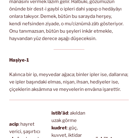
mânâsını vermek lâzım gelir. Halbuki, gözümüzün
önünde bir dest-i gaybî o ipleri dahi yapıp o hedâyâyı
onlara takıyor. Demek, bütün bu sarayda herşey,
kendi nefsinden ziyade, o mu’ciznümâ zâtı gösteriyor.
Onu tanımazsan, bütün bu şeyleri inkâr etmekle,
hayvandan yüz derece aşağı düşeceksin.
Haşiye-1
Kalınca bir ip, meyvedar ağaca; binler ipler ise, dallarına;
ve ipler başındaki elmas, nişan, ihsan, hediyeler ise,
çiçeklerin aksâmına ve meyvelerin envâına işarettir.
istib’âd
: akıldan
uzak görme
acip
: hayret
kudret
: güç,
verici, şaşırtıcı
kuvvet, iktidar