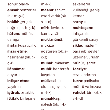
sonuç olarak
m-l-k)
askerlerin
emsal
: benzerler
masnu
: san’at
kullandığı geniş
(bk. m-s̱-l)
eseri varlık (bk.
kemer
hakikî
: gerçek,
ṣ-n-a)
saray-ı
doğru (bk. ḥ-ḳ-ḳ)
mîrî
: devlete,
muhteşem
:
hâtem
: mühür,
kamuya âit
ihtişamlı,
damga
mu’ciznümâ
:
görkemli saray
ihâta
: kuşatıcılık
mu’cize
sikke
: madenî
ihzar etme
:
gösteren (bk. a-
para gibi şeyler
hazırlama (bk. ḥ-
c-z)
üzerine vurulan
ḍ-r)
muhal
: imkansız
mühür, işaret
ilânnâme
:
muhit
: her tarafı
tecziye
:
duyuru
kuşatan
cezalandırma
intişar etme
:
mülk
: sahip
turra
: padişahın
yayılma
olunan şey (bk.
mührü ve imzası
iştirak
: ortaklık
m-l-k)
vahdet
: birlik (bk.
ittifak
: birleşme
münakkaş
:
v-ḥ-d)
nakışlı (bk. n-ḳ-