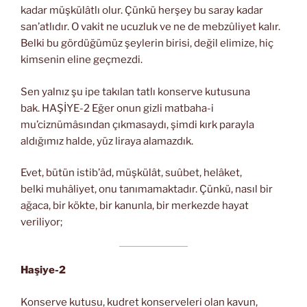
kadar müşkülâtlı olur. Çünkü herşey bu saray kadar
san’atlıdır. O vakit ne ucuzluk ve ne de mebzûliyet kalır.
Belki bu gördüğümüz şeylerin birisi, değil elimize, hiç
kimsenin eline geçmezdi.
Sen yalnız şu ipe takılan tatlı konserve kutusuna
bak. HAŞİYE-2 Eğer onun gizli matbaha-i
mu’ciznümâsından çıkmasaydı, şimdi kırk parayla
aldığımız halde, yüz liraya alamazdık.
Evet, bütün istib’âd, müşkülât, suûbet, helâket,
belki muhâliyet, onu tanımamaktadır. Çünkü, nasıl bir
ağaca, bir kökte, bir kanunla, bir merkezde hayat
veriliyor;
Haşiye-2
Konserve kutusu, kudret konserveleri olan kavun,