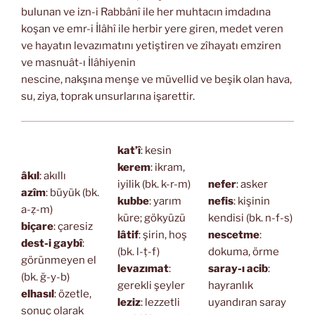
bulunan ve izn-i Rabbânî ile her muhtacın imdadına
koşan ve emr-i İlâhî ile herbir yere giren, medet veren
ve hayatın levazımatını yetiştiren ve zîhayatı emziren
ve masnuât-ı İlâhiyenin
nescine, nakşına menşe ve müvellid ve beşik olan hava,
su, ziya, toprak unsurlarına işarettir.
kat’î
: kesin
kerem
: ikram,
âkıl
: akıllı
iyilik (bk. k-r-m)
nefer
: asker
azîm
: büyük (bk.
kubbe
: yarım
nefis
: kişinin
a-ẓ-m)
küre; gökyüzü
kendisi (bk. n-f-s)
biçare
: çaresiz
lâtif
: şirin, hoş
nescetme
:
dest-i gaybî
:
(bk. l-ṭ-f)
dokuma, örme
görünmeyen el
levazımat
:
saray-ı acib
:
(bk. ğ-y-b)
gerekli şeyler
hayranlık
elhasıl
: özetle,
leziz
: lezzetli
uyandıran saray
sonuç olarak