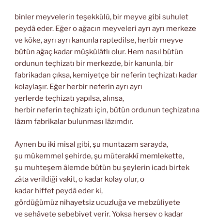
binler meyvelerin teşekkülü, bir meyve gibi suhulet
peydâ eder. Eğer o ağacın meyveleri ayrı ayrı merkeze
ve köke, ayrı ayrı kanunla raptedilse, herbir meyve
bütün ağaç kadar müşkülâtlı olur. Hem nasıl bütün
ordunun teçhizatı bir merkezde, bir kanunla, bir
fabrikadan çıksa, kemiyetçe bir neferin teçhizatı kadar
kolaylaşır. Eğer herbir neferin ayrı ayrı
yerlerde teçhizatı yapılsa, alınsa,
herbir neferin teçhizatı için, bütün ordunun teçhizatına
lâzım fabrikalar bulunması lâzımdır.
Aynen bu iki misal gibi, şu muntazam sarayda,
şu mükemmel şehirde, şu müterakkî memlekette,
şu muhteşem âlemde bütün bu şeylerin icadı birtek
zâta verildiği vakit, o kadar kolay olur, o
kadar hiffet peydâ eder ki,
gördüğümüz nihayetsiz ucuzluğa ve mebzûliyete
ve sehâvete sebebiyet verir. Yoksa herşey o kadar