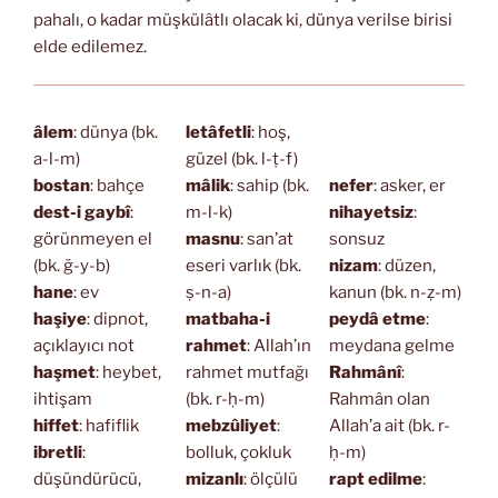
pahalı, o kadar müşkülâtlı olacak ki, dünya verilse birisi
elde edilemez.
âlem
: dünya (bk.
letâfetli
: hoş,
a-l-m)
güzel (bk. l-ṭ-f)
bostan
: bahçe
mâlik
: sahip (bk.
nefer
: asker, er
dest-i gaybî
:
m-l-k)
nihayetsiz
:
görünmeyen el
masnu
: san’at
sonsuz
(bk. ğ-y-b)
eseri varlık (bk.
nizam
: düzen,
hane
: ev
ṣ-n-a)
kanun (bk. n-ẓ-m)
haşiye
: dipnot,
matbaha-i
peydâ etme
:
açıklayıcı not
rahmet
: Allah’ın
meydana gelme
haşmet
: heybet,
rahmet mutfağı
Rahmânî
:
ihtişam
(bk. r-ḥ-m)
Rahmân olan
hiffet
: hafiflik
mebzûliyet
:
Allah’a ait (bk. r-
ibretli
:
bolluk, çokluk
ḥ-m)
düşündürücü,
mizanlı
: ölçülü
rapt edilme
: