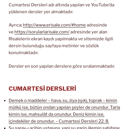
Cumartesi Dersleri adı altında yapılan ve YouTube’da
yüklenen dersler yer almaktadır.
Ayrıca;
http://www.erisale.com/#home
adresinde
ve
https://sorularlarisale.com/
adresinde yer alan
Risalelerin ekran kaydı yapılmakta ve sitemizde ilgili
dersin bulunduğu sayfaya metinler ve sözlük
konulmaktadır.
Dersler en son yapılan derslere göre sıralanmaktadır.
CUMARTESİ DERSLERİ
Demek o maddeler – hava, su, ziya (ışık), toprak – kimin
mülkü ise, bütün ondan yapılan şeyler de onundur. Tarla
kimin ise, mahsulât da onundur. Deniz kimin ise,
içindekiler de onundur. – Cumartesi Dersleri 22. 8.
Şu saray-ı acibin ustasına, yani şu garip âlemin sahibine