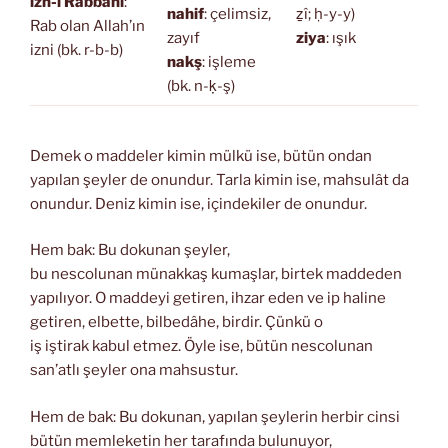
izn-i Rabbani
:
nahif
: çelimsiz,
ẕî; ḥ-y-y)
Rab olan Allah’ın
zayıf
ziya
: ışık
izni (bk. r-b-b)
nakş
: işleme
(bk. n-ḳ-ş)
Demek o maddeler kimin mülkü ise, bütün ondan
yapılan şeyler de onundur. Tarla kimin ise, mahsulât da
onundur. Deniz kimin ise, içindekiler de onundur.
Hem bak: Bu dokunan şeyler,
bu nescolunan münakkaş kumaşlar, birtek maddeden
yapılıyor. O maddeyi getiren, ihzar eden ve ip haline
getiren, elbette, bilbedâhe, birdir. Çünkü o
iş iştirak kabul etmez. Öyle ise, bütün nescolunan
san’atlı şeyler ona mahsustur.
Hem de bak: Bu dokunan, yapılan şeylerin herbir cinsi
bütün memleketin her tarafında bulunuyor,