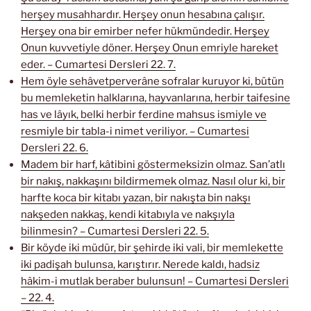
herşey musahhardır. Herşey onun hesabına çalışır.
Herşey ona bir emirber nefer hükmündedir. Herşey
Onun kuvvetiyle döner. Herşey Onun emriyle hareket
eder. – Cumartesi Dersleri 22. 7.
Hem öyle sehâvetperverâne sofralar kuruyor ki, bütün
bu memleketin halklarına, hayvanlarına, herbir taifesine
has ve lâyık, belki herbir ferdine mahsus ismiyle ve
resmiyle bir tabla-i nimet veriliyor. – Cumartesi
Dersleri 22. 6.
Madem bir harf, kâtibini göstermeksizin olmaz. San’atlı
bir nakış, nakkaşını bildirmemek olmaz. Nasıl olur ki, bir
harfte koca bir kitabı yazan, bir nakışta bin nakşı
nakşeden nakkaş, kendi kitabıyla ve nakşıyla
bilinmesin? – Cumartesi Dersleri 22. 5.
Bir köyde iki müdür, bir şehirde iki vali, bir memlekette
iki padişah bulunsa, karıştırır. Nerede kaldı, hadsiz
hâkim-i mutlak beraber bulunsun! – Cumartesi Dersleri
– 22. 4.