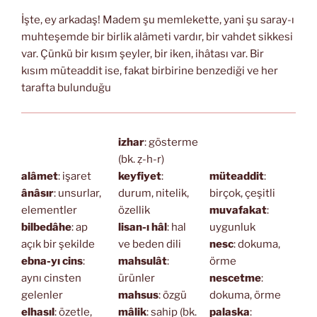
İşte, ey arkadaş! Madem şu memlekette, yani şu saray-ı
muhteşemde bir birlik alâmeti vardır, bir vahdet sikkesi
var. Çünkü bir kısım şeyler, bir iken, ihâtası var. Bir
kısım müteaddit ise, fakat birbirine benzediği ve her
tarafta bulunduğu
izhar
: gösterme
(bk. ẓ-h-r)
alâmet
: işaret
keyfiyet
:
müteaddit
:
ânâsır
: unsurlar,
durum, nitelik,
birçok, çeşitli
elementler
özellik
muvafakat
:
bilbedâhe
: ap
lisan-ı hâl
: hal
uygunluk
açık bir şekilde
ve beden dili
nesc
: dokuma,
ebna-yı cins
:
mahsulât
:
örme
aynı cinsten
ürünler
nescetme
:
gelenler
mahsus
: özgü
dokuma, örme
elhasıl
: özetle,
mâlik
: sahip (bk.
palaska
: