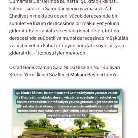
Cumartesi Derslerinde bu hafta “Şu kitab-ı kâinatı,
kalem-i kudret-i Samedâniyenin yazması ve Zât-ı
Ehadiyetin mektubu desen, vücub derecesinde bir
suhulet ve lüzum derecesinde bir mâkuliyet yoluna
gidersin. Eğer tabiata ve esbaba isnat etsen, imtinâ
derecesinde suûbetli ve muhal derecesinde müşkülâtlı
ve hiçbir vehim kabul etmeyen hurafatlı şöyle bir yola
gidersin ki, -” konusu işlenmektedir.
Üstad Bediüzzaman Said Nursi Risale-i Nur Külliyatı
Sözler Yirmi İkinci Söz İkinci Makam Beşinci Lem’a.