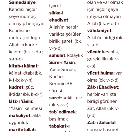
Samedâniye
:
olan ve var olmak
işaret
Kendisi hiçbir
için hiçbir şeye
sikke-i
şeye muhtaç
ihtiyacı olmayan
ehadiyet
:
olmayıp herşeyin
Allah (bk. v-c-b)
Allah’ın herbir
Kendisine
vâhdaniyet
:
varlıkta görülen
muhtaç olduğu
Allah’ın birliği (bk.
birlik işareti (bk.
Allah’ın kudret
v-ḥ-d)
v-ḥ-d)
kalemi (bk. ḳ-d-r;
vücub
: kesinlik,
suhulet
: kolaylık
ṣ-m-d)
gereklilik (bk. v-
Sûre-i Yâsin
:
kitab-ı kâinat
:
c-b)
Yâsin Sûresi,
kâinat kitabı (bk.
vücut bulma
: var
Kur’ân-ı
k-t-b; k-v-n)
olma (bk. v-c-d)
Kerimin 36.
kudret
: güç,
Zât-ı Ehadiyet
:
sûresi
iktidar (bk. ḳ-d-r)
herbir varlıkta
suret
: şekil, tarz
lâfz-ı Yâsin
:
birliği görünen
(bk. ṣ-v-r)
“Yâsin” kelimesi
Zât, Allah (bk. v-
tab’ edilmek
:
mâkuliyet
: akla
ḥ-d)
basılmak
uygunluk
Zât-ı Zülcelâl
:
tabakat-ı
marifetullah
:
sonsuz haşmet