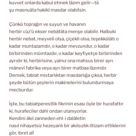
kuvvet onlarda kabul etmek lâzım gelir—tâ
şu masnuâta hakikî masdar olabilsin.
Çünkü toprağın ve suyun ve havanın
herbir cüz’ü ekser nebâtâta menşe olabilir. Halbuki
herbir nebat, meyveli olsa, çiçekli olsa, teşekkülâtı o
kadar muntazamdır, o kadar mevzundur, o kadar
birbirinden mümtazdır, o kadar keyfiyetçe birbirinden
ayrıdır ki, herbirisine, yalnız ona mahsus birer ayrı
mânevî fabrika veya ayrı birer matbaa lâzımdır.
Demek, tabiat mistarlıktan masdarlığa çıksa, herbir
şeyde bütün şeylerin makinelerini bulundurmaya
mecburdur.
İşte, bu tabiatperestlik fikrinin esası öyle bir hurafattır
ki, hurafeciler dahi ondan utanıyorlar.
Kendini âkıl zanneden ehl-i dalâletin
nasıl nihayetsiz hezeyanlı bir akılsızlık iltizam ettiklerini
gör, ibret al!