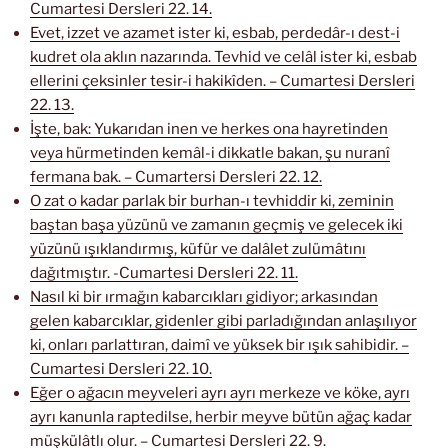
Cumartesi Dersleri 22. 14.
Evet, izzet ve azamet ister ki, esbab, perdedâr-ı dest-i
kudret ola aklın nazarında. Tevhid ve celâl ister ki, esbab
ellerini çeksinler tesir-i hakikîden. – Cumartesi Dersleri
22. 13.
İşte, bak: Yukarıdan inen ve herkes ona hayretinden
veya hürmetinden kemâl-i dikkatle bakan, şu nuranî
fermana bak. – Cumartersi Dersleri 22. 12.
O zat o kadar parlak bir burhan-ı tevhiddir ki, zeminin
baştan başa yüzünü ve zamanın geçmiş ve gelecek iki
yüzünü ışıklandırmış, küfür ve dalâlet zulümâtını
dağıtmıştır. -Cumartesi Dersleri 22. 11.
Nasıl ki bir ırmağın kabarcıkları gidiyor; arkasından
gelen kabarcıklar, gidenler gibi parladığından anlaşılıyor
ki, onları parlattıran, daimî ve yüksek bir ışık sahibidir. –
Cumartesi Dersleri 22. 10.
Eğer o ağacın meyveleri ayrı ayrı merkeze ve köke, ayrı
ayrı kanunla raptedilse, herbir meyve bütün ağaç kadar
müşkülâtlı olur. – Cumartesi Dersleri 22. 9.