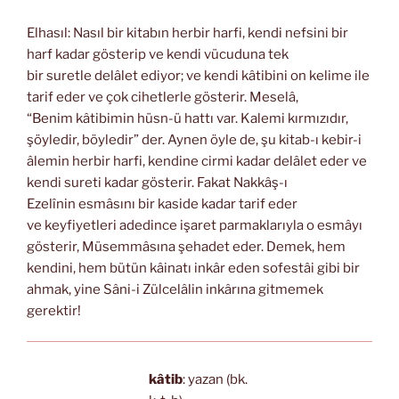
Elhasıl: Nasıl bir kitabın herbir harfi, kendi nefsini bir
harf kadar gösterip ve kendi vücuduna tek
bir suretle delâlet ediyor; ve kendi kâtibini on kelime ile
tarif eder ve çok cihetlerle gösterir. Meselâ,
“Benim kâtibimin hüsn-ü hattı var. Kalemi kırmızıdır,
şöyledir, böyledir” der. Aynen öyle de, şu kitab-ı kebir-i
âlemin herbir harfi, kendine cirmi kadar delâlet eder ve
kendi sureti kadar gösterir. Fakat Nakkâş-ı
Ezelînin esmâsını bir kaside kadar tarif eder
ve keyfiyetleri adedince işaret parmaklarıyla o esmâyı
gösterir, Müsemmâsına şehadet eder. Demek, hem
kendini, hem bütün kâinatı inkâr eden sofestâi gibi bir
ahmak, yine Sâni-i Zülcelâlin inkârına gitmemek
gerektir!
kâtib
: yazan (bk.