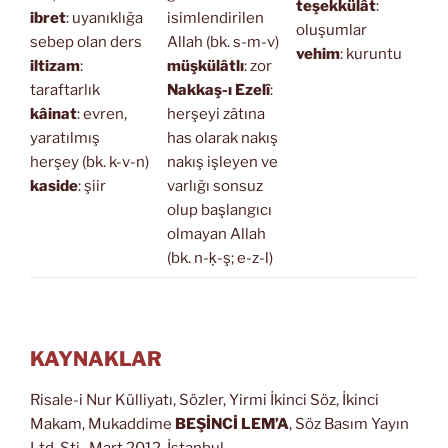
teşekkülât
:
ibret
: uyanıklığa
isimlendirilen
oluşumlar
sebep olan ders
Allah (bk. s-m-v)
vehim
: kuruntu
iltizam
:
müşkülâtlı
: zor
taraftarlık
Nakkaş-ı Ezelî
:
kâinat
: evren,
herşeyi zâtına
yaratılmış
has olarak nakış
herşey (bk. k-v-n)
nakış işleyen ve
kaside
: şiir
varlığı sonsuz
olup başlangıcı
olmayan Allah
(bk. n-ḳ-ş; e-z-l)
KAYNAKLAR
Risale-i Nur Külliyatı, Sözler, Yirmi İkinci Söz, İkinci
Makam, Mukaddime
BEŞİNCİ LEM’A
, Söz Basım Yayın