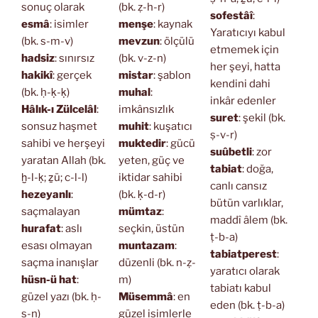
sonuç olarak
(bk. ẓ-h-r)
sofestâî
:
esmâ
: isimler
menşe
: kaynak
Yaratıcıyı kabul
(bk. s-m-v)
mevzun
: ölçülü
etmemek için
hadsiz
: sınırsız
(bk. v-z-n)
her şeyi, hatta
hakikî
: gerçek
mistar
: şablon
kendini dahi
(bk. ḥ-ḳ-ḳ)
muhal
:
inkâr edenler
Hâlık-ı Zülcelâl
:
imkânsızlık
suret
: şekil (bk.
sonsuz haşmet
muhit
: kuşatıcı
ṣ-v-r)
sahibi ve herşeyi
muktedir
: gücü
suûbetli
: zor
yaratan Allah (bk.
yeten, güç ve
tabiat
: doğa,
ḫ-l-ḳ; ẕü; c-l-l)
iktidar sahibi
canlı cansız
hezeyanlı
:
(bk. ḳ-d-r)
bütün varlıklar,
saçmalayan
mümtaz
:
maddî âlem (bk.
hurafat
: aslı
seçkin, üstün
ṭ-b-a)
esası olmayan
muntazam
:
tabiatperest
:
saçma inanışlar
düzenli (bk. n-ẓ-
yaratıcı olarak
hüsn-ü hat
:
m)
tabiatı kabul
güzel yazı (bk. ḥ-
Müsemmâ
: en
eden (bk. ṭ-b-a)
s-n)
güzel isimlerle