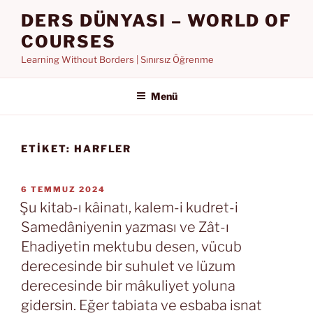
İçeriğe
DERS DÜNYASI – WORLD OF
geç
COURSES
Learning Without Borders | Sınırsız Öğrenme
Menü
ETIKET:
HARFLER
YAYIM
6 TEMMUZ 2024
TARIHI
Şu kitab-ı kâinatı, kalem-i kudret-i
Samedâniyenin yazması ve Zât-ı
Ehadiyetin mektubu desen, vücub
derecesinde bir suhulet ve lüzum
derecesinde bir mâkuliyet yoluna
gidersin. Eğer tabiata ve esbaba isnat