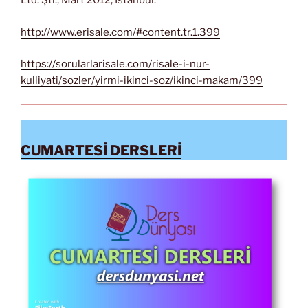
Ltd. Şti., Mart 2012, İstanbul.
http://www.erisale.com/#content.tr.1.399
https://sorularlarisale.com/risale-i-nur-
kulliyati/sozler/yirmi-ikinci-soz/ikinci-makam/399
CUMARTESİ DERSLERİ