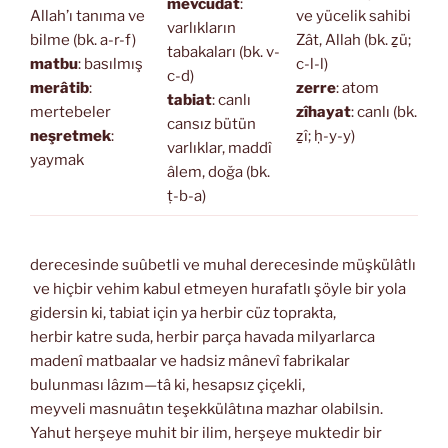
mevcudat
:
Allah’ı tanıma ve
ve yücelik sahibi
varlıkların
bilme (bk. a-r-f)
Zât, Allah (bk. ẕü;
tabakaları (bk. v-
matbu
: basılmış
c-l-l)
c-d)
merâtib
:
zerre
: atom
tabiat
: canlı
mertebeler
zîhayat
: canlı (bk.
cansız bütün
neşretmek
:
ẕî; ḥ-y-y)
varlıklar, maddî
yaymak
âlem, doğa (bk.
ṭ-b-a)
derecesinde suûbetli ve muhal derecesinde müşkülâtlı
ve hiçbir vehim kabul etmeyen hurafatlı şöyle bir yola
gidersin ki, tabiat için ya herbir cüz toprakta,
herbir katre suda, herbir parça havada milyarlarca
madenî matbaalar ve hadsiz mânevî fabrikalar
bulunması lâzım—tâ ki, hesapsız çiçekli,
meyveli masnuâtın teşekkülâtına mazhar olabilsin.
Yahut herşeye muhit bir ilim, herşeye muktedir bir