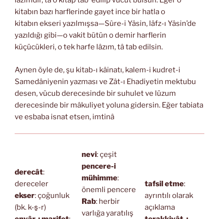
lâzımdır, tâ o kitap tab’ edilip vücut bulsun. Eğer o
kitabın bazı harflerinde gayet ince bir hatla o
kitabın ekseri yazılmışsa—Sûre-i Yâsin, lâfz-ı Yâsin’de
yazıldığı gibi—o vakit bütün o demir harflerin
küçücükleri, o tek harfe lâzım, tâ tab edilsin.
Aynen öyle de, şu kitab-ı kâinatı, kalem-i kudret-i
Samedâniyenin yazması ve Zât-ı Ehadiyetin mektubu
desen, vücub derecesinde bir suhulet ve lüzum
derecesinde bir mâkuliyet yoluna gidersin. Eğer tabiata
ve esbaba isnat etsen, imtinâ
nevi
: çeşit
pencere-i
derecât
:
mühimme
:
dereceler
tafsil etme
:
önemli pencere
ekser
: çoğunluk
ayrıntılı olarak
Rab
: herbir
(bk. k-s̱-r)
açıklama
varlığa yaratılış
envâr-ı marifet
:
terakkiyât-ı