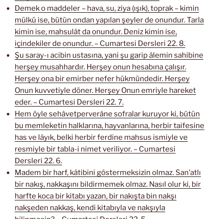
Demek o maddeler – hava, su, ziya (ışık), toprak – kimin
mülkü ise, bütün ondan yapılan şeyler de onundur. Tarla
kimin ise, mahsulât da onundur. Deniz kimin ise,
içindekiler de onundur. – Cumartesi Dersleri 22. 8.
Şu saray-ı acibin ustasına, yani şu garip âlemin sahibine
herşey musahhardır. Herşey onun hesabına çalışır.
Herşey ona bir emirber nefer hükmündedir. Herşey
Onun kuvvetiyle döner. Herşey Onun emriyle hareket
eder. – Cumartesi Dersleri 22. 7.
Hem öyle sehâvetperverâne sofralar kuruyor ki, bütün
bu memleketin halklarına, hayvanlarına, herbir taifesine
has ve lâyık, belki herbir ferdine mahsus ismiyle ve
resmiyle bir tabla-i nimet veriliyor. – Cumartesi
Dersleri 22. 6.
Madem bir harf, kâtibini göstermeksizin olmaz. San’atlı
bir nakış, nakkaşını bildirmemek olmaz. Nasıl olur ki, bir
harfte koca bir kitabı yazan, bir nakışta bin nakşı
nakşeden nakkaş, kendi kitabıyla ve nakşıyla