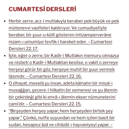
CUMARTESİ DERSLERİ
Herbir zerre, acz-i mutlakıyla beraber pek büyük ve pek
mütenevvi vazifeleri kaldırıyor. Ve cumudiyetiyle
beraber, bir şuur-u küllî gösteren intizamperverâne
nizam-ı umumîye tevfik-i hareket eder. – Cumartesi
Dersleri 22. 17.
İşte, eğer o zerre, bir Kadîr-i Mutlakın memuru olmazsa
ve nisbeti o Kadîr-i Mutlaktan kesilse, o vakit o zerreye
herşeyi görür bir göz, herşeye muhit bir şuur vermek
lâzımdır. – Cumartesi Dersleri 22. 16.
O zîhayat, meselâ şu insan, adeta kâinatın bir misal-i
musağğarı, şecere-i hilkatin bir semeresi ve şu âlemin
bir çekirdeği gibi ki envâ-ı âlemin ekser nümunelerini
cami’dir. – Cumartesi Dersleri 22. 15.
“Birşeyden herşey yapar; hem herşeyden birtek şey
yapar.” Çünkü, nutfe suyundan ve hem içilen basit bir
sudan, hesapsız âzâ ve cihâzât-ı hayvaniyeyi yapar. –