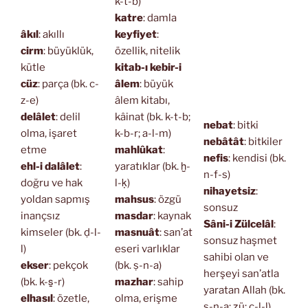
k-t-b)
katre
: damla
âkıl
: akıllı
keyfiyet
:
cirm
: büyüklük,
özellik, nitelik
kütle
kitab-ı kebir-i
cüz
: parça (bk. c-
âlem
: büyük
z-e)
âlem kitabı,
delâlet
: delil
kâinat (bk. k-t-b;
nebat
: bitki
olma, işaret
k-b-r; a-l-m)
nebâtât
: bitkiler
etme
mahlûkat
:
nefis
: kendisi (bk.
ehl-i dalâlet
:
yaratıklar (bk. ḫ-
n-f-s)
doğru ve hak
l-ḳ)
nihayetsiz
:
yoldan sapmış
mahsus
: özgü
sonsuz
inançsız
masdar
: kaynak
Sâni-i Zülcelâl
:
kimseler (bk. ḍ-l-
masnuât
: san’at
sonsuz haşmet
l)
eseri varlıklar
sahibi olan ve
ekser
: pekçok
(bk. ṣ-n-a)
herşeyi san’atla
(bk. k-s̱-r)
mazhar
: sahip
yaratan Allah (bk.
elhasıl
: özetle,
olma, erişme
ṣ-n-a; ẕü; c-l-l)