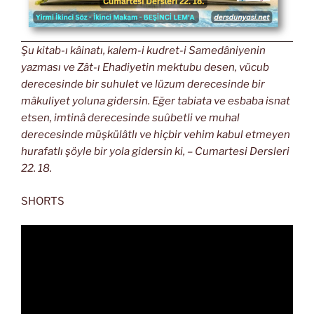
Şu kitab-ı kâinatı, kalem-i kudret-i Samedâniyenin
yazması ve Zât-ı Ehadiyetin mektubu desen, vücub
derecesinde bir suhulet ve lüzum derecesinde bir
mâkuliyet yoluna gidersin. Eğer tabiata ve esbaba isnat
etsen, imtinâ derecesinde suûbetli ve muhal
derecesinde müşkülâtlı ve hiçbir vehim kabul etmeyen
hurafatlı şöyle bir yola gidersin ki, – Cumartesi Dersleri
22. 18.
SHORTS