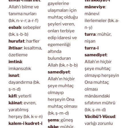
gayelerine
Allah’ı bilme ve
mâneviye
:
ulaşmaları için
tanıma nurları
mânevî
muhtaç olduğu
(bk. n-v-r; a-r-f)
ilerlemeler (bk. a-
şeyleri veren,
esbab
: sebepler
n-y)
onları terbiye
(bk. s-b-b)
turra
: mühür,
edip idaresi ve
hurufat
: harfler
nişan
egemenliği
ihtisar
: kısaltma,
turra-i
altında
özetleme
samediyet
:
bulunduran
imtinâ
:
Allah’ın hiçbir
Allah (bk. r-b-b)
imkansızlık
şeye muhtaç
samediyet
:
isnat
:
olmayıp herşeyin
Allah’ın hiçbir
dayandırma (bk.
Ona muhtaç
şeye muhtaç
ṣ-n-d)
olması
olmayıp
kâfi
: yeterli
mânâsındaki
herşeyin Ona
kâinat
: evren,
sıfatının mührü
muhtaç olması
yaratılmış
(bk. ṣ-m-d)
(bk. ṣ-m-d)
herşey (bk. k-v-n)
Vâcibü’l-Vücud
:
şems
: güneş
kalem-i kudret-i
varlığı zorunlu
sikke
: mühür,