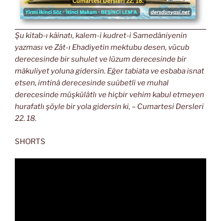
Şu kitab-ı kâinatı, kalem-i kudret-i Samedâniyenin
yazması ve Zât-ı Ehadiyetin mektubu desen, vücub
derecesinde bir suhulet ve lüzum derecesinde bir
mâkuliyet yoluna gidersin. Eğer tabiata ve esbaba isnat
etsen, imtinâ derecesinde suûbetli ve muhal
derecesinde müşkülâtlı ve hiçbir vehim kabul etmeyen
hurafatlı şöyle bir yola gidersin ki, – Cumartesi Dersleri
22. 18.
SHORTS