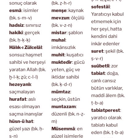
sonuç olarak
(bk. ẓ-h-r)
sofestâî
:
esmâ
: isimler
menşe
: kaynak
Yaratıcıyı kabul
(bk. s-m-v)
mevzun
: ölçülü
etmemek için
hadsiz
: sınırsız
(bk. v-z-n)
her şeyi, hatta
hakikî
: gerçek
mistar
: şablon
kendini dahi
(bk. ḥ-ḳ-ḳ)
muhal
:
inkâr edenler
Hâlık-ı Zülcelâl
:
imkânsızlık
suret
: şekil (bk.
sonsuz haşmet
muhit
: kuşatıcı
ṣ-v-r)
sahibi ve herşeyi
muktedir
: gücü
suûbetli
: zor
yaratan Allah (bk.
yeten, güç ve
tabiat
: doğa,
ḫ-l-ḳ; ẕü; c-l-l)
iktidar sahibi
canlı cansız
hezeyanlı
:
(bk. ḳ-d-r)
bütün varlıklar,
saçmalayan
mümtaz
:
maddî âlem (bk.
hurafat
: aslı
seçkin, üstün
ṭ-b-a)
esası olmayan
muntazam
:
tabiatperest
:
saçma inanışlar
düzenli (bk. n-ẓ-
yaratıcı olarak
hüsn-ü hat
:
m)
tabiatı kabul
güzel yazı (bk. ḥ-
Müsemmâ
: en
eden (bk. ṭ-b-a)
s-n)
güzel isimlerle