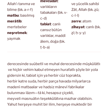
mevcudat
:
Allah’ı tanıma ve
ve yücelik sahibi
varlıkların
bilme (bk. a-r-f)
Zât, Allah (bk. ẕü;
tabakaları (bk. v-
matbu
: basılmış
c-l-l)
c-d)
merâtib
:
zerre
: atom
tabiat
: canlı
mertebeler
zîhayat
: canlı (bk.
cansız bütün
neşretmek
:
ẕî; ḥ-y-y)
varlıklar, maddî
yaymak
âlem, doğa (bk.
ṭ-b-a)
derecesinde suûbetli ve muhal derecesinde müşkülâtlı
ve hiçbir vehim kabul etmeyen hurafatlı şöyle bir yola
gidersin ki, tabiat için ya herbir cüz toprakta,
herbir katre suda, herbir parça havada milyarlarca
madenî matbaalar ve hadsiz mânevî fabrikalar
bulunması lâzım—tâ ki, hesapsız çiçekli,
meyveli masnuâtın teşekkülâtına mazhar olabilsin.
Yahut herşeye muhit bir ilim, herşeye muktedir bir