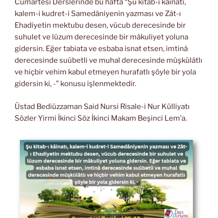
Cumartesi Derslerinde bu hafta “Şu kitab-ı kâinatı,
kalem-i kudret-i Samedâniyenin yazması ve Zât-ı
Ehadiyetin mektubu desen, vücub derecesinde bir
suhulet ve lüzum derecesinde bir mâkuliyet yoluna
gidersin. Eğer tabiata ve esbaba isnat etsen, imtinâ
derecesinde suûbetli ve muhal derecesinde müşkülâtlı
ve hiçbir vehim kabul etmeyen hurafatlı şöyle bir yola
gidersin ki, -” konusu işlenmektedir.
Üstad Bediüzzaman Said Nursi Risale-i Nur Külliyatı
Sözler Yirmi İkinci Söz İkinci Makam Beşinci Lem’a.