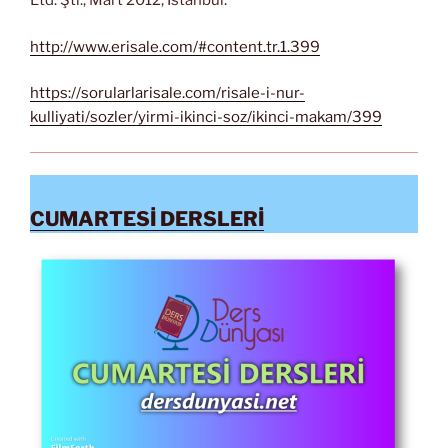
Ltd. Şti., Mart 2012, İstanbul.
http://www.erisale.com/#content.tr.1.399
https://sorularlarisale.com/risale-i-nur-
kulliyati/sozler/yirmi-ikinci-soz/ikinci-makam/399
CUMARTESİ DERSLERİ