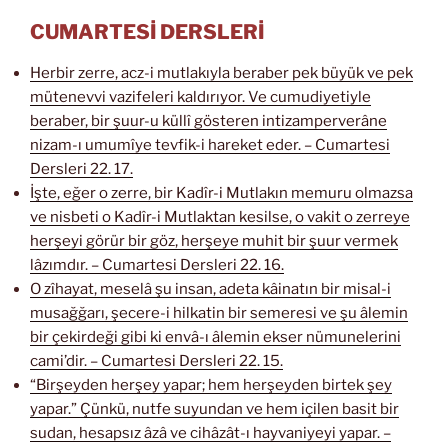
CUMARTESİ DERSLERİ
Herbir zerre, acz-i mutlakıyla beraber pek büyük ve pek
mütenevvi vazifeleri kaldırıyor. Ve cumudiyetiyle
beraber, bir şuur-u küllî gösteren intizamperverâne
nizam-ı umumîye tevfik-i hareket eder. – Cumartesi
Dersleri 22. 17.
İşte, eğer o zerre, bir Kadîr-i Mutlakın memuru olmazsa
ve nisbeti o Kadîr-i Mutlaktan kesilse, o vakit o zerreye
herşeyi görür bir göz, herşeye muhit bir şuur vermek
lâzımdır. – Cumartesi Dersleri 22. 16.
O zîhayat, meselâ şu insan, adeta kâinatın bir misal-i
musağğarı, şecere-i hilkatin bir semeresi ve şu âlemin
bir çekirdeği gibi ki envâ-ı âlemin ekser nümunelerini
cami’dir. – Cumartesi Dersleri 22. 15.
“Birşeyden herşey yapar; hem herşeyden birtek şey
yapar.” Çünkü, nutfe suyundan ve hem içilen basit bir
sudan, hesapsız âzâ ve cihâzât-ı hayvaniyeyi yapar. –