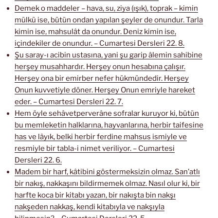
Demek o maddeler – hava, su, ziya (ışık), toprak – kimin
mülkü ise, bütün ondan yapılan şeyler de onundur. Tarla
kimin ise, mahsulât da onundur. Deniz kimin ise,
içindekiler de onundur. – Cumartesi Dersleri 22. 8.
Şu saray-ı acibin ustasına, yani şu garip âlemin sahibine
herşey musahhardır. Herşey onun hesabına çalışır.
Herşey ona bir emirber nefer hükmündedir. Herşey
Onun kuvvetiyle döner. Herşey Onun emriyle hareket
eder. – Cumartesi Dersleri 22. 7.
Hem öyle sehâvetperverâne sofralar kuruyor ki, bütün
bu memleketin halklarına, hayvanlarına, herbir taifesine
has ve lâyık, belki herbir ferdine mahsus ismiyle ve
resmiyle bir tabla-i nimet veriliyor. – Cumartesi
Dersleri 22. 6.
Madem bir harf, kâtibini göstermeksizin olmaz. San’atlı
bir nakış, nakkaşını bildirmemek olmaz. Nasıl olur ki, bir
harfte koca bir kitabı yazan, bir nakışta bin nakşı
nakşeden nakkaş, kendi kitabıyla ve nakşıyla