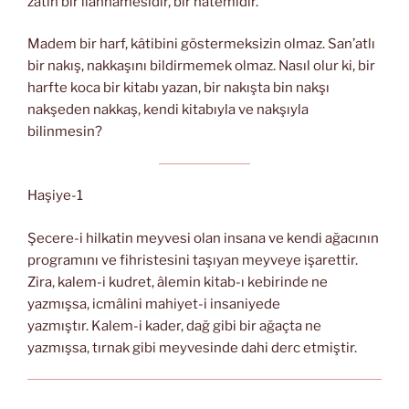
zâtın bir ilânnâmesidir, bir hâtemidir.
Madem bir harf, kâtibini göstermeksizin olmaz. San’atlı
bir nakış, nakkaşını bildirmemek olmaz. Nasıl olur ki, bir
harfte koca bir kitabı yazan, bir nakışta bin nakşı
nakşeden nakkaş, kendi kitabıyla ve nakşıyla
bilinmesin?
Haşiye-1
Şecere-i hilkatin meyvesi olan insana ve kendi ağacının
programını ve fihristesini taşıyan meyveye işarettir.
Zira, kalem-i kudret, âlemin kitab-ı kebirinde ne
yazmışsa, icmâlini mahiyet-i insaniyede
yazmıştır. Kalem-i kader, dağ gibi bir ağaçta ne
yazmışsa, tırnak gibi meyvesinde dahi derc etmiştir.