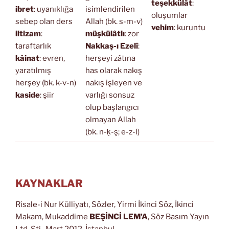
teşekkülât
:
ibret
: uyanıklığa
isimlendirilen
oluşumlar
sebep olan ders
Allah (bk. s-m-v)
vehim
: kuruntu
iltizam
:
müşkülâtlı
: zor
taraftarlık
Nakkaş-ı Ezelî
:
kâinat
: evren,
herşeyi zâtına
yaratılmış
has olarak nakış
herşey (bk. k-v-n)
nakış işleyen ve
kaside
: şiir
varlığı sonsuz
olup başlangıcı
olmayan Allah
(bk. n-ḳ-ş; e-z-l)
KAYNAKLAR
Risale-i Nur Külliyatı, Sözler, Yirmi İkinci Söz, İkinci
Makam, Mukaddime
BEŞİNCİ LEM’A
, Söz Basım Yayın