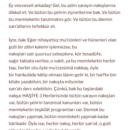
Ey vesveseli arkadaş! Gel, bu azîm sarayın nakışlarına
dikkat et. Ve bütün bu şehrin ziynetlerine bak. Ve bütün
bu memleketin tanzimatını gör. Ve bütün bu âlemin
san’atlarını tefekkür et.
İşte, bak: Eğer nihayetsiz mu’cizeleri ve hünerleri olan
gizli bir zâtın kalemi işlemezse, bu
nakışları sair şuursuz sebeplere, kör tesadüfe,
sağır tabiata verilse, o vakit, ya bu memleketin herbir
taşı, herbir otu öyle mu’ciznümâ nakkaş, öyle
bir harikulâde kâtip olması lâzım gelir ki, bir harfte bin
kitabı yazabilsin, bir nakışta milyonlar
san’atı derc edebilsin. Çünkü, bak bu taşlardaki
nakşa: HAŞİYE-1 Herbirisinde bütün sarayın nakışları
var, bütün şehrin tanzimat kanunları var, bütün
memleketin teşkilât programları var. Demek bu
nakışları yapmak, bütün memleketi yapmak kadar
hârikadır. Öyle ise, herbir nakış, herbir san’at, o gizli