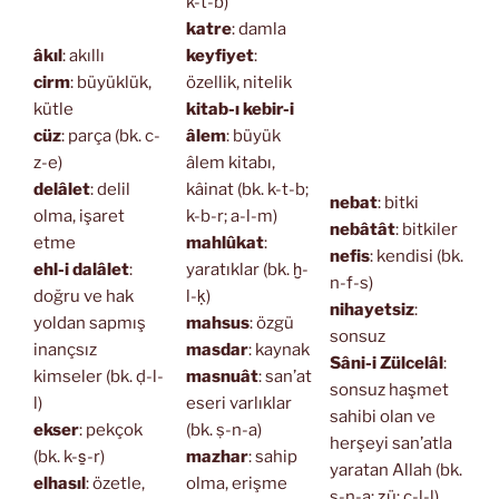
k-t-b)
katre
: damla
âkıl
: akıllı
keyfiyet
:
cirm
: büyüklük,
özellik, nitelik
kütle
kitab-ı kebir-i
cüz
: parça (bk. c-
âlem
: büyük
z-e)
âlem kitabı,
delâlet
: delil
kâinat (bk. k-t-b;
nebat
: bitki
olma, işaret
k-b-r; a-l-m)
nebâtât
: bitkiler
etme
mahlûkat
:
nefis
: kendisi (bk.
ehl-i dalâlet
:
yaratıklar (bk. ḫ-
n-f-s)
doğru ve hak
l-ḳ)
nihayetsiz
:
yoldan sapmış
mahsus
: özgü
sonsuz
inançsız
masdar
: kaynak
Sâni-i Zülcelâl
:
kimseler (bk. ḍ-l-
masnuât
: san’at
sonsuz haşmet
l)
eseri varlıklar
sahibi olan ve
ekser
: pekçok
(bk. ṣ-n-a)
herşeyi san’atla
(bk. k-s̱-r)
mazhar
: sahip
yaratan Allah (bk.
elhasıl
: özetle,
olma, erişme
ṣ-n-a; ẕü; c-l-l)