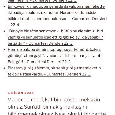
bilinmesin? – Cumartesi Dersleri 22. 5.
Bir köyde iki müdür, bir şehirde iki vali, bir memlekette
iki padişah bulunsa, karıştırır. Nerede kaldı, hadsiz
hâkim-i mutlak beraber bulunsun! – Cumartesi Dersleri
– 22. 4.
“Biz öyle bir zâtın san’atıyız ki, bütün bu âlemimizi, bizi
yaptığı ve suhuletle icad ettiği gibi kolaylıkla yapabilir
bir zattır.” – Cumartesi Dersleri 22. 3.
Hem de bak, bu demiri, toprağı, suyu, kömürü, bakırı,
gümüşü, altını gaybî avucuna aldı, bir et parçası yaptı.
Bak, gör! – Cumartesi Dersleri 22. 2.
Bir saray gibi şu âlemin, bir şehir gibi şu memleketin
tek bir ustası vardır. – Cumartesi Dersleri 22. 1.
YAYIM
6 NISAN 2024
TARIHI
Madem bir harf, kâtibini göstermeksizin
olmaz. San’atlı bir nakış, nakkaşını
bildirmemek olmaz. Nasıl olur ki, bir harfte