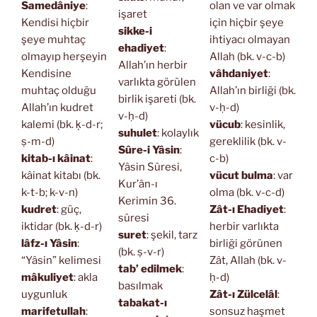
Samedâniye
:
olan ve var olmak
işaret
Kendisi hiçbir
için hiçbir şeye
sikke-i
şeye muhtaç
ihtiyacı olmayan
ehadiyet
:
olmayıp herşeyin
Allah (bk. v-c-b)
Allah’ın herbir
Kendisine
vâhdaniyet
:
varlıkta görülen
muhtaç olduğu
Allah’ın birliği (bk.
birlik işareti (bk.
Allah’ın kudret
v-ḥ-d)
v-ḥ-d)
kalemi (bk. ḳ-d-r;
vücub
: kesinlik,
suhulet
: kolaylık
ṣ-m-d)
gereklilik (bk. v-
Sûre-i Yâsin
:
kitab-ı kâinat
:
c-b)
Yâsin Sûresi,
kâinat kitabı (bk.
vücut bulma
: var
Kur’ân-ı
k-t-b; k-v-n)
olma (bk. v-c-d)
Kerimin 36.
kudret
: güç,
Zât-ı Ehadiyet
:
sûresi
iktidar (bk. ḳ-d-r)
herbir varlıkta
suret
: şekil, tarz
lâfz-ı Yâsin
:
birliği görünen
(bk. ṣ-v-r)
“Yâsin” kelimesi
Zât, Allah (bk. v-
tab’ edilmek
:
mâkuliyet
: akla
ḥ-d)
basılmak
uygunluk
Zât-ı Zülcelâl
:
tabakat-ı
marifetullah
:
sonsuz haşmet