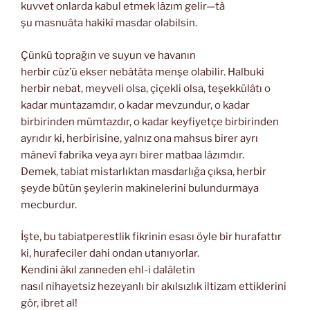
kuvvet onlarda kabul etmek lâzım gelir—tâ
şu masnuâta hakikî masdar olabilsin.
Çünkü toprağın ve suyun ve havanın
herbir cüz’ü ekser nebâtâta menşe olabilir. Halbuki
herbir nebat, meyveli olsa, çiçekli olsa, teşekkülâtı o
kadar muntazamdır, o kadar mevzundur, o kadar
birbirinden mümtazdır, o kadar keyfiyetçe birbirinden
ayrıdır ki, herbirisine, yalnız ona mahsus birer ayrı
mânevî fabrika veya ayrı birer matbaa lâzımdır.
Demek, tabiat mistarlıktan masdarlığa çıksa, herbir
şeyde bütün şeylerin makinelerini bulundurmaya
mecburdur.
İşte, bu tabiatperestlik fikrinin esası öyle bir hurafattır
ki, hurafeciler dahi ondan utanıyorlar.
Kendini âkıl zanneden ehl-i dalâletin
nasıl nihayetsiz hezeyanlı bir akılsızlık iltizam ettiklerini
gör, ibret al!