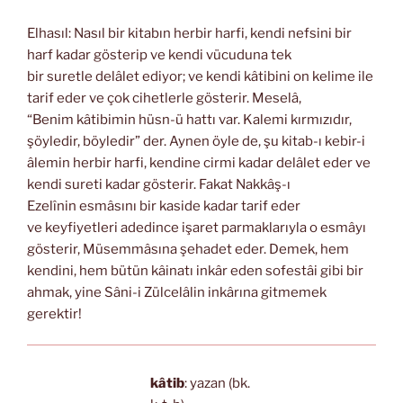
Elhasıl: Nasıl bir kitabın herbir harfi, kendi nefsini bir
harf kadar gösterip ve kendi vücuduna tek
bir suretle delâlet ediyor; ve kendi kâtibini on kelime ile
tarif eder ve çok cihetlerle gösterir. Meselâ,
“Benim kâtibimin hüsn-ü hattı var. Kalemi kırmızıdır,
şöyledir, böyledir” der. Aynen öyle de, şu kitab-ı kebir-i
âlemin herbir harfi, kendine cirmi kadar delâlet eder ve
kendi sureti kadar gösterir. Fakat Nakkâş-ı
Ezelînin esmâsını bir kaside kadar tarif eder
ve keyfiyetleri adedince işaret parmaklarıyla o esmâyı
gösterir, Müsemmâsına şehadet eder. Demek, hem
kendini, hem bütün kâinatı inkâr eden sofestâi gibi bir
ahmak, yine Sâni-i Zülcelâlin inkârına gitmemek
gerektir!
kâtib
: yazan (bk.