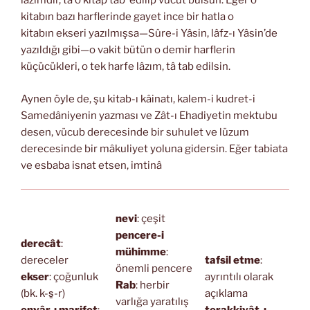
lâzımdır, tâ o kitap tab’ edilip vücut bulsun. Eğer o
kitabın bazı harflerinde gayet ince bir hatla o
kitabın ekseri yazılmışsa—Sûre-i Yâsin, lâfz-ı Yâsin’de
yazıldığı gibi—o vakit bütün o demir harflerin
küçücükleri, o tek harfe lâzım, tâ tab edilsin.
Aynen öyle de, şu kitab-ı kâinatı, kalem-i kudret-i
Samedâniyenin yazması ve Zât-ı Ehadiyetin mektubu
desen, vücub derecesinde bir suhulet ve lüzum
derecesinde bir mâkuliyet yoluna gidersin. Eğer tabiata
ve esbaba isnat etsen, imtinâ
nevi
: çeşit
pencere-i
derecât
:
mühimme
:
dereceler
tafsil etme
:
önemli pencere
ekser
: çoğunluk
ayrıntılı olarak
Rab
: herbir
(bk. k-s̱-r)
açıklama
varlığa yaratılış
envâr-ı marifet
:
terakkiyât-ı