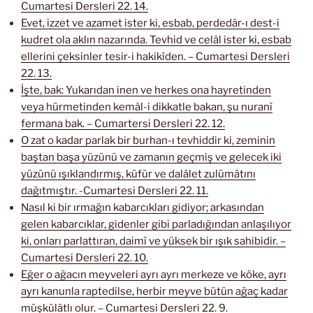
Cumartesi Dersleri 22. 14.
Evet, izzet ve azamet ister ki, esbab, perdedâr-ı dest-i
kudret ola aklın nazarında. Tevhid ve celâl ister ki, esbab
ellerini çeksinler tesir-i hakikîden. – Cumartesi Dersleri
22. 13.
İşte, bak: Yukarıdan inen ve herkes ona hayretinden
veya hürmetinden kemâl-i dikkatle bakan, şu nuranî
fermana bak. – Cumartersi Dersleri 22. 12.
O zat o kadar parlak bir burhan-ı tevhiddir ki, zeminin
baştan başa yüzünü ve zamanın geçmiş ve gelecek iki
yüzünü ışıklandırmış, küfür ve dalâlet zulümâtını
dağıtmıştır. -Cumartesi Dersleri 22. 11.
Nasıl ki bir ırmağın kabarcıkları gidiyor; arkasından
gelen kabarcıklar, gidenler gibi parladığından anlaşılıyor
ki, onları parlattıran, daimî ve yüksek bir ışık sahibidir. –
Cumartesi Dersleri 22. 10.
Eğer o ağacın meyveleri ayrı ayrı merkeze ve köke, ayrı
ayrı kanunla raptedilse, herbir meyve bütün ağaç kadar
müşkülâtlı olur. – Cumartesi Dersleri 22. 9.