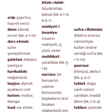
kitab-ı kebir
:
büyük kitap,
kâinat (bk. k-t-b;
acip
: şaşırtıcı,
k-b-r)
hayret verici
mahiyet-i
âlem
: kâinat,
sofra-ı Rahmân
:
insaniye
:
evren (bk. a-l-m)
Allah’ın sınırsız
insanın
derc etmek
:
rahmetiyle
mahiyeti, iç
içine
kulları önüne
yüzü, esası
yerleştirmek
serdiği sofra (bk.
mahlûkat
:
galatsız
: hatasız,
r-ḥ-m)
yaratıklar (bk. ḫ-
yanlışsız
şuursuz
:
l-ḳ)
harikulâde
:
bilinçsiz, akılsız
mu’cize
: bir
olağanüstü
(bk. ş-a-r)
benzerini
haşiye
: dipnot,
tabiat
: doğa,
yapma
açıklayıcı not
canlı cansız
konusunda
hatem
: mühür,
varlıklar; maddî
başkalarını âciz
damga
âlem (bk. ṭ-b-a)
bırakan
icad
: var etme,
tablacı
: yiyecek
olağanüstü şey