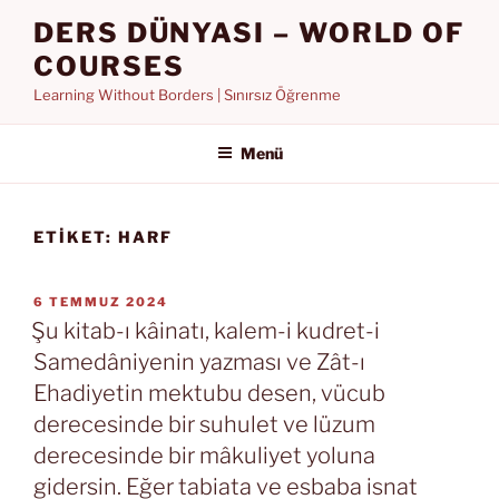
İçeriğe
DERS DÜNYASI – WORLD OF
geç
COURSES
Learning Without Borders | Sınırsız Öğrenme
Menü
ETIKET:
HARF
YAYIM
6 TEMMUZ 2024
TARIHI
Şu kitab-ı kâinatı, kalem-i kudret-i
Samedâniyenin yazması ve Zât-ı
Ehadiyetin mektubu desen, vücub
derecesinde bir suhulet ve lüzum
derecesinde bir mâkuliyet yoluna
gidersin. Eğer tabiata ve esbaba isnat