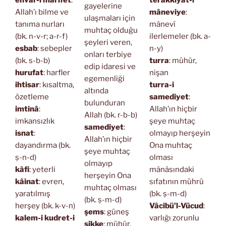
gayelerine
Allah’ı bilme ve
mâneviye
:
ulaşmaları için
tanıma nurları
mânevî
muhtaç olduğu
(bk. n-v-r; a-r-f)
ilerlemeler (bk. a-
şeyleri veren,
esbab
: sebepler
n-y)
onları terbiye
(bk. s-b-b)
turra
: mühür,
edip idaresi ve
hurufat
: harfler
nişan
egemenliği
ihtisar
: kısaltma,
turra-i
altında
özetleme
samediyet
:
bulunduran
imtinâ
:
Allah’ın hiçbir
Allah (bk. r-b-b)
imkansızlık
şeye muhtaç
samediyet
:
isnat
:
olmayıp herşeyin
Allah’ın hiçbir
dayandırma (bk.
Ona muhtaç
şeye muhtaç
ṣ-n-d)
olması
olmayıp
kâfi
: yeterli
mânâsındaki
herşeyin Ona
kâinat
: evren,
sıfatının mührü
muhtaç olması
yaratılmış
(bk. ṣ-m-d)
(bk. ṣ-m-d)
herşey (bk. k-v-n)
Vâcibü’l-Vücud
:
şems
: güneş
kalem-i kudret-i
varlığı zorunlu
sikke
: mühür,