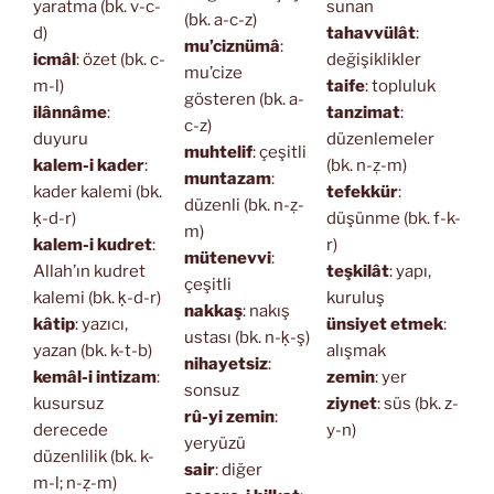
yaratma (bk. v-c-
sunan
(bk. a-c-z)
d)
tahavvülât
:
mu’ciznümâ
:
icmâl
: özet (bk. c-
değişiklikler
mu’cize
m-l)
taife
: topluluk
gösteren (bk. a-
ilânnâme
:
tanzimat
:
c-z)
duyuru
düzenlemeler
muhtelif
: çeşitli
kalem-i kader
:
(bk. n-ẓ-m)
muntazam
:
kader kalemi (bk.
tefekkür
:
düzenli (bk. n-ẓ-
ḳ-d-r)
düşünme (bk. f-k-
m)
kalem-i kudret
:
r)
mütenevvi
:
Allah’ın kudret
teşkilât
: yapı,
çeşitli
kalemi (bk. ḳ-d-r)
kuruluş
nakkaş
: nakış
kâtip
: yazıcı,
ünsiyet etmek
:
ustası (bk. n-ḳ-ş)
yazan (bk. k-t-b)
alışmak
nihayetsiz
:
kemâl-i intizam
:
zemin
: yer
sonsuz
kusursuz
ziynet
: süs (bk. z-
rû-yi zemin
:
derecede
y-n)
yeryüzü
düzenlilik (bk. k-
sair
: diğer
m-l; n-ẓ-m)