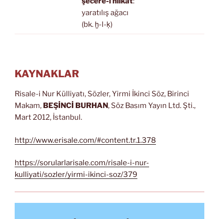
şecere-i hilkat
:
yaratılış ağacı
(bk. ḫ-l-ḳ)
KAYNAKLAR
Risale-i Nur Külliyatı, Sözler, Yirmi İkinci Söz, Birinci
Makam,
BEŞİNCİ BURHAN
, Söz Basım Yayın Ltd. Şti.,
Mart 2012, İstanbul.
http://www.erisale.com/#content.tr.1.378
https://sorularlarisale.com/risale-i-nur-
kulliyati/sozler/yirmi-ikinci-soz/379