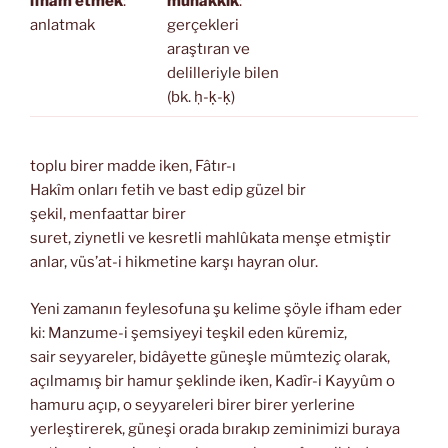
ifham etmek
:
muhakkik
:
anlatmak
gerçekleri
araştıran ve
delilleriyle bilen
(bk. ḥ-ḳ-ḳ)
toplu birer madde iken, Fâtır-ı
Hakîm onları fetih ve bast edip güzel bir
şekil, menfaattar birer
suret, ziynetli ve kesretli mahlûkata menşe etmiştir
anlar, vüs’at-i hikmetine karşı hayran olur.
Yeni zamanın feylesofuna şu kelime şöyle ifham eder
ki: Manzume-i şemsiyeyi teşkil eden küremiz,
sair seyyareler, bidâyette güneşle mümteziç olarak,
açılmamış bir hamur şeklinde iken, Kadîr-i Kayyûm o
hamuru açıp, o seyyareleri birer birer yerlerine
yerleştirerek, güneşi orada bırakıp zeminimizi buraya