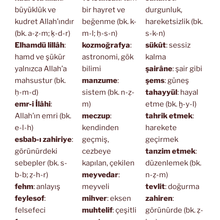
büyüklük ve
bir hayret ve
durgunluk,
kudret Allah’ındır
beğenme (bk. k-
hareketsizlik (bk.
(bk. a-ẓ-m; ḳ-d-r)
m-l; ḥ-s-n)
s-k-n)
Elhamdü lillâh
:
kozmoğrafya
:
sükût
: sessiz
hamd ve şükür
astronomi, gök
kalma
yalnızca Allah’a
bilimi
şairâne
: şair gibi
mahsustur (bk.
manzume
:
şems
: güneş
ḥ-m-d)
sistem (bk. n-ẓ-
tahayyül
: hayal
emr-i İlâhi
:
m)
etme (bk. ḫ-y-l)
Allah’ın emri (bk.
meczup
:
tahrik etmek
:
e-l-h)
kendinden
harekete
esbab-ı zahiriye
:
geçmiş,
geçirmek
görünürdeki
cezbeye
tanzim etmek
:
sebepler (bk. s-
kapılan, çekilen
düzenlemek (bk.
b-b; ẓ-h-r)
meyvedar
:
n-ẓ-m)
fehm
: anlayış
meyveli
tevlit
: doğurma
feylesof
:
mihver
: eksen
zahiren
:
felsefeci
muhtelif
: çeşitli
görünürde (bk. ẓ-