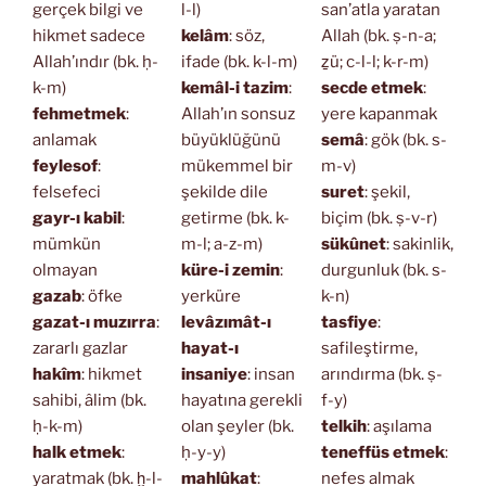
gerçek bilgi ve
l-l)
san’atla yaratan
hikmet sadece
kelâm
: söz,
Allah (bk. ṣ-n-a;
Allah’ındır (bk. ḥ-
ifade (bk. k-l-m)
ẕü; c-l-l; k-r-m)
k-m)
kemâl-i tazim
:
secde etmek
:
fehmetmek
:
Allah’ın sonsuz
yere kapanmak
anlamak
büyüklüğünü
semâ
: gök (bk. s-
feylesof
:
mükemmel bir
m-v)
felsefeci
şekilde dile
suret
: şekil,
gayr-ı kabil
:
getirme (bk. k-
biçim (bk. ṣ-v-r)
mümkün
m-l; a-z-m)
sükûnet
: sakinlik,
olmayan
küre-i zemin
:
durgunluk (bk. s-
gazab
: öfke
yerküre
k-n)
gazat-ı muzırra
:
levâzımât-ı
tasfiye
:
zararlı gazlar
hayat-ı
safileştirme,
hakîm
: hikmet
insaniye
: insan
arındırma (bk. ṣ-
sahibi, âlim (bk.
hayatına gerekli
f-y)
ḥ-k-m)
olan şeyler (bk.
telkih
: aşılama
halk etmek
:
ḥ-y-y)
teneffüs etmek
:
yaratmak (bk. ḫ-l-
mahlûkat
:
nefes almak