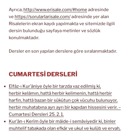
Ayrıca;
http://www.erisale.com/#home
adresinde
ve
https://sorularlarisale.com/
adresinde yer alan
Risalelerin ekran kaydı yapılmakta ve sitemizde ilgili
dersin bulunduğu sayfaya metinler ve sözlük
konulmaktadır.
Dersler en son yapılan derslere göre sıralanmaktadır.
CUMARTESİ DERSLERİ
Elfâz-ı Kur’âniye öyle bir tarzda vaz edilmiş ki,
herbir kelâmın, hattâ herbir kelimenin, hattâ herbir
harfin, hattâ bazan bir sükûtun çok vücuhu bulunuyor,
herbir muhatabına ayrı ayrı bir kapıdan hissesini verir. –
Cumartesi Dersleri 25. 2. 1.
Kur’ân-ı Kerîm öyle bir mâide-i semâviyedir ki, binler
muhtelif tabakada olan efkâr ve ukul ve kulûb ve ervah,