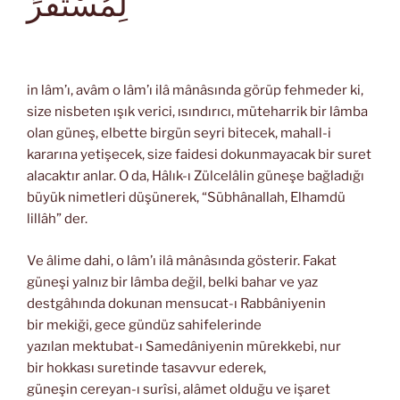
لِمُسْتَقَرٍّ
in lâm’ı, avâm o lâm’ı ilâ mânâsında görüp fehmeder ki,
size nisbeten ışık verici, ısındırıcı, müteharrik bir lâmba
olan güneş, elbette birgün seyri bitecek, mahall-i
kararına yetişecek, size faidesi dokunmayacak bir suret
alacaktır anlar. O da, Hâlık-ı Zülcelâlin güneşe bağladığı
büyük nimetleri düşünerek, “Sübhânallah, Elhamdü
lillâh” der.
Ve âlime dahi, o lâm’ı ilâ mânâsında gösterir. Fakat
güneşi yalnız bir lâmba değil, belki bahar ve yaz
destgâhında dokunan mensucat-ı Rabbâniyenin
bir mekiği, gece gündüz sahifelerinde
yazılan mektubat-ı Samedâniyenin mürekkebi, nur
bir hokkası suretinde tasavvur ederek,
güneşin cereyan-ı surîsi, alâmet olduğu ve işaret