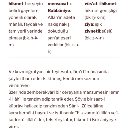
hikmet
: herşeyin
mensucat-ı
vüs’at-i hikmet
:
belirli gayelere
Rabbâniye
:
hikmet genişliği
yönelik olarak,
Allah’ın adeta
(bk. ḥ-k-m)
mânâlı, faydalı ve
nakış nakış
ziya
: ışık
tam yerli yerinde
dokuduğu
ziynetli
: süslü
olması (bk. ḥ-k-
san’at eseri
(bk. z-y-n)
m)
varlıklar (bk. r-b-
b)
Ve kozmoğrafyacı bir feylesofa, lâm’ı fî mânâsında
şöyle ifham eder ki: Güneş, kendi merkezinde
ve mihveri
üzerinde zemberekvâri bir cereyanla manzumesini emr
-i İlâhî ile tanzim edip tahrik eder. Şöyle bir saat-i
kübrâyı halk edip tanzim eden Sâni-i Zülcelâline
karşı kemâl-i hayret ve istihsanla “El-azametü lillâh ve’l-
kudretü lillâh” der, felsefeyi atar, hikmet-i Kur’âniyeye
girer.