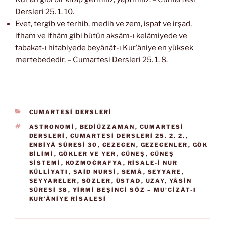
Dersleri 25. 1. 10.
Evet, tergib ve terhib, medih ve zem, ispat ve irşad,
ifham ve ifhâm gibi bütün aksâm-ı kelâmiyede ve
tabakat-ı hitabiyede beyânât-ı Kur’âniye en yüksek
mertebededir. – Cumartesi Dersleri 25. 1. 8.
KATEGORILER
CUMARTESİ DERSLERİ
ETIKETLER
ASTRONOMI
,
BEDIÜZZAMAN
,
CUMARTESI
DERSLERI
,
CUMARTESI DERSLERI 25. 2. 2.
,
ENBIYÂ SÛRESI 30
,
GEZEGEN
,
GEZEGENLER
,
GÖK
BILIMI
,
GÖKLER VE YER
,
GÜNEŞ
,
GÜNEŞ
SISTEMI
,
KOZMOĞRAFYA
,
RISALE-I NUR
KÜLLIYATI
,
SAID NURSI
,
SEMÂ
,
SEYYARE
,
SEYYARELER
,
SÖZLER
,
ÜSTAD
,
UZAY
,
YÂSIN
SÛRESI 38
,
YIRMI BEŞINCI SÖZ – MU’CIZÂT-I
KUR’ÂNIYE RISALESI