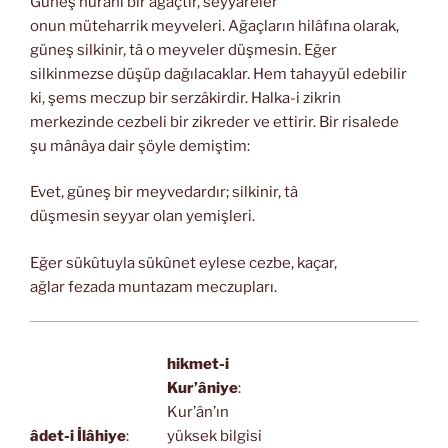
Güneş nuranî bir ağaçtır, seyyareler
onun müteharrik meyveleri. Ağaçların hilâfına olarak,
güneş silkinir, tâ o meyveler düşmesin. Eğer
silkinmezse düşüp dağılacaklar. Hem tahayyül edebilir
ki, şems meczup bir serzâkirdir. Halka-i zikrin
merkezinde cezbeli bir zikreder ve ettirir. Bir risalede
şu mânâya dair şöyle demiştim:
Evet, güneş bir meyvedardır; silkinir, tâ
düşmesin seyyar olan yemişleri.
Eğer sükûtuyla sükûnet eylese cezbe, kaçar,
ağlar fezada muntazam meczupları.
hikmet-i
Kur’âniye
:
Kur’ân’ın
âdet-i İlâhiye
:
yüksek bilgisi