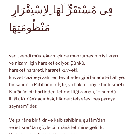
فِى مُسْتَقَرٍّ لَهَا ِلاِسْتِقْرَارِ
مَنْظُومَتِهَا
yani, kendi müstekarrı içinde manzumesinin istikrarı
ve nizamı için hareket ediyor. Çünkü,
hareket harareti, hararet kuvveti,
kuvvet cazibeyi zahiren tevlit eder gibi bir âdet-i İlâhiye,
bir kanun-u Rabbânîdir. İşte, şu hakîm, böyle bir hikmeti
Kur’ân’ın bir harfinden fehmettiği zaman, “Elhamdü
lillâh, Kur’ân’dadır hak, hikmet; felsefeyi beş paraya
saymam” der.
Ve şairâne bir fikir ve kalb sahibine, şu lâm’dan
ve istikrar’dan şöyle bir mânâ fehmine gelir ki: