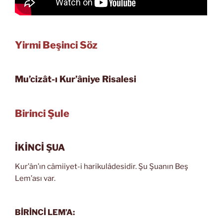
Yirmi Beşinci Söz
Mu’cizât-ı Kur’âniye Risalesi
Birinci Şule
İKİNCİ ŞUA
Kur’ân’ın câmiiyet-i harikulâdesidir. Şu Şuanın Beş
Lem’ası var.
BİRİNCİ LEM’A: