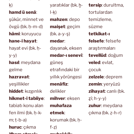
ḳ)
yaratıklar (bk. ḫ-
tersip
: durultma,
hamd ü senâ
:
l-ḳ)
tortulardan
şükür, minnet ve
mahzen
: depo
temizleme,
övgü (bk. ḥ-m-d)
maişet
: geçim
süzme
hâmi
: koruyucu
(bk. a-y-ş)
tetkikat-ı
hane-i hayat
:
medar
:
felsefe
: felsefe
hayat evi (bk. ḥ-
dayanak, eksen
araştırmaları
y-y)
medar-ı senevî
:
tevellüd
: doğum
hasıl
: meydana
güneş
veled
: evlat,
gelme
etrafındaki bir
çocuk
hazravat
:
yıllık yörüngesi
zelzele
: deprem
yeşillikler
menâfiz
:
zemin
: yeryüzü
hiddet
: kızgınlık
delikler
zîhayat
: canlı (bk.
hikmet-i tabiiye
:
mihver
: eksen
ẕî; h-y-y)
tabiatı konu alan
muhafaza
zuhur
: meydana
fen ilmi (bk. ḥ-k-
etmek
:
çıkma (bk. ẓ-h-r)
m; ṭ-b-a)
korumak (bk. ḥ-
huruc
: çıkma
f-ẓ)