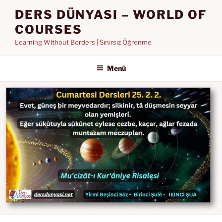
İçeriğe
DERS DÜNYASI – WORLD OF
geç
COURSES
Learning Without Borders | Sınırsız Öğrenme
Menü