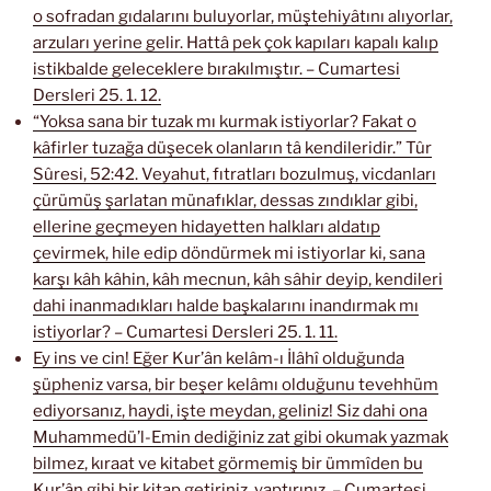
o sofradan gıdalarını buluyorlar, müştehiyâtını alıyorlar,
arzuları yerine gelir. Hattâ pek çok kapıları kapalı kalıp
istikbalde geleceklere bırakılmıştır. – Cumartesi
Dersleri 25. 1. 12.
“Yoksa sana bir tuzak mı kurmak istiyorlar? Fakat o
kâfirler tuzağa düşecek olanların tâ kendileridir.” Tûr
Sûresi, 52:42. Veyahut, fıtratları bozulmuş, vicdanları
çürümüş şarlatan münafıklar, dessas zındıklar gibi,
ellerine geçmeyen hidayetten halkları aldatıp
çevirmek, hile edip döndürmek mi istiyorlar ki, sana
karşı kâh kâhin, kâh mecnun, kâh sâhir deyip, kendileri
dahi inanmadıkları halde başkalarını inandırmak mı
istiyorlar? – Cumartesi Dersleri 25. 1. 11.
Ey ins ve cin! Eğer Kur’ân kelâm-ı İlâhî olduğunda
şüpheniz varsa, bir beşer kelâmı olduğunu tevehhüm
ediyorsanız, haydi, işte meydan, geliniz! Siz dahi ona
Muhammedü’l-Emin dediğiniz zat gibi okumak yazmak
bilmez, kıraat ve kitabet görmemiş bir ümmîden bu
Kur’ân gibi bir kitap getiriniz, yaptırınız. – Cumartesi