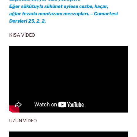
Eğer sükûtuyla sükûnet eylese cezbe, kaçar,
ağlar fezada muntazam meczupları. – Cumartesi
Dersleri 25. 2. 2.
KISA VİDEO
UZUN VİDEO