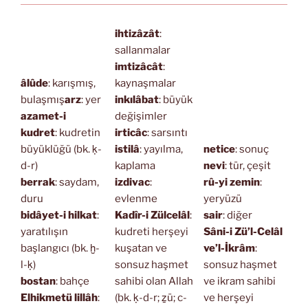
ihtizâzât
:
sallanmalar
imtizâcât
:
âlûde
: karışmış,
kaynaşmalar
bulaşmış
arz
: yer
inkılâbat
: büyük
azamet-i
değişimler
kudret
: kudretin
irticâc
: sarsıntı
büyüklüğü (bk. ḳ-
istilâ
: yayılma,
netice
: sonuç
d-r)
kaplama
nevi
: tür, çeşit
berrak
: saydam,
izdivac
:
rû-yi zemin
:
duru
evlenme
yeryüzü
bidâyet-i hilkat
:
Kadîr-i Zülcelâl
:
sair
: diğer
yaratılışın
kudreti herşeyi
Sâni-i Zü’l-Celâl
başlangıcı (bk. ḫ-
kuşatan ve
ve’l-İkrâm
:
l-ḳ)
sonsuz haşmet
sonsuz haşmet
bostan
: bahçe
sahibi olan Allah
ve ikram sahibi
Elhikmetü lillâh
:
(bk. ḳ-d-r; ẕü; c-
ve herşeyi