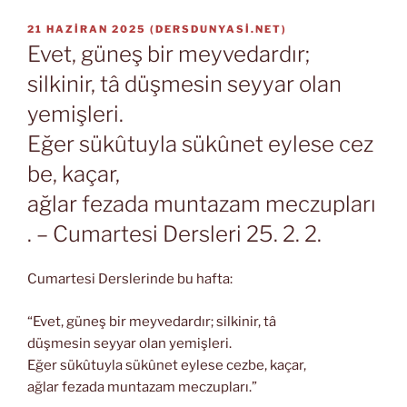
YAYIM
21 HAZIRAN 2025
(
DERSDUNYASI.NET
)
TARIHI
Evet, güneş bir meyvedardır;
silkinir, tâ düşmesin seyyar olan
yemişleri.
Eğer sükûtuyla sükûnet eylese cez
be, kaçar,
ağlar fezada muntazam meczupları
. – Cumartesi Dersleri 25. 2. 2.
Cumartesi Derslerinde bu hafta:
“Evet, güneş bir meyvedardır; silkinir, tâ
düşmesin seyyar olan yemişleri.
Eğer sükûtuyla sükûnet eylese cezbe, kaçar,
ağlar fezada muntazam meczupları.”