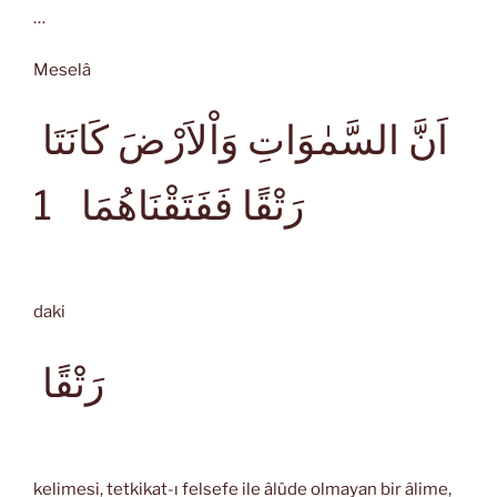
…
Meselâ
اَنَّ السَّمٰوَاتِ وَاْلاَرْضَ كَانَتَا
رَتْقًا فَفَتَقْنَاهُمَا
1
daki
رَتْقًا
kelimesi, tetkikat-ı felsefe ile âlûde olmayan bir âlime,