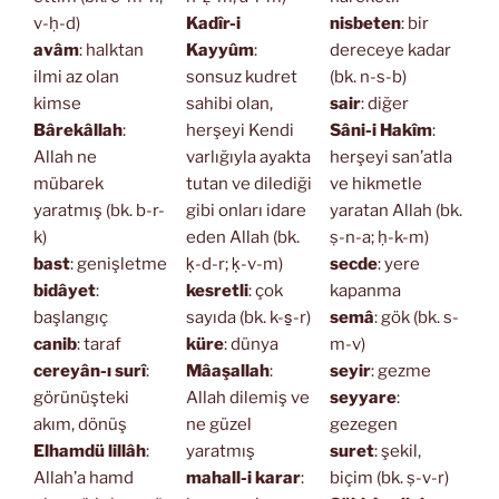
v-ḥ-d)
Kadîr-i
nisbeten
: bir
avâm
: halktan
Kayyûm
:
dereceye kadar
ilmi az olan
sonsuz kudret
(bk. n-s-b)
kimse
sahibi olan,
sair
: diğer
Bârekâllah
:
herşeyi Kendi
Sâni-i Hakîm
:
Allah ne
varlığıyla ayakta
herşeyi san’atla
mübarek
tutan ve dilediği
ve hikmetle
yaratmış (bk. b-r-
gibi onları idare
yaratan Allah (bk.
k)
eden Allah (bk.
ṣ-n-a; ḥ-k-m)
bast
: genişletme
ḳ-d-r; ḳ-v-m)
secde
: yere
bidâyet
:
kesretli
: çok
kapanma
başlangıç
sayıda (bk. k-s̱-r)
semâ
: gök (bk. s-
canib
: taraf
küre
: dünya
m-v)
cereyân-ı surî
:
Mâaşallah
:
seyir
: gezme
görünüşteki
Allah dilemiş ve
seyyare
:
akım, dönüş
ne güzel
gezegen
Elhamdü lillâh
:
yaratmış
suret
: şekil,
Allah’a hamd
mahall-i karar
:
biçim (bk. ṣ-v-r)