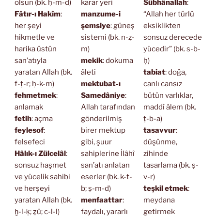
olsun (bk. ḥ-m-d)
karar yeri
Sübhânallah
:
Fâtır-ı Hakîm
:
manzume-i
“Allah her türlü
her şeyi
şemsiye
: güneş
eksiklikten
hikmetle ve
sistemi (bk. n-ẓ-
sonsuz derecede
harika üstün
m)
yücedir” (bk. s-b-
san’atıyla
mekik
: dokuma
ḥ)
yaratan Allah (bk.
âleti
tabiat
: doğa,
f-ṭ-r; ḥ-k-m)
mektubat-ı
canlı cansız
fehmetmek
:
Samedâniye
:
bütün varlıklar,
anlamak
Allah tarafından
maddî âlem (bk.
fetih
: açma
gönderilmiş
ṭ-b-a)
feylesof
:
birer mektup
tasavvur
:
felsefeci
gibi, şuur
düşünme,
Hâlık-ı Zülcelâl
:
sahiplerine İlâhî
zihinde
sonsuz haşmet
san’atı anlatan
tasarlama (bk. ṣ-
ve yücelik sahibi
eserler (bk. k-t-
v-r)
ve herşeyi
b; ṣ-m-d)
teşkil etmek
:
yaratan Allah (bk.
menfaattar
:
meydana
ḫ-l-ḳ; ẕü; c-l-l)
faydalı, yararlı
getirmek