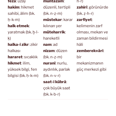
feza
: uzay
muntazam
:
h-r)
hakîm
: hikmet
düzenli, tertipli
zahirî
: görünürde
sahibi, âlim (bk.
(bk. n-ẓ-m)
(bk. ẓ-h-r)
ḥ-k-m)
müstekar
: karar
zarfiyet
:
halk etmek
:
kılınan yer
kelimenin zarf
yaratmak (bk. ḫ-l-
müteharrik
:
olması, mekan ve
ḳ)
hareketli
zaman bildirmesi
halka-i zikr
: zikir
nam
: ad
hâli
halkası
nizam
: düzen
zemberekvâri
:
hararet
: sıcaklık
(bk. n-ẓ-m)
bir
hikmet
: ilim,
nuranî
: nurlu,
mekanizmanın
yüksek bilgi, fen
aydınlık, parlak
güç merkezi gibi
bilgisi (bk. ḥ-k-m)
(bk. n-v-r)
saat-i kübrâ
:
çok büyük saat
(bk. k-b-r)