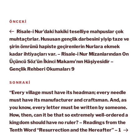
Yazı
Önceki
ÖNCEKI
gezinmesi
Yazı
Risale-i Nur’daki hakiki teselliye mahpuslar çok
muhtaçtırlar. Hususan gençlik darbesini yiyip taze ve
şirin ömrünü hapiste geçirenlerin Nurlara ekmek
kadar ihtiyaçları var. – Risale-i Nur Mizanlarından On
Üçüncü Söz’ün İkinci Makamı’nın Hâşiyesidir –
Gençlik Rehberi Okumaları 9
Sonraki
SONRAKI
Yazı
“Every village must have its headman; every needle
must have its manufacturer and craftsman. And, as
you know, every letter must be written by someone.
How, then, can it be that so extremely well-ordered a
kingdom should have no ruler? – Readings from the
Tenth Word “Resurrection and the Hereafter” – 1