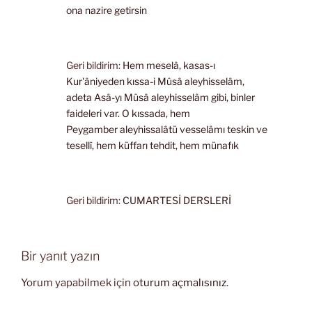
ona nazire getirsin
Geri bildirim:
Hem meselâ, kasas-ı
Kur'âniyeden kıssa-i Mûsâ aleyhisselâm,
adeta Asâ-yı Mûsâ aleyhisselâm gibi, binler
faideleri var. O kıssada, hem
Peygamber aleyhissalâtü vesselâmı teskin ve
tesellî, hem küffarı tehdit, hem münafık
Geri bildirim:
CUMARTESİ DERSLERİ
Bir yanıt yazın
Yorum yapabilmek için
oturum açmalısınız
.