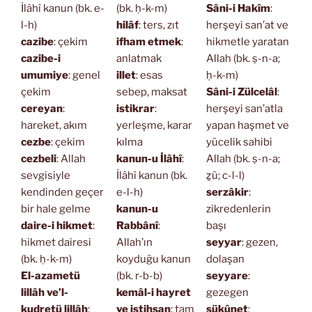
İlâhî kanun (bk. e-
(bk. ḥ-k-m)
Sâni-i Hakîm
:
l-h)
hilâf
: ters, zıt
herşeyi san’at ve
cazibe
: çekim
ifham etmek
:
hikmetle yaratan
cazibe-i
anlatmak
Allah (bk. ṣ-n-a;
umumiye
: genel
illet
: esas
ḥ-k-m)
çekim
sebep, maksat
Sâni-i Zülcelâl
:
cereyan
:
istikrar
:
herşeyi san’atla
hareket, akım
yerleşme, karar
yapan haşmet ve
cezbe
: çekim
kılma
yücelik sahibi
cezbeli
: Allah
kanun-u İlâhî
:
Allah (bk. ṣ-n-a;
sevgisiyle
İlâhî kanun (bk.
ẕü; c-l-l)
kendinden geçer
e-l-h)
serzâkir
:
bir hale gelme
kanun-u
zikredenlerin
daire-i hikmet
:
Rabbânî
:
başı
hikmet dairesi
Allah’ın
seyyar
: gezen,
(bk. ḥ-k-m)
koyduğu kanun
dolaşan
El-azametü
(bk. r-b-b)
seyyare
:
lillâh ve’l-
kemâl-i hayret
gezegen
kudretü lillâh
:
ve istihsan
: tam
sükûnet
: