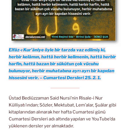
Elfâz-ı Kur’âniye öyle bir tarzda vaz edilmiş ki,
herbir kelâmın, hattâ herbir kelimenin, hattâ herbir
harfin, hattâ bazan bir sükûtun çok vücuhu
bulunuyor, herbir muhatabına ayrı ayrı bir kapıdan
hissesini verir. – Cumartesi Dersleri 25. 2. 1.
Üstad Bediüzzaman Said Nursi’nin Risale-i Nur
Külliyatı’ından; Sözler, Mektubat, Lem’alar, Şuâlar gibi
kitaplarından alınarak her hafta Cumartesi günü
Cumartesi Dersleri adı altında yapılan ve YouTube’da
yüklenen dersler yer almaktadır.