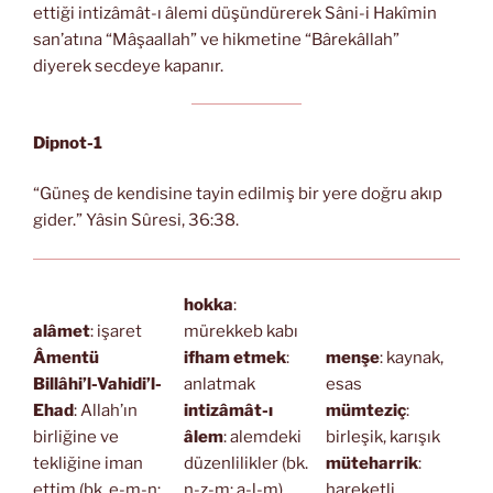
ettiği intizâmât-ı âlemi düşündürerek Sâni-i Hakîmin
san’atına “Mâşaallah” ve hikmetine “Bârekâllah”
diyerek secdeye kapanır.
Dipnot-1
“Güneş de kendisine tayin edilmiş bir yere doğru akıp
gider.” Yâsin Sûresi, 36:38.
hokka
:
alâmet
: işaret
mürekkeb kabı
Âmentü
ifham etmek
:
menşe
: kaynak,
Billâhi’l-Vahidi’l-
anlatmak
esas
Ehad
: Allah’ın
intizâmât-ı
mümteziç
:
birliğine ve
âlem
: alemdeki
birleşik, karışık
tekliğine iman
düzenlilikler (bk.
müteharrik
:
ettim (bk. e-m-n;
n-ẓ-m; a-l-m)
hareketli