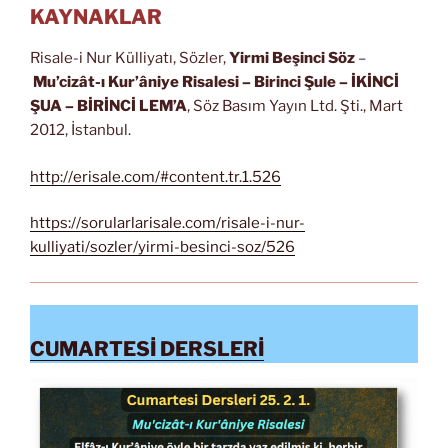
KAYNAKLAR
Risale-i Nur Külliyatı, Sözler,
Yirmi Beşinci Söz
–
Mu’cizât-ı Kur’âniye Risalesi
– Birinci Şule – İKİNCİ
ŞUA
– BİRİNCİ LEM’A
, Söz Basım Yayın Ltd. Şti., Mart
2012, İstanbul.
http://erisale.com/#content.tr.1.526
https://sorularlarisale.com/risale-i-nur-
kulliyati/sozler/yirmi-besinci-soz/526
CUMARTESİ DERSLERİ