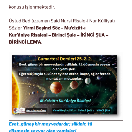
konusu işlenmektedir.
Üstad Bediüzzaman Said Nursi Risale-i Nur Külliyatı
Sözler
Yirmi Beşinci Söz
–
Mu’cizât-ı
Kur’âniye Risalesi
– Birinci Şule – İKİNCİ ŞUA
–
BİRİNCİ LEM’A
.
Evet, güneş bir meyvedardır; silkinir, tâ
düşmesin seyyar olan yemişleri.