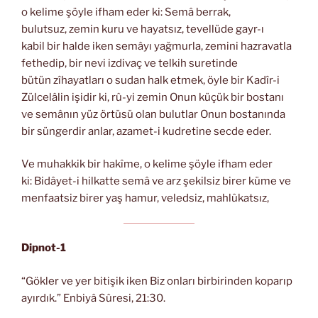
o kelime şöyle ifham eder ki: Semâ berrak,
bulutsuz, zemin kuru ve hayatsız, tevellüde gayr-ı
kabil bir halde iken semâyı yağmurla, zemini hazravatla
fethedip, bir nevi izdivaç ve telkih suretinde
bütün zîhayatları o sudan halk etmek, öyle bir Kadîr-i
Zülcelâlin işidir ki, rû-yi zemin Onun küçük bir bostanı
ve semânın yüz örtüsü olan bulutlar Onun bostanında
bir süngerdir anlar, azamet-i kudretine secde eder.
Ve muhakkik bir hakîme, o kelime şöyle ifham eder
ki: Bidâyet-i hilkatte semâ ve arz şekilsiz birer küme ve
menfaatsiz birer yaş hamur, veledsiz, mahlûkatsız,
Dipnot-1
“Gökler ve yer bitişik iken Biz onları birbirinden koparıp
ayırdık.” Enbiyâ Sûresi, 21:30.