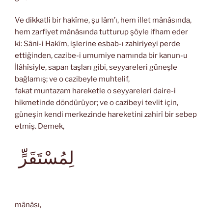
Ve dikkatli bir hakîme, şu lâm’ı, hem illet mânâsında,
hem zarfiyet mânâsında tutturup şöyle ifham eder
ki: Sâni-i Hakîm, işlerine esbab-ı zahiriyeyi perde
ettiğinden, cazibe-i umumiye namında bir kanun-u
İlâhîsiyle, sapan taşları gibi, seyyareleri güneşle
bağlamış; ve o cazibeyle muhtelif,
fakat muntazam hareketle o seyyareleri daire-i
hikmetinde döndürüyor; ve o cazibeyi tevlit için,
güneşin kendi merkezinde hareketini zahirî bir sebep
etmiş. Demek,
لِمُسْتَقَرٍّ
mânâsı,