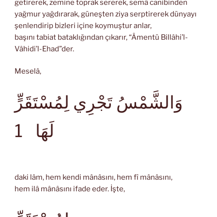
getirerek, zemine toprak sererek, semâ canibinden
yağmur yağdırarak, güneşten ziya serptirerek dünyayı
şenlendirip bizleri içine koymuştur anlar,
başını tabiat bataklığından çıkarır, “Âmentü Billâhi’l-
Vâhidi’l-Ehad”der.
Meselâ,
وَالشَّمْسُ تَجْرِي لِمُسْتَقَرٍّ
لَهَا
1
daki lâm, hem kendi mânâsını, hem fî mânâsını,
hem ilâ mânâsını ifade eder. İşte,