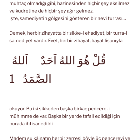
muhtaç olmadığı gibi, hazinesinden hiçbir şey eksilmez
ve kudretine de hiçbir şey ağır gelmez.
İşte, samediyetin gölgesini gösteren bir nevi turrası…
Demek, herbir zîhayatta bir sikke-i ehadiyet, bir turra-i
samediyet vardır. Evet, herbir zîhayat, hayat lisanıyla
قُلْ هُوَ اللهُ اَحَدٌ اَللهُ
الصَّمَدُ
1
okuyor. Bu iki sikkeden başka birkaç pencere-i
mühimme de var. Başka bir yerde tafsil edildiği için
burada ihtisar edildi.
Madem şu kâinatın herbir zerresi böyle üç pencereyi ve