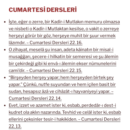
CUMARTESİ DERSLERİ
İşte, eğer o zerre, bir Kadîr-i Mutlakın memuru olmazsa
ve nisbeti o Kadîr-i Mutlaktan kesilse, o vakit o zerreye
herşeyi görür bir göz, herşeye muhit bir şuur vermek
lâzımdır. – Cumartesi Dersleri 22. 16.
O zîhayat, meselâ şu insan, adeta kâinatın bir misal-i
musağğarı, şecere-i hilkatin bir semeresi ve şu âlemin
bir çekirdeği gibi ki envâ-ı âlemin ekser nümunelerini
cami’dir. – Cumartesi Dersleri 22. 15.
“Birşeyden herşey yapar; hem herşeyden birtek şey
yapar.” Çünkü, nutfe suyundan ve hem içilen basit bir
sudan, hesapsız âzâ ve cihâzât-ı hayvaniyeyi yapar. –
Cumartesi Dersleri 22. 14.
Evet, izzet ve azamet ister ki, esbab, perdedâr-ı dest-i
kudret ola aklın nazarında. Tevhid ve celâl ister ki, esbab
ellerini çeksinler tesir-i hakikîden. – Cumartesi Dersleri
22. 13.