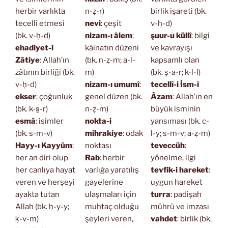
herbir varlıkta
n-ẓ-r)
birlik işareti (bk.
tecellî etmesi
nevi
: çeşit
v-ḥ-d)
(bk. v-ḥ-d)
nizam-ı âlem
:
şuur-u küllî
: bilgi
ehadiyet-i
kâinatın düzeni
ve kavrayışı
Zâtiye
: Allah’ın
(bk. n-ẓ-m; a-l-
kapsamlı olan
zâtının birliği (bk.
m)
(bk. ş-a-r; k-l-l)
v-ḥ-d)
nizam-ı umumî
:
tecellî-i İsm-i
ekser
: çoğunluk
genel düzen (bk.
Âzam
: Allah’ın en
(bk. k-s̱-r)
n-ẓ-m)
büyük isminin
esmâ
: isimler
nokta-i
yansıması (bk. c-
(bk. s-m-v)
mihrakiye
: odak
l-y; s-m-v; a-ẓ-m)
Hayy-ı Kayyûm
:
noktası
teveccüh
:
her an diri olup
Rab
: herbir
yönelme, ilgi
her canlıya hayat
varlığa yaratılış
tevfik-i hareket
:
veren ve herşeyi
gayelerine
uygun hareket
ayakta tutan
ulaşmaları için
turra
: padişah
Allah (bk. ḥ-y-y;
muhtaç olduğu
mührü ve imzası
ḳ-v-m)
şeyleri veren,
vahdet
: birlik (bk.