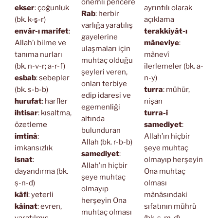
önemli pencere
ekser
: çoğunluk
ayrıntılı olarak
Rab
: herbir
(bk. k-s̱-r)
açıklama
varlığa yaratılış
envâr-ı marifet
:
terakkiyât-ı
gayelerine
Allah’ı bilme ve
mâneviye
:
ulaşmaları için
tanıma nurları
mânevî
muhtaç olduğu
(bk. n-v-r; a-r-f)
ilerlemeler (bk. a-
şeyleri veren,
esbab
: sebepler
n-y)
onları terbiye
(bk. s-b-b)
turra
: mühür,
edip idaresi ve
hurufat
: harfler
nişan
egemenliği
ihtisar
: kısaltma,
turra-i
altında
özetleme
samediyet
:
bulunduran
imtinâ
:
Allah’ın hiçbir
Allah (bk. r-b-b)
imkansızlık
şeye muhtaç
samediyet
:
isnat
:
olmayıp herşeyin
Allah’ın hiçbir
dayandırma (bk.
Ona muhtaç
şeye muhtaç
ṣ-n-d)
olması
olmayıp
kâfi
: yeterli
mânâsındaki
herşeyin Ona
kâinat
: evren,
sıfatının mührü
muhtaç olması