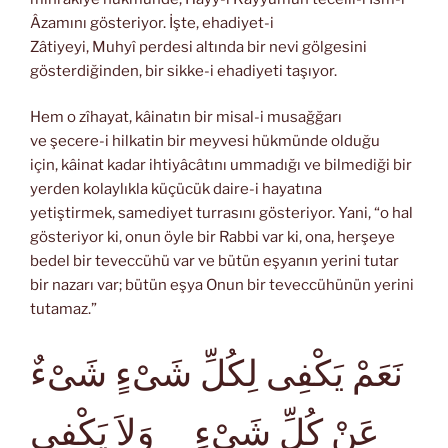
Âzamını gösteriyor. İşte, ehadiyet-i
Zâtiyeyi, Muhyî perdesi altında bir nevi gölgesini
gösterdiğinden, bir sikke-i ehadiyeti taşıyor.
Hem o zîhayat, kâinatın bir misal-i musağğarı
ve şecere-i hilkatin bir meyvesi hükmünde olduğu
için, kâinat kadar ihtiyâcâtını ummadığı ve bilmediği bir
yerden kolaylıkla küçücük daire-i hayatına
yetiştirmek, samediyet turrasını gösteriyor. Yani, “o hal
gösteriyor ki, onun öyle bir Rabbi var ki, ona, herşeye
bedel bir teveccühü var ve bütün eşyanın yerini tutar
bir nazarı var; bütün eşya Onun bir teveccühünün yerini
tutamaz.”
نَعَمْ يَكْفِى لِكُلِّ شَىْءٍ شَىْءٌ
عَنْ كُلِّ شَىْءٍ وَلاَ يَكْفِى