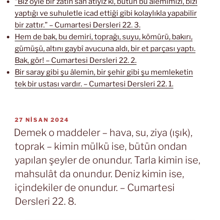
“Biz öyle bir zâtın san’atıyız ki, bütün bu âlemimizi, bizi
yaptığı ve suhuletle icad ettiği gibi kolaylıkla yapabilir
bir zattır.” – Cumartesi Dersleri 22. 3.
Hem de bak, bu demiri, toprağı, suyu, kömürü, bakırı,
gümüşü, altını gaybî avucuna aldı, bir et parçası yaptı.
Bak, gör! – Cumartesi Dersleri 22. 2.
Bir saray gibi şu âlemin, bir şehir gibi şu memleketin
tek bir ustası vardır. – Cumartesi Dersleri 22. 1.
YAYIM
27 NISAN 2024
TARIHI
Demek o maddeler – hava, su, ziya (ışık),
toprak – kimin mülkü ise, bütün ondan
yapılan şeyler de onundur. Tarla kimin ise,
mahsulât da onundur. Deniz kimin ise,
içindekiler de onundur. – Cumartesi
Dersleri 22. 8.