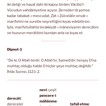
iki deliği ve hayat dahi iki kapıyı birden Vâcibü’l-
Vücudun vahdâniyetine açıyor. Zerreden tâ şemse
kadar tabakat-ı mevcudat, Zât-ı Zülcelâlin envâr-ı
marifetini ne suretle neşrettiğini kıyas edebilirsin.
İşte, marifetullahta terakkiyât-ı mâneviyenin derecâtını
ve huzurun merâtibini bundan anla ve kıyas et.
Dipnot-1
“De ki: O Allah birdir. O Allah’tır, Samed’dir; herşey O’na
muhtaç olduğu halde O hiçbir şeye muhtaç değildir.”
İhlâs Suresi, 112:1-2.
nevi
: çeşit
pencere-i
derecât
:
mühimme
:
dereceler
tafsil etme
: