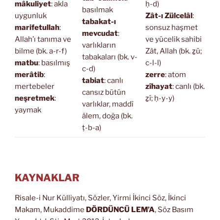
mâkuliyet
: akla
ḥ-d)
basılmak
uygunluk
Zât-ı Zülcelâl
:
tabakat-ı
marifetullah
:
sonsuz haşmet
mevcudat
:
Allah’ı tanıma ve
ve yücelik sahibi
varlıkların
bilme (bk. a-r-f)
Zât, Allah (bk. ẕü;
tabakaları (bk. v-
matbu
: basılmış
c-l-l)
c-d)
merâtib
:
zerre
: atom
tabiat
: canlı
mertebeler
zîhayat
: canlı (bk.
cansız bütün
neşretmek
:
ẕî; ḥ-y-y)
varlıklar, maddî
yaymak
âlem, doğa (bk.
ṭ-b-a)
KAYNAKLAR
Risale-i Nur Külliyatı, Sözler, Yirmi İkinci Söz, İkinci
Makam, Mukaddime
DÖRDÜNCÜ LEM’A
, Söz Basım