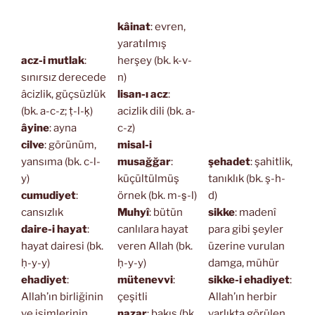
kâinat
: evren,
yaratılmış
acz-i mutlak
:
herşey (bk. k-v-
sınırsız derecede
n)
âcizlik, güçsüzlük
lisan-ı acz
:
(bk. a-c-z; ṭ-l-ḳ)
acizlik dili (bk. a-
âyine
: ayna
c-z)
cilve
: görünüm,
misal-i
yansıma (bk. c-l-
musağğar
:
şehadet
: şahitlik,
y)
küçültülmüş
tanıklık (bk. ş-h-
cumudiyet
:
örnek (bk. m-s̱-l)
d)
cansızlık
Muhyî
: bütün
sikke
: madenî
daire-i hayat
:
canlılara hayat
para gibi şeyler
hayat dairesi (bk.
veren Allah (bk.
üzerine vurulan
ḥ-y-y)
ḥ-y-y)
damga, mühür
ehadiyet
:
mütenevvi
:
sikke-i ehadiyet
:
Allah’ın birliğinin
çeşitli
Allah’ın herbir
ve isimlerinin
nazar
: bakış (bk.
varlıkta görülen