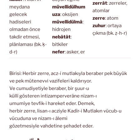
zerrât
: zerreler,
meydana
müvellidülhum
atomlar
gelecek
uza
: oksijen
zerre
: atom
hadiseleri
müvellidülmâ
:
zuhur
: ortaya
olmadan önce
hidrojen
çıkma (bk. ẓ-h-r)
takdir etmesi,
nebâtât
:
plânlaması (bk. ḳ-
bitkiler
d-r)
nefer
: asker, er
Birisi: Herbir zerre, acz-i mutlakıyla beraber pek büyük
ve pek mütenevvi vazifeleri kaldırıyor.
Ve cumudiyetiyle beraber, bir şuur-u
küllî gösteren intizamperverâne nizam-ı
umumîye tevfik-i hareket eder. Demek,
herbir zerre, lisan-ı acziyle Kadîr-i Mutlakın vücub-u
vücuduna ve nizam-ı âlemi
gözetmesiyle vahdetine şehadet eder.