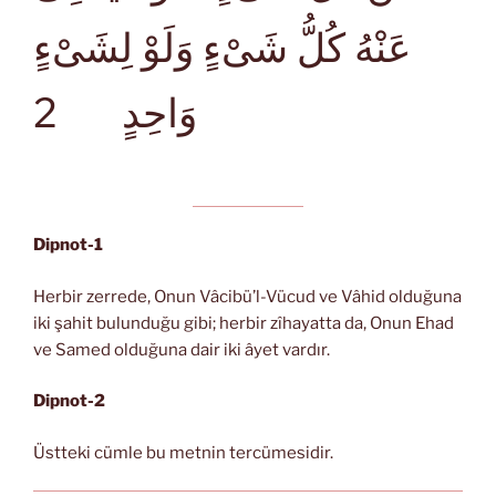
عَنْهُ كُلُّ شَىْءٍ وَلَوْ لِشَىْءٍ
2
وَاحِدٍ
Dipnot-1
Herbir zerrede, Onun Vâcibü’l-Vücud ve Vâhid olduğuna
iki şahit bulunduğu gibi; herbir zîhayatta da, Onun Ehad
ve Samed olduğuna dair iki âyet vardır.
Dipnot-2
Üstteki cümle bu metnin tercümesidir.