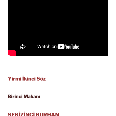
Yirmi İkinci Söz
Birinci Makam
SEKİZİNCİ BURHAN