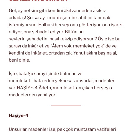
Gel, ey nefsim gibi kendini âkıl zanneden akılsız
arkadaş! Şu saray-ı muhteşemin sahibini tanımak
istemiyorsun. Halbuki herşey onu gösteriyor, ona işaret
ediyor, ona şehadet ediyor. Bütün bu
şeylerin şehadetini nasıl tekzip ediyorsun? Öyle ise bu
sarayı da inkâr et ve “Âlem yok, memleket yok” de ve
kendini de inkâr et, ortadan çık. Yahut aklını başına al,
beni dinle.
İşte, bak: Şu saray içinde bulunan ve
memleketi ihata eden yeknesak unsurlar, madenler
var. HAŞİYE-4 Âdeta, memleketten çıkan herşey o
maddelerden yapılıyor.
Haşiye-4
Unsurlar, madenler ise, pek çok muntazam vazifeleri