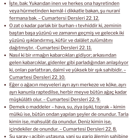
İşte, bak: Yukarıdan inen ve herkes ona hayretinden
veya hürmetinden kemâl-i dikkatle bakan, şu nuranî
fermana bak. – Cumartersi Dersleri 22. 12.
O zat o kadar parlak bir burhan-ı tevhiddir ki, zeminin
baştan başa yüzünü ve zamanın geçmiş ve gelecek iki
yüzünü ışıklandırmış, küfür ve dalâlet zulümâtını
dağıtmıştır. -Cumartesi Dersleri 22. 11.
Nasıl ki bir ırmağın kabarcıkları gidiyor; arkasından
gelen kabarcıklar, gidenler gibi parladığından anlaşılıyor
ki, onları parlattıran, daimî ve yüksek bir ışık sahibidir. –
Cumartesi Dersleri 22. 10.
Eğer o ağacın meyveleri ayrı ayrı merkeze ve köke, ayrı
ayrı kanunla raptedilse, herbir meyve bütün ağaç kadar
müşkülâtlı olur. – Cumartesi Dersleri 22. 9.
Demek o maddeler – hava, su, ziya (ışık), toprak – kimin
mülkü ise, bütün ondan yapılan şeyler de onundur. Tarla
kimin ise, mahsulât da onundur. Deniz kimin ise,
içindekiler de onundur. – Cumartesi Dersleri 22. 8.
Şu saray-ı acibin ustasına, yani şu garip âlemin sahibine