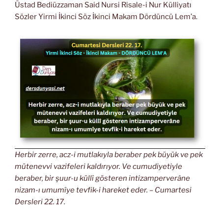
Üstad Bediüzzaman Said Nursi Risale-i Nur Külliyatı
Sözler Yirmi İkinci Söz İkinci Makam Dördüncü Lem’a.
Herbir zerre, acz-i mutlakıyla beraber pek büyük ve pek
mütenevvi vazifeleri kaldırıyor. Ve cumudiyetiyle
beraber, bir şuur-u küllî gösteren intizamperverâne
nizam-ı umumîye tevfik-i hareket eder. – Cumartesi
Dersleri 22. 17.