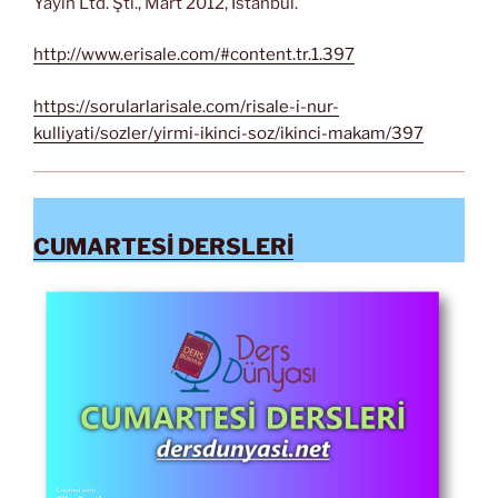
Yayın Ltd. Şti., Mart 2012, İstanbul.
http://www.erisale.com/#content.tr.1.397
https://sorularlarisale.com/risale-i-nur-
kulliyati/sozler/yirmi-ikinci-soz/ikinci-makam/397
CUMARTESİ DERSLERİ