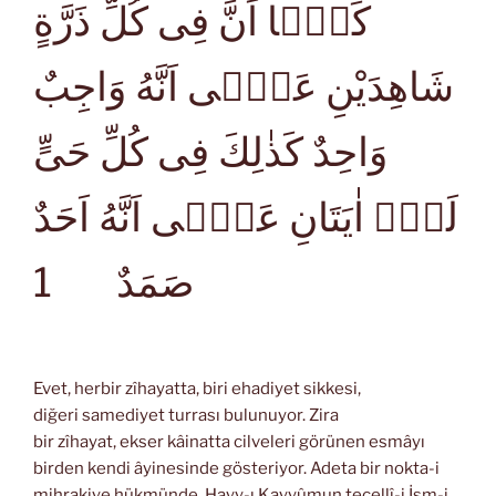
كَمَۤا اَنَّ فِى كُلِّ ذَرَّةٍ
شَاهِدَيْنِ عَلٰۤى اَنَّهُ وَاجِبٌ
وَاحِدٌ كَذٰلِكَ فِى كُلِّ حَىٍّ
لَهُۤ اٰيَتَانِ عَلٰۤى اَنَّهُ اَحَدٌ
1
صَمَدٌ
Evet, herbir zîhayatta, biri ehadiyet sikkesi,
diğeri samediyet turrası bulunuyor. Zira
bir zîhayat, ekser kâinatta cilveleri görünen esmâyı
birden kendi âyinesinde gösteriyor. Adeta bir nokta-i
mihrakiye hükmünde, Hayy-ı Kayyûmun tecellî-i İsm-i