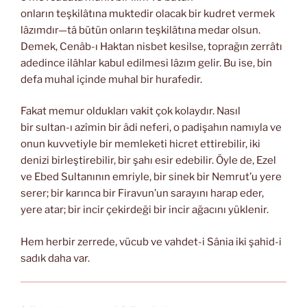
onların teşkilâtına muktedir olacak bir kudret vermek
lâzımdır—tâ bütün onların teşkilâtına medar olsun.
Demek, Cenâb-ı Haktan nisbet kesilse, toprağın zerrâtı
adedince ilâhlar kabul edilmesi lâzım gelir. Bu ise, bin
defa muhal içinde muhal bir hurafedir.
Fakat memur oldukları vakit çok kolaydır. Nasıl
bir sultan-ı azîmin bir âdi neferi, o padişahın namıyla ve
onun kuvvetiyle bir memleketi hicret ettirebilir, iki
denizi birleştirebilir, bir şahı esir edebilir. Öyle de, Ezel
ve Ebed Sultanının emriyle, bir sinek bir Nemrut’u yere
serer; bir karınca bir Firavun’un sarayını harap eder,
yere atar; bir incir çekirdeği bir incir ağacını yüklenir.
Hem herbir zerrede, vücub ve vahdet-i Sânia iki şahid-i
sadık daha var.