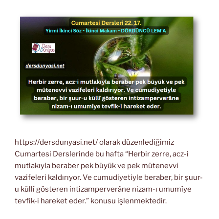
https://dersdunyasi.net/ olarak düzenlediğimiz
Cumartesi Derslerinde bu hafta “Herbir zerre, acz-i
mutlakıyla beraber pek büyük ve pek mütenevvi
vazifeleri kaldırıyor. Ve cumudiyetiyle beraber, bir şuur-
u küllî gösteren intizamperverâne nizam-ı umumîye
tevfik-i hareket eder.” konusu işlenmektedir.