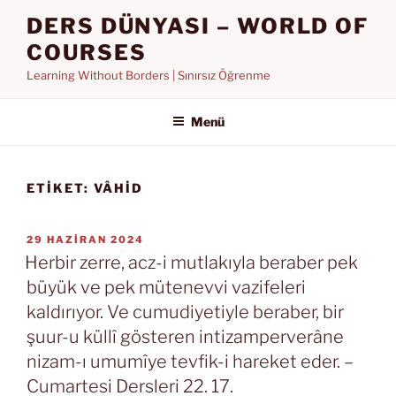
İçeriğe
DERS DÜNYASI – WORLD OF
geç
COURSES
Learning Without Borders | Sınırsız Öğrenme
Menü
ETIKET:
VÂHID
YAYIM
29 HAZIRAN 2024
TARIHI
Herbir zerre, acz-i mutlakıyla beraber pek
büyük ve pek mütenevvi vazifeleri
kaldırıyor. Ve cumudiyetiyle beraber, bir
şuur-u küllî gösteren intizamperverâne
nizam-ı umumîye tevfik-i hareket eder. –
Cumartesi Dersleri 22. 17.