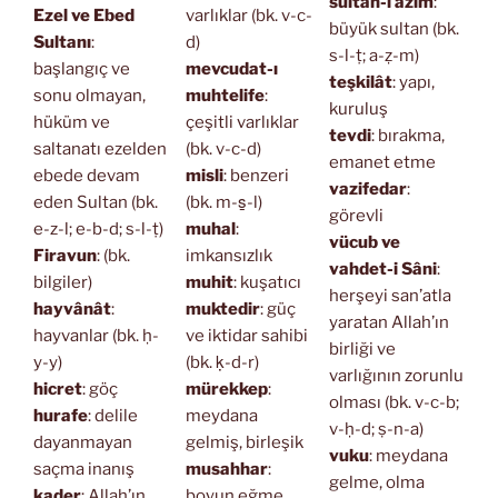
sultan-ı azîm
:
Ezel ve Ebed
varlıklar (bk. v-c-
büyük sultan (bk.
Sultanı
:
d)
s-l-ṭ; a-ẓ-m)
başlangıç ve
mevcudat-ı
teşkilât
: yapı,
sonu olmayan,
muhtelife
:
kuruluş
hüküm ve
çeşitli varlıklar
tevdi
: bırakma,
saltanatı ezelden
(bk. v-c-d)
emanet etme
ebede devam
misli
: benzeri
vazifedar
:
eden Sultan (bk.
(bk. m-s̱-l)
görevli
e-z-l; e-b-d; s-l-ṭ)
muhal
:
vücub ve
Firavun
: (bk.
imkansızlık
vahdet-i Sâni
:
bilgiler)
muhit
: kuşatıcı
herşeyi san’atla
hayvânât
:
muktedir
: güç
yaratan Allah’ın
hayvanlar (bk. ḥ-
ve iktidar sahibi
birliği ve
y-y)
(bk. ḳ-d-r)
varlığının zorunlu
hicret
: göç
mürekkep
:
olması (bk. v-c-b;
hurafe
: delile
meydana
v-ḥ-d; ṣ-n-a)
dayanmayan
gelmiş, birleşik
vuku
: meydana
saçma inanış
musahhar
:
gelme, olma
kader
: Allah’ın
boyun eğme