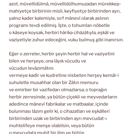
azot, müvellidülmâ, müvellidülhumuzadan mürekkep-
mahiyetçe birbirinin misli, keyfiyetçe birbirinden ayrı,
yalnız kader kalemiyle, sırf mânevî olarak aslının
programı tevdi edilmiş. İşte, o tohumları nöbetle
o kâseye koysak, herbiri hârika cihâzâtıyla, eşkâl ve
vaziyetiyle zuhur edeceğini, vuku bulmuş gibi inanırsın.
Eğer o zerreler, herbir şeyin herbir hal ve vaziyetini
bilen ve herşeye, ona lâyık vücudu ve
vücudun levâzımâtını
vermeye kadîr ve kudretine nisbeten herşey kemâl-i
suhuletle musahhar olan bir Zâtın memuru
ve emirber bir vazifedarı olmazlarsa; o toprağın
herbir zerresinde, ya bütün çiçekli ve meyvedarların
adedince mânevî fabrikalar ve matbaalar, içinde
bulunması lâzım gelir ki, o cihazatları ve eşkâlleri
birbirinden uzak ve birbirinden ayrı mevcudat-ı
muhtelifeye menşe olabilsin, veya bütün
o mevcudata muhit bir ilim ve bütün