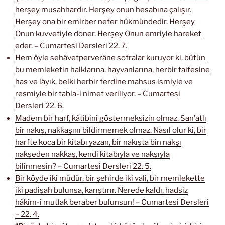
herşey musahhardır. Herşey onun hesabına çalışır.
Herşey ona bir emirber nefer hükmündedir. Herşey
Onun kuvvetiyle döner. Herşey Onun emriyle hareket
eder. – Cumartesi Dersleri 22. 7.
Hem öyle sehâvetperverâne sofralar kuruyor ki, bütün
bu memleketin halklarına, hayvanlarına, herbir taifesine
has ve lâyık, belki herbir ferdine mahsus ismiyle ve
resmiyle bir tabla-i nimet veriliyor. – Cumartesi
Dersleri 22. 6.
Madem bir harf, kâtibini göstermeksizin olmaz. San’atlı
bir nakış, nakkaşını bildirmemek olmaz. Nasıl olur ki, bir
harfte koca bir kitabı yazan, bir nakışta bin nakşı
nakşeden nakkaş, kendi kitabıyla ve nakşıyla
bilinmesin? – Cumartesi Dersleri 22. 5.
Bir köyde iki müdür, bir şehirde iki vali, bir memlekette
iki padişah bulunsa, karıştırır. Nerede kaldı, hadsiz
hâkim-i mutlak beraber bulunsun! – Cumartesi Dersleri
– 22. 4.