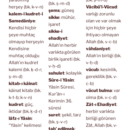
yaratılmış
(bk. ṣ-m-d)
(bk. ṣ-m-d)
herşey (bk. k-v-n)
Vâcibü’l-Vücud
:
şems
: güneş
kalem-i kudret-i
varlığı zorunlu
sikke
: mühür,
Samedâniye
:
olan ve var olmak
işaret
Kendisi hiçbir
için hiçbir şeye
sikke-i
şeye muhtaç
ihtiyacı olmayan
ehadiyet
:
olmayıp herşeyin
Allah (bk. v-c-b)
Allah’ın herbir
Kendisine
vâhdaniyet
:
varlıkta görülen
muhtaç olduğu
Allah’ın birliği (bk.
birlik işareti (bk.
Allah’ın kudret
v-ḥ-d)
v-ḥ-d)
kalemi (bk. ḳ-d-r;
vücub
: kesinlik,
suhulet
: kolaylık
ṣ-m-d)
gereklilik (bk. v-
Sûre-i Yâsin
:
kitab-ı kâinat
:
c-b)
Yâsin Sûresi,
kâinat kitabı (bk.
vücut bulma
: var
Kur’ân-ı
k-t-b; k-v-n)
olma (bk. v-c-d)
Kerimin 36.
kudret
: güç,
Zât-ı Ehadiyet
:
sûresi
iktidar (bk. ḳ-d-r)
herbir varlıkta
suret
: şekil, tarz
lâfz-ı Yâsin
:
birliği görünen
(bk. ṣ-v-r)
“Yâsin” kelimesi
Zât, Allah (bk. v-
tab’ edilmek
: