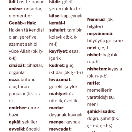
âdi
: basit, sıradan
kâdir
: gücü
anâsır
: unsurlar,
yeten (bk. ḳ-d-r)
elementler
kâse
: kap, çanak
Nemrud
: (bk.
Cenâb-ı Hak
:
kemâl-i
bilgiler)
Hakkın tâ kendisi
suhulet
: tam bir
neşvünemâ
:
olan, şeref ve
kolaylık (bk. k-
büyüyüp gelişme
azamet sahibi
m-l)
nevi
: çeşit
yüce Allah (bk. ḥ-
keyfiyet
: esas,
nisbet
: bağ (bk.
ḳ-ḳ)
içerik
n-s-b)
cihâzât
: cihazlar,
kudret
: güç,
nisbeten
: kıyasla
organlar
iktidar (bk. ḳ-d-r)
(bk. n-s-b)
ecza
: bütünü
levâzımât
:
nutfe
:
oluşturan
gerekli şeyler
memelilerin
parçalar (bk. c-z-
mahiyet
: öz
yaratıldığı su,
e)
nitelik, özellik
meni
emirber
: emre
medar
:
şahid-i sadık
:
hazır
dayanak, kaynak
doğru şahit (bk.
eşkâl
: şekiller
menşe
: kaynak
ş-h-d; ṣ-d-ḳ)
evvelki
: önceki
mevcudat
: