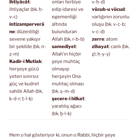
ihtiyâcât
:
onları terbiye
v-ḥ-d)
ihtiyaçlar (bk. ḥ-
edip idaresi ve
vücub-u vücud
:
v-c)
egemenliği
varlığının zorunlu
intizamperverâ
altında
oluşu (bk. v-c-b;
ne
: düzenliliği
bulunduran
v-c-d)
sevene yakışır
Allah (bk. r-b-b)
zerre
: atom
bir şekilde (bk. n-
samediyet
:
zîhayat
: canlı (bk.
ẓ-m)
Allah’ın hiçbir
ẕî; ḥ-y-y)
Kadir-i Mutlak
:
şeye muhtaç
herşeye gücü
olmayıp
yeten sınırsız
herşeyin Ona
güç ve kudret
muhtaç olması
sahibi Allah (bk.
(bk. ṣ-m-d)
ḳ-d-r; ṭ-l-ḳ)
şecere-i hilkat
:
yaratılış ağacı
(bk. ḫ-l-ḳ)
Hem o hal gösteriyor ki, onun o Rabbi, hiçbir şeye