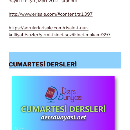
Yayın Ltd. Şti., Mart 2012, İstanbul.
http://www.erisale.com/#content.tr.1.397
https://sorularlarisale.com/risale-i-nur-
kulliyati/sozler/yirmi-ikinci-soz/ikinci-makam/397
CUMARTESİ DERSLERİ