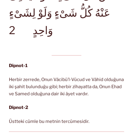
عَنْهُ كُلُّ شَىْءٍ وَلَوْ لِشَىْءٍ
2
وَاحِدٍ
Dipnot-1
Herbir zerrede, Onun Vâcibü’l-Vücud ve Vâhid olduğuna
iki şahit bulunduğu gibi; herbir zîhayatta da, Onun Ehad
ve Samed olduğuna dair iki âyet vardır.
Dipnot-2
Üstteki cümle bu metnin tercümesidir.