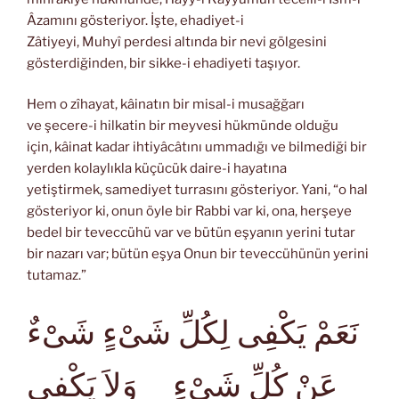
Âzamını gösteriyor. İşte, ehadiyet-i
Zâtiyeyi, Muhyî perdesi altında bir nevi gölgesini
gösterdiğinden, bir sikke-i ehadiyeti taşıyor.
Hem o zîhayat, kâinatın bir misal-i musağğarı
ve şecere-i hilkatin bir meyvesi hükmünde olduğu
için, kâinat kadar ihtiyâcâtını ummadığı ve bilmediği bir
yerden kolaylıkla küçücük daire-i hayatına
yetiştirmek, samediyet turrasını gösteriyor. Yani, “o hal
gösteriyor ki, onun öyle bir Rabbi var ki, ona, herşeye
bedel bir teveccühü var ve bütün eşyanın yerini tutar
bir nazarı var; bütün eşya Onun bir teveccühünün yerini
tutamaz.”
نَعَمْ يَكْفِى لِكُلِّ شَىْءٍ شَىْءٌ
عَنْ كُلِّ شَىْءٍ وَلاَ يَكْفِى