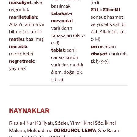
mâkuliyet
: akla
ḥ-d)
basılmak
uygunluk
Zât-ı Zülcelâl
:
tabakat-ı
marifetullah
:
sonsuz haşmet
mevcudat
:
Allah’ı tanıma ve
ve yücelik sahibi
varlıkların
bilme (bk. a-r-f)
Zât, Allah (bk. ẕü;
tabakaları (bk. v-
matbu
: basılmış
c-l-l)
c-d)
merâtib
:
zerre
: atom
tabiat
: canlı
mertebeler
zîhayat
: canlı (bk.
cansız bütün
neşretmek
:
ẕî; ḥ-y-y)
varlıklar, maddî
yaymak
âlem, doğa (bk.
ṭ-b-a)
KAYNAKLAR
Risale-i Nur Külliyatı, Sözler, Yirmi İkinci Söz, İkinci
Makam, Mukaddime
DÖRDÜNCÜ LEM’A
, Söz Basım