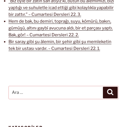
“Biz öyle bir zâtın san’atıyız ki, bütün bu âlemimizi, bizi
yaptığı ve suhuletle icad ettiği gibi kolaylıkla yapabilir
bir zattır.” – Cumartesi Dersleri 22. 3.
Hem de bak, bu demiri, toprağı, suyu, kömürü, bakırı,
gümüşü, altını gaybî avucuna aldı, bir et parçası yaptı.
Bak, gör! – Cumartesi Dersleri 22. 2.
Bir saray gibi şu âlemin, bir şehir gibi şu memleketin
tek bir ustası vardır. – Cumartesi Dersleri 22. 1.
Ara:
Ara