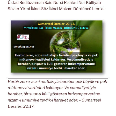
Üstad Bediüzzaman Said Nursi Risale-i Nur Külliyatı
Sözler Yirmi İkinci Söz İkinci Makam Dördüncü Lem’a.
Herbir zerre, acz-i mutlakıyla beraber pek büyük ve pek
mütenevvi vazifeleri kaldırıyor. Ve cumudiyetiyle
beraber, bir şuur-u küllî gösteren intizamperverâne
nizam-ı umumîye tevfik-i hareket eder. – Cumartesi
Dersleri 22. 17.