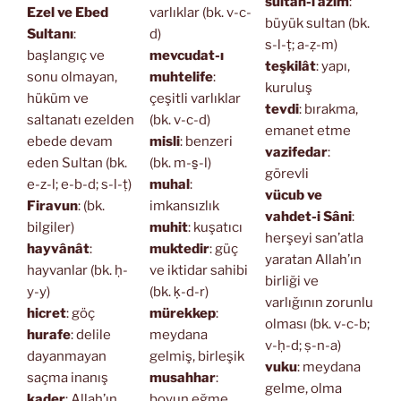
sultan-ı azîm
:
Ezel ve Ebed
varlıklar (bk. v-c-
büyük sultan (bk.
Sultanı
:
d)
s-l-ṭ; a-ẓ-m)
başlangıç ve
mevcudat-ı
teşkilât
: yapı,
sonu olmayan,
muhtelife
:
kuruluş
hüküm ve
çeşitli varlıklar
tevdi
: bırakma,
saltanatı ezelden
(bk. v-c-d)
emanet etme
ebede devam
misli
: benzeri
vazifedar
:
eden Sultan (bk.
(bk. m-s̱-l)
görevli
e-z-l; e-b-d; s-l-ṭ)
muhal
:
vücub ve
Firavun
: (bk.
imkansızlık
vahdet-i Sâni
:
bilgiler)
muhit
: kuşatıcı
herşeyi san’atla
hayvânât
:
muktedir
: güç
yaratan Allah’ın
hayvanlar (bk. ḥ-
ve iktidar sahibi
birliği ve
y-y)
(bk. ḳ-d-r)
varlığının zorunlu
hicret
: göç
mürekkep
:
olması (bk. v-c-b;
hurafe
: delile
meydana
v-ḥ-d; ṣ-n-a)
dayanmayan
gelmiş, birleşik
vuku
: meydana
saçma inanış
musahhar
:
gelme, olma
kader
: Allah’ın
boyun eğme