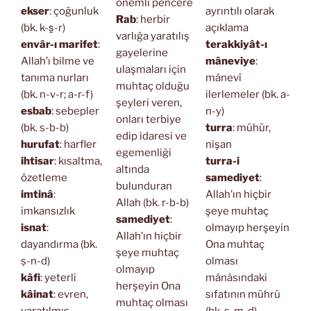
önemli pencere
ekser
: çoğunluk
ayrıntılı olarak
Rab
: herbir
(bk. k-s̱-r)
açıklama
varlığa yaratılış
envâr-ı marifet
:
terakkiyât-ı
gayelerine
Allah’ı bilme ve
mâneviye
:
ulaşmaları için
tanıma nurları
mânevî
muhtaç olduğu
(bk. n-v-r; a-r-f)
ilerlemeler (bk. a-
şeyleri veren,
esbab
: sebepler
n-y)
onları terbiye
(bk. s-b-b)
turra
: mühür,
edip idaresi ve
hurufat
: harfler
nişan
egemenliği
ihtisar
: kısaltma,
turra-i
altında
özetleme
samediyet
:
bulunduran
imtinâ
:
Allah’ın hiçbir
Allah (bk. r-b-b)
imkansızlık
şeye muhtaç
samediyet
:
isnat
:
olmayıp herşeyin
Allah’ın hiçbir
dayandırma (bk.
Ona muhtaç
şeye muhtaç
ṣ-n-d)
olması
olmayıp
kâfi
: yeterli
mânâsındaki
herşeyin Ona
kâinat
: evren,
sıfatının mührü
muhtaç olması