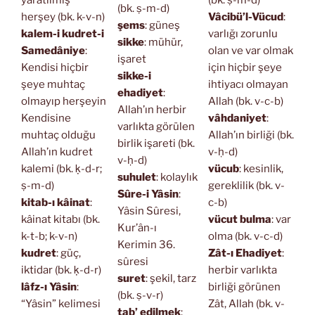
yaratılmış
(bk. ṣ-m-d)
(bk. ṣ-m-d)
herşey (bk. k-v-n)
Vâcibü’l-Vücud
:
şems
: güneş
kalem-i kudret-i
varlığı zorunlu
sikke
: mühür,
Samedâniye
:
olan ve var olmak
işaret
Kendisi hiçbir
için hiçbir şeye
sikke-i
şeye muhtaç
ihtiyacı olmayan
ehadiyet
:
olmayıp herşeyin
Allah (bk. v-c-b)
Allah’ın herbir
Kendisine
vâhdaniyet
:
varlıkta görülen
muhtaç olduğu
Allah’ın birliği (bk.
birlik işareti (bk.
Allah’ın kudret
v-ḥ-d)
v-ḥ-d)
kalemi (bk. ḳ-d-r;
vücub
: kesinlik,
suhulet
: kolaylık
ṣ-m-d)
gereklilik (bk. v-
Sûre-i Yâsin
:
kitab-ı kâinat
:
c-b)
Yâsin Sûresi,
kâinat kitabı (bk.
vücut bulma
: var
Kur’ân-ı
k-t-b; k-v-n)
olma (bk. v-c-d)
Kerimin 36.
kudret
: güç,
Zât-ı Ehadiyet
:
sûresi
iktidar (bk. ḳ-d-r)
herbir varlıkta
suret
: şekil, tarz
lâfz-ı Yâsin
:
birliği görünen
(bk. ṣ-v-r)
“Yâsin” kelimesi
Zât, Allah (bk. v-
tab’ edilmek
: