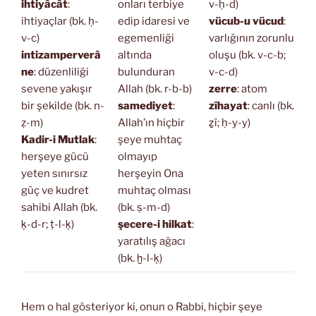
ihtiyâcât
:
onları terbiye
v-ḥ-d)
ihtiyaçlar (bk. ḥ-
edip idaresi ve
vücub-u vücud
:
v-c)
egemenliği
varlığının zorunlu
intizamperverâ
altında
oluşu (bk. v-c-b;
ne
: düzenliliği
bulunduran
v-c-d)
sevene yakışır
Allah (bk. r-b-b)
zerre
: atom
bir şekilde (bk. n-
samediyet
:
zîhayat
: canlı (bk.
ẓ-m)
Allah’ın hiçbir
ẕî; ḥ-y-y)
Kadir-i Mutlak
:
şeye muhtaç
herşeye gücü
olmayıp
yeten sınırsız
herşeyin Ona
güç ve kudret
muhtaç olması
sahibi Allah (bk.
(bk. ṣ-m-d)
ḳ-d-r; ṭ-l-ḳ)
şecere-i hilkat
:
yaratılış ağacı
(bk. ḫ-l-ḳ)
Hem o hal gösteriyor ki, onun o Rabbi, hiçbir şeye