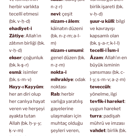
herbir varlıkta
n-ẓ-r)
birlik işareti (bk.
tecellî etmesi
nevi
: çeşit
v-ḥ-d)
(bk. v-ḥ-d)
nizam-ı âlem
:
şuur-u küllî
: bilgi
ehadiyet-i
kâinatın düzeni
ve kavrayışı
Zâtiye
: Allah’ın
(bk. n-ẓ-m; a-l-
kapsamlı olan
zâtının birliği (bk.
m)
(bk. ş-a-r; k-l-l)
v-ḥ-d)
nizam-ı umumî
:
tecellî-i İsm-i
ekser
: çoğunluk
genel düzen (bk.
Âzam
: Allah’ın en
(bk. k-s̱-r)
n-ẓ-m)
büyük isminin
esmâ
: isimler
nokta-i
yansıması (bk. c-
(bk. s-m-v)
mihrakiye
: odak
l-y; s-m-v; a-ẓ-m)
Hayy-ı Kayyûm
:
noktası
teveccüh
:
her an diri olup
Rab
: herbir
yönelme, ilgi
her canlıya hayat
varlığa yaratılış
tevfik-i hareket
:
veren ve herşeyi
gayelerine
uygun hareket
ayakta tutan
ulaşmaları için
turra
: padişah
Allah (bk. ḥ-y-y;
muhtaç olduğu
mührü ve imzası
ḳ-v-m)
şeyleri veren,
vahdet
: birlik (bk.