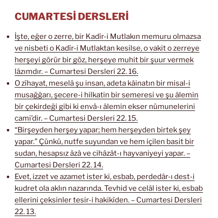
CUMARTESİ DERSLERİ
İşte, eğer o zerre, bir Kadîr-i Mutlakın memuru olmazsa
ve nisbeti o Kadîr-i Mutlaktan kesilse, o vakit o zerreye
herşeyi görür bir göz, herşeye muhit bir şuur vermek
lâzımdır. – Cumartesi Dersleri 22. 16.
O zîhayat, meselâ şu insan, adeta kâinatın bir misal-i
musağğarı, şecere-i hilkatin bir semeresi ve şu âlemin
bir çekirdeği gibi ki envâ-ı âlemin ekser nümunelerini
cami’dir. – Cumartesi Dersleri 22. 15.
“Birşeyden herşey yapar; hem herşeyden birtek şey
yapar.” Çünkü, nutfe suyundan ve hem içilen basit bir
sudan, hesapsız âzâ ve cihâzât-ı hayvaniyeyi yapar. –
Cumartesi Dersleri 22. 14.
Evet, izzet ve azamet ister ki, esbab, perdedâr-ı dest-i
kudret ola aklın nazarında. Tevhid ve celâl ister ki, esbab
ellerini çeksinler tesir-i hakikîden. – Cumartesi Dersleri
22. 13.