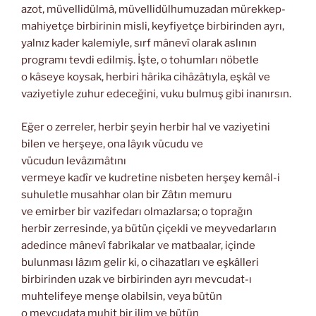
azot, müvellidülmâ, müvellidülhumuzadan mürekkep-
mahiyetçe birbirinin misli, keyfiyetçe birbirinden ayrı,
yalnız kader kalemiyle, sırf mânevî olarak aslının
programı tevdi edilmiş. İşte, o tohumları nöbetle
o kâseye koysak, herbiri hârika cihâzâtıyla, eşkâl ve
vaziyetiyle zuhur edeceğini, vuku bulmuş gibi inanırsın.
Eğer o zerreler, herbir şeyin herbir hal ve vaziyetini
bilen ve herşeye, ona lâyık vücudu ve
vücudun levâzımâtını
vermeye kadîr ve kudretine nisbeten herşey kemâl-i
suhuletle musahhar olan bir Zâtın memuru
ve emirber bir vazifedarı olmazlarsa; o toprağın
herbir zerresinde, ya bütün çiçekli ve meyvedarların
adedince mânevî fabrikalar ve matbaalar, içinde
bulunması lâzım gelir ki, o cihazatları ve eşkâlleri
birbirinden uzak ve birbirinden ayrı mevcudat-ı
muhtelifeye menşe olabilsin, veya bütün
o mevcudata muhit bir ilim ve bütün