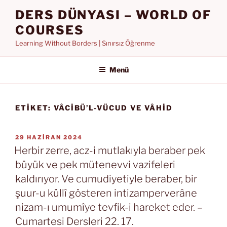
İçeriğe
DERS DÜNYASI – WORLD OF
geç
COURSES
Learning Without Borders | Sınırsız Öğrenme
Menü
ETIKET:
VÂCIBÜ’L-VÜCUD VE VÂHID
YAYIM
29 HAZIRAN 2024
TARIHI
Herbir zerre, acz-i mutlakıyla beraber pek
büyük ve pek mütenevvi vazifeleri
kaldırıyor. Ve cumudiyetiyle beraber, bir
şuur-u küllî gösteren intizamperverâne
nizam-ı umumîye tevfik-i hareket eder. –
Cumartesi Dersleri 22. 17.