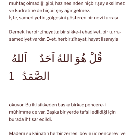
muhtaç olmadığı gibi, hazinesinden hiçbir şey eksilmez
ve kudretine de hiçbir şey ağır gelmez.
İşte, samediyetin gölgesini gösteren bir nevi turrası…
Demek, herbir zîhayatta bir sikke-i ehadiyet, bir turra-i
samediyet vardır. Evet, herbir zîhayat, hayat lisanıyla
قُلْ هُوَ اللهُ اَحَدٌ اَللهُ
الصَّمَدُ
1
okuyor. Bu iki sikkeden başka birkaç pencere-i
mühimme de var. Başka bir yerde tafsil edildiği için
burada ihtisar edildi.
Madem şu kâinatın herbir zerresi böyle üç pencereyi ve