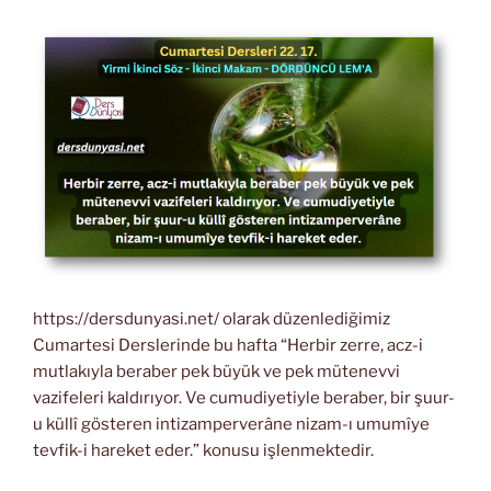
https://dersdunyasi.net/ olarak düzenlediğimiz
Cumartesi Derslerinde bu hafta “Herbir zerre, acz-i
mutlakıyla beraber pek büyük ve pek mütenevvi
vazifeleri kaldırıyor. Ve cumudiyetiyle beraber, bir şuur-
u küllî gösteren intizamperverâne nizam-ı umumîye
tevfik-i hareket eder.” konusu işlenmektedir.