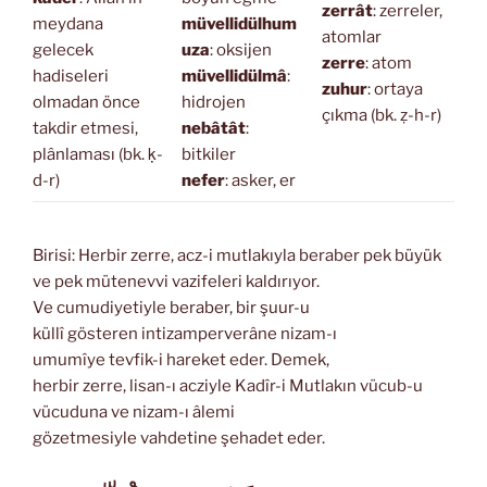
zerrât
: zerreler,
meydana
müvellidülhum
atomlar
gelecek
uza
: oksijen
zerre
: atom
hadiseleri
müvellidülmâ
:
zuhur
: ortaya
olmadan önce
hidrojen
çıkma (bk. ẓ-h-r)
takdir etmesi,
nebâtât
:
plânlaması (bk. ḳ-
bitkiler
d-r)
nefer
: asker, er
Birisi: Herbir zerre, acz-i mutlakıyla beraber pek büyük
ve pek mütenevvi vazifeleri kaldırıyor.
Ve cumudiyetiyle beraber, bir şuur-u
küllî gösteren intizamperverâne nizam-ı
umumîye tevfik-i hareket eder. Demek,
herbir zerre, lisan-ı acziyle Kadîr-i Mutlakın vücub-u
vücuduna ve nizam-ı âlemi
gözetmesiyle vahdetine şehadet eder.