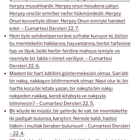
herşey musahhardır. Herşey onun hesabına çalışır.
Herşey ona bir emirber nefer hükmündedir. Herşey
Onun kuvvetiyle döner. Herşey Onun emriyle hareket
eder. – Cumartesi Dersleri 22. 7.
Hem öyle sehâvetperverâne sofralar kuruyor ki, bütün
bu memleketin halklarına, hayvanlarına, herbir taifesine
has ve lâyık, belki herbir ferdine mahsus ismiyle ve
resmiyle bir tabla-i nimet veriliyor. – Cumartesi
Dersleri 22. 6.
Madem bir harf, kâtibini göstermeksizin olmaz. San’atlı
bir nakış, nakkaşını bildirmemek olmaz. Nasıl olur ki, bir
harfte koca bir kitabı yazan, bir nakışta bin nakşı
nakşeden nakkaş, kendi kitabıyla ve nakşıyla
bilinmesin? – Cumartesi Dersleri 22. 5.
Bir köyde iki müdür, bir şehirde iki vali, bir memlekette
iki padişah bulunsa, karıştırır. Nerede kaldı, hadsiz
hâkim-i mutlak beraber bulunsun! – Cumartesi Dersleri
– 22. 4.