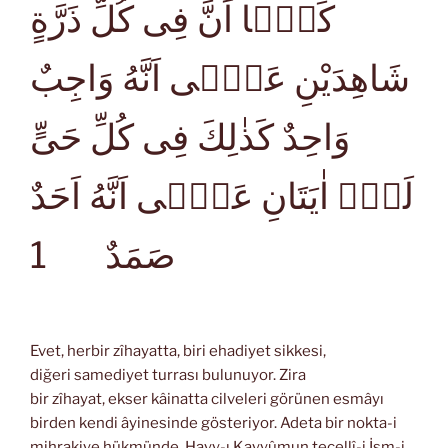
كَمَۤا اَنَّ فِى كُلِّ ذَرَّةٍ
شَاهِدَيْنِ عَلٰۤى اَنَّهُ وَاجِبٌ
وَاحِدٌ كَذٰلِكَ فِى كُلِّ حَىٍّ
لَهُۤ اٰيَتَانِ عَلٰۤى اَنَّهُ اَحَدٌ
1
صَمَدٌ
Evet, herbir zîhayatta, biri ehadiyet sikkesi,
diğeri samediyet turrası bulunuyor. Zira
bir zîhayat, ekser kâinatta cilveleri görünen esmâyı
birden kendi âyinesinde gösteriyor. Adeta bir nokta-i
mihrakiye hükmünde, Hayy-ı Kayyûmun tecellî-i İsm-i