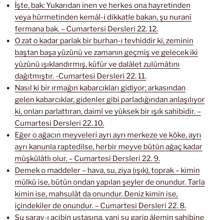
İşte, bak: Yukarıdan inen ve herkes ona hayretinden
veya hürmetinden kemâl-i dikkatle bakan, şu nuranî
fermana bak. – Cumartersi Dersleri 22. 12.
O zat o kadar parlak bir burhan-ı tevhiddir ki, zeminin
baştan başa yüzünü ve zamanın geçmiş ve gelecek iki
yüzünü ışıklandırmış, küfür ve dalâlet zulümâtını
dağıtmıştır. -Cumartesi Dersleri 22. 11.
Nasıl ki bir ırmağın kabarcıkları gidiyor; arkasından
gelen kabarcıklar, gidenler gibi parladığından anlaşılıyor
ki, onları parlattıran, daimî ve yüksek bir ışık sahibidir. –
Cumartesi Dersleri 22. 10.
Eğer o ağacın meyveleri ayrı ayrı merkeze ve köke, ayrı
ayrı kanunla raptedilse, herbir meyve bütün ağaç kadar
müşkülâtlı olur. – Cumartesi Dersleri 22. 9.
Demek o maddeler – hava, su, ziya (ışık), toprak – kimin
mülkü ise, bütün ondan yapılan şeyler de onundur. Tarla
kimin ise, mahsulât da onundur. Deniz kimin ise,
içindekiler de onundur. – Cumartesi Dersleri 22. 8.
Şu saray-ı acibin ustasına, yani şu garip âlemin sahibine