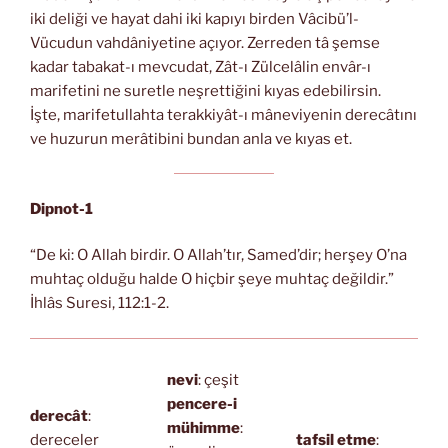
iki deliği ve hayat dahi iki kapıyı birden Vâcibü’l-
Vücudun vahdâniyetine açıyor. Zerreden tâ şemse
kadar tabakat-ı mevcudat, Zât-ı Zülcelâlin envâr-ı
marifetini ne suretle neşrettiğini kıyas edebilirsin.
İşte, marifetullahta terakkiyât-ı mâneviyenin derecâtını
ve huzurun merâtibini bundan anla ve kıyas et.
Dipnot-1
“De ki: O Allah birdir. O Allah’tır, Samed’dir; herşey O’na
muhtaç olduğu halde O hiçbir şeye muhtaç değildir.”
İhlâs Suresi, 112:1-2.
nevi
: çeşit
pencere-i
derecât
:
mühimme
:
dereceler
tafsil etme
: