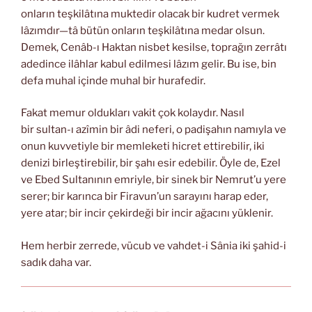
onların teşkilâtına muktedir olacak bir kudret vermek
lâzımdır—tâ bütün onların teşkilâtına medar olsun.
Demek, Cenâb-ı Haktan nisbet kesilse, toprağın zerrâtı
adedince ilâhlar kabul edilmesi lâzım gelir. Bu ise, bin
defa muhal içinde muhal bir hurafedir.
Fakat memur oldukları vakit çok kolaydır. Nasıl
bir sultan-ı azîmin bir âdi neferi, o padişahın namıyla ve
onun kuvvetiyle bir memleketi hicret ettirebilir, iki
denizi birleştirebilir, bir şahı esir edebilir. Öyle de, Ezel
ve Ebed Sultanının emriyle, bir sinek bir Nemrut’u yere
serer; bir karınca bir Firavun’un sarayını harap eder,
yere atar; bir incir çekirdeği bir incir ağacını yüklenir.
Hem herbir zerrede, vücub ve vahdet-i Sânia iki şahid-i
sadık daha var.