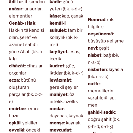
âdi
: basit, sıradan
kâdir
: gücü
anâsır
: unsurlar,
yeten (bk. ḳ-d-r)
elementler
kâse
: kap, çanak
Nemrud
: (bk.
Cenâb-ı Hak
:
kemâl-i
bilgiler)
Hakkın tâ kendisi
suhulet
: tam bir
neşvünemâ
:
olan, şeref ve
kolaylık (bk. k-
büyüyüp gelişme
azamet sahibi
m-l)
nevi
: çeşit
yüce Allah (bk. ḥ-
keyfiyet
: esas,
nisbet
: bağ (bk.
ḳ-ḳ)
içerik
n-s-b)
cihâzât
: cihazlar,
kudret
: güç,
nisbeten
: kıyasla
organlar
iktidar (bk. ḳ-d-r)
(bk. n-s-b)
ecza
: bütünü
levâzımât
:
nutfe
:
oluşturan
gerekli şeyler
memelilerin
parçalar (bk. c-z-
mahiyet
: öz
yaratıldığı su,
e)
nitelik, özellik
meni
emirber
: emre
medar
:
şahid-i sadık
:
hazır
dayanak, kaynak
doğru şahit (bk.
eşkâl
: şekiller
menşe
: kaynak
ş-h-d; ṣ-d-ḳ)
evvelki
: önceki
mevcudat
: