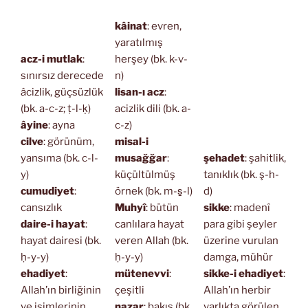
kâinat
: evren,
yaratılmış
acz-i mutlak
:
herşey (bk. k-v-
sınırsız derecede
n)
âcizlik, güçsüzlük
lisan-ı acz
:
(bk. a-c-z; ṭ-l-ḳ)
acizlik dili (bk. a-
âyine
: ayna
c-z)
cilve
: görünüm,
misal-i
yansıma (bk. c-l-
musağğar
:
şehadet
: şahitlik,
y)
küçültülmüş
tanıklık (bk. ş-h-
cumudiyet
:
örnek (bk. m-s̱-l)
d)
cansızlık
Muhyî
: bütün
sikke
: madenî
daire-i hayat
:
canlılara hayat
para gibi şeyler
hayat dairesi (bk.
veren Allah (bk.
üzerine vurulan
ḥ-y-y)
ḥ-y-y)
damga, mühür
ehadiyet
:
mütenevvi
:
sikke-i ehadiyet
:
Allah’ın birliğinin
çeşitli
Allah’ın herbir
ve isimlerinin
nazar
: bakış (bk.
varlıkta görülen