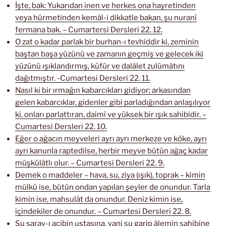
İşte, bak: Yukarıdan inen ve herkes ona hayretinden
veya hürmetinden kemâl-i dikkatle bakan, şu nuranî
fermana bak. – Cumartersi Dersleri 22. 12.
O zat o kadar parlak bir burhan-ı tevhiddir ki, zeminin
baştan başa yüzünü ve zamanın geçmiş ve gelecek iki
yüzünü ışıklandırmış, küfür ve dalâlet zulümâtını
dağıtmıştır. -Cumartesi Dersleri 22. 11.
Nasıl ki bir ırmağın kabarcıkları gidiyor; arkasından
gelen kabarcıklar, gidenler gibi parladığından anlaşılıyor
ki, onları parlattıran, daimî ve yüksek bir ışık sahibidir. –
Cumartesi Dersleri 22. 10.
Eğer o ağacın meyveleri ayrı ayrı merkeze ve köke, ayrı
ayrı kanunla raptedilse, herbir meyve bütün ağaç kadar
müşkülâtlı olur. – Cumartesi Dersleri 22. 9.
Demek o maddeler – hava, su, ziya (ışık), toprak – kimin
mülkü ise, bütün ondan yapılan şeyler de onundur. Tarla
kimin ise, mahsulât da onundur. Deniz kimin ise,
içindekiler de onundur. – Cumartesi Dersleri 22. 8.
Şu saray-ı acibin ustasına, yani şu garip âlemin sahibine