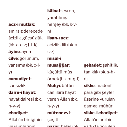
kâinat
: evren,
yaratılmış
acz-i mutlak
:
herşey (bk. k-v-
sınırsız derecede
n)
âcizlik, güçsüzlük
lisan-ı acz
:
(bk. a-c-z; ṭ-l-ḳ)
acizlik dili (bk. a-
âyine
: ayna
c-z)
cilve
: görünüm,
misal-i
yansıma (bk. c-l-
musağğar
:
şehadet
: şahitlik,
y)
küçültülmüş
tanıklık (bk. ş-h-
cumudiyet
:
örnek (bk. m-s̱-l)
d)
cansızlık
Muhyî
: bütün
sikke
: madenî
daire-i hayat
:
canlılara hayat
para gibi şeyler
hayat dairesi (bk.
veren Allah (bk.
üzerine vurulan
ḥ-y-y)
ḥ-y-y)
damga, mühür
ehadiyet
:
mütenevvi
:
sikke-i ehadiyet
:
Allah’ın birliğinin
çeşitli
Allah’ın herbir
ve isimlerinin
nazar
: bakış (bk.
varlıkta görülen