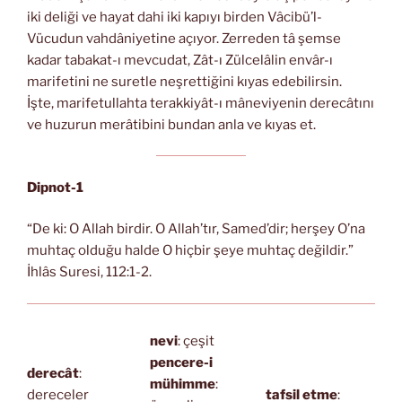
iki deliği ve hayat dahi iki kapıyı birden Vâcibü’l-
Vücudun vahdâniyetine açıyor. Zerreden tâ şemse
kadar tabakat-ı mevcudat, Zât-ı Zülcelâlin envâr-ı
marifetini ne suretle neşrettiğini kıyas edebilirsin.
İşte, marifetullahta terakkiyât-ı mâneviyenin derecâtını
ve huzurun merâtibini bundan anla ve kıyas et.
Dipnot-1
“De ki: O Allah birdir. O Allah’tır, Samed’dir; herşey O’na
muhtaç olduğu halde O hiçbir şeye muhtaç değildir.”
İhlâs Suresi, 112:1-2.
nevi
: çeşit
pencere-i
derecât
:
mühimme
:
dereceler
tafsil etme
: