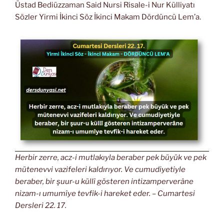
Üstad Bediüzzaman Said Nursi Risale-i Nur Külliyatı
Sözler Yirmi İkinci Söz İkinci Makam Dördüncü Lem’a.
Herbir zerre, acz-i mutlakıyla beraber pek büyük ve pek
mütenevvi vazifeleri kaldırıyor. Ve cumudiyetiyle
beraber, bir şuur-u küllî gösteren intizamperverâne
nizam-ı umumîye tevfik-i hareket eder. – Cumartesi
Dersleri 22. 17.