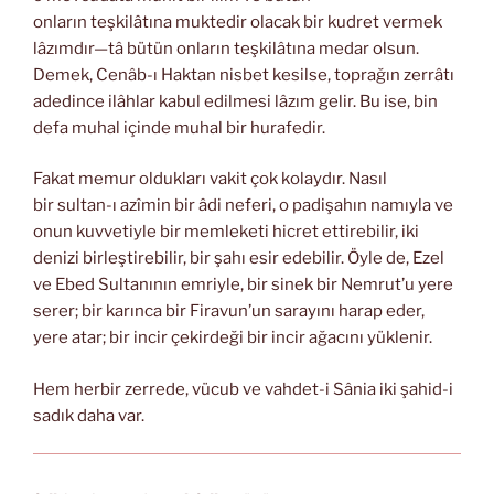
onların teşkilâtına muktedir olacak bir kudret vermek
lâzımdır—tâ bütün onların teşkilâtına medar olsun.
Demek, Cenâb-ı Haktan nisbet kesilse, toprağın zerrâtı
adedince ilâhlar kabul edilmesi lâzım gelir. Bu ise, bin
defa muhal içinde muhal bir hurafedir.
Fakat memur oldukları vakit çok kolaydır. Nasıl
bir sultan-ı azîmin bir âdi neferi, o padişahın namıyla ve
onun kuvvetiyle bir memleketi hicret ettirebilir, iki
denizi birleştirebilir, bir şahı esir edebilir. Öyle de, Ezel
ve Ebed Sultanının emriyle, bir sinek bir Nemrut’u yere
serer; bir karınca bir Firavun’un sarayını harap eder,
yere atar; bir incir çekirdeği bir incir ağacını yüklenir.
Hem herbir zerrede, vücub ve vahdet-i Sânia iki şahid-i
sadık daha var.