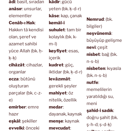
âdi
: basit, sıradan
kâdir
: gücü
anâsır
: unsurlar,
yeten (bk. ḳ-d-r)
elementler
kâse
: kap, çanak
Nemrud
: (bk.
Cenâb-ı Hak
:
kemâl-i
bilgiler)
Hakkın tâ kendisi
suhulet
: tam bir
neşvünemâ
:
olan, şeref ve
kolaylık (bk. k-
büyüyüp gelişme
azamet sahibi
m-l)
nevi
: çeşit
yüce Allah (bk. ḥ-
keyfiyet
: esas,
nisbet
: bağ (bk.
ḳ-ḳ)
içerik
n-s-b)
cihâzât
: cihazlar,
kudret
: güç,
nisbeten
: kıyasla
organlar
iktidar (bk. ḳ-d-r)
(bk. n-s-b)
ecza
: bütünü
levâzımât
:
nutfe
:
oluşturan
gerekli şeyler
memelilerin
parçalar (bk. c-z-
mahiyet
: öz
yaratıldığı su,
e)
nitelik, özellik
meni
emirber
: emre
medar
:
şahid-i sadık
:
hazır
dayanak, kaynak
doğru şahit (bk.
eşkâl
: şekiller
menşe
: kaynak
ş-h-d; ṣ-d-ḳ)
evvelki
: önceki
mevcudat
: