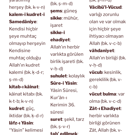
yaratılmış
(bk. ṣ-m-d)
(bk. ṣ-m-d)
herşey (bk. k-v-n)
Vâcibü’l-Vücud
:
şems
: güneş
kalem-i kudret-i
varlığı zorunlu
sikke
: mühür,
Samedâniye
:
olan ve var olmak
işaret
Kendisi hiçbir
için hiçbir şeye
sikke-i
şeye muhtaç
ihtiyacı olmayan
ehadiyet
:
olmayıp herşeyin
Allah (bk. v-c-b)
Allah’ın herbir
Kendisine
vâhdaniyet
:
varlıkta görülen
muhtaç olduğu
Allah’ın birliği (bk.
birlik işareti (bk.
Allah’ın kudret
v-ḥ-d)
v-ḥ-d)
kalemi (bk. ḳ-d-r;
vücub
: kesinlik,
suhulet
: kolaylık
ṣ-m-d)
gereklilik (bk. v-
Sûre-i Yâsin
:
kitab-ı kâinat
:
c-b)
Yâsin Sûresi,
kâinat kitabı (bk.
vücut bulma
: var
Kur’ân-ı
k-t-b; k-v-n)
olma (bk. v-c-d)
Kerimin 36.
kudret
: güç,
Zât-ı Ehadiyet
:
sûresi
iktidar (bk. ḳ-d-r)
herbir varlıkta
suret
: şekil, tarz
lâfz-ı Yâsin
:
birliği görünen
(bk. ṣ-v-r)
“Yâsin” kelimesi
Zât, Allah (bk. v-
tab’ edilmek
: