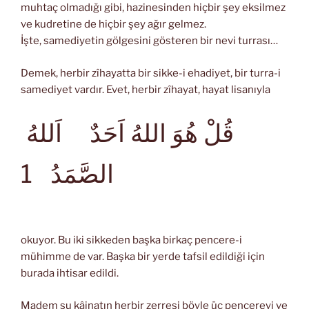
muhtaç olmadığı gibi, hazinesinden hiçbir şey eksilmez
ve kudretine de hiçbir şey ağır gelmez.
İşte, samediyetin gölgesini gösteren bir nevi turrası…
Demek, herbir zîhayatta bir sikke-i ehadiyet, bir turra-i
samediyet vardır. Evet, herbir zîhayat, hayat lisanıyla
قُلْ هُوَ اللهُ اَحَدٌ اَللهُ
الصَّمَدُ
1
okuyor. Bu iki sikkeden başka birkaç pencere-i
mühimme de var. Başka bir yerde tafsil edildiği için
burada ihtisar edildi.
Madem şu kâinatın herbir zerresi böyle üç pencereyi ve