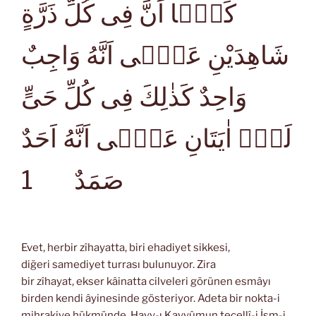
كَمَۤا اَنَّ فِى كُلِّ ذَرَّةٍ
شَاهِدَيْنِ عَلٰۤى اَنَّهُ وَاجِبٌ
وَاحِدٌ كَذٰلِكَ فِى كُلِّ حَىٍّ
لَهُۤ اٰيَتَانِ عَلٰۤى اَنَّهُ اَحَدٌ
1
صَمَدٌ
Evet, herbir zîhayatta, biri ehadiyet sikkesi,
diğeri samediyet turrası bulunuyor. Zira
bir zîhayat, ekser kâinatta cilveleri görünen esmâyı
birden kendi âyinesinde gösteriyor. Adeta bir nokta-i
mihrakiye hükmünde, Hayy-ı Kayyûmun tecellî-i İsm-i