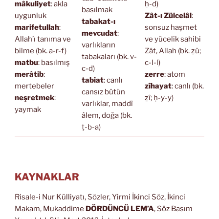
mâkuliyet
: akla
ḥ-d)
basılmak
uygunluk
Zât-ı Zülcelâl
:
tabakat-ı
marifetullah
:
sonsuz haşmet
mevcudat
:
Allah’ı tanıma ve
ve yücelik sahibi
varlıkların
bilme (bk. a-r-f)
Zât, Allah (bk. ẕü;
tabakaları (bk. v-
matbu
: basılmış
c-l-l)
c-d)
merâtib
:
zerre
: atom
tabiat
: canlı
mertebeler
zîhayat
: canlı (bk.
cansız bütün
neşretmek
:
ẕî; ḥ-y-y)
varlıklar, maddî
yaymak
âlem, doğa (bk.
ṭ-b-a)
KAYNAKLAR
Risale-i Nur Külliyatı, Sözler, Yirmi İkinci Söz, İkinci
Makam, Mukaddime
DÖRDÜNCÜ LEM’A
, Söz Basım