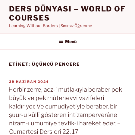
İçeriğe
DERS DÜNYASI – WORLD OF
geç
COURSES
Learning Without Borders | Sınırsız Öğrenme
Menü
ETIKET:
ÜÇÜNCÜ PENCERE
YAYIM
29 HAZIRAN 2024
TARIHI
Herbir zerre, acz-i mutlakıyla beraber pek
büyük ve pek mütenevvi vazifeleri
kaldırıyor. Ve cumudiyetiyle beraber, bir
şuur-u küllî gösteren intizamperverâne
nizam-ı umumîye tevfik-i hareket eder. –
Cumartesi Dersleri 22. 17.