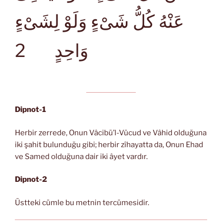
عَنْهُ كُلُّ شَىْءٍ وَلَوْ لِشَىْءٍ
2
وَاحِدٍ
Dipnot-1
Herbir zerrede, Onun Vâcibü’l-Vücud ve Vâhid olduğuna
iki şahit bulunduğu gibi; herbir zîhayatta da, Onun Ehad
ve Samed olduğuna dair iki âyet vardır.
Dipnot-2
Üstteki cümle bu metnin tercümesidir.