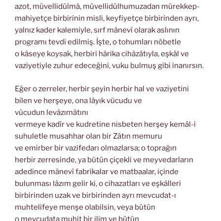
azot, müvellidülmâ, müvellidülhumuzadan mürekkep-
mahiyetçe birbirinin misli, keyfiyetçe birbirinden ayrı,
yalnız kader kalemiyle, sırf mânevî olarak aslının
programı tevdi edilmiş. İşte, o tohumları nöbetle
o kâseye koysak, herbiri hârika cihâzâtıyla, eşkâl ve
vaziyetiyle zuhur edeceğini, vuku bulmuş gibi inanırsın.
Eğer o zerreler, herbir şeyin herbir hal ve vaziyetini
bilen ve herşeye, ona lâyık vücudu ve
vücudun levâzımâtını
vermeye kadîr ve kudretine nisbeten herşey kemâl-i
suhuletle musahhar olan bir Zâtın memuru
ve emirber bir vazifedarı olmazlarsa; o toprağın
herbir zerresinde, ya bütün çiçekli ve meyvedarların
adedince mânevî fabrikalar ve matbaalar, içinde
bulunması lâzım gelir ki, o cihazatları ve eşkâlleri
birbirinden uzak ve birbirinden ayrı mevcudat-ı
muhtelifeye menşe olabilsin, veya bütün
o mevcudata muhit bir ilim ve bütün