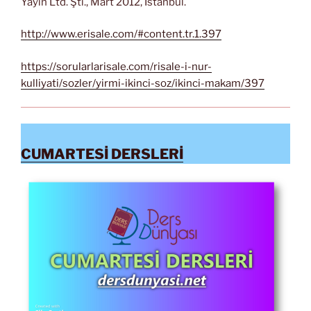
Yayın Ltd. Şti., Mart 2012, İstanbul.
http://www.erisale.com/#content.tr.1.397
https://sorularlarisale.com/risale-i-nur-
kulliyati/sozler/yirmi-ikinci-soz/ikinci-makam/397
CUMARTESİ DERSLERİ