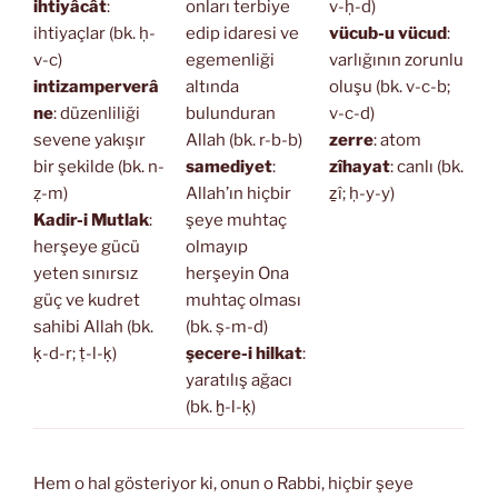
ihtiyâcât
:
onları terbiye
v-ḥ-d)
ihtiyaçlar (bk. ḥ-
edip idaresi ve
vücub-u vücud
:
v-c)
egemenliği
varlığının zorunlu
intizamperverâ
altında
oluşu (bk. v-c-b;
ne
: düzenliliği
bulunduran
v-c-d)
sevene yakışır
Allah (bk. r-b-b)
zerre
: atom
bir şekilde (bk. n-
samediyet
:
zîhayat
: canlı (bk.
ẓ-m)
Allah’ın hiçbir
ẕî; ḥ-y-y)
Kadir-i Mutlak
:
şeye muhtaç
herşeye gücü
olmayıp
yeten sınırsız
herşeyin Ona
güç ve kudret
muhtaç olması
sahibi Allah (bk.
(bk. ṣ-m-d)
ḳ-d-r; ṭ-l-ḳ)
şecere-i hilkat
:
yaratılış ağacı
(bk. ḫ-l-ḳ)
Hem o hal gösteriyor ki, onun o Rabbi, hiçbir şeye