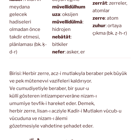
zerrât
: zerreler,
meydana
müvellidülhum
atomlar
gelecek
uza
: oksijen
zerre
: atom
hadiseleri
müvellidülmâ
:
zuhur
: ortaya
olmadan önce
hidrojen
çıkma (bk. ẓ-h-r)
takdir etmesi,
nebâtât
:
plânlaması (bk. ḳ-
bitkiler
d-r)
nefer
: asker, er
Birisi: Herbir zerre, acz-i mutlakıyla beraber pek büyük
ve pek mütenevvi vazifeleri kaldırıyor.
Ve cumudiyetiyle beraber, bir şuur-u
küllî gösteren intizamperverâne nizam-ı
umumîye tevfik-i hareket eder. Demek,
herbir zerre, lisan-ı acziyle Kadîr-i Mutlakın vücub-u
vücuduna ve nizam-ı âlemi
gözetmesiyle vahdetine şehadet eder.