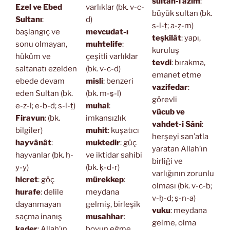
sultan-ı azîm
:
Ezel ve Ebed
varlıklar (bk. v-c-
büyük sultan (bk.
Sultanı
:
d)
s-l-ṭ; a-ẓ-m)
başlangıç ve
mevcudat-ı
teşkilât
: yapı,
sonu olmayan,
muhtelife
:
kuruluş
hüküm ve
çeşitli varlıklar
tevdi
: bırakma,
saltanatı ezelden
(bk. v-c-d)
emanet etme
ebede devam
misli
: benzeri
vazifedar
:
eden Sultan (bk.
(bk. m-s̱-l)
görevli
e-z-l; e-b-d; s-l-ṭ)
muhal
:
vücub ve
Firavun
: (bk.
imkansızlık
vahdet-i Sâni
:
bilgiler)
muhit
: kuşatıcı
herşeyi san’atla
hayvânât
:
muktedir
: güç
yaratan Allah’ın
hayvanlar (bk. ḥ-
ve iktidar sahibi
birliği ve
y-y)
(bk. ḳ-d-r)
varlığının zorunlu
hicret
: göç
mürekkep
:
olması (bk. v-c-b;
hurafe
: delile
meydana
v-ḥ-d; ṣ-n-a)
dayanmayan
gelmiş, birleşik
vuku
: meydana
saçma inanış
musahhar
:
gelme, olma
kader
: Allah’ın
boyun eğme