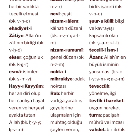
herbir varlıkta
n-ẓ-r)
birlik işareti (bk.
tecellî etmesi
nevi
: çeşit
v-ḥ-d)
(bk. v-ḥ-d)
nizam-ı âlem
:
şuur-u küllî
: bilgi
ehadiyet-i
kâinatın düzeni
ve kavrayışı
Zâtiye
: Allah’ın
(bk. n-ẓ-m; a-l-
kapsamlı olan
zâtının birliği (bk.
m)
(bk. ş-a-r; k-l-l)
v-ḥ-d)
nizam-ı umumî
:
tecellî-i İsm-i
ekser
: çoğunluk
genel düzen (bk.
Âzam
: Allah’ın en
(bk. k-s̱-r)
n-ẓ-m)
büyük isminin
esmâ
: isimler
nokta-i
yansıması (bk. c-
(bk. s-m-v)
mihrakiye
: odak
l-y; s-m-v; a-ẓ-m)
Hayy-ı Kayyûm
:
noktası
teveccüh
:
her an diri olup
Rab
: herbir
yönelme, ilgi
her canlıya hayat
varlığa yaratılış
tevfik-i hareket
:
veren ve herşeyi
gayelerine
uygun hareket
ayakta tutan
ulaşmaları için
turra
: padişah
Allah (bk. ḥ-y-y;
muhtaç olduğu
mührü ve imzası
ḳ-v-m)
şeyleri veren,
vahdet
: birlik (bk.