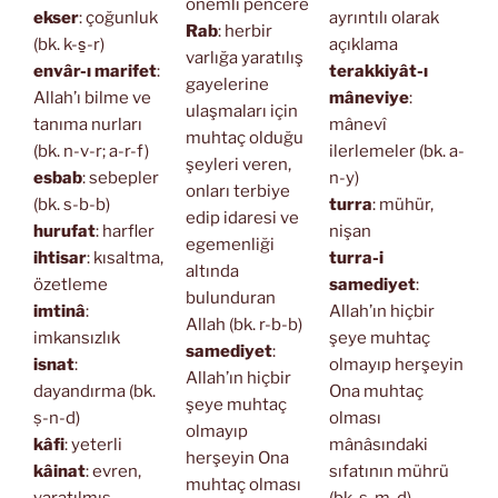
önemli pencere
ekser
: çoğunluk
ayrıntılı olarak
Rab
: herbir
(bk. k-s̱-r)
açıklama
varlığa yaratılış
envâr-ı marifet
:
terakkiyât-ı
gayelerine
Allah’ı bilme ve
mâneviye
:
ulaşmaları için
tanıma nurları
mânevî
muhtaç olduğu
(bk. n-v-r; a-r-f)
ilerlemeler (bk. a-
şeyleri veren,
esbab
: sebepler
n-y)
onları terbiye
(bk. s-b-b)
turra
: mühür,
edip idaresi ve
hurufat
: harfler
nişan
egemenliği
ihtisar
: kısaltma,
turra-i
altında
özetleme
samediyet
:
bulunduran
imtinâ
:
Allah’ın hiçbir
Allah (bk. r-b-b)
imkansızlık
şeye muhtaç
samediyet
:
isnat
:
olmayıp herşeyin
Allah’ın hiçbir
dayandırma (bk.
Ona muhtaç
şeye muhtaç
ṣ-n-d)
olması
olmayıp
kâfi
: yeterli
mânâsındaki
herşeyin Ona
kâinat
: evren,
sıfatının mührü
muhtaç olması