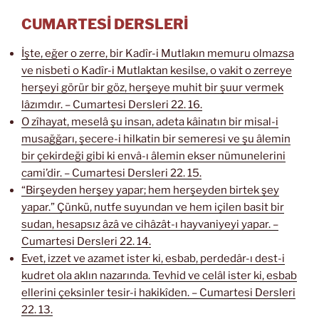
CUMARTESİ DERSLERİ
İşte, eğer o zerre, bir Kadîr-i Mutlakın memuru olmazsa
ve nisbeti o Kadîr-i Mutlaktan kesilse, o vakit o zerreye
herşeyi görür bir göz, herşeye muhit bir şuur vermek
lâzımdır. – Cumartesi Dersleri 22. 16.
O zîhayat, meselâ şu insan, adeta kâinatın bir misal-i
musağğarı, şecere-i hilkatin bir semeresi ve şu âlemin
bir çekirdeği gibi ki envâ-ı âlemin ekser nümunelerini
cami’dir. – Cumartesi Dersleri 22. 15.
“Birşeyden herşey yapar; hem herşeyden birtek şey
yapar.” Çünkü, nutfe suyundan ve hem içilen basit bir
sudan, hesapsız âzâ ve cihâzât-ı hayvaniyeyi yapar. –
Cumartesi Dersleri 22. 14.
Evet, izzet ve azamet ister ki, esbab, perdedâr-ı dest-i
kudret ola aklın nazarında. Tevhid ve celâl ister ki, esbab
ellerini çeksinler tesir-i hakikîden. – Cumartesi Dersleri
22. 13.