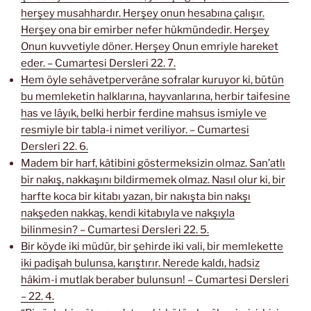
herşey musahhardır. Herşey onun hesabına çalışır.
Herşey ona bir emirber nefer hükmündedir. Herşey
Onun kuvvetiyle döner. Herşey Onun emriyle hareket
eder. – Cumartesi Dersleri 22. 7.
Hem öyle sehâvetperverâne sofralar kuruyor ki, bütün
bu memleketin halklarına, hayvanlarına, herbir taifesine
has ve lâyık, belki herbir ferdine mahsus ismiyle ve
resmiyle bir tabla-i nimet veriliyor. – Cumartesi
Dersleri 22. 6.
Madem bir harf, kâtibini göstermeksizin olmaz. San’atlı
bir nakış, nakkaşını bildirmemek olmaz. Nasıl olur ki, bir
harfte koca bir kitabı yazan, bir nakışta bin nakşı
nakşeden nakkaş, kendi kitabıyla ve nakşıyla
bilinmesin? – Cumartesi Dersleri 22. 5.
Bir köyde iki müdür, bir şehirde iki vali, bir memlekette
iki padişah bulunsa, karıştırır. Nerede kaldı, hadsiz
hâkim-i mutlak beraber bulunsun! – Cumartesi Dersleri
– 22. 4.