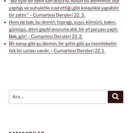
“Biz öyle bir zâtın san’atıyız ki, bütün bu âlemimizi, bizi
yaptığı ve suhuletle icad ettiği gibi kolaylıkla yapabilir
bir zattır.” – Cumartesi Dersleri 22. 3.
Hem de bak, bu demiri, toprağı, suyu, kömürü, bakırı,
gümüşü, altını gaybî avucuna aldı, bir et parçası yaptı.
Bak, gör! – Cumartesi Dersleri 22. 2.
Bir saray gibi şu âlemin, bir şehir gibi şu memleketin
tek bir ustası vardır. – Cumartesi Dersleri 22. 1.
Ara:
Ara