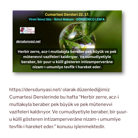
https://dersdunyasi.net/ olarak düzenlediğimiz
Cumartesi Derslerinde bu hafta “Herbir zerre, acz-i
mutlakıyla beraber pek büyük ve pek mütenevvi
vazifeleri kaldırıyor. Ve cumudiyetiyle beraber, bir şuur-
u küllî gösteren intizamperverâne nizam-ı umumîye
tevfik-i hareket eder.” konusu işlenmektedir.