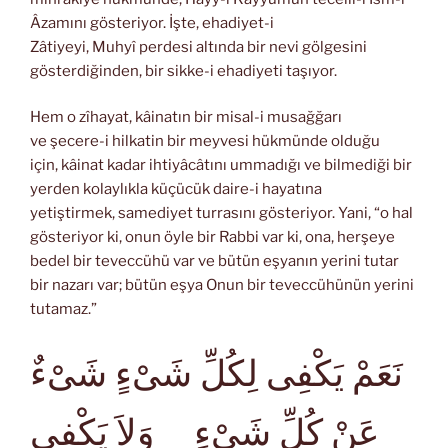
Âzamını gösteriyor. İşte, ehadiyet-i
Zâtiyeyi, Muhyî perdesi altında bir nevi gölgesini
gösterdiğinden, bir sikke-i ehadiyeti taşıyor.
Hem o zîhayat, kâinatın bir misal-i musağğarı
ve şecere-i hilkatin bir meyvesi hükmünde olduğu
için, kâinat kadar ihtiyâcâtını ummadığı ve bilmediği bir
yerden kolaylıkla küçücük daire-i hayatına
yetiştirmek, samediyet turrasını gösteriyor. Yani, “o hal
gösteriyor ki, onun öyle bir Rabbi var ki, ona, herşeye
bedel bir teveccühü var ve bütün eşyanın yerini tutar
bir nazarı var; bütün eşya Onun bir teveccühünün yerini
tutamaz.”
نَعَمْ يَكْفِى لِكُلِّ شَىْءٍ شَىْءٌ
عَنْ كُلِّ شَىْءٍ وَلاَ يَكْفِى