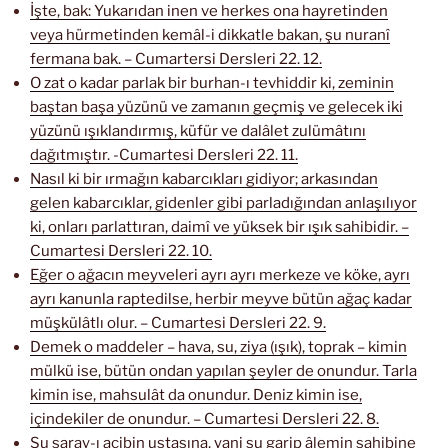
İşte, bak: Yukarıdan inen ve herkes ona hayretinden
veya hürmetinden kemâl-i dikkatle bakan, şu nuranî
fermana bak. – Cumartersi Dersleri 22. 12.
O zat o kadar parlak bir burhan-ı tevhiddir ki, zeminin
baştan başa yüzünü ve zamanın geçmiş ve gelecek iki
yüzünü ışıklandırmış, küfür ve dalâlet zulümâtını
dağıtmıştır. -Cumartesi Dersleri 22. 11.
Nasıl ki bir ırmağın kabarcıkları gidiyor; arkasından
gelen kabarcıklar, gidenler gibi parladığından anlaşılıyor
ki, onları parlattıran, daimî ve yüksek bir ışık sahibidir. –
Cumartesi Dersleri 22. 10.
Eğer o ağacın meyveleri ayrı ayrı merkeze ve köke, ayrı
ayrı kanunla raptedilse, herbir meyve bütün ağaç kadar
müşkülâtlı olur. – Cumartesi Dersleri 22. 9.
Demek o maddeler – hava, su, ziya (ışık), toprak – kimin
mülkü ise, bütün ondan yapılan şeyler de onundur. Tarla
kimin ise, mahsulât da onundur. Deniz kimin ise,
içindekiler de onundur. – Cumartesi Dersleri 22. 8.
Şu saray-ı acibin ustasına, yani şu garip âlemin sahibine