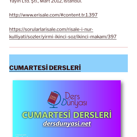
Yayın Ltd. Şti., Mart 2012, İstanbul.
http://www.erisale.com/#content.tr.1.397
https://sorularlarisale.com/risale-i-nur-
kulliyati/sozler/yirmi-ikinci-soz/ikinci-makam/397
CUMARTESİ DERSLERİ