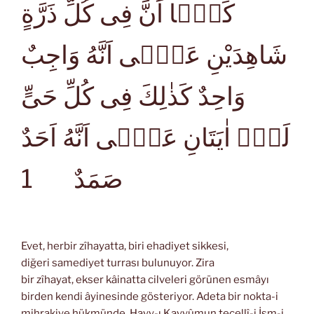
كَمَۤا اَنَّ فِى كُلِّ ذَرَّةٍ
شَاهِدَيْنِ عَلٰۤى اَنَّهُ وَاجِبٌ
وَاحِدٌ كَذٰلِكَ فِى كُلِّ حَىٍّ
لَهُۤ اٰيَتَانِ عَلٰۤى اَنَّهُ اَحَدٌ
1
صَمَدٌ
Evet, herbir zîhayatta, biri ehadiyet sikkesi,
diğeri samediyet turrası bulunuyor. Zira
bir zîhayat, ekser kâinatta cilveleri görünen esmâyı
birden kendi âyinesinde gösteriyor. Adeta bir nokta-i
mihrakiye hükmünde, Hayy-ı Kayyûmun tecellî-i İsm-i