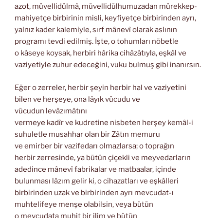
azot, müvellidülmâ, müvellidülhumuzadan mürekkep-
mahiyetçe birbirinin misli, keyfiyetçe birbirinden ayrı,
yalnız kader kalemiyle, sırf mânevî olarak aslının
programı tevdi edilmiş. İşte, o tohumları nöbetle
o kâseye koysak, herbiri hârika cihâzâtıyla, eşkâl ve
vaziyetiyle zuhur edeceğini, vuku bulmuş gibi inanırsın.
Eğer o zerreler, herbir şeyin herbir hal ve vaziyetini
bilen ve herşeye, ona lâyık vücudu ve
vücudun levâzımâtını
vermeye kadîr ve kudretine nisbeten herşey kemâl-i
suhuletle musahhar olan bir Zâtın memuru
ve emirber bir vazifedarı olmazlarsa; o toprağın
herbir zerresinde, ya bütün çiçekli ve meyvedarların
adedince mânevî fabrikalar ve matbaalar, içinde
bulunması lâzım gelir ki, o cihazatları ve eşkâlleri
birbirinden uzak ve birbirinden ayrı mevcudat-ı
muhtelifeye menşe olabilsin, veya bütün
o mevcudata muhit bir ilim ve bütün