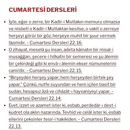
CUMARTESİ DERSLERİ
İşte, eğer o zerre, bir Kadîr-i Mutlakın memuru olmazsa
ve nisbeti o Kadîr-i Mutlaktan kesilse, o vakit o zerreye
herşeyi görür bir göz, herşeye muhit bir şuur vermek
lâzımdır. – Cumartesi Dersleri 22. 16.
O zîhayat, meselâ şu insan, adeta kâinatın bir misal-i
musağğarı, şecere-i hilkatin bir semeresi ve şu âlemin
bir çekirdeği gibi ki envâ-ı âlemin ekser nümunelerini
cami’dir. – Cumartesi Dersleri 22. 15.
“Birşeyden herşey yapar; hem herşeyden birtek şey
yapar.” Çünkü, nutfe suyundan ve hem içilen basit bir
sudan, hesapsız âzâ ve cihâzât-ı hayvaniyeyi yapar. –
Cumartesi Dersleri 22. 14.
Evet, izzet ve azamet ister ki, esbab, perdedâr-ı dest-i
kudret ola aklın nazarında. Tevhid ve celâl ister ki, esbab
ellerini çeksinler tesir-i hakikîden. – Cumartesi Dersleri
22. 13.