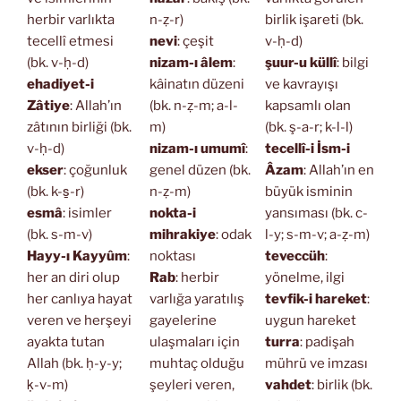
herbir varlıkta
n-ẓ-r)
birlik işareti (bk.
tecellî etmesi
nevi
: çeşit
v-ḥ-d)
(bk. v-ḥ-d)
nizam-ı âlem
:
şuur-u küllî
: bilgi
ehadiyet-i
kâinatın düzeni
ve kavrayışı
Zâtiye
: Allah’ın
(bk. n-ẓ-m; a-l-
kapsamlı olan
zâtının birliği (bk.
m)
(bk. ş-a-r; k-l-l)
v-ḥ-d)
nizam-ı umumî
:
tecellî-i İsm-i
ekser
: çoğunluk
genel düzen (bk.
Âzam
: Allah’ın en
(bk. k-s̱-r)
n-ẓ-m)
büyük isminin
esmâ
: isimler
nokta-i
yansıması (bk. c-
(bk. s-m-v)
mihrakiye
: odak
l-y; s-m-v; a-ẓ-m)
Hayy-ı Kayyûm
:
noktası
teveccüh
:
her an diri olup
Rab
: herbir
yönelme, ilgi
her canlıya hayat
varlığa yaratılış
tevfik-i hareket
:
veren ve herşeyi
gayelerine
uygun hareket
ayakta tutan
ulaşmaları için
turra
: padişah
Allah (bk. ḥ-y-y;
muhtaç olduğu
mührü ve imzası
ḳ-v-m)
şeyleri veren,
vahdet
: birlik (bk.