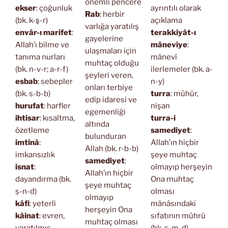
önemli pencere
ekser
: çoğunluk
ayrıntılı olarak
Rab
: herbir
(bk. k-s̱-r)
açıklama
varlığa yaratılış
envâr-ı marifet
:
terakkiyât-ı
gayelerine
Allah’ı bilme ve
mâneviye
:
ulaşmaları için
tanıma nurları
mânevî
muhtaç olduğu
(bk. n-v-r; a-r-f)
ilerlemeler (bk. a-
şeyleri veren,
esbab
: sebepler
n-y)
onları terbiye
(bk. s-b-b)
turra
: mühür,
edip idaresi ve
hurufat
: harfler
nişan
egemenliği
ihtisar
: kısaltma,
turra-i
altında
özetleme
samediyet
:
bulunduran
imtinâ
:
Allah’ın hiçbir
Allah (bk. r-b-b)
imkansızlık
şeye muhtaç
samediyet
:
isnat
:
olmayıp herşeyin
Allah’ın hiçbir
dayandırma (bk.
Ona muhtaç
şeye muhtaç
ṣ-n-d)
olması
olmayıp
kâfi
: yeterli
mânâsındaki
herşeyin Ona
kâinat
: evren,
sıfatının mührü
muhtaç olması