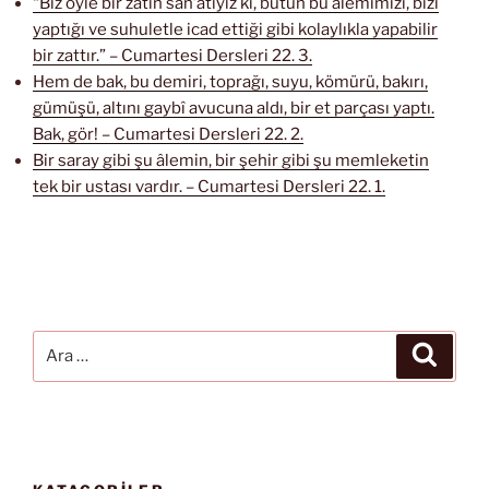
“Biz öyle bir zâtın san’atıyız ki, bütün bu âlemimizi, bizi
yaptığı ve suhuletle icad ettiği gibi kolaylıkla yapabilir
bir zattır.” – Cumartesi Dersleri 22. 3.
Hem de bak, bu demiri, toprağı, suyu, kömürü, bakırı,
gümüşü, altını gaybî avucuna aldı, bir et parçası yaptı.
Bak, gör! – Cumartesi Dersleri 22. 2.
Bir saray gibi şu âlemin, bir şehir gibi şu memleketin
tek bir ustası vardır. – Cumartesi Dersleri 22. 1.
Ara:
Ara