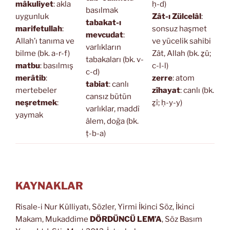
mâkuliyet
: akla
ḥ-d)
basılmak
uygunluk
Zât-ı Zülcelâl
:
tabakat-ı
marifetullah
:
sonsuz haşmet
mevcudat
:
Allah’ı tanıma ve
ve yücelik sahibi
varlıkların
bilme (bk. a-r-f)
Zât, Allah (bk. ẕü;
tabakaları (bk. v-
matbu
: basılmış
c-l-l)
c-d)
merâtib
:
zerre
: atom
tabiat
: canlı
mertebeler
zîhayat
: canlı (bk.
cansız bütün
neşretmek
:
ẕî; ḥ-y-y)
varlıklar, maddî
yaymak
âlem, doğa (bk.
ṭ-b-a)
KAYNAKLAR
Risale-i Nur Külliyatı, Sözler, Yirmi İkinci Söz, İkinci
Makam, Mukaddime
DÖRDÜNCÜ LEM’A
, Söz Basım