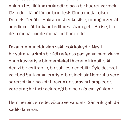
onların teşkilâtına muktedir olacak bir kudret vermek
lâzımdır—tâ bütün onların teşkilâtına medar olsun.
Demek, Cenâb-ı Haktan nisbet kesilse, toprağın zerrâtı
adedince ilâhlar kabul edilmesi lâzım gelir. Bu ise, bin
defa muhal içinde muhal bir hurafedir.
Fakat memur oldukları vakit çok kolaydır. Nasıl
bir sultan-ı azîmin bir âdi neferi, o padişahın namıyla ve
onun kuvvetiyle bir memleketi hicret ettirebilir, iki
denizi birleştirebilir, bir şahı esir edebilir. Öyle de, Ezel
ve Ebed Sultanının emriyle, bir sinek bir Nemrut’u yere
serer; bir karınca bir Firavun’un sarayını harap eder,
yere atar; bir incir çekirdeği bir incir ağacını yüklenir.
Hem herbir zerrede, vücub ve vahdet-i Sânia iki şahid-i
sadık daha var.