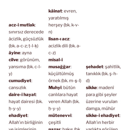
kâinat
: evren,
yaratılmış
acz-i mutlak
:
herşey (bk. k-v-
sınırsız derecede
n)
âcizlik, güçsüzlük
lisan-ı acz
:
(bk. a-c-z; ṭ-l-ḳ)
acizlik dili (bk. a-
âyine
: ayna
c-z)
cilve
: görünüm,
misal-i
yansıma (bk. c-l-
musağğar
:
şehadet
: şahitlik,
y)
küçültülmüş
tanıklık (bk. ş-h-
cumudiyet
:
örnek (bk. m-s̱-l)
d)
cansızlık
Muhyî
: bütün
sikke
: madenî
daire-i hayat
:
canlılara hayat
para gibi şeyler
hayat dairesi (bk.
veren Allah (bk.
üzerine vurulan
ḥ-y-y)
ḥ-y-y)
damga, mühür
ehadiyet
:
mütenevvi
:
sikke-i ehadiyet
:
Allah’ın birliğinin
çeşitli
Allah’ın herbir
ve isimlerinin
nazar
: bakış (bk.
varlıkta görülen