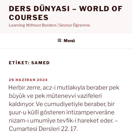
İçeriğe
DERS DÜNYASI – WORLD OF
geç
COURSES
Learning Without Borders | Sınırsız Öğrenme
Menü
ETIKET:
SAMED
YAYIM
29 HAZIRAN 2024
TARIHI
Herbir zerre, acz-i mutlakıyla beraber pek
büyük ve pek mütenevvi vazifeleri
kaldırıyor. Ve cumudiyetiyle beraber, bir
şuur-u küllî gösteren intizamperverâne
nizam-ı umumîye tevfik-i hareket eder. –
Cumartesi Dersleri 22. 17.