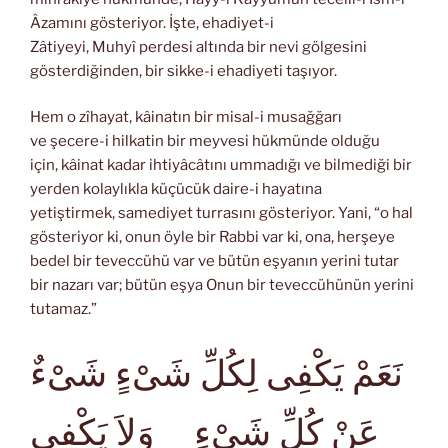
Âzamını gösteriyor. İşte, ehadiyet-i
Zâtiyeyi, Muhyî perdesi altında bir nevi gölgesini
gösterdiğinden, bir sikke-i ehadiyeti taşıyor.
Hem o zîhayat, kâinatın bir misal-i musağğarı
ve şecere-i hilkatin bir meyvesi hükmünde olduğu
için, kâinat kadar ihtiyâcâtını ummadığı ve bilmediği bir
yerden kolaylıkla küçücük daire-i hayatına
yetiştirmek, samediyet turrasını gösteriyor. Yani, “o hal
gösteriyor ki, onun öyle bir Rabbi var ki, ona, herşeye
bedel bir teveccühü var ve bütün eşyanın yerini tutar
bir nazarı var; bütün eşya Onun bir teveccühünün yerini
tutamaz.”
نَعَمْ يَكْفِى لِكُلِّ شَىْءٍ شَىْءٌ
عَنْ كُلِّ شَىْءٍ وَلاَ يَكْفِى