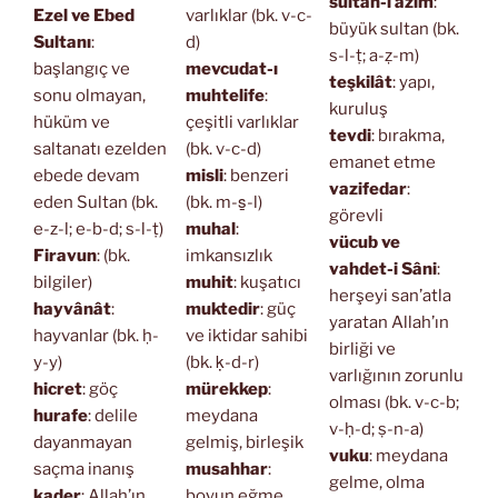
sultan-ı azîm
:
Ezel ve Ebed
varlıklar (bk. v-c-
büyük sultan (bk.
Sultanı
:
d)
s-l-ṭ; a-ẓ-m)
başlangıç ve
mevcudat-ı
teşkilât
: yapı,
sonu olmayan,
muhtelife
:
kuruluş
hüküm ve
çeşitli varlıklar
tevdi
: bırakma,
saltanatı ezelden
(bk. v-c-d)
emanet etme
ebede devam
misli
: benzeri
vazifedar
:
eden Sultan (bk.
(bk. m-s̱-l)
görevli
e-z-l; e-b-d; s-l-ṭ)
muhal
:
vücub ve
Firavun
: (bk.
imkansızlık
vahdet-i Sâni
:
bilgiler)
muhit
: kuşatıcı
herşeyi san’atla
hayvânât
:
muktedir
: güç
yaratan Allah’ın
hayvanlar (bk. ḥ-
ve iktidar sahibi
birliği ve
y-y)
(bk. ḳ-d-r)
varlığının zorunlu
hicret
: göç
mürekkep
:
olması (bk. v-c-b;
hurafe
: delile
meydana
v-ḥ-d; ṣ-n-a)
dayanmayan
gelmiş, birleşik
vuku
: meydana
saçma inanış
musahhar
:
gelme, olma
kader
: Allah’ın
boyun eğme