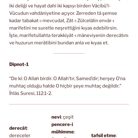
iki deliği ve hayat dahi iki kapıyı birden Vâcibü’l-
Vücudun vahdâniyetine açıyor. Zerreden tâ şemse
kadar tabakat-ı mevcudat, Zât-ı Zülcelâlin envâr-ı
marifetini ne suretle neşrettiğini kıyas edebilirsin.
İşte, marifetullahta terakkiyât-ı mâneviyenin derecâtını
ve huzurun merâtibini bundan anla ve kıyas et.
Dipnot-1
“De ki: O Allah birdir. O Allah’tır, Samed’dir; herşey O’na
muhtaç olduğu halde O hiçbir şeye muhtaç değildir.”
İhlâs Suresi, 112:1-2.
nevi
: çeşit
pencere-i
derecât
:
mühimme
:
dereceler
tafsil etme
: