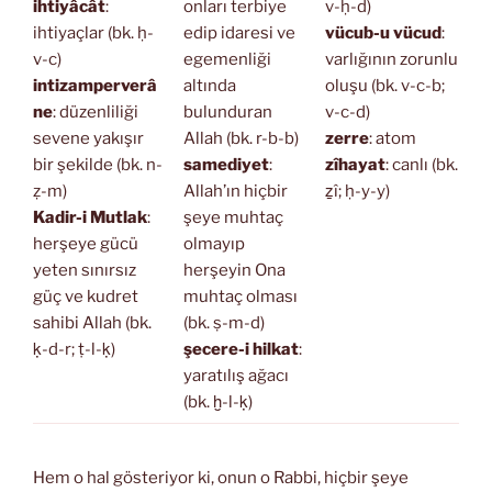
ihtiyâcât
:
onları terbiye
v-ḥ-d)
ihtiyaçlar (bk. ḥ-
edip idaresi ve
vücub-u vücud
:
v-c)
egemenliği
varlığının zorunlu
intizamperverâ
altında
oluşu (bk. v-c-b;
ne
: düzenliliği
bulunduran
v-c-d)
sevene yakışır
Allah (bk. r-b-b)
zerre
: atom
bir şekilde (bk. n-
samediyet
:
zîhayat
: canlı (bk.
ẓ-m)
Allah’ın hiçbir
ẕî; ḥ-y-y)
Kadir-i Mutlak
:
şeye muhtaç
herşeye gücü
olmayıp
yeten sınırsız
herşeyin Ona
güç ve kudret
muhtaç olması
sahibi Allah (bk.
(bk. ṣ-m-d)
ḳ-d-r; ṭ-l-ḳ)
şecere-i hilkat
:
yaratılış ağacı
(bk. ḫ-l-ḳ)
Hem o hal gösteriyor ki, onun o Rabbi, hiçbir şeye