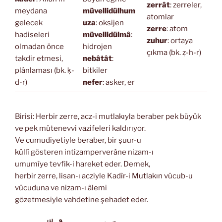
zerrât
: zerreler,
meydana
müvellidülhum
atomlar
gelecek
uza
: oksijen
zerre
: atom
hadiseleri
müvellidülmâ
:
zuhur
: ortaya
olmadan önce
hidrojen
çıkma (bk. ẓ-h-r)
takdir etmesi,
nebâtât
:
plânlaması (bk. ḳ-
bitkiler
d-r)
nefer
: asker, er
Birisi: Herbir zerre, acz-i mutlakıyla beraber pek büyük
ve pek mütenevvi vazifeleri kaldırıyor.
Ve cumudiyetiyle beraber, bir şuur-u
küllî gösteren intizamperverâne nizam-ı
umumîye tevfik-i hareket eder. Demek,
herbir zerre, lisan-ı acziyle Kadîr-i Mutlakın vücub-u
vücuduna ve nizam-ı âlemi
gözetmesiyle vahdetine şehadet eder.