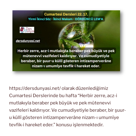
https://dersdunyasi.net/ olarak düzenlediğimiz
Cumartesi Derslerinde bu hafta “Herbir zerre, acz-i
mutlakıyla beraber pek büyük ve pek mütenevvi
vazifeleri kaldırıyor. Ve cumudiyetiyle beraber, bir şuur-
u küllî gösteren intizamperverâne nizam-ı umumîye
tevfik-i hareket eder.” konusu işlenmektedir.