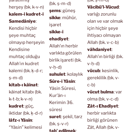
yaratılmış
(bk. ṣ-m-d)
(bk. ṣ-m-d)
herşey (bk. k-v-n)
Vâcibü’l-Vücud
:
şems
: güneş
kalem-i kudret-i
varlığı zorunlu
sikke
: mühür,
Samedâniye
:
olan ve var olmak
işaret
Kendisi hiçbir
için hiçbir şeye
sikke-i
şeye muhtaç
ihtiyacı olmayan
ehadiyet
:
olmayıp herşeyin
Allah (bk. v-c-b)
Allah’ın herbir
Kendisine
vâhdaniyet
:
varlıkta görülen
muhtaç olduğu
Allah’ın birliği (bk.
birlik işareti (bk.
Allah’ın kudret
v-ḥ-d)
v-ḥ-d)
kalemi (bk. ḳ-d-r;
vücub
: kesinlik,
suhulet
: kolaylık
ṣ-m-d)
gereklilik (bk. v-
Sûre-i Yâsin
:
kitab-ı kâinat
:
c-b)
Yâsin Sûresi,
kâinat kitabı (bk.
vücut bulma
: var
Kur’ân-ı
k-t-b; k-v-n)
olma (bk. v-c-d)
Kerimin 36.
kudret
: güç,
Zât-ı Ehadiyet
:
sûresi
iktidar (bk. ḳ-d-r)
herbir varlıkta
suret
: şekil, tarz
lâfz-ı Yâsin
:
birliği görünen
(bk. ṣ-v-r)
“Yâsin” kelimesi
Zât, Allah (bk. v-
tab’ edilmek
: