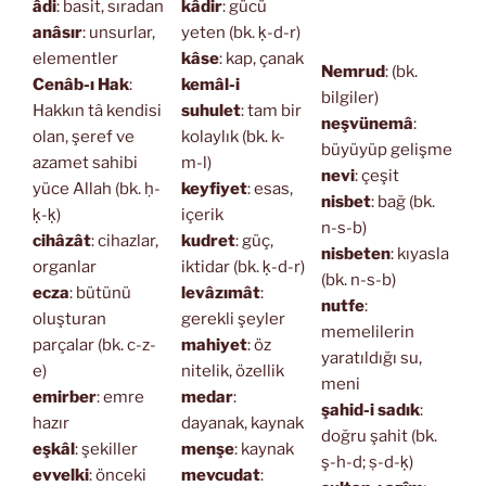
âdi
: basit, sıradan
kâdir
: gücü
anâsır
: unsurlar,
yeten (bk. ḳ-d-r)
elementler
kâse
: kap, çanak
Nemrud
: (bk.
Cenâb-ı Hak
:
kemâl-i
bilgiler)
Hakkın tâ kendisi
suhulet
: tam bir
neşvünemâ
:
olan, şeref ve
kolaylık (bk. k-
büyüyüp gelişme
azamet sahibi
m-l)
nevi
: çeşit
yüce Allah (bk. ḥ-
keyfiyet
: esas,
nisbet
: bağ (bk.
ḳ-ḳ)
içerik
n-s-b)
cihâzât
: cihazlar,
kudret
: güç,
nisbeten
: kıyasla
organlar
iktidar (bk. ḳ-d-r)
(bk. n-s-b)
ecza
: bütünü
levâzımât
:
nutfe
:
oluşturan
gerekli şeyler
memelilerin
parçalar (bk. c-z-
mahiyet
: öz
yaratıldığı su,
e)
nitelik, özellik
meni
emirber
: emre
medar
:
şahid-i sadık
:
hazır
dayanak, kaynak
doğru şahit (bk.
eşkâl
: şekiller
menşe
: kaynak
ş-h-d; ṣ-d-ḳ)
evvelki
: önceki
mevcudat
: