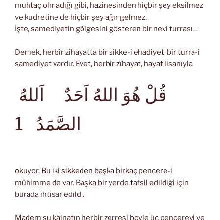
muhtaç olmadığı gibi, hazinesinden hiçbir şey eksilmez
ve kudretine de hiçbir şey ağır gelmez.
İşte, samediyetin gölgesini gösteren bir nevi turrası…
Demek, herbir zîhayatta bir sikke-i ehadiyet, bir turra-i
samediyet vardır. Evet, herbir zîhayat, hayat lisanıyla
قُلْ هُوَ اللهُ اَحَدٌ اَللهُ
الصَّمَدُ
1
okuyor. Bu iki sikkeden başka birkaç pencere-i
mühimme de var. Başka bir yerde tafsil edildiği için
burada ihtisar edildi.
Madem şu kâinatın herbir zerresi böyle üç pencereyi ve