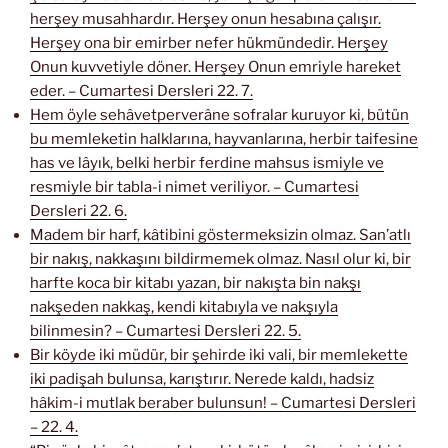
herşey musahhardır. Herşey onun hesabına çalışır.
Herşey ona bir emirber nefer hükmündedir. Herşey
Onun kuvvetiyle döner. Herşey Onun emriyle hareket
eder. – Cumartesi Dersleri 22. 7.
Hem öyle sehâvetperverâne sofralar kuruyor ki, bütün
bu memleketin halklarına, hayvanlarına, herbir taifesine
has ve lâyık, belki herbir ferdine mahsus ismiyle ve
resmiyle bir tabla-i nimet veriliyor. – Cumartesi
Dersleri 22. 6.
Madem bir harf, kâtibini göstermeksizin olmaz. San’atlı
bir nakış, nakkaşını bildirmemek olmaz. Nasıl olur ki, bir
harfte koca bir kitabı yazan, bir nakışta bin nakşı
nakşeden nakkaş, kendi kitabıyla ve nakşıyla
bilinmesin? – Cumartesi Dersleri 22. 5.
Bir köyde iki müdür, bir şehirde iki vali, bir memlekette
iki padişah bulunsa, karıştırır. Nerede kaldı, hadsiz
hâkim-i mutlak beraber bulunsun! – Cumartesi Dersleri
– 22. 4.