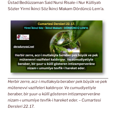
Üstad Bediüzzaman Said Nursi Risale-i Nur Külliyatı
Sözler Yirmi İkinci Söz İkinci Makam Dördüncü Lem’a.
Herbir zerre, acz-i mutlakıyla beraber pek büyük ve pek
mütenevvi vazifeleri kaldırıyor. Ve cumudiyetiyle
beraber, bir şuur-u küllî gösteren intizamperverâne
nizam-ı umumîye tevfik-i hareket eder. – Cumartesi
Dersleri 22. 17.