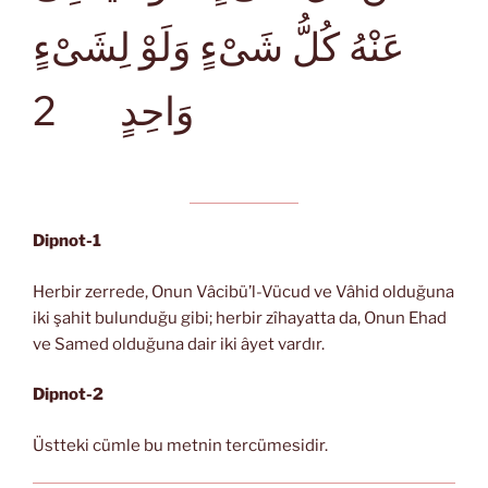
عَنْهُ كُلُّ شَىْءٍ وَلَوْ لِشَىْءٍ
2
وَاحِدٍ
Dipnot-1
Herbir zerrede, Onun Vâcibü’l-Vücud ve Vâhid olduğuna
iki şahit bulunduğu gibi; herbir zîhayatta da, Onun Ehad
ve Samed olduğuna dair iki âyet vardır.
Dipnot-2
Üstteki cümle bu metnin tercümesidir.