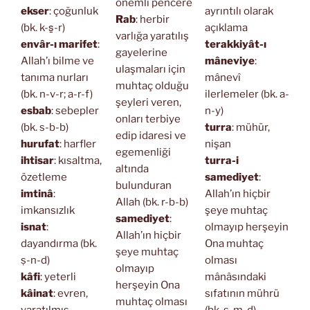
önemli pencere
ekser
: çoğunluk
ayrıntılı olarak
Rab
: herbir
(bk. k-s̱-r)
açıklama
varlığa yaratılış
envâr-ı marifet
:
terakkiyât-ı
gayelerine
Allah’ı bilme ve
mâneviye
:
ulaşmaları için
tanıma nurları
mânevî
muhtaç olduğu
(bk. n-v-r; a-r-f)
ilerlemeler (bk. a-
şeyleri veren,
esbab
: sebepler
n-y)
onları terbiye
(bk. s-b-b)
turra
: mühür,
edip idaresi ve
hurufat
: harfler
nişan
egemenliği
ihtisar
: kısaltma,
turra-i
altında
özetleme
samediyet
:
bulunduran
imtinâ
:
Allah’ın hiçbir
Allah (bk. r-b-b)
imkansızlık
şeye muhtaç
samediyet
:
isnat
:
olmayıp herşeyin
Allah’ın hiçbir
dayandırma (bk.
Ona muhtaç
şeye muhtaç
ṣ-n-d)
olması
olmayıp
kâfi
: yeterli
mânâsındaki
herşeyin Ona
kâinat
: evren,
sıfatının mührü
muhtaç olması