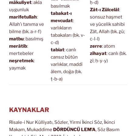
mâkuliyet
: akla
ḥ-d)
basılmak
uygunluk
Zât-ı Zülcelâl
:
tabakat-ı
marifetullah
:
sonsuz haşmet
mevcudat
:
Allah’ı tanıma ve
ve yücelik sahibi
varlıkların
bilme (bk. a-r-f)
Zât, Allah (bk. ẕü;
tabakaları (bk. v-
matbu
: basılmış
c-l-l)
c-d)
merâtib
:
zerre
: atom
tabiat
: canlı
mertebeler
zîhayat
: canlı (bk.
cansız bütün
neşretmek
:
ẕî; ḥ-y-y)
varlıklar, maddî
yaymak
âlem, doğa (bk.
ṭ-b-a)
KAYNAKLAR
Risale-i Nur Külliyatı, Sözler, Yirmi İkinci Söz, İkinci
Makam, Mukaddime
DÖRDÜNCÜ LEM’A
, Söz Basım