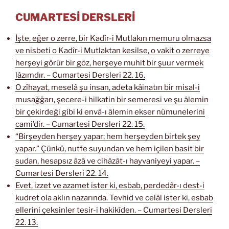
CUMARTESİ DERSLERİ
İşte, eğer o zerre, bir Kadîr-i Mutlakın memuru olmazsa
ve nisbeti o Kadîr-i Mutlaktan kesilse, o vakit o zerreye
herşeyi görür bir göz, herşeye muhit bir şuur vermek
lâzımdır. – Cumartesi Dersleri 22. 16.
O zîhayat, meselâ şu insan, adeta kâinatın bir misal-i
musağğarı, şecere-i hilkatin bir semeresi ve şu âlemin
bir çekirdeği gibi ki envâ-ı âlemin ekser nümunelerini
cami’dir. – Cumartesi Dersleri 22. 15.
“Birşeyden herşey yapar; hem herşeyden birtek şey
yapar.” Çünkü, nutfe suyundan ve hem içilen basit bir
sudan, hesapsız âzâ ve cihâzât-ı hayvaniyeyi yapar. –
Cumartesi Dersleri 22. 14.
Evet, izzet ve azamet ister ki, esbab, perdedâr-ı dest-i
kudret ola aklın nazarında. Tevhid ve celâl ister ki, esbab
ellerini çeksinler tesir-i hakikîden. – Cumartesi Dersleri
22. 13.