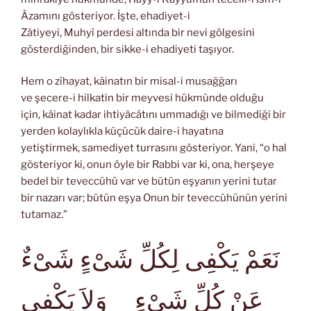
Âzamını gösteriyor. İşte, ehadiyet-i
Zâtiyeyi, Muhyî perdesi altında bir nevi gölgesini
gösterdiğinden, bir sikke-i ehadiyeti taşıyor.
Hem o zîhayat, kâinatın bir misal-i musağğarı
ve şecere-i hilkatin bir meyvesi hükmünde olduğu
için, kâinat kadar ihtiyâcâtını ummadığı ve bilmediği bir
yerden kolaylıkla küçücük daire-i hayatına
yetiştirmek, samediyet turrasını gösteriyor. Yani, “o hal
gösteriyor ki, onun öyle bir Rabbi var ki, ona, herşeye
bedel bir teveccühü var ve bütün eşyanın yerini tutar
bir nazarı var; bütün eşya Onun bir teveccühünün yerini
tutamaz.”
نَعَمْ يَكْفِى لِكُلِّ شَىْءٍ شَىْءٌ
عَنْ كُلِّ شَىْءٍ وَلاَ يَكْفِى