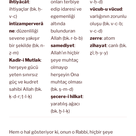
ihtiyâcât
:
onları terbiye
v-ḥ-d)
ihtiyaçlar (bk. ḥ-
edip idaresi ve
vücub-u vücud
:
v-c)
egemenliği
varlığının zorunlu
intizamperverâ
altında
oluşu (bk. v-c-b;
ne
: düzenliliği
bulunduran
v-c-d)
sevene yakışır
Allah (bk. r-b-b)
zerre
: atom
bir şekilde (bk. n-
samediyet
:
zîhayat
: canlı (bk.
ẓ-m)
Allah’ın hiçbir
ẕî; ḥ-y-y)
Kadir-i Mutlak
:
şeye muhtaç
herşeye gücü
olmayıp
yeten sınırsız
herşeyin Ona
güç ve kudret
muhtaç olması
sahibi Allah (bk.
(bk. ṣ-m-d)
ḳ-d-r; ṭ-l-ḳ)
şecere-i hilkat
:
yaratılış ağacı
(bk. ḫ-l-ḳ)
Hem o hal gösteriyor ki, onun o Rabbi, hiçbir şeye