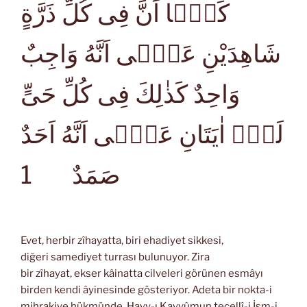
كَمَۤا اَنَّ فِى كُلِّ ذَرَّةٍ
شَاهِدَيْنِ عَلٰۤى اَنَّهُ وَاجِبٌ
وَاحِدٌ كَذٰلِكَ فِى كُلِّ حَىٍّ
لَهُۤ اٰيَتَانِ عَلٰۤى اَنَّهُ اَحَدٌ
1
صَمَدٌ
Evet, herbir zîhayatta, biri ehadiyet sikkesi,
diğeri samediyet turrası bulunuyor. Zira
bir zîhayat, ekser kâinatta cilveleri görünen esmâyı
birden kendi âyinesinde gösteriyor. Adeta bir nokta-i
mihrakiye hükmünde, Hayy-ı Kayyûmun tecellî-i İsm-i