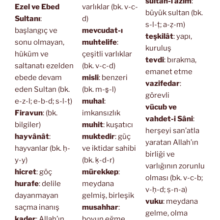
sultan-ı azîm
:
Ezel ve Ebed
varlıklar (bk. v-c-
büyük sultan (bk.
Sultanı
:
d)
s-l-ṭ; a-ẓ-m)
başlangıç ve
mevcudat-ı
teşkilât
: yapı,
sonu olmayan,
muhtelife
:
kuruluş
hüküm ve
çeşitli varlıklar
tevdi
: bırakma,
saltanatı ezelden
(bk. v-c-d)
emanet etme
ebede devam
misli
: benzeri
vazifedar
:
eden Sultan (bk.
(bk. m-s̱-l)
görevli
e-z-l; e-b-d; s-l-ṭ)
muhal
:
vücub ve
Firavun
: (bk.
imkansızlık
vahdet-i Sâni
:
bilgiler)
muhit
: kuşatıcı
herşeyi san’atla
hayvânât
:
muktedir
: güç
yaratan Allah’ın
hayvanlar (bk. ḥ-
ve iktidar sahibi
birliği ve
y-y)
(bk. ḳ-d-r)
varlığının zorunlu
hicret
: göç
mürekkep
:
olması (bk. v-c-b;
hurafe
: delile
meydana
v-ḥ-d; ṣ-n-a)
dayanmayan
gelmiş, birleşik
vuku
: meydana
saçma inanış
musahhar
:
gelme, olma
kader
: Allah’ın
boyun eğme