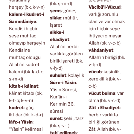
yaratılmış
(bk. ṣ-m-d)
(bk. ṣ-m-d)
herşey (bk. k-v-n)
Vâcibü’l-Vücud
:
şems
: güneş
kalem-i kudret-i
varlığı zorunlu
sikke
: mühür,
Samedâniye
:
olan ve var olmak
işaret
Kendisi hiçbir
için hiçbir şeye
sikke-i
şeye muhtaç
ihtiyacı olmayan
ehadiyet
:
olmayıp herşeyin
Allah (bk. v-c-b)
Allah’ın herbir
Kendisine
vâhdaniyet
:
varlıkta görülen
muhtaç olduğu
Allah’ın birliği (bk.
birlik işareti (bk.
Allah’ın kudret
v-ḥ-d)
v-ḥ-d)
kalemi (bk. ḳ-d-r;
vücub
: kesinlik,
suhulet
: kolaylık
ṣ-m-d)
gereklilik (bk. v-
Sûre-i Yâsin
:
kitab-ı kâinat
:
c-b)
Yâsin Sûresi,
kâinat kitabı (bk.
vücut bulma
: var
Kur’ân-ı
k-t-b; k-v-n)
olma (bk. v-c-d)
Kerimin 36.
kudret
: güç,
Zât-ı Ehadiyet
:
sûresi
iktidar (bk. ḳ-d-r)
herbir varlıkta
suret
: şekil, tarz
lâfz-ı Yâsin
:
birliği görünen
(bk. ṣ-v-r)
“Yâsin” kelimesi
Zât, Allah (bk. v-
tab’ edilmek
: