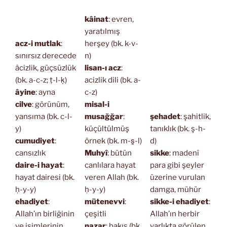
kâinat
: evren,
yaratılmış
acz-i mutlak
:
herşey (bk. k-v-
sınırsız derecede
n)
âcizlik, güçsüzlük
lisan-ı acz
:
(bk. a-c-z; ṭ-l-ḳ)
acizlik dili (bk. a-
âyine
: ayna
c-z)
cilve
: görünüm,
misal-i
yansıma (bk. c-l-
musağğar
:
şehadet
: şahitlik,
y)
küçültülmüş
tanıklık (bk. ş-h-
cumudiyet
:
örnek (bk. m-s̱-l)
d)
cansızlık
Muhyî
: bütün
sikke
: madenî
daire-i hayat
:
canlılara hayat
para gibi şeyler
hayat dairesi (bk.
veren Allah (bk.
üzerine vurulan
ḥ-y-y)
ḥ-y-y)
damga, mühür
ehadiyet
:
mütenevvi
:
sikke-i ehadiyet
:
Allah’ın birliğinin
çeşitli
Allah’ın herbir
ve isimlerinin
nazar
: bakış (bk.
varlıkta görülen