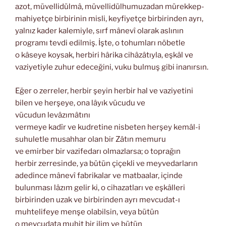
azot, müvellidülmâ, müvellidülhumuzadan mürekkep-
mahiyetçe birbirinin misli, keyfiyetçe birbirinden ayrı,
yalnız kader kalemiyle, sırf mânevî olarak aslının
programı tevdi edilmiş. İşte, o tohumları nöbetle
o kâseye koysak, herbiri hârika cihâzâtıyla, eşkâl ve
vaziyetiyle zuhur edeceğini, vuku bulmuş gibi inanırsın.
Eğer o zerreler, herbir şeyin herbir hal ve vaziyetini
bilen ve herşeye, ona lâyık vücudu ve
vücudun levâzımâtını
vermeye kadîr ve kudretine nisbeten herşey kemâl-i
suhuletle musahhar olan bir Zâtın memuru
ve emirber bir vazifedarı olmazlarsa; o toprağın
herbir zerresinde, ya bütün çiçekli ve meyvedarların
adedince mânevî fabrikalar ve matbaalar, içinde
bulunması lâzım gelir ki, o cihazatları ve eşkâlleri
birbirinden uzak ve birbirinden ayrı mevcudat-ı
muhtelifeye menşe olabilsin, veya bütün
o mevcudata muhit bir ilim ve bütün