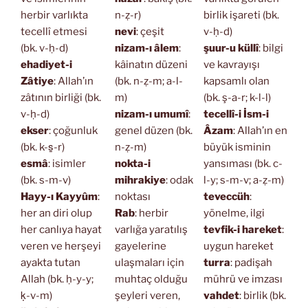
herbir varlıkta
n-ẓ-r)
birlik işareti (bk.
tecellî etmesi
nevi
: çeşit
v-ḥ-d)
(bk. v-ḥ-d)
nizam-ı âlem
:
şuur-u küllî
: bilgi
ehadiyet-i
kâinatın düzeni
ve kavrayışı
Zâtiye
: Allah’ın
(bk. n-ẓ-m; a-l-
kapsamlı olan
zâtının birliği (bk.
m)
(bk. ş-a-r; k-l-l)
v-ḥ-d)
nizam-ı umumî
:
tecellî-i İsm-i
ekser
: çoğunluk
genel düzen (bk.
Âzam
: Allah’ın en
(bk. k-s̱-r)
n-ẓ-m)
büyük isminin
esmâ
: isimler
nokta-i
yansıması (bk. c-
(bk. s-m-v)
mihrakiye
: odak
l-y; s-m-v; a-ẓ-m)
Hayy-ı Kayyûm
:
noktası
teveccüh
:
her an diri olup
Rab
: herbir
yönelme, ilgi
her canlıya hayat
varlığa yaratılış
tevfik-i hareket
:
veren ve herşeyi
gayelerine
uygun hareket
ayakta tutan
ulaşmaları için
turra
: padişah
Allah (bk. ḥ-y-y;
muhtaç olduğu
mührü ve imzası
ḳ-v-m)
şeyleri veren,
vahdet
: birlik (bk.