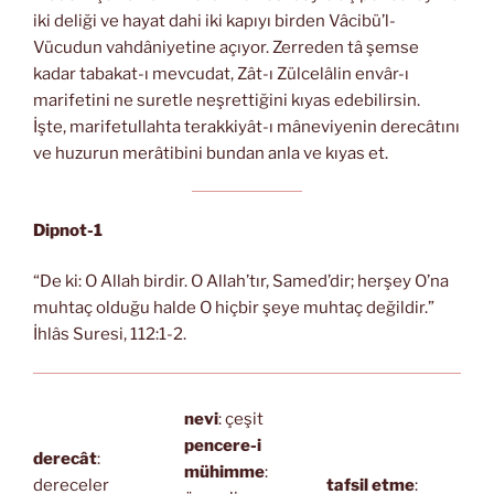
iki deliği ve hayat dahi iki kapıyı birden Vâcibü’l-
Vücudun vahdâniyetine açıyor. Zerreden tâ şemse
kadar tabakat-ı mevcudat, Zât-ı Zülcelâlin envâr-ı
marifetini ne suretle neşrettiğini kıyas edebilirsin.
İşte, marifetullahta terakkiyât-ı mâneviyenin derecâtını
ve huzurun merâtibini bundan anla ve kıyas et.
Dipnot-1
“De ki: O Allah birdir. O Allah’tır, Samed’dir; herşey O’na
muhtaç olduğu halde O hiçbir şeye muhtaç değildir.”
İhlâs Suresi, 112:1-2.
nevi
: çeşit
pencere-i
derecât
:
mühimme
:
dereceler
tafsil etme
: