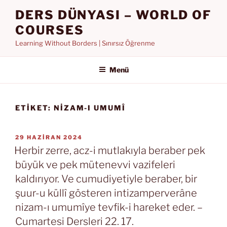
İçeriğe
DERS DÜNYASI – WORLD OF
geç
COURSES
Learning Without Borders | Sınırsız Öğrenme
Menü
ETIKET:
NIZAM-I UMUMÎ
YAYIM
29 HAZIRAN 2024
TARIHI
Herbir zerre, acz-i mutlakıyla beraber pek
büyük ve pek mütenevvi vazifeleri
kaldırıyor. Ve cumudiyetiyle beraber, bir
şuur-u küllî gösteren intizamperverâne
nizam-ı umumîye tevfik-i hareket eder. –
Cumartesi Dersleri 22. 17.