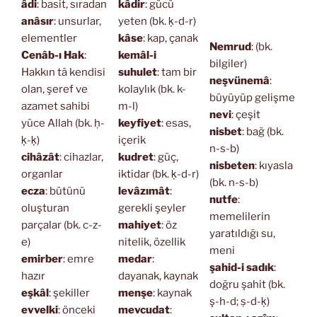
âdi
: basit, sıradan
kâdir
: gücü
anâsır
: unsurlar,
yeten (bk. ḳ-d-r)
elementler
kâse
: kap, çanak
Nemrud
: (bk.
Cenâb-ı Hak
:
kemâl-i
bilgiler)
Hakkın tâ kendisi
suhulet
: tam bir
neşvünemâ
:
olan, şeref ve
kolaylık (bk. k-
büyüyüp gelişme
azamet sahibi
m-l)
nevi
: çeşit
yüce Allah (bk. ḥ-
keyfiyet
: esas,
nisbet
: bağ (bk.
ḳ-ḳ)
içerik
n-s-b)
cihâzât
: cihazlar,
kudret
: güç,
nisbeten
: kıyasla
organlar
iktidar (bk. ḳ-d-r)
(bk. n-s-b)
ecza
: bütünü
levâzımât
:
nutfe
:
oluşturan
gerekli şeyler
memelilerin
parçalar (bk. c-z-
mahiyet
: öz
yaratıldığı su,
e)
nitelik, özellik
meni
emirber
: emre
medar
:
şahid-i sadık
:
hazır
dayanak, kaynak
doğru şahit (bk.
eşkâl
: şekiller
menşe
: kaynak
ş-h-d; ṣ-d-ḳ)
evvelki
: önceki
mevcudat
: