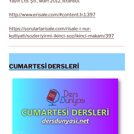
Yayın Ltd. Şti., Mart 2012, İstanbul.
http://www.erisale.com/#content.tr.1.397
https://sorularlarisale.com/risale-i-nur-
kulliyati/sozler/yirmi-ikinci-soz/ikinci-makam/397
CUMARTESİ DERSLERİ