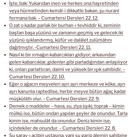
İşte, bak: Yukarıdan inen ve herkes ona hayretinden
veya hürmetinden kemâl-i dikkatle bakan, şu nuranî
fermana bak. – Cumartersi Dersleri 22. 12.
O zat o kadar parlak bir burhan-ı tevhiddir ki, zeminin
baştan başa yüzünü ve zamanın geçmiş ve gelecek iki
yüzünü ışıklandırmış, küfür ve dalâlet zulümâtını
dağıtmıştır. -Cumartesi Dersleri 22. 11.
Nasıl ki bir ırmağın kabarcıkları gidiyor; arkasından
gelen kabarcıklar, gidenler gibi parladığından anlaşılıyor
ki, onları parlattıran, daimî ve yüksek bir ışık sahibidir. –
Cumartesi Dersleri 22. 10.
Eğer o ağacın meyveleri ayrı ayrı merkeze ve köke, ayrı
ayrı kanunla raptedilse, herbir meyve bütün ağaç kadar
müşkülâtlı olur. – Cumartesi Dersleri 22. 9.
Demek o maddeler – hava, su, ziya (ışık), toprak – kimin
mülkü ise, bütün ondan yapılan şeyler de onundur. Tarla
kimin ise, mahsulât da onundur. Deniz kimin ise,
içindekiler de onundur. – Cumartesi Dersleri 22. 8.
Şu saray-ı acibin ustasına, yani şu garip âlemin sahibine