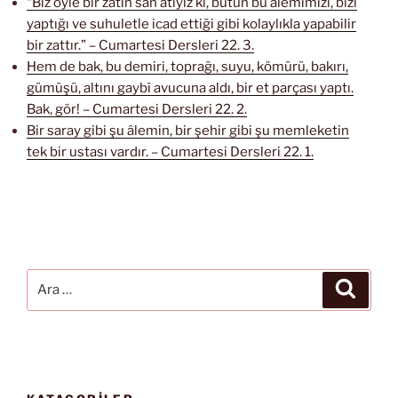
“Biz öyle bir zâtın san’atıyız ki, bütün bu âlemimizi, bizi
yaptığı ve suhuletle icad ettiği gibi kolaylıkla yapabilir
bir zattır.” – Cumartesi Dersleri 22. 3.
Hem de bak, bu demiri, toprağı, suyu, kömürü, bakırı,
gümüşü, altını gaybî avucuna aldı, bir et parçası yaptı.
Bak, gör! – Cumartesi Dersleri 22. 2.
Bir saray gibi şu âlemin, bir şehir gibi şu memleketin
tek bir ustası vardır. – Cumartesi Dersleri 22. 1.
Ara:
Ara