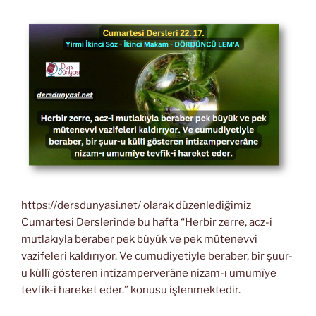
https://dersdunyasi.net/ olarak düzenlediğimiz
Cumartesi Derslerinde bu hafta “Herbir zerre, acz-i
mutlakıyla beraber pek büyük ve pek mütenevvi
vazifeleri kaldırıyor. Ve cumudiyetiyle beraber, bir şuur-
u küllî gösteren intizamperverâne nizam-ı umumîye
tevfik-i hareket eder.” konusu işlenmektedir.