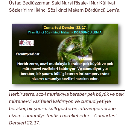
Üstad Bediüzzaman Said Nursi Risale-i Nur Külliyatı
Sözler Yirmi İkinci Söz İkinci Makam Dördüncü Lem’a.
Herbir zerre, acz-i mutlakıyla beraber pek büyük ve pek
mütenevvi vazifeleri kaldırıyor. Ve cumudiyetiyle
beraber, bir şuur-u küllî gösteren intizamperverâne
nizam-ı umumîye tevfik-i hareket eder. – Cumartesi
Dersleri 22. 17.