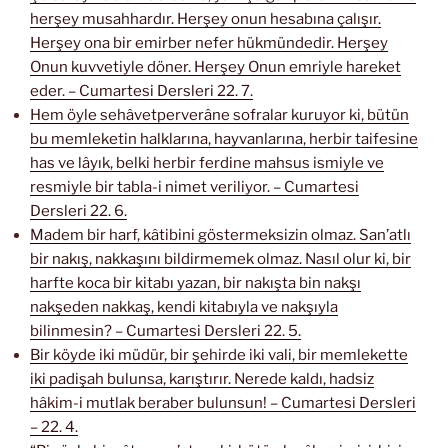
herşey musahhardır. Herşey onun hesabına çalışır.
Herşey ona bir emirber nefer hükmündedir. Herşey
Onun kuvvetiyle döner. Herşey Onun emriyle hareket
eder. – Cumartesi Dersleri 22. 7.
Hem öyle sehâvetperverâne sofralar kuruyor ki, bütün
bu memleketin halklarına, hayvanlarına, herbir taifesine
has ve lâyık, belki herbir ferdine mahsus ismiyle ve
resmiyle bir tabla-i nimet veriliyor. – Cumartesi
Dersleri 22. 6.
Madem bir harf, kâtibini göstermeksizin olmaz. San’atlı
bir nakış, nakkaşını bildirmemek olmaz. Nasıl olur ki, bir
harfte koca bir kitabı yazan, bir nakışta bin nakşı
nakşeden nakkaş, kendi kitabıyla ve nakşıyla
bilinmesin? – Cumartesi Dersleri 22. 5.
Bir köyde iki müdür, bir şehirde iki vali, bir memlekette
iki padişah bulunsa, karıştırır. Nerede kaldı, hadsiz
hâkim-i mutlak beraber bulunsun! – Cumartesi Dersleri
– 22. 4.