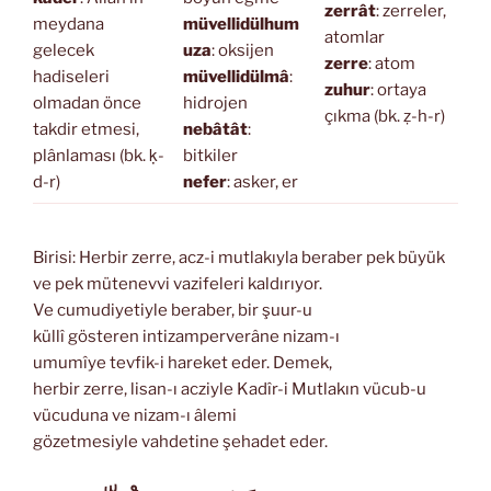
zerrât
: zerreler,
meydana
müvellidülhum
atomlar
gelecek
uza
: oksijen
zerre
: atom
hadiseleri
müvellidülmâ
:
zuhur
: ortaya
olmadan önce
hidrojen
çıkma (bk. ẓ-h-r)
takdir etmesi,
nebâtât
:
plânlaması (bk. ḳ-
bitkiler
d-r)
nefer
: asker, er
Birisi: Herbir zerre, acz-i mutlakıyla beraber pek büyük
ve pek mütenevvi vazifeleri kaldırıyor.
Ve cumudiyetiyle beraber, bir şuur-u
küllî gösteren intizamperverâne nizam-ı
umumîye tevfik-i hareket eder. Demek,
herbir zerre, lisan-ı acziyle Kadîr-i Mutlakın vücub-u
vücuduna ve nizam-ı âlemi
gözetmesiyle vahdetine şehadet eder.