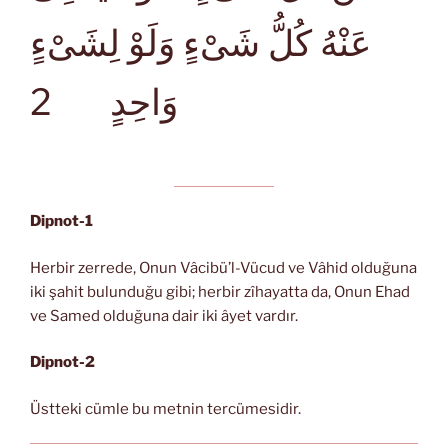
عَنْهُ كُلُّ شَىْءٍ وَلَوْ لِشَىْءٍ
2
وَاحِدٍ
Dipnot-1
Herbir zerrede, Onun Vâcibü’l-Vücud ve Vâhid olduğuna
iki şahit bulunduğu gibi; herbir zîhayatta da, Onun Ehad
ve Samed olduğuna dair iki âyet vardır.
Dipnot-2
Üstteki cümle bu metnin tercümesidir.