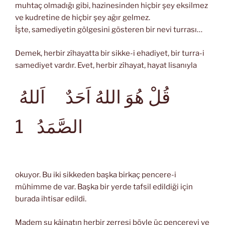
muhtaç olmadığı gibi, hazinesinden hiçbir şey eksilmez
ve kudretine de hiçbir şey ağır gelmez.
İşte, samediyetin gölgesini gösteren bir nevi turrası…
Demek, herbir zîhayatta bir sikke-i ehadiyet, bir turra-i
samediyet vardır. Evet, herbir zîhayat, hayat lisanıyla
قُلْ هُوَ اللهُ اَحَدٌ اَللهُ
الصَّمَدُ
1
okuyor. Bu iki sikkeden başka birkaç pencere-i
mühimme de var. Başka bir yerde tafsil edildiği için
burada ihtisar edildi.
Madem şu kâinatın herbir zerresi böyle üç pencereyi ve