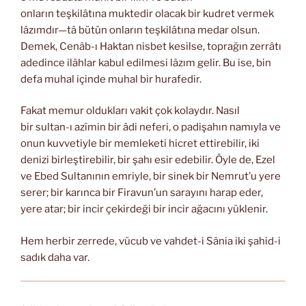
onların teşkilâtına muktedir olacak bir kudret vermek
lâzımdır—tâ bütün onların teşkilâtına medar olsun.
Demek, Cenâb-ı Haktan nisbet kesilse, toprağın zerrâtı
adedince ilâhlar kabul edilmesi lâzım gelir. Bu ise, bin
defa muhal içinde muhal bir hurafedir.
Fakat memur oldukları vakit çok kolaydır. Nasıl
bir sultan-ı azîmin bir âdi neferi, o padişahın namıyla ve
onun kuvvetiyle bir memleketi hicret ettirebilir, iki
denizi birleştirebilir, bir şahı esir edebilir. Öyle de, Ezel
ve Ebed Sultanının emriyle, bir sinek bir Nemrut’u yere
serer; bir karınca bir Firavun’un sarayını harap eder,
yere atar; bir incir çekirdeği bir incir ağacını yüklenir.
Hem herbir zerrede, vücub ve vahdet-i Sânia iki şahid-i
sadık daha var.