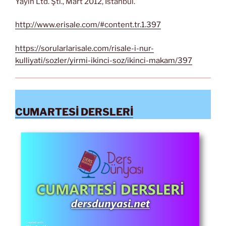
Yayın Ltd. Şti., Mart 2012, İstanbul.
http://www.erisale.com/#content.tr.1.397
https://sorularlarisale.com/risale-i-nur-
kulliyati/sozler/yirmi-ikinci-soz/ikinci-makam/397
CUMARTESİ DERSLERİ