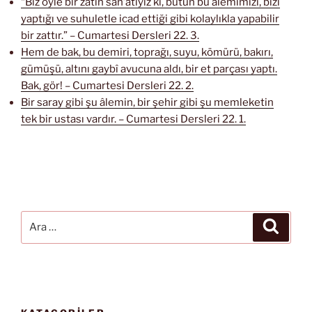
“Biz öyle bir zâtın san’atıyız ki, bütün bu âlemimizi, bizi
yaptığı ve suhuletle icad ettiği gibi kolaylıkla yapabilir
bir zattır.” – Cumartesi Dersleri 22. 3.
Hem de bak, bu demiri, toprağı, suyu, kömürü, bakırı,
gümüşü, altını gaybî avucuna aldı, bir et parçası yaptı.
Bak, gör! – Cumartesi Dersleri 22. 2.
Bir saray gibi şu âlemin, bir şehir gibi şu memleketin
tek bir ustası vardır. – Cumartesi Dersleri 22. 1.
Ara:
Ara