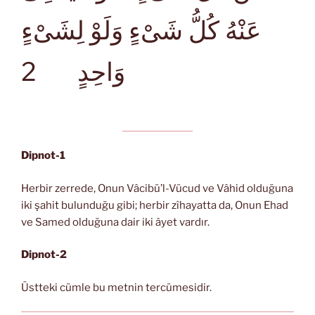
عَنْهُ كُلُّ شَىْءٍ وَلَوْ لِشَىْءٍ
2
وَاحِدٍ
Dipnot-1
Herbir zerrede, Onun Vâcibü’l-Vücud ve Vâhid olduğuna
iki şahit bulunduğu gibi; herbir zîhayatta da, Onun Ehad
ve Samed olduğuna dair iki âyet vardır.
Dipnot-2
Üstteki cümle bu metnin tercümesidir.