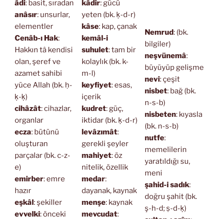
âdi
: basit, sıradan
kâdir
: gücü
anâsır
: unsurlar,
yeten (bk. ḳ-d-r)
elementler
kâse
: kap, çanak
Nemrud
: (bk.
Cenâb-ı Hak
:
kemâl-i
bilgiler)
Hakkın tâ kendisi
suhulet
: tam bir
neşvünemâ
:
olan, şeref ve
kolaylık (bk. k-
büyüyüp gelişme
azamet sahibi
m-l)
nevi
: çeşit
yüce Allah (bk. ḥ-
keyfiyet
: esas,
nisbet
: bağ (bk.
ḳ-ḳ)
içerik
n-s-b)
cihâzât
: cihazlar,
kudret
: güç,
nisbeten
: kıyasla
organlar
iktidar (bk. ḳ-d-r)
(bk. n-s-b)
ecza
: bütünü
levâzımât
:
nutfe
:
oluşturan
gerekli şeyler
memelilerin
parçalar (bk. c-z-
mahiyet
: öz
yaratıldığı su,
e)
nitelik, özellik
meni
emirber
: emre
medar
:
şahid-i sadık
:
hazır
dayanak, kaynak
doğru şahit (bk.
eşkâl
: şekiller
menşe
: kaynak
ş-h-d; ṣ-d-ḳ)
evvelki
: önceki
mevcudat
: