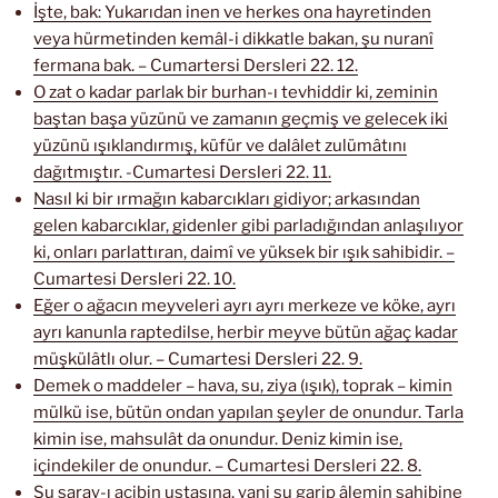
İşte, bak: Yukarıdan inen ve herkes ona hayretinden
veya hürmetinden kemâl-i dikkatle bakan, şu nuranî
fermana bak. – Cumartersi Dersleri 22. 12.
O zat o kadar parlak bir burhan-ı tevhiddir ki, zeminin
baştan başa yüzünü ve zamanın geçmiş ve gelecek iki
yüzünü ışıklandırmış, küfür ve dalâlet zulümâtını
dağıtmıştır. -Cumartesi Dersleri 22. 11.
Nasıl ki bir ırmağın kabarcıkları gidiyor; arkasından
gelen kabarcıklar, gidenler gibi parladığından anlaşılıyor
ki, onları parlattıran, daimî ve yüksek bir ışık sahibidir. –
Cumartesi Dersleri 22. 10.
Eğer o ağacın meyveleri ayrı ayrı merkeze ve köke, ayrı
ayrı kanunla raptedilse, herbir meyve bütün ağaç kadar
müşkülâtlı olur. – Cumartesi Dersleri 22. 9.
Demek o maddeler – hava, su, ziya (ışık), toprak – kimin
mülkü ise, bütün ondan yapılan şeyler de onundur. Tarla
kimin ise, mahsulât da onundur. Deniz kimin ise,
içindekiler de onundur. – Cumartesi Dersleri 22. 8.
Şu saray-ı acibin ustasına, yani şu garip âlemin sahibine