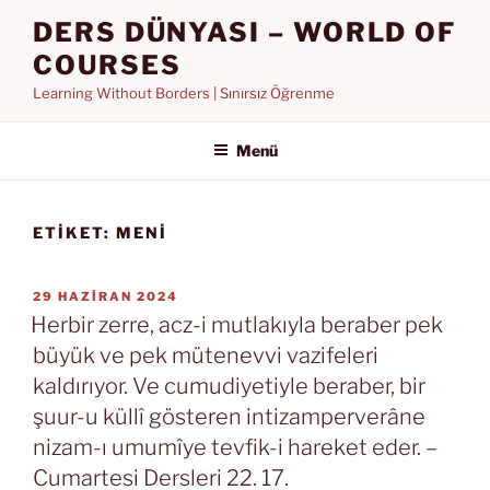
İçeriğe
DERS DÜNYASI – WORLD OF
geç
COURSES
Learning Without Borders | Sınırsız Öğrenme
Menü
ETIKET:
MENI
YAYIM
29 HAZIRAN 2024
TARIHI
Herbir zerre, acz-i mutlakıyla beraber pek
büyük ve pek mütenevvi vazifeleri
kaldırıyor. Ve cumudiyetiyle beraber, bir
şuur-u küllî gösteren intizamperverâne
nizam-ı umumîye tevfik-i hareket eder. –
Cumartesi Dersleri 22. 17.