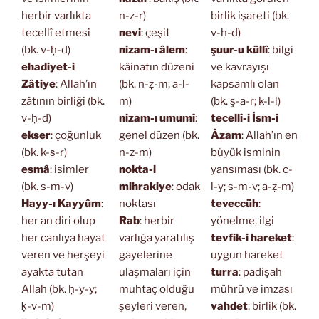
herbir varlıkta
n-ẓ-r)
birlik işareti (bk.
tecellî etmesi
nevi
: çeşit
v-ḥ-d)
(bk. v-ḥ-d)
nizam-ı âlem
:
şuur-u küllî
: bilgi
ehadiyet-i
kâinatın düzeni
ve kavrayışı
Zâtiye
: Allah’ın
(bk. n-ẓ-m; a-l-
kapsamlı olan
zâtının birliği (bk.
m)
(bk. ş-a-r; k-l-l)
v-ḥ-d)
nizam-ı umumî
:
tecellî-i İsm-i
ekser
: çoğunluk
genel düzen (bk.
Âzam
: Allah’ın en
(bk. k-s̱-r)
n-ẓ-m)
büyük isminin
esmâ
: isimler
nokta-i
yansıması (bk. c-
(bk. s-m-v)
mihrakiye
: odak
l-y; s-m-v; a-ẓ-m)
Hayy-ı Kayyûm
:
noktası
teveccüh
:
her an diri olup
Rab
: herbir
yönelme, ilgi
her canlıya hayat
varlığa yaratılış
tevfik-i hareket
:
veren ve herşeyi
gayelerine
uygun hareket
ayakta tutan
ulaşmaları için
turra
: padişah
Allah (bk. ḥ-y-y;
muhtaç olduğu
mührü ve imzası
ḳ-v-m)
şeyleri veren,
vahdet
: birlik (bk.