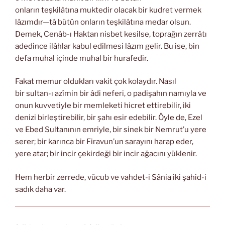
onların teşkilâtına muktedir olacak bir kudret vermek
lâzımdır—tâ bütün onların teşkilâtına medar olsun.
Demek, Cenâb-ı Haktan nisbet kesilse, toprağın zerrâtı
adedince ilâhlar kabul edilmesi lâzım gelir. Bu ise, bin
defa muhal içinde muhal bir hurafedir.
Fakat memur oldukları vakit çok kolaydır. Nasıl
bir sultan-ı azîmin bir âdi neferi, o padişahın namıyla ve
onun kuvvetiyle bir memleketi hicret ettirebilir, iki
denizi birleştirebilir, bir şahı esir edebilir. Öyle de, Ezel
ve Ebed Sultanının emriyle, bir sinek bir Nemrut’u yere
serer; bir karınca bir Firavun’un sarayını harap eder,
yere atar; bir incir çekirdeği bir incir ağacını yüklenir.
Hem herbir zerrede, vücub ve vahdet-i Sânia iki şahid-i
sadık daha var.