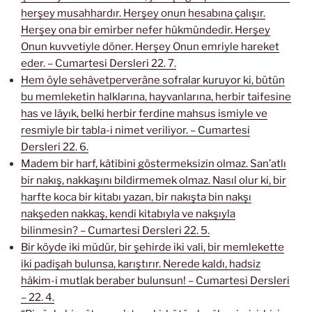
herşey musahhardır. Herşey onun hesabına çalışır.
Herşey ona bir emirber nefer hükmündedir. Herşey
Onun kuvvetiyle döner. Herşey Onun emriyle hareket
eder. – Cumartesi Dersleri 22. 7.
Hem öyle sehâvetperverâne sofralar kuruyor ki, bütün
bu memleketin halklarına, hayvanlarına, herbir taifesine
has ve lâyık, belki herbir ferdine mahsus ismiyle ve
resmiyle bir tabla-i nimet veriliyor. – Cumartesi
Dersleri 22. 6.
Madem bir harf, kâtibini göstermeksizin olmaz. San’atlı
bir nakış, nakkaşını bildirmemek olmaz. Nasıl olur ki, bir
harfte koca bir kitabı yazan, bir nakışta bin nakşı
nakşeden nakkaş, kendi kitabıyla ve nakşıyla
bilinmesin? – Cumartesi Dersleri 22. 5.
Bir köyde iki müdür, bir şehirde iki vali, bir memlekette
iki padişah bulunsa, karıştırır. Nerede kaldı, hadsiz
hâkim-i mutlak beraber bulunsun! – Cumartesi Dersleri
– 22. 4.