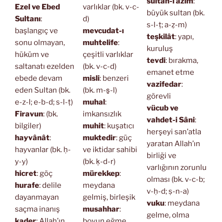
sultan-ı azîm
:
Ezel ve Ebed
varlıklar (bk. v-c-
büyük sultan (bk.
Sultanı
:
d)
s-l-ṭ; a-ẓ-m)
başlangıç ve
mevcudat-ı
teşkilât
: yapı,
sonu olmayan,
muhtelife
:
kuruluş
hüküm ve
çeşitli varlıklar
tevdi
: bırakma,
saltanatı ezelden
(bk. v-c-d)
emanet etme
ebede devam
misli
: benzeri
vazifedar
:
eden Sultan (bk.
(bk. m-s̱-l)
görevli
e-z-l; e-b-d; s-l-ṭ)
muhal
:
vücub ve
Firavun
: (bk.
imkansızlık
vahdet-i Sâni
:
bilgiler)
muhit
: kuşatıcı
herşeyi san’atla
hayvânât
:
muktedir
: güç
yaratan Allah’ın
hayvanlar (bk. ḥ-
ve iktidar sahibi
birliği ve
y-y)
(bk. ḳ-d-r)
varlığının zorunlu
hicret
: göç
mürekkep
:
olması (bk. v-c-b;
hurafe
: delile
meydana
v-ḥ-d; ṣ-n-a)
dayanmayan
gelmiş, birleşik
vuku
: meydana
saçma inanış
musahhar
:
gelme, olma
kader
: Allah’ın
boyun eğme