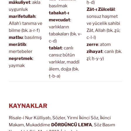
mâkuliyet
: akla
ḥ-d)
basılmak
uygunluk
Zât-ı Zülcelâl
:
tabakat-ı
marifetullah
:
sonsuz haşmet
mevcudat
:
Allah’ı tanıma ve
ve yücelik sahibi
varlıkların
bilme (bk. a-r-f)
Zât, Allah (bk. ẕü;
tabakaları (bk. v-
matbu
: basılmış
c-l-l)
c-d)
merâtib
:
zerre
: atom
tabiat
: canlı
mertebeler
zîhayat
: canlı (bk.
cansız bütün
neşretmek
:
ẕî; ḥ-y-y)
varlıklar, maddî
yaymak
âlem, doğa (bk.
ṭ-b-a)
KAYNAKLAR
Risale-i Nur Külliyatı, Sözler, Yirmi İkinci Söz, İkinci
Makam, Mukaddime
DÖRDÜNCÜ LEM’A
, Söz Basım