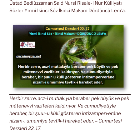
Üstad Bediüzzaman Said Nursi Risale-i Nur Külliyatı
Sözler Yirmi İkinci Söz İkinci Makam Dördüncü Lem’a.
Herbir zerre, acz-i mutlakıyla beraber pek büyük ve pek
mütenevvi vazifeleri kaldırıyor. Ve cumudiyetiyle
beraber, bir şuur-u küllî gösteren intizamperverâne
nizam-ı umumîye tevfik-i hareket eder. – Cumartesi
Dersleri 22. 17.