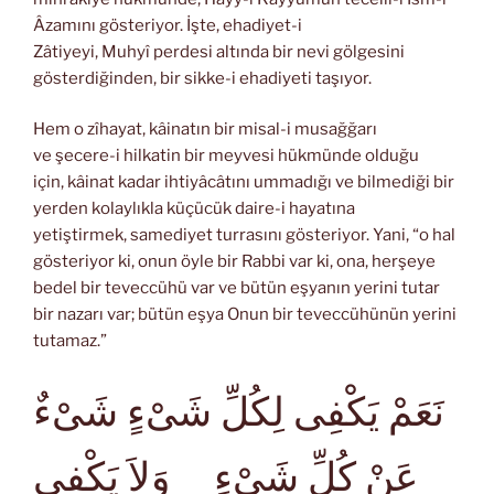
Âzamını gösteriyor. İşte, ehadiyet-i
Zâtiyeyi, Muhyî perdesi altında bir nevi gölgesini
gösterdiğinden, bir sikke-i ehadiyeti taşıyor.
Hem o zîhayat, kâinatın bir misal-i musağğarı
ve şecere-i hilkatin bir meyvesi hükmünde olduğu
için, kâinat kadar ihtiyâcâtını ummadığı ve bilmediği bir
yerden kolaylıkla küçücük daire-i hayatına
yetiştirmek, samediyet turrasını gösteriyor. Yani, “o hal
gösteriyor ki, onun öyle bir Rabbi var ki, ona, herşeye
bedel bir teveccühü var ve bütün eşyanın yerini tutar
bir nazarı var; bütün eşya Onun bir teveccühünün yerini
tutamaz.”
نَعَمْ يَكْفِى لِكُلِّ شَىْءٍ شَىْءٌ
عَنْ كُلِّ شَىْءٍ وَلاَ يَكْفِى