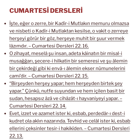
CUMARTESİ DERSLERİ
İşte, eğer o zerre, bir Kadîr-i Mutlakın memuru olmazsa
ve nisbeti o Kadîr-i Mutlaktan kesilse, o vakit o zerreye
herşeyi görür bir göz, herşeye muhit bir şuur vermek
lâzımdır. – Cumartesi Dersleri 22. 16.
O zîhayat, meselâ şu insan, adeta kâinatın bir misal-i
musağğarı, şecere-i hilkatin bir semeresi ve şu âlemin
bir çekirdeği gibi ki envâ-ı âlemin ekser nümunelerini
cami’dir. – Cumartesi Dersleri 22. 15.
“Birşeyden herşey yapar; hem herşeyden birtek şey
yapar.” Çünkü, nutfe suyundan ve hem içilen basit bir
sudan, hesapsız âzâ ve cihâzât-ı hayvaniyeyi yapar. –
Cumartesi Dersleri 22. 14.
Evet, izzet ve azamet ister ki, esbab, perdedâr-ı dest-i
kudret ola aklın nazarında. Tevhid ve celâl ister ki, esbab
ellerini çeksinler tesir-i hakikîden. – Cumartesi Dersleri
22. 13.