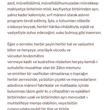
azot, müvellidülmâ, müvellidülhumuzadan mürekkep-
mahiyetçe birbirinin misli, keyfiyetçe birbirinden ayrı,
yalnız kader kalemiyle, sırf mânevî olarak aslının
programı tevdi edilmiş. İşte, o tohumları nöbetle
o kâseye koysak, herbiri hârika cihâzâtıyla, eşkâl ve
vaziyetiyle zuhur edeceğini, vuku bulmuş gibi inanırsın.
Eğer o zerreler, herbir şeyin herbir hal ve vaziyetini
bilen ve herşeye, ona lâyık vücudu ve
vücudun levâzımâtını
vermeye kadîr ve kudretine nisbeten herşey kemâl-i
suhuletle musahhar olan bir Zâtın memuru
ve emirber bir vazifedarı olmazlarsa; o toprağın
herbir zerresinde, ya bütün çiçekli ve meyvedarların
adedince mânevî fabrikalar ve matbaalar, içinde
bulunması lâzım gelir ki, o cihazatları ve eşkâlleri
birbirinden uzak ve birbirinden ayrı mevcudat-ı
muhtelifeye menşe olabilsin, veya bütün
o mevcudata muhit bir ilim ve bütün