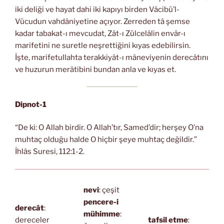
iki deliği ve hayat dahi iki kapıyı birden Vâcibü’l-
Vücudun vahdâniyetine açıyor. Zerreden tâ şemse
kadar tabakat-ı mevcudat, Zât-ı Zülcelâlin envâr-ı
marifetini ne suretle neşrettiğini kıyas edebilirsin.
İşte, marifetullahta terakkiyât-ı mâneviyenin derecâtını
ve huzurun merâtibini bundan anla ve kıyas et.
Dipnot-1
“De ki: O Allah birdir. O Allah’tır, Samed’dir; herşey O’na
muhtaç olduğu halde O hiçbir şeye muhtaç değildir.”
İhlâs Suresi, 112:1-2.
nevi
: çeşit
pencere-i
derecât
:
mühimme
:
dereceler
tafsil etme
: