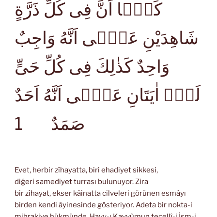
كَمَۤا اَنَّ فِى كُلِّ ذَرَّةٍ
شَاهِدَيْنِ عَلٰۤى اَنَّهُ وَاجِبٌ
وَاحِدٌ كَذٰلِكَ فِى كُلِّ حَىٍّ
لَهُۤ اٰيَتَانِ عَلٰۤى اَنَّهُ اَحَدٌ
1
صَمَدٌ
Evet, herbir zîhayatta, biri ehadiyet sikkesi,
diğeri samediyet turrası bulunuyor. Zira
bir zîhayat, ekser kâinatta cilveleri görünen esmâyı
birden kendi âyinesinde gösteriyor. Adeta bir nokta-i
mihrakiye hükmünde, Hayy-ı Kayyûmun tecellî-i İsm-i