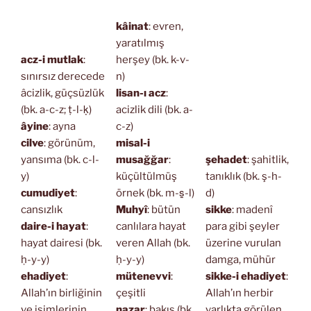
kâinat
: evren,
yaratılmış
acz-i mutlak
:
herşey (bk. k-v-
sınırsız derecede
n)
âcizlik, güçsüzlük
lisan-ı acz
:
(bk. a-c-z; ṭ-l-ḳ)
acizlik dili (bk. a-
âyine
: ayna
c-z)
cilve
: görünüm,
misal-i
yansıma (bk. c-l-
musağğar
:
şehadet
: şahitlik,
y)
küçültülmüş
tanıklık (bk. ş-h-
cumudiyet
:
örnek (bk. m-s̱-l)
d)
cansızlık
Muhyî
: bütün
sikke
: madenî
daire-i hayat
:
canlılara hayat
para gibi şeyler
hayat dairesi (bk.
veren Allah (bk.
üzerine vurulan
ḥ-y-y)
ḥ-y-y)
damga, mühür
ehadiyet
:
mütenevvi
:
sikke-i ehadiyet
:
Allah’ın birliğinin
çeşitli
Allah’ın herbir
ve isimlerinin
nazar
: bakış (bk.
varlıkta görülen