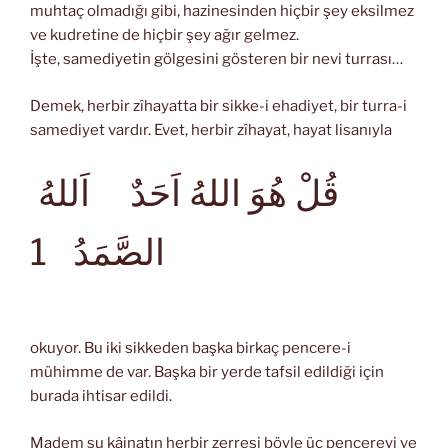
muhtaç olmadığı gibi, hazinesinden hiçbir şey eksilmez
ve kudretine de hiçbir şey ağır gelmez.
İşte, samediyetin gölgesini gösteren bir nevi turrası…
Demek, herbir zîhayatta bir sikke-i ehadiyet, bir turra-i
samediyet vardır. Evet, herbir zîhayat, hayat lisanıyla
قُلْ هُوَ اللهُ اَحَدٌ اَللهُ
الصَّمَدُ
1
okuyor. Bu iki sikkeden başka birkaç pencere-i
mühimme de var. Başka bir yerde tafsil edildiği için
burada ihtisar edildi.
Madem şu kâinatın herbir zerresi böyle üç pencereyi ve