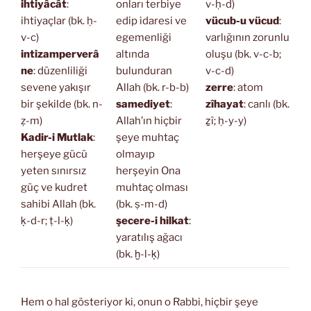
ihtiyâcât
:
onları terbiye
v-ḥ-d)
ihtiyaçlar (bk. ḥ-
edip idaresi ve
vücub-u vücud
:
v-c)
egemenliği
varlığının zorunlu
intizamperverâ
altında
oluşu (bk. v-c-b;
ne
: düzenliliği
bulunduran
v-c-d)
sevene yakışır
Allah (bk. r-b-b)
zerre
: atom
bir şekilde (bk. n-
samediyet
:
zîhayat
: canlı (bk.
ẓ-m)
Allah’ın hiçbir
ẕî; ḥ-y-y)
Kadir-i Mutlak
:
şeye muhtaç
herşeye gücü
olmayıp
yeten sınırsız
herşeyin Ona
güç ve kudret
muhtaç olması
sahibi Allah (bk.
(bk. ṣ-m-d)
ḳ-d-r; ṭ-l-ḳ)
şecere-i hilkat
:
yaratılış ağacı
(bk. ḫ-l-ḳ)
Hem o hal gösteriyor ki, onun o Rabbi, hiçbir şeye