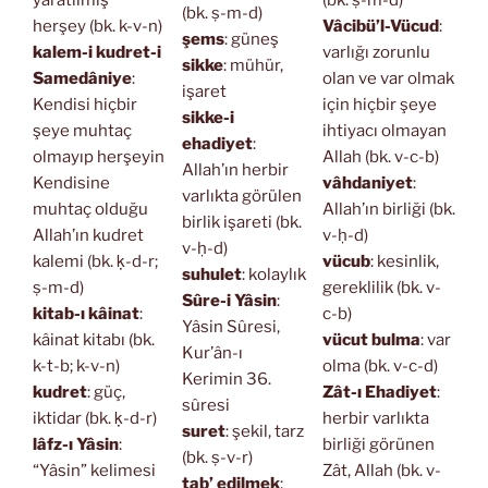
yaratılmış
(bk. ṣ-m-d)
(bk. ṣ-m-d)
herşey (bk. k-v-n)
Vâcibü’l-Vücud
:
şems
: güneş
kalem-i kudret-i
varlığı zorunlu
sikke
: mühür,
Samedâniye
:
olan ve var olmak
işaret
Kendisi hiçbir
için hiçbir şeye
sikke-i
şeye muhtaç
ihtiyacı olmayan
ehadiyet
:
olmayıp herşeyin
Allah (bk. v-c-b)
Allah’ın herbir
Kendisine
vâhdaniyet
:
varlıkta görülen
muhtaç olduğu
Allah’ın birliği (bk.
birlik işareti (bk.
Allah’ın kudret
v-ḥ-d)
v-ḥ-d)
kalemi (bk. ḳ-d-r;
vücub
: kesinlik,
suhulet
: kolaylık
ṣ-m-d)
gereklilik (bk. v-
Sûre-i Yâsin
:
kitab-ı kâinat
:
c-b)
Yâsin Sûresi,
kâinat kitabı (bk.
vücut bulma
: var
Kur’ân-ı
k-t-b; k-v-n)
olma (bk. v-c-d)
Kerimin 36.
kudret
: güç,
Zât-ı Ehadiyet
:
sûresi
iktidar (bk. ḳ-d-r)
herbir varlıkta
suret
: şekil, tarz
lâfz-ı Yâsin
:
birliği görünen
(bk. ṣ-v-r)
“Yâsin” kelimesi
Zât, Allah (bk. v-
tab’ edilmek
: