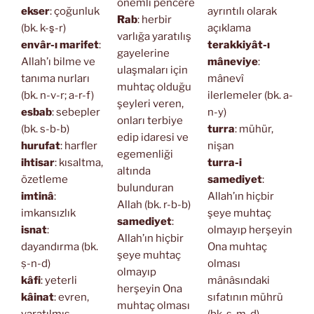
önemli pencere
ekser
: çoğunluk
ayrıntılı olarak
Rab
: herbir
(bk. k-s̱-r)
açıklama
varlığa yaratılış
envâr-ı marifet
:
terakkiyât-ı
gayelerine
Allah’ı bilme ve
mâneviye
:
ulaşmaları için
tanıma nurları
mânevî
muhtaç olduğu
(bk. n-v-r; a-r-f)
ilerlemeler (bk. a-
şeyleri veren,
esbab
: sebepler
n-y)
onları terbiye
(bk. s-b-b)
turra
: mühür,
edip idaresi ve
hurufat
: harfler
nişan
egemenliği
ihtisar
: kısaltma,
turra-i
altında
özetleme
samediyet
:
bulunduran
imtinâ
:
Allah’ın hiçbir
Allah (bk. r-b-b)
imkansızlık
şeye muhtaç
samediyet
:
isnat
:
olmayıp herşeyin
Allah’ın hiçbir
dayandırma (bk.
Ona muhtaç
şeye muhtaç
ṣ-n-d)
olması
olmayıp
kâfi
: yeterli
mânâsındaki
herşeyin Ona
kâinat
: evren,
sıfatının mührü
muhtaç olması