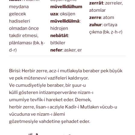
zerrât
: zerreler,
meydana
müvellidülhum
atomlar
gelecek
uza
: oksijen
zerre
: atom
hadiseleri
müvellidülmâ
:
zuhur
: ortaya
olmadan önce
hidrojen
çıkma (bk. ẓ-h-r)
takdir etmesi,
nebâtât
:
plânlaması (bk. ḳ-
bitkiler
d-r)
nefer
: asker, er
Birisi: Herbir zerre, acz-i mutlakıyla beraber pek büyük
ve pek mütenevvi vazifeleri kaldırıyor.
Ve cumudiyetiyle beraber, bir şuur-u
küllî gösteren intizamperverâne nizam-ı
umumîye tevfik-i hareket eder. Demek,
herbir zerre, lisan-ı acziyle Kadîr-i Mutlakın vücub-u
vücuduna ve nizam-ı âlemi
gözetmesiyle vahdetine şehadet eder.