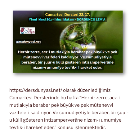
https://dersdunyasi.net/ olarak düzenlediğimiz
Cumartesi Derslerinde bu hafta “Herbir zerre, acz-i
mutlakıyla beraber pek büyük ve pek mütenevvi
vazifeleri kaldırıyor. Ve cumudiyetiyle beraber, bir şuur-
u küllî gösteren intizamperverâne nizam-ı umumîye
tevfik-i hareket eder.” konusu işlenmektedir.