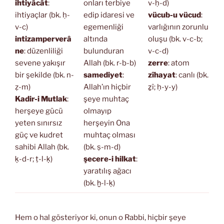
ihtiyâcât
:
onları terbiye
v-ḥ-d)
ihtiyaçlar (bk. ḥ-
edip idaresi ve
vücub-u vücud
:
v-c)
egemenliği
varlığının zorunlu
intizamperverâ
altında
oluşu (bk. v-c-b;
ne
: düzenliliği
bulunduran
v-c-d)
sevene yakışır
Allah (bk. r-b-b)
zerre
: atom
bir şekilde (bk. n-
samediyet
:
zîhayat
: canlı (bk.
ẓ-m)
Allah’ın hiçbir
ẕî; ḥ-y-y)
Kadir-i Mutlak
:
şeye muhtaç
herşeye gücü
olmayıp
yeten sınırsız
herşeyin Ona
güç ve kudret
muhtaç olması
sahibi Allah (bk.
(bk. ṣ-m-d)
ḳ-d-r; ṭ-l-ḳ)
şecere-i hilkat
:
yaratılış ağacı
(bk. ḫ-l-ḳ)
Hem o hal gösteriyor ki, onun o Rabbi, hiçbir şeye