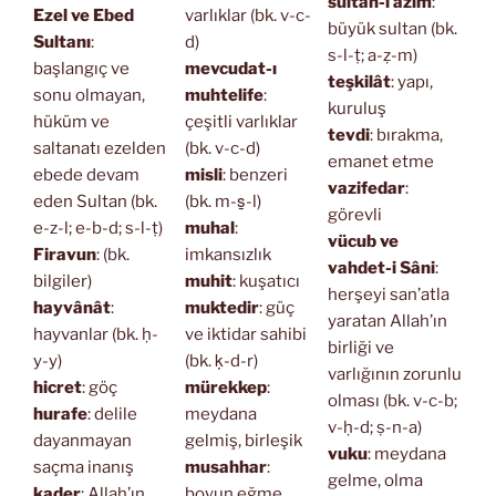
sultan-ı azîm
:
Ezel ve Ebed
varlıklar (bk. v-c-
büyük sultan (bk.
Sultanı
:
d)
s-l-ṭ; a-ẓ-m)
başlangıç ve
mevcudat-ı
teşkilât
: yapı,
sonu olmayan,
muhtelife
:
kuruluş
hüküm ve
çeşitli varlıklar
tevdi
: bırakma,
saltanatı ezelden
(bk. v-c-d)
emanet etme
ebede devam
misli
: benzeri
vazifedar
:
eden Sultan (bk.
(bk. m-s̱-l)
görevli
e-z-l; e-b-d; s-l-ṭ)
muhal
:
vücub ve
Firavun
: (bk.
imkansızlık
vahdet-i Sâni
:
bilgiler)
muhit
: kuşatıcı
herşeyi san’atla
hayvânât
:
muktedir
: güç
yaratan Allah’ın
hayvanlar (bk. ḥ-
ve iktidar sahibi
birliği ve
y-y)
(bk. ḳ-d-r)
varlığının zorunlu
hicret
: göç
mürekkep
:
olması (bk. v-c-b;
hurafe
: delile
meydana
v-ḥ-d; ṣ-n-a)
dayanmayan
gelmiş, birleşik
vuku
: meydana
saçma inanış
musahhar
:
gelme, olma
kader
: Allah’ın
boyun eğme