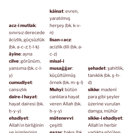
kâinat
: evren,
yaratılmış
acz-i mutlak
:
herşey (bk. k-v-
sınırsız derecede
n)
âcizlik, güçsüzlük
lisan-ı acz
:
(bk. a-c-z; ṭ-l-ḳ)
acizlik dili (bk. a-
âyine
: ayna
c-z)
cilve
: görünüm,
misal-i
yansıma (bk. c-l-
musağğar
:
şehadet
: şahitlik,
y)
küçültülmüş
tanıklık (bk. ş-h-
cumudiyet
:
örnek (bk. m-s̱-l)
d)
cansızlık
Muhyî
: bütün
sikke
: madenî
daire-i hayat
:
canlılara hayat
para gibi şeyler
hayat dairesi (bk.
veren Allah (bk.
üzerine vurulan
ḥ-y-y)
ḥ-y-y)
damga, mühür
ehadiyet
:
mütenevvi
:
sikke-i ehadiyet
:
Allah’ın birliğinin
çeşitli
Allah’ın herbir
ve isimlerinin
nazar
: bakış (bk.
varlıkta görülen