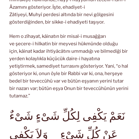
Âzamını gösteriyor. İşte, ehadiyet-i
Zâtiyeyi, Muhyî perdesi altında bir nevi gölgesini
gösterdiğinden, bir sikke-i ehadiyeti taşıyor.
Hem o zîhayat, kâinatın bir misal-i musağğarı
ve şecere-i hilkatin bir meyvesi hükmünde olduğu
için, kâinat kadar ihtiyâcâtını ummadığı ve bilmediği bir
yerden kolaylıkla küçücük daire-i hayatına
yetiştirmek, samediyet turrasını gösteriyor. Yani, “o hal
gösteriyor ki, onun öyle bir Rabbi var ki, ona, herşeye
bedel bir teveccühü var ve bütün eşyanın yerini tutar
bir nazarı var; bütün eşya Onun bir teveccühünün yerini
tutamaz.”
نَعَمْ يَكْفِى لِكُلِّ شَىْءٍ شَىْءٌ
عَنْ كُلِّ شَىْءٍ وَلاَ يَكْفِى