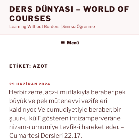
İçeriğe
DERS DÜNYASI – WORLD OF
geç
COURSES
Learning Without Borders | Sınırsız Öğrenme
Menü
ETIKET:
AZOT
YAYIM
29 HAZIRAN 2024
TARIHI
Herbir zerre, acz-i mutlakıyla beraber pek
büyük ve pek mütenevvi vazifeleri
kaldırıyor. Ve cumudiyetiyle beraber, bir
şuur-u küllî gösteren intizamperverâne
nizam-ı umumîye tevfik-i hareket eder. –
Cumartesi Dersleri 22. 17.