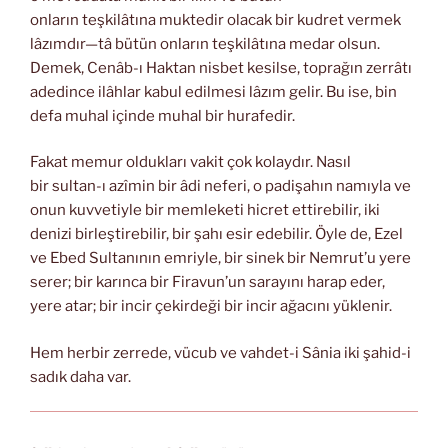
onların teşkilâtına muktedir olacak bir kudret vermek
lâzımdır—tâ bütün onların teşkilâtına medar olsun.
Demek, Cenâb-ı Haktan nisbet kesilse, toprağın zerrâtı
adedince ilâhlar kabul edilmesi lâzım gelir. Bu ise, bin
defa muhal içinde muhal bir hurafedir.
Fakat memur oldukları vakit çok kolaydır. Nasıl
bir sultan-ı azîmin bir âdi neferi, o padişahın namıyla ve
onun kuvvetiyle bir memleketi hicret ettirebilir, iki
denizi birleştirebilir, bir şahı esir edebilir. Öyle de, Ezel
ve Ebed Sultanının emriyle, bir sinek bir Nemrut’u yere
serer; bir karınca bir Firavun’un sarayını harap eder,
yere atar; bir incir çekirdeği bir incir ağacını yüklenir.
Hem herbir zerrede, vücub ve vahdet-i Sânia iki şahid-i
sadık daha var.