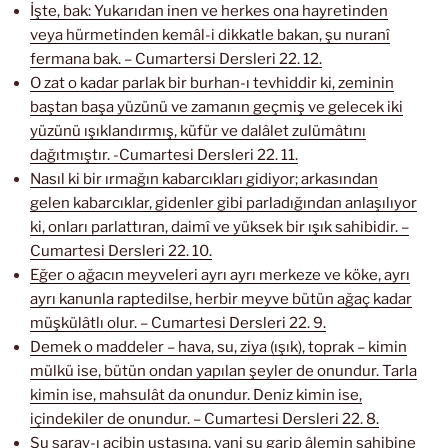
İşte, bak: Yukarıdan inen ve herkes ona hayretinden
veya hürmetinden kemâl-i dikkatle bakan, şu nuranî
fermana bak. – Cumartersi Dersleri 22. 12.
O zat o kadar parlak bir burhan-ı tevhiddir ki, zeminin
baştan başa yüzünü ve zamanın geçmiş ve gelecek iki
yüzünü ışıklandırmış, küfür ve dalâlet zulümâtını
dağıtmıştır. -Cumartesi Dersleri 22. 11.
Nasıl ki bir ırmağın kabarcıkları gidiyor; arkasından
gelen kabarcıklar, gidenler gibi parladığından anlaşılıyor
ki, onları parlattıran, daimî ve yüksek bir ışık sahibidir. –
Cumartesi Dersleri 22. 10.
Eğer o ağacın meyveleri ayrı ayrı merkeze ve köke, ayrı
ayrı kanunla raptedilse, herbir meyve bütün ağaç kadar
müşkülâtlı olur. – Cumartesi Dersleri 22. 9.
Demek o maddeler – hava, su, ziya (ışık), toprak – kimin
mülkü ise, bütün ondan yapılan şeyler de onundur. Tarla
kimin ise, mahsulât da onundur. Deniz kimin ise,
içindekiler de onundur. – Cumartesi Dersleri 22. 8.
Şu saray-ı acibin ustasına, yani şu garip âlemin sahibine