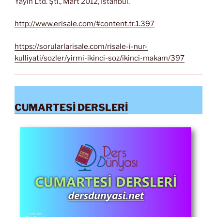
Yayın Ltd. Şti., Mart 2012, İstanbul.
http://www.erisale.com/#content.tr.1.397
https://sorularlarisale.com/risale-i-nur-
kulliyati/sozler/yirmi-ikinci-soz/ikinci-makam/397
CUMARTESİ DERSLERİ