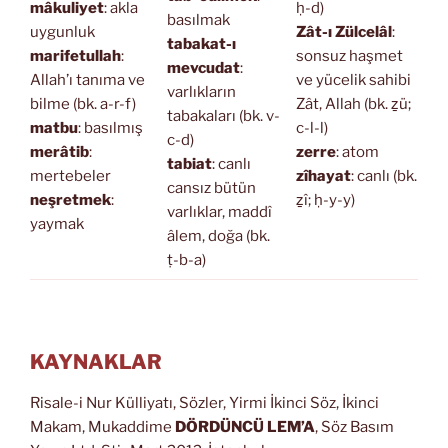
mâkuliyet
: akla
ḥ-d)
basılmak
uygunluk
Zât-ı Zülcelâl
:
tabakat-ı
marifetullah
:
sonsuz haşmet
mevcudat
:
Allah’ı tanıma ve
ve yücelik sahibi
varlıkların
bilme (bk. a-r-f)
Zât, Allah (bk. ẕü;
tabakaları (bk. v-
matbu
: basılmış
c-l-l)
c-d)
merâtib
:
zerre
: atom
tabiat
: canlı
mertebeler
zîhayat
: canlı (bk.
cansız bütün
neşretmek
:
ẕî; ḥ-y-y)
varlıklar, maddî
yaymak
âlem, doğa (bk.
ṭ-b-a)
KAYNAKLAR
Risale-i Nur Külliyatı, Sözler, Yirmi İkinci Söz, İkinci
Makam, Mukaddime
DÖRDÜNCÜ LEM’A
, Söz Basım