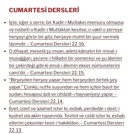
CUMARTESİ DERSLERİ
İşte, eğer o zerre, bir Kadîr-i Mutlakın memuru olmazsa
ve nisbeti o Kadîr-i Mutlaktan kesilse, o vakit o zerreye
herşeyi görür bir göz, herşeye muhit bir şuur vermek
lâzımdır. – Cumartesi Dersleri 22. 16.
O zîhayat, meselâ şu insan, adeta kâinatın bir misal-i
musağğarı, şecere-i hilkatin bir semeresi ve şu âlemin
bir çekirdeği gibi ki envâ-ı âlemin ekser nümunelerini
cami’dir. – Cumartesi Dersleri 22. 15.
“Birşeyden herşey yapar; hem herşeyden birtek şey
yapar.” Çünkü, nutfe suyundan ve hem içilen basit bir
sudan, hesapsız âzâ ve cihâzât-ı hayvaniyeyi yapar. –
Cumartesi Dersleri 22. 14.
Evet, izzet ve azamet ister ki, esbab, perdedâr-ı dest-i
kudret ola aklın nazarında. Tevhid ve celâl ister ki, esbab
ellerini çeksinler tesir-i hakikîden. – Cumartesi Dersleri
22. 13.