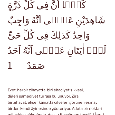
كَمَۤا اَنَّ فِى كُلِّ ذَرَّةٍ
شَاهِدَيْنِ عَلٰۤى اَنَّهُ وَاجِبٌ
وَاحِدٌ كَذٰلِكَ فِى كُلِّ حَىٍّ
لَهُۤ اٰيَتَانِ عَلٰۤى اَنَّهُ اَحَدٌ
1
صَمَدٌ
Evet, herbir zîhayatta, biri ehadiyet sikkesi,
diğeri samediyet turrası bulunuyor. Zira
bir zîhayat, ekser kâinatta cilveleri görünen esmâyı
birden kendi âyinesinde gösteriyor. Adeta bir nokta-i
mihrakiye hükmünde, Hayy-ı Kayyûmun tecellî-i İsm-i