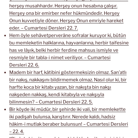
herşey musahhardır. Herşey onun hesabına çalışır.
Herşey ona bir emirber nefer hükmündedir. Herşey
Onun kuvvetiyle döner. Herşey Onun emriyle hareket
eder. – Cumartesi Dersleri 22. 7.
Hem öyle sehâvetperverâne sofralar kuruyor ki, bütün
bu memleketin halklarına, hayvanlarına, herbir taifesine
has ve lâyık, belki herbir ferdine mahsus ismiyle ve
resmiyle bir tabla-i nimet veriliyor. – Cumartesi
Dersleri 22. 6.
Madem bir harf, kâtibini göstermeksizin olmaz. San’atlı
bir nakış, nakkaşını bildirmemek olmaz. Nasıl olur ki, bir
harfte koca bir kitabı yazan, bir nakışta bin nakşı
nakşeden nakkaş, kendi kitabıyla ve nakşıyla
bilinmesin? – Cumartesi Dersleri 22. 5.
Bir köyde iki müdür, bir şehirde iki vali, bir memlekette
iki padişah bulunsa, karıştırır. Nerede kaldı, hadsiz
hâkim-i mutlak beraber bulunsun! – Cumartesi Dersleri
– 22. 4.