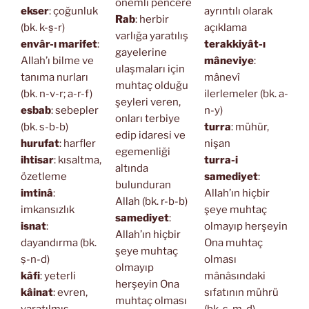
önemli pencere
ekser
: çoğunluk
ayrıntılı olarak
Rab
: herbir
(bk. k-s̱-r)
açıklama
varlığa yaratılış
envâr-ı marifet
:
terakkiyât-ı
gayelerine
Allah’ı bilme ve
mâneviye
:
ulaşmaları için
tanıma nurları
mânevî
muhtaç olduğu
(bk. n-v-r; a-r-f)
ilerlemeler (bk. a-
şeyleri veren,
esbab
: sebepler
n-y)
onları terbiye
(bk. s-b-b)
turra
: mühür,
edip idaresi ve
hurufat
: harfler
nişan
egemenliği
ihtisar
: kısaltma,
turra-i
altında
özetleme
samediyet
:
bulunduran
imtinâ
:
Allah’ın hiçbir
Allah (bk. r-b-b)
imkansızlık
şeye muhtaç
samediyet
:
isnat
:
olmayıp herşeyin
Allah’ın hiçbir
dayandırma (bk.
Ona muhtaç
şeye muhtaç
ṣ-n-d)
olması
olmayıp
kâfi
: yeterli
mânâsındaki
herşeyin Ona
kâinat
: evren,
sıfatının mührü
muhtaç olması