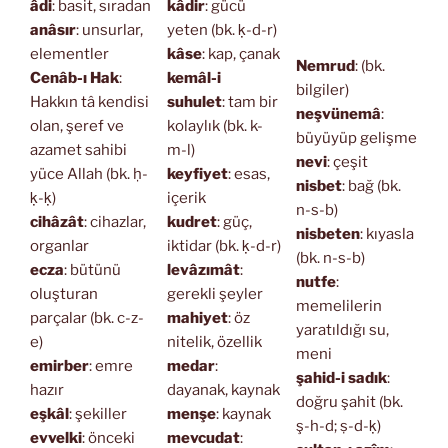
âdi
: basit, sıradan
kâdir
: gücü
anâsır
: unsurlar,
yeten (bk. ḳ-d-r)
elementler
kâse
: kap, çanak
Nemrud
: (bk.
Cenâb-ı Hak
:
kemâl-i
bilgiler)
Hakkın tâ kendisi
suhulet
: tam bir
neşvünemâ
:
olan, şeref ve
kolaylık (bk. k-
büyüyüp gelişme
azamet sahibi
m-l)
nevi
: çeşit
yüce Allah (bk. ḥ-
keyfiyet
: esas,
nisbet
: bağ (bk.
ḳ-ḳ)
içerik
n-s-b)
cihâzât
: cihazlar,
kudret
: güç,
nisbeten
: kıyasla
organlar
iktidar (bk. ḳ-d-r)
(bk. n-s-b)
ecza
: bütünü
levâzımât
:
nutfe
:
oluşturan
gerekli şeyler
memelilerin
parçalar (bk. c-z-
mahiyet
: öz
yaratıldığı su,
e)
nitelik, özellik
meni
emirber
: emre
medar
:
şahid-i sadık
:
hazır
dayanak, kaynak
doğru şahit (bk.
eşkâl
: şekiller
menşe
: kaynak
ş-h-d; ṣ-d-ḳ)
evvelki
: önceki
mevcudat
: