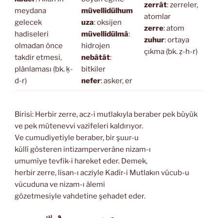
zerrât
: zerreler,
meydana
müvellidülhum
atomlar
gelecek
uza
: oksijen
zerre
: atom
hadiseleri
müvellidülmâ
:
zuhur
: ortaya
olmadan önce
hidrojen
çıkma (bk. ẓ-h-r)
takdir etmesi,
nebâtât
:
plânlaması (bk. ḳ-
bitkiler
d-r)
nefer
: asker, er
Birisi: Herbir zerre, acz-i mutlakıyla beraber pek büyük
ve pek mütenevvi vazifeleri kaldırıyor.
Ve cumudiyetiyle beraber, bir şuur-u
küllî gösteren intizamperverâne nizam-ı
umumîye tevfik-i hareket eder. Demek,
herbir zerre, lisan-ı acziyle Kadîr-i Mutlakın vücub-u
vücuduna ve nizam-ı âlemi
gözetmesiyle vahdetine şehadet eder.