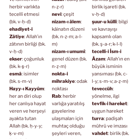
herbir varlıkta
n-ẓ-r)
birlik işareti (bk.
tecellî etmesi
nevi
: çeşit
v-ḥ-d)
(bk. v-ḥ-d)
nizam-ı âlem
:
şuur-u küllî
: bilgi
ehadiyet-i
kâinatın düzeni
ve kavrayışı
Zâtiye
: Allah’ın
(bk. n-ẓ-m; a-l-
kapsamlı olan
zâtının birliği (bk.
m)
(bk. ş-a-r; k-l-l)
v-ḥ-d)
nizam-ı umumî
:
tecellî-i İsm-i
ekser
: çoğunluk
genel düzen (bk.
Âzam
: Allah’ın en
(bk. k-s̱-r)
n-ẓ-m)
büyük isminin
esmâ
: isimler
nokta-i
yansıması (bk. c-
(bk. s-m-v)
mihrakiye
: odak
l-y; s-m-v; a-ẓ-m)
Hayy-ı Kayyûm
:
noktası
teveccüh
:
her an diri olup
Rab
: herbir
yönelme, ilgi
her canlıya hayat
varlığa yaratılış
tevfik-i hareket
:
veren ve herşeyi
gayelerine
uygun hareket
ayakta tutan
ulaşmaları için
turra
: padişah
Allah (bk. ḥ-y-y;
muhtaç olduğu
mührü ve imzası
ḳ-v-m)
şeyleri veren,
vahdet
: birlik (bk.