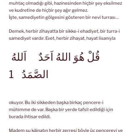
muhtaç olmadığı gibi, hazinesinden hiçbir şey eksilmez
ve kudretine de hiçbir şey ağır gelmez.
İşte, samediyetin gölgesini gösteren bir nevi turrası…
Demek, herbir zîhayatta bir sikke-i ehadiyet, bir turra-i
samediyet vardır. Evet, herbir zîhayat, hayat lisanıyla
قُلْ هُوَ اللهُ اَحَدٌ اَللهُ
الصَّمَدُ
1
okuyor. Bu iki sikkeden başka birkaç pencere-i
mühimme de var. Başka bir yerde tafsil edildiği için
burada ihtisar edildi.
Madem şu kâinatın herbir zerresi böyle üç pencereyi ve