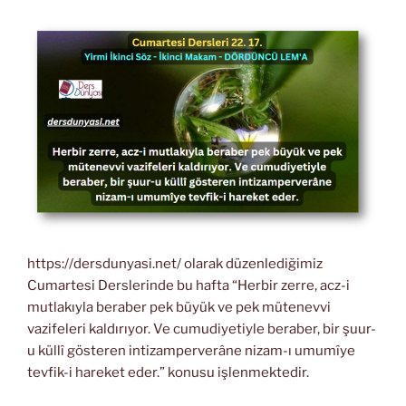
https://dersdunyasi.net/ olarak düzenlediğimiz
Cumartesi Derslerinde bu hafta “Herbir zerre, acz-i
mutlakıyla beraber pek büyük ve pek mütenevvi
vazifeleri kaldırıyor. Ve cumudiyetiyle beraber, bir şuur-
u küllî gösteren intizamperverâne nizam-ı umumîye
tevfik-i hareket eder.” konusu işlenmektedir.