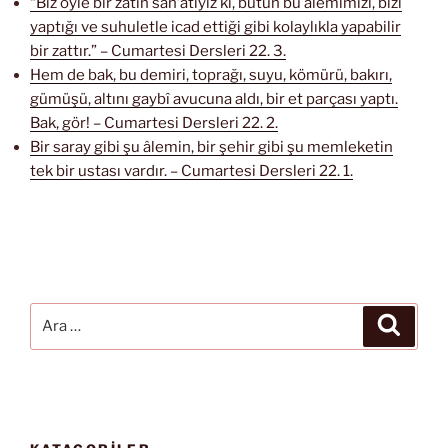
“Biz öyle bir zâtın san’atıyız ki, bütün bu âlemimizi, bizi
yaptığı ve suhuletle icad ettiği gibi kolaylıkla yapabilir
bir zattır.” – Cumartesi Dersleri 22. 3.
Hem de bak, bu demiri, toprağı, suyu, kömürü, bakırı,
gümüşü, altını gaybî avucuna aldı, bir et parçası yaptı.
Bak, gör! – Cumartesi Dersleri 22. 2.
Bir saray gibi şu âlemin, bir şehir gibi şu memleketin
tek bir ustası vardır. – Cumartesi Dersleri 22. 1.
Ara:
Ara