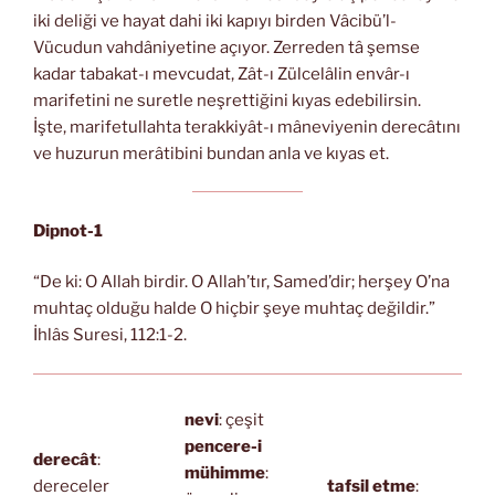
iki deliği ve hayat dahi iki kapıyı birden Vâcibü’l-
Vücudun vahdâniyetine açıyor. Zerreden tâ şemse
kadar tabakat-ı mevcudat, Zât-ı Zülcelâlin envâr-ı
marifetini ne suretle neşrettiğini kıyas edebilirsin.
İşte, marifetullahta terakkiyât-ı mâneviyenin derecâtını
ve huzurun merâtibini bundan anla ve kıyas et.
Dipnot-1
“De ki: O Allah birdir. O Allah’tır, Samed’dir; herşey O’na
muhtaç olduğu halde O hiçbir şeye muhtaç değildir.”
İhlâs Suresi, 112:1-2.
nevi
: çeşit
pencere-i
derecât
:
mühimme
:
dereceler
tafsil etme
: