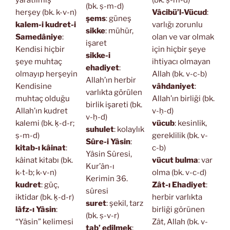
yaratılmış
(bk. ṣ-m-d)
(bk. ṣ-m-d)
herşey (bk. k-v-n)
Vâcibü’l-Vücud
:
şems
: güneş
kalem-i kudret-i
varlığı zorunlu
sikke
: mühür,
Samedâniye
:
olan ve var olmak
işaret
Kendisi hiçbir
için hiçbir şeye
sikke-i
şeye muhtaç
ihtiyacı olmayan
ehadiyet
:
olmayıp herşeyin
Allah (bk. v-c-b)
Allah’ın herbir
Kendisine
vâhdaniyet
:
varlıkta görülen
muhtaç olduğu
Allah’ın birliği (bk.
birlik işareti (bk.
Allah’ın kudret
v-ḥ-d)
v-ḥ-d)
kalemi (bk. ḳ-d-r;
vücub
: kesinlik,
suhulet
: kolaylık
ṣ-m-d)
gereklilik (bk. v-
Sûre-i Yâsin
:
kitab-ı kâinat
:
c-b)
Yâsin Sûresi,
kâinat kitabı (bk.
vücut bulma
: var
Kur’ân-ı
k-t-b; k-v-n)
olma (bk. v-c-d)
Kerimin 36.
kudret
: güç,
Zât-ı Ehadiyet
:
sûresi
iktidar (bk. ḳ-d-r)
herbir varlıkta
suret
: şekil, tarz
lâfz-ı Yâsin
:
birliği görünen
(bk. ṣ-v-r)
“Yâsin” kelimesi
Zât, Allah (bk. v-
tab’ edilmek
: