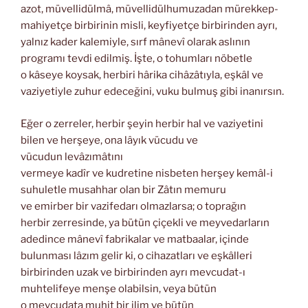
azot, müvellidülmâ, müvellidülhumuzadan mürekkep-
mahiyetçe birbirinin misli, keyfiyetçe birbirinden ayrı,
yalnız kader kalemiyle, sırf mânevî olarak aslının
programı tevdi edilmiş. İşte, o tohumları nöbetle
o kâseye koysak, herbiri hârika cihâzâtıyla, eşkâl ve
vaziyetiyle zuhur edeceğini, vuku bulmuş gibi inanırsın.
Eğer o zerreler, herbir şeyin herbir hal ve vaziyetini
bilen ve herşeye, ona lâyık vücudu ve
vücudun levâzımâtını
vermeye kadîr ve kudretine nisbeten herşey kemâl-i
suhuletle musahhar olan bir Zâtın memuru
ve emirber bir vazifedarı olmazlarsa; o toprağın
herbir zerresinde, ya bütün çiçekli ve meyvedarların
adedince mânevî fabrikalar ve matbaalar, içinde
bulunması lâzım gelir ki, o cihazatları ve eşkâlleri
birbirinden uzak ve birbirinden ayrı mevcudat-ı
muhtelifeye menşe olabilsin, veya bütün
o mevcudata muhit bir ilim ve bütün