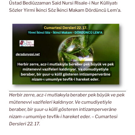
Üstad Bediüzzaman Said Nursi Risale-i Nur Külliyatı
Sözler Yirmi İkinci Söz İkinci Makam Dördüncü Lem’a.
Herbir zerre, acz-i mutlakıyla beraber pek büyük ve pek
mütenevvi vazifeleri kaldırıyor. Ve cumudiyetiyle
beraber, bir şuur-u küllî gösteren intizamperverâne
nizam-ı umumîye tevfik-i hareket eder. – Cumartesi
Dersleri 22. 17.