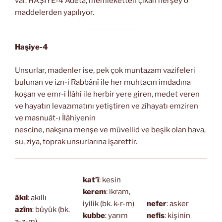
var. HAŞİYE-4 Âdeta, memleketten çıkan herşey o
maddelerden yapılıyor.
Haşiye-4
Unsurlar, madenler ise, pek çok muntazam vazifeleri
bulunan ve izn-i Rabbânî ile her muhtacın imdadına
koşan ve emr-i İlâhî ile herbir yere giren, medet veren
ve hayatın levazımatını yetiştiren ve zîhayatı emziren
ve masnuât-ı İlâhiyenin
nescine, nakşına menşe ve müvellid ve beşik olan hava,
su, ziya, toprak unsurlarına işarettir.
kat’î
: kesin
kerem
: ikram,
âkıl
: akıllı
iyilik (bk. k-r-m)
nefer
: asker
azîm
: büyük (bk.
kubbe
: yarım
nefis
: kişinin
a-ẓ-m)