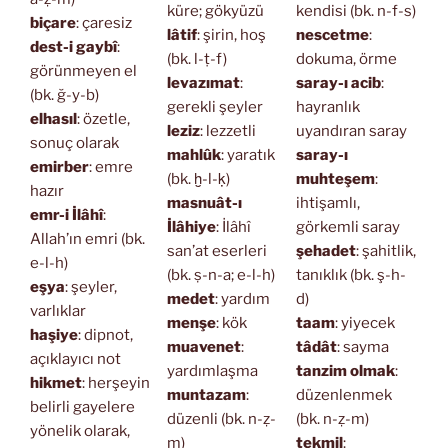
küre; gökyüzü
kendisi (bk. n-f-s)
biçare
: çaresiz
lâtif
: şirin, hoş
nescetme
:
dest-i gaybî
:
(bk. l-ṭ-f)
dokuma, örme
görünmeyen el
levazımat
:
saray-ı acib
:
(bk. ğ-y-b)
gerekli şeyler
hayranlık
elhasıl
: özetle,
leziz
: lezzetli
uyandıran saray
sonuç olarak
mahlûk
: yaratık
saray-ı
emirber
: emre
(bk. ḫ-l-ḳ)
muhteşem
:
hazır
masnuât-ı
ihtişamlı,
emr-i İlâhî
:
İlâhiye
: İlâhî
görkemli saray
Allah’ın emri (bk.
san’at eserleri
şehadet
: şahitlik,
e-l-h)
(bk. ṣ-n-a; e-l-h)
tanıklık (bk. ş-h-
eşya
: şeyler,
medet
: yardım
d)
varlıklar
menşe
: kök
taam
: yiyecek
haşiye
: dipnot,
muavenet
:
tâdât
: sayma
açıklayıcı not
yardımlaşma
tanzim olmak
:
hikmet
: herşeyin
muntazam
:
düzenlenmek
belirli gayelere
düzenli (bk. n-ẓ-
(bk. n-ẓ-m)
yönelik olarak,
m)
tekmil
: