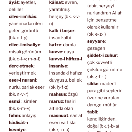
âyât
: ayetler,
kâinat
: evren,
tabir, herşeyi
deliller
yaratılmış
nurlandıran Allah
cilve-i in’ikâs
:
herşey (bk. k-v-
için benzetme
yansımadan ileri
n)
olarak kullanılır
gelen görüntü
kalb-i beşer
:
(bk. e-z-l)
(bk. c-l-y)
insan kalbi
seyyare
:
cilve-i misaliye
:
katre
: damla
gezegen
misalî görünüm
kuvve
: duyu
şiddet-i zuhur
:
(bk. c-l-y; m-s̱-l)
kuvve-i hâfıza-i
çok kuvvetli
derc etmek
:
insaniye
:
şekilde görünme
yerleştirmek
insandaki hafıza
(bk. ẓ-h-r)
eser-i nuranî
:
duygusu, bellek
sikke
: madenî
nurlu, parlak eser
(bk. ḥ-f-ẓ)
para gibi şeylerin
(bk. n-v-r)
mahsus
: özgü
üzerine vurulan
esmâ
: isimler
maruz
: tesiri
damga, mühür
(bk. s-m-v)
altında olan
tabiî
:
fehm
: anlayış
masnuat
: san’at
kendiliğinden,
hâdisât-ı
eseri varlıklar
doğal (bk. ṭ-b-a)
kevniye
:
(bk. ṣ-n-a)