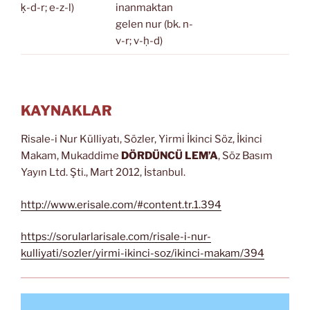
ḳ-d-r; e-z-l)
inanmaktan
gelen nur (bk. n-
v-r; v-ḥ-d)
KAYNAKLAR
Risale-i Nur Külliyatı, Sözler, Yirmi İkinci Söz, İkinci
Makam, Mukaddime
DÖRDÜNCÜ LEM’A
, Söz Basım
Yayın Ltd. Şti., Mart 2012, İstanbul.
http://www.erisale.com/#content.tr.1.394
https://sorularlarisale.com/risale-i-nur-
kulliyati/sozler/yirmi-ikinci-soz/ikinci-makam/394