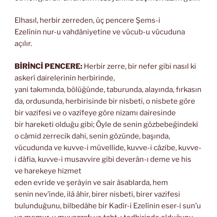
Elhasıl, herbir zerreden, üç pencere Şems-i
Ezelînin nur-u vahdâniyetine ve vücub-u vücuduna
açılır.
BİRİNCİ PENCERE:
Herbir zerre, bir nefer gibi nasıl ki
askerî dairelerinin herbirinde,
yani takımında, bölüğünde, taburunda, alayında, fırkasın
da, ordusunda, herbirisinde bir nisbeti, o nisbete göre
bir vazifesi ve o vazifeye göre nizamı dairesinde
bir hareketi olduğu gibi; Öyle de senin gözbebeğindeki
o câmid zerrecik dahi, senin gözünde, başında,
vücudunda ve kuvve-i müvellide, kuvve-i câzibe, kuvve-
i dâfia, kuvve-i musavvire gibi deverân-ı deme ve his
ve harekeye hizmet
eden evride ve şerâyin ve sair âsablarda, hem
senin nev’inde, ilâ âhir, birer nisbeti, birer vazifesi
bulunduğunu, bilbedâhe bir Kadîr-i Ezelînin eser-i sun’u