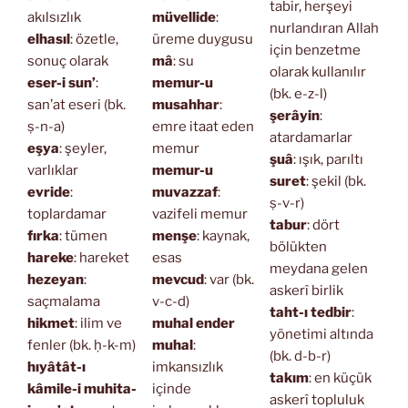
tabir, herşeyi
akılsızlık
müvellide
:
nurlandıran Allah
elhasıl
: özetle,
üreme duygusu
için benzetme
sonuç olarak
mâ
: su
olarak kullanılır
eser-i sun’
:
memur-u
(bk. e-z-l)
san’at eseri (bk.
musahhar
:
şerâyin
:
ṣ-n-a)
emre itaat eden
atardamarlar
eşya
: şeyler,
memur
şuâ
: ışık, parıltı
varlıklar
memur-u
suret
: şekil (bk.
evride
:
muvazzaf
:
ṣ-v-r)
toplardamar
vazifeli memur
tabur
: dört
fırka
: tümen
menşe
: kaynak,
bölükten
hareke
: hareket
esas
meydana gelen
hezeyan
:
mevcud
: var (bk.
askerî birlik
saçmalama
v-c-d)
taht-ı tedbir
:
hikmet
: ilim ve
muhal ender
yönetimi altında
fenler (bk. ḥ-k-m)
muhal
:
(bk. d-b-r)
hıyâtât-ı
imkansızlık
takım
: en küçük
kâmile-i muhita-
içinde
askerî topluluk