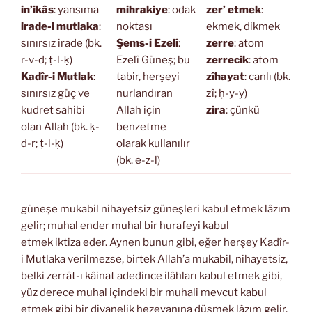
in’ikâs
: yansıma
mihrakiye
: odak
zer’ etmek
:
irade-i mutlaka
:
noktası
ekmek, dikmek
sınırsız irade (bk.
Şems-i Ezelî
:
zerre
: atom
r-v-d; ṭ-l-ḳ)
Ezelî Güneş; bu
zerrecik
: atom
Kadîr-i Mutlak
:
tabir, herşeyi
zîhayat
: canlı (bk.
sınırsız güç ve
nurlandıran
ẕî; ḥ-y-y)
kudret sahibi
Allah için
zira
: çünkü
olan Allah (bk. ḳ-
benzetme
d-r; ṭ-l-ḳ)
olarak kullanılır
(bk. e-z-l)
güneşe mukabil nihayetsiz güneşleri kabul etmek lâzım
gelir; muhal ender muhal bir hurafeyi kabul
etmek iktiza eder. Aynen bunun gibi, eğer herşey Kadîr-
i Mutlaka verilmezse, birtek Allah’a mukabil, nihayetsiz,
belki zerrât-ı kâinat adedince ilâhları kabul etmek gibi,
yüz derece muhal içindeki bir muhali mevcut kabul
etmek gibi bir divanelik hezeyanına düşmek lâzım gelir.