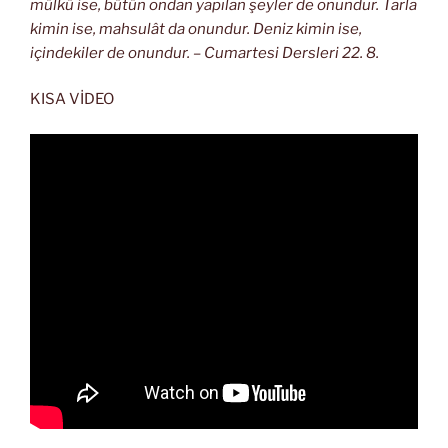
mülkü ise, bütün ondan yapılan şeyler de onundur. Tarla
kimin ise, mahsulât da onundur. Deniz kimin ise,
içindekiler de onundur. – Cumartesi Dersleri 22. 8.
KISA VİDEO