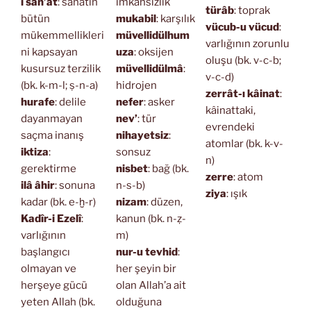
i san’at
: sanatın
imkansızlık
türâb
: toprak
bütün
mukabil
: karşılık
vücub-u vücud
:
mükemmellikleri
müvellidülhum
varlığının zorunlu
ni kapsayan
uza
: oksijen
oluşu (bk. v-c-b;
kusursuz terzilik
müvellidülmâ
:
v-c-d)
(bk. k-m-l; ṣ-n-a)
hidrojen
zerrât-ı kâinat
:
hurafe
: delile
nefer
: asker
kâinattaki,
dayanmayan
nev’
: tür
evrendeki
saçma inanış
nihayetsiz
:
atomlar (bk. k-v-
iktiza
:
sonsuz
n)
gerektirme
nisbet
: bağ (bk.
zerre
: atom
ilâ âhir
: sonuna
n-s-b)
ziya
: ışık
kadar (bk. e-ḫ-r)
nizam
: düzen,
Kadîr-i Ezelî
:
kanun (bk. n-ẓ-
varlığının
m)
başlangıcı
nur-u tevhid
:
olmayan ve
her şeyin bir
herşeye gücü
olan Allah’a ait
yeten Allah (bk.
olduğuna