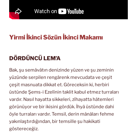
Yirmi İkinci Sözün İkinci Makamı
DÖRDÜNCÜ LEM’A
Bak, şu semâvâtın denizinde yüzen ve şu zeminin
yüzünde serpilen rengârenk mevcudata ve çeşit
çeşit masnuata dikkat et. Göreceksin ki, herbiri
üstünde Şems-i Ezelînin taklit kabul etmez turraları
vardır. Nasıl hayatta sikkeleri, zîhayatta hâtemleri
görünüyor ve bir ikisini gördük. İhyâ üstünde dahi
öyle turraları vardır. Temsil, derin mânâları fehme
yakınlaştırdığından, bir temsille şu hakikati
göstereceğiz.