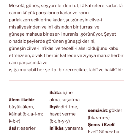
Meselâ, güneş, seyyarelerden tut, tâ katrelere kadar, tâ
camın küçük parçalarına kadar ve karın
parlak zerreciklerine kadar, şu güneşin cilve-i
misaliyesinden ve in’ikâsından bir turrası ve
güneşe mahsus bir eser-i nuranîsi görünüyor. Şayet
o hadsiz şeylerde görünen güneşçiklerini,
güneşin cilve-i in’ikâsı ve tecellî-i aksi olduğunu kabul
etmezsen, o vakit herbir katrede ve ziyaya maruz herbir
cam parçasında ve
ışığa mukabil her şeffaf bir zerrecikte, tabiî ve hakikî bir
ihâta
: içine
âlem-i kebir
:
alma, kuşatma
büyük âlem,
ihyâ
: diriltme,
semâvât
: gökler
kâinat (bk. a-l-m;
hayat verme
(bk. s-m-v)
k-b-r)
(bk. ḥ-y-y)
Şems-i Ezelî
:
âsâr
: eserler
in’ikâs
: yansıma
Ezelî Güneş; bu