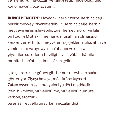
ve memur-u muvazzafı ve taht-ı tedbirinde olduğunu,
kör olmayan göze gösterir.
İKİNCİ PENCERE:
Havadaki herbir zerre, herbir çiçeği,
herbir meyveyi ziyaret edebilir. Herbir çiçeğe, herbir
meyveye girer, işleyebilir. Eğer herşeyi görür ve bilir
bir Kadîr-i Mutlakın memur-u musahharı olmasa, o
serseri zerre, bütün meyvelerin, çiçeklerin cihâzâtını ve
yapılmasını ve ayrı ayrı san’atlarını ve onlara
giydirilen suretlerin terziliğini ve hıyâtât-ı kâmile-i
muhita-i san’atını bilmek lâzım gelir.
İşte şu zerre, bir güneş gibi bir nur-u tevhidin şuâını
gösteriyor. Ziyayı havaya, mâi türâba kıyas et.
Zaten eşyanın asıl menşeleri şu dört maddedir.
(Yeni hikmetle, müvellidülmâ, müvellidülhumuza,
karbon, azottur ki,
bu anâsır, evvelki unsurların eczalarıdır.)