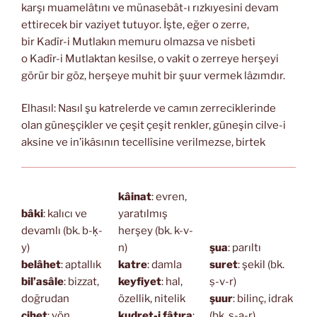
karşı muamelâtını ve münasebât-ı rızkıyesini devam
ettirecek bir vaziyet tutuyor. İşte, eğer o zerre,
bir Kadîr-i Mutlakın memuru olmazsa ve nisbeti
o Kadîr-i Mutlaktan kesilse, o vakit o zerreye herşeyi
görür bir göz, herşeye muhit bir şuur vermek lâzımdır.
Elhasıl: Nasıl şu katrelerde ve camın zerreciklerinde
olan güneşçikler ve çeşit çeşit renkler, güneşin cilve-i
aksine ve in’ikâsının tecellîsine verilmezse, birtek
kâinat
: evren,
bâki
: kalıcı ve
yaratılmış
devamlı (bk. b-ḳ-
herşey (bk. k-v-
y)
n)
şua
: parıltı
belâhet
: aptallık
katre
: damla
suret
: şekil (bk.
bil’asâle
: bizzat,
keyfiyet
: hal,
ṣ-v-r)
doğrudan
özellik, nitelik
şuur
: bilinç, idrak
cihet
: yön
kudret-i fâtıra
:
(bk. ş-a-r)