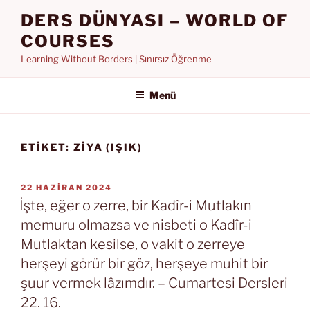
İçeriğe
DERS DÜNYASI – WORLD OF
geç
COURSES
Learning Without Borders | Sınırsız Öğrenme
Menü
ETIKET:
ZIYA (IŞIK)
YAYIM
22 HAZIRAN 2024
TARIHI
İşte, eğer o zerre, bir Kadîr-i Mutlakın
memuru olmazsa ve nisbeti o Kadîr-i
Mutlaktan kesilse, o vakit o zerreye
herşeyi görür bir göz, herşeye muhit bir
şuur vermek lâzımdır. – Cumartesi Dersleri
22. 16.