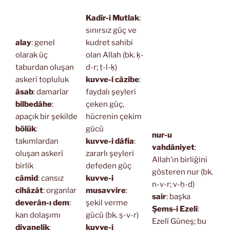
Kadîr-i Mutlak
:
sınırsız güç ve
alay
: genel
kudret sahibi
olarak üç
olan Allah (bk. ḳ-
taburdan oluşan
d-r; ṭ-l-ḳ)
askerî topluluk
kuvve-i câzibe
:
âsab
: damarlar
faydalı şeyleri
bilbedâhe
:
çeken güç,
apaçık bir şekilde
hücrenin çekim
bölük
:
gücü
nur-u
takımlardan
kuvve-i dâfia
:
vahdâniyet
:
oluşan askerî
zararlı şeyleri
Allah’ın birliğini
birlik
defeden güç
gösteren nur (bk.
câmid
: cansız
kuvve-i
n-v-r; v-ḥ-d)
cihâzât
: organlar
musavvire
:
sair
: başka
deverân-ı dem
:
şekil verme
Şems-i Ezelî
:
kan dolaşımı
gücü (bk. ṣ-v-r)
Ezelî Güneş; bu
divanelik
:
kuvve-i