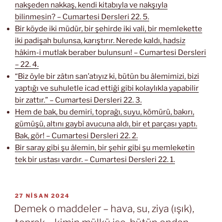
nakşeden nakkaş, kendi kitabıyla ve nakşıyla
bilinmesin? – Cumartesi Dersleri 22. 5.
Bir köyde iki müdür, bir şehirde iki vali, bir memlekette
iki padişah bulunsa, karıştırır. Nerede kaldı, hadsiz
hâkim-i mutlak beraber bulunsun! – Cumartesi Dersleri
– 22. 4.
“Biz öyle bir zâtın san’atıyız ki, bütün bu âlemimizi, bizi
yaptığı ve suhuletle icad ettiği gibi kolaylıkla yapabilir
bir zattır.” – Cumartesi Dersleri 22. 3.
Hem de bak, bu demiri, toprağı, suyu, kömürü, bakırı,
gümüşü, altını gaybî avucuna aldı, bir et parçası yaptı.
Bak, gör! – Cumartesi Dersleri 22. 2.
Bir saray gibi şu âlemin, bir şehir gibi şu memleketin
tek bir ustası vardır. – Cumartesi Dersleri 22. 1.
YAYIM
27 NISAN 2024
TARIHI
Demek o maddeler – hava, su, ziya (ışık),