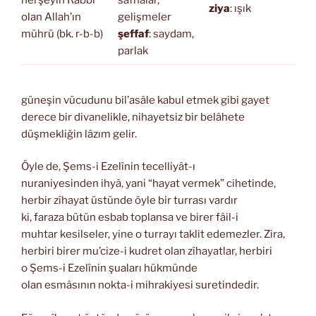
herşeyin Rabbi
safhalar,
ziya
: ışık
olan Allah’ın
gelişmeler
mührü (bk. r-b-b)
şeffaf
: saydam,
parlak
güneşin vücudunu bil’asâle kabul etmek gibi gayet
derece bir divanelikle, nihayetsiz bir belâhete
düşmekliğin lâzım gelir.
Öyle de, Şems-i Ezelînin tecelliyât-ı
nuraniyesinden ihyâ, yani “hayat vermek” cihetinde,
herbir zîhayat üstünde öyle bir turrası vardır
ki, faraza bütün esbab toplansa ve birer fâil-i
muhtar kesilseler, yine o turrayı taklit edemezler. Zira,
herbiri birer mu’cize-i kudret olan zîhayatlar, herbiri
o Şems-i Ezelînin şuaları hükmünde
olan esmâsının nokta-i mihrakiyesi suretindedir.