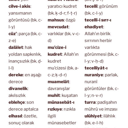
cilve-i akis
:
yaratıcı kudret
tecellî
: görünüm
yansımanın
(bk. ḳ-d-r; f-ṭ-r)
(bk. c-l-y)
görüntüsü (bk. c-
mahsus
: özgü
tecellî-i sırr-ı
l-y)
mevcudat
:
ehadiyet
:
cüz’
: parça (bk. c-
varlıklar (bk. v-c-
Allah’ın birlik
z-e)
d)
sırrının herbir
dalâlet
: hak
mu’cize-i
varlıkta
yoldan sapkınlık,
kudret
: Allah’ın
görünmesi (bk. c-
inançsızlık (bk. ḍ-
kudret
l-y; v-ḥ-d)
l-l)
mu’cizesi (bk. a-
tecelliyât-ı
dereke
: en aşağı
c-z; ḳ-d-r)
nuraniye
: parlak,
derece
muamelât
:
nuranî
divanelik
:
davranışlar
görüntüler (bk. c-
akılsızlık
muhit
: kuşatan
l-y; n-v-r)
eblehçe
: son
münasebât-ı
turra
: padişahın
derece aptalca
rızkıye
: rızıkla
mührü ve imzası
elhasıl
: özetle,
ilgili
ulûhiyet
: ilâhlık
sonuç olarak
münasebetler
(bk. e-l-h)