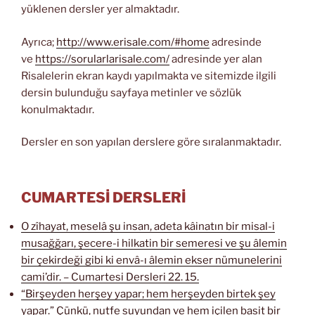
yüklenen dersler yer almaktadır.
Ayrıca;
http://www.erisale.com/#home
adresinde
ve
https://sorularlarisale.com/
adresinde yer alan
Risalelerin ekran kaydı yapılmakta ve sitemizde ilgili
dersin bulunduğu sayfaya metinler ve sözlük
konulmaktadır.
Dersler en son yapılan derslere göre sıralanmaktadır.
CUMARTESİ DERSLERİ
O zîhayat, meselâ şu insan, adeta kâinatın bir misal-i
musağğarı, şecere-i hilkatin bir semeresi ve şu âlemin
bir çekirdeği gibi ki envâ-ı âlemin ekser nümunelerini
cami’dir. – Cumartesi Dersleri 22. 15.
“Birşeyden herşey yapar; hem herşeyden birtek şey
yapar.” Çünkü, nutfe suyundan ve hem içilen basit bir