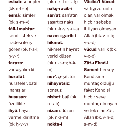
esbab
: sebepler
(bk. n-s-b; r-z-ḳ)
Vâcibü’l-Vücud
:
(bk. s-b-b)
nakş-ı acib-i
varlığı zorunlu
esmâ
: isimler
san’at
: san’atın
olan, var olmak
(bk. s-m-v)
şaşırtıcı nakşı
hiçbir sebebe
fâil-i muhtar
:
(bk. n-ḳ-ş; ṣ-n-a)
ihtiyacı olmayan
kendi istek ve
nazm-ı garib-i
Allah (bk. v-c-b;
iradesi ile iş
hikmet
:
v-c-d)
gören (bk. f-a-l;
hikmetin hayret
vücud
: varlık (bk.
ḫ-y-r)
verici düzeni
v-c-d)
faraza
:
(bk. n-ẓ-m; ḥ-k-
Zât-ı Ehad-i
varsayalım ki
m)
Samed
: herşey
hurafât
:
nev’
: çeşit, tür
Kendisine
hurafeler, batıl
nihayetsiz
:
muhtaç olduğu
inanışlar
sonsuz
fakat Kendisi
hususan
:
nisbet
: bağ (bk.
hiçbir şeye
özellikle
n-s-b)
muhtaç olmayan
ihyâ
: hayat
nizam
: düzen
ve tek olan Zât,
verme, diriltme
(bk. n-ẓ-m)
Allah (bk. v-ḥ-d;
(bk. ḥ-y-y)
nokta-i
ṣ-m-d)