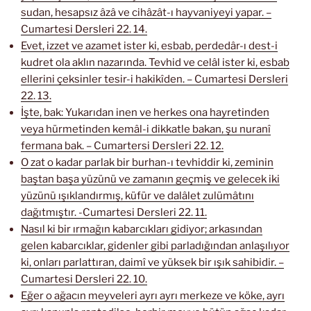
sudan, hesapsız âzâ ve cihâzât-ı hayvaniyeyi yapar. –
Cumartesi Dersleri 22. 14.
Evet, izzet ve azamet ister ki, esbab, perdedâr-ı dest-i
kudret ola aklın nazarında. Tevhid ve celâl ister ki, esbab
ellerini çeksinler tesir-i hakikîden. – Cumartesi Dersleri
22. 13.
İşte, bak: Yukarıdan inen ve herkes ona hayretinden
veya hürmetinden kemâl-i dikkatle bakan, şu nuranî
fermana bak. – Cumartersi Dersleri 22. 12.
O zat o kadar parlak bir burhan-ı tevhiddir ki, zeminin
baştan başa yüzünü ve zamanın geçmiş ve gelecek iki
yüzünü ışıklandırmış, küfür ve dalâlet zulümâtını
dağıtmıştır. -Cumartesi Dersleri 22. 11.
Nasıl ki bir ırmağın kabarcıkları gidiyor; arkasından
gelen kabarcıklar, gidenler gibi parladığından anlaşılıyor
ki, onları parlattıran, daimî ve yüksek bir ışık sahibidir. –
Cumartesi Dersleri 22. 10.
Eğer o ağacın meyveleri ayrı ayrı merkeze ve köke, ayrı