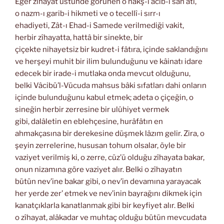
Eğer zîhayat üstünde görünen o nakş-ı acib-i san’atı,
o nazm-ı garib-i hikmeti ve o tecellî-i sırr-ı
ehadiyeti, Zât-ı Ehad-i Samede verilmediği vakit,
herbir zîhayatta, hattâ bir sinekte, bir
çiçekte nihayetsiz bir kudret-i fâtıra, içinde saklandığını
ve herşeyi muhit bir ilim bulunduğunu ve kâinatı idare
edecek bir irade-i mutlaka onda mevcut olduğunu,
belki Vâcibü’l-Vücuda mahsus bâki sıfatları dahi onların
içinde bulunduğunu kabul etmek; adeta o çiçeğin, o
sineğin herbir zerresine bir ulûhiyet vermek
gibi, dalâletin en eblehçesine, hurâfâtın en
ahmakçasına bir derekesine düşmek lâzım gelir. Zira, o
şeyin zerrelerine, hususan tohum olsalar, öyle bir
vaziyet verilmiş ki, o zerre, cüz’ü olduğu zîhayata bakar,
onun nizamına göre vaziyet alır. Belki o zîhayatın
bütün nev’ine bakar gibi, o nev’in devamına yarayacak
her yerde zer’ etmek ve nev’inin bayrağını dikmek için
kanatçıklarla kanatlanmak gibi bir keyfiyet alır. Belki
o zîhayat, alâkadar ve muhtaç olduğu bütün mevcudata