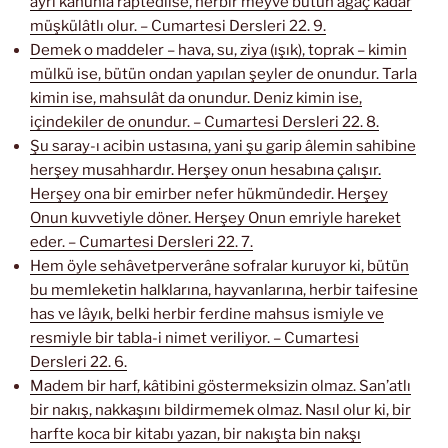
ayrı kanunla raptedilse, herbir meyve bütün ağaç kadar
müşkülâtlı olur. – Cumartesi Dersleri 22. 9.
Demek o maddeler – hava, su, ziya (ışık), toprak – kimin
mülkü ise, bütün ondan yapılan şeyler de onundur. Tarla
kimin ise, mahsulât da onundur. Deniz kimin ise,
içindekiler de onundur. – Cumartesi Dersleri 22. 8.
Şu saray-ı acibin ustasına, yani şu garip âlemin sahibine
herşey musahhardır. Herşey onun hesabına çalışır.
Herşey ona bir emirber nefer hükmündedir. Herşey
Onun kuvvetiyle döner. Herşey Onun emriyle hareket
eder. – Cumartesi Dersleri 22. 7.
Hem öyle sehâvetperverâne sofralar kuruyor ki, bütün
bu memleketin halklarına, hayvanlarına, herbir taifesine
has ve lâyık, belki herbir ferdine mahsus ismiyle ve
resmiyle bir tabla-i nimet veriliyor. – Cumartesi
Dersleri 22. 6.
Madem bir harf, kâtibini göstermeksizin olmaz. San’atlı
bir nakış, nakkaşını bildirmemek olmaz. Nasıl olur ki, bir
harfte koca bir kitabı yazan, bir nakışta bin nakşı