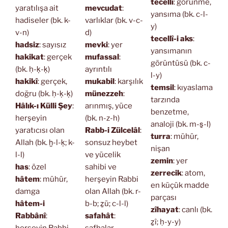
tecellî
: görünme,
yaratılışa ait
mevcudat
:
yansıma (bk. c-l-
hadiseler (bk. k-
varlıklar (bk. v-c-
y)
v-n)
d)
tecellî-i aks
:
hadsiz
: sayısız
mevki
: yer
yansımanın
hakikat
: gerçek
mufassal
:
görüntüsü (bk. c-
(bk. ḥ-ḳ-ḳ)
ayrıntılı
l-y)
hakikî
: gerçek,
mukabil
: karşılık
temsil
: kıyaslama
doğru (bk. ḥ-ḳ-ḳ)
münezzeh
:
tarzında
Hâlık-ı Külli Şey
:
arınmış, yüce
benzetme,
herşeyin
(bk. n-z-h)
analoji (bk. m-s̱-l)
yaratıcısı olan
Rabb-i Zülcelâl
:
turra
: mühür,
Allah (bk. ḫ-l-ḳ; k-
sonsuz heybet
nişan
l-l)
ve yücelik
zemin
: yer
has
: özel
sahibi ve
zerrecik
: atom,
hâtem
: mühür,
herşeyin Rabbi
en küçük madde
damga
olan Allah (bk. r-
parçası
hâtem-i
b-b; ẕü; c-l-l)
zîhayat
: canlı (bk.
Rabbânî
:
safahât
:
ẕî; ḥ-y-y)