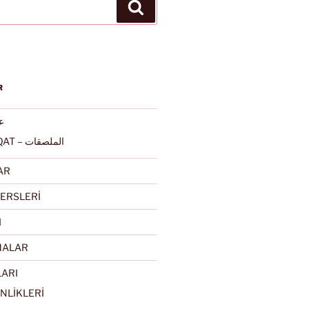
Ara
R
عرب
ALMULSAQAT – الملصقات
AR
ERSLERİ
I
MALAR
LARI
NLİKLERİ