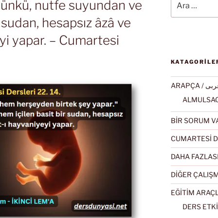
 Çünkü, nutfe suyundan ve
r sudan, hesapsız âzâ ve
yi yapar. – Cumartesi
KATAGORİLE
ARAPÇA / ى
BİR SORUM V
CUMARTESİ D
DAHA FAZLAS
DİĞER ÇALIŞ
EĞİTİM ARAÇ
DERS ETKİ