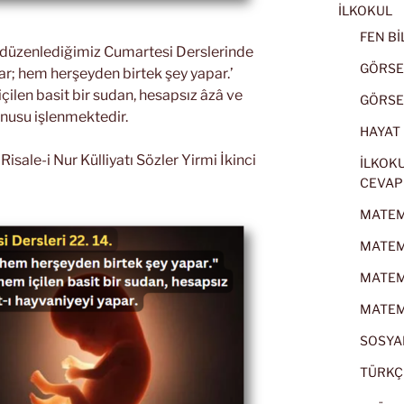
İLKOKUL
FEN BİL
k düzenlediğimiz Cumartesi Derslerinde
GÖRSEL
ar; hem herşeyden birtek şey yapar.’
ilen basit bir sudan, hesapsız âzâ ve
GÖRSEL
onusu işlenmektedir.
HAYAT B
sale-i Nur Külliyatı Sözler Yirmi İkinci
İLKOKU
CEVAP
MATEMA
MATEMA
MATEMA
MATEMA
SOSYAL
TÜRKÇE