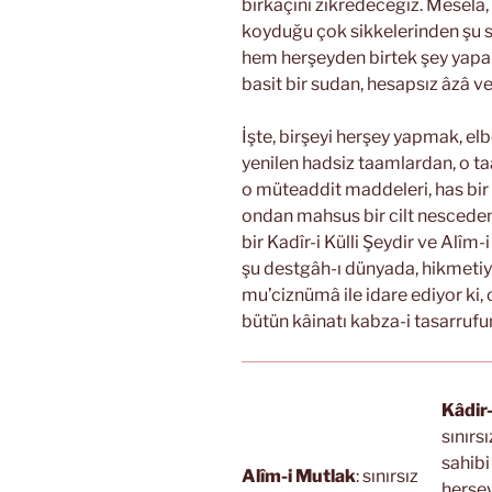
birkaçını zikredeceğiz. Meselâ,
koyduğu çok sikkelerinden şu s
hem herşeyden birtek şey yapar
basit bir sudan, hesapsız âzâ ve
İşte, birşeyi herşey yapmak, elb
yenilen hadsiz taamlardan, o ta
o müteaddit maddeleri, has bir
ondan mahsus bir cilt nesceden
bir Kadîr-i Külli Şeydir ve Alîm-
şu destgâh-ı dünyada, hikmetiyl
mu’ciznümâ ile idare ediyor ki,
bütün kâinatı kabza-i tasarrufu
Kâdir-
sınırs
sahibi
Alîm-i Mutlak
: sınırsız
herşe