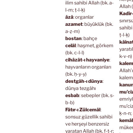
ilim sahibi Allah (bk. a-
Allah (
l-m; ṭ-l-ḳ)
Kadîr
âzâ
: organlar
sınırs
azamet
: büyüklük (bk.
sahibi
a-ẓ-m)
ṭ-l-ḳ)
bostan
: bahçe
kâina
celâl
: haşmet, görkem
yaratı
(bk. c-l-l)
k-v-n)
cihâzât-ı hayvaniye
:
kalem
hayvanların organları
Allah’
(bk. ḥ-y-y)
kalemi
destgâh-ı dünya
:
kanun
dünya tezgâhı
mu’c
esbab
: sebepler (bk. s-
emriyl
b-b)
mu’ciz
Fâtır-ı Zülcemâl
:
ḳ-n-n;
sonsuz güzellik sahibi
kemâl
ve herşeyi benzersiz
müke
yaratan Allah (bk. f-ṭ-r;