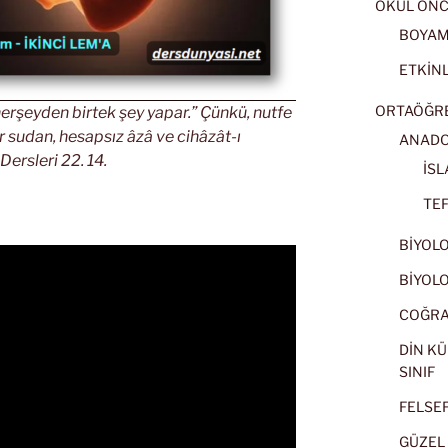
OKUL ÖNC
BOYA
ETKİNL
ORTAÖĞRET
erşeyden birtek şey yapar.” Çünkü, nutfe
r sudan, hesapsız âzâ ve cihâzât-ı
ANADOL
Dersleri 22. 14.
İSL
TEF
BİYOLOJ
BİYOLOJ
COĞRAF
DİN KÜ
SINIF
FELSEFE
GÜZEL 