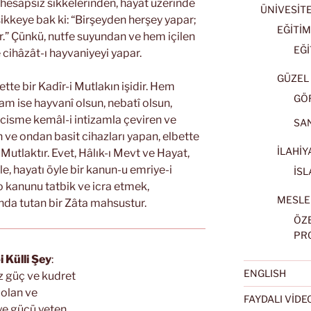
 hesapsız sikkelerinden, hayat üzerinde
ÜNİVESİT
ikkeye bak ki: “Birşeyden herşey yapar;
EĞİTİM
.” Çünkü, nutfe suyundan ve hem içilen
EĞİ
 cihâzât-ı hayvaniyeyi yapar.
GÜZEL 
ette bir Kadîr-i Mutlakın işidir. Hem
GÖ
am ise hayvanî olsun, nebatî olsun,
 cisme kemâl-i intizamla çeviren ve
SA
 ve ondan basit cihazları yapan, elbette
İLAHİY
i Mutlaktır. Evet, Hâlık-ı Mevt ve Hayat,
e, hayatı öyle bir kanun-u emriye-i
İSL
 o kanunu tatbik ve icra etmek,
MESLE
nda tutan bir Zâta mahsustur.
ÖZ
PR
i Külli Şey
:
ENGLISH
ız güç ve kudret
 olan ve
FAYDALI VİD
ye gücü yeten