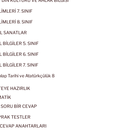
IF DİN KÜLTÜRÜ VE AHLAK BİLGİSİ
İMLERİ 7. SINIF
İMLERİ 8. SINIF
L SANATLAR
 BİLGİLER 5. SINIF
 BİLGİLER 6. SINIF
 BİLGİLER 7. SINIF
kılap Tarihi ve Atatürkçülük 8
EYE HAZIRLIK
ATİK
 SORU BİR CEVAP
PRAK TESTLER
CEVAP ANAHTARLARI