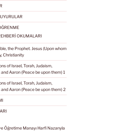
R
DUYURULAR
 ÖĞRENME
REHBERİ OKUMALARI
Bible, the Prophet. Jesus (Upon whom
, Christianity
ons of Israel, Torah, Judaism,
and Aaron (Peace be upon them) 1
ons of Israel, Torah, Judaism,
 and Aaron (Peace be upon them) 2
MI
ARI
ve Öğretime Manayı Harfi Nazarıyla