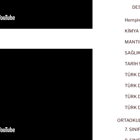
DES
Hemşire
KİMYA 
MANTI
SAĞLIK
TARİH 9
TÜRK D
TÜRK Dİ
TÜRK Dİ
TÜRK D
ORTAOKU
7. SIN