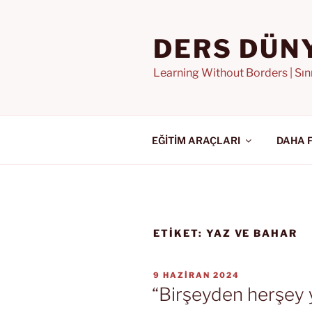
İçeriğe
geç
DERS DÜN
Learning Without Borders | Sı
EĞİTİM ARAÇLARI
DAHA 
ETIKET:
YAZ VE BAHAR
YAYIM
9 HAZIRAN 2024
TARIHI
“Birşeyden herşey