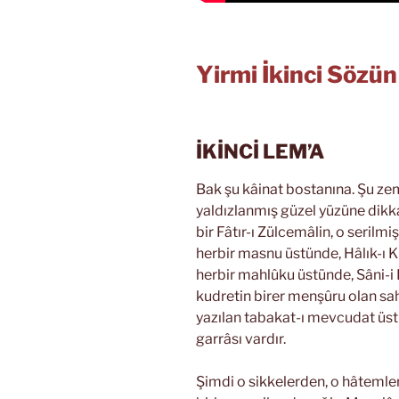
Yirmi İkinci Sözü
İKİNCİ LEM’A
Bak şu kâinat bostanına. Şu zem
yaldızlanmış güzel yüzüne dikkat
bir Fâtır-ı Zülcemâlin, o serilm
herbir masnu üstünde, Hâlık-ı K
herbir mahlûku üstünde, Sâni-i 
kudretin birer menşûru olan sah
yazılan tabakat-ı mevcudat üstü
garrâsı vardır.
Şimdi o sikkelerden, o hâtemle