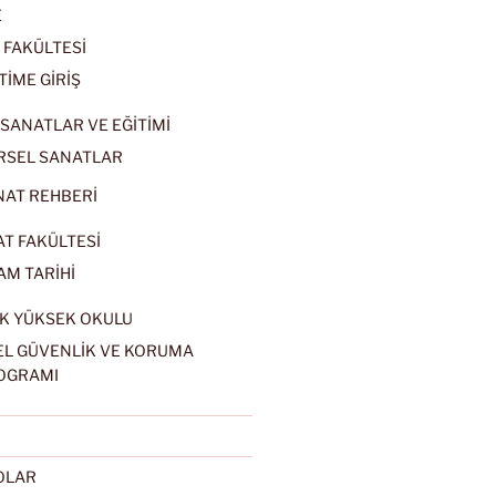
E
 FAKÜLTESİ
TİME GİRİŞ
SANATLAR VE EĞİTİMİ
RSEL SANATLAR
NAT REHBERİ
AT FAKÜLTESİ
AM TARİHİ
K YÜKSEK OKULU
EL GÜVENLİK VE KORUMA
OGRAMI
EOLAR