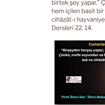
birtek şey yapar.”
hem içilen basit bi
cihâzât-ı hayvaniye
Dersleri 22. 14.