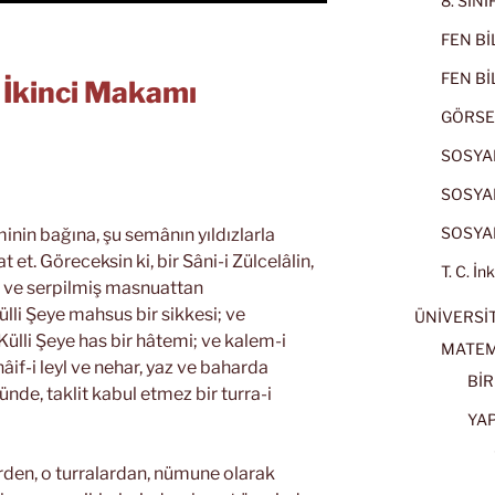
8. SIN
FEN BİL
FEN BİL
n İkinci Makamı
GÖRSE
SOSYAL
SOSYAL
SOSYAL
inin bağına, şu semânın yıldızlarla
 et. Göreceksin ki, bir Sâni-i Zülcelâlin,
T. C. İn
iş ve serpilmiş masnuattan
ülli Şeye mahsus bir sikkesi; ve
ÜNİVERSİT
Külli Şeye has bir hâtemi; ve kalem-i
MATEM
âif-i leyl ve nehar, yaz ve baharda
BİR
nde, taklit kabul etmez bir turra-i
YA
rden, o turralardan, nümune olarak