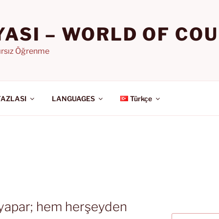
YASI – WORLD OF CO
nırsız Öğrenme
FAZLASI
LANGUAGES
Türkçe
 yapar; hem herşeyden
Ara: