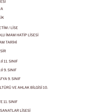
ESİ
MA
İK
İM / LİSE
U İMAM HATİP LİSESİ
AM TARİHİ
SİR
İ 11. SINIF
İ 9. SINIF
YA 9. SINIF
LTÜRÜ VE AHLAK BİLGİSİ 10.
 11. SINIF
SANATLAR LİSESİ