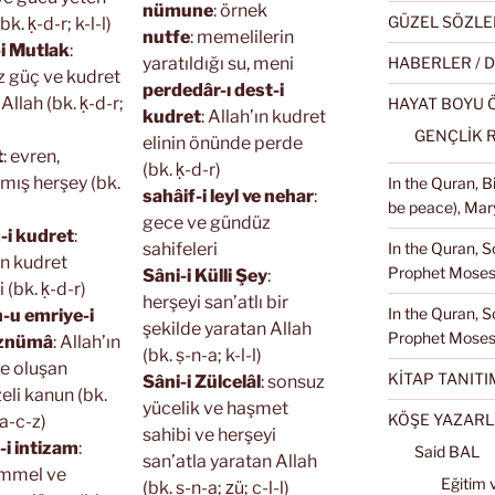
nümune
: örnek
GÜZEL SÖZLE
bk. ḳ-d-r; k-l-l)
nutfe
: memelilerin
-i Mutlak
:
HABERLER / 
yaratıldığı su, meni
ız güç ve kudret
perdedâr-ı dest-i
 Allah (bk. ḳ-d-r;
HAYAT BOYU
kudret
: Allah’ın kudret
GENÇLİK 
elinin önünde perde
t
: evren,
(bk. ḳ-d-r)
lmış herşey (bk.
In the Quran, 
sahâif-i leyl ve nehar
:
be peace), Mary
gece ve gündüz
-i kudret
:
In the Quran, S
sahifeleri
ın kudret
Prophet Moses 
Sâni-i Külli Şey
:
 (bk. ḳ-d-r)
herşeyi san’atlı bir
In the Quran, S
-u emriye-i
şekilde yaratan Allah
Prophet Moses
iznümâ
: Allah’ın
(bk. ṣ-n-a; k-l-l)
e oluşan
KİTAP TANITI
Sâni-i Zülcelâl
: sonsuz
eli kanun (bk.
yücelik ve haşmet
KÖŞE YAZARL
 a-c-z)
sahibi ve herşeyi
-i intizam
:
Said BAL
san’atla yaratan Allah
mmel ve
Eğitim 
(bk. ṣ-n-a; ẕü; c-l-l)