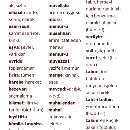
tabir, herşeyi
akılsızlık
müvellide
:
nurlandıran Allah
elhasıl
: özetle,
üreme duygusu
için benzetme
sonuç olarak
mâ
: su
olarak kullanılır
eser-i sun’
:
memur-u
(bk. e-z-l)
san’at eseri (bk.
musahhar
:
şerâyin
:
ṣ-n-a)
emre itaat eden
atardamarlar
eşya
: şeyler,
memur
şuâ
: ışık, parıltı
varlıklar
memur-u
suret
: şekil (bk.
evride
:
muvazzaf
:
ṣ-v-r)
toplardamar
vazifeli memur
tabur
: dört
fırka
: tümen
menşe
: kaynak,
bölükten
hareke
: hareket
esas
meydana gelen
hezeyan
:
mevcud
: var (bk.
askerî birlik
saçmalama
v-c-d)
taht-ı tedbir
:
hikmet
: ilim ve
muhal ender
yönetimi altında
fenler (bk. ḥ-k-m)
muhal
:
(bk. d-b-r)
hıyâtât-ı
imkansızlık
takım
: en küçük
kâmile-i muhita-
içinde
askerî topluluk