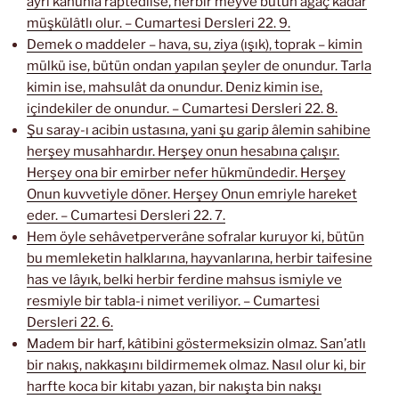
ayrı kanunla raptedilse, herbir meyve bütün ağaç kadar
müşkülâtlı olur. – Cumartesi Dersleri 22. 9.
Demek o maddeler – hava, su, ziya (ışık), toprak – kimin
mülkü ise, bütün ondan yapılan şeyler de onundur. Tarla
kimin ise, mahsulât da onundur. Deniz kimin ise,
içindekiler de onundur. – Cumartesi Dersleri 22. 8.
Şu saray-ı acibin ustasına, yani şu garip âlemin sahibine
herşey musahhardır. Herşey onun hesabına çalışır.
Herşey ona bir emirber nefer hükmündedir. Herşey
Onun kuvvetiyle döner. Herşey Onun emriyle hareket
eder. – Cumartesi Dersleri 22. 7.
Hem öyle sehâvetperverâne sofralar kuruyor ki, bütün
bu memleketin halklarına, hayvanlarına, herbir taifesine
has ve lâyık, belki herbir ferdine mahsus ismiyle ve
resmiyle bir tabla-i nimet veriliyor. – Cumartesi
Dersleri 22. 6.
Madem bir harf, kâtibini göstermeksizin olmaz. San’atlı
bir nakış, nakkaşını bildirmemek olmaz. Nasıl olur ki, bir
harfte koca bir kitabı yazan, bir nakışta bin nakşı