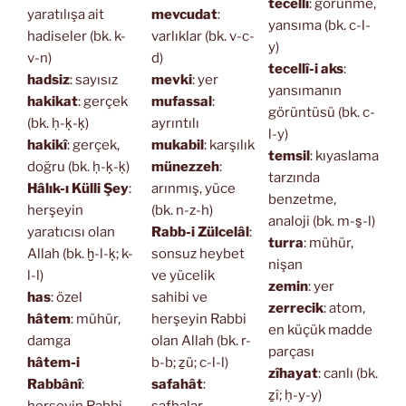
tecellî
: görünme,
yaratılışa ait
mevcudat
:
yansıma (bk. c-l-
hadiseler (bk. k-
varlıklar (bk. v-c-
y)
v-n)
d)
tecellî-i aks
:
hadsiz
: sayısız
mevki
: yer
yansımanın
hakikat
: gerçek
mufassal
:
görüntüsü (bk. c-
(bk. ḥ-ḳ-ḳ)
ayrıntılı
l-y)
hakikî
: gerçek,
mukabil
: karşılık
temsil
: kıyaslama
doğru (bk. ḥ-ḳ-ḳ)
münezzeh
:
tarzında
Hâlık-ı Külli Şey
:
arınmış, yüce
benzetme,
herşeyin
(bk. n-z-h)
analoji (bk. m-s̱-l)
yaratıcısı olan
Rabb-i Zülcelâl
:
turra
: mühür,
Allah (bk. ḫ-l-ḳ; k-
sonsuz heybet
nişan
l-l)
ve yücelik
zemin
: yer
has
: özel
sahibi ve
zerrecik
: atom,
hâtem
: mühür,
herşeyin Rabbi
en küçük madde
damga
olan Allah (bk. r-
parçası
hâtem-i
b-b; ẕü; c-l-l)
zîhayat
: canlı (bk.
Rabbânî
:
safahât
:
ẕî; ḥ-y-y)