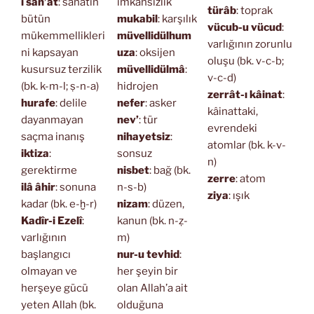
i san’at
: sanatın
imkansızlık
türâb
: toprak
bütün
mukabil
: karşılık
vücub-u vücud
:
mükemmellikleri
müvellidülhum
varlığının zorunlu
ni kapsayan
uza
: oksijen
oluşu (bk. v-c-b;
kusursuz terzilik
müvellidülmâ
:
v-c-d)
(bk. k-m-l; ṣ-n-a)
hidrojen
zerrât-ı kâinat
:
hurafe
: delile
nefer
: asker
kâinattaki,
dayanmayan
nev’
: tür
evrendeki
saçma inanış
nihayetsiz
:
atomlar (bk. k-v-
iktiza
:
sonsuz
n)
gerektirme
nisbet
: bağ (bk.
zerre
: atom
ilâ âhir
: sonuna
n-s-b)
ziya
: ışık
kadar (bk. e-ḫ-r)
nizam
: düzen,
Kadîr-i Ezelî
:
kanun (bk. n-ẓ-
varlığının
m)
başlangıcı
nur-u tevhid
:
olmayan ve
her şeyin bir
herşeye gücü
olan Allah’a ait
yeten Allah (bk.
olduğuna