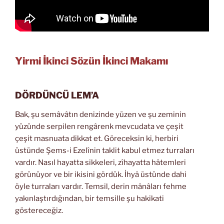
Yirmi İkinci Sözün İkinci Makamı
DÖRDÜNCÜ LEM’A
Bak, şu semâvâtın denizinde yüzen ve şu zeminin
yüzünde serpilen rengârenk mevcudata ve çeşit
çeşit masnuata dikkat et. Göreceksin ki, herbiri
üstünde Şems-i Ezelînin taklit kabul etmez turraları
vardır. Nasıl hayatta sikkeleri, zîhayatta hâtemleri
görünüyor ve bir ikisini gördük. İhyâ üstünde dahi
öyle turraları vardır. Temsil, derin mânâları fehme
yakınlaştırdığından, bir temsille şu hakikati
göstereceğiz.