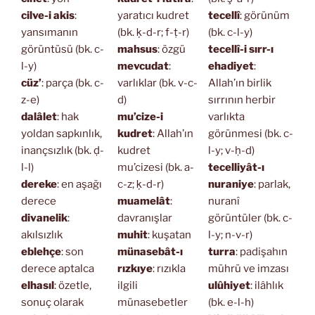
cilve-i akis
:
yaratıcı kudret
tecellî
: görünüm
yansımanın
(bk. ḳ-d-r; f-ṭ-r)
(bk. c-l-y)
görüntüsü (bk. c-
mahsus
: özgü
tecellî-i sırr-ı
l-y)
mevcudat
:
ehadiyet
:
cüz’
: parça (bk. c-
varlıklar (bk. v-c-
Allah’ın birlik
z-e)
d)
sırrının herbir
dalâlet
: hak
mu’cize-i
varlıkta
yoldan sapkınlık,
kudret
: Allah’ın
görünmesi (bk. c-
inançsızlık (bk. ḍ-
kudret
l-y; v-ḥ-d)
l-l)
mu’cizesi (bk. a-
tecelliyât-ı
dereke
: en aşağı
c-z; ḳ-d-r)
nuraniye
: parlak,
derece
muamelât
:
nuranî
divanelik
:
davranışlar
görüntüler (bk. c-
akılsızlık
muhit
: kuşatan
l-y; n-v-r)
eblehçe
: son
münasebât-ı
turra
: padişahın
derece aptalca
rızkıye
: rızıkla
mührü ve imzası
elhasıl
: özetle,
ilgili
ulûhiyet
: ilâhlık
sonuç olarak
münasebetler
(bk. e-l-h)