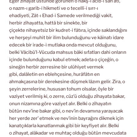
Eğer zîhayat üstünde görünen o nakş-ı acib-i san’atı,
o nazm-ı garib-i hikmeti ve o tecellî-i sırr-ı
ehadiyeti, Zât-ı Ehad-i Samede verilmediği vakit,
herbir zîhayatta, hattâ bir sinekte, bir
çiçekte nihayetsiz bir kudret-i fâtıra, içinde saklandığını
ve herşeyi muhit bir ilim bulunduğunu ve kâinatı idare
edecek bir irade-i mutlaka onda mevcut olduğunu,
belki Vâcibü’l-Vücuda mahsus bâki sıfatları dahi onların
içinde bulunduğunu kabul etmek; adeta o çiçeğin, o
sineğin herbir zerresine bir ulûhiyet vermek
gibi, dalâletin en eblehçesine, hurâfâtın en
ahmakçasına bir derekesine düşmek lâzım gelir. Zira, o
şeyin zerrelerine, hususan tohum olsalar, öyle bir
vaziyet verilmiş ki, o zerre, cüz’ü olduğu zîhayata bakar,
onun nizamına göre vaziyet alır. Belki o zîhayatın
bütün nev’ine bakar gibi, o nev’in devamına yarayacak
her yerde zer’ etmek ve nev’inin bayrağını dikmek için
kanatçıklarla kanatlanmak gibi bir keyfiyet alır. Belki
o zîhayat, alâkadar ve muhtaç olduğu bütün mevcudata