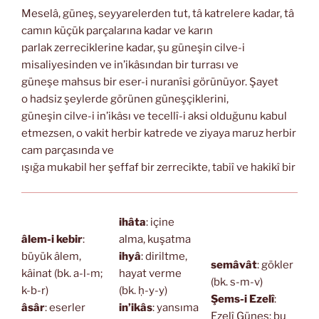
Meselâ, güneş, seyyarelerden tut, tâ katrelere kadar, tâ
camın küçük parçalarına kadar ve karın
parlak zerreciklerine kadar, şu güneşin cilve-i
misaliyesinden ve in’ikâsından bir turrası ve
güneşe mahsus bir eser-i nuranîsi görünüyor. Şayet
o hadsiz şeylerde görünen güneşçiklerini,
güneşin cilve-i in’ikâsı ve tecellî-i aksi olduğunu kabul
etmezsen, o vakit herbir katrede ve ziyaya maruz herbir
cam parçasında ve
ışığa mukabil her şeffaf bir zerrecikte, tabiî ve hakikî bir
ihâta
: içine
âlem-i kebir
:
alma, kuşatma
büyük âlem,
ihyâ
: diriltme,
semâvât
: gökler
kâinat (bk. a-l-m;
hayat verme
(bk. s-m-v)
k-b-r)
(bk. ḥ-y-y)
Şems-i Ezelî
:
âsâr
: eserler
in’ikâs
: yansıma
Ezelî Güneş; bu