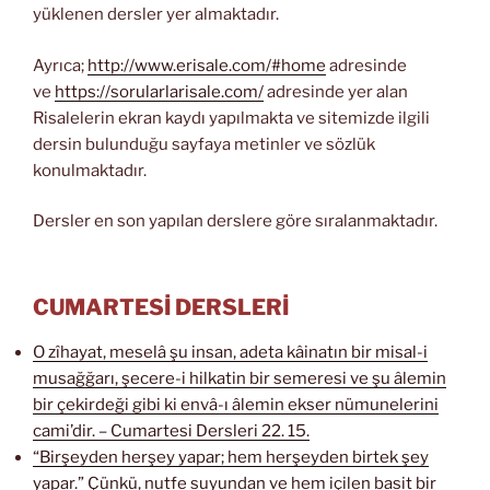
yüklenen dersler yer almaktadır.
Ayrıca;
http://www.erisale.com/#home
adresinde
ve
https://sorularlarisale.com/
adresinde yer alan
Risalelerin ekran kaydı yapılmakta ve sitemizde ilgili
dersin bulunduğu sayfaya metinler ve sözlük
konulmaktadır.
Dersler en son yapılan derslere göre sıralanmaktadır.
CUMARTESİ DERSLERİ
O zîhayat, meselâ şu insan, adeta kâinatın bir misal-i
musağğarı, şecere-i hilkatin bir semeresi ve şu âlemin
bir çekirdeği gibi ki envâ-ı âlemin ekser nümunelerini
cami’dir. – Cumartesi Dersleri 22. 15.
“Birşeyden herşey yapar; hem herşeyden birtek şey
yapar.” Çünkü, nutfe suyundan ve hem içilen basit bir