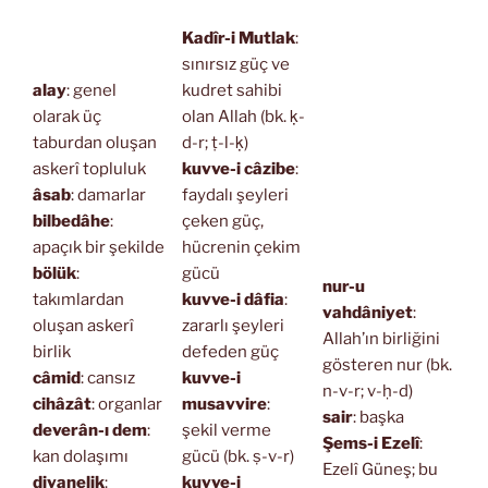
Kadîr-i Mutlak
:
sınırsız güç ve
alay
: genel
kudret sahibi
olarak üç
olan Allah (bk. ḳ-
taburdan oluşan
d-r; ṭ-l-ḳ)
askerî topluluk
kuvve-i câzibe
:
âsab
: damarlar
faydalı şeyleri
bilbedâhe
:
çeken güç,
apaçık bir şekilde
hücrenin çekim
bölük
:
gücü
nur-u
takımlardan
kuvve-i dâfia
:
vahdâniyet
:
oluşan askerî
zararlı şeyleri
Allah’ın birliğini
birlik
defeden güç
gösteren nur (bk.
câmid
: cansız
kuvve-i
n-v-r; v-ḥ-d)
cihâzât
: organlar
musavvire
:
sair
: başka
deverân-ı dem
:
şekil verme
Şems-i Ezelî
:
kan dolaşımı
gücü (bk. ṣ-v-r)
Ezelî Güneş; bu
divanelik
:
kuvve-i