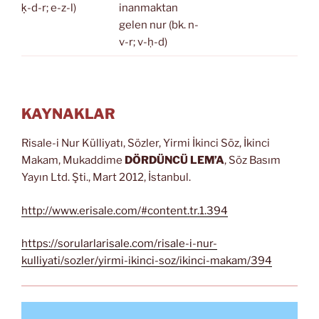
ḳ-d-r; e-z-l)
inanmaktan
gelen nur (bk. n-
v-r; v-ḥ-d)
KAYNAKLAR
Risale-i Nur Külliyatı, Sözler, Yirmi İkinci Söz, İkinci
Makam, Mukaddime
DÖRDÜNCÜ LEM’A
, Söz Basım
Yayın Ltd. Şti., Mart 2012, İstanbul.
http://www.erisale.com/#content.tr.1.394
https://sorularlarisale.com/risale-i-nur-
kulliyati/sozler/yirmi-ikinci-soz/ikinci-makam/394