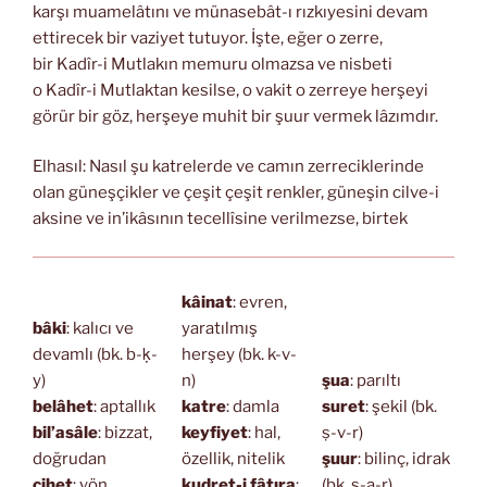
karşı muamelâtını ve münasebât-ı rızkıyesini devam
ettirecek bir vaziyet tutuyor. İşte, eğer o zerre,
bir Kadîr-i Mutlakın memuru olmazsa ve nisbeti
o Kadîr-i Mutlaktan kesilse, o vakit o zerreye herşeyi
görür bir göz, herşeye muhit bir şuur vermek lâzımdır.
Elhasıl: Nasıl şu katrelerde ve camın zerreciklerinde
olan güneşçikler ve çeşit çeşit renkler, güneşin cilve-i
aksine ve in’ikâsının tecellîsine verilmezse, birtek
kâinat
: evren,
bâki
: kalıcı ve
yaratılmış
devamlı (bk. b-ḳ-
herşey (bk. k-v-
y)
n)
şua
: parıltı
belâhet
: aptallık
katre
: damla
suret
: şekil (bk.
bil’asâle
: bizzat,
keyfiyet
: hal,
ṣ-v-r)
doğrudan
özellik, nitelik
şuur
: bilinç, idrak
cihet
: yön
kudret-i fâtıra
:
(bk. ş-a-r)