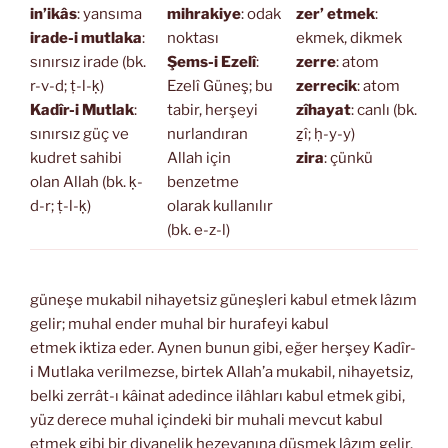
in’ikâs
: yansıma
mihrakiye
: odak
zer’ etmek
:
irade-i mutlaka
:
noktası
ekmek, dikmek
sınırsız irade (bk.
Şems-i Ezelî
:
zerre
: atom
r-v-d; ṭ-l-ḳ)
Ezelî Güneş; bu
zerrecik
: atom
Kadîr-i Mutlak
:
tabir, herşeyi
zîhayat
: canlı (bk.
sınırsız güç ve
nurlandıran
ẕî; ḥ-y-y)
kudret sahibi
Allah için
zira
: çünkü
olan Allah (bk. ḳ-
benzetme
d-r; ṭ-l-ḳ)
olarak kullanılır
(bk. e-z-l)
güneşe mukabil nihayetsiz güneşleri kabul etmek lâzım
gelir; muhal ender muhal bir hurafeyi kabul
etmek iktiza eder. Aynen bunun gibi, eğer herşey Kadîr-
i Mutlaka verilmezse, birtek Allah’a mukabil, nihayetsiz,
belki zerrât-ı kâinat adedince ilâhları kabul etmek gibi,
yüz derece muhal içindeki bir muhali mevcut kabul
etmek gibi bir divanelik hezeyanına düşmek lâzım gelir.