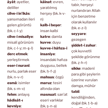
âyât
: ayetler,
kâinat
: evren,
tabir, herşeyi
deliller
yaratılmış
nurlandıran Allah
cilve-i in’ikâs
:
herşey (bk. k-v-
için benzetme
yansımadan ileri
n)
olarak kullanılır
gelen görüntü
kalb-i beşer
:
(bk. e-z-l)
(bk. c-l-y)
insan kalbi
seyyare
:
cilve-i misaliye
:
katre
: damla
gezegen
misalî görünüm
kuvve
: duyu
şiddet-i zuhur
:
(bk. c-l-y; m-s̱-l)
kuvve-i hâfıza-i
çok kuvvetli
derc etmek
:
insaniye
:
şekilde görünme
yerleştirmek
insandaki hafıza
(bk. ẓ-h-r)
eser-i nuranî
:
duygusu, bellek
sikke
: madenî
nurlu, parlak eser
(bk. ḥ-f-ẓ)
para gibi şeylerin
(bk. n-v-r)
mahsus
: özgü
üzerine vurulan
esmâ
: isimler
maruz
: tesiri
damga, mühür
(bk. s-m-v)
altında olan
tabiî
:
fehm
: anlayış
masnuat
: san’at
kendiliğinden,
hâdisât-ı
eseri varlıklar
doğal (bk. ṭ-b-a)
kevniye
:
(bk. ṣ-n-a)