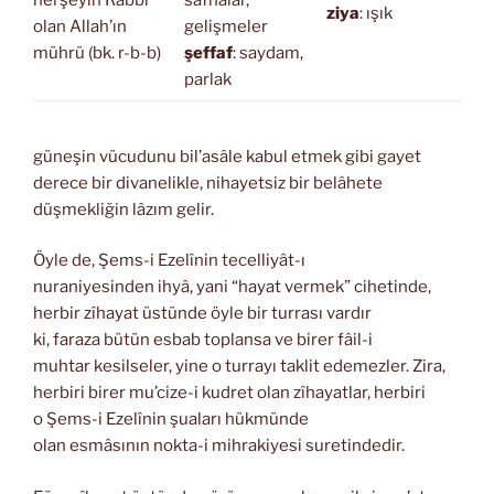
herşeyin Rabbi
safhalar,
ziya
: ışık
olan Allah’ın
gelişmeler
mührü (bk. r-b-b)
şeffaf
: saydam,
parlak
güneşin vücudunu bil’asâle kabul etmek gibi gayet
derece bir divanelikle, nihayetsiz bir belâhete
düşmekliğin lâzım gelir.
Öyle de, Şems-i Ezelînin tecelliyât-ı
nuraniyesinden ihyâ, yani “hayat vermek” cihetinde,
herbir zîhayat üstünde öyle bir turrası vardır
ki, faraza bütün esbab toplansa ve birer fâil-i
muhtar kesilseler, yine o turrayı taklit edemezler. Zira,
herbiri birer mu’cize-i kudret olan zîhayatlar, herbiri
o Şems-i Ezelînin şuaları hükmünde
olan esmâsının nokta-i mihrakiyesi suretindedir.