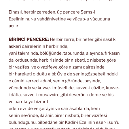
Elhasıl, herbir zerreden, üç pencere Şems-i
Ezelînin nur-u vahdâniyetine ve vücub-u vücuduna
açılır.
BİRİNCİ PENCERE:
Herbir zerre, bir nefer gibi nasıl ki
askerî dairelerinin herbirinde,
yani takımında, bölüğünde, taburunda, alayında, fırkasın
da, ordusunda, herbirisinde bir nisbeti, o nisbete göre
bir vazifesi ve o vazifeye göre nizamı dairesinde
bir hareketi olduğu gibi; Öyle de senin gözbebeğindeki
o câmid zerrecik dahi, senin gözünde, başında,
vücudunda ve kuvve-i müvellide, kuvve-i câzibe, kuvve-
i dâfia, kuvve-i musavvire gibi deverân-ı deme ve his
ve harekeye hizmet
eden evride ve şerâyin ve sair âsablarda, hem
senin nev’inde, ilâ âhir, birer nisbeti, birer vazifesi
bulunduğunu, bilbedâhe bir Kadîr-i Ezelînin eser-i sun’u