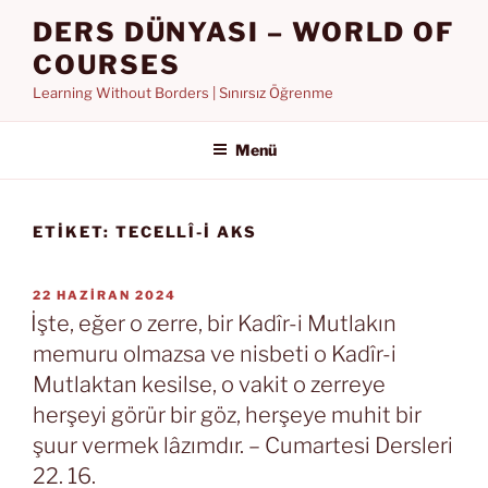
İçeriğe
DERS DÜNYASI – WORLD OF
geç
COURSES
Learning Without Borders | Sınırsız Öğrenme
Menü
ETIKET:
TECELLÎ-I AKS
YAYIM
22 HAZIRAN 2024
TARIHI
İşte, eğer o zerre, bir Kadîr-i Mutlakın
memuru olmazsa ve nisbeti o Kadîr-i
Mutlaktan kesilse, o vakit o zerreye
herşeyi görür bir göz, herşeye muhit bir
şuur vermek lâzımdır. – Cumartesi Dersleri
22. 16.