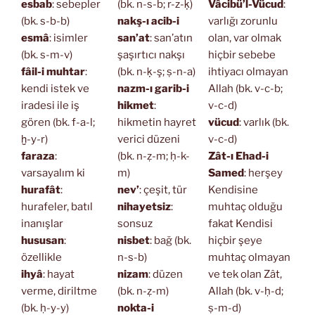
esbab
: sebepler
(bk. n-s-b; r-z-ḳ)
Vâcibü’l-Vücud
:
(bk. s-b-b)
nakş-ı acib-i
varlığı zorunlu
esmâ
: isimler
san’at
: san’atın
olan, var olmak
(bk. s-m-v)
şaşırtıcı nakşı
hiçbir sebebe
fâil-i muhtar
:
(bk. n-ḳ-ş; ṣ-n-a)
ihtiyacı olmayan
kendi istek ve
nazm-ı garib-i
Allah (bk. v-c-b;
iradesi ile iş
hikmet
:
v-c-d)
gören (bk. f-a-l;
hikmetin hayret
vücud
: varlık (bk.
ḫ-y-r)
verici düzeni
v-c-d)
faraza
:
(bk. n-ẓ-m; ḥ-k-
Zât-ı Ehad-i
varsayalım ki
m)
Samed
: herşey
hurafât
:
nev’
: çeşit, tür
Kendisine
hurafeler, batıl
nihayetsiz
:
muhtaç olduğu
inanışlar
sonsuz
fakat Kendisi
hususan
:
nisbet
: bağ (bk.
hiçbir şeye
özellikle
n-s-b)
muhtaç olmayan
ihyâ
: hayat
nizam
: düzen
ve tek olan Zât,
verme, diriltme
(bk. n-ẓ-m)
Allah (bk. v-ḥ-d;
(bk. ḥ-y-y)
nokta-i
ṣ-m-d)