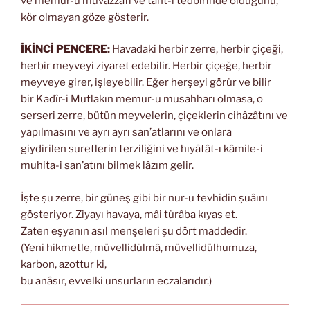
ve memur-u muvazzafı ve taht-ı tedbirinde olduğunu,
kör olmayan göze gösterir.
İKİNCİ PENCERE:
Havadaki herbir zerre, herbir çiçeği,
herbir meyveyi ziyaret edebilir. Herbir çiçeğe, herbir
meyveye girer, işleyebilir. Eğer herşeyi görür ve bilir
bir Kadîr-i Mutlakın memur-u musahharı olmasa, o
serseri zerre, bütün meyvelerin, çiçeklerin cihâzâtını ve
yapılmasını ve ayrı ayrı san’atlarını ve onlara
giydirilen suretlerin terziliğini ve hıyâtât-ı kâmile-i
muhita-i san’atını bilmek lâzım gelir.
İşte şu zerre, bir güneş gibi bir nur-u tevhidin şuâını
gösteriyor. Ziyayı havaya, mâi türâba kıyas et.
Zaten eşyanın asıl menşeleri şu dört maddedir.
(Yeni hikmetle, müvellidülmâ, müvellidülhumuza,
karbon, azottur ki,
bu anâsır, evvelki unsurların eczalarıdır.)