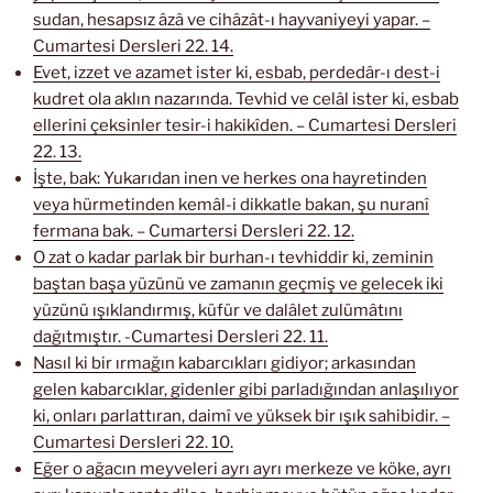
sudan, hesapsız âzâ ve cihâzât-ı hayvaniyeyi yapar. –
Cumartesi Dersleri 22. 14.
Evet, izzet ve azamet ister ki, esbab, perdedâr-ı dest-i
kudret ola aklın nazarında. Tevhid ve celâl ister ki, esbab
ellerini çeksinler tesir-i hakikîden. – Cumartesi Dersleri
22. 13.
İşte, bak: Yukarıdan inen ve herkes ona hayretinden
veya hürmetinden kemâl-i dikkatle bakan, şu nuranî
fermana bak. – Cumartersi Dersleri 22. 12.
O zat o kadar parlak bir burhan-ı tevhiddir ki, zeminin
baştan başa yüzünü ve zamanın geçmiş ve gelecek iki
yüzünü ışıklandırmış, küfür ve dalâlet zulümâtını
dağıtmıştır. -Cumartesi Dersleri 22. 11.
Nasıl ki bir ırmağın kabarcıkları gidiyor; arkasından
gelen kabarcıklar, gidenler gibi parladığından anlaşılıyor
ki, onları parlattıran, daimî ve yüksek bir ışık sahibidir. –
Cumartesi Dersleri 22. 10.
Eğer o ağacın meyveleri ayrı ayrı merkeze ve köke, ayrı