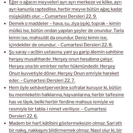
Eğer o ağacın meyveleri ayrı ayrı merkeze ve köke, ayrı
ayrı kanunla raptedilse, herbir meyve bütün ağaç kadar
müşkülâtlı olur. – Cumartesi Dersleri 22. 9.
Demek o maddeler – hava, su, ziya (ışık), toprak – kimin
mülkü ise, bütün ondan yapılan şeyler de onundur. Tarla
kimin ise, mahsulât da onundur. Deniz kimin ise,
içindekiler de onundur. – Cumartesi Dersleri 22. 8.
Şu saray-ı acibin ustasına, yani şu garip âlemin sahibine
herşey musahhardır. Herşey onun hesabına çalışır.
Herşey ona bir emirber nefer hükmündedir. Herşey
Onun kuvvetiyle döner. Herşey Onun emriyle hareket
eder. – Cumartesi Dersleri 22. 7.
Hem öyle sehâvetperverâne sofralar kuruyor ki, bütün
bu memleketin halklarına, hayvanlarına, herbir taifesine
has ve lâyık, belki herbir ferdine mahsus ismiyle ve
resmiyle bir tabla-i nimet veriliyor. – Cumartesi
Dersleri 22. 6.
Madem bir harf, kâtibini göstermeksizin olmaz. San’atlı
bir nakış, nakkaşını bildirmemek olmaz. Nasıl olur ki, bir