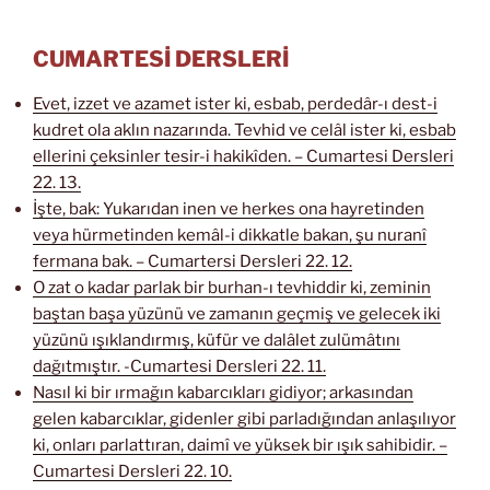
CUMARTESİ DERSLERİ
Evet, izzet ve azamet ister ki, esbab, perdedâr-ı dest-i
kudret ola aklın nazarında. Tevhid ve celâl ister ki, esbab
ellerini çeksinler tesir-i hakikîden. – Cumartesi Dersleri
22. 13.
İşte, bak: Yukarıdan inen ve herkes ona hayretinden
veya hürmetinden kemâl-i dikkatle bakan, şu nuranî
fermana bak. – Cumartersi Dersleri 22. 12.
O zat o kadar parlak bir burhan-ı tevhiddir ki, zeminin
baştan başa yüzünü ve zamanın geçmiş ve gelecek iki
yüzünü ışıklandırmış, küfür ve dalâlet zulümâtını
dağıtmıştır. -Cumartesi Dersleri 22. 11.
Nasıl ki bir ırmağın kabarcıkları gidiyor; arkasından
gelen kabarcıklar, gidenler gibi parladığından anlaşılıyor
ki, onları parlattıran, daimî ve yüksek bir ışık sahibidir. –
Cumartesi Dersleri 22. 10.