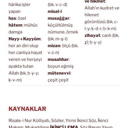
ve hikmet
:
hârika işler
(bk. v-c-d)
Allah’ın kudret ve
yapan
misal-i
hikmet
has
: özel
musağğar
:
görüntüsü (bk. c-
hâtem
: mühür,
küçültülmüş
l-y; ḳ-d-r; ḥ-k-m)
damga
nümune, örnek
zihayat
: canlı (bk.
Hayy-ı Kayyûm
:
(bk. m-s̱-l)
ẕî; ḥ-y-y)
her an diri olup
mizan
: ölçü (bk.
her canlıya hayat
v-z-n)
veren ve herşeyi
musahhar
:
ayakta tutan
boyun eğmiş
Allah (bk. ḥ-y-y;
mütenevvi
:
ḳ-v-m)
çeşit çeşit
KAYNAKLAR
Risale-i Nur Külliyatı, Sözler, Yirmi İkinci Söz, İkinci
Makam, Mukaddime
İKİNCİ LEM’A
, Söz Basım Yayın