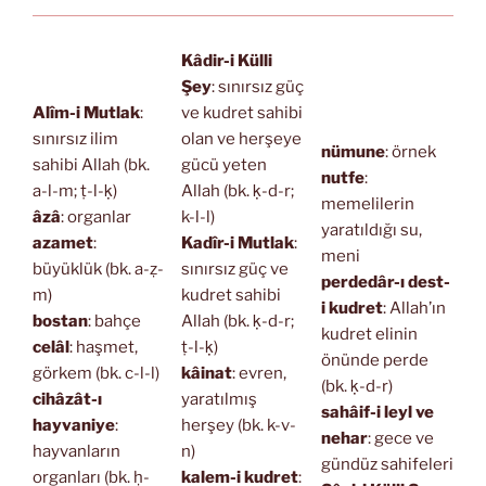
Kâdir-i Külli
Şey
: sınırsız güç
Alîm-i Mutlak
:
ve kudret sahibi
sınırsız ilim
olan ve herşeye
nümune
: örnek
sahibi Allah (bk.
gücü yeten
nutfe
:
a-l-m; ṭ-l-ḳ)
Allah (bk. ḳ-d-r;
memelilerin
âzâ
: organlar
k-l-l)
yaratıldığı su,
azamet
:
Kadîr-i Mutlak
:
meni
büyüklük (bk. a-ẓ-
sınırsız güç ve
perdedâr-ı dest-
m)
kudret sahibi
i kudret
: Allah’ın
bostan
: bahçe
Allah (bk. ḳ-d-r;
kudret elinin
celâl
: haşmet,
ṭ-l-ḳ)
önünde perde
görkem (bk. c-l-l)
kâinat
: evren,
(bk. ḳ-d-r)
cihâzât-ı
yaratılmış
sahâif-i leyl ve
hayvaniye
:
herşey (bk. k-v-
nehar
: gece ve
hayvanların
n)
gündüz sahifeleri
organları (bk. ḥ-
kalem-i kudret
: