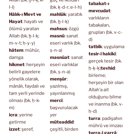
Allah (bk. ḫ-l-ḳ; k-
güç ve iktidarı
tabakat-ı
l-l)
(bk. ḳ-d-r; e-l-h)
mevcudat
:
Hâlık-ı Mevt ve
mahlûk
: yaratık
varlıkların
Hayat
: hayatı ve
(bk. ḫ-l-ḳ)
tabakaları,
ölümü yaratan
mahsus
: özgü
grupları (bk. v-c-
Allah (bk. ḫ-l-ḳ;
masnû
: sanat
d)
m-v-t; ḥ-y-y)
eseri varlık (bk.
tatbik
: uygulama
hâtem
: mühür,
ṣ-n-a)
tesir-i hakikî
:
damga
masnûat
: sanat
gerçek tesir (bk.
hikmet
: herşeyin
eseri varlıklar
ḥ-ḳ-ḳ)
tevhid
:
belirli gayelere
(bk. ṣ-n-a)
birleme;
yönelik olarak,
menşûr
:
herşeyin bir olan
mânâlı, faydalı ve
yazılmış,
Allah’a ait
tam yerli yerinde
yayınlanmış
olduğunu bilme
olması (bk. ḥ-k-
merci
:
ve inanma (bk. v-
m)
başvurulacak
ḥ-d)
icra
: yerine
yer
turra
: padişahın
getirme
müteaddid
:
mührü ve imzası
izzet
: şeref,
çeşitli, birden
turra-i garrâ
: