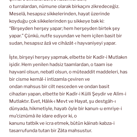
o turralardan, nümune olarak birkaçını zikredeceğiz.
Meselâ, hesapsız sikkelerinden, hayat üzerinde
koyduğu çok sikkelerinden şu sikkeye bak ki:
“Birşeyden herşey yapar; hem herşeyden birtek şey
yapar.” Çünkü, nutfe suyundan ve hem içilen basit bir
sudan, hesapsız âzâ ve cihâzât-ı hayvaniyeyi yapar.
İşte, birşeyi herşey yapmak, elbette bir Kadîr-i Mutlakın
işidir. Hem yenilen hadsiz taamlardan, o taam ise
hayvanî olsun, nebatî olsun, o müteaddit maddeleri, has
bir cisme kemâl-i intizamla çeviren ve
ondan mahsus bir cilt nesceden ve ondan basit
cihazları yapan, elbette bir Kadîr-i Külli Şeydir ve Alîm-i
Mutlaktır. Evet, Hâlık-ı Mevt ve Hayat, şu destgâh-ı
dünyada, hikmetiyle, hayatı öyle bir kanun-u emriye-i
mu’ciznümâ ile idare ediyor ki, o
kanunu tatbik ve icra etmek, bütün kâinatı kabza-i
tasarrufunda tutan bir Zâta mahsustur.