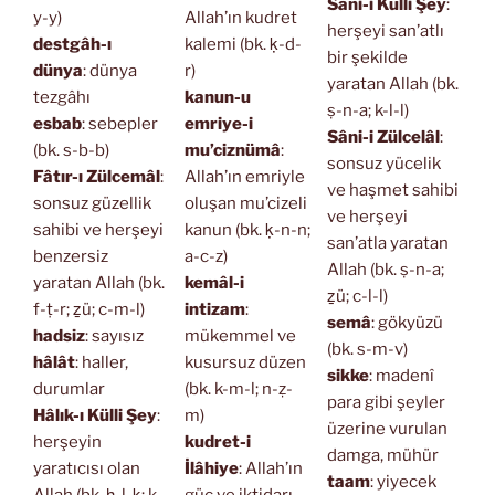
Sâni-i Külli Şey
:
y-y)
Allah’ın kudret
herşeyi san’atlı
destgâh-ı
kalemi (bk. ḳ-d-
bir şekilde
dünya
: dünya
r)
yaratan Allah (bk.
tezgâhı
kanun-u
ṣ-n-a; k-l-l)
esbab
: sebepler
emriye-i
Sâni-i Zülcelâl
:
(bk. s-b-b)
mu’ciznümâ
:
sonsuz yücelik
Fâtır-ı Zülcemâl
:
Allah’ın emriyle
ve haşmet sahibi
sonsuz güzellik
oluşan mu’cizeli
ve herşeyi
sahibi ve herşeyi
kanun (bk. ḳ-n-n;
san’atla yaratan
benzersiz
a-c-z)
Allah (bk. ṣ-n-a;
yaratan Allah (bk.
kemâl-i
ẕü; c-l-l)
f-ṭ-r; ẕü; c-m-l)
intizam
:
semâ
: gökyüzü
hadsiz
: sayısız
mükemmel ve
(bk. s-m-v)
hâlât
: haller,
kusursuz düzen
sikke
: madenî
durumlar
(bk. k-m-l; n-ẓ-
para gibi şeyler
Hâlık-ı Külli Şey
:
m)
üzerine vurulan
herşeyin
kudret-i
damga, mühür
yaratıcısı olan
İlâhiye
: Allah’ın
taam
: yiyecek