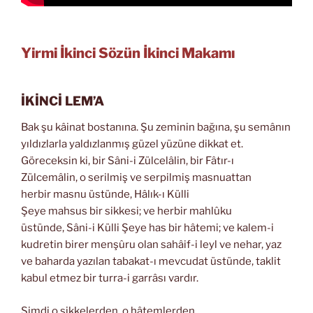
Yirmi İkinci Sözün İkinci Makamı
İKİNCİ LEM’A
Bak şu kâinat bostanına. Şu zeminin bağına, şu semânın
yıldızlarla yaldızlanmış güzel yüzüne dikkat et.
Göreceksin ki, bir Sâni-i Zülcelâlin, bir Fâtır-ı
Zülcemâlin, o serilmiş ve serpilmiş masnuattan
herbir masnu üstünde, Hâlık-ı Külli
Şeye mahsus bir sikkesi; ve herbir mahlûku
üstünde, Sâni-i Külli Şeye has bir hâtemi; ve kalem-i
kudretin birer menşûru olan sahâif-i leyl ve nehar, yaz
ve baharda yazılan tabakat-ı mevcudat üstünde, taklit
kabul etmez bir turra-i garrâsı vardır.
Şimdi o sikkelerden, o hâtemlerden,