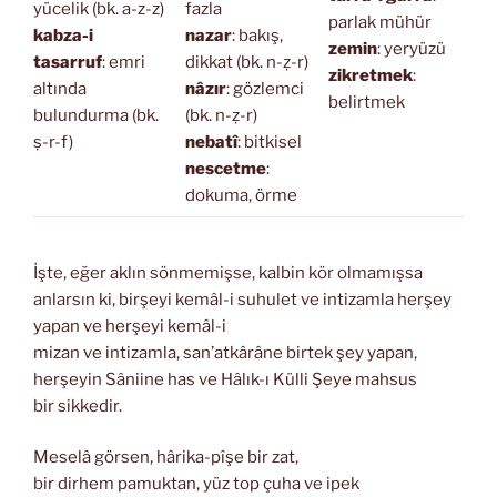
yücelik (bk. a-z-z)
fazla
parlak mühür
kabza-i
nazar
: bakış,
zemin
: yeryüzü
tasarruf
: emri
dikkat (bk. n-ẓ-r)
zikretmek
:
altında
nâzır
: gözlemci
belirtmek
bulundurma (bk.
(bk. n-ẓ-r)
ṣ-r-f)
nebatî
: bitkisel
nescetme
:
dokuma, örme
İşte, eğer aklın sönmemişse, kalbin kör olmamışsa
anlarsın ki, birşeyi kemâl-i suhulet ve intizamla herşey
yapan ve herşeyi kemâl-i
mizan ve intizamla, san’atkârâne birtek şey yapan,
herşeyin Sâniine has ve Hâlık-ı Külli Şeye mahsus
bir sikkedir.
Meselâ görsen, hârika-pîşe bir zat,
bir dirhem pamuktan, yüz top çuha ve ipek