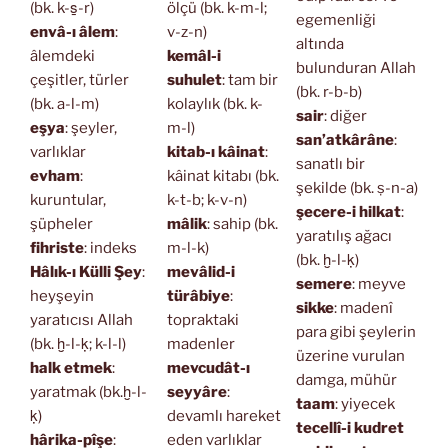
(bk. k-s̱-r)
ölçü (bk. k-m-l;
egemenliği
envâ-ı âlem
:
v-z-n)
altında
âlemdeki
kemâl-i
bulunduran Allah
çeşitler, türler
suhulet
: tam bir
(bk. r-b-b)
(bk. a-l-m)
kolaylık (bk. k-
sair
: diğer
eşya
: şeyler,
m-l)
san’atkârâne
:
varlıklar
kitab-ı kâinat
:
sanatlı bir
evham
:
kâinat kitabı (bk.
şekilde (bk. ṣ-n-a)
kuruntular,
k-t-b; k-v-n)
şecere-i hilkat
:
şüpheler
mâlik
: sahip (bk.
yaratılış ağacı
fihriste
: indeks
m-l-k)
(bk. ḫ-l-ḳ)
Hâlık-ı Külli Şey
:
mevâlid-i
semere
: meyve
heyşeyin
türâbiye
:
sikke
: madenî
yaratıcısı Allah
topraktaki
para gibi şeylerin
(bk. ḫ-l-ḳ; k-l-l)
madenler
üzerine vurulan
halk etmek
:
mevcudât-ı
damga, mühür
yaratmak (bk.ḫ-l-
seyyâre
:
taam
: yiyecek
ḳ)
devamlı hareket
tecellî-i kudret
hârika-pîşe
:
eden varlıklar