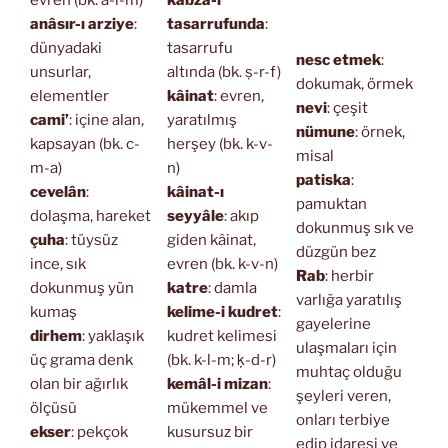
anâsır-ı arziye
:
tasarrufunda
:
dünyadaki
tasarrufu
nesc etmek
:
unsurlar,
altında (bk. ṣ-r-f)
dokumak, örmek
elementler
kâinat
: evren,
nevi
: çeşit
cami’
: içine alan,
yaratılmış
nümune
: örnek,
kapsayan (bk. c-
herşey (bk. k-v-
misal
m-a)
n)
patiska
:
cevelân
:
kâinat-ı
pamuktan
dolaşma, hareket
seyyâle
: akıp
dokunmuş sık ve
çuha
: tüysüz
giden kâinat,
düzgün bez
ince, sık
evren (bk. k-v-n)
Rab
: herbir
dokunmuş yün
katre
: damla
varlığa yaratılış
kumaş
kelime-i kudret
:
gayelerine
dirhem
: yaklaşık
kudret kelimesi
ulaşmaları için
üç grama denk
(bk. k-l-m; ḳ-d-r)
muhtaç olduğu
olan bir ağırlık
kemâl-i mizan
:
şeyleri veren,
ölçüsü
mükemmel ve
onları terbiye
ekser
: pekçok
kusursuz bir
edip idaresi ve