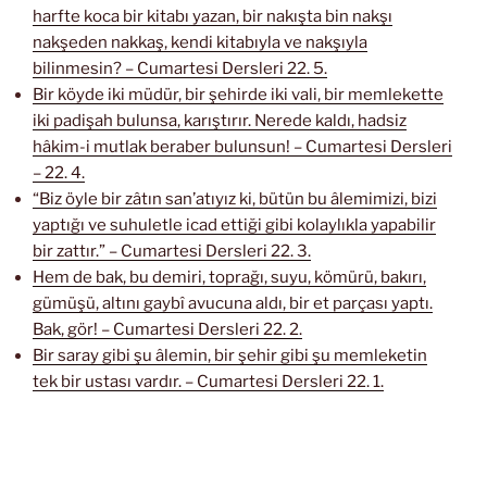
harfte koca bir kitabı yazan, bir nakışta bin nakşı
nakşeden nakkaş, kendi kitabıyla ve nakşıyla
bilinmesin? – Cumartesi Dersleri 22. 5.
Bir köyde iki müdür, bir şehirde iki vali, bir memlekette
iki padişah bulunsa, karıştırır. Nerede kaldı, hadsiz
hâkim-i mutlak beraber bulunsun! – Cumartesi Dersleri
– 22. 4.
“Biz öyle bir zâtın san’atıyız ki, bütün bu âlemimizi, bizi
yaptığı ve suhuletle icad ettiği gibi kolaylıkla yapabilir
bir zattır.” – Cumartesi Dersleri 22. 3.
Hem de bak, bu demiri, toprağı, suyu, kömürü, bakırı,
gümüşü, altını gaybî avucuna aldı, bir et parçası yaptı.
Bak, gör! – Cumartesi Dersleri 22. 2.
Bir saray gibi şu âlemin, bir şehir gibi şu memleketin
tek bir ustası vardır. – Cumartesi Dersleri 22. 1.