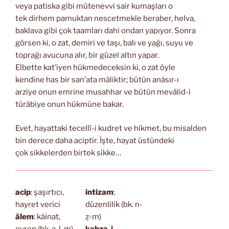
veya patiska gibi mütenevvi sair kumaşları o
tek dirhem pamuktan nescetmekle beraber, helva,
baklava gibi çok taamları dahi ondan yapıyor. Sonra
görsen ki, o zat, demiri ve taşı, balı ve yağı, suyu ve
toprağı avucuna alır, bir güzel altın yapar.
Elbette kat’iyen hükmedeceksin ki, o zat öyle
kendine has bir san’ata mâliktir; bütün anâsır-ı
arziye onun emrine musahhar ve bütün mevâlid-i
türâbiye onun hükmüne bakar.
Evet, hayattaki tecellî-i kudret ve hikmet, bu misalden
bin derece daha aciptir. İşte, hayat üstündeki
çok sikkelerden birtek sikke…
acip
: şaşırtıcı,
intizam
:
hayret verici
düzenlilik (bk. n-
âlem
: kâinat,
ẓ-m)
evren (bk. a-l-m)
kabza-i