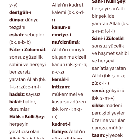
Sâni-i Külli Şey
:
y-y)
Allah’ın kudret
herşeyi san’atlı
destgâh-ı
kalemi (bk. ḳ-d-
bir şekilde
dünya
: dünya
r)
yaratan Allah (bk.
tezgâhı
kanun-u
ṣ-n-a; k-l-l)
esbab
: sebepler
emriye-i
Sâni-i Zülcelâl
:
(bk. s-b-b)
mu’ciznümâ
:
sonsuz yücelik
Fâtır-ı Zülcemâl
:
Allah’ın emriyle
ve haşmet sahibi
sonsuz güzellik
oluşan mu’cizeli
ve herşeyi
sahibi ve herşeyi
kanun (bk. ḳ-n-n;
san’atla yaratan
benzersiz
a-c-z)
Allah (bk. ṣ-n-a;
yaratan Allah (bk.
kemâl-i
ẕü; c-l-l)
f-ṭ-r; ẕü; c-m-l)
intizam
:
semâ
: gökyüzü
hadsiz
: sayısız
mükemmel ve
(bk. s-m-v)
hâlât
: haller,
kusursuz düzen
sikke
: madenî
durumlar
(bk. k-m-l; n-ẓ-
para gibi şeyler
Hâlık-ı Külli Şey
:
m)
üzerine vurulan
herşeyin
kudret-i
damga, mühür
yaratıcısı olan
İlâhiye
: Allah’ın
taam
: yiyecek