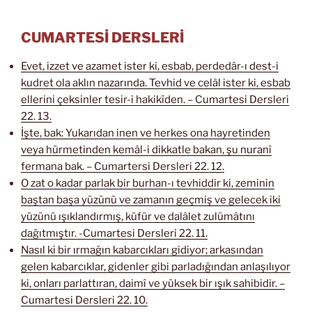
CUMARTESİ DERSLERİ
Evet, izzet ve azamet ister ki, esbab, perdedâr-ı dest-i
kudret ola aklın nazarında. Tevhid ve celâl ister ki, esbab
ellerini çeksinler tesir-i hakikîden. – Cumartesi Dersleri
22. 13.
İşte, bak: Yukarıdan inen ve herkes ona hayretinden
veya hürmetinden kemâl-i dikkatle bakan, şu nuranî
fermana bak. – Cumartersi Dersleri 22. 12.
O zat o kadar parlak bir burhan-ı tevhiddir ki, zeminin
baştan başa yüzünü ve zamanın geçmiş ve gelecek iki
yüzünü ışıklandırmış, küfür ve dalâlet zulümâtını
dağıtmıştır. -Cumartesi Dersleri 22. 11.
Nasıl ki bir ırmağın kabarcıkları gidiyor; arkasından
gelen kabarcıklar, gidenler gibi parladığından anlaşılıyor
ki, onları parlattıran, daimî ve yüksek bir ışık sahibidir. –
Cumartesi Dersleri 22. 10.