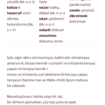
yücelik (bk. a-z-z)
fazla
parlak mühür
kabza-i
nazar
: bakış,
zemin
: yeryüzü
tasarruf
: emri
dikkat (bk. n-ẓ-r)
zikretmek
:
altında
nâzır
: gözlemci
belirtmek
bulundurma (bk.
(bk. n-ẓ-r)
ṣ-r-f)
nebatî
: bitkisel
nescetme
:
dokuma, örme
İşte, eğer aklın sönmemişse, kalbin kör olmamışsa
anlarsın ki, birşeyi kemâl-i suhulet ve intizamla herşey
yapan ve herşeyi kemâl-i
mizan ve intizamla, san’atkârâne birtek şey yapan,
herşeyin Sâniine has ve Hâlık-ı Külli Şeye mahsus
bir sikkedir.
Meselâ görsen, hârika-pîşe bir zat,
bir dirhem pamuktan, yüz top çuha ve ipek