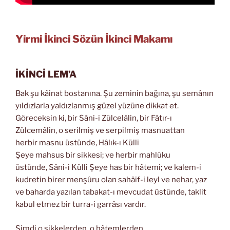
Yirmi İkinci Sözün İkinci Makamı
İKİNCİ LEM’A
Bak şu kâinat bostanına. Şu zeminin bağına, şu semânın
yıldızlarla yaldızlanmış güzel yüzüne dikkat et.
Göreceksin ki, bir Sâni-i Zülcelâlin, bir Fâtır-ı
Zülcemâlin, o serilmiş ve serpilmiş masnuattan
herbir masnu üstünde, Hâlık-ı Külli
Şeye mahsus bir sikkesi; ve herbir mahlûku
üstünde, Sâni-i Külli Şeye has bir hâtemi; ve kalem-i
kudretin birer menşûru olan sahâif-i leyl ve nehar, yaz
ve baharda yazılan tabakat-ı mevcudat üstünde, taklit
kabul etmez bir turra-i garrâsı vardır.
Şimdi o sikkelerden, o hâtemlerden,