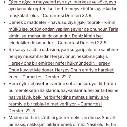
Eğer o ağacın meyveleri ayrı ayrı merkeze ve köke, ayrı
ayrı kanunla raptedilse, herbir meyve bütün ağaç kadar
müşkülâtlı olur. – Cumartesi Dersleri 22. 9.
Demek o maddeler – hava, su, ziya (ışık), toprak – kimin
mülkü ise, bütün ondan yapılan şeyler de onundur. Tarla
kimin ise, mahsulât da onundur. Deniz kimin ise,
içindekiler de onundur. – Cumartesi Dersleri 22. 8.
Şu saray-ı acibin ustasına, yani şu garip âlemin sahibine
herşey musahhardır. Herşey onun hesabına çalışır.
Herşey ona bir emirber nefer hükmündedir. Herşey
Onun kuvvetiyle döner. Herşey Onun emriyle hareket
eder. – Cumartesi Dersleri 22. 7.
Hem öyle sehâvetperverâne sofralar kuruyor ki, bütün
bu memleketin halklarına, hayvanlarına, herbir taifesine
has ve lâyık, belki herbir ferdine mahsus ismiyle ve
resmiyle bir tabla-i nimet veriliyor. – Cumartesi
Dersleri 22. 6.
Madem bir harf, kâtibini göstermeksizin olmaz. San’atlı
bir nakış, nakkaşını bildirmemek olmaz. Nasıl olur ki, bir