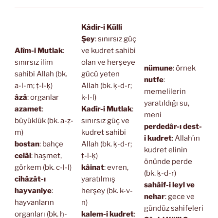
Kâdir-i Külli
Şey
: sınırsız güç
Alîm-i Mutlak
:
ve kudret sahibi
sınırsız ilim
olan ve herşeye
nümune
: örnek
sahibi Allah (bk.
gücü yeten
nutfe
:
a-l-m; ṭ-l-ḳ)
Allah (bk. ḳ-d-r;
memelilerin
âzâ
: organlar
k-l-l)
yaratıldığı su,
azamet
:
Kadîr-i Mutlak
:
meni
büyüklük (bk. a-ẓ-
sınırsız güç ve
perdedâr-ı dest-
m)
kudret sahibi
i kudret
: Allah’ın
bostan
: bahçe
Allah (bk. ḳ-d-r;
kudret elinin
celâl
: haşmet,
ṭ-l-ḳ)
önünde perde
görkem (bk. c-l-l)
kâinat
: evren,
(bk. ḳ-d-r)
cihâzât-ı
yaratılmış
sahâif-i leyl ve
hayvaniye
:
herşey (bk. k-v-
nehar
: gece ve
hayvanların
n)
gündüz sahifeleri
organları (bk. ḥ-
kalem-i kudret
: