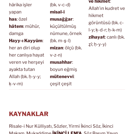
ve hikmet
:
hârika işler
(bk. v-c-d)
Allah’ın kudret ve
yapan
misal-i
hikmet
has
: özel
musağğar
:
görüntüsü (bk. c-
hâtem
: mühür,
küçültülmüş
l-y; ḳ-d-r; ḥ-k-m)
damga
nümune, örnek
zihayat
: canlı (bk.
Hayy-ı Kayyûm
:
(bk. m-s̱-l)
ẕî; ḥ-y-y)
her an diri olup
mizan
: ölçü (bk.
her canlıya hayat
v-z-n)
veren ve herşeyi
musahhar
:
ayakta tutan
boyun eğmiş
Allah (bk. ḥ-y-y;
mütenevvi
:
ḳ-v-m)
çeşit çeşit
KAYNAKLAR
Risale-i Nur Külliyatı, Sözler, Yirmi İkinci Söz, İkinci
Makam, Mukaddime
İKİNCİ LEM’A
, Söz Basım Yayın