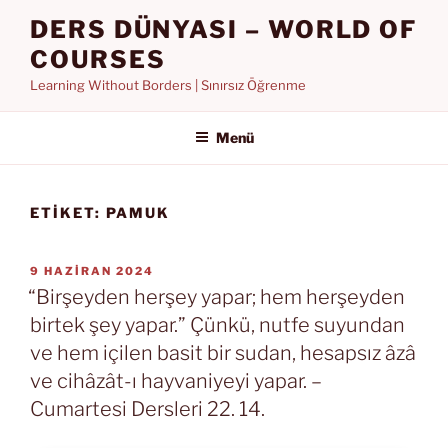
İçeriğe
DERS DÜNYASI – WORLD OF
geç
COURSES
Learning Without Borders | Sınırsız Öğrenme
Menü
ETIKET:
PAMUK
YAYIM
9 HAZIRAN 2024
TARIHI
“Birşeyden herşey yapar; hem herşeyden
birtek şey yapar.” Çünkü, nutfe suyundan
ve hem içilen basit bir sudan, hesapsız âzâ
ve cihâzât-ı hayvaniyeyi yapar. –
Cumartesi Dersleri 22. 14.