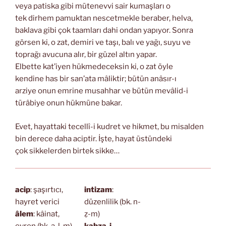
veya patiska gibi mütenevvi sair kumaşları o
tek dirhem pamuktan nescetmekle beraber, helva,
baklava gibi çok taamları dahi ondan yapıyor. Sonra
görsen ki, o zat, demiri ve taşı, balı ve yağı, suyu ve
toprağı avucuna alır, bir güzel altın yapar.
Elbette kat’iyen hükmedeceksin ki, o zat öyle
kendine has bir san’ata mâliktir; bütün anâsır-ı
arziye onun emrine musahhar ve bütün mevâlid-i
türâbiye onun hükmüne bakar.
Evet, hayattaki tecellî-i kudret ve hikmet, bu misalden
bin derece daha aciptir. İşte, hayat üstündeki
çok sikkelerden birtek sikke…
acip
: şaşırtıcı,
intizam
:
hayret verici
düzenlilik (bk. n-
âlem
: kâinat,
ẓ-m)
evren (bk. a-l-m)
kabza-i