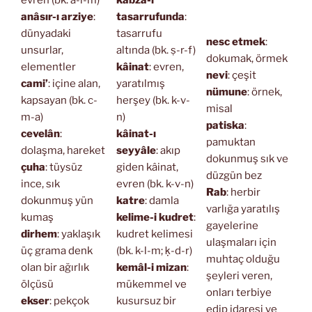
anâsır-ı arziye
:
tasarrufunda
:
dünyadaki
tasarrufu
nesc etmek
:
unsurlar,
altında (bk. ṣ-r-f)
dokumak, örmek
elementler
kâinat
: evren,
nevi
: çeşit
cami’
: içine alan,
yaratılmış
nümune
: örnek,
kapsayan (bk. c-
herşey (bk. k-v-
misal
m-a)
n)
patiska
:
cevelân
:
kâinat-ı
pamuktan
dolaşma, hareket
seyyâle
: akıp
dokunmuş sık ve
çuha
: tüysüz
giden kâinat,
düzgün bez
ince, sık
evren (bk. k-v-n)
Rab
: herbir
dokunmuş yün
katre
: damla
varlığa yaratılış
kumaş
kelime-i kudret
:
gayelerine
dirhem
: yaklaşık
kudret kelimesi
ulaşmaları için
üç grama denk
(bk. k-l-m; ḳ-d-r)
muhtaç olduğu
olan bir ağırlık
kemâl-i mizan
:
şeyleri veren,
ölçüsü
mükemmel ve
onları terbiye
ekser
: pekçok
kusursuz bir
edip idaresi ve