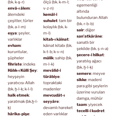
(bk. k-s̱-r)
ölçü (bk. k-m-l;
egemenliği
envâ-ı âlem
:
v-z-n)
altında
âlemdeki
kemâl-i
bulunduran Allah
çeşitler, türler
suhulet
: tam bir
(bk. r-b-b)
(bk. a-l-m)
kolaylık (bk. k-
sair
: diğer
eşya
: şeyler,
m-l)
san’atkârâne
:
varlıklar
kitab-ı kâinat
:
sanatlı bir
evham
:
kâinat kitabı (bk.
şekilde (bk. ṣ-n-a)
kuruntular,
k-t-b; k-v-n)
şecere-i hilkat
:
şüpheler
mâlik
: sahip (bk.
yaratılış ağacı
fihriste
: indeks
m-l-k)
(bk. ḫ-l-ḳ)
Hâlık-ı Külli Şey
:
mevâlid-i
semere
: meyve
heyşeyin
türâbiye
:
sikke
: madenî
yaratıcısı Allah
topraktaki
para gibi şeylerin
(bk. ḫ-l-ḳ; k-l-l)
madenler
üzerine vurulan
halk etmek
:
mevcudât-ı
damga, mühür
yaratmak (bk.ḫ-l-
seyyâre
:
taam
: yiyecek
ḳ)
devamlı hareket
tecellî-i kudret
hârika-pîşe
:
eden varlıklar