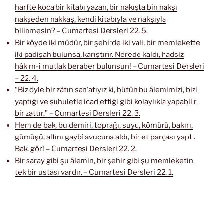
harfte koca bir kitabı yazan, bir nakışta bin nakşı
nakşeden nakkaş, kendi kitabıyla ve nakşıyla
bilinmesin? – Cumartesi Dersleri 22. 5.
Bir köyde iki müdür, bir şehirde iki vali, bir memlekette
iki padişah bulunsa, karıştırır. Nerede kaldı, hadsiz
hâkim-i mutlak beraber bulunsun! – Cumartesi Dersleri
– 22. 4.
“Biz öyle bir zâtın san’atıyız ki, bütün bu âlemimizi, bizi
yaptığı ve suhuletle icad ettiği gibi kolaylıkla yapabilir
bir zattır.” – Cumartesi Dersleri 22. 3.
Hem de bak, bu demiri, toprağı, suyu, kömürü, bakırı,
gümüşü, altını gaybî avucuna aldı, bir et parçası yaptı.
Bak, gör! – Cumartesi Dersleri 22. 2.
Bir saray gibi şu âlemin, bir şehir gibi şu memleketin
tek bir ustası vardır. – Cumartesi Dersleri 22. 1.