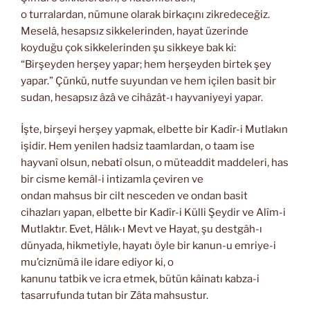
o turralardan, nümune olarak birkaçını zikredeceğiz.
Meselâ, hesapsız sikkelerinden, hayat üzerinde
koyduğu çok sikkelerinden şu sikkeye bak ki:
“Birşeyden herşey yapar; hem herşeyden birtek şey
yapar.” Çünkü, nutfe suyundan ve hem içilen basit bir
sudan, hesapsız âzâ ve cihâzât-ı hayvaniyeyi yapar.
İşte, birşeyi herşey yapmak, elbette bir Kadîr-i Mutlakın
işidir. Hem yenilen hadsiz taamlardan, o taam ise
hayvanî olsun, nebatî olsun, o müteaddit maddeleri, has
bir cisme kemâl-i intizamla çeviren ve
ondan mahsus bir cilt nesceden ve ondan basit
cihazları yapan, elbette bir Kadîr-i Külli Şeydir ve Alîm-i
Mutlaktır. Evet, Hâlık-ı Mevt ve Hayat, şu destgâh-ı
dünyada, hikmetiyle, hayatı öyle bir kanun-u emriye-i
mu’ciznümâ ile idare ediyor ki, o
kanunu tatbik ve icra etmek, bütün kâinatı kabza-i
tasarrufunda tutan bir Zâta mahsustur.