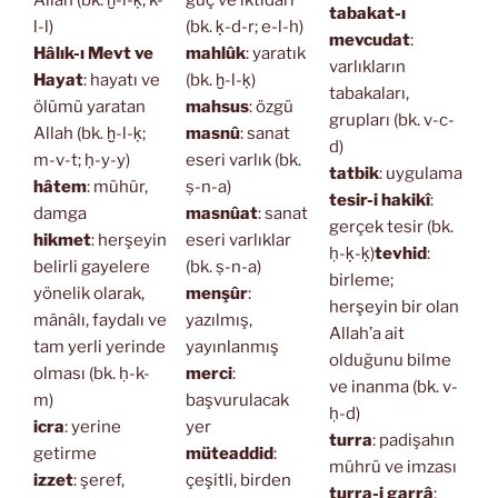
Allah (bk. ḫ-l-ḳ; k-
güç ve iktidarı
tabakat-ı
l-l)
(bk. ḳ-d-r; e-l-h)
mevcudat
:
Hâlık-ı Mevt ve
mahlûk
: yaratık
varlıkların
Hayat
: hayatı ve
(bk. ḫ-l-ḳ)
tabakaları,
ölümü yaratan
mahsus
: özgü
grupları (bk. v-c-
Allah (bk. ḫ-l-ḳ;
masnû
: sanat
d)
m-v-t; ḥ-y-y)
eseri varlık (bk.
tatbik
: uygulama
hâtem
: mühür,
ṣ-n-a)
tesir-i hakikî
:
damga
masnûat
: sanat
gerçek tesir (bk.
hikmet
: herşeyin
eseri varlıklar
ḥ-ḳ-ḳ)
tevhid
:
belirli gayelere
(bk. ṣ-n-a)
birleme;
yönelik olarak,
menşûr
:
herşeyin bir olan
mânâlı, faydalı ve
yazılmış,
Allah’a ait
tam yerli yerinde
yayınlanmış
olduğunu bilme
olması (bk. ḥ-k-
merci
:
ve inanma (bk. v-
m)
başvurulacak
ḥ-d)
icra
: yerine
yer
turra
: padişahın
getirme
müteaddid
:
mührü ve imzası
izzet
: şeref,
çeşitli, birden
turra-i garrâ
: