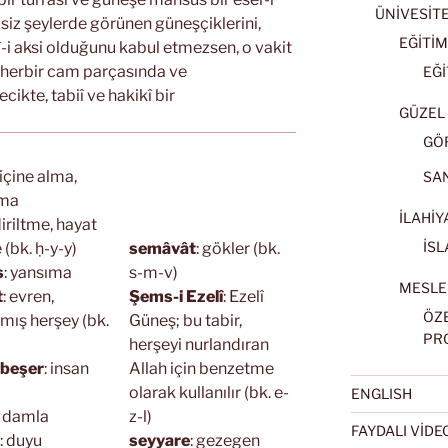
ÜNİVESİT
siz şeylerde görünen güneşçiklerini,
EĞİTİM
llî-i aksi olduğunu kabul etmezsen, o vakit
 herbir cam parçasında ve
EĞİ
ecikte, tabiî ve hakikî bir
GÜZEL 
GÖ
 içine alma,
SA
tma
İLAHİY
diriltme, hayat
İSL
(bk. ḥ-y-y)
semâvât
: gökler (bk.
s
: yansıma
s-m-v)
MESLE
t
: evren,
Şems-i Ezelî
: Ezelî
ÖZ
lmış herşey (bk.
Güneş; bu tabir,
PR
herşeyi nurlandıran
 beşer
: insan
Allah için benzetme
olarak kullanılır (bk. e-
ENGLISH
: damla
z-l)
FAYDALI VİD
: duyu
seyyare
: gezegen