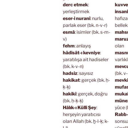
derc etmek
:
kuvve-
yerleştirmek
insan
eser-i nuranî
: nurlu,
hafıza
parlak eser (bk. n-v-r)
bellek 
esmâ
: isimler (bk. s-m-
mahs
v)
maru
fehm
: anlayış
olan
hâdisât-ı kevniye
:
masn
yaratılışa ait hadiseler
varlıkl
(bk. k-v-n)
mevc
hadsiz
: sayısız
(bk. v
hakikat
: gerçek (bk. ḥ-
mevk
ḳ-ḳ)
mufas
hakikî
: gerçek, doğru
mukab
(bk. ḥ-ḳ-ḳ)
müne
Hâlık-ı Külli Şey
:
yüce (
herşeyin yaratıcısı
Rabb-i
olan Allah (bk. ḫ-l-ḳ; k-
sonsu