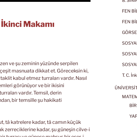
8. SIN
FEN BİL
FEN BİL
n İkinci Makamı
GÖRSE
SOSYAL
SOSYAL
zen ve şu zeminin yüzünde serpilen
SOSYAL
eşit masnuata dikkat et. Göreceksin ki,
T. C. İn
taklit kabul etmez turraları vardır. Nasıl
emleri görünüyor ve bir ikisini
ÜNİVERSİT
urraları vardır. Temsil, derin
MATEM
dan, bir temsille şu hakikati
BİR
YA
t, tâ katrelere kadar, tâ camın küçük
k zerreciklerine kadar, şu güneşin cilve-i
bir turrası ve güneşe mahsus bir eser-i