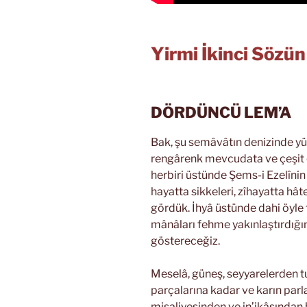
Yirmi İkinci Sözü
DÖRDÜNCÜ LEM’A
Bak, şu semâvâtın denizinde yü
rengârenk mevcudata ve çeşit ç
herbiri üstünde Şems-i Ezelînin 
hayatta sikkeleri, zîhayatta hât
gördük. İhyâ üstünde dahi öyle t
mânâları fehme yakınlaştırdığın
göstereceğiz.
Meselâ, güneş, seyyarelerden tu
parçalarına kadar ve karın parla
misaliyesinden ve in’ikâsından 