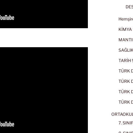
DES
Hemşire
KİMYA 
MANTI
SAĞLIK
TARİH 9
TÜRK D
TÜRK Dİ
TÜRK Dİ
TÜRK D
ORTAOKU
7. SIN