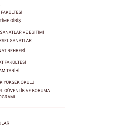
E
 FAKÜLTESİ
TİME GİRİŞ
SANATLAR VE EĞİTİMİ
RSEL SANATLAR
NAT REHBERİ
AT FAKÜLTESİ
AM TARİHİ
K YÜKSEK OKULU
EL GÜVENLİK VE KORUMA
OGRAMI
EOLAR