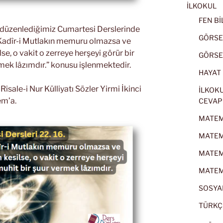
İLKOKUL
FEN BİL
k düzenlediğimiz Cumartesi Derslerinde
GÖRSEL
ir Kadîr-i Mutlakın memuru olmazsa ve
lse, o vakit o zerreye herşeyi görür bir
GÖRSEL
mek lâzımdır.” konusu işlenmektedir.
HAYAT B
sale-i Nur Külliyatı Sözler Yirmi İkinci
İLKOKU
em’a.
CEVAP
MATEMA
MATEMA
MATEMA
MATEMA
SOSYAL
TÜRKÇE