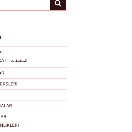
Ara
R
عرب
ALMULSAQAT – الملصقات
AR
ERSLERİ
I
MALAR
LARI
NLİKLERİ