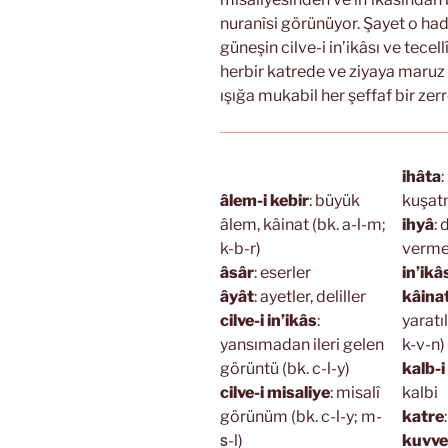
nuranîsi görünüyor. Şayet o had
güneşin cilve-i in’ikâsı ve tece
herbir katrede ve ziyaya maruz
ışığa mukabil her şeffaf bir zerr
ihâta
:
âlem-i kebir
: büyük
kuşa
âlem, kâinat (bk. a-l-m;
ihyâ
: 
k-b-r)
verme 
âsâr
: eserler
in’ikâ
âyât
: ayetler, deliller
kâina
cilve-i in’ikâs
:
yaratı
yansımadan ileri gelen
k-v-n)
görüntü (bk. c-l-y)
kalb-i
cilve-i misaliye
: misalî
kalbi
görünüm (bk. c-l-y; m-
katre
s̱-l)
kuvve