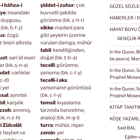
i hâfıza-i
şiddet-i zuhur
: çok
GÜZEL SÖZLE
iye
: insandaki
kuvvetli şekilde
HABERLER / 
 duygusu,
görünme (bk. ẓ-h-r)
(bk. ḥ-f-ẓ)
sikke
: madenî para
HAYAT BOYU
us
: özgü
gibi şeylerin üzerine
GENÇLİK 
z
: tesiri altında
vurulan damga, mühür
tabiî
: kendiliğinden,
In the Quran, 
uat
: san’at eseri
doğal (bk. ṭ-b-a)
be peace), Mary
ar (bk. ṣ-n-a)
tecellî
: görünme,
In the Quran, S
udat
: varlıklar
yansıma (bk. c-l-y)
Prophet Moses 
-c-d)
tecellî-i aks
:
i
: yer
yansımanın görüntüsü
In the Quran, S
sal
: ayrıntılı
(bk. c-l-y)
Prophet Moses
il
: karşılık
temsil
: kıyaslama
KİTAP TANITI
zzeh
: arınmış,
tarzında benzetme,
bk. n-z-h)
analoji (bk. m-s̱-l)
KÖŞE YAZARL
 Zülcelâl
:
turra
: mühür, nişan
Said BAL
z heybet ve
zemin
: yer
Eğitim 