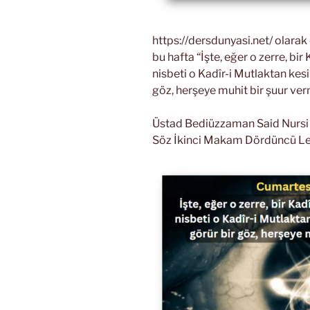
https://dersdunyasi.net/ olara
bu hafta “İşte, eğer o zerre, b
nisbeti o Kadîr-i Mutlaktan kesi
göz, herşeye muhit bir şuur ver
Üstad Bediüzzaman Said Nursi Ri
Söz İkinci Makam Dördüncü L