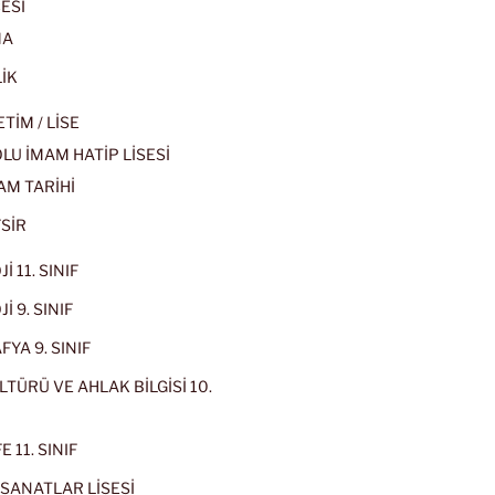
ESİ
MA
İK
İM / LİSE
U İMAM HATİP LİSESİ
AM TARİHİ
SİR
İ 11. SINIF
İ 9. SINIF
YA 9. SINIF
LTÜRÜ VE AHLAK BİLGİSİ 10.
 11. SINIF
SANATLAR LİSESİ