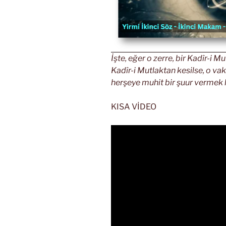
İşte, eğer o zerre, bir Kadîr-i
Kadîr-i Mutlaktan kesilse, o vak
herşeye muhit bir şuur vermek l
KISA VİDEO