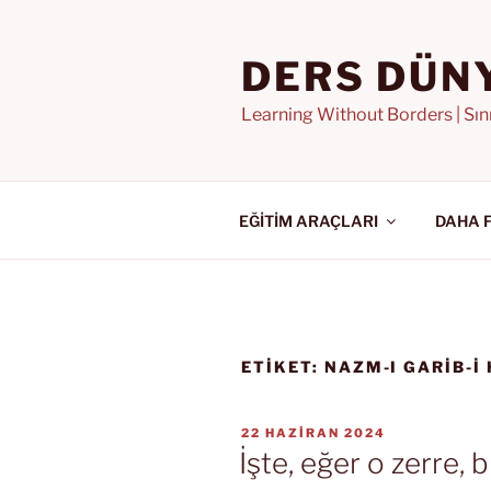
İçeriğe
geç
DERS DÜN
Learning Without Borders | Sı
EĞİTİM ARAÇLARI
DAHA 
ETIKET:
NAZM-I GARIB-I
YAYIM
22 HAZIRAN 2024
TARIHI
İşte, eğer o zerre, b