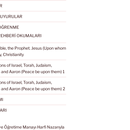
R
DUYURULAR
 ÖĞRENME
REHBERİ OKUMALARI
Bible, the Prophet. Jesus (Upon whom
, Christianity
ons of Israel, Torah, Judaism,
and Aaron (Peace be upon them) 1
ons of Israel, Torah, Judaism,
 and Aaron (Peace be upon them) 2
MI
ARI
ve Öğretime Manayı Harfi Nazarıyla