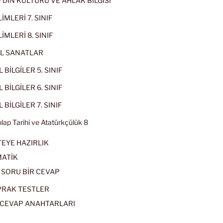
IF DİN KÜLTÜRÜ VE AHLAK BİLGİSİ
İMLERİ 7. SINIF
İMLERİ 8. SINIF
L SANATLAR
 BİLGİLER 5. SINIF
 BİLGİLER 6. SINIF
 BİLGİLER 7. SINIF
kılap Tarihi ve Atatürkçülük 8
EYE HAZIRLIK
ATİK
 SORU BİR CEVAP
PRAK TESTLER
CEVAP ANAHTARLARI