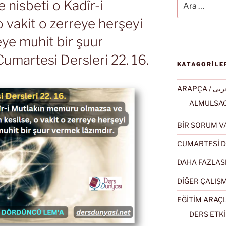
nisbeti o Kadîr-i
o vakit o zerreye herşeyi
eye muhit bir şuur
Cumartesi Dersleri 22. 16.
KATAGORİLE
ARAPÇA / ى
BİR SORUM V
CUMARTESİ D
DAHA FAZLAS
DİĞER ÇALIŞ
EĞİTİM ARAÇ
DERS ETKİ