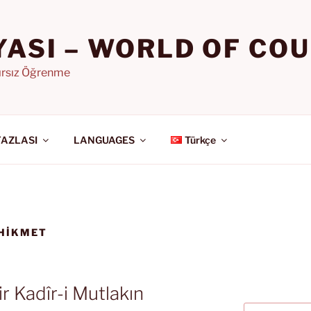
YASI – WORLD OF CO
nırsız Öğrenme
FAZLASI
LANGUAGES
Türkçe
 HIKMET
ir Kadîr-i Mutlakın
Ara: