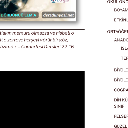
OKUL ÖNC
BOYA
ETKİNL
ORTAÖĞRET
 Mutlakın memuru olmazsa ve nisbeti o
it o zerreye herşeyi görür bir göz,
ANADOL
âzımdır. – Cumartesi Dersleri 22. 16.
İSL
TEF
BİYOLOJ
BİYOLOJ
COĞRAF
DİN KÜ
SINIF
FELSEFE
GÜZEL 