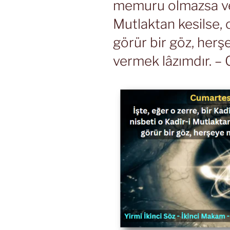
memuru olmazsa ve 
Mutlaktan kesilse, 
görür bir göz, herş
vermek lâzımdır. – 