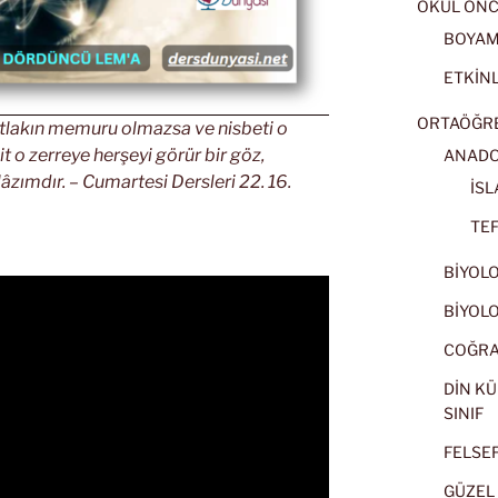
OKUL ÖNC
BOYA
ETKİNL
ORTAÖĞRET
 Mutlakın memuru olmazsa ve nisbeti o
it o zerreye herşeyi görür bir göz,
ANADOL
âzımdır. – Cumartesi Dersleri 22. 16.
İSL
TEF
BİYOLOJ
BİYOLOJ
COĞRAF
DİN KÜ
SINIF
FELSEFE
GÜZEL 