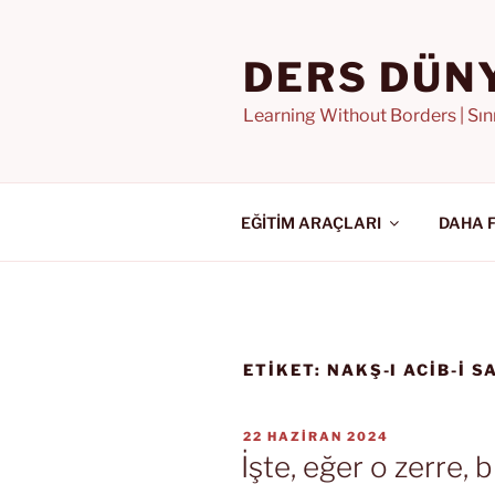
İçeriğe
geç
DERS DÜN
Learning Without Borders | Sı
EĞİTİM ARAÇLARI
DAHA 
ETIKET:
NAKŞ-I ACIB-I S
YAYIM
22 HAZIRAN 2024
TARIHI
İşte, eğer o zerre, b