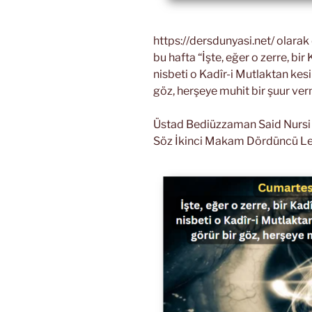
https://dersdunyasi.net/ olara
bu hafta “İşte, eğer o zerre, b
nisbeti o Kadîr-i Mutlaktan kesi
göz, herşeye muhit bir şuur ver
Üstad Bediüzzaman Said Nursi Ri
Söz İkinci Makam Dördüncü L