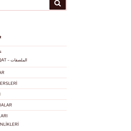
Ara
R
عرب
ALMULSAQAT – الملصقات
AR
ERSLERİ
I
MALAR
LARI
NLİKLERİ