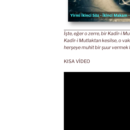
İşte, eğer o zerre, bir Kadîr-i
Kadîr-i Mutlaktan kesilse, o vak
herşeye muhit bir şuur vermek l
KISA VİDEO