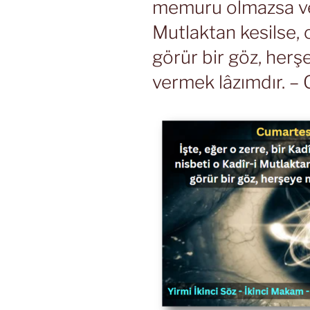
memuru olmazsa ve 
Mutlaktan kesilse, 
görür bir göz, herş
vermek lâzımdır. – 