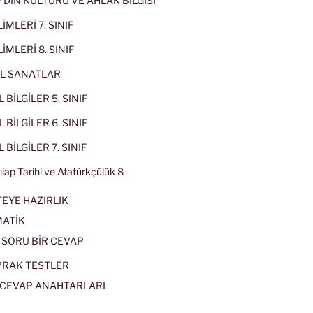
IF DİN KÜLTÜRÜ VE AHLAK BİLGİSİ
İMLERİ 7. SINIF
İMLERİ 8. SINIF
L SANATLAR
 BİLGİLER 5. SINIF
 BİLGİLER 6. SINIF
 BİLGİLER 7. SINIF
kılap Tarihi ve Atatürkçülük 8
EYE HAZIRLIK
ATİK
 SORU BİR CEVAP
PRAK TESTLER
CEVAP ANAHTARLARI