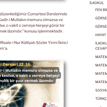
İLKOKUL
FEN BİL
k düzenlediğimiz Cumartesi Derslerinde
GÖRSEL
ir Kadîr-i Mutlakın memuru olmazsa ve
lse, o vakit o zerreye herşeyi görür bir
GÖRSEL
mek lâzımdır.” konusu işlenmektedir.
HAYAT B
sale-i Nur Külliyatı Sözler Yirmi İkinci
İLKOKU
em’a.
CEVAP
MATEMA
MATEMA
MATEMA
MATEMA
SOSYAL
TÜRKÇE