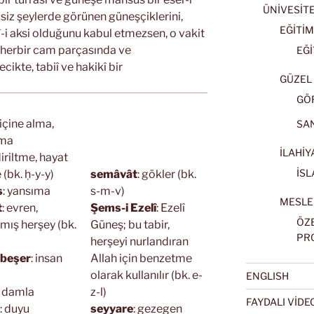
ÜNİVESİT
siz şeylerde görünen güneşçiklerini,
EĞİTİM
llî-i aksi olduğunu kabul etmezsen, o vakit
 herbir cam parçasında ve
EĞİ
ecikte, tabiî ve hakikî bir
GÜZEL 
GÖ
 içine alma,
SA
tma
İLAHİY
diriltme, hayat
İSL
(bk. ḥ-y-y)
semâvât
: gökler (bk.
s
: yansıma
s-m-v)
MESLE
t
: evren,
Şems-i Ezelî
: Ezelî
ÖZ
lmış herşey (bk.
Güneş; bu tabir,
PR
herşeyi nurlandıran
 beşer
: insan
Allah için benzetme
olarak kullanılır (bk. e-
ENGLISH
: damla
z-l)
FAYDALI VİD
: duyu
seyyare
: gezegen