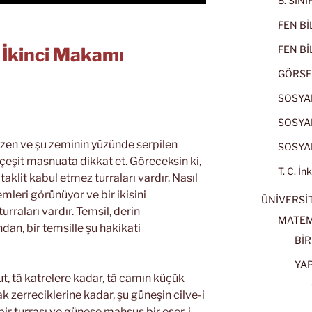
8. SIN
FEN BİL
FEN BİL
n İkinci Makamı
GÖRSE
SOSYAL
SOSYAL
zen ve şu zeminin yüzünde serpilen
SOSYAL
eşit masnuata dikkat et. Göreceksin ki,
T. C. İn
taklit kabul etmez turraları vardır. Nasıl
emleri görünüyor ve bir ikisini
ÜNİVERSİT
urraları vardır. Temsil, derin
MATEM
dan, bir temsille şu hakikati
BİR
YA
t, tâ katrelere kadar, tâ camın küçük
k zerreciklerine kadar, şu güneşin cilve-i
bir turrası ve güneşe mahsus bir eser-i