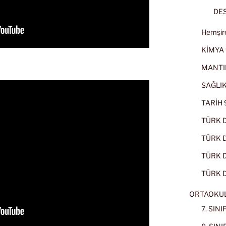
DES
Hemşire
KİMYA 
MANTI
SAĞLIK
TARİH 9
TÜRK D
TÜRK Dİ
TÜRK Dİ
TÜRK D
ORTAOKU
7. SIN