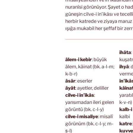
nuranîsi görünüyor. Şayet o had
güneşin cilve-i in’ikâsı ve tece
herbir katrede ve ziyaya maruz
ışığa mukabil her şeffaf bir zerr
ihâta
:
âlem-i kebir
: büyük
kuşa
âlem, kâinat (bk. a-l-m;
ihyâ
: 
k-b-r)
verme 
âsâr
: eserler
in’ikâ
âyât
: ayetler, deliller
kâina
cilve-i in’ikâs
:
yaratı
yansımadan ileri gelen
k-v-n)
görüntü (bk. c-l-y)
kalb-i
cilve-i misaliye
: misalî
kalbi
görünüm (bk. c-l-y; m-
katre
s̱-l)
kuvve