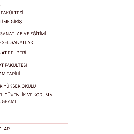
E
 FAKÜLTESİ
TİME GİRİŞ
SANATLAR VE EĞİTİMİ
RSEL SANATLAR
NAT REHBERİ
AT FAKÜLTESİ
AM TARİHİ
K YÜKSEK OKULU
EL GÜVENLİK VE KORUMA
OGRAMI
EOLAR