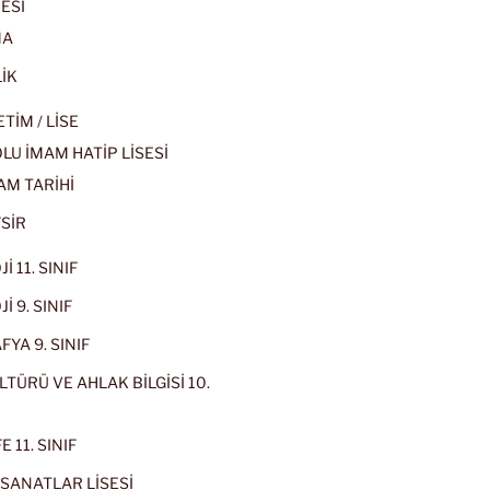
ESİ
MA
İK
İM / LİSE
U İMAM HATİP LİSESİ
AM TARİHİ
SİR
İ 11. SINIF
İ 9. SINIF
YA 9. SINIF
LTÜRÜ VE AHLAK BİLGİSİ 10.
 11. SINIF
SANATLAR LİSESİ