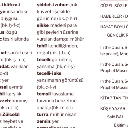
i hâfıza-i
şiddet-i zuhur
: çok
GÜZEL SÖZLE
iye
: insandaki
kuvvetli şekilde
HABERLER / 
 duygusu,
görünme (bk. ẓ-h-r)
(bk. ḥ-f-ẓ)
sikke
: madenî para
HAYAT BOYU
us
: özgü
gibi şeylerin üzerine
GENÇLİK 
z
: tesiri altında
vurulan damga, mühür
tabiî
: kendiliğinden,
In the Quran, 
uat
: san’at eseri
doğal (bk. ṭ-b-a)
be peace), Mary
ar (bk. ṣ-n-a)
tecellî
: görünme,
In the Quran, S
udat
: varlıklar
yansıma (bk. c-l-y)
Prophet Moses 
-c-d)
tecellî-i aks
:
i
: yer
yansımanın görüntüsü
In the Quran, S
sal
: ayrıntılı
(bk. c-l-y)
Prophet Moses
il
: karşılık
temsil
: kıyaslama
KİTAP TANITI
zzeh
: arınmış,
tarzında benzetme,
bk. n-z-h)
analoji (bk. m-s̱-l)
KÖŞE YAZARL
 Zülcelâl
:
turra
: mühür, nişan
Said BAL
z heybet ve
zemin
: yer
Eğitim 