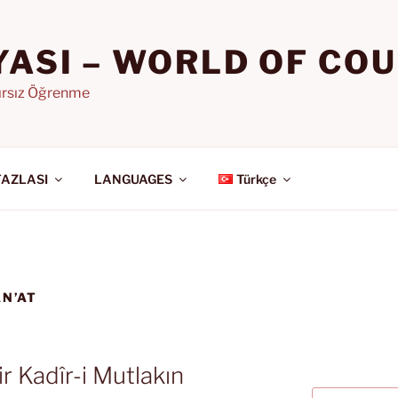
YASI – WORLD OF CO
nırsız Öğrenme
FAZLASI
LANGUAGES
Türkçe
AN’AT
ir Kadîr-i Mutlakın
Ara: