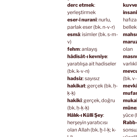
derc etmek
:
kuvve-
yerleştirmek
insan
eser-i nuranî
: nurlu,
hafıza
parlak eser (bk. n-v-r)
bellek 
esmâ
: isimler (bk. s-m-
mahs
v)
maru
fehm
: anlayış
olan
hâdisât-ı kevniye
:
masn
yaratılışa ait hadiseler
varlıkl
(bk. k-v-n)
mevc
hadsiz
: sayısız
(bk. v
hakikat
: gerçek (bk. ḥ-
mevk
ḳ-ḳ)
mufas
hakikî
: gerçek, doğru
mukab
(bk. ḥ-ḳ-ḳ)
müne
Hâlık-ı Külli Şey
:
yüce (
herşeyin yaratıcısı
Rabb-i
olan Allah (bk. ḫ-l-ḳ; k-
sonsu