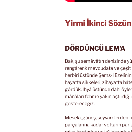
Yirmi İkinci Sözü
DÖRDÜNCÜ LEM’A
Bak, şu semâvâtın denizinde yü
rengârenk mevcudata ve çeşit ç
herbiri üstünde Şems-i Ezelînin 
hayatta sikkeleri, zîhayatta hât
gördük. İhyâ üstünde dahi öyle t
mânâları fehme yakınlaştırdığın
göstereceğiz.
Meselâ, güneş, seyyarelerden tu
parçalarına kadar ve karın parla
misaliyesinden ve in’ikâsından 