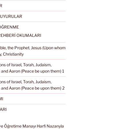
R
DUYURULAR
 ÖĞRENME
REHBERİ OKUMALARI
Bible, the Prophet. Jesus (Upon whom
, Christianity
ons of Israel, Torah, Judaism,
and Aaron (Peace be upon them) 1
ons of Israel, Torah, Judaism,
 and Aaron (Peace be upon them) 2
MI
ARI
ve Öğretime Manayı Harfi Nazarıyla