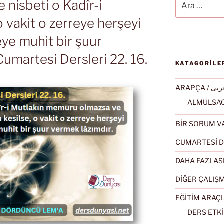
nisbeti o Kadîr-i
o vakit o zerreye herşeyi
eye muhit bir şuur
Cumartesi Dersleri 22. 16.
KATAGORİLE
ARAPÇA / ى
BİR SORUM V
CUMARTESİ D
DAHA FAZLAS
DİĞER ÇALIŞ
EĞİTİM ARAÇ
DERS ETKİ