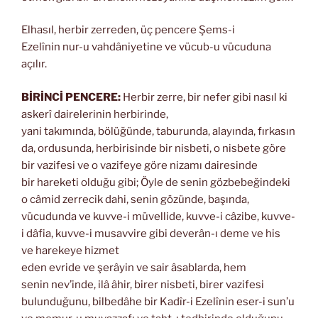
Elhasıl, herbir zerreden, üç pencere Şems-i
Ezelînin nur-u vahdâniyetine ve vücub-u vücuduna
açılır.
BİRİNCİ PENCERE:
Herbir zerre, bir nefer gibi nasıl ki
askerî dairelerinin herbirinde,
yani takımında, bölüğünde, taburunda, alayında, fırkasın
da, ordusunda, herbirisinde bir nisbeti, o nisbete göre
bir vazifesi ve o vazifeye göre nizamı dairesinde
bir hareketi olduğu gibi; Öyle de senin gözbebeğindeki
o câmid zerrecik dahi, senin gözünde, başında,
vücudunda ve kuvve-i müvellide, kuvve-i câzibe, kuvve-
i dâfia, kuvve-i musavvire gibi deverân-ı deme ve his
ve harekeye hizmet
eden evride ve şerâyin ve sair âsablarda, hem
senin nev’inde, ilâ âhir, birer nisbeti, birer vazifesi
bulunduğunu, bilbedâhe bir Kadîr-i Ezelînin eser-i sun’u