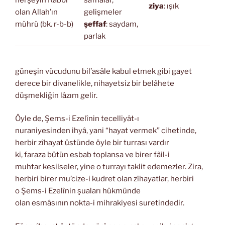
herşeyin Rabbi
safhalar,
ziya
: ışık
olan Allah’ın
gelişmeler
mührü (bk. r-b-b)
şeffaf
: saydam,
parlak
güneşin vücudunu bil’asâle kabul etmek gibi gayet
derece bir divanelikle, nihayetsiz bir belâhete
düşmekliğin lâzım gelir.
Öyle de, Şems-i Ezelînin tecelliyât-ı
nuraniyesinden ihyâ, yani “hayat vermek” cihetinde,
herbir zîhayat üstünde öyle bir turrası vardır
ki, faraza bütün esbab toplansa ve birer fâil-i
muhtar kesilseler, yine o turrayı taklit edemezler. Zira,
herbiri birer mu’cize-i kudret olan zîhayatlar, herbiri
o Şems-i Ezelînin şuaları hükmünde
olan esmâsının nokta-i mihrakiyesi suretindedir.