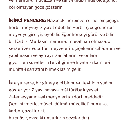
ve memur-u muvazzafı ve taht-ı tedbirinde olduğunu,
kör olmayan göze gösterir.
İKİNCİ PENCERE:
Havadaki herbir zerre, herbir çiçeği,
herbir meyveyi ziyaret edebilir. Herbir çiçeğe, herbir
meyveye girer, işleyebilir. Eğer herşeyi görür ve bilir
bir Kadîr-i Mutlakın memur-u musahharı olmasa, o
serseri zerre, bütün meyvelerin, çiçeklerin cihâzâtını ve
yapılmasını ve ayrı ayrı san’atlarını ve onlara
giydirilen suretlerin terziliğini ve hıyâtât-ı kâmile-i
muhita-i san’atını bilmek lâzım gelir.
İşte şu zerre, bir güneş gibi bir nur-u tevhidin şuâını
gösteriyor. Ziyayı havaya, mâi türâba kıyas et.
Zaten eşyanın asıl menşeleri şu dört maddedir.
(Yeni hikmetle, müvellidülmâ, müvellidülhumuza,
karbon, azottur ki,
bu anâsır, evvelki unsurların eczalarıdır.)