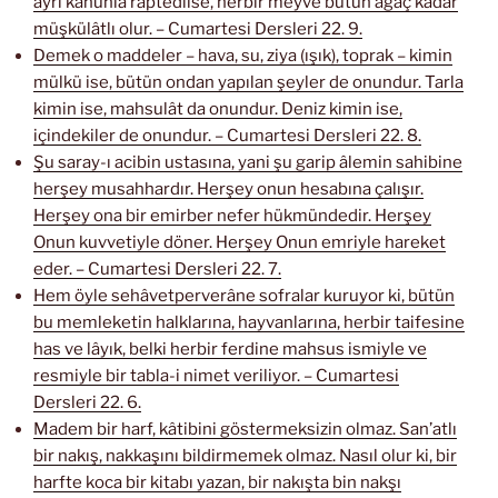
ayrı kanunla raptedilse, herbir meyve bütün ağaç kadar
müşkülâtlı olur. – Cumartesi Dersleri 22. 9.
Demek o maddeler – hava, su, ziya (ışık), toprak – kimin
mülkü ise, bütün ondan yapılan şeyler de onundur. Tarla
kimin ise, mahsulât da onundur. Deniz kimin ise,
içindekiler de onundur. – Cumartesi Dersleri 22. 8.
Şu saray-ı acibin ustasına, yani şu garip âlemin sahibine
herşey musahhardır. Herşey onun hesabına çalışır.
Herşey ona bir emirber nefer hükmündedir. Herşey
Onun kuvvetiyle döner. Herşey Onun emriyle hareket
eder. – Cumartesi Dersleri 22. 7.
Hem öyle sehâvetperverâne sofralar kuruyor ki, bütün
bu memleketin halklarına, hayvanlarına, herbir taifesine
has ve lâyık, belki herbir ferdine mahsus ismiyle ve
resmiyle bir tabla-i nimet veriliyor. – Cumartesi
Dersleri 22. 6.
Madem bir harf, kâtibini göstermeksizin olmaz. San’atlı
bir nakış, nakkaşını bildirmemek olmaz. Nasıl olur ki, bir
harfte koca bir kitabı yazan, bir nakışta bin nakşı