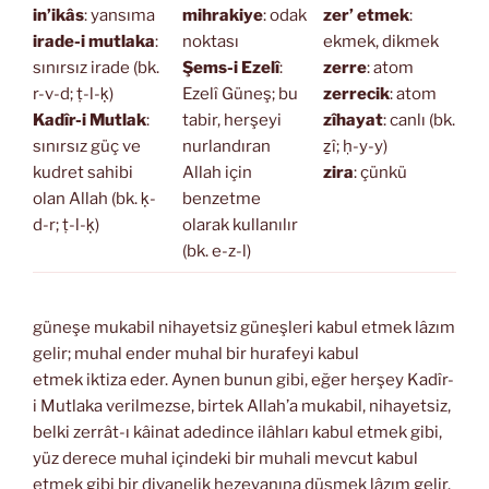
in’ikâs
: yansıma
mihrakiye
: odak
zer’ etmek
:
irade-i mutlaka
:
noktası
ekmek, dikmek
sınırsız irade (bk.
Şems-i Ezelî
:
zerre
: atom
r-v-d; ṭ-l-ḳ)
Ezelî Güneş; bu
zerrecik
: atom
Kadîr-i Mutlak
:
tabir, herşeyi
zîhayat
: canlı (bk.
sınırsız güç ve
nurlandıran
ẕî; ḥ-y-y)
kudret sahibi
Allah için
zira
: çünkü
olan Allah (bk. ḳ-
benzetme
d-r; ṭ-l-ḳ)
olarak kullanılır
(bk. e-z-l)
güneşe mukabil nihayetsiz güneşleri kabul etmek lâzım
gelir; muhal ender muhal bir hurafeyi kabul
etmek iktiza eder. Aynen bunun gibi, eğer herşey Kadîr-
i Mutlaka verilmezse, birtek Allah’a mukabil, nihayetsiz,
belki zerrât-ı kâinat adedince ilâhları kabul etmek gibi,
yüz derece muhal içindeki bir muhali mevcut kabul
etmek gibi bir divanelik hezeyanına düşmek lâzım gelir.