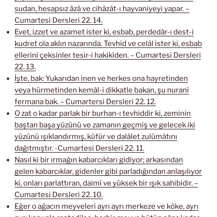
sudan, hesapsız âzâ ve cihâzât-ı hayvaniyeyi yapar. –
Cumartesi Dersleri 22. 14.
Evet, izzet ve azamet ister ki, esbab, perdedâr-ı dest-i
kudret ola aklın nazarında. Tevhid ve celâl ister ki, esbab
ellerini çeksinler tesir-i hakikîden. – Cumartesi Dersleri
22. 13.
İşte, bak: Yukarıdan inen ve herkes ona hayretinden
veya hürmetinden kemâl-i dikkatle bakan, şu nuranî
fermana bak. – Cumartersi Dersleri 22. 12.
O zat o kadar parlak bir burhan-ı tevhiddir ki, zeminin
baştan başa yüzünü ve zamanın geçmiş ve gelecek iki
yüzünü ışıklandırmış, küfür ve dalâlet zulümâtını
dağıtmıştır. -Cumartesi Dersleri 22. 11.
Nasıl ki bir ırmağın kabarcıkları gidiyor; arkasından
gelen kabarcıklar, gidenler gibi parladığından anlaşılıyor
ki, onları parlattıran, daimî ve yüksek bir ışık sahibidir. –
Cumartesi Dersleri 22. 10.
Eğer o ağacın meyveleri ayrı ayrı merkeze ve köke, ayrı