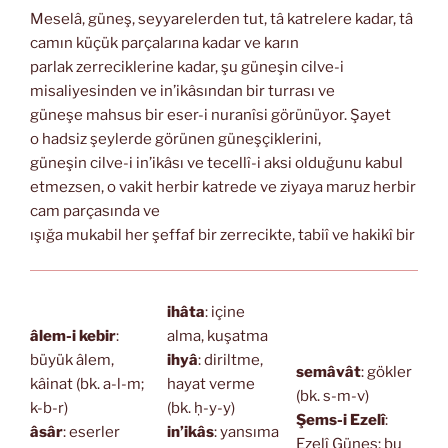
Meselâ, güneş, seyyarelerden tut, tâ katrelere kadar, tâ
camın küçük parçalarına kadar ve karın
parlak zerreciklerine kadar, şu güneşin cilve-i
misaliyesinden ve in’ikâsından bir turrası ve
güneşe mahsus bir eser-i nuranîsi görünüyor. Şayet
o hadsiz şeylerde görünen güneşçiklerini,
güneşin cilve-i in’ikâsı ve tecellî-i aksi olduğunu kabul
etmezsen, o vakit herbir katrede ve ziyaya maruz herbir
cam parçasında ve
ışığa mukabil her şeffaf bir zerrecikte, tabiî ve hakikî bir
ihâta
: içine
âlem-i kebir
:
alma, kuşatma
büyük âlem,
ihyâ
: diriltme,
semâvât
: gökler
kâinat (bk. a-l-m;
hayat verme
(bk. s-m-v)
k-b-r)
(bk. ḥ-y-y)
Şems-i Ezelî
:
âsâr
: eserler
in’ikâs
: yansıma
Ezelî Güneş; bu