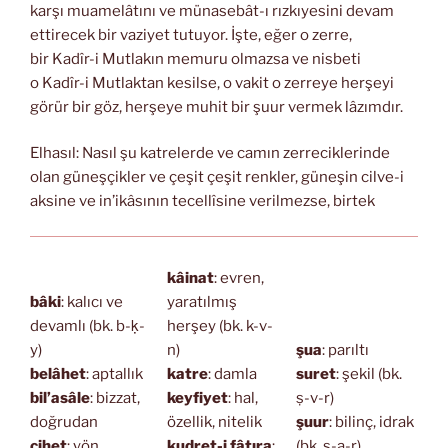
karşı muamelâtını ve münasebât-ı rızkıyesini devam
ettirecek bir vaziyet tutuyor. İşte, eğer o zerre,
bir Kadîr-i Mutlakın memuru olmazsa ve nisbeti
o Kadîr-i Mutlaktan kesilse, o vakit o zerreye herşeyi
görür bir göz, herşeye muhit bir şuur vermek lâzımdır.
Elhasıl: Nasıl şu katrelerde ve camın zerreciklerinde
olan güneşçikler ve çeşit çeşit renkler, güneşin cilve-i
aksine ve in’ikâsının tecellîsine verilmezse, birtek
kâinat
: evren,
bâki
: kalıcı ve
yaratılmış
devamlı (bk. b-ḳ-
herşey (bk. k-v-
y)
n)
şua
: parıltı
belâhet
: aptallık
katre
: damla
suret
: şekil (bk.
bil’asâle
: bizzat,
keyfiyet
: hal,
ṣ-v-r)
doğrudan
özellik, nitelik
şuur
: bilinç, idrak
cihet
: yön
kudret-i fâtıra
:
(bk. ş-a-r)