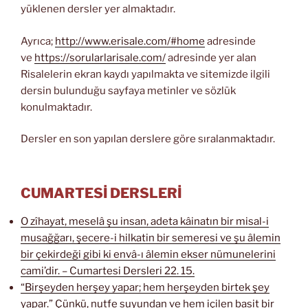
yüklenen dersler yer almaktadır.
Ayrıca;
http://www.erisale.com/#home
adresinde
ve
https://sorularlarisale.com/
adresinde yer alan
Risalelerin ekran kaydı yapılmakta ve sitemizde ilgili
dersin bulunduğu sayfaya metinler ve sözlük
konulmaktadır.
Dersler en son yapılan derslere göre sıralanmaktadır.
CUMARTESİ DERSLERİ
O zîhayat, meselâ şu insan, adeta kâinatın bir misal-i
musağğarı, şecere-i hilkatin bir semeresi ve şu âlemin
bir çekirdeği gibi ki envâ-ı âlemin ekser nümunelerini
cami’dir. – Cumartesi Dersleri 22. 15.
“Birşeyden herşey yapar; hem herşeyden birtek şey
yapar.” Çünkü, nutfe suyundan ve hem içilen basit bir