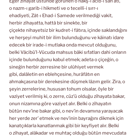
Eğer zîhayat üstünde görünen o nakş-ı acib-i san’atı,
o nazm-ı garib-i hikmeti ve o tecellî-i sırr-ı
ehadiyeti, Zât-ı Ehad-i Samede verilmediği vakit,
herbir zîhayatta, hattâ bir sinekte, bir
çiçekte nihayetsiz bir kudret-i fâtıra, içinde saklandığını
ve herşeyi muhit bir ilim bulunduğunu ve kâinatı idare
edecek bir irade-i mutlaka onda mevcut olduğunu,
belki Vâcibü’l-Vücuda mahsus bâki sıfatları dahi onların
içinde bulunduğunu kabul etmek; adeta o çiçeğin, o
sineğin herbir zerresine bir ulûhiyet vermek
gibi, dalâletin en eblehçesine, hurâfâtın en
ahmakçasına bir derekesine düşmek lâzım gelir. Zira, o
şeyin zerrelerine, hususan tohum olsalar, öyle bir
vaziyet verilmiş ki, o zerre, cüz’ü olduğu zîhayata bakar,
onun nizamına göre vaziyet alır. Belki o zîhayatın
bütün nev’ine bakar gibi, o nev’in devamına yarayacak
her yerde zer’ etmek ve nev’inin bayrağını dikmek için
kanatçıklarla kanatlanmak gibi bir keyfiyet alır. Belki
o zîhayat, alâkadar ve muhtaç olduğu bütün mevcudata