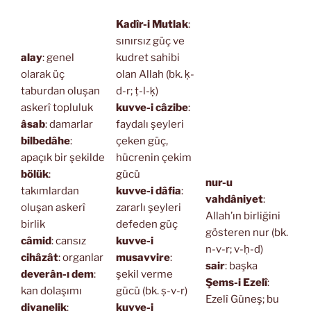
Kadîr-i Mutlak
:
sınırsız güç ve
alay
: genel
kudret sahibi
olarak üç
olan Allah (bk. ḳ-
taburdan oluşan
d-r; ṭ-l-ḳ)
askerî topluluk
kuvve-i câzibe
:
âsab
: damarlar
faydalı şeyleri
bilbedâhe
:
çeken güç,
apaçık bir şekilde
hücrenin çekim
bölük
:
gücü
nur-u
takımlardan
kuvve-i dâfia
:
vahdâniyet
:
oluşan askerî
zararlı şeyleri
Allah’ın birliğini
birlik
defeden güç
gösteren nur (bk.
câmid
: cansız
kuvve-i
n-v-r; v-ḥ-d)
cihâzât
: organlar
musavvire
:
sair
: başka
deverân-ı dem
:
şekil verme
Şems-i Ezelî
:
kan dolaşımı
gücü (bk. ṣ-v-r)
Ezelî Güneş; bu
divanelik
:
kuvve-i