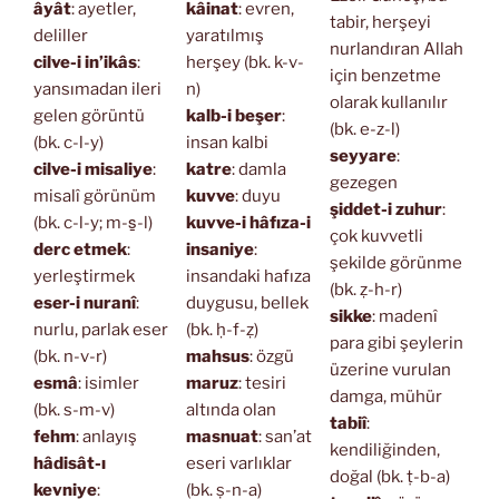
âyât
: ayetler,
kâinat
: evren,
tabir, herşeyi
deliller
yaratılmış
nurlandıran Allah
cilve-i in’ikâs
:
herşey (bk. k-v-
için benzetme
yansımadan ileri
n)
olarak kullanılır
gelen görüntü
kalb-i beşer
:
(bk. e-z-l)
(bk. c-l-y)
insan kalbi
seyyare
:
cilve-i misaliye
:
katre
: damla
gezegen
misalî görünüm
kuvve
: duyu
şiddet-i zuhur
:
(bk. c-l-y; m-s̱-l)
kuvve-i hâfıza-i
çok kuvvetli
derc etmek
:
insaniye
:
şekilde görünme
yerleştirmek
insandaki hafıza
(bk. ẓ-h-r)
eser-i nuranî
:
duygusu, bellek
sikke
: madenî
nurlu, parlak eser
(bk. ḥ-f-ẓ)
para gibi şeylerin
(bk. n-v-r)
mahsus
: özgü
üzerine vurulan
esmâ
: isimler
maruz
: tesiri
damga, mühür
(bk. s-m-v)
altında olan
tabiî
:
fehm
: anlayış
masnuat
: san’at
kendiliğinden,
hâdisât-ı
eseri varlıklar
doğal (bk. ṭ-b-a)
kevniye
:
(bk. ṣ-n-a)