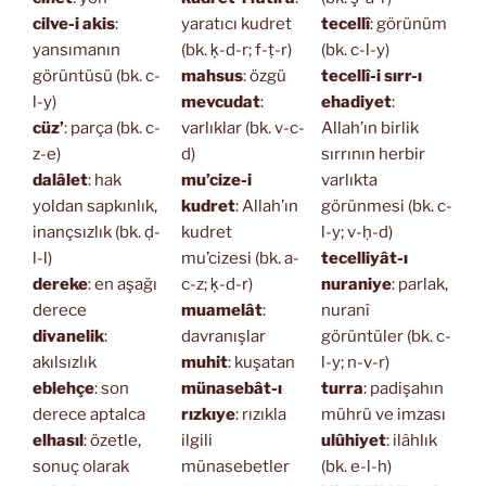
cilve-i akis
:
yaratıcı kudret
tecellî
: görünüm
yansımanın
(bk. ḳ-d-r; f-ṭ-r)
(bk. c-l-y)
görüntüsü (bk. c-
mahsus
: özgü
tecellî-i sırr-ı
l-y)
mevcudat
:
ehadiyet
:
cüz’
: parça (bk. c-
varlıklar (bk. v-c-
Allah’ın birlik
z-e)
d)
sırrının herbir
dalâlet
: hak
mu’cize-i
varlıkta
yoldan sapkınlık,
kudret
: Allah’ın
görünmesi (bk. c-
inançsızlık (bk. ḍ-
kudret
l-y; v-ḥ-d)
l-l)
mu’cizesi (bk. a-
tecelliyât-ı
dereke
: en aşağı
c-z; ḳ-d-r)
nuraniye
: parlak,
derece
muamelât
:
nuranî
divanelik
:
davranışlar
görüntüler (bk. c-
akılsızlık
muhit
: kuşatan
l-y; n-v-r)
eblehçe
: son
münasebât-ı
turra
: padişahın
derece aptalca
rızkıye
: rızıkla
mührü ve imzası
elhasıl
: özetle,
ilgili
ulûhiyet
: ilâhlık
sonuç olarak
münasebetler
(bk. e-l-h)