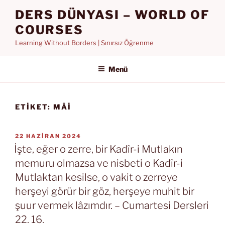
İçeriğe
DERS DÜNYASI – WORLD OF
geç
COURSES
Learning Without Borders | Sınırsız Öğrenme
Menü
ETIKET:
MÂI
YAYIM
22 HAZIRAN 2024
TARIHI
İşte, eğer o zerre, bir Kadîr-i Mutlakın
memuru olmazsa ve nisbeti o Kadîr-i
Mutlaktan kesilse, o vakit o zerreye
herşeyi görür bir göz, herşeye muhit bir
şuur vermek lâzımdır. – Cumartesi Dersleri
22. 16.