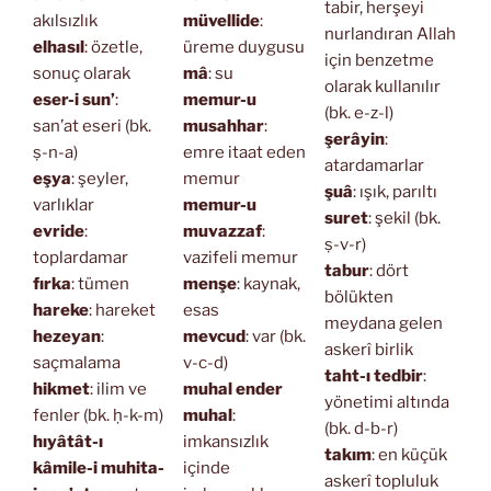
tabir, herşeyi
akılsızlık
müvellide
:
nurlandıran Allah
elhasıl
: özetle,
üreme duygusu
için benzetme
sonuç olarak
mâ
: su
olarak kullanılır
eser-i sun’
:
memur-u
(bk. e-z-l)
san’at eseri (bk.
musahhar
:
şerâyin
:
ṣ-n-a)
emre itaat eden
atardamarlar
eşya
: şeyler,
memur
şuâ
: ışık, parıltı
varlıklar
memur-u
suret
: şekil (bk.
evride
:
muvazzaf
:
ṣ-v-r)
toplardamar
vazifeli memur
tabur
: dört
fırka
: tümen
menşe
: kaynak,
bölükten
hareke
: hareket
esas
meydana gelen
hezeyan
:
mevcud
: var (bk.
askerî birlik
saçmalama
v-c-d)
taht-ı tedbir
:
hikmet
: ilim ve
muhal ender
yönetimi altında
fenler (bk. ḥ-k-m)
muhal
:
(bk. d-b-r)
hıyâtât-ı
imkansızlık
takım
: en küçük
kâmile-i muhita-
içinde
askerî topluluk