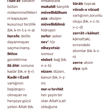
i san’at
: sanatın
imkansızlık
türâb
: toprak
bütün
mukabil
: karşılık
vücub-u vücud
:
mükemmellikleri
müvellidülhum
varlığının zorunlu
ni kapsayan
uza
: oksijen
oluşu (bk. v-c-b;
kusursuz terzilik
müvellidülmâ
:
v-c-d)
(bk. k-m-l; ṣ-n-a)
hidrojen
zerrât-ı kâinat
:
hurafe
: delile
nefer
: asker
kâinattaki,
dayanmayan
nev’
: tür
evrendeki
saçma inanış
nihayetsiz
:
atomlar (bk. k-v-
iktiza
:
sonsuz
n)
gerektirme
nisbet
: bağ (bk.
zerre
: atom
ilâ âhir
: sonuna
n-s-b)
ziya
: ışık
kadar (bk. e-ḫ-r)
nizam
: düzen,
Kadîr-i Ezelî
:
kanun (bk. n-ẓ-
varlığının
m)
başlangıcı
nur-u tevhid
:
olmayan ve
her şeyin bir
herşeye gücü
olan Allah’a ait
yeten Allah (bk.
olduğuna