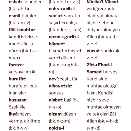
esbab
: sebepler
(bk. n-s-b; r-z-ḳ)
Vâcibü’l-Vücud
:
(bk. s-b-b)
nakş-ı acib-i
varlığı zorunlu
esmâ
: isimler
san’at
: san’atın
olan, var olmak
(bk. s-m-v)
şaşırtıcı nakşı
hiçbir sebebe
fâil-i muhtar
:
(bk. n-ḳ-ş; ṣ-n-a)
ihtiyacı olmayan
kendi istek ve
nazm-ı garib-i
Allah (bk. v-c-b;
iradesi ile iş
hikmet
:
v-c-d)
gören (bk. f-a-l;
hikmetin hayret
vücud
: varlık (bk.
ḫ-y-r)
verici düzeni
v-c-d)
faraza
:
(bk. n-ẓ-m; ḥ-k-
Zât-ı Ehad-i
varsayalım ki
m)
Samed
: herşey
hurafât
:
nev’
: çeşit, tür
Kendisine
hurafeler, batıl
nihayetsiz
:
muhtaç olduğu
inanışlar
sonsuz
fakat Kendisi
hususan
:
nisbet
: bağ (bk.
hiçbir şeye
özellikle
n-s-b)
muhtaç olmayan
ihyâ
: hayat
nizam
: düzen
ve tek olan Zât,
verme, diriltme
(bk. n-ẓ-m)
Allah (bk. v-ḥ-d;
(bk. ḥ-y-y)
nokta-i
ṣ-m-d)