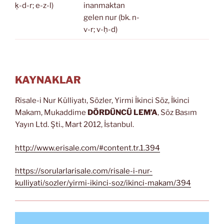
ḳ-d-r; e-z-l)
inanmaktan
gelen nur (bk. n-
v-r; v-ḥ-d)
KAYNAKLAR
Risale-i Nur Külliyatı, Sözler, Yirmi İkinci Söz, İkinci
Makam, Mukaddime
DÖRDÜNCÜ LEM’A
, Söz Basım
Yayın Ltd. Şti., Mart 2012, İstanbul.
http://www.erisale.com/#content.tr.1.394
https://sorularlarisale.com/risale-i-nur-
kulliyati/sozler/yirmi-ikinci-soz/ikinci-makam/394