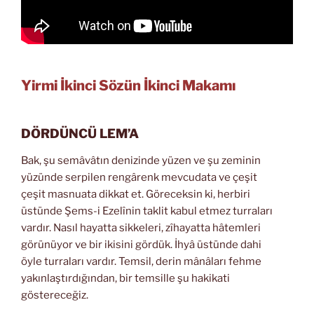
Yirmi İkinci Sözün İkinci Makamı
DÖRDÜNCÜ LEM’A
Bak, şu semâvâtın denizinde yüzen ve şu zeminin
yüzünde serpilen rengârenk mevcudata ve çeşit
çeşit masnuata dikkat et. Göreceksin ki, herbiri
üstünde Şems-i Ezelînin taklit kabul etmez turraları
vardır. Nasıl hayatta sikkeleri, zîhayatta hâtemleri
görünüyor ve bir ikisini gördük. İhyâ üstünde dahi
öyle turraları vardır. Temsil, derin mânâları fehme
yakınlaştırdığından, bir temsille şu hakikati
göstereceğiz.